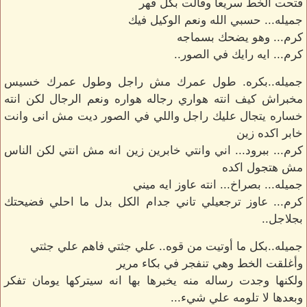
فتحت الخط سريعا وقالت بكل قهر
جميله... حسبي الله ونعم الوكيل فيك
كرم... وهو يضحك بسماجه
كرم... ايه رايك في الصور..
جميله..بكره. طول عمرك مش راجل وطول عمرك خسيس
مخبراش كيف انته هواري رجاله هواره ونعم الرجال لكن انته
خساره يتجال عليك راجل واللي في الصور ديت مش انى وانت
خابر اكده زين
كرم... ببرود... اني وانتي خابرين زين انه مش انتي لكن الناس
مش هتجول اكده
جميله... بصراخ... انته عاوز ايه ميني
كرم... عاوز ترجعيلي تاني جدام الكل بدل ما احلي فضيحتك
بجلاجل..
جميله..بكل ما أوتيت من قوه.. علي جثتي فاهم علي جثتي
وأغلقت الخط وهي تنفجر في بكاء مرير
ولكنها وجدت رساله منه يخبرها بها انه سيتركها يومان تفكر
وبعدها لا تلومه علي شيء...