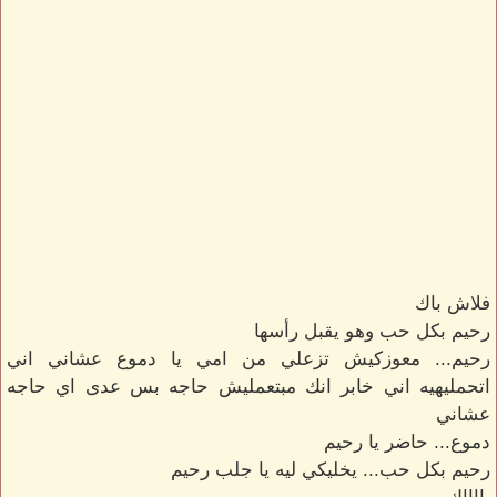
فلاش باك
رحيم بكل حب وهو يقبل رأسها
رحيم... معوزكيش تزعلي من امي يا دموع عشاني اني
اتحمليهيه اني خابر انك مبتعمليش حاجه بس عدى اي حاجه
عشاني
دموع... حاضر يا رحيم
رحيم بكل حب... يخليكي ليه يا جلب رحيم