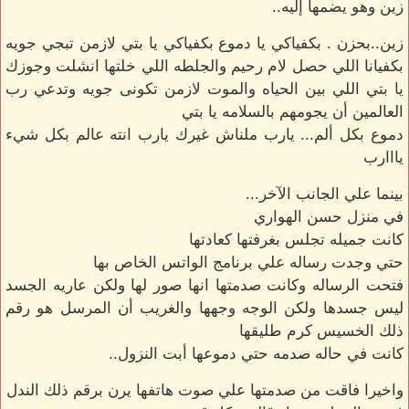
زين وهو يضمها إليه..
زين..بحزن . بكفياكي يا دموع بكفياكي يا بتي لازمن تبجي جويه
بكفيانا اللي حصل لام رحيم والجلطه اللي خلتها انشلت وجوزك
يا بتي اللي بين الحياه والموت لازمن تكونى جويه وتدعي رب
العالمين أن يجومهم بالسلامه يا بتي
دموع بكل ألم... يارب ملناش غيرك يارب انته عالم بكل شيء
يااارب
بينما علي الجانب الآخر...
في منزل حسن الهواري
كانت جميله تجلس بغرفتها كعادتها
حتي وجدت رساله علي برنامج الواتس الخاص بها
فتحت الرساله وكانت صدمتها انها صور لها ولكن عاريه الجسد
ليس جسدها ولكن الوجه وجهها والغريب أن المرسل هو رقم
ذلك الخسيس كرم طليقها
كانت في حاله صدمه حتي دموعها أبت النزول..
واخيرا فاقت من صدمتها علي صوت هاتفها يرن برقم ذلك الندل