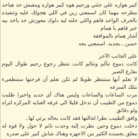
كبير هواره علي جثتي ورحيم هوه كبير هواره ومفيش حد هياخد
مطرحه مهما كان اسمعني زين في اللي هجولك عليه وتنفيذه
بالحرف الواحد فاهم واللي جلته ليه دلوك معوزش حد ياخد بيه
خبر فاهم يا همام
أشار همام بالموافقة
حسن...بجديه. اسمعني بجه
علي الجانب الآخر
كانت دموع تتألم وتتالم كانت تنتظر رجوع رحيم طوال اليوم
بفارغ الصبر
لا تعلم أنها ستنتظر طويلا لم تكن تعلم أن فرحتها ستنطفيء
بتلك السرعه
مرت الساعات والساعات وليس هناك أي جديد واخيرا طلبت
دموع من الطبيب أن تدخل قليلا الي غرفه العنايه المركزه لتراه
ولو دقائق
وافق الطبيب نظرا لحالتها فقد كانت بحاله يرثي لها..
دخلت دموع وحين نظرت إليه وجدت نائم لا حول ولا قوة له
معلق بجسده الكثير من الاجهزه وهناك شاش كبير علي صدره