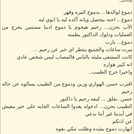
بااااك.
دموع لوالدها... بدموع كثيره وقهر
دموع... احنه بيحصل ويانه أكده ليه يا ابوي ليه
الأب بحزن... رحيم هيجوم يا دموع ادينا مستنين يخرج من
العمليات ودلوك الداكتور يطمنه
دموع... يارب
مرت ساعات والجميع ينتظر اي خبر عن رحيم ...
كانت المشفى مليئه بالناس فالمصاب ليس شخص عادي
انه كبير هواره
واخيرا خرج الطبيب..
اقترب حسن الهواري وزين ودموع من الطبيب يسالوه عن حاله
رحيم
حسن. بقلق ... كيفه رحيم يا داكتور
الطبيب بحزن... ادعوله يعدوا الساعات الجايه علي خير مفيش
في أيدينا غير أننا ندعي
عن اذنكم
انهارت دموع بشده وظلت تبكي بقوه