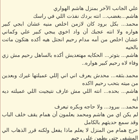
علي الجانب الآخر بمنزل هاشم الهواري
هاشم...بغضب... انته بردك نفذت اللي في راسك
محمد... بكل برود كان لازمن اخلص منيه عشان ابجي كبير
هواره ولا انته عجبك أن واد اخوي يبجي كبير علي وكماني
عشان اخلص من أمه مدام رحيم انجتل هيه أكده هتكون ماتت
بالحيه
هاشم... بتوتر... الحكايه مهتعديش أكده بالساهل رحيم مش زي
وفاء لاه رحيم كبير هواره..
محمد.بثقه... محدش يعرف اني اني إللي عميلتها غيرك وبعدين
من ميته بتحب رحيم ااكده
هاشم... بحده... انته اللي مش عارف نتيجيت اللي عميلته ديه
ايه
محمد... ببرود... ولا حاجه وبكره تيعرف
لم يكن اي من هاشم ومحمد يعلمون أن همام يقف خلف الباب
وقد سمع حديثهم بالكامل
خرج همام من المنزل لا يعلم ماذا يفعل ولكنه قرر الذهاب الي
المشفي حتي يطمن علي رحيم