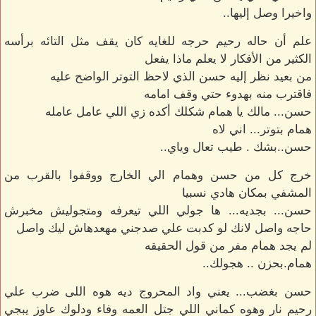
واخيرا وصل إليها..
علم أن حاله رحيم حرجه للغايه كان يقف مثل التائه برأسه
الكثير من الأفكار لا يعلم ماذا يفعل
من بعيد نظر إليه حسن الذي لاحظ التوتر الواضح عليه
فاقترب منه بهدوء حتي وقف امامه
حسن... مالك يا همام شكلك أكده زي اللي عامل عامله
همام بتوتر... اني لاه
حسن..بشك . طيب تعال وياي..
خرج كل من حسن وهمام الي الخارج ووقفوا بالقرب من
المشفي بمكان هادي نسبيا
حسن... بجديه... ها جولي اللي تيعرفه ومتجوليش مخبرش
حاجه واصل لانك لو كدبت علي صدجني مهعدهاش ليك واصل
لم يجد همام مفر من قول الحقيقه
همام.بحزن .. هجولك..
حسن بغضب... يعني واد المحروج ديه هوه اللى ضرب علي
رحيم نار وهوه كماني اللي جتل العمه وفاء ودلوك عاوز يبجي