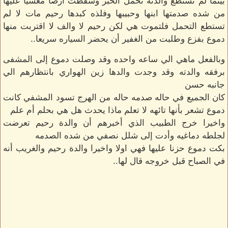
بينما لم تستطع والدته تحمل الخبر وسقطت أرضا مغشيا عليها
من شده صدمتها ابنها وحبيبها وفلذه كبدها رحيم مات لا لم
تستطع التحمل فلتموت هي لكن رحيم لا والف لا اقتربت منها
دموع بفزع وطلبت من الغفير أن يحضر السياره سريعا..
وبالفعل ماهي الي ساعه واحده وقد وصلت دموع إلى المشفى
برفقه والدته وقد وجدت والدها زين الهواري بانتظارهم الي
جانبه حسن
كان الجميع في حاله صدمه حاله من الهرج تسود المشفي كانت
دموع تشعر بأنها تائهه لا تعلم ماذا يحدث هل هي بحلم أم علم
واخيرا خرج الطبيب الذي أخبرهم أن والدة رحيم تعرضت
لجلطه دماغيه وأدت إلى شلل نصفي من شده الصدمه
بكت دموع حزنا عليها فهي اولا واخيرا والدة رحيم والغريب أنه
في الصباح قبل خروجه قال لها..