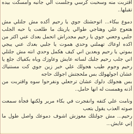
اقتربت منه وسحبت كرسي وجلست الي جانبه وامسكت بيده
تقبلها..
دموع ببكاء... اتوحشتك جوي يا رحيم أكده مش جلتلي مش
هتعوج علي وهتاجي طوالي ياريتك ما طلعت يا حبه الجلب
جلبي وجعني جوي يا رحيم مجدراش اتحمل بعدك عني اكتر من
اكده اوعاك تهملني وحدي هموت يا جلبي بعدك عني يبجي
بموتي يا رحيم وبعدين اني كيف هكمل وحدي انته مش جلتلي
اني جلب رحيم جلبك لساته عايش وعاوزك وياه بكفياك جلع يا
رحيم وجوم طيب هجولك علي خبر زين جوي كت مستنياك
عشان اجولهولك بس ملحجتش اجولك حاجه
بس هجولك دلوك عشان ترجعلي ونفرحوا سوه واقتربت من
أذنه وهمست له انها حامل..
ونامت علي كتفه وانفجرت في بكاء مرير ولكنها فجأة سمعت
صوته العذب يقول بتعب
رحيم... مش جولتلك معوزش اشوف دموعك واصل طول ما
إني عايش...