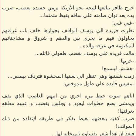
خرج ظافر يتابعها ليتجه نحو الأريكة يرمي جسده بغضب، ضرب
يده بعد ثوان صامته علي ساقه بغيظ متمتما...
-غبي غبي!
نظرت فريدة الي يوسف الواقف بجوارها خلف باب غرفتهم
يحاولون فهم ما يجري بين والدهم و شروق و مشاحناتهم
المكتومة في غرفه والده...
مالت فريده علي يوسف بغضب طفولي قائله...
-خربها!
-هشش ليسمع!
زمت شفتيها وهي تنظر الي لعبتها المحشوة فتردف بهمس...
-مفيس فايدة علي طول مدوخني!
اتاهم صوت خبط مره اخري من ابيهم الغاضب الذي يقف
ويمشي بضع خطوات ليعود و يجلس بغضب و عينيه معلقه
بغرفتها!
ضرب كفيه ببعضهم بغيظ يفكر في طريقه لإنقاذه من ذلك
الموقف!
فبعد ان هدأ شعر بقساوة تلميحاته لها...