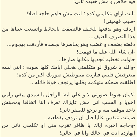
فيه خلاص و مش هعيده تاني!
-انت ازاي بتكلمني كده ؛ انت مش فاهم حاجه اصلا!
-طيب فهميني!
اردف وهو يدفعها للخلف فالتصقت بالحائط واتسعت عيناها من
هذا التصرف العنيف...
دفعته بضعف و غضب وهو يحاصرها بجسده فأردفت بهجوم...
-ان شاء الله عنك ما فهمت!
حاولت تخطيه فجذبها مكانها صارخا...
-والله يا شروق لو متكلمتي هخلي ايامك كلها سوده ؛ انتي لسه
متعرفيش قلبتي فياريت متبوظيش صورتك اكتر من كده!
اطلقت ضحكه متهكمه وقلبها يرتجف خوفا قائله...
-كمان هبوظ صورتي لا و علي ايه! الراجل يا سيدي يبقي رامي
اخويا و السبب اني مش عايزاك تعرف اننا اتخاقنا ومحبتش
تاخد موقف منه و نرجع للصفر تاني!
صمتت تتنفس عاليا قبل ان تردف بقطعيه...
-وحاجه اخيره اياك يا ظافر تقرب مني او تكلمني تاني من
انهارده انت في حالك وانا في حالي!