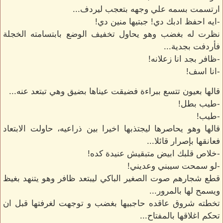
ارتسمت بسمه علي وجهه بتعجب ليردف...
-ايه احفظ ادبك دي! جبتيها منين دي!
نظرت له بغضب وهو يحاول تخفيف الوضع بابتسامته الخجلة
فأردفت بجدية...
-ظافر بجد انا زعلانه!
-انا اسف!
قالها بعيون تتسع ببراءة فضيقت عيناها بضيق وهي تبتعد عنه...
-طيب بطل!
-طيب!
قالها وهو يحاصرها ليجتذبها اخيرا بين ذراعيه، حاولت الابتعاد
فعانقها بإصرار قائلا...
-خلاص قلبك ابيض متبقيش عنيدة كده!
-لو سمحت سيبني وعديني!
قطع شجارهم صوت الصغير الباكي ليبتعد ظافر وهو يتنهد بغيظ
ويسمح لها بالمرور...
تخطته شروق عاقده حاجبيها بغضب و توجهت لغرفتها قبل ان
تحكم اغلاقها بالمفتاح...