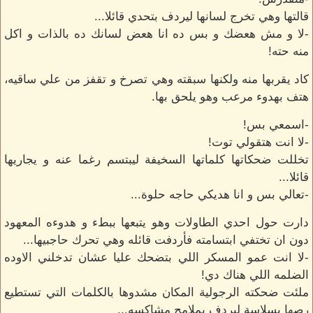
قالتها وهي تخرج لسانها ليردف بتحدي قائلا...
-لا و مش هعضك و بس ده انا هعض لسانك ده بالذات و اكل
منه حته!
كاد يقربها منه ولكنها سبقته وهي تصرخ و تقفز من علي ساقيه،
هتف بهدوء مرعب وهو يلحق بها.
-اسمعي بس!
-لا انت هتقولي توت!
تخللت ضحكاتها كلماتها السخيفة ليبتسم رغما عنه و يجاريها
قائلا...
-تعالي بس و انا هديكي حاجه حلوة...
دارت حول احدي الطاولات وهو يتبعها ببطء و هدوءه المعهود
دون ان تختفي ابتسامته فأردفت قائله وهي تحرك حاجبيها...
-لا انت عمو المسكر اللي بتضحك عليا عشان تدخلني الاوده
الضلمه اللي هناك دي!
ملئت ضحكته الرجولية المكان مشدوها بالكلمات التي تستطيع
رصها بسلاسة ليردف بملامح مشاكسه...