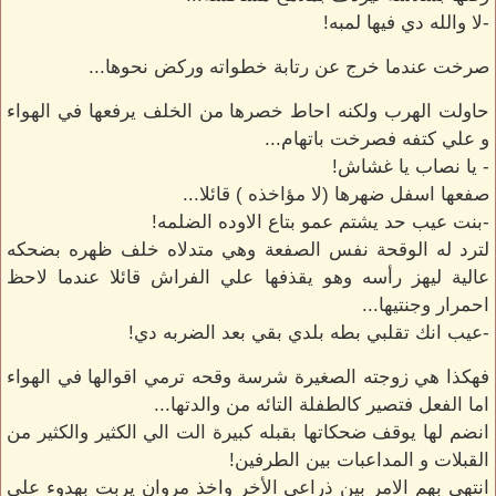
-لا والله دي فيها لمبه!
صرخت عندما خرج عن رتابة خطواته وركض نحوها...
حاولت الهرب ولكنه احاط خصرها من الخلف يرفعها في الهواء
و علي كتفه فصرخت باتهام...
- يا نصاب يا غشاش!
صفعها اسفل ضهرها (لا مؤاخذه ) قائلا...
-بنت عيب حد يشتم عمو بتاع الاوده الضلمه!
لترد له الوقحة نفس الصفعة وهي متدلاه خلف ظهره بضحكه
عالية ليهز رأسه وهو يقذفها علي الفراش قائلا عندما لاحظ
احمرار وجنتيها...
-عيب انك تقلبي بطه بلدي بقي بعد الضربه دي!
فهكذا هي زوجته الصغيرة شرسة وقحه ترمي اقوالها في الهواء
اما الفعل فتصير كالطفلة التائه من والدتها...
انضم لها يوقف ضحكاتها بقبله كبيرة الت الي الكثير والكثير من
القبلات و المداعبات بين الطرفين!
انتهي بهم الامر بين ذراعي الأخر واخذ مروان يربت بهدوء علي