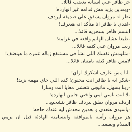
جز ظافر علي اسنانه بغضب قائلا..
-وبعدين يزيد مش قدامه غير انهارده!
نظر له مروان يشفق علي صديقه ليردف...
-اهدي يا ظافر انا متأكد انه هيعرف!
ابتسم ظافر بسخريه قائلا...
-طبعا عشان الهانم واقعه في غرامه!
ربت مروان علي كتفه قائلا...
-متلومش نفسك اللي نشأ في مستنقع زباله عمره ما هينضف!
لامس ظافر كتفه بامتنان قائلا...
-انا مش عارف اشكرك ازاي!
-شكر ايه يا ظافر انت مجنون! كده اللي جاي مهمه يزيد!
-ربنا يسهل، ماتيجي تتعشي معايا انت ومنار!
-لا انت ناسي امي واختي جايين انهارده!
اردف مروان بقلق ليردف ظافر بتشجيع...
-ياسيدي هتعدي و بعدين محدش ليه عندك حاجه!
هز مروان رأسه بالموافقة وابتسامته الهادئة قبل ان يرمي
السلام ويصعد...