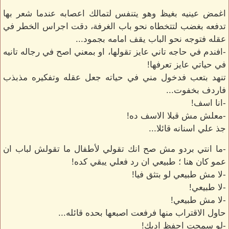
اغمض عينيه بغيظ وهو يتنفس لتمالك اعصابه عندما شعر بها
تدفعه بغضب لتتخطاه نحو باب الغرفة، دقت اجراس الخطر في
عقله فتوجه نحو الباب يقف امامه بجمود...
-افندم في حاجه تاني عايز تقولها، او بمعني اصح في رجاله تانيه
في حياتي عايز تعرفها!
تنهد بتعب فدخول مني في حياته جعل عقله وتفكيره مذبذب
فاردف بخفوت...
-انا اسف!
-معلش مش قبلا الاسف ده!
جذ علي اسنانه قائلا...
-ما انتي بردو مش صح انك تقولي لأطفال ما تقولش لباب ان
عمو كان هنا ؛ طبيعي ان رد فعلي يبقي كده!
-لا مش طبيعي لو بتثق فيا!
-لا طبيعي!
-لا مش طبيعي!
حاول الاقتراب منها فرفعت اصبعها بحده قائله...
-لو سمحت احفظ ادبك!