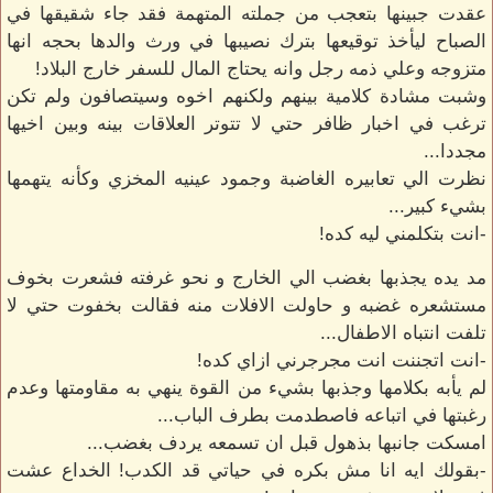
عقدت جبينها بتعجب من جملته المتهمة فقد جاء شقيقها في
الصباح ليأخذ توقيعها بترك نصيبها في ورث والدها بحجه انها
متزوجه وعلي ذمه رجل وانه يحتاج المال للسفر خارج البلاد!
وشبت مشادة كلامية بينهم ولكنهم اخوه وسيتصافون ولم تكن
ترغب في اخبار ظافر حتي لا تتوتر العلاقات بينه وبين اخيها
مجددا...
نظرت الي تعابيره الغاضبة وجمود عينيه المخزي وكأنه يتهمها
بشيء كبير...
-انت بتكلمني ليه كده!
مد يده يجذبها بغضب الي الخارج و نحو غرفته فشعرت بخوف
مستشعره غضبه و حاولت الافلات منه فقالت بخفوت حتي لا
تلفت انتباه الاطفال...
-انت اتجننت انت مجرجرني ازاي كده!
لم يأبه بكلامها وجذبها بشيء من القوة ينهي به مقاومتها وعدم
رغبتها في اتباعه فاصطدمت بطرف الباب...
امسكت جانبها بذهول قبل ان تسمعه يردف بغضب...
-بقولك ايه انا مش بكره في حياتي قد الكدب! الخداع عشت