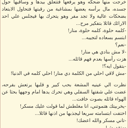
خرجت منها ضحكه وهو يرفعها فتتعلق بيدها و وساقيها حول
جسده، مال برأسه يعضها بمشاغبة من رقبتها فتحاول الابتعاد
بضحكات عالية ولا تجد مفر وهو يتحرك بها فيجلس علي احد
الارائك قائلا بتفكير مرح...
-كلمه حلوة، كلمه حلوة، منار!
ابتسم بسعاده لتجيبه...
-نعم؟
-لا مش بنادي هي منار!
هزت رأسها بعدم فهم قائله...
-بتقول ايه؟!
-مش لاقي احلي من الكلمة دي منار! احلي كلمه في الدنيا!
نظرت الي عينيه المشعة بحب كبير و قلبها يرتعش بفرحه،
عضت علي شفتها السفلي وهي تحرك يدها امام وجهها بحثا عن
الهواء قائله بصوت خافت...
-يخربيتك هتموتني، انا مغلطش لما قولت عليك مسكر!
اختفت ابتسامته سريعا ليجذبها من اذنها قائلا...
-تاني مسكر والله اعضك!
-متقدرش!