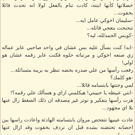
خصلاتها كأنها ابنته، كادت تنام بالفعل لولا انه تحدث قائلا
بخفوت...
-سليمان اخوكي عامل ايه...
تنحنحت بتعجي قائله...
-كويس الحمدلله، ليه؟
-ابدا كنت بسأل عليه بس عشان في واحد صاحبي عايز عماله
زي صنعه اخوكي و مرتباته حلوه فكنت عايز رقمه عشان هو
اولي!
رفعت رأسها من علي صدره بخضه تنظر به بريبه متسائلة...
-هو كلمك؟
لمي وجنتها بابتسامه قائلا...
-انتي عبيطه يا حبيبتي! هيكلمني ازاي و هسألك علي رقمه؟!
هزت رأسها بتفكير و توتر غير مصدقه ان ذلك الضغط زال عنها
بلا اي مجهود...
عادت عينيها تتفحص مروان بابتسامته الهادئة واعادت راسها بين
احضانه تحتضنه بشده قبل ان تردف بخفوت وقد ازال عنها
همومها...