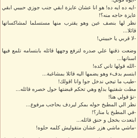
-ايه ده ايه ده! هو انا عشان عايزة ابقي جنب جوزي حبيبي ابقي
عايزة حاجه منه؟!
نظر لها بنصف عين وهو يقترب منها مستسلما لمشاكساتها
قائلا...
-لا قربي يا حبيبتي!
وضعت ذقنها علي صدره لترفع وجهها قائله بابتسامه تلمع فيها
اسنانها...
-الله قولها تاني كده!
ابتسم بدفء وهو يضمها اليه قائلا بمشاغبة...
-طيب ما تيجي ندخل جوا وانا اقولك!
مطت شفتيها بدلع وهي تحكم قبضتها حول خصره قائله...
-تؤ قولي هنا!
نظر الي المطبخ حوله بمكر ليردف بحاجب مرفوع...
-في المطبخ يا منار؟!
ابتعدت بخجل و حنق قائله...
-ماشي ماشي هزر عشان متقوليش كلمه حلوه!