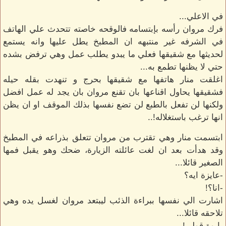
في الاعلي...
فرك مروان رأسه بإبتسامه فالوقحه خاصته تتحدث علي الهاتف
في الشرفه غير منتبهه ان المطبخ يطل عليها وانه يستمع
لحديثها مع شقيقها فعلي ما يبدو يطلب عمل وهي ترفض بشده
حتي لا يظنها تطمع به...
اغلقت منار هاتفها مع شقيقها بحرج و تنهدت بقله حيله
فشقيقها يحاول اقناعها بان تقنع مروان بان يجد له عمل افضل
ولكنها لن تفعل بالطبع لن تضع نفسها بذلك الموقف او ان يظن
انها ترغب باستغلاله!..
ابتسمت منار وهي تقترب من مروان تتعلق بذراعه في المطبخ
وقد هدأت بعد ان لغت عائلته الزيارة، ضحك وهو يقبل فمها
الصغير قائلا...
-عايزة ايه؟
-انا؟!
اشارت الي نفسها ببراءة الذئب ليبتعد مروان لغسل يده وهي
تلاحقه قائلا...
-ايوة قولي!