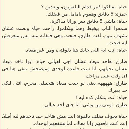
حياة: بقالكوا كتير قدام التلفزيون، وبعدين ؟
حمزة: 5 دقايق وهقوم ياماما، من فضلك.
حياة: ماشي 5 دقايق بس ورانا مذاكرة.
سمعوا الباب بيخبط وهما بيتكلموا، راحت حياة وبصت عشان
تشوف مين، لقت طارق، فتحت وهى قلقانة منه، بس متعرفش
ليه فتحت.
حياة: انت ايه اللى جابك هنا دلوقتى، ومن غير ميعاد.
طارق: هاخد ميعاد عشان اجى لعيالى حياة: ايوا تاخد ميعاد
عشان تجيلهم، انا ست قاعدة لوحدى وميصحش تبقى هنا فى
اى وقت على مزاجك.
طارق: هههههه يعنى لو خدت ميعاد هتجبيلى محرم، انتى ليكى
حد يعبرك
حياة: انت بتتكلم كده ليه !
طارق: اوعى من وشي، انا جاى اخد عيالى.
حياة بخوف مغلف بالقوة: انت مش هتاخد حد، تاخدهم ليه أصلا،
إنت كنت نافعهم وانا معاك، لما هتنفعهم لوحدك.