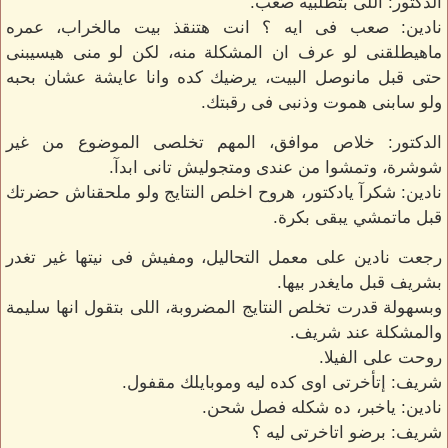
الدكتور: اللى بتطلبيه صعب.
نادين: صعب فى ايه ؟ انت هتنقذ بيت مالخراب، عمره
ماهيطلقنى لو عرف ان المشكلة منه، لكن لو منى هيسيبنى
حتى قبل مانوصل البيت، يرضيك كده وانا عايشة عشان بحبه
ولو سابنى هموت وذنبى فى رقبتك.
الدكتور: خلاص موافق، المهم تخلصى الموضوع من غير
شوشرة، وتمشوا من عندى ومتجوليش تانى ابدآ.
نادين: شكرآ يادكتور، هروح اخلص النتايج ولو ملحقناش حضرتك
قبل ماتمشي يبقى بكرة.
رجعت نادين على معمل التحاليل، ومفيش فى نيتها غير تغدر
بشريف قبل مايغدر بيها.
وبسهولة قدرت تخلص النتايج المضروبة، اللى بتقول انها سليمة
والمشكلة عند شريف.
روحت على الفيلا.
شريف: إتأخرتى اوى كده ليه وموبايلك مقفول.
نادين: ياخبر، ده شكله فصل شحن.
شريف: برضو اتاخرتى ليه ؟