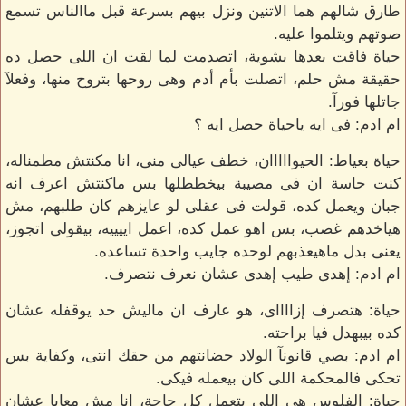
طارق شالهم هما الاتنين ونزل بيهم بسرعة قبل ماالناس تسمع
صوتهم ويتلموا عليه.
حياة فاقت بعدها بشوية، اتصدمت لما لقت ان اللى حصل ده
حقيقة مش حلم، اتصلت بأم أدم وهى روحها بتروح منها، وفعلآ
جاتلها فورآ.
ام ادم: فى ايه ياحياة حصل ايه ؟
حياة بعياط: الحيوااااان، خطف عيالى منى، انا مكنتش مطمناله،
كنت حاسة ان فى مصيبة بيخططلها بس ماكنتش اعرف انه
جبان ويعمل كده، قولت فى عقلى لو عايزهم كان طلبهم، مش
هياخدهم غصب، بس اهو عمل كده، اعمل اييييه، بيقولى اتجوز،
يعنى بدل ماهيعذبهم لوحده جايب واحدة تساعده.
ام ادم: إهدى طيب إهدى عشان نعرف نتصرف.
حياة: هتصرف إزااااى، هو عارف ان ماليش حد يوقفله عشان
كده بيبهدل فيا براحته.
ام ادم: بصي قانونآ الولاد حضانتهم من حقك انتى، وكفاية بس
تحكى فالمحكمة اللى كان بيعمله فيكى.
حياة: الفلوس هى اللى بتعمل كل حاجة، انا مش معايا عشان