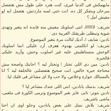
مايهمكش فى الدنيا غيرى، كنت هترد على طول مش هتفضل
سرحان وبتفكر كل ده، انت حتى لسه ماردتش، هتعمل ايه لو
مفيش امل ؟
شريف: لااااااا، انتى اسلوبك مفيش منه فايدة انه يتغير وتهدى
شوية وتبطلى طريقتك الغريبة دى.
نادين: شايف !، أديك لتالت مرة بتغير الموضوغ.
شريف: لو اتكلمتى بهدوء، هعرف أرد عليكى انما اسلوبك
الوحش متستاهليش عليه غير اسلوب وحش، وأزيد عليكى
فالحيرة.
نادين: مين دى اللى تحتار ! وتحتار ليه ؟ اجابتك واضحة مش
محتاجة حيرة خالص، انت صحيح هتفضلنى عالخلفة ليه ؟ انا
بالنسبالك جوازة وخلاص، ولا حب ولا اى مشاعر فى قلبك ليا.
شريف: بذمتك يانادين، انتى اللى عندك مشاعر ليا ؟
نادين بتوتر: تانى عايز تغير الموضوع وترمى الكورة فى ملعبى،
ماشى ياشريف.
شريف: بلاش نمثل على بعض يانادين، وحلو اوى ان احنا