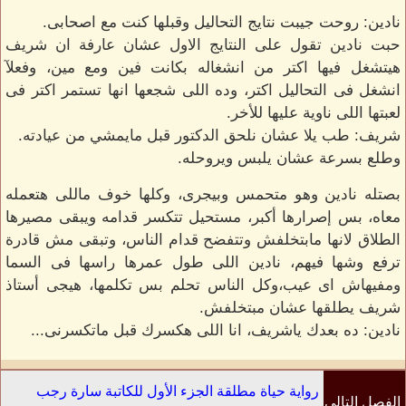
نادين: روحت جيبت نتايج التحاليل وقبلها كنت مع اصحابى.
حبت نادين تقول على النتايج الاول عشان عارفة ان شريف
هيتشغل فيها اكتر من انشغاله بكانت فين ومع مين، وفعلآ
انشغل فى التحاليل اكتر، وده اللى شجعها انها تستمر اكتر فى
لعبتها اللى ناوية عليها للأخر.
شريف: طب يلا عشان نلحق الدكتور قبل مايمشي من عيادته.
وطلع بسرعة عشان يلبس ويروحله.
بصتله نادين وهو متحمس وبيجرى، وكلها خوف ماللى هتعمله
معاه، بس إصرارها أكبر، مستحيل تتكسر قدامه ويبقى مصيرها
الطلاق لانها مابتخلفش وتتفضح قدام الناس، وتبقى مش قادرة
ترفع وشها فيهم، نادين اللى طول عمرها راسها فى السما
ومفيهاش اى عيب،وكل الناس تحلم بس تكلمها، هيجى أستاذ
شريف يطلقها عشان مبتخلفش.
نادين: ده بعدك ياشريف، انا اللى هكسرك قبل ماتكسرنى...
رواية حياة مطلقة الجزء الأول للكاتبة سارة رجب
الفصل التالي