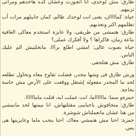
طارق: مش لوحدى، انا اتجوزت وعشان كده هاخدهم ومراتى
تربيهم.
حياة: كمااااان، يعنى انت لوحدك ظالم، كمان جايبلهم مرات أب
تظلمهم اكتر وتعذبهم.
طارق: هتمشى من طريقى، ولا عايزة استخدم معاكى العافية
بتاعة زمان، فاكراها ؟ ولا أفكرك عملى؟
حياة بصوت عالى: امشي اطلع برااا، ماتخلنيش الم عليك
الناس.
طارق: مش هتلحقى.
ورش طارق فى وشها مخدر، فضلت تقاوح معاه وتحاول تطلعه
لحد ما المخدر مفعوله إشتغل ووقعت على الأرض مش حاسة
بحاجة.
حمزةو سما: مااااااما، انت عملت ايه، قتلت ماماااااا.
طارق: متخافوش ياحبايبى مقتلتهاش، انا نيمتها لحد مانمشي
من هنا عشان ماتعملناش شوشرة.
حمزة: احنا مش هنمشي معاك، احنا بنحب ماما وعايزينها هى
بس.