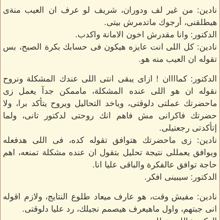
نادين: من غير لف ودوران، شريف لو عرف ان العيب منةى
هيطلقنى، أرجوك ماتدمرش بيتى.
الدكتور: وانا مقدرش اخون الامانة واكدب.
نادين: كل اللى انت عايزه هيكون فى حسابك بكرة الصبح، بس
تقوله ان العيب منه هو.
الدكتور: كماااان ! ازاى يبقى انتى اللى عندك المشكلة ونروح
نقوله ان هو اللى عنده المشكلة، ماممكن جدآ يعمل زى
ماحضرتك عملتى دلوقتى، وياخد التحاليل ويروح يتأكد برا، ولا
حضرتك فاكرانى مش فاهم انك روحتى لدكتور تانى، ولما
إتأكدتى رجعتيلى.
نادين: زى ماحضرتك هتوافق تقوله كده، فى اللى هدفعله
ويوافق يعمللى نتيجة تحليل بتقول ان عنده مشكلة تمنعه، اهم
حاجة توافق عالفكرة والباقى عليا انا.
الدكتور: سيبينى افكر.
نادين: مفيش وقت، هو عارف ميعاد طلوع النتايج، ولازم اقوله
انى جبتهم، واول ماهيعرف هيصمم نجيلك، رد عليا دلوقتى.