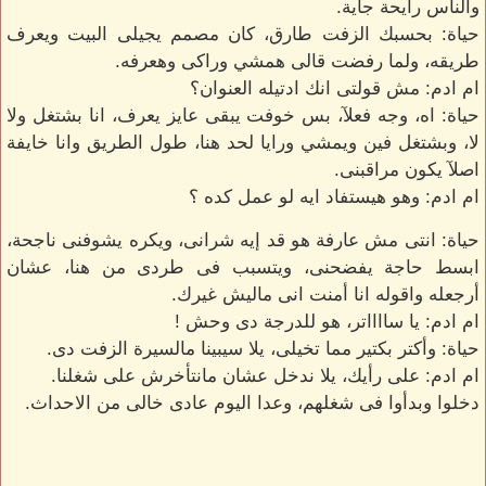
والناس رايحة جاية.
حياة: بحسبك الزفت طارق، كان مصمم يجيلى البيت ويعرف
طريقه، ولما رفضت قالى همشي وراكى وهعرفه.
ام ادم: مش قولتى انك ادتيله العنوان؟
حياة: اه، وجه فعلآ، بس خوفت يبقى عايز يعرف، انا بشتغل ولا
لا، وبشتغل فين ويمشي ورايا لحد هنا، طول الطريق وانا خايفة
اصلآ يكون مراقبنى.
ام ادم: وهو هيستفاد ايه لو عمل كده ؟
حياة: انتى مش عارفة هو قد إيه شرانى، ويكره يشوفنى ناجحة،
ابسط حاجة يفضحنى، ويتسبب فى طردى من هنا، عشان
أرجعله واقوله انا أمنت انى ماليش غيرك.
ام ادم: يا سااااتر، هو للدرجة دى وحش !
حياة: وأكتر بكتير مما تخيلى، يلا سيبينا مالسيرة الزفت دى.
ام ادم: على رأيك، يلا ندخل عشان مانتأخرش على شغلنا.
دخلوا وبدأوا فى شغلهم، وعدا اليوم عادى خالى من الاحداث.