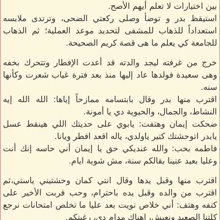
بين اختيارات لا تعلم أيهم الأصح.
استيقظ بدر و توضأ وصلى ركعتي الضحى، وترتدى ملابسه
استعداداً للذهاب للمشفى لتحديد موعد العملية؛ ثم الذهاب
للجامعة كي يعلم ما هى قصة كريم الصحيحة.
خرج من غرفته ليجد والدته قد أعدت الإفطار وتتحرك بخفه
وهى سعيدة فولدها عاد إليها منذ بعد فترة غياب شعرت وكأنها
سنه.
اقترب منها بدر وقال بابتسامه ممازحاً إياها: الله الله إيه
النشاط، والجمال، والحيوية دي يا أمونة.
ضحكت إيمان وهتفت: يابوي على حديتك اللي هينقط عسل
يابدر اتوحشتك كتير ياولدي، ياله اقعد افطر ويانا.
فاطمه بحب: والله عنديكي حق يا إيمان أني حاسه إنك أنت
وعليا بعيد عنينا بقالكم سنة، مش شوية ايام.
اقترب منها وقبل يدها وقال انتي كمان وحشتيني ياستي،ثم
اقترب من والده وقبل يده باحترام، وحب فربت الأخير على
كتفه وهتف: أني خلاص نويت بعد عليا ما تخلص امتحانات نرجع
كلتنا الصعيد ونعيش، إهناك مدام دي، رغبتكم.