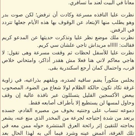
معانا في البيت لعند ما تسافري.
نظرت عليا النافذه مسرعة وكادت أن ترفض؛ لكن صوت بدر
وهو يطلب منها الإبتعاد عن الوقوف بها هذه الأيام جعلها تتردد
في الرفض.
نظرت ملك موضع نظر عليا وتذكرت حديثها عن المدعو كريم
فقالت: اااااه مريداش تاجي علشان سي كريم.
نظرت عليا للأسفل لحظات ثم وقفت مسرعة وهى تقول: لا
هاجي معاكم لاني هنا فعلا مش هقدر أذاكر، وامتحاني خلاص
قرب، واحتمال كمان أرجع اسكندرية بقى.
يجلس متكوراً يضم ساقيه لصدره، ويلفهم بذراعيه، في زاوية
غرفة تكاد تكون حالكة الظلام لولا شعاع من الضوء، المصحوب
ببعض الأكسجين القليل يتسللون عبر نافذة عالية إن وقف
وحاول لمسها لن يستطيع إلا بأطراف أصابعه فقط.
دموعه تنساب على وجنتيه بخوف من مصيره القادم، جسده
يرتعد من شدة إحتياجه لجرعة من المخدر الذي منع عنه، يشعر
بحاجته للتقيئ إثر رائحة العرق المنتشرة حوله ممن معه في
تلك الغرفة، أغمض عينه وشرد فيما ألى به لهذا الحال بعد