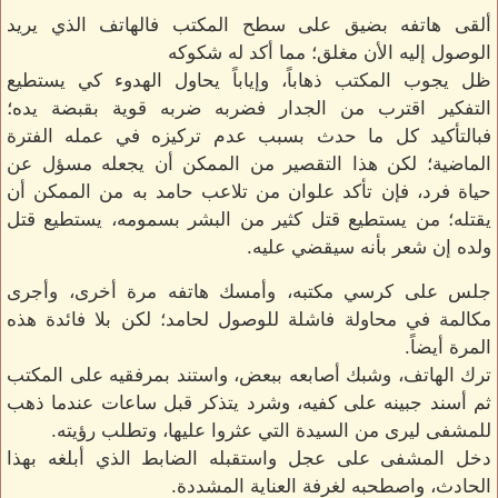
ألقى هاتفه بضيق على سطح المكتب فالهاتف الذي يريد
الوصول إليه الأن مغلق؛ مما أكد له شكوكه
ظل يجوب المكتب ذهاباً، وإياباً يحاول الهدوء كي يستطيع
التفكير اقترب من الجدار فضربه ضربه قوية بقبضة يده؛
فبالتأكيد كل ما حدث بسبب عدم تركيزه في عمله الفترة
الماضية؛ لكن هذا التقصير من الممكن أن يجعله مسؤل عن
حياة فرد، فإن تأكد علوان من تلاعب حامد به من الممكن أن
يقتله؛ من يستطيع قتل كثير من البشر بسمومه، يستطيع قتل
ولده إن شعر بأنه سيقضي عليه.
جلس على كرسي مكتبه، وأمسك هاتفه مرة أخرى، وأجرى
مكالمة في محاولة فاشلة للوصول لحامد؛ لكن بلا فائدة هذه
المرة أيضاً.
ترك الهاتف، وشبك أصابعه ببعض، واستند بمرفقيه على المكتب
ثم أسند جبينه على كفيه، وشرد يتذكر قبل ساعات عندما ذهب
للمشفى ليرى من السيدة التي عثروا عليها، وتطلب رؤيته.
دخل المشفى على عجل واستقبله الضابط الذي أبلغه بهذا
الحادث، واصطحبه لغرفة العناية المشددة.