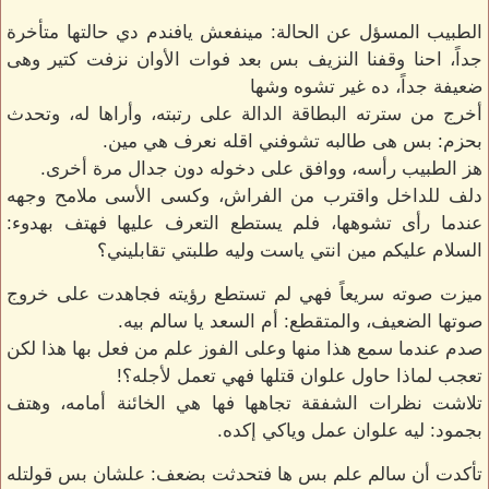
الطبيب المسؤل عن الحالة: مينفعش يافندم دي حالتها متأخرة
جداً، احنا وقفنا النزيف بس بعد فوات الأوان نزفت كتير وهى
ضعيفة جداً، ده غير تشوه وشها
أخرج من سترته البطاقة الدالة على رتبته، وأراها له، وتحدث
بحزم: بس هى طالبه تشوفني اقله نعرف هي مين.
هز الطبيب رأسه، ووافق على دخوله دون جدال مرة أخرى.
دلف للداخل واقترب من الفراش، وكسى الأسى ملامح وجهه
عندما رأى تشوهها، فلم يستطع التعرف عليها فهتف بهدوء:
السلام عليكم مين انتي ياست وليه طلبتي تقابليني؟
ميزت صوته سريعاً فهي لم تستطع رؤيته فجاهدت على خروج
صوتها الضعيف، والمتقطع: أم السعد يا سالم بيه.
صدم عندما سمع هذا منها وعلى الفوز علم من فعل بها هذا لكن
تعجب لماذا حاول علوان قتلها فهي تعمل لأجله؟!
تلاشت نظرات الشفقة تجاهها فها هي الخائنة أمامه، وهتف
بجمود: ليه علوان عمل وياكي إكده.
تأكدت أن سالم علم بس ها فتحدثت بضعف: علشان بس قولتله