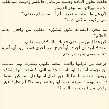
تعلقت بطوق المادة وظننته مرساتي؛ فانكسر وهويت منه بقلب
محطم، وواقع أليم، وهو الحرمان.
الأن هل ما أشعر به حقيقة، أم أنه من واقع ضعفي؟!
متى، وكيف تملكني حبك؟!
لما مجرد ابتسامة تكون مُسْكِرة، تنقلني من واقعي لعالم
الأحلام؟
لكن هذا ليس من حقي فقلبك ملك لأقربهم لقلبي.
ابتعد لا أريد أن أَجرح، أو أُجرح مرة أخرى فقط أريد أن أُلملِم
شتات نفسي وأجد مرساتي.
خرجت من غرفتها وألقت التحيه عليهم، ونظرت لهم، صدمت
من وجوده أمامها بابتسامته الجذابه التي اكتشفت انها اشتاقت
لرؤيتها؛ لا تعلم ما هذا الشعور الذي انتابها هل المسكن مفعوله
قد نفذ بهذه السرعة لتعود لها رعشة جسدها؟ أم نظرة عينيه
لها هى من قامت بهذا الدور؟!