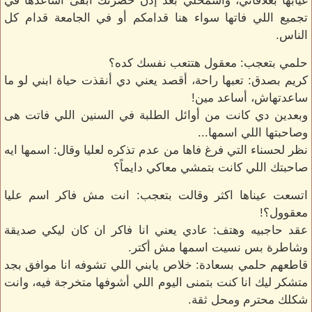
غيابها بعلاقاتي، واسمحلي بعد إذن حضرتك ابقى أساعدها في
تجميع اللي فاتها سواء هنا قدامكم أو في الجامعة قدام كل
الناس.
حلمي بتعجب: معقول هتتعب نفسك كده؟
كريم بصدق: تعبها راحة، أقصد يعني دي أنقذت حياة ابني لو ما
ساعدتهاش، أساعد مين!
وبعدين دي كانت من أوائل الطلبة في السنين اللي فاتت هى
وصاحبتها اللي اسمها...
نظر لحسناء التي فرغ فاها من عدم تذكره لعليا وقال: اسمها ايه
صاحبتك اللي كانت بتمشي معاكي دايماً؟
اتسعت عيناها اكثر وقالت بتعجب: انت مش فاكر اسم عليا
معقوول؟!
عقد حاجبيه وهتف: عادي يعني انا فاكر ان كان ليكي صديقة
وشاطرة بس نسيت اسمها مش أكتر.
قاطعهم حلمي بسعادة: خلاص يابني اللي تشوفه انا موافق بجد
متشكر ليك انا كنت بتمنى اليوم اللي أشوفها متخرجة فيه، وانت
شكلك محترم ومحل ثقة.