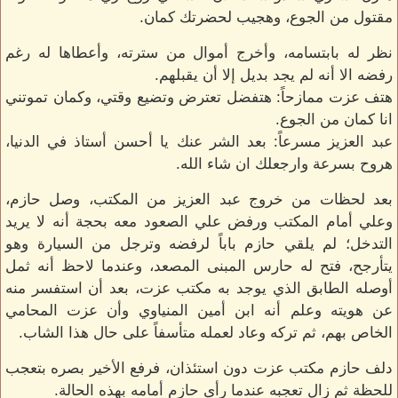
مقتول من الجوع، وهجيب لحضرتك كمان.
نظر له بابتسامه، وأخرج أموال من سترته، وأعطاها له رغم
رفضه الا أنه لم يجد بديل إلا أن يقبلهم.
هتف عزت ممازحاً: هتفضل تعترض وتضيع وقتي، وكمان تموتني
انا كمان من الجوع.
عبد العزيز مسرعاً: بعد الشر عنك يا أحسن أستاذ في الدنيا،
هروح بسرعة وارجعلك ان شاء الله.
بعد لحظات من خروج عبد العزيز من المكتب، وصل حازم،
وعلي أمام المكتب ورفض علي الصعود معه بحجة أنه لا يريد
التدخل؛ لم يلقي حازم باباً لرفضه وترجل من السيارة وهو
يتأرجح، فتح له حارس المبنى المصعد، وعندما لاحظ أنه ثمل
أوصله الطابق الذي يوجد به مكتب عزت، بعد أن استفسر منه
عن هويته وعلم أنه ابن أمين المنياوي وأن عزت المحامي
الخاص بهم، ثم تركه وعاد لعمله متأسفاً على حال هذا الشاب.
دلف حازم مكتب عزت دون استئذان، فرفع الأخير بصره بتعجب
للحظة ثم زال تعجبه عندما رأى حازم أمامه بهذه الحالة.