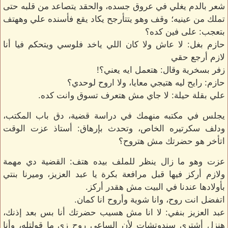
شعر بالدم يغلي في عروق جسده، والحقد يتصاعد من قلبه حتى
تملك من عينيه؛ وقف وهو يتتأرجح يكاد يقع فأسنده علي وههتف
بتعجب: على فين كده؟
حازم بغل: لا عاش ولا كان اللي ياخد فلوسي ويتحكم فيا أنا
لازم أرجع حقي
زفر بسخرية وقال: هتعمل ايه يعني؟!
حازم: رايح ليه هتيجي معايا، ولا اروح لوحدي؟
علي بقلة حيلة: لا جاي مش هتعرف تسوق وانت كده.
يجلس في مكتبه منهمك في دراسة قضية، دق باب المكتب،
ودلف سكرتيره الخاص، وتحدث بإرهاق: أستاذ عزت الوقت
اتأخر هو حضرتك مش هتروح؟
عزت وهو ما زال ينظر للملف بيده هتف: القضية دي مهمة
ولازم أركز فيها قبل مرافعة بكرة يا عبد العزيز، وميرنا بنتي
بأولادها عندنا في البيت مش هقدر أركز.
اتفضل انت روح، وانا شوية وأروح انا كمان.
عبد العزيز بنفي: لا انا مش هسيب حضرتك أنا بس بعد إذنك،
هنزل أشتري سندوتشات لأن الساعي روح زي ما قولتله، وأنا