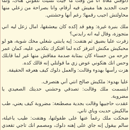
دلوقتي معاه أنا من وقت ما جيت نسيت تلفوني هناك، ولما
جبت الجديد هنا مفيش فيه أرقام، وانا بصراحة من زعلي منها
محاولتش اجيب رقمها؛ رغم أنها وحشتني.
ملك بنبرة غيرة: وهو قد إكده كان بيعشقها، امال زعل ليه اني
متجوزة، وقال ليه انه رايدني؟
زفرت عليا بضيق ثم هتفت: إيه يابنتي شغلي مخك شوية، هو لو
محبكيش مكنش اتنرفز كده لما افتكرك بتكذبي عليه، كمان عمر
جرحه من حسناء كان بمثابة صدمة مفاقش منها غير لما قابلك
وحس انك هتكوني عوض زي ما قولتلي إنه قالك كده.
هزت رأسها بهدوء وقالت: والعمل دلوك كيف هعرفه الحقيقة.
عليا بهدوء: ملكيش صالح انتي أني هتصرف.
ابتسمت ملك وقالت: تصدقي وحشني حديتك الصعيدي يا
مضروبة.
عقدت حاجبيها وقالت بجدية مصطنعة: مضروبة كيف يعني، طب
مالكيش حديت وياي تاني.
ضحكت ملك رغماً عنها على طفولتها، وهتفت: طيب ياعيلة،
سالم بيقول إنه جاي على إهنه دلوك، ومصمم انك تاجي تقعدي