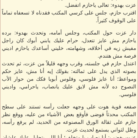
عزت بهدوء: تعالى ياحازم اتفضل.
اقترب حازم، جلس على كرسي المكتب فقدناه لا تسعفاه تماماً
على الوقوف كثيراً.
دار عزت حول المكتب، وجلس أمامه، وتحدث بهدوء: برده
ياحازم مش عايز تتعدل، حرام عليك يابني أبوك كان راجل
مفيش زيه في أخلاقه، وشهامته، خليني أساعدك ياحازم اديني
فرصة مش هتندم.
اعتدل حازم في جلسته، وقرب وجهه قليلاً من عزت، ثم تحدث
بصوته الذي يدل على ثمالته: بقولك إيه أنا مش، عايز حكم
ومواعظ؛ أنا عايز فلوسي، وفلوس أبويا فكك من حوار الأب
النصوح ده لأنه مش لايق عليك يانصاب، ياحرامي، واديني
فلوسي.
صفعه قوية هوت على وجهه جعلت رأسه تستند على سطح
المكتب محدثاً فوضى فأوقع بعض الأشياء من عليه، ووقع نظر
حازم على ثقالة الورق المصنوعه من الحديد، لم يرفع رأسه،
وظل لثواني يستمع لحديث عزت.
عزت بغضب: أنا نصاب يا متخلف؛ أنا اللي بتحايل عليك علشان