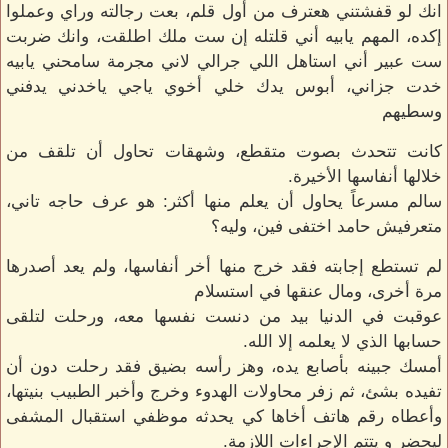
انك لو قفشتني هعترف من أول قلم، بعت رجالته وراي وعملوا
إكده، المهم يابيه أني قلتله إن ست ملك اطلقت، وانك ضربت
ست عبير أني استاهل اللي جرالي لاني مجرمة سامحني يابيه
خدت جزاني، أبوس يدك خلي أخوي ياجي ياخدني يدفني
وسطيهم
كانت تتحدث بصوت متقطع، وشهقات تحاول أن تلقف من
خلالها أنفاسها الأخيرة.
سالم مسرعاً يحاول أن يعلم منها أكثر: هو عرف حاجه تاني،
متعرفيش حامد اختفى فين، وليه؟
لم تستطع إجابته فقد خرج منها أخر أنفاسها، ولم يعد أصدرها
مرة أخرى، ومال عنقها في استسلام
عوقبت في الدنيا بيد من دنست نفسها معه، ورحلت لتلقى
حسابها الذي لا يعلمه إلا الله.
أمسك جبينه بأصابع يده، وهز رأسه بضيق فقد رحلت دون أن
تفيده بشئ، ثم زفر محاولات الهدوء وخرج وأخبر الطبيب بنيتها،
وأعطاه رقم هاتف أخاها كي يحدثه موظفي استقبال المشفى
ليحضر و يتتم الإجراءات اللازمة.