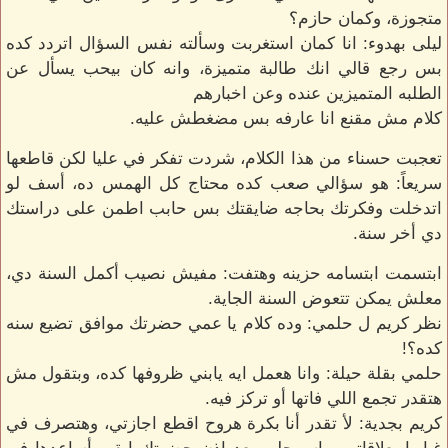
متجوزة، وكمان حازم؟
ليلى بهدوء: انا كمان استغربت وسألته نفس السؤال اتردد كده
بس رجع قالي انك طالبة متميزة، وانه كان بيحب يسأل عن
الطلبه المتميزين عنده وعن اخبارهم
كلام مش مقنع انا عارفه بس مضغطش عليه.
تعجبت حسناء من هذا الكلام، شردت تفكر في عليا لكن قاطعها
سريعاً: هو سؤالي صعب كده محتاج كل الهمس ده، أسف لو
اتدخلت وفكرتك بحاجه ضايقتك بس حابب اطمن على دراستك
دي أخر سنة.
ابتسمت ابتسامه حزينه وهتفت: مفيش نصيب أكمل السنة دي،
معلش يمكن تتعوض السنة الجاية.
نظر كريم ل حلمي: وده كلام يا عمي حضرتك موافق تضيع سنه
كده؟!
حلمي بقلة حيلة: وانا هعمل ايه يابني ظروفها كده، وبتقول مش
هتقدر تجمع اللي فاتها أو تركز فيه.
كريم بجدية: لأ تقدر أنا بكرة هروح اقطع اجازتي، وهتصرف في