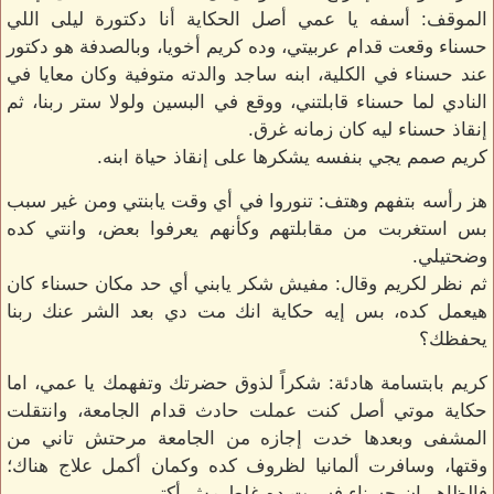
الموقف: أسفه يا عمي أصل الحكاية أنا دكتورة ليلى اللي
حسناء وقعت قدام عربيتي، وده كريم أخويا، وبالصدفة هو دكتور
عند حسناء في الكلية، ابنه ساجد والدته متوفية وكان معايا في
النادي لما حسناء قابلتني، ووقع في البسين ولولا ستر ربنا، ثم
إنقاذ حسناء ليه كان زمانه غرق.
كريم صمم يجي بنفسه يشكرها على إنقاذ حياة ابنه.
هز رأسه بتفهم وهتف: تنوروا في أي وقت يابنتي ومن غير سبب
بس استغربت من مقابلتهم وكأنهم يعرفوا بعض، وانتي كده
وضحتيلي.
ثم نظر لكريم وقال: مفيش شكر يابني أي حد مكان حسناء كان
هيعمل كده، بس إيه حكاية انك مت دي بعد الشر عنك ربنا
يحفظك؟
كريم بابتسامة هادئة: شكراً لذوق حضرتك وتفهمك يا عمي، اما
حكاية موتي أصل كنت عملت حادث قدام الجامعة، وانتقلت
المشفى وبعدها خدت إجازه من الجامعة مرحتش تاني من
وقتها، وسافرت ألمانيا لظروف كده وكمان أكمل علاج هناك؛
فالظاهر ان حسناء فسرت ده غلط مش أكتر.