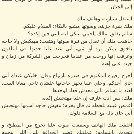
إلى الجنان.
استقل سيارته، وهاتف ملك.
ملك بنبرة حزينه، وصوتها مشبع بالبكاء: السلام عليكم.
سالم بقلق: مالك ياخيتي بتبكي ليه، انتي فين إكده؟!
جاهدت ملك أن تعدل من نبرة صوتها وهتفت: مهبكيش ولا حاجه
ياخوي يمكن برد أو شي، أني عند عليا حدتها في التلفون
وعرفت إنها روحت من عندينا فخرجت من الشركة من زمان و
جيت على إهنه.
أخرج زفيره المكتوم في صدره بارتياح وقال: خليكي عندك أني
جاي أخدكم، وخلي عليا تجهز حاجاتها علشان تاجي معانا البيت،
لعند ما تسافر تاني معدش قعاد لوحدها
ملك: بس انت عارف إن عليا مهتحبش إكده.
أغمض عينيه للحظه ثم قال بحزم: مفيش حاجه اسمها مهتحبش
أني جاي ياله مع السلامة دلوك.
اغلقت ملك الهاتف وسمعت صوت عليا تخرج من المطبخ، و
تتحدث بابتسامه: عملتلك عصير الجوافة بلبن اللي بتحبيه