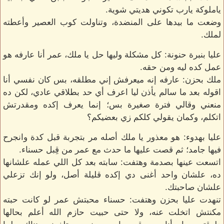
ياملوكة يارب تكوني هديتي شوية.
وضعت ما بيدها على المنضدة، وتناولت كوب العصير وأعطته
لملك.
عليا بنبرة حنونة: كل مشكلة وليها حل يا ملك، عمر أنا عارفه هو
عمل كده ليه ومن حقه.
ملك بحزن: عارفه إنه ميعرفش إني مطلقه، بس كان نفسي أنا
اقوله بعد ما سالم يأذن ليا اعرف أي حد بطلاقي عادي، لكن ده
منعني وقالي فترة صغيرة بس؛ إنما يعرف إكده ومقدرتش
اتكلم، وكمان يقولي كلكم زي بعضيكم؟
عليا بهدوء: هو معذور يا ملك أصله مر بتجربة قبل كدة وانجرح
فيها جامد؛ ثم قصت عليها ما حدث مع عمر من قِبل حسناء.
اتسعت عينها بصدمة وهتفت: سابته بعد كل اللي عمله علشانها
ده، علشان واحد أغنى دي إكده قليلة أصل، ولو إنك تزعلي
علشان صاحبتك.
تنهدت عليا بحزن وهتفت: حسناء محبتش عمر لو كانت حبته
مكنتش اتخلت عنه، ولا حتى حبيت حازم الله أعلم بحالها