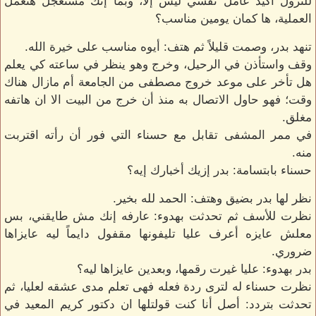
للنزول أكيد عامل نفسي ليس إلا، وبما إنك مستعجل هنعمل
العملية، ها كمان يومين مناسب؟
تنهد بدر، وصمت قليلاً ثم هتف: أيوه مناسب على خيرة الله.
وقف واستأذن في الرحيل، وخرج وهو ينظر في ساعته كي يعلم
هل تأخر على موعد خروج مصطفى من الجامعة أم مازال هناك
وقت؛ فهو حاول الاتصال به منذ أن خرج من البيت الا ان هاتفه
مغلق.
في ممر المشفى تقابل مع حسناء التي فور أن رأته اقتربت
منه.
حسناء بابتسامة: بدر إزيك أخبارك إيه؟
نظر لها بدر بضيق وهتف: الحمد لله بخير.
نظرت للأسف ثم تحدثت بهدوء: عارفه إنك مش طايقني، بس
معلش عايزه أعرف عليا تليفونها مقفول دايماً ليه عايزاها
ضروري.
بدر بهدوء: عليا غيرت رقمها، وبعدين عايزاها ليه؟
نظرت حسناء له لترى ردة فعله فهى تعلم مدى عشقه لعليا، ثم
تحدثت بتردد: أصل أنا كنت قولتلها ان دكتور كريم المعيد في