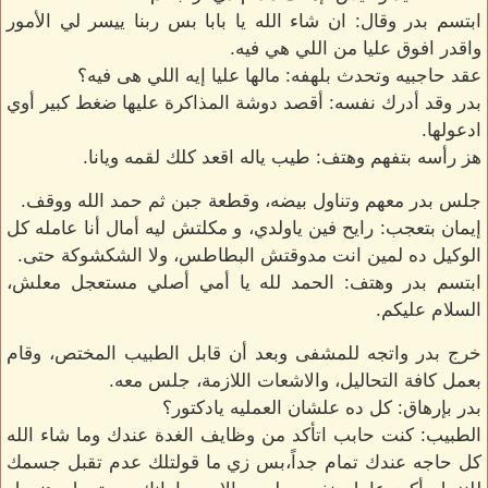
ابتسم بدر وقال: ان شاء الله يا بابا بس ربنا ييسر لي الأمور
واقدر افوق عليا من اللي هي فيه.
عقد حاجبيه وتحدث بلهفه: مالها عليا إيه اللي هى فيه؟
بدر وقد أدرك نفسه: أقصد دوشة المذاكرة عليها ضغط كبير أوي
ادعولها.
هز رأسه بتفهم وهتف: طيب ياله اقعد كلك لقمه ويانا.
جلس بدر معهم وتناول بيضه، وقطعة جبن ثم حمد الله ووقف.
إيمان بتعجب: رايح فين ياولدي، و مكلتش ليه أمال أنا عامله كل
الوكيل ده لمين انت مدوقتش البطاطس، ولا الشكشوكة حتى.
ابتسم بدر وهتف: الحمد لله يا أمي أصلي مستعجل معلش،
السلام عليكم.
خرج بدر واتجه للمشفى وبعد أن قابل الطبيب المختص، وقام
بعمل كافة التحاليل، والاشعات اللازمة، جلس معه.
بدر بإرهاق: كل ده علشان العمليه يادكتور؟
الطبيب: كنت حابب اتأكد من وظايف الغدة عندك وما شاء الله
كل حاجه عندك تمام جداً،بس زي ما قولتلك عدم تقبل جسمك