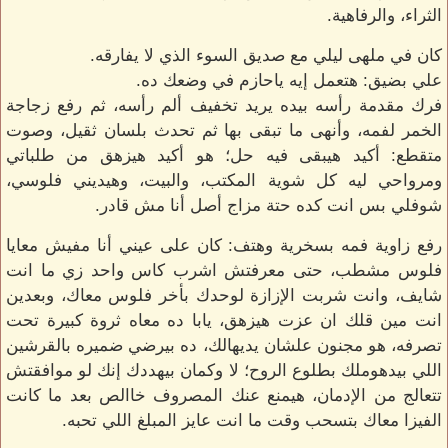
الثراء، والرفاهية.
كان في ملهى ليلي مع صديق السوء الذي لا يفارقه.
علي بضيق: هتعمل إيه ياحازم في وضعك ده.
فرك مقدمة رأسه بيده يريد تخفيف ألم رأسه، ثم رفع زجاجة
الخمر لفمه، وأنهى ما تبقى بها ثم تحدث بلسان ثقيل، وصوت
متقطع: أكيد هيبقى فيه حل؛ هو أكيد هيزهق من طلباتي
ومرواحي ليه كل شوية المكتب، والبيت، وهيديني فلوسي،
شوفلي بس انت كده حتة مزاج أصل أنا مش قادر.
رفع زاوية فمه بسخرية وهتف: كان على عيني أنا مفيش معايا
فلوس مشطب، حتى معرفتش اشرب كاس واحد زي ما انت
شايف، وانت شربت الإزازة لوحدك بأخر فلوس معاك، وبعدين
انت مين قلك ان عزت هيزهق، يابا ده معاه ثروة كبيرة تحت
تصرفه، هو مجنون علشان يديهالك، ده بيرضي ضميره بالقرشين
اللي بيدهوملك بطلوع الروح؛ لا وكمان بيهددك إنك لو موافقتش
تتعالج من الإدمان، هيمنع عنك المصروف خاالص بعد ما كانت
الفيزا معاك بتسحب وقت ما انت عايز المبلغ اللي تحبه.