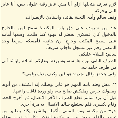
لازم تعرف هتحلها ازاي أنا مش عايز رقبة علوان بس، أنا عايز
اللي بيحركه.
وقف سالم وأدى التحية لقائده واستأذن بالإنصراف.
عاد من شروده على دق باب المكتب؛ سمح لمن بالخارج
بالدخول كان عسكري يحضر له قهوة كما طلب، وضعها أمامه
على سطح المكتب وخرج؛ رن هاتفه فأمسكه سريعاً وجد
المتصل رقم غير مسجل فأجاب سريعاً.
سالم: السلام عليكم.
الطرف الثاني نبرة هامسة، وسريعة: وعليكم السلام ياباشا أني
من طرف حامد بيه.
وقف بتحفز وقال بجدية: هو فين وكيف يديك رقمي؟!
**: مش وقته يابيه المهم هو عايز يوصلك إنه انكشف من أبوه،
وبيقولك حرص ومليكش صالح بيه، ولو وردة فاقت راعيها.
قبل أن يرد سالم قطع الطرف الآخر الاتصال، ثم أخرج الخط
وقام بكسره، فلم يستطع سالم الاتصال به مرة أخرى.
خرج من مكتبه، ومن المبنى بأكمله والشرر يكاد يتطاير من
عينيه، والقلق ينهش صدره، وكثرة التفكير تكاد أن تودي بعقله