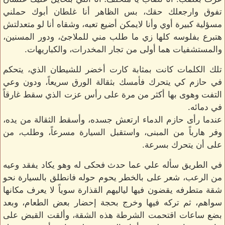
تفوق وارجعلك حقك، بس الظاهر أنا غلطان أبوك حملني
مسؤلية كبيرة أوي وأنا لايمكن أضيع تعبه، وشقاه أنا لو متعدلتش
هتبرع بفلوسه كلها زي ما طلب مني للملاجئ، ودور المسنين،
والمستشفيات هما أولى من تجار المخدرات، والكباريهات.
تلك الكلمات كانت بمثابة كارت أخضر للشيطان الذي، يتحكم
في حازم كي يتحرك فأمسك بثقالة الورق سريعاً، ودون وعي
التفت وهوى بها أكثر من مرة على رأس عزت الذي سقط غارقاً
في دمائه.
عندما رأى حازم الدماء ارتعش جسده، وأسقط الثقالة من يده،
وفر هارباً من المبنى، واستقبل السيارة مسرعاً، وطلب، من
على أن يتحرك بسرعة.
في الطريق سأله علي عما حدث فحكى له وهو يكاد يفقد وعيه
من الرعب، شعر على بالخطر يحوم حوله فانطلق بالسيارة نحو
شقة متطرفه يقضون فيها لياليهم القذارة سوياً لا يعرف مكانها
سواهم، ثم تركه فيها وخرج بحجة إحضار بعض الطعام، وبعد
بضع ساعات اقتحمت الشرطة هذه الشقة، وألقت القبض على