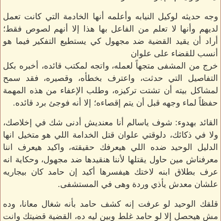
وجه حديثه لوكيل النيابه وأعلمه أنها الخادمة التي كانت تعمل
لديهم وأنها لا تعلم من الفاعل بها هذا إلا أنهم لصوص فقط؛
أراد أن يقيد القضية ضد مجهول كي يستطيع التفكير فيما هو
أنسب للقضاء على علوان
خرج من المشفى متجهاً لعمله، واتجه لمكتب قائده، أخبره بكل
التفاصيل التي حدثت، واعترف بخطأه، وقصيره، فقد سمح
لمشاكل بيته أن تشتت تركيزه، وطلب الإعفاء من هذه المهمة
حفظاً لماء وجهه قبل أن يتم إقصاءه؛ إلا أنه فوجئ برد قائده.
القائد بهدوء: شوف ياسالم أنا معنديش أدنى شك في إخلاصك،
ولا في ذكائك، دلوقتي علوان قتل الخدامة اللي هو متخيل انها
الدليل الوحيد ضده اللي هيعرفك حقيقته، واكيد هيعرف اننا
معرفناش مين حاول يقتلها لأننا هنقيدها ضد مجهول، وحكاية انه
عرف بطلاق ابنه لاختك هيفسرها أكيد إن حامد كان بيجاريه
علشان معدش يأذي وردة وهى في المستشفى.
قلقك الوحيد لو عرفت إنه كشف حامد بأنه شغال معانا، وده
مش هيحصل إلا لو حامد غلط وبين ليه ده، القضية قضيتك وانت