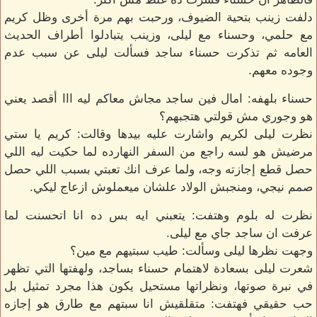
دلفت زينب بتحية الضيوف، ورحبت بهم مرة أخرى وظل كريم
مع حلمي، وحسناء مع ليلى، وزينب يتبادلوا أطراف الحديث
العامه ثم تذكرت حسناء ساجد فسألت ليلى عن سبب عدم
وجوده معهم.
حسناء بلهفه: امال فين ساجد مجاش معاكم ليه ااا أقصد يعني
هو وجوري مش قولتي هتجبهم؟
نظرت ليلى لكريم واشارت عليه بيدها وقالت: كريم يا ستي
مرضيش هو لسه راجع من السفر النهارده لما حكيت ليه اللي
حصل قطع إجازته وجه، ولما عرف انك تعبتي بسبب اللي حصل
صمم نيجي، ومنجبش الولاد علشان ميعملوش ازعاج ليكي.
نظرت له بلوم وهتفت: يتعبني ايه بس ده انا اتحسنت لما
عرفت ان ساجد جاي مع ليلى.
وجهت نظرها ليلى وسألت: طيب سبتيهم مع مين؟
شعرت ليلى بسعادة لاهتمام حسناء بساجد، ولهفتها التي تظهر
في نبرة صوتها، ونظراتها مستحيل يكون هذا مجرد تمثيل بل
حب حقيقي فهتفت: متقلقيش انا سبتهم مع طارق هو إجازه