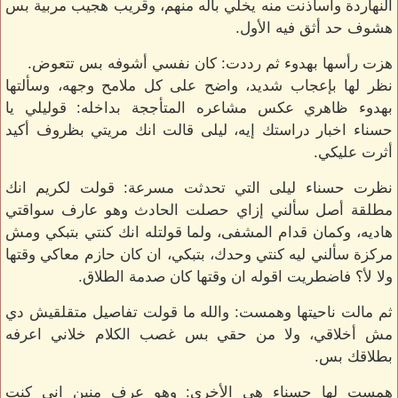
النهاردة واسأذنت منه يخلي باله منهم، وقريب هجيب مربية بس
هشوف حد أثق فيه الأول.
هزت رأسها بهدوء ثم رددت: كان نفسي أشوفه بس تتعوض.
نظر لها بإعجاب شديد، واضح على كل ملامح وجهه، وسألتها
بهدوء ظاهري عكس مشاعره المتأججة بداخله: قوليلي يا
حسناء اخبار دراستك إيه، ليلى قالت انك مريتي بظروف أكيد
أثرت عليكي.
نظرت حسناء ليلى التي تحدثت مسرعة: قولت لكريم انك
مطلقة أصل سألني إزاي حصلت الحادث وهو عارف سواقتي
هاديه، وكمان قدام المشفى، ولما قولتله انك كنتي بتبكي ومش
مركزة سألني ليه كنتي وحدك، بتبكي، ان كان حازم معاكي وقتها
ولا لأ؟ فاضطريت اقوله ان وقتها كان صدمة الطلاق.
ثم مالت ناحيتها وهمست: والله ما قولت تفاصيل متقلقيش دي
مش أخلاقي، ولا من حقي بس غصب الكلام خلاني اعرفه
بطلاقك بس.
همست لها حسناء هي الأخرى: وهو عرف منين اني كنت