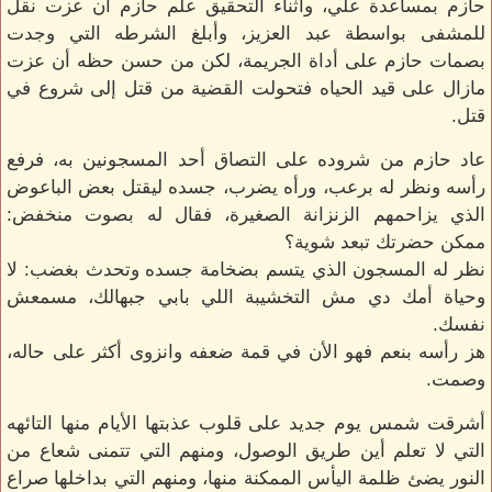
حازم بمساعدة علي، وأثناء التحقيق علم حازم أن عزت نقل
للمشفى بواسطة عبد العزيز، وأبلغ الشرطه التي وجدت
بصمات حازم على أداة الجريمة، لكن من حسن حظه أن عزت
مازال على قيد الحياه فتحولت القضية من قتل إلى شروع في
قتل.
عاد حازم من شروده على التصاق أحد المسجونين به، فرفع
رأسه ونظر له برعب، ورأه يضرب، جسده ليقتل بعض الباعوض
الذي يزاحمهم الزنزانة الصغيرة، فقال له بصوت منخفض:
ممكن حضرتك تبعد شوية؟
نظر له المسجون الذي يتسم بضخامة جسده وتحدث بغضب: لا
وحياة أمك دي مش التخشيبة اللي بابي جبهالك، مسمعش
نفسك.
هز رأسه بنعم فهو الأن في قمة ضعفه وانزوى أكثر على حاله،
وصمت.
أشرقت شمس يوم جديد على قلوب عذبتها الأيام منها التائهه
التي لا تعلم أين طريق الوصول، ومنهم التي تتمنى شعاع من
النور يضئ ظلمة اليأس الممكنة منها، ومنهم التي بداخلها صراع