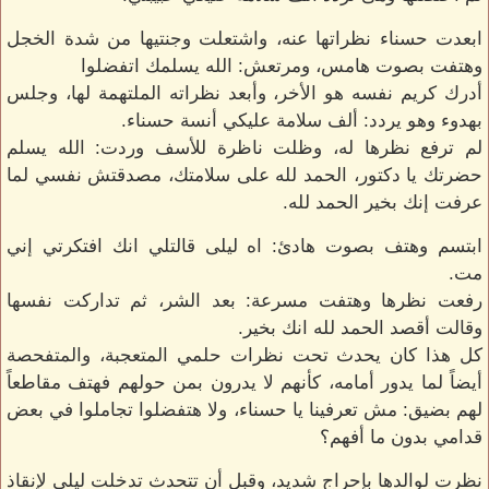
ابعدت حسناء نظراتها عنه، واشتعلت وجنتيها من شدة الخجل
وهتفت بصوت هامس، ومرتعش: الله يسلمك اتفضلوا
أدرك كريم نفسه هو الأخر، وأبعد نظراته الملتهمة لها، وجلس
بهدوء وهو يردد: ألف سلامة عليكي أنسة حسناء.
لم ترفع نظرها له، وظلت ناظرة للأسف وردت: الله يسلم
حضرتك يا دكتور، الحمد لله على سلامتك، مصدقتش نفسي لما
عرفت إنك بخير الحمد لله.
ابتسم وهتف بصوت هادئ: اه ليلى قالتلي انك افتكرتي إني
مت.
رفعت نظرها وهتفت مسرعة: بعد الشر، ثم تداركت نفسها
وقالت أقصد الحمد لله انك بخير.
كل هذا كان يحدث تحت نظرات حلمي المتعجبة، والمتفحصة
أيضاً لما يدور أمامه، كأنهم لا يدرون بمن حولهم فهتف مقاطعاً
لهم بضيق: مش تعرفينا يا حسناء، ولا هتفضلوا تجاملوا في بعض
قدامي بدون ما أفهم؟
نظرت لوالدها بإحراج شديد، وقبل أن تتحدث تدخلت ليلى لإنقاذ