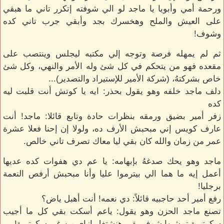
ورحمة أمي وأبويا يا ماجد لو الي شوفته إتكرر تاني ما هبقي
على العيش والملح وهخسرك بجد وأبقي جرب تاني كده
وشوف!
ثم لم يمهله فرصة وتوجه إلي مكتبه ليجلس وينتصب على
مقعده فهو من يتحكم في كل شئ وله الأمر والنهي، وكل شئ
خاص بشركتهُ، (شركة الأمير للإستيراد والتصدير)...
دلف ماجد خلفه وهو يقول بحذر: ايه يا كوتش أنت قلبت ليه
كده
زفر أمير بضيق ورمقه بنظرات حادة وتابع قائلا: ماجد! أنت
عارف كويس إني مبحبش الأرف ده، ولولا إن إحنا فعلا عشرة
عمر من زمان والله كان بقي ليا معاك تصرف تاني خالص.
ماجد وهو يحك صدغهُ بإبهامه: يا عم دي هفوات كده عديها
أعمل إيه ما هما الي بيترموا عليا وأنا مبحبش أرفص النعمة
برجليا!
رفع أمير أحد حاجبيه قائلاً: دي نعمه! أنت أهبل ياض؟
تصنع ماجد الحزن وهو يقول: ياعم أسكت بقي كل ما أجيب
سكرتيرة تمشيها شوف بقي هنشتغل إزاي من غير سكرتيرة!