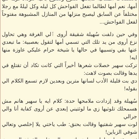
أمها، نعم أمها لطالما تفعل الفواحش كل ليله وكل ليلةً مع رجلا
مختلفاً عن السابق ليصبح منزلها من المنازل المشبوهة مفتوحاً
لفعل الفواحش...
وفي حين دلفت سُهيلة شقيقة أروى ٱلي الغرفة وهي تحاول
نزع أروى من يد تلك التي تسمي أمها لتقول بعصبية: ما تبعدي
عنها بقي وتسبيها في حالها يا شيخة حرام عليكي عاوزة منها
ايه!
تركت سهير خصلات شعرها أخيراً التي كانت تكاد أن تقتلع في
يدها وقالت بصوت لاهث:
دي بت قليلة الأدب لسانها مترين وبعدين لازم تسمع الكلام الي
بقوله!
سُهيلة وقد إزدادت ملامحها حدة: كلام ايه يا سهير هانم مش
هسمحلك تلوثيها زي ما لوثتيني إبعدي عن أروى كفاية أنا والي
جرالي
لوت سهير شفتيها وقالت بحنق: طب ياختي يلا إخلصي وتعالي
شوفي الزباين!