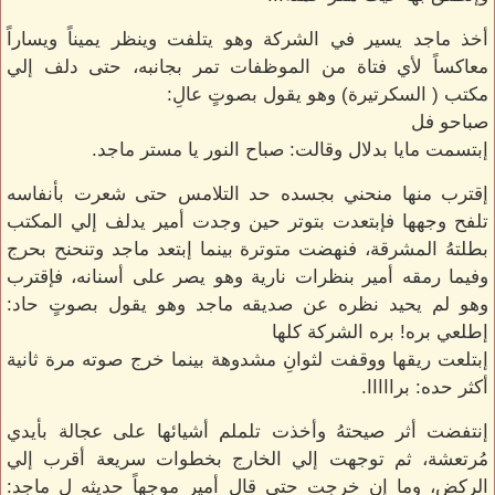
أخذ ماجد يسير في الشركة وهو يتلفت وينظر يميناً ويساراً
معاكساً لأي فتاة من الموظفات تمر بجانبه، حتى دلف إلي
مكتب ( السكرتيرة) وهو يقول بصوتٍ عالِ:
صباحو فل
إبتسمت مايا بدلال وقالت: صباح النور يا مستر ماجد.
إقترب منها منحني بجسده حد التلامس حتى شعرت بأنفاسه
تلفح وجهها فإبتعدت بتوتر حين وجدت أمير يدلف إلي المكتب
بطلتهُ المشرقة، فنهضت متوترة بينما إبتعد ماجد وتنحنح بحرج
وفيما رمقه أمير بنظرات نارية وهو يصر على أسنانه، فإقترب
وهو لم يحيد نظره عن صديقه ماجد وهو يقول بصوتٍ حاد:
إطلعي بره! بره الشركة كلها
إبتلعت ريقها ووقفت لثوانِ مشدوهة بينما خرج صوته مرة ثانية
أكثر حده: برااااا.
إنتفضت أثر صيحتهُ وأخذت تلملم أشيائها على عجالة بأيدي
مُرتعشة، ثم توجهت إلي الخارج بخطوات سريعة أقرب إلي
الركض، وما إن خرجت حتى قال أمير موجهاً حديثه ل ماجد: