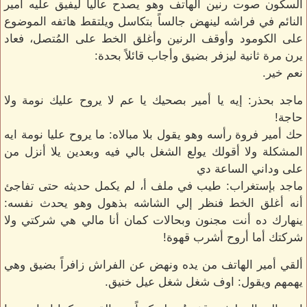
السكون صوت رنين الهاتف وهو يصدح عالياً ليفيق عليه أمير
النائم في فراشه لينهض جالساً بتكاسل ويلتقط هاتفه الموضوع
على الكومود وأوقف الرنين وأغلق الخط على المُتصل، فعاد
يرن مرة ثانية ليزفر بضيق وأجاب قائلاً بحدة:
نعم خير.
ماجد بحذر: إيه يا أمير بصحيك يا عم لا يروح عليك نومة ولا
حاجة!
حك أمير فروة رأسه وهو يقول بلا مبالاه: ما يروح عليا نومة ايه
المشكلة ولا أقولك يولع الشغل بالي فيه وبعدين يلا أنزل من
على وداني الساعة دي
ماجد بإستغراب: طيب في ملف أ، لم يكمل حديثه حتى تفاجئ
أنه أغلق الخط فنظر إلي الشاشه بذهول وهو يحدث نفسه:
ينهارك ده أنت مجنون وبحالات كمان أنا مالي هي شركتي ولا
شركتك أما أروح أشرب قهوة!
ألقي أمير الهاتف من يده ونهض عن الفراش زافراً بضيق وهي
يهمهم ويقول: اوف شغل شغل عيل خنيق.