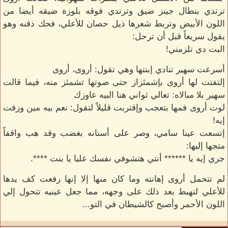
ترتدي بنطال جينز ضيق وترتدي فوقه بلوزة ضيقه أيضا من
اللون الأبيض وتربط شعرها ذيل حصان للأعلي، فحك ذقنه وهو
يقول سريعاً قبل أن ترحل:
البت دي تلزمني!
أسرعت سهير تنادي إبنتها وهي تقول: أروى، أروى
إلتفتت لها أروى بإشمئزاز حتى صوتها تشمئز منه، فيما قالت
سهير بلا مبالاه: تعالي ثواني هنا البيه عاوزك
لوت أروى فمها بتعجب وإقتربت قليلاً لتقول: نعم بيه مين وزفت
إيه!
إتسعت عينا سامي، وصر على أسنانه بغضب وقد هب واقفاً
متجها إليها:
جري إيه يا ****** أنتي هتشوفي نفسك عليا يا بنت ****.
لم تتحمل أروى إهانته وما كان منها إلا إنها رفعت كف يدها
للأعلي لتهبط بعد ذلك على وجهه، مما جعل عينيه تتحول إلي
اللون الأحمر وأصبح كالشيطان في التو...