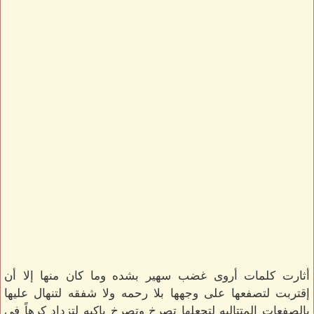
أثارت كلمات أروى غضب سهير بشده وما كان منها إلا أن
إقتربت لتصفعها على وجهها بلا رحمه ولا شفقه لتنهال عليها
بالصفعات المتتاليه لتجعلها تصرخ وتصرخ باكيه لتزداد كرهاً في