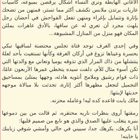
الأغاني الهابطة ونري النساء أشكال يرقصن بميوعه، كاسيات
عاريات يرتدن ملابس تكشف أكثر مما تستر، فمنهن من تضحك
بإثارة وتتمايل بإغراء ومنهن تفعل الفواحش في أحضان رجل
يلهث مجرد أن تعري له عن ساقها، بالأدق عاهرات يملئن
المكان فهو منزل من المنازل المشبوهة...
وفي إحدى الغرف توجد فتاة تجلس محتضنة لساقيها تبكي
بحسرة وعيناها تزوغ في أركان الغرفة وكأنها تستغيث بأحد لعلهُ
ينتشلها من ذاك المرار الذي تذوقه يوميا وتعاني مع والدتها التي
تكن أسوء مثال للأم، دلفت سيده يتخطي عمرها الأربعون عامًا،
ذات قوام رشيق وملامح أنثويه هادئه، وجهها يمتلئ بمساحيق
التجميل لتجعل مظهرها أكثر إثارة، تحدثت بلا مبالاة موجهه
حديثها لإبنتها:
مالك يابت قاعده كده ليه! وعامله محزنه.
رمقتها أروى بنظرات ناريه محتقره، ثم قالت من بين دموعها
بنبره يتغلب عليها الصدق والذي هو نابع من صميم قلبها:
أنا بكرهك، بكرهك جدا، سبيني في حالي وأمشي شوفي زباينك
يا خاينه!