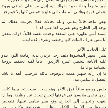
أمير متنهداً بنفاذ صبر: بقولك إيه إنزل من على دماغي وروح
إعملي قهوة وهاتلي الملفات الي عايزة تتمضي كلها يلا قوم فز.
نهض ماجد قائلاً بتذمر: والله بحالات فعلا يخربيت عقلك، ثم
توجه إلى الخارج وهو يضرب كفا على كف!
إستند أمير بظهره على المقعد وحدث نفسه قائلاً: ذوقك معفن
أنا مش عارف البنات كلها رخيصة وتقرف كده ليه...!
على الجانب الآخر
بمنزل سهير المشبوه! دلف رجل يرتدي بدلة رمادية اللون يبدو
عليه الأناقة يتخطي عمره الأربعون عاماً لكنه يحتفظ بروحهُ
الشبابية نوعا ما..
ما إن رأته سهير همت بالوقوف قائلة بترحيب: أهلا يا باشا
إتفضل يا سامي بيه.
جلس ووضع ساقاً فوق الآخر وهو يدخن سيجارته، بينما كانت
أروى ترتدي ملابسها في غرفتها لتخرج تبحث عن وظيفة، وما إن
إنتهت وإتجهت إلي الخارج، وقع بصر سامي عليها، فتفحص
جسدها من الأسفل للأعلي بنظرات شهوانية، فكانت أروى