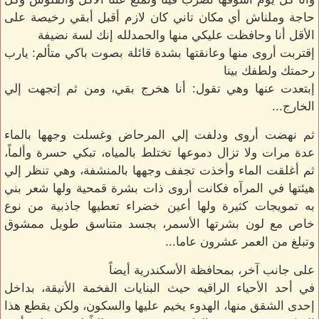
حاجة وملناش أي مكان تاني كان لازم أقبل أبقي رخيصة على
الأقل أنا وحافظت عليكي منها والحمدلله إنك لسة نضيفة
إقتربت أروى منها وعانقتها بشدة قائلة بصوت باكي متألم: يارب
رحمتك ولطفك بينا
إبتعدت عنها وهي تقول: أنا هخرج بقي، ومن ثم إتجهت إلي
الخارج...
ثم نهضت أروى ودلفت إلي المرحاض وغسلت وجهها بالماء
عدة مرات ولا تزال دموعها تختلط بالمياه، تبكي حسرة وألماً،
ثم أغلقت الماء وأخذت تجفف وجهها بالمنشفة، وهي تنظر إلي
هيئتها في المرآه فكانت أروى ذات بشرة قمحية ولها شعر بني
به تمويجات كثيرة ولها أعين خضراء تعطيها جاذبية من نوع
خاص مع لون بشرتها الأسمر، بجسد متناسق طويل ممشوق
وتبلغ من العمر عشرون عاما...
على جانب آخر، بمحافظة الأسكندرية أيضاً
في أحد الأحياء الراقيه حيث البنايات الفخمة الأنيقة، بداخل
إحدى الشقق منها، الهدوء يخيم عليها والسكون، ولكن يقطع هذا