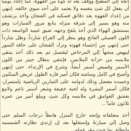
إتجه إلي المطبخ ووقف يُعد له كوباً من القهوة، كما إعتاد يوميا
أن يفعل كل شئ بنفسه ولا يعتمد على أحد سوي خالقه، إنتهي
من إعداد القهوة بعد دقائق فسكبه في الفنجان وأخذ يرتشف
منه وهو يسير إلي شرفة منزله يتابع مرور السيارات وهو
يستنشق الهواء الذي أخذ يلفح وجهه، ضيق عينيه الواسعه ذات
اللون العسلي الفاتح وهو ينظر إلي الفراغ شارداً، وظل شارداً
حتى إنتهي من إحتساء قهوته وترك الفنجان على حافة السور
لينهض متجهاً إلي المرحاض ليغتسل ثم بعد ذلك أخذ ينتقي
ملابسه من خزانة الملابس، فإنتقي بنطال جينز من اللون
الأسمر وقميص أسمر أيضاً، وشرع في الإرتداء، حتى إنتهي
وأصبح في كامل وسامته فكان أمير فاره الطول عريض المنكبين
وجسده معضل وذلك لدوامه على التمارين الرياضية بإستمرار،
فكان أسمر البشرة وله لحية خفيفة وشعر أسمر ناعم ولامع
يعشق الغوامق في ملابسه وكل شئ، ويبلغ أمير من عمره
ثلاثون عاما ً...
أخذ متعلقاته وإتجه خارج المنزل هابطاً درجات السلم حتى
وصل إلي سيارتهُ وإستقلها بعد إن إرتدي نظارته الشمسيه
وإنطلق بها حيث مقر عمله...