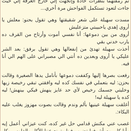
ثم رمقتهما بنظرات حادة وإتجهت إلي خارج الغرفة إلي حيث
جاءت لتعود تستكمل الفواحش مرة أخري...
مسدت سهيلة على شعر شقيقتها وهي تقول بحنو: معلش يا
أروى إهدي ياحبيبتي متزعليش
أروى من بين دموعها: أنا نفسي أموت وأرتاح من القرف ده
يارب خدني بقي
أخذت سهيلة تهدئ من إنفعالها وهي تقول برفق: بعد الشر
عليكي يا أروى وبعدين ده أنتي الي مصبراني على الهم الي أنا
فيه.
رفعت بصرها إليها وكففت دموعها بأنامل يدها الصغيرة وقالت
بحزن: ليه بتعملي في نفسك كده ليه وافقتي تبقي رخيصة زيها
وخليتي جسمك رخيص لأي حد عايز ينهش فيكي بينهش! ليه
كده يا سهيلة ليه!
أغلقت سهيلة عينيها بألم وندم وقالت بصوت مهزوز يغلب عليه
البكاء:.
غصب عني مكنش قدامي حل غير كده، كنت عيزاني أعمل إيه
وأنا كل يوم أشوفها تضرب فينا وتمنع عننا الأكل والفلوس وكل