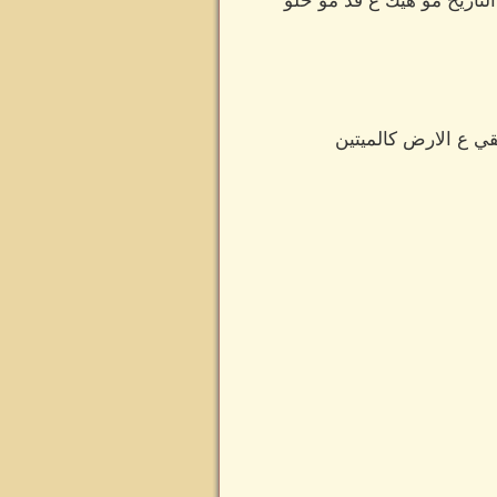
تاريخ مو هيك ع قد مو حلو
 ع الارض كالميتين