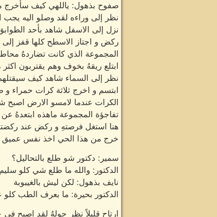
صفوح بذهول: ياللهي كيف سأخرج منها
نظر إلى وراءه لقد وصلو اليه يجب
نزل إلى الاسفل شاهد بأحد الطوابق
ركض و اجتاز الاسطح كلها قفز إلى 
المجموعة الذي كانت تضاردهُ محاط ب
ابتلع ريقهُ بخوف وهم يقتربون اكثر 
نظر إلى السماء شاهد كيف سيقتلهم
ابتسم و اخرج ثلاثة كرات حمراء و 
الكرات عندما لامسو الارض اصبح شكل
تفاجؤة المجموعة ماهذه ابتعدهُ عن ا
هنا استغل فرصتهِ و ركض عند ركضته
خرج من هذا الحي اخذ نفس عميق و 
سمير: دكتور شو طلع بالتحاليل؟
الدكتور: والله ما طلع شي كلو سليم
نايف بذهول: لكن ليش بالغيبوبة
الدكتور بحيرة: ما بعرف الطب كلو
ارتاح قليلاً نظر حولهُ لقد اصبح ف