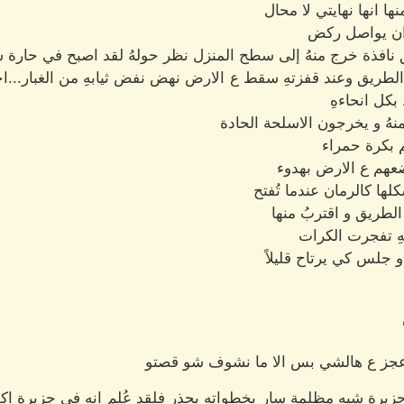
 انها نهايتي لا محال
 ان يواصل ركض
 نافذة خرج منهُ إلى سطح المنزل نظر حولهُ لقد اصبح في حارة ش
الطريق وعند قفزتهِ سقط ع الارض نهض نفض ثيابهِ من الغبار...
كل انحاءهِ
منهُ و يخرجون الاسلحة الحادة
 بكرة حمراء
ضعهم ع الارض بهدوء
ها كالرمان عندما تُفتح
لطريق و اقتربُ منها
ِ تفجرت الكرات
جلس كي يرتاح قليلاً
 عجز ع هالشي بس الا ما نشوف شو قصتو
ي جزيرة شبه مظلمة سار بخطواتهِ بحذر فلقد عُلم انه في جزيرة اك