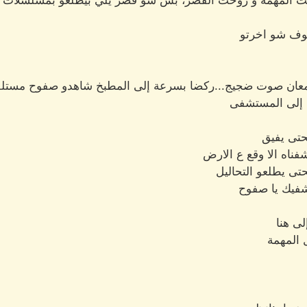
لت المهمة و روحت القصر، بس شو قصر يلي بيطلعو بمسلسلات ال
وف شو اخرتو
عان صوت ضجيج...ركضا بسرعة إلى المطبخ شاهدو صفوح مستلقي
 إلى المستشفى
لحتى يفيق
ناه الا وقع ع الارض
ى يطلعو التحاليل
يشفيك يا صفوح
لى هنا
 المهمة