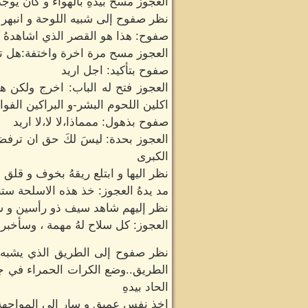
العجوز مسح بيدهِ بالهواء و كأن يوج
نظر صفوح إلى شبيه اللوحة و انبهر 
صفوح: هذا هو القصر الذي اشاهدهُ ك
العجوز مسح مرة اخرة واختفة:هل ت
صفوح بتأكيد: اجل اريد
العجوز فتح له الباب: اخرج ولكن 
اكلين اللحوم البشر-و البراكين الف
صفوح بذهول: ممماذا،لا لا،لا اريد
العجوز بحدة: ليسَ لكَ حق ان ترف
الكبرى
نظر اليها و ابتلع ريقهُ بخوف و قلق
مد يدهُ العجوز: خذ هذه الاسلحة ست
نظر إليهم شاهد سيف ذو رأسين و سي
العجوز: كل سلاح لهُ مهمة ، وسأخب
نظر صفوح إلى الطريق الذي يشبه ا
الطريق..وضع الكرات الحمراء في جيب
الحاد بيدهِ
اخذ نفس عميق و سار إلى المواجهة