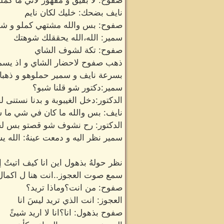
صفوح: لأ بفيق و مقهور لاني ما كم
نايف بضحك: خليك لكان نايم
صفوح: بس والله مشتهي كملو و ش
سمير: الله،الله يحققلك شوهتك
صفوح: تكة لشوف الشاي
ذهب صفوح لاحضار الشاي و اذ يسم
بسرعة نايف و سمير حملوهو و ذهبا
سمير:دكتور شو قلنا شبو؟
الدكتور:دخل الغيبوبة و بدنا نستنى 
نايف: بس والله ما كان في شي ما شف
الدكتور: رح نشوف شو قصتو بس لحت
سمير نظر اليه و دمعت عينهُ: الله 
نظر حولهُ بذهول اين انا كيف اتيتُ إ
سمع صوت العجوز..انت هنا ل اكمال
صفوح: من انت؟وماذا تريد؟
العجوز: انت الذي تريد ليسَ انا
صفوح بذهول: انا؟انا لا اريد شيئً