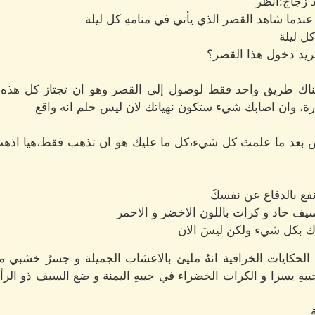
د زجاج:انظر
عندما شاهد القصر الذي يأتي في منامهِ كل ليلة
ل ليلة
ريد دخول هذا القصر؟
هناك طريق واحد فقط لوصول إلى القصر وهو ان تجتاز كل هذه
وارة، وان اصابك شيء ستكون نهياتك لان ليس حلم انه واقع
ض بعد ما علمتَ كل شيء،كل ما عليك هو ان تذهب فقط،هيا اذهب
نفع بالدفاع عن نفسكَ
ف حاد و كرات باللون الاخضر و الاحمر
رك بكل شيء ولكن ليسَ الان
لحكايات الخرافية انهُ مليئ بالاعشاب الجميلة و جسرٌ خشبي م
هِ يسرا و الكرات الخضراء في جيبهِ اليمنة و ضع السيف ذو الر