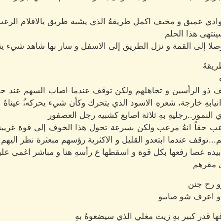
 وادي عميق و مخيف اكمل طريقهُ الذي يشبه طريق بالافلام الرع
نتهى هذا الحلم
ا إلى القمة و نزل الطريق إلى الاسفل و سار بها شاهد شيء يت
يقهُ
يف ذو الرأسين و تجاهلهم ولكن توقف عندما اصاب السهم عند حد
ابهِ خارجة، شعرهِ الاسود الذي يتحرك وكأن شيء يحركه،ُ عيناهُ 
ي النمور..رجليهِ بهِ ثلاثة اصابع كشبيه رجل العصفور
رعب حقاً انهُ مرعب ولكن بسرعة تحول هذا الخوف إلى قوة غريبة.
...توقف عندما ابتعدو القليل و الاكثرية رؤسهم مبعثرة نظر اليهم 
ه عصا رفعها بكل قوة و اسقطها ع رأسهِ هنا و مباشر اغمى عليه
لى مقرهم
و رح جنن
 و اعرف شو صايبو
قها قدر كبير بهِ زيت مغلي الذي سيضعوهُ بهِ