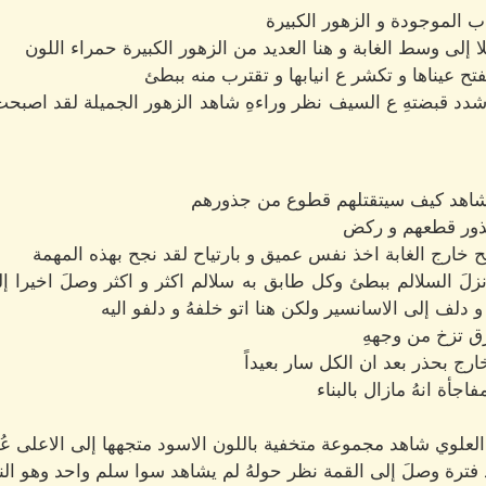
اب الموجودة و الزهور الكبيرة
 إلى وسط الغابة و هنا العديد من الزهور الكبيرة حمراء اللون
ح عيناها و تكشر ع انيابها و تقترب منه ببطئ
دد قبضتهِ ع السيف نظر وراءهِ شاهد الزهور الجميلة لقد ا
ء شاهد كيف سيتقتلهم قطوع من جذورهم
جذور قطعهم و ركض
خارج الغابة اخذ نفس عميق و بارتياح لقد نجح بهذه المهمة
زلَ السلالم ببطئ وكل طابق به سلالم اكثر و اكثر وصلَ اخيرا 
 دلف إلى الاسانسير ولكن هنا اتو خلفهُ و دلفو اليه
ق تزخ من وجههِ
رج بحذر بعد ان الكل سار بعيداً
جأة انهُ مازال بالبناء
علوي شاهد مجموعة متخفية باللون الاسود متجهها إلى الاعلى عُلم 
فترة وصلَ إلى القمة نظر حولهُ لم يشاهد سوا سلم واحد وهو ال