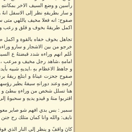
رأسين و وضع السيف الاخر بمكانتهِ
و سار بطريقهِ نظر إلى الاسفل انهُ
صفوح: انه فعلا مخيف ياللهي متى سي
اكمل طريقهُ بخوف و قلق و رعب وصل
تجاهل بخوف خفاه بالقوة و اكمل طر
خرجو من بين الاشجار و سارو وراءه
عُلم انهم وراءه شدد قبضتهُ ع الس
امامهِ ،شاهد رجل مخيف و مرعب ،اني
و جاهظ الاعظام بهِ ،ايديهِ شبيه بأيد
صفوح جحزت عيناهُ و ابتلع ريقهُ ب
ارضهِ وعند دورانهِ سيفهُ يطير رؤسهم
هنا تسلل شخص من وراءهِ ببطئ و بيد
اقتربوا منهُ و قيدو يديهِ و سحبوهُ إ
سمير : بس بدي افهم شو صاير معو
نايف: والله وانا كمان متلك رح جنن
كانَ واقفً و ينظر إلى النار الذي فو