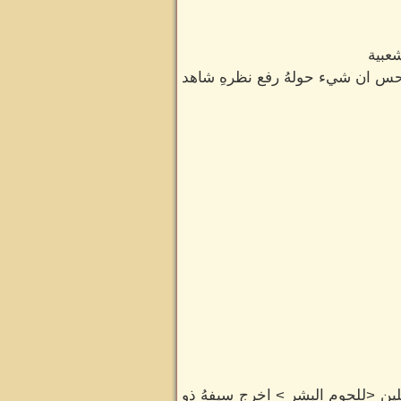
عبية
احس ان شيء حولهُ رفع نظرهِ شاهد
لين <للحوم البشر > اخرج سيفهُ ذو