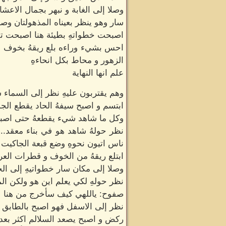
وصلا إلى الغابة و نبهر بجمال الاعش
سار وهو ينظر بعيناه المذهولتان وصلا
اصبحت خطواتهِ بطيئة هنا اصبحت تفت
احس بشيء وراءه بلع ريقهُ بخوف ش
الزهور و محاط بكل انحاءهِ
علم انها النهاية
وهم يقتربون عليهِ نظر إلى السما
ابتسم و اصبح سيفهُ الحاد يقطع ال
وكل ما شاهد شيء يقطعهُ حتى اصبح 
نظر حولهُ شاهد هو في بناء معقد..ن
ناس اتيون نحوهِ وضع قبعة الجاكيت و
ابتلع ريقهُ من الخوف و قطرات العر
وصلا إلى مكان سار خطواتيهِ إلى الخا
نظر حولهِ لكي يعلم اين هو ولكن المفا
صفوح: ياللهي كيف سأخرج من هنا
نظر إلى الاسفل فهو اصبح بالطابق ال
ركض و اصبح يصعد السلالم اكثر بعد 