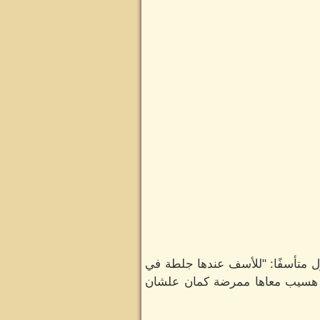
 متأسفًا: "للأسف عندها جلطة في
نا هسيب معاها ممرضة كمان علشان