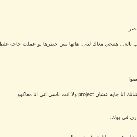
قصر
 يالة... هتيجي معاك ليه... هاتها بس حظرها لو عملت حاجه غلط
صوا
pro ولا انت ناسي اني انا معاكوو
اري في بوك.