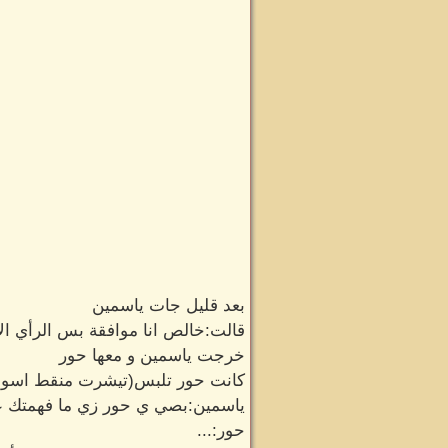
بعد قليل جات ياسمين
قالت:خالص انا موافقة بس الرأي الأ
خرجت ياسمين و معها حور
كانت حور تلبس(تيشرت منقط اسود و
ياسمين:بصي ي حور زي ما فهمتك ع
حور:...