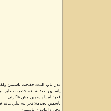
فدق باب البيت ففتحت ياسمين ولكن
ياسمين بصدمة:نعم حضرتك عايز مي
فخر: اه يا ياسمين مش فاكرني
ياسمين بصدمة:فخر بيه ليلي هانم نع
فخر:ع الباب ي ياسمين