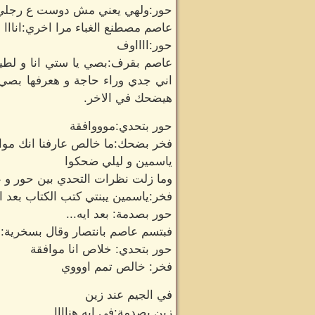
حور:ولهي يعني مش دوست ع رجلي 
عاصم مصطنع الغباء مرا اخري:انااا !
حور:ااااوف
عاصم بقرف:بصي يا ستي انا و لطي
اني جدي وراء حاجة و هعرفها بصي
هيضحك في الاخر.
حور بتحدي:موووافقة
فخر بضحك:ما خالص عارفنا انك موا
ياسمين و ليلي ضحكوا
وما زلت نظرات التحدي بين حور و 
فخر:ياسمين يبنتي كتب الكتاب بعد 
حور بصدمة: بعد ايه...
فبتسم عاصم بانتصار وقال بسخرية: 
حور بتحدي: خلاص انا موافقة
فخر: خالص تمم اوووي
في الجيم عند زين
زين بصدمة:في ايه هناااا