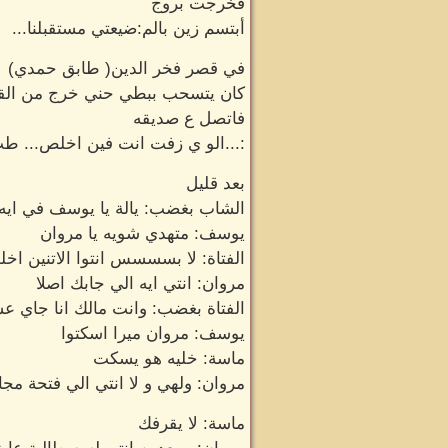
فخرجت بروج
أبتسم زين بالم:ضيعتي مستقبلنا...
في قصر فخر الدين( طابق حمدي)
كان يتسحب ببطي حني خرج من ال
فاتصل ع صديقه
:...الو ي زفت انت فين اخلص... طب
بعد قليل
الشاب بغضب: يالة يا يوسف في ايه
يوسف: متهدي شويه يا مروان
الفتاة: لا بسسسس انتوا الاتنين اخل
مروان: انتي ايه الي جابك اصلا
الفتاة بغضب: وانت مالك انا جاي عشانك انا جايه عشان ject
يوسف: مروان ميرا اسكتوا
ماسة: خليه هو يسكت
مروان: ولهي و لا انتي الي فتحة مج
ماسة: لا يقرفك