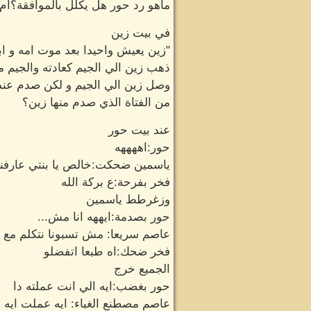
ماهو رد حور هل يكلل بالموافقة؟أم 
في بيت زين
"زين يعيش واحيدا بعد موت امه و ابي
ذهب زين الي الجيم كعادته والجيم م
وصل زين الي الجيم و لكن صدم عندم
من الفتاة الذي صدم منها زين؟
عند بيت حور
حور:اههههه
ياسمين ضحكت:خالص يا بنتي عارفنا
فخر بفرحة:ع بركة الله
وزغرطط ياسمين
حور بصدمة:ايههه انا مش...
عاصم سريعا: مش تسبونا نتكلم مع
فخر ضحك:اه طبعا اتفضلو
الجميع خرج
حور بغضب:ايه الي انت عملته دا
عاصم مصطنع الغباء: ايه عملت ايه