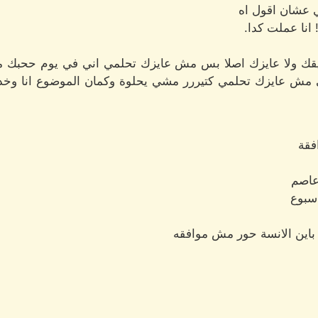
عشان اقول اه
 انا عملت كدا.
قك ولا عايزك اصلا بس مش عايزك تحلمي اني في يوم ححبك م
 مش عايزك تحلمي كتيررر مشي يحلوة وكمان الموضوع انا وخد
فقة
عاصم
اسبوع
باين الانسة حور مش موافقه