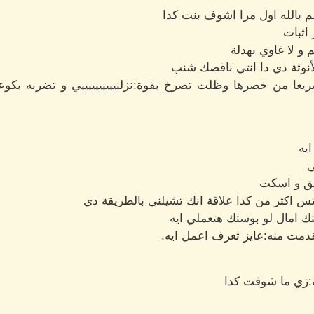
م بالله اول مرا اشوف بنت كدا
اثبات
 و لا غاوي بهدلة
لأنوثة دي دا انتي ناقصك شنب
ريعا من خصرها وظلت تصرخ بقوة:نزلنييييييييييي و تضربه بكوع
ايه
ي
انق و اسكت
 اكتر من كدا علاقة انك تشيلني بالطريقة دي
ك امال لو بوستك هتعملي ايه
دمت منه:عايز تعرف اعمل ايه.
ة:زي ما شوفت كدا