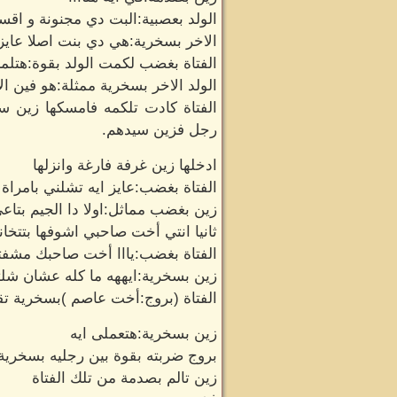
الولد بعصبية:البت دي مجنونة و اقس
الاخر بسخرية:هي دي بنت اصلا عايز 
الفتاة بغضب لكمت الولد بقوة:هتلمم
الولد الاخر بسخرية ممثلة:هو فين ا
الفتاة كادت تلكمه فامسكها زين س
رجل فزين سيدهم.
ادخلها زين غرفة فارغة وانزلها
الفتاة بغضب:عايز ايه تشلني بامراة 
زين بغضب مماثل:اولا دا الجيم بتاع
ثانيا انتي أخت صاحبي اشوفها بتتخ
الفتاة بغضب:يااا أخت صاحبك مشفتس
زين بسخرية:ايههه ما كله عشان شلت
الفتاة (بروج:أخت عاصم )بسخرية تق
زين بسخرية:هتعملى ايه
بروج ضربته بقوة بين رجليه بسخري
زين تالم بصدمة من تلك الفتاة