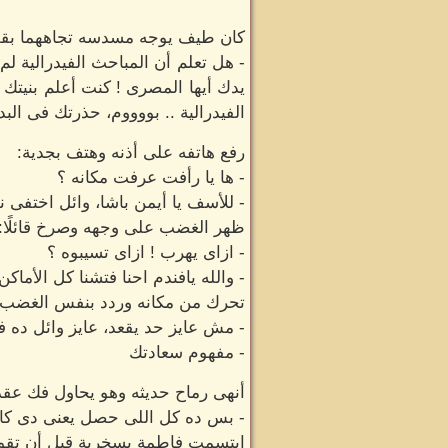
كان طيف يوجه مسدسه تجاههما بقلة 
- هل تعلم أن المباحث الفيدرالية 
يدك أيها المصرى ! كنت أعلم بنيتك
الفيدرالية .. بووووم، حذرتك فى الب
رفع هاتفه على أذنه وهتف بجدية:
- ها يا رأفت عرفت مكانه ؟
- للأسف يا أيمن باشا، وائل اختفى 
ظهر الغضب على وجهه وصرخ قائلًا:
- ازاى يهرب ! ازاى تسيبوه ؟
- والله يافندم احنا فتشنا كل الأما
تحرك من مكانه وردد بنفس الغضب:
- مش عايز حد يقعد، عايز وائل ده فى خلال 24 سا
- مفهوم سعادتك
أنهى رماح حديثه وهو يحاول فك عقد
- بس ده كل اللى حصل يعنى دى كا
ابتسمت فاطمة بسخرية قبل أن تقو