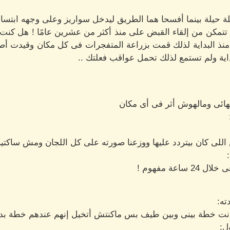
حيلة بينما أفسحا هما الطريق ليدخل سواريز وعلى وجهه ابتسامة
لم تتمكن من إلقاء القبض على منذ أكثر من عشرين عامًا ! هل 
 منذ البداية لذلك قمت بزراعة المتفجرات فى كل مكان وقيدت أص
داية ولم تستمع لذلك تحمل عواقب فعلتك ..
نهائى ومالهوش أثر فى أى مكان
كن اللى كان بيتردد عليها ووزعنا صورته على كل اللجان ومش ساكتي
عة مفهوم !
ته:
نت خطة بينى وبين طيف بس ماكنتش أتخيل إنهم عندهم خطة بدي
ل: