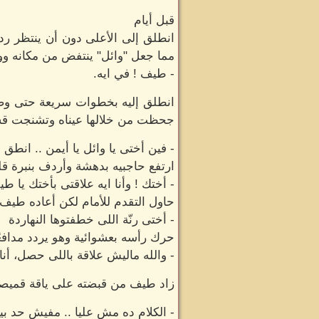
قبل أيام
انطلق إلى الأعلى دون أن ينتظر رد
مما جعل "وائل" ينتفض من مكانه ووج
- طيف ! في ايه.
انطلق إليه بخطوات سريعة حتى وصل
جحظت من خلالها عيناه وتشنجت ق
- فين أختى يا وائل يا أيمن .. انطق 
ارتفع حاجبيه بدهشة وأردف بنبرة قل
- أختك ! وأنا ايه علاقتى بأختك يا ط
حاول التقدم للأمام لكن أعاده طيف
- أختى رنّة اللى خطفتوها النهاردة
حرك رأسه بعشوائية وهو يردد مدافع
- والله ماليش علاقة باللى حصل، أنا
زاد طيف من قبضته على ياقة قميصه و
- الكلام ده مش عليا .. مفيش حد ب