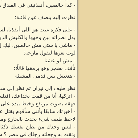
- كدا خالصين، أنقذتينى فى الفندق وأ
نظرت إليه بنصف عين قائلة:
- على فكرة غيث هو اللى أنقذنا، 
بدل نظراته بين وجهها والكلبش الذ
- ماشى يا ستى مش خالصين، ليكِ إن
لوت ثغرها لتقول مازحة:
- مش لو عشنا
تأفف بضجر وهو يرمقها قائلًا:
- هنعيش بس قدمى المشيئة
نظر طيف إلى نيران ثم نظر إلى سوا
- اتركها، أنا من قمت بخداعك، اقتلنى
قهقه بصوت مرتفع وخبط بيده على ي
- أخبرتك سابقًا بأننى سأقوم بقتل عا
لاحظ طيف شىء يحدث بالخارج وما إن
- ليس وحدك من تظن نفسك ذكيًا وي
وثقت به وجعلته رجلك فى مصر ؟ س