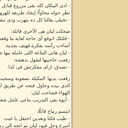
- ادى المكان كله بقى مزروع قنابل 
نظر حوله محاولًا إيجاد طريقة للهرو
- تخيلى بقالنا كل ده بنهرب ودى تبقى 
ضحكت ليان هى الأخرى قائلة:
- قلتلك اتوقع أى حاجة لغاية ما وقع
أضاءت رأسه بفكرة فهتف بجدية:
- ليان هاتى البتاعة اللى عاملة بيها
رفعت حاجبيها لتقول بدهشة:
- تصدق، ازاى مفكرتش فى كدا.
رفعت يديها المكبلة بصعوبة وسحبت
الذى بيده وحاول فتحه عن طريق لف
الهواء فصاحت ليان:
- أيوة بقى التدريب بتاعى عامل شغ
ابتسم رماح قائلًا:
- طيب فكنا وبعدين احتفل يا غيث
أسرع وحل قيود ليان ثم اتجه إلى رما