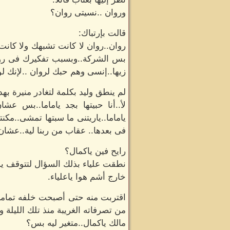
وروان ..نسيتى روان؟
قالت بإرتباك:
روان..روان لا كانت تشبهك ولا كان
بس الشركة..وبسبب تفكيرك فى روان ب
زيها..إنسى وهم حبك لروان ..لإنك ل
لم ينطق وليد بكلمة لتغادر منيرة بهد
لأ..أنا حبيتها بجد ياماما..بس 
ياماما..ياريتنى ما سبتها تمشى..م
فى بعدها.. عقاب من ربنا لية..عشان
رايح فين ياكمال؟
نطقت علياء بذلك السؤال لتتوقف يد
خارج أشم هوا ياعلياء.
اقتربت منه حتى أصبحت خلفه تماما لت
من تصرفاته الغريبة منذ تلك الليلة و
مالك ياكمال..متغير ليه بس؟