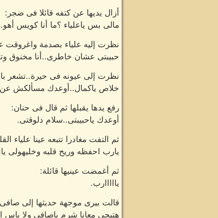
أزال يديها عن كتفه قائلا فى ضجر:
مالى بس ياعلياء ؟ما أنا كويس أهو
نظرت إليه علياء بصدمة واغروقت عينا
حبيبتى عشان خاطرى..أنا مخنوق وتع
نظرت إلى عيونه فى حيرة..تشعر بالق
خلاص ياكمال..أوعدك مسألكش عن ح
رفع يدها يقبلها ثم قال فى حنان:
أوعدك ياحبيبتى..سلام دلوقتى.
ثم التفت مغادرا تتبعه عينا علياء ا
يارب احفظه وريح قلبه وخليهولى ي
ثم أغمضت عينيها قائلة:
يااااارب.
قالت بيرى موجهة حديثها إلى صافى:
هتيجى معانا شرم ياصافى ولا باس السنة دى زي ا