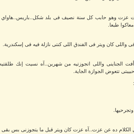
وزت عزت وهو حابب كل سنة نصيف فى بلد شكل..باريس..هاواي 
عاكوا طبعا.
واللى كان ويتر فى الفندق اللى كنتى نازلة فيه فى إسكندرية.
.رأفت الجناينى واللى اتجوزتيه من شهرين..آه نسيت إنك طلقتي
بتى تتعوض الجوازة الجاية.
وتجرحيها.
الكلام ده عن عزت..آه عزت كان ويتر قبل ما يتجوزنى بس بقى حا