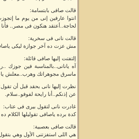
قالت صافى بابتسامة:
انتوا عارفين إنى من يوم ما إتج
لحاجة..أعتقد هنكون فى مصر.. فأنا م
قالت نانى فى سخرية:
مش عزت ده آخر جوازة ليكى ياصافى 
إلتفتت إليها صافى قائلة:
آه يانانى..بالمناسبة فين جوزك .
ماسرق مجوهراتك وهرب..معلش ياحبي
نظرت إليها نانى بحقد قبل أن تقول:
عن إذنكم..أنا رايحة لفوفو..سلام.
غادرت نانى لتقول بيرى فى عتاب:
كدة برده ياصافى تقوليلها الكلام ده 
قالت صافى بعصبية:
هي اللى استفزتنى الأول وهي بتقول 