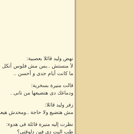
نهض وليد قائلا بعصبية:
لأ منستش ..بس مش فلوس آنكل حام
ما كانت أيام جدى و أحسن ..
قالت منيرة بسخرية:
ودماغك دى هتضيعها من تانى .
زفر وليد قائلا:
مش هتضيع ولا حاجة ..ومحدش هيعر
نظرت إليه منيرة قائلة فى هدوء:
طب البت دى فين دلوقتى؟