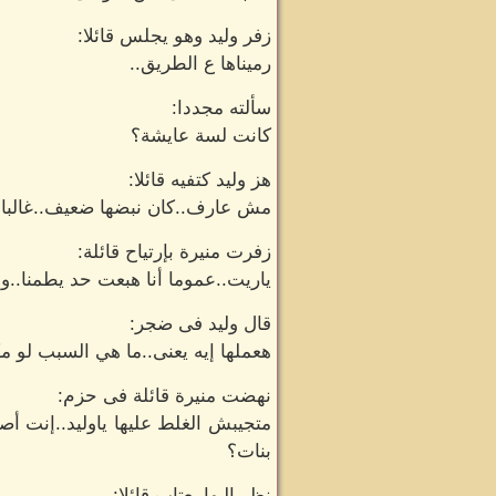
زفر وليد وهو يجلس قائلا:
رميناها ع الطريق..
سألته مجددا:
كانت لسة عايشة؟
هز وليد كتفيه قائلا:
مش عارف..كان نبضها ضعيف..غالبا 
زفرت منيرة بإرتياح قائلة:
ياريت..عموما أنا هبعت حد يطمنا..و
قال وليد فى ضجر:
هعملها إيه يعنى..ما هي السبب لو
نهضت منيرة قائلة فى حزم:
متجيبش الغلط عليها ياوليد..إنت أص
بنات؟
نظر إليها بعتاب قائلا: