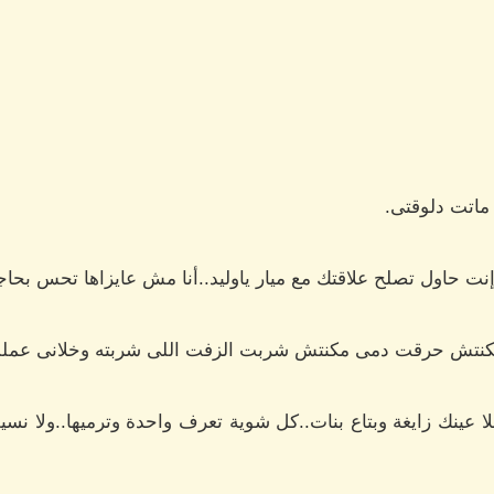
ماتت دلوقتى.
إنت حاول تصلح علاقتك مع ميار ياوليد..أنا مش عايزاها تحس بحا
 مكنتش حرقت دمى مكنتش شربت الزفت اللى شربته وخلانى عملت
لا عينك زايغة وبتاع بنات..كل شوية تعرف واحدة وترميها..ولا ن