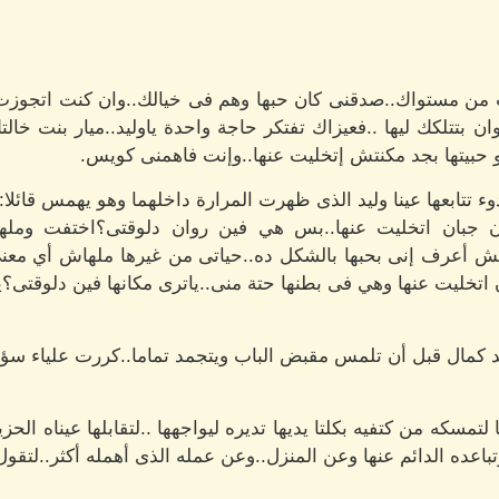
ت من مستواك..صدقنى كان حبها وهم فى خيالك..وان كنت اتجوزت
تتلكك ليها ..فعيزاك تفتكر حاجة واحدة ياوليد..ميار بنت خالت
و حبيتها بجد مكنتش إتخليت عنها..وإنت فاهمنى كويس.
وء تتابعها عينا وليد الذى ظهرت المرارة داخلهما وهو يهمس قائلا:
عشان جبان اتخليت عنها..بس هي فين روان دلوقتى؟اختفت ومله
كنتش أعرف إنى بحبها بالشكل ده..حياتى من غيرها ملهاش أي م
 اتخليت عنها وهي فى بطنها حتة منى..ياترى مكانها فين دلوقتى؟
 كمال قبل أن تلمس مقبض الباب ويتجمد تماما..كررت علياء سؤال
مسكه من كتفيه بكلتا يديها تديره ليواجهها ..لتقابلها عيناه الحز
تباعده الدائم عنها وعن المنزل..وعن عمله الذى أهمله أكثر..لتقول