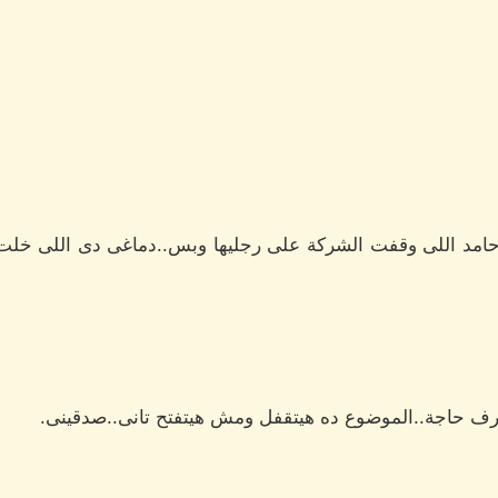
د اللى وقفت الشركة على رجليها وبس..دماغى دى اللى خلت ا
ف حاجة..الموضوع ده هيتقفل ومش هيتفتح تانى..صدقينى.