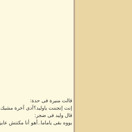
قالت منيرة فى حدة:
إنت إتجننت ياوليد؟آدى آخرة مشي
قال وليد فى ضجر:
يووه بقى ياماما..أهو أنا مكنتش ع