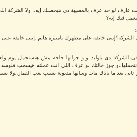
نت عارف لو حد عرف بالمصيبة دى هيحصلك إيه.. ولا الشركة اللى 
هيعمل فيك إيه؟
:
ى الشركة؟إنتى خايفة على مظهرك يامنيرة هانم..إنتى خايفة عل
ا فى الشركة دى ياوليد..ولو جرالها حاجة مش هنستحمل يوم واحد 
 نتحملها..و جوز خالتك لو عرف اللى انت عملته هيسحب فلوسه 
 تانى بعد ما باباك مات وسابها مديونة بسبب لعب القمار..ولا نس