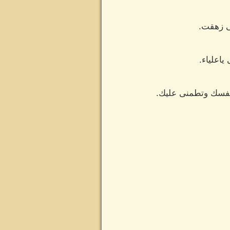
ى زهقت.
اعلياء.
نفسك وتطمنى عليك.