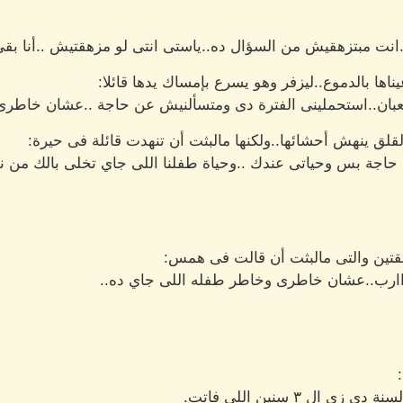
..انت مبتزهقيش من السؤال ده..ياستى انتى لو مزهقتيش ..أنا بق
ها بالدموع..ليزفر وهو يسرع بإمساك يدها قائلا:
بان..استحملينى الفترة دى ومتسألنيش عن حاجة ..عشان خاطرى ي
لق ينهش أحشائها..ولكنها مالبثت أن تنهدت قائلة فى حيرة:
اجة بس وحياتى عندك ..وحياة طفلنا اللى جاي تخلى بالك من 
لقلقتين والتى مالبثت أن قالت فى همس:
ااارب..عشان خاطرى وخاطر طفله اللى جاي ده..
ل ٣ سنين اللى فاتت.