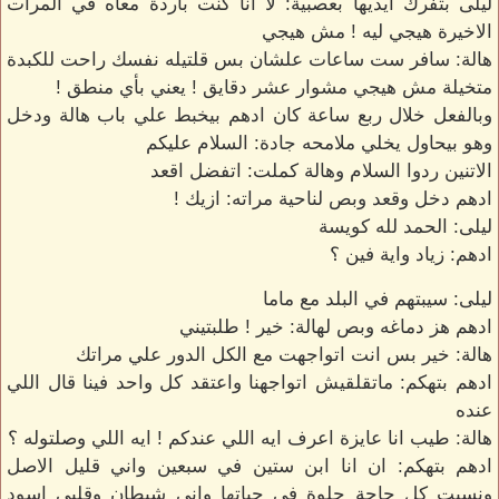
ليلى بتفرك ايديها بعصبية: لا انا كنت باردة معاه في المرات
الاخيرة هيجي ليه ! مش هيجي
هالة: سافر ست ساعات علشان بس قلتيله نفسك راحت للكبدة
متخيلة مش هيجي مشوار عشر دقايق ! يعني بأي منطق !
وبالفعل خلال ربع ساعة كان ادهم بيخبط علي باب هالة ودخل
وهو بيحاول يخلي ملامحه جادة: السلام عليكم
الاتنين ردوا السلام وهالة كملت: اتفضل اقعد
ادهم دخل وقعد وبص لناحية مراته: ازيك !
ليلى: الحمد لله كويسة
ادهم: زياد واية فين ؟
ليلى: سيبتهم في البلد مع ماما
ادهم هز دماغه وبص لهالة: خير ! طلبتيني
هالة: خير بس انت اتواجهت مع الكل الدور علي مراتك
ادهم بتهكم: ماتقلقيش اتواجهنا واعتقد كل واحد فينا قال اللي
عنده
هالة: طيب انا عايزة اعرف ايه اللي عندكم ! ايه اللي وصلتوله ؟
ادهم بتهكم: ان انا ابن ستين في سبعين واني قليل الاصل
ونسيت كل حاجة حلوة في حياتها واني شيطان وقلبي اسود