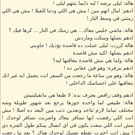
هالة: ليلى برضه ! ليه دايما بتتهم ليلى !
ادهم: امال اتهم مين ! مش هي اللي ودتنا للفيلا ! مش هي اللي
رمتني في وسط النار !
هالة: ماشي خليني معاك .. هي رمتك في النار ... كرها فيك ؟
ادهم بصلها وسكت وماردش
هالة كررت: ليلى عملت ده قاصدة تؤذيك ! جاوبني
ادهم بصلها: اكيد مش قاصدة
هالة: ولما هي مش قاصدة بتعاقبها ليه؟
ادهم بنرفزة: وهو فين عقابي ده !
هالة: وهو من ساعة ما رجعت من السفر انت بتعمل ايه غير انك
بتعاقبها علي احساسك الداخلي !
ادهم وقف رافض يعترف بده: لا طبعا هي ماتقبلتنيش
هالة: طبيعي لما واحدة جوزها يرجع بعد شهور طويلة وشه
مختلف تماما لازم تتاخد وبعدين ذنب مين البعد ده اصلا ! مش
انت اللي رفضت انها تسافر معاك واصريت تسافر لوحدك !
مش انت اللي منعت يكون في اي اتصال بينكم طول الفترة دي
! مش انت اخترت تقطع نفسك لوحدك هناك ؟ بعد ما رجعت