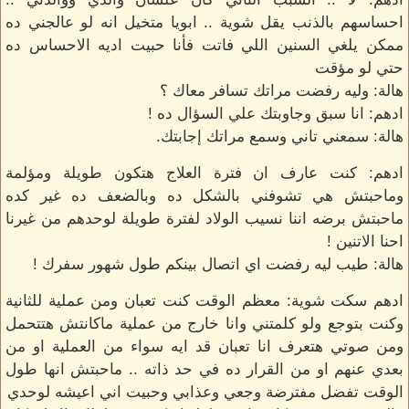
احساسهم بالذنب يقل شوية .. ابويا متخيل انه لو عالجني ده
ممكن يلغي السنين اللي فاتت فأنا حبيت اديه الاحساس ده
حتي لو مؤقت
هالة: وليه رفضت مراتك تسافر معاك ؟
ادهم: انا سبق وجاوبتك علي السؤال ده !
هالة: سمعني تاني وسمع مراتك إجابتك.
ادهم: كنت عارف ان فترة العلاج هتكون طويلة ومؤلمة
وماحبتش هي تشوفني بالشكل ده وبالضعف ده غير كده
ماحبتش برضه اننا نسيب الولاد لفترة طويلة لوحدهم من غيرنا
احنا الاتنين !
هالة: طيب ليه رفضت اي اتصال بينكم طول شهور سفرك !
ادهم سكت شوية: معظم الوقت كنت تعبان ومن عملية للثانية
وكنت بتوجع ولو كلمتني وانا خارج من عملية ماكانتش هتتحمل
ومن صوتي هتعرف انا تعبان قد ايه سواء من العملية او من
بعدي عنهم او من القرار ده في حد ذاته .. ماحبتش انها طول
الوقت تفضل مفترضة وجعي وعذابي وحبيت اني اعيشه لوحدي