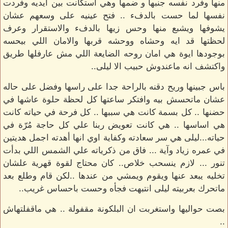
منها وفرد نفسه جنبها و ضمها وهي استكانت بين ايديه وفردت
نفسها لما حست بالدفء .. فتح عينيه على وسعهم عشان
يشوفها ويشبع منها وحس زيها بالدفء والاستقرار وعرف
لحظتها قد ايه وحشاه ووحشه قربها والامان اللي بيحسه
بوجودها ايوة هي امان روحه الضايعة اللي مش عارفلها طريق
واكتشف انه ماعندوش حبيب الا ليلى..
باس جبينها وريح دقنه بالراحة جدا على راسها وفضل على حاله
عشان ماتحسش بيه وافتكر ساعتها كل لحظة حلوة عاشها في
حضنها .. كل بسمة كانت هي سببها .. كل فرحة في حياته كانت
هي اساسها .. هي كانت تعويض ربنا علي كل حاجة مُرّة في
حياته...ليلى هي سر سعادته وكفاية اوي انها أهدته اجمل هديتين
في عمره زياد وآية ... فاق من ذكرياته علي الشمس اللي بدأت
تنور ... لازم ينسحب خلاص.. كان محتاج لقوة قهرية علشان
تخليه يبعد عنها ويقوم ويمشي من عندها ..لكن قام وطلع بعد
ماتحرك بعربيته ليلى انتبهت فجأه وحست باحساس غريب..
بصت حواليها واستغربت ان البلكونة مقفولة .. هي ماقفلتهاش
..