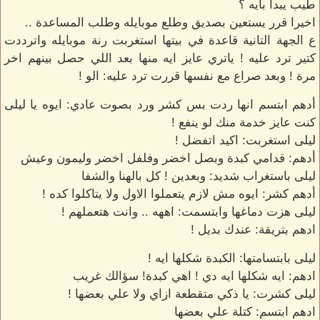
طيب يبدأ بايه ؟
اخيرا قرر يستعين بصديق وطلع موبايله وطلب المساعدة ..
ع الجهة التانية قاعدة في بيتها استغربت رنة موبايله واترددت
كتير ترد عليه ! ياتري عايز ايه منها بعد اللي حصل بينهم اخر
مرة ! وبعد صراع مع نفسها قررت ترد عليه: الو !
أدهم ابتسم انها ردت بس كشر ورد بصوت عادي: ايوه يا ليلى
كنت عايز خدمة منك لو ينفع !
ليلى استغربت: اكيد اتفضل !
أدهم: قدامي كبدة وبصل اخضر وفلفل اخضر وليمون وعيش
ليلى باستغراب شديد: وبعدين ! كل بالهنا والشفا
أدهم كشر: ايوه مش لازم يتعملوا الاول ولا يتاكلوا كده !
ليلى هزت دماغها وابتسمت: اههه .. وانت هتعملهم !
ادهم بتريقة: عندك بديل !
ليلى بابتسامتها: الكبدة شكلها ايه !
ادهم: ايه شكلها ايه دي ! اهي كبدة! سؤالك غريب
ليلى كشرت: يا ذكي متقطعة ازاي ولا علي بعضها !
ادهم ابتسم: كتلة علي بعضها