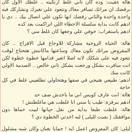
هالة عقبت: وده كان تاني غلط ارتكبته .. غلطك الاول كان
برفضك ان مراتك تسافر معاك وتتعود علي تغيرك وتشاركك فيه
واحدة واحدة والثاني رفضك انها تكون علي اتصال بيك .. دي يا
ادهم كانت بداية سلسلة الاخطاء اللي اتراكمت بعد كده
ادهم باستغراب: خوفي علي وجعها كان غلط مني ؟
هالة: الحياة الزوجية مشاركة للاوجاع قبل الافراح .. كان
المفروض مراتك تكون معاك وساعتها ماكانتش هتحتاج لوقت
تتعود فيه على شكلك لانه اصلا اتغير قدامها خطوة خطوة لكن
انت سافرت بشكل ورجعت بشكل تاني خالص .. الصدمة الاولي
كانت منك
ادهم: طبيعي هتيجي في صفها وهتحاولي تطلعيني غلط في كل
حاجة
هالة: انت عارف كويس اني ما باخدش صف حد
ادهم بنرفزة: طيب يا ستي انا غلطت هي ماغلطتش !
هالة: غلطت طبعا بداية من نقل حياتها لبيت حماها دون
موافقتك ( بصت لليلى ) ليه اخدتي الخطوة دي ؟
ليلى: كان المفروض اعمل ايه ! حمايا تعبان وكان شبه مشلول