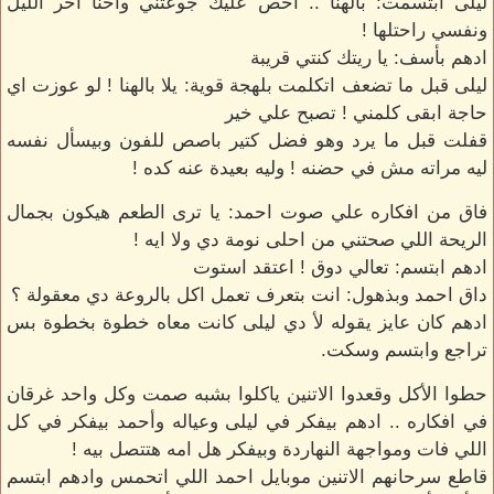
ليلى ابتسمت: بالهنا .. اخص عليك جوعتني واحنا اخر الليل
ونفسي راحتلها !
ادهم بأسف: يا ريتك كنتي قريبة
ليلى قبل ما تضعف اتكلمت بلهجة قوية: يلا بالهنا ! لو عوزت اي
حاجة ابقى كلمني ! تصبح علي خير
قفلت قبل ما يرد وهو فضل كتير باصص للفون وبيسأل نفسه
ليه مراته مش في حضنه ! وليه بعيدة عنه كده !
فاق من افكاره علي صوت احمد: يا ترى الطعم هيكون بجمال
الريحة اللي صحتني من احلى نومة دي ولا ايه !
ادهم ابتسم: تعالي دوق ! اعتقد استوت
داق احمد وبذهول: انت بتعرف تعمل اكل بالروعة دي معقولة ؟
ادهم كان عايز يقوله لأ دي ليلى كانت معاه خطوة بخطوة بس
تراجع وابتسم وسكت.
حطوا الأكل وقعدوا الاتنين ياكلوا بشبه صمت وكل واحد غرقان
في افكاره .. ادهم بيفكر في ليلى وعياله وأحمد بيفكر في كل
اللي فات ومواجهة النهاردة وبيفكر هل امه هتتصل بيه !
قاطع سرحانهم الاتنين موبايل احمد اللي اتحمس وادهم ابتسم