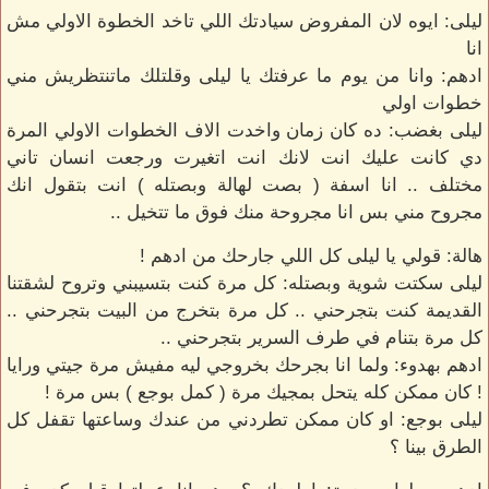
ليلى: ايوه لان المفروض سيادتك اللي تاخد الخطوة الاولي مش
انا
ادهم: وانا من يوم ما عرفتك يا ليلى وقلتلك ماتنتظريش مني
خطوات اولي
ليلى بغضب: ده كان زمان واخدت الاف الخطوات الاولي المرة
دي كانت عليك انت لانك انت اتغيرت ورجعت انسان تاني
مختلف .. انا اسفة ( بصت لهالة وبصتله ) انت بتقول انك
مجروح مني بس انا مجروحة منك فوق ما تتخيل ..
هالة: قولي يا ليلى كل اللي جارحك من ادهم !
ليلى سكتت شوية وبصتله: كل مرة كنت بتسيبني وتروح لشقتنا
القديمة كنت بتجرحني .. كل مرة بتخرج من البيت بتجرحني ..
كل مرة بتنام في طرف السرير بتجرحني ..
ادهم بهدوء: ولما انا بجرحك بخروجي ليه مفيش مرة جيتي ورايا
! كان ممكن كله يتحل بمجيك مرة ( كمل بوجع ) بس مرة !
ليلى بوجع: او كان ممكن تطردني من عندك وساعتها تقفل كل
الطرق بينا ؟