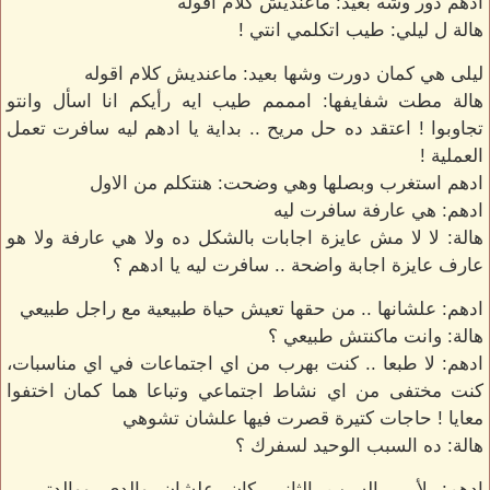
ادهم دور وشه بعيد: ماعنديش كلام اقوله
هالة ل ليلي: طيب اتكلمي انتي !
ليلى هي كمان دورت وشها بعيد: ماعنديش كلام اقوله
هالة مطت شفايفها: امممم طيب ايه رأيكم انا اسأل وانتو
تجاوبوا ! اعتقد ده حل مريح .. بداية يا ادهم ليه سافرت تعمل
العملية !
ادهم استغرب وبصلها وهي وضحت: هنتكلم من الاول
ادهم: هي عارفة سافرت ليه
هالة: لا لا مش عايزة اجابات بالشكل ده ولا هي عارفة ولا هو
عارف عايزة اجابة واضحة .. سافرت ليه يا ادهم ؟
ادهم: علشانها .. من حقها تعيش حياة طبيعية مع راجل طبيعي
هالة: وانت ماكنتش طبيعي ؟
ادهم: لا طبعا .. كنت بهرب من اي اجتماعات في اي مناسبات،
كنت مختفى من اي نشاط اجتماعي وتباعا هما كمان اختفوا
معايا ! حاجات كتيرة قصرت فيها علشان تشوهي
هالة: ده السبب الوحيد لسفرك ؟
ادهم: لأ .. السبب الثاني كان علشان والدي ووالدتي ..