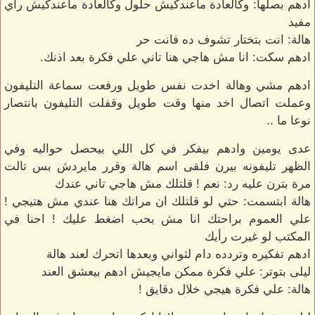
ادهم بصلها: وكالعادة ماعندكيش حلول وكالعادة ماعندكيش رأي
مفيد
هالة: انت بتختار تشوف ده فانت حر
ادهم سكت: انا مش هاجي هنا تاني علي فكرة بعد اذنك.
ادهم مشي وهالة اخدت نفس طويل ورفعت سماعة التليفون
وعملت اتصال اخد منها وقت طويل وقفلت التليفون بانتصار
نوعا ما ..
عدى يومين وادهم بيفكر في كل اللي بيحصل حواليه وفي
الظهر تليفونه بيرن فلقى اسم هالة وقرر مايردش بس تالت
مرة بترن عليه رد: نعم ! قلتلك مش هاجي تاني عندك
هالة ابتسمت: حتي لو قلتلك ان مراتك هنا عندي مش هتيجي !
علي العموم براحتك انا مش بحب اضغط عليك ! احنا في
المكتب لو غيرت رأيك
ادهم تفكيره وتردده دام لثواني وبعدها اتحرك لعند هالة
ليلى بتوتر: علي فكرة ممكن مايجيش ادهم بيعشق العند
هالة: علي فكرة هيجي خلال دقايق !