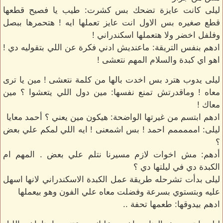
ليلى كانت عايزة تضحك بس كشرت: طيب يا فصيح قطعها
قطع صغيره بس الاول انت عايز تعملها ايه ! هتحمرها ببصل
وفلفل اخضر ولا هتعملها اسكندراني !
ادهم بنفس التريقة: ماعنديش ادني فكرة عن اللي بتقوليه دي !
اهو اي كبدة والسلام المهم نتعشى !
ليلى يدوب هترد بس اخدت بالها من كلمة نتعشى ! مين يا ترى
معاه ! وماقدرتش تمنع نفسها: مين دول اللي يتعشوا ؟ مين
معاك !
ادهم ابتسم من غيرتها الواضحة: هيكون مين يعني ؟ أحمد معايا
ليلى: امممممم احمد ! بس اشمعنى ! ايه اللي لمكم علي بعض
؟
أدهم: مش اخوات لازم مسيرنا نتلم علي بعض . المهم ام
الكبدة دي في ليلتها دي ؟
ليلى بدأت تشرحله طريقة عمل الكبدة الاسكندراني لانها اسهل
عليه وبتستوي بسرعة وفضلت معاه علي الفون وهو بيعملها
ادهم بيدوقها: طعمها تحفة ..