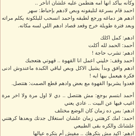
وكأنه بيأكد انها امه هتطمن عليه علشان اتأخر ..
احمد قام بسرعة لتليفونه وبص لادهم بإحباط: سهر
ادهم هز دماغه ورجع لطبقه واحمد انسحب للبلكونة يكلم مراته
وبعد فترة طويلة خرج وقعد قصاد ادهم اللي لسه مكانه.
ادهم: كمل اكلك
أحمد: الحمد لله أكلت
ادهم: تشرب حاجة !
أحمد وقف: خليني اعمل انا القهوة .. قهوتي هتعجبك
ادهم وافق وبدأ يشيل الاكل وبص لباقي الكبدة ماعندوش ادنى
فكرة هيعمل بيها ايه !
قعدوا يشربوا القهوة مع بعض وادهم قطع الصمت: هتتصل.
أحمد ابتسم بوجع: مش هتتصل .. دي لا اول مرة ولا اخر مرة
اغيب فيها عن البيت .. عادي يعني
ادهم: بس ده زمان كان الوضع مختلف
احمد: امك كرهتني زمان علشان استغلال جدتك وبعدها كرهتني
علشانك والكره بقى الطبيعي
ادهم: اكيد مش بتكرهك .. مفيش أم بتكره عيالها