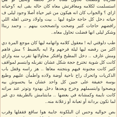
استسلمت لكلامه ومعافرتش معاه كان حاله بقى ايه ؟وحياته
ازاي ؟ والجواب كان انه هيكون من غير حياة أصلا وجود ليلى ف
حياته دخل كل حاجة حلوة ليها .. بيت واولاد وحتى اهله اللي
رافضهم حاجات كتير وضحت واتصححت بينهم .. وحمد ربناا
وشكر ليلى انها فضلت تحاول معاه..
طب دلوقتي ايه ! معقول كلامه واتهامه ليها كان موجع المرة دي
اكتر من رفضه ليها ليلة فرحهم ولا ايه بالضبط ؟ مش فاهم
ومش عارف .. دخل المطبخ وافتكر محاولاتها تقرب منه وازاي
كانت كل شوية تخترع حجة شكل عشان تقربله وابتسم لمواقف
كتير كانت مجنونة فيهم وبتجننه معاها .. هز راسه وقفل باب
الذكريات واتحرك راح ناحية أوضة ولاده واطمأن عليهم وطبع
بوسة خفيفة على جبين كل واحد عشان ما يحسوش بيه
ويصحوا وابتسملهم وخرج وبعدها دخل بهدوء وتوتر عند مراته
كانت نايمة وكمشانة في بعضها .. مابتنامش بالطريقة دي غير
لما تكون بردانة أو تعبانة أو زعلانة منه..
بص حواليه وحس ان البلكونة جايبة هوا ساقع فقفلها وقرب