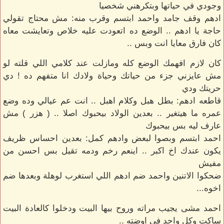
وجودي في حياتها وبتكرهني شخصيا
ادهم وقف جامد واحمد ابتسم وقرب منه: مش محتاج تقولي
حاجة يا ادهم .. الوضع ده اتعودت عليه خلاص وتعايشت معاه
كان فارق معايا انت وبس ..
كان لازم افهمك الوضع كله ومازلت عند كلامي اللي قلته لو
مش عايزني جزء من حياتك وحياة ولادك انا متفهم ده ! دي
حريتك ودي
قاطعه ادهم: بطل هبل وكلام اهبل .. انت عم عيالي وده وضع
عمره ما هيتغير .. بعدين الولاد بيحبوك اصلا .. ( هزر ) مش
عارف ليه بس بيحبوك
احمد ابتسم وبصوا لبعض وادهم كمل: بعدين احساس ظريف
يكون عندك اخ اكبر .. اينعم رخم ودمه تقيل بس احسن من
مفيش
ضحكوا الاتنين واحمد ضم ادهم اللي استغرب لوهلة وبعدها ضم
اخوه...
احمد مشى يجيب مراته وروح بيها البيت ودخلوا كالعادة البيت
ساكت وكل واحد في اوضته ..