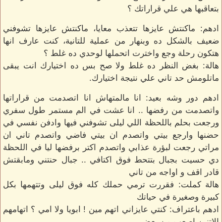
بتعاقبها هي علي قراراتك ؟
ادهم: ماكنتش عايزها تتعذب معايا، ماكنتش عايزها تشوفني
ضعيف بالشكل ده وبنهار من عملية للتانية، كنت عارف انها
هتكون رحلة وجع واخترت اتحملها لوحدي ده غلط ؟
هالة: بغض النظر ده غلط ولا صح بس ده اختيارك انت يبقى
ماتلومش حد تاني علي نتيجة اختيارك.
ادهم دور وشه بعيد: انا مالمتهاش انا اتصدمت من قراراتها
واتصدمت من رفضها .. انا عشت في الم مستمر طول سفري
ورجعت بحلم باللحظة اللي ليلى تشوفني فيها وادفن نفسي في
حضنها وارجع بيتي واتصدم ان بيتي فاضي واتصدم تاني ان
مراتي رجعت لبؤرة عذابي واتصدم اكتر برفضها ليا في اللحظة
دي حسيت بجبال بتتحط فوق اكتافي .. جبال حنتني ومابقتش
قادر اقف و اواجه من تاني
هالة كملت: فقررت ترمي حملك كله فوق ليلى وتتهمها بكل
كبيرة وصغيرة في حياتك
ادهم باعتراف: كنتي عايزاني اتهم مين ! ابويا ولا امي ؟ اتهامهم
الاتنين اصعب من بعض