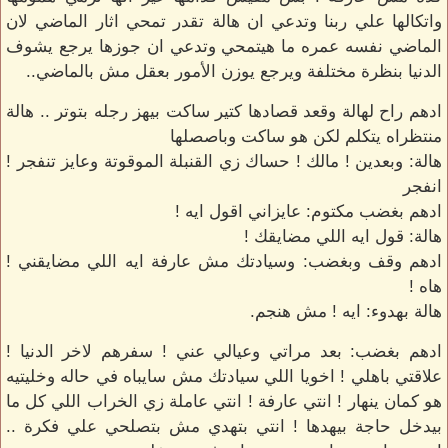
واتكالها علي ربنا وتدعي ان هالة تقدر تمحي اثار الماضي لان
الماضي نفسه عمره ما هيتمحي وتدعي ان جوزها يرجع يشوف
الدنيا بنظرة مختلفة ويرجع يوزن الأمور بعقل مش بالماضي..
ادهم راح لهالة وقعد قصادها كتير ساكت بيهز رجله بتوتر .. هالة
منتظراه يتكلم لكن هو ساكت وباصصلها
هالة: وبعدين ! مالك ! حساك زي القنبلة الموقوتة وعايز تنفجر !
انفجر
ادهم بغضب مكتوم: عايزاني اقول ايه !
هالة: قول ايه اللي مضايقك !
ادهم وقف وبغضب: وسيادتك مش عارفة ايه اللي مضايقني !
هاه !
هالة بهدوء: ايه ! مش هنجم.
ادهم بغضب: بعد مراتي وعيالي عني ! سفرهم لاخر الدنيا !
علاقتي باهلي ! اخويا اللي سيادتك مش سايباه في حاله وخليتيه
هو كمان ينهار ! انتي عارفة ! انتي عاملة زي الخراب اللي كل ما
بيدخل حاجة بيهدها ! انتي بتهدي مش بتصلحي علي فكرة ..