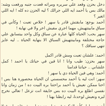
دخل بحزن وقعد علي سريره ومراته قعدت جنبه ورفعت وشه:
مالك بس يا أحمد ايه اللي جرالك ؟ ليه الحزن ده كله ! ايه اللي
اتغير ؟
أحمد بوجع: مابقتش قادر يا سهر ! خلاص تعبت ! وكأني في
سباق مابينتهيش، مهما اجري مفيش اخر ولا في نهاية !
سهر بحب: الحياة كلها عبارة عن سباق وكل واحد بيتسابق علي
حاجة مختلفة ومابينتهيش السباق الا بنهاية الحياة .. ليه عايز
تنهي سباقك ؟
احمد: علشان تعبت ومش قادر اكمل
سهر بحزن: طيب وانا ! انا فين في حياتك يا احمد ! كمل
علشاني .. حياتنا قدامنا
أحمد: وهي فين الحياة دي يا سهر !
سهر: انت ليه يا أحمد محسسني ان الحياة محصورة هنا بس !
احنا ممكن نعيش يا أحمد براحتنا بره البيت ده ! من زمان وانا
نفسي اطلع بره البيت ده بس خايفة انت تزعل ! تعالي نخرج
لبره ونعيش لوحدنا، ليه رابطنا بهنا !