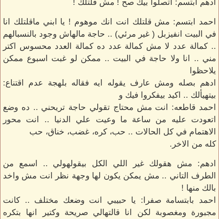
ادهم ابتسم: اتصلوا بيك صح ! مش قلتلك !
احمد ابتسم: مش قلتلك انت انك موهوم ! يا ابني ماقلتلك انا
في البيت انفيزبل ( غير مرئي) .. حاجة مالهاش وجود بالنسبالهم
.. كمالة عدد لا مش كمالة عدد ده كمالة العدد محسوس اكتر
مني .. انا ولا حاجة في البيت .. ممكن لو غبت اسبوع ممكن
يلاحظوا
ادهم بصله ومش عارف يقوله ايه فقاله بلهجة عدم اقتناع:
بيتهيألك .. اكيد بيفكروا فيك و
احمد قاطعه: انت مش محتاج تقولي حاجة تريحني .. ده وضع
اتعودت عليه من ساعة ما وعيت علي الدنيا .. انت محور
الاهتمام في كل الحالات .. حب، كره، غضب، خناق، حب
كله من الاخر.
ادهم: مش هقولك غير اللي الكل بيقولهولي .. اسمع من
الطرف التاني .. مش يمكن يكون لها وجهة نظر انت مش واخد
بالك منها !
احمد بابتسامة صفرا: يا حبيبي انت وضعك مختلف .. كانت
مجبورة ومغصوبة لكن انا قالتهالي صريحة وكتير انها بتكره