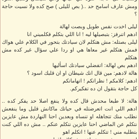
ومش عارف اسامح حد ..( بص لليلى ) صح كده ولا نسيت حاجة
؟
ليلى اخدت نفس طويل وبصت لهالة
ادهم اتنرفز: بتبصيلها ليه ! انا اللي بتكلم فكلميني انا
ليلى بصتله: مش هتكلم لان سيادتك بتحور في الكلام علي هواك
فمش هتكلم غير معاها هي او ردا علي سؤال غير كده مش
هتكلم
ادهم بص لهالة: اتفضلي سيادتك اسأليها
هالة لادهم: مين قال انك شيطان او ان قلبك اسود ؟
ادهم: كلامكم ! نظراتكم ! اتهاماتكم
كل حاجة بتقول ان ده تفكيركم.
هالة: لا طبعا محدش قال كده ولا ينفع اصلا حد يفكر كده ..
ادهم اللي انت اتعرضتله في حياتك ماكانش قليل وما ينفعش
نطلب منك تتجاهله او تنساه وبعدين احنا النهاردة مش عايزين
نتكلم عن الماضي احنا عايزين نتكلم عنكم .. مش ده اللي كنت
بتطلبه مني ! تتكلم عنها ! اتكلم اهو