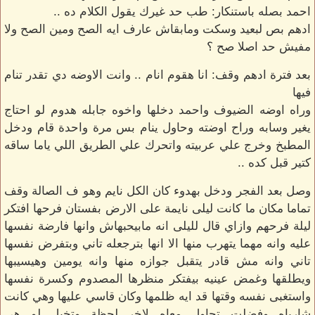
احمد بصله باستنكار: طب حد غيرك يقول الكلام ده ..
ادهم بص لبعيد وسكت ومابقاش عارف ايه الصح ومين الصح ولا
مفيش حد اصلا صح ؟
بعد فترة ادهم وقف: انا هقوم انام .. وانت الاوضه دي تقدر تنام
فيها
وراه اوضه الضيوف واحمد دخلها واخوه جابله هدوم لو احتاج
يغير وسابه وراح اوضته وحاول ينام بس مرة واحدة قام ودخل
المطبخ وخرج علي عربيته واتحرك علي الطريق اللي ياما ساقه
كتير قبل كده ..
وصل بعد الفجر ودخل بهدوء كان الكل نايم وهو ف الصالة وقف
تماما مكان ما كانت ليلى نايمة على الارض بفستان فرحها افتكر
ليلة فرحهم وازاي قال لليلى انه مابيحبهاش وانها فارضة نفسها
عليه وانه مهما يتهرب منها الا انها بترجعله تاني وبتفرض نفسها
تاني وانه مش قادر يتقبل جوازه منها وانه يومين وهيسيبها
ويطلقها وغمض عينيه بيفتكر منظرها المصدوم وكسرة نفسها
واستغبى نفسه وقتها قد ايه ظلمها وكان قاسي عليها وهي كانت
شارياه وفضلت تحاول معاه لاخر لحظة وتخيل لو هي