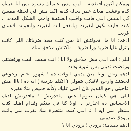
ويمكن اكون افتقدته .. ايوه مش عايزاك مشوه بس انا حبيتك
كده وعشت معاك عمر بحاله كده، اكيد مش في لحظة همسح
كل السنين اللي فاتت واقلب الصفحة واحب الشكل الجديد ..
كنت خايفة تكون اتغيرت وبالفعل انت اتغيرت واتحولت لانسان
غريب
ادهم: انا ما اتحولتش انا بس كنت بصد ضرباتك اللي كانت
بتنزل عليا ضربة ورا ضربة .. ماكنتش ملاحق منك.
ليلى: انت اللي مش ملاحق ولا انا ! انت سيبت البيت ورفضتني
ورفضت تديني بس شوية وقت
ادهم زعق: وانا مين يديني الوقت ده ! شهور بحلم برجوعي
لحضنك وارجع الاقيكي بتقولي ( اتكلم بتريقة ) ايه ده ! ياااا مش
عاجبني رجع القديم كان احلى عليك وكأنه قميص مثلا هغيره
ليلى هي كمان صوتها علي: ماقدرتش ! ماقدرتش اديك
الاحساس ده اعذرني .. اولا كنا في بيتكم وقدام اهلك كنت
منتظر مني ايه ! انا اللي كنت منتظرة منك تقرب مني وانت
برودك صدمني
ادهم بصدمة: برودي ! برودي انا ؟