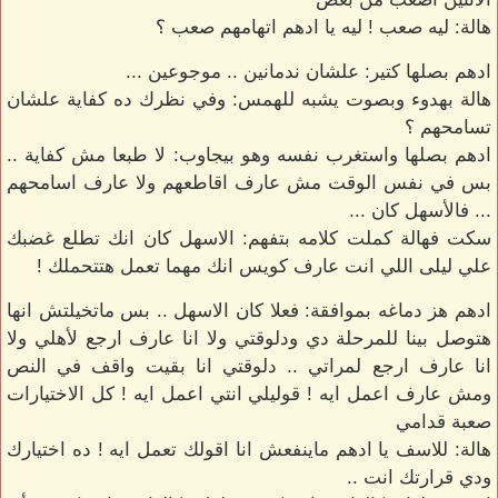
هالة: ليه صعب ! ليه يا ادهم اتهامهم صعب ؟
ادهم بصلها كتير: علشان ندمانين .. موجوعين ...
هالة بهدوء وبصوت يشبه للهمس: وفي نظرك ده كفاية علشان
تسامحهم ؟
ادهم بصلها واستغرب نفسه وهو بيجاوب: لا طبعا مش كفاية ..
بس في نفس الوقت مش عارف اقاطعهم ولا عارف اسامحهم
... فالأسهل كان ...
سكت فهالة كملت كلامه بتفهم: الاسهل كان انك تطلع غضبك
علي ليلى اللي انت عارف كويس انك مهما تعمل هتتحملك !
ادهم هز دماغه بموافقة: فعلا كان الاسهل .. بس ماتخيلتش انها
هتوصل بينا للمرحلة دي ودلوقتي ولا انا عارف ارجع لأهلي ولا
انا عارف ارجع لمراتي .. دلوقتي انا بقيت واقف في النص
ومش عارف اعمل ايه ! قوليلي انتي اعمل ايه ! كل الاختيارات
صعبة قدامي
هالة: للاسف يا ادهم ماينفعش انا اقولك تعمل ايه ! ده اختيارك
ودي قرارتك انت ..