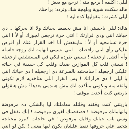
ليلى: اكلمه ! يرجع بيته ! نرجع مع بعض !
هالة سكتت شوية وبلهجة شك وتردد: براحتك
ليلى كشرت: بتقوليها كده ليه !
هالة: ليلي ياحبيبتي انا مش بخطط لحياتك ولا انا بحركها .. دي
حياتك انتي ودي قرارتك ! انتي حرة ترجعي لجوزك أو لأ ! انتي
حرة تسامحيه أو لأ ! ماينفعش أنا اخد القرار عنك أو افرض
عليكي رأي انتي رافضاه .. انتي نسيتي اتهامه انك زوجة فاشلة
وأم أفشل ارجعيله ! نسيتي طرده ليكي في المستشفي ارجعيله
! نسيتي قلب كل الموازين ضدك وقلب كل حقيقة في حياته
عليكي ارجعيله ! سامحتيه بالسرعة دي ارجعيله ! دي حياتك انتي
يا ليلى ! دي قراراتك ! بس القرار اللي هتاخديه لازم تكوني
واثقة منه وتكوني متأكده انك مش هتندمي بعدها؟ مش هتقولي
ياريتني كنت أخدت موقف !
ياريتني كنت وقفته وقلتله معاملتك ليا بالشكل ده مرفوضة
واتهاماتك مرفوضة ! فضفضتك لغيري مرفوضة ! إنك تقفل في
وشي باب حياتك وقلبك مرفوض ! في حاجات كتيرة محتاجة
يتحط علي حروفها نقط علشان يكون ليها معنى ! لكن لو انتي