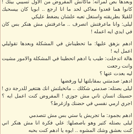
وبعدها بص لمراته: ماكانش المفروض من الاول تسيبي بيتك !
كانوا هما قعدوا معاكي لحد ما انا ارجع .. ابويا كان بيسحبك
للڤيلا بطريقته واستغل تعبه علشان يضغط عليكي
ليلى: وانا ماعرفتش اتصرف .. ماعرفتش مش هنكر بس كان
في ايدي ايه اعمله !
ادهم بزهق عليها: ما تحطيناش في المشكلة وبعدها تقوليلي
اعمل ايه !
هالة اتدخلت: طيب يا ادهم اتحطينا في المشكلة والامور مشيت
وانت رجعت
ليه بعدت عنها ؟
ادهم: صدمتني بمقابلتها ليا ورفضها
ليلى بصتله: صدمني شكلك .. ماتخيلتش انك هتتغير للدرجة دي !
حسيتك انسان تاني مش جوزي ! المفروض كنت اعمل ايه ؟
اجري ارمي نفسي في حضنك وازغرط؟
ادهم بجمود: ما تجريش يا ستي بس مش تتصدمي
ليلى بصتله كتير وهو باصصلها: علي فكرة انا مش هنكر اني
كنت بعشق وشك المشوه .. ايوه يا ادهم كنت بحبه