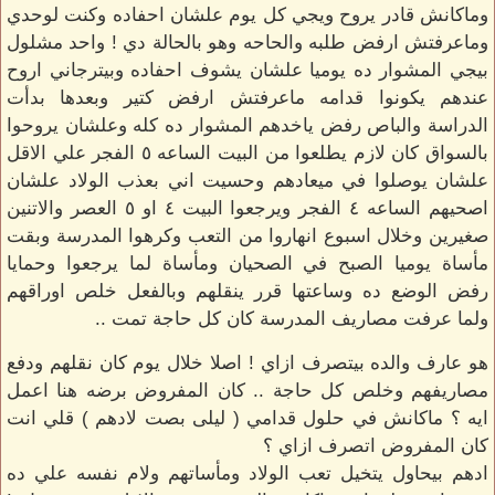
وماكانش قادر يروح ويجي كل يوم علشان احفاده وكنت لوحدي
وماعرفتش ارفض طلبه والحاحه وهو بالحالة دي ! واحد مشلول
بيجي المشوار ده يوميا علشان يشوف احفاده وبيترجاني اروح
عندهم يكونوا قدامه ماعرفتش ارفض كتير وبعدها بدأت
الدراسة والباص رفض ياخدهم المشوار ده كله وعلشان يروحوا
بالسواق كان لازم يطلعوا من البيت الساعه ٥ الفجر علي الاقل
علشان يوصلوا في ميعادهم وحسيت اني بعذب الولاد علشان
اصحيهم الساعه ٤ الفجر ويرجعوا البيت ٤ او ٥ العصر والاتنين
صغيرين وخلال اسبوع انهاروا من التعب وكرهوا المدرسة وبقت
مأساة يوميا الصبح في الصحيان ومأساة لما يرجعوا وحمايا
رفض الوضع ده وساعتها قرر ينقلهم وبالفعل خلص اوراقهم
ولما عرفت مصاريف المدرسة كان كل حاجة تمت ..
هو عارف والده بيتصرف ازاي ! اصلا خلال يوم كان نقلهم ودفع
مصاريفهم وخلص كل حاجة .. كان المفروض برضه هنا اعمل
ايه ؟ ماكانش في حلول قدامي ( ليلى بصت لادهم ) قلي انت
كان المفروض اتصرف ازاي ؟
ادهم بيحاول يتخيل تعب الولاد ومأساتهم ولام نفسه علي ده