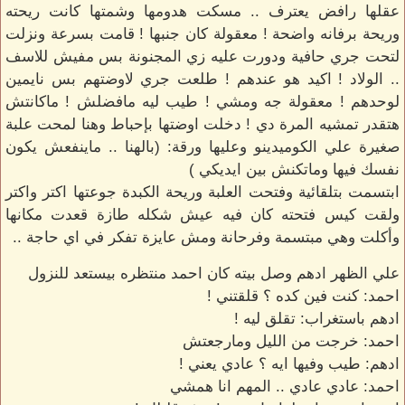
عقلها رافض يعترف .. مسكت هدومها وشمتها كانت ريحته
وريحة برفانه واضحة ! معقولة كان جنبها ! قامت بسرعة ونزلت
لتحت جري حافية ودورت عليه زي المجنونة بس مفيش للاسف
.. الولاد ! اكيد هو عندهم ! طلعت جري لاوضتهم بس نايمين
لوحدهم ! معقولة جه ومشي ! طيب ليه مافضلش ! ماكانتش
هتقدر تمشيه المرة دي ! دخلت اوضتها بإحباط وهنا لمحت علبة
صغيرة علي الكوميدينو وعليها ورقة: (بالهنا .. ماينفعش يكون
نفسك فيها وماتكنش بين ايديكي )
ابتسمت بتلقائية وفتحت العلبة وريحة الكبدة جوعتها اكتر واكتر
ولقت كيس فتحته كان فيه عيش شكله طازة قعدت مكانها
وأكلت وهي مبتسمة وفرحانة ومش عايزة تفكر في اي حاجة ..
علي الظهر ادهم وصل بيته كان احمد منتظره بيستعد للنزول
احمد: كنت فين كده ؟ قلقتني !
ادهم باستغراب: تقلق ليه !
احمد: خرجت من الليل ومارجعتش
ادهم: طيب وفيها ايه ؟ عادي يعني !
احمد: عادي عادي .. المهم انا همشي