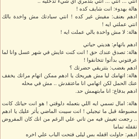
انتي ... انتي ... انتي بتدمري اي شيء تدخليه ..
هالة بهدوء: انت شايف كده !
ادهم بعنف: مفيش غير كده ! انتي سيادتك مش واخدة بالك
انتي عملتي ايه !
هالة: لا مش واخدة بالي عملت ايه !
ادهم باتهام: هديتي حياتي
هالة: تصدق عندك حق ! انت كنت عايش في شهر عسل وانا لما
عرفتوني بدأتوا تتخانقوا !
ادهم بغضب: بتتريقي حضرتك ؟
هالة: اتهامك ليا مش هيريحك يا ادهم ممكن اتهام مراتك يخفف
عنك الحمل لكن اتهامي انا ماعتقدش .. مش في محله
ادهم بدفاع: انا مابتهمش حد.
هالة: امال تسمي ايه اللي بتعمله دلوقتي ! هو انت حياتك كانت
مضبوطة قبل ما تيجيلي ! انت سيبت الماضي يأثر عليك يا ادهم
.. رجعت تعيش فيه من تاني علي الرغم من انك كان المفروض
تقفله تماما
ادهم: حاولت اقفله بس ليلى فتحت الباب علي اخره