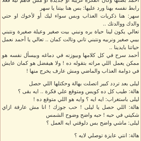
أحمد بصلها وكأن الفكرة غريبة او جديدة او مش فاهم ليه فعلا
رابط نفسه بهنا ورد عليها: بس هنا بيتنا يا سهر
سهر: هنا ذكريات العذاب وبس سواء ليك أو لأخوك او حتي
والدك ووالدتك ..
تعالي يكون لينا حياة بره ونبني بيت صغير وعيلة صغيرة ونتبني
بيبي صغير ونربيه ونتبني تاني وتالت كمان .. تعالي يا أحمد نعمل
حياتنا بايدينا ..
أحمد سرح في كل كلامها وبيوزنه في دماغه وبيسأل نفسه هو
ممكن يعمل اللي مراته بتقوله ده ! ولا هيفضل هو كمان عايش
في دوامة العذاب والماضي ومش عارف يخرج منها !
ليلى بعد تردد كبير اتصلت بهالة وحكتلها اللي حصل
هالة: طيب كل ده كويس ومتوقع علي فكرة .. ايه بقى ؟
ليلى باستغراب: ايه ايه ؟ وايه هو اللي متوقع ده !
هالة: اللي حصل يا ليلى ! حب جوزك ! انا مش عارفة ازاي
شكيتي في حبه ! حبه واضح وضوح الشمس
ليلى: ماشي واضح بس دلوقتي ايه العمل ؟
هالة: انتي عايزة توصلي لايه ؟