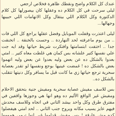
عندك كل الكلام واضح ونقطك ظاهرة فخلاص ارجعي
ليلى سرحت في كل الكلام ده وعقلها كان بيصورلها كل كلام
الدكتورة وكل الكلام اللي بيتقال وكل الاتهامات اللي حبيبها
وجهالها...
ليلى اعتذرت وقفلت الموبايل وفضل عقلها يراجع كل اللي فات
.. من يوم ماعرفته لحد النهاردة .. وحست بالخنقة .. اتخنقت
جدا .. اختفت ابتسامتها وافتكرت شريط حياتها وقد ايه جت
علي نفسها كتير علشانه بس كمان هي غلطت معاه كتير .. امتي
بعدوا بالشكل ده عن بعض وليه بعدوا عن بعض وليه اتهموا
بعض بالشكل ده ! غمضت عينيها بوجع ونفسها لو تقدر بعصاية
سحرية ترجع حياتها زي ما كانت قبل ما يسافر وكل دنيتها تتقلب
بالشكل ده..
بس للاسف مفيش عصاية سحرية ومفيش جنية بتحقق الاحلام
ومفيش غير الواقع الأليم ده وهو انها هي وجوزها واقفين في
مفترق طرق وكل واحد بيشد التاني في اتجاه وللاسف محدش
فيهم عايز يسيب مكانه ويروح جنب الثاني .. لحد امتي هيفضلوا
كده مش عارفة ! بس مفيش قدامها غير انها ترمي همومها