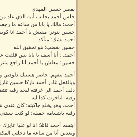
بقصر حسين المهدي
جلس أحمد بجانب أبيه الذي عاد من ا
أحمد: مالك يا بابا من ساعه ما ر
حسين بتوتر: مفيش يا أحمد انا كو
أحمد بشك: متأكد
حسين بغضب: هو تحقيق الله
أحمد. : أنا أسف يا بابا بس قلقت
حسين: معلش يا أحمد أنا راجع متنرف
أحمد بتفهم: حاضر هسيبك دلوقتي وه
وبالفعل غادر أحمد تاركا حسين غار
دلف أحمد الي غرفته ليجد رقيه تنت
رقيه: اتاخرت كدا ليه
أحمد. وهو يخلع جاكيته: كان عندي 
رقيه بابتسامه جميله: لو كنت سبت
ابتسم أحمد قائلا: انا لو عليا عاي
وبعدين أنا من ساعه ما دخلتي الم