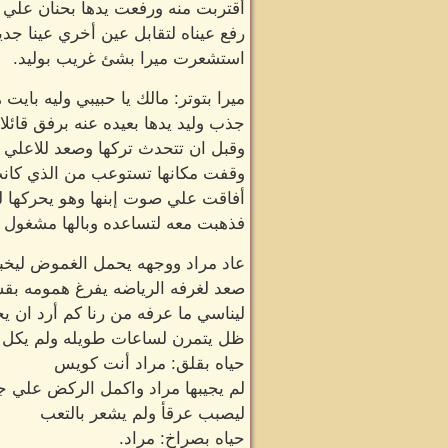
أقتربت منه ورفعت يدها بحنان علي ك
رفع عيناه لتقابل عين أخري عينا جد
استشعرت ميرا بشئ غريب بوليد.
ميرا بتوتر: مالك يا حبيبي وليه بايت ه
جذب وليد يدها بعيده عنه برفق قائلا
وقبل ان تتحدث تركها وصعد للاعلي
وقفت مكانها تستوعب من الذي كانت
أفاقت علي صوت إبنها وهو يحركها لي
فذهبت معه لتساعده وبالها مشغول 
عاد مراد ووجهه يحمل الغموض ليخبر 
صعد لغرفه الرياضه يفرغ همومه بق
ليناسي ما عرفه من رنا كم أرد ان ي
ظل يتمرن لساعات طويله ولم يكل ل
حياه بقلق: مراد أنت كويس
لم يجيبها مراد واكمل الركض علي ج
ليصبب عرقأ ولم يشعر بالتعب
حياه بصراخ: مراد.