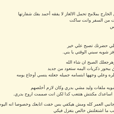
لخارج بملامح تحمل الالغاز لا يفقه أحمد بفك شفارتها
جعت من السفر وانت ساكت
يس
 علي حضرتك تصبح علي خير
ز شويه سبني الوقتي يا بني.
رجعلك الصبح ان شاء الله
ق ببحور ذكريات اليمه ستعود من جديد
ظره وعلي وجهها ابتسامه جميله جعلته ينسي أوجاع يومه
شويه ملفات وليد مشي بدري وكان لازم أخلصهم
ني اساعدك مكنتش هتتعب كدا لكن انت صممت اروح بدري.
زك جانبي العمر كله ومش هيكفي بس خفت اتابعك وخصوصا انه اليوم
كتب ما اشتغلتش خالص بتغزل فيكي