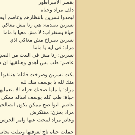
بقصر الامبراطور
دلف مراد وحياة
ليجدوا نسرين بانتظارهم وعاصم أيض
نسرين بصدمه: هي رنا مش معاكي يا
حياة بستغراب: لا مش معيا يا ماما
نسرين بصراخ مش معاكي اذي
مراد: في ايه يا ماما
نسرين: رنا مش في البيت من الصبح ا
عاصم: طب بس أهدي وهنلقيها ان شا
بكت نسرين وصرخت قائله: هتلقيها 
منك لله يا يوسف منك لله
مراد: يا ماما صحتك حرام الا بتعمل
حياة: طب كلم يوسف اساله ممكن ت
عاصم: ايوا صح ممكن يكون اتصالحو
مراد بحزن: مفتكرش
وغادر مراد ليبحث عنها وامر الحرس
حملت حياه تاج لغرفتها وظلت بجانبه