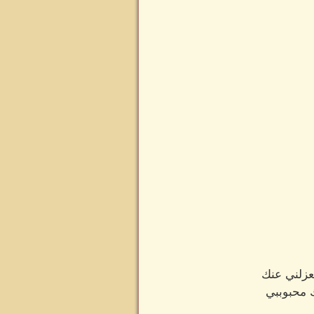
عزلني عنك
ك محبوببي