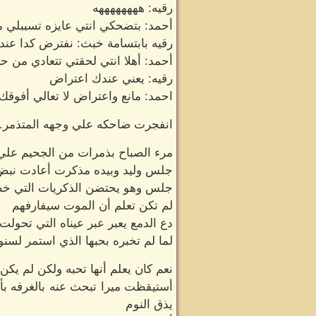
رقيه: ههههههههه
أحمد: بتضحكي انتي عايزه تسببلي
رقيه بابتسامة خبث: نفترض كدا عند
أحمد: أهلا انتي لحقتي تتعادي من حي
رقيه: يعني عندك اعتراض
احمد: مانع واعتراض لا تعالي أفوقك
انفجرت ضاحكه علي وجهه المتذمر.
مرء الصباح بذمرات من الجحيم عل
جلس وليد وبيده مذكرت أعادت نب
جلس وهو يحتضن الذكريات التي خطتها
لم تكن تعلم أن الموت سيفارفهم
دع الدمع يعبر عبر عيناه التي تحول
لما لم تخبره بحبها الذي استمر لسنو
نعم كان يعلم أنها تحبه ولكن لم يك
أستيقظت ميرا تبحث عنه بالغرفه بأك
يذق النوم