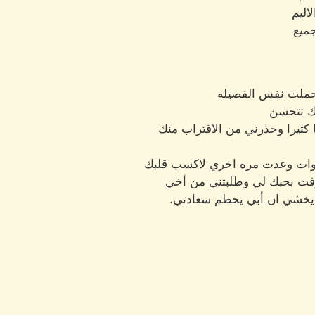
اليم
ميع
حملت نفس الفصيله
ك تتحسن
كثيرا وحذرني من الاقتراب منك
نوات وعدت مره اخري لاكسب قلبك
رفت بحبك لي وطلبتني من أخي
يخشي ان أبي يحطم سعادتي.