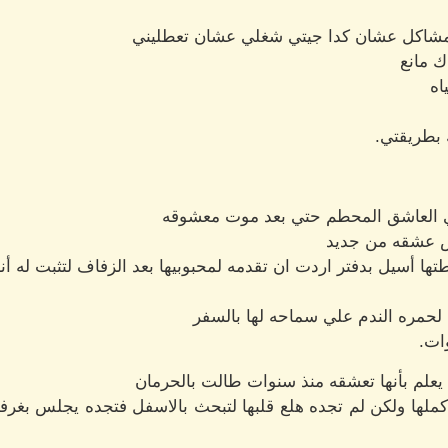
 مشاكل عشان كدا جيتي شغلي عشان تعطليني
ك مانع
اه
 بطريقتي.
ي العاشق المحطم حتي بعد موت معشوقه
ض عشقه من جديد
 أسيل بدفتر اردت ان تقدمه لمحبوبيها بعد الزفاف لتثبت له أنه
ت لحمره الندم علي سماحه لها بالسفر
ات.
ن يعلم بأنها تعشقه منذ سنوات طالت بالحرمان
ملها ولكن لم تجده هلع قلبها لتبحث بالاسفل فتجده يجلس بغرفه