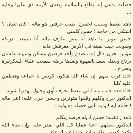
فضلت تدعي إنه يطلع بالسلامة ويعدي الأزمة دي عليها وعليه
...
ناهد بتعيط وبصت لحسن: طيب عرفني هو ماله ! كان تعبان ؟
اشتكى من حاجة ! حسن كلمني
حسن بتوتر: يا ناهد أنا مش عارف ماله أنا سمعت دربكة
وصويت جيت لقيته في الأرض معرفش ماله
مؤمن بحزن: قال إنه مصدع وأخد قرصين مسكن وسيبته علشان
يرتاح وبعتله سعد بالقهوة وبعدها برضه سمعت علياء السكرتيرة
بتصرخ ..
خالد قرب منهم: إن شاء الله هيكون كويس يا جماعة وهنطمن
عليه كلنا
خالد قعد جنب بنته اللي بتعيط بحرقة أوي وحاول يهديها شوية
الدكتور خرج وكلهم وقفوا متوترين وحسن جري عليه: ابني ماله
! حالته ايه ! وايه اللي حصله ده وليه !
ناهد زعقتله: حسن اديله فرصة يتكلم
الدكتور بصلهم: احنا عملنا كل اللي نقدر عليه وإن شاء الله
يكون كويس ماقدمناش حاليا غير الدعاء