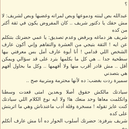
؟
عبدالله بص لبنته ودموعها وبص لمراته وغضبها وبص لشريف: لا
مش حقك يا دكتور شريف .. كان المفروض يكون في ثقة أكتر
من كده
شريف هز دماغه وبرفض وعدم تصديق: يا عمي حضرتك بتتكلم
عن ايه ! الثقة بتيجي من العشرة والتفاهم وإني أكون عارف
الشخص اللي قدامي ! أنا أيوة عارف أمل بس معرفتي بيها
سطحية جدا .. هي كل ما بكلمها بترد على قد سؤالي ويمكن
أقل .. مش قادر أقرب منها ولا أفهمها .. وكل ما بحاول أفهم
هي بتصدني
سميرة ردت بغضب: ده لأنها محترمة ومتربية صح ..
سيادتك مالكش حقوق أصلا وبعدين امتى قعدت وسطنا
واتكلمت معاها وحد منعك ها! ولا ايه نوع الكلام اللي سيادتك
كنت عايز تقوله ! مسخرة وقلة أدب ماعندناش وهي ما اتربتش
على كده
شريف بنرفزة: حضرتك أسلوب الحوار ده أنا مش عارف أتكلم
بيه