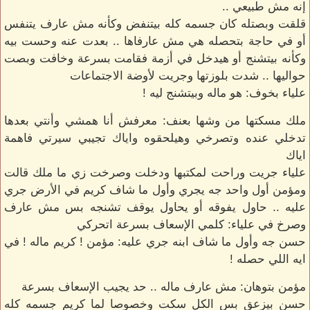
إنه مش طبيعي ..
قلقت وبصتله كان جسمه كله بيتنفض وكأنه مش عارف يتنفس
أو في حاجة بتحصله هي مش عارفاها .. بعدت عنه وحست بيه
وكأنه بيتشنج أو هيدخل في أزمة فقامت بسرعة وخافت وبصت
حواليها .. شدت بلوزتها وجريت لأوضة الاجتماعات
علياء بخوف: هو ماله وبيتشنج ليه !
ملك مسكتها من وشها بعنف: معرفش أنا همشي وأنتي بعدها
تدخلي عنده وتصرخي وهيلحقوه واياك تجيبي سيرتي فاهمة
اياك
علياء جريت وراحت لمكتبها ودخلت وصرخت زي ما ملك قالت
ومؤمن أول واحد جه يجري وأول ما شاف كريم في الأرض جري
عليه .. حاول يفوقه أو يحاول يوقف تشنجه بس مش عارف
وصرخ في علياء: كلمي الإسعاف بسرعة اتحركي
حسن جه وأول ما شاف ابنه جري عليه: مؤمن ! كريم ماله ! في
ايه اللي حصله !
مؤمن بتوهان: مش عارف ماله .. حد يجيب الإسعاف بسرعة
حسن بيزعق بس الكل سكت وخصوصا لما كريم جسمه كله