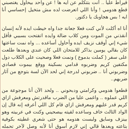
قيراط عليا .. أنت بتتكلم عن ايه ها ! عن واحد بيحاول يغتصبني
قطع هدومي ! وأنا اللي اتعرضت لده مش متخيل إحساسي أنا
ايه ! بس هجاوبك يا دكتور.
أنا اه أكلت لأني كنت فعلا جعانة جدا واه خيطت ايده لأنه إنسان
أنقذني من الموت ومن كلاب ضالة وايده اتفتحت بسببي فأقل
شيء إني أوقف نزيف ايده وأحاول أساعده ... واه نمت ساعتها
كان بقالي يومين بذاكر للامتحان اللي كان عندي وبعدها طلعت
على سفر ( كملت بدموع ) ونمت فعلا وصحيت على الكلاب دول
مكتفين كريم وضربوه قدامي بسكينة ووقع بيموت قصادي
وضربوني أنا .. ضربوني لدرجة إني لحد الآن لسة بتوجع من آثار
ضربهم..
قطعوا هدومي وكرامتي ودبحوني .. ولحد الآن أنا موجوعة من
اللي عملوه .. واغمى عليا من الضرب ماقدرتش ومعرفش ازاي
كريم قدر عليهم ومعرفش ازاي قام كل اللي أعرفه إنه قال إن
الواد الثالث خاف وساعده لقيته بيصحيني وكنت في عربيته وهو
بينزف وسايق ولبست هدومه هو حتى شعري غطيته بكوفية
بتاعته وبعدها قالي إني لازم أسوق أنا لأنه وصل لآخر تحمله