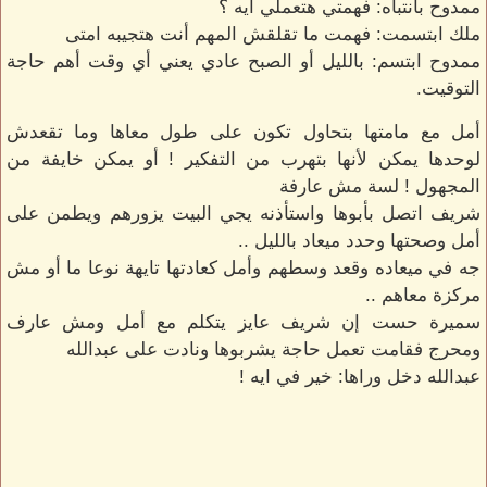
ممدوح بانتباه: فهمتي هتعملي ايه ؟
ملك ابتسمت: فهمت ما تقلقش المهم أنت هتجيبه امتى
ممدوح ابتسم: بالليل أو الصبح عادي يعني أي وقت أهم حاجة
التوقيت.
أمل مع مامتها بتحاول تكون على طول معاها وما تقعدش
لوحدها يمكن لأنها بتهرب من التفكير ! أو يمكن خايفة من
المجهول ! لسة مش عارفة
شريف اتصل بأبوها واستأذنه يجي البيت يزورهم ويطمن على
أمل وصحتها وحدد ميعاد بالليل ..
جه في ميعاده وقعد وسطهم وأمل كعادتها تايهة نوعا ما أو مش
مركزة معاهم ..
سميرة حست إن شريف عايز يتكلم مع أمل ومش عارف
ومحرج فقامت تعمل حاجة يشربوها ونادت على عبدالله
عبدالله دخل وراها: خير في ايه !