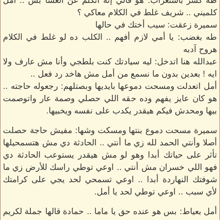
طه كشر باستغراب: هو قالي إنه اتكلم عن العشا بس .. أمل
كلميني .. شريف غلط في الكلام معاكي ؟
سميرة زعقت: سيب أختك في حالها
طه بغضب: يا أمي لازم أفهم .. الكلب ده لو غلط في الكلام
هروح آدبه
عبدالله هنا اتدخل: ليه سيادتك كنت بلطجي وأنا مش عارف ولا
ايه ! بعدين بدون ما نسمع من أمل مش هاخد رد فعل ..
أمل اتعدلت ومسحت دموعها بايديها وبصتلهم: رجعوله حاجته ..
هو كان عايز يفهم وده حقه اللي حصلي وصمة عار واتوصمت
بيها ومحدش فيكم هيقدر يكدب على نفسه ويخبيها.
سميرة مسحت دموع بنتها ومسكت وشها: مفيش حاجة حصلت
أصلا وأنتي الحمد لله زي ما أنتي .. الحادثة دي مش هتسمحيلها
تأثر على حياتك أبدا وهو لو مش هيقدر يستوعب الحادثة دي
فهو اللي خسران مش أنتي .. اوعي توطي راسك للأرض زي ما
شوفتك النهاردة أبدا .. اوعي تسمحي لحد يجي على كرامتك
لأي سبب .. اوعي توطي لحد يا أمل.
أمل بعياط: بس هو عنده حق يا ماما .. حمادة قالها جملة لكريم