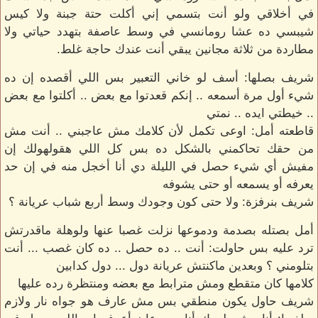
في أخلاقي ولو أنت بتسمي إني أكلت حتة جبنة ولا كيس
شيبسي ده عشا رومانسي في وسط عاصفة بتهدد حياتي ولا
مطاردة من ثلاثة مجانين يبقي أنت عندك حاجة غلط.
شريف بصلها: أسف لو خاني التعبير بس اللي أقصده إن ده
شيء أول مرة أسمعه .. إنكم قعدتوا مع بعض .. أكلتوا مع بعض
.. خيطتي ايده .. نمتي
قاطعته أمل: اوعى تكمل لأن كلامك مش عاجبني .. أنت مش
من حقك تحاكمني بالشكل ده بس كل اللي هقولهولك إن
مفيش أي شيء حصل في الليلة دي أنا أخجل منه في إن حد
يعرفه أو يسمعه أو حتى يشوفه
شريف بنرفزة: ولا حتى كون وجودك وسط أربع شباب عريانة ؟
أمل بصتله بصدمة ودموعها نزلت غصبا عنها ولوهلة ماقدرتش
ترد عليه بس حاولت: أنت .. ده حصل .. ده كان غصب ... أنت
بتلومني ؟ وبعدين ماكنتش عريانة دول ... دول كدابين
كلامها كان متقطع ومش مترابط مع بعضه ومنتظرة رده عليها
شريف حاول يكون منطقي بس مش عارف هو جواه نار ولازم