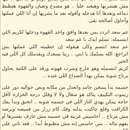
مش هيشربها وهيعند عليا .. هو مصدع وتعبان والقهوة هتظبط
دماغه وبعدها أنا هدخله وأقوله بعد ما يشربها إن أنا اللي عملتها
وأحاول أصالحه بقى.
عم سعد اتردد بس بعدها وافق واخد القهوة ودخلها لكريم اللي
ابتسمله: تسلم ايدك يا عم سعد
عم سعد ابتسم وكان هيقوله إن خطيبته اللي عملتها بس
اتراجع: الله يسلمك يا ابني .. ربنا يسعدك ويقدملك كل اللي فيه
الخير
كريم ابتسمله وهو خارج وشرب قهوته ورقد على الكنبة يحاول
يرتاح شوية يمكن يهدأ الصداع اللي عنده ..
جسمه بدأ يسخن جامد واتعدل من مكانه وبص حواليه دور على
ريموت التكييف يتاكد هو شغال ولا لا وقلل درجة الحرارة لأقل
حاجة يمكن يهدي النار اللي في جسمه شوية .. اتخنق وبدأ يفك
الكرافت وقلع چاكيت بدلته وفك كام زرار من قميصه وبرضه
مش مرتاح .. أحاسيس غريبة في جسمه مش عارف يفسرها أو
يفهم ماله .. بس حاسس إنه مش مظبوط أبدا .. قعد تاني على