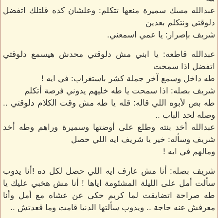
عبدالله مسك سميرة منعها تتكلم: وعلشان كده قلتلك اتفضل
دلوقتي ونتكلم بعدين
شريف بإصرار: يا عمي اسمعني.
عبدالله قاطعه: يا ابني مش دلوقتي محدش هيسمع دلوقتي
اتفضل اذا سمحت
طه داخل وسمع آخر جملة كشر باستغراب: في ايه !
شريف بصله: اذا سمحت يا طه خليهم يدوني فرصة أتكلم
طه بص لأبوه اللي قاله: قله يا طه مش وقت الكلام دلوقتي ..
وصله لحد الباب ..
عبدالله أخد بنته وطلع على أوضتها وسميرة وراهم وطه أخد
شريف وسأله: خير يا شريف ايه اللي حصل
ومالهم في ايه !
شريف بصله: أنا مش عارف ايه اللي حصل لكل ده !أنا يدوب
سألت أمل على الليلة المشئومة اياها ! أنا مش هخبي عليك يا
طه صراحة اتضايقت لما كريم حكى عن عشاه مع أمل وأنا
معرفش عنه حاجة .. ويدوب سألتها الدنيا قامت وما قعدتش ..