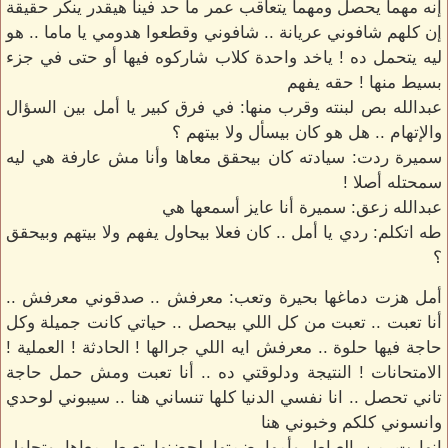
إنه مهما يحصل ومهما يتعاقب عمر ما حد فينا هيقدر ينكر حقيقة
إن كلهم شافوني عريانة .. شافوني وقطعوا هدومي يا ماما .. هو
ليه يتحمل ده ! ياخد واحدة كلاب شاركوه فيها أو حتى في جزء
بسيط منها ! حقه يفهم
عبدالله بص لبنته وقرب منها: في فرق كبير يا أمل بين السؤال
والإتهام .. هل هو كان بيسأل ولا بيتهم ؟
سميرة ردت: سيادته كان بيحقق معاها وأنا مش عارفة هي ليه
سمحتله أصلا !
عبدالله زعق: سميرة أنا عايز أسمعها هي
طه اتكلم: ردي يا أمل .. كان فعلا بيحاول يفهم ولا بيتهم وبيحقق
؟
أمل هزت دماغها بحيرة وتعب: معرفش .. صدقوني معرفش ..
أنا تعبت .. تعبت من كل اللي بيحصل .. حياتي كانت جميلة وكل
حاجة فيها حلوة .. معرفش ايه اللي جرالها ! الحادثة ! العملية !
الامتحانات ! النتيجة ودلوقتي ده .. أنا تعبت ومش حمل حاجة
تاني تحصل .. انا نفسي الدنيا كلها تنساني هنا .. سيبوني لوحدي
وانسوني كلكم وخبوني هنا
انهارت من العياط وأمها ضمتها لحضنها تعيط معاها وتحاول