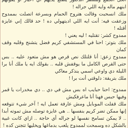
ابنهم ماله وايه اللي جراله !
ملك انسحبت وقالت هتروح الحمام وبسرعة اتصلت بممدوح
وزعقت فيه: أنت ايه اللي اديتهولي ده ! حد قالك إني عايزة
أقتله !
ممدوح كشر: تقتليه ! ليه يعني !
ملك بتوتر: احنا في المستشفي كريم فضل يتشنج وقلبه وقف
كمان
ممدوح زعق: أنا قلتلك نص قرص هو مش متعود عليه .. بس
حتى القرص الكامل ما يوقفش قلبه .. بقولك ايه يا ملك أنا برا
الليلة دي واوعي اسمي ينذكر معاكي
ملك بتريقة: دلوقتي أنت برا !
ممدوح: احنا حبايب اه بس مش في دي .. دي مخدرات يا قمر
وفيها حبس فهنا أنا ماعرفكيش
ملك قفلت الموبايل ومش عارفة تعمل ايه ! آخر شيء تتوقعه
إنها ممكن تضر كريم بنفسها .. هي عايزة توصله مش تموته أبدا
.. لا يمكن تسامح نفسها لو جراله أي حاجة .. ازاي كانت غبية
بالشكل ده وسمحت لممدوح يلعب بدماغها ويخليها تتجنن كده !