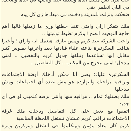
دي الباي اتعلمي بقى
ضحكت ونزلت للمدينة ودخلت في ميعادها زي كل يوم
ملك بتفكر ازاي وامتى تنفذ خطتها وزي ما زميلها قالها أهم
حاجة التوقيت الصح ! ولازم تظبط توقيتها ..
راحت الشركة عند كريم ومش عارفة هتعمل ايه وازاي ! وأخيرا
شافت السكرتيرة بتاعته علياء فنادتها بعيد وأغرتها بفلوس كتير
مقابل إنها تساعدها وتبلغها جدول كريم بالتفصيل .. امتى
بيدخل! امتى بيخرج من المكتب .. كل التفاصيل ..
السكرتيرة علياء: بصي أنا ممكن أدخلك أوضة الاجتماعات
وتراقبيه براحتك والنهاردة هو مش عنده أي اجتماعات ومش
بيدخلها
ملك بصتلها: تمام .. هراقبه منها وأنتي برضه كلميني لو في أى
جديد
اتفقوا مع بعض على كل التفاصيل ودخلت ملك غرفة
الاجتماعات تراقب كريم علشان تستغل اللحظة المناسبة
كريم كان معاه مؤمن وبيتكلموا في الشغل ومركزين ومرة