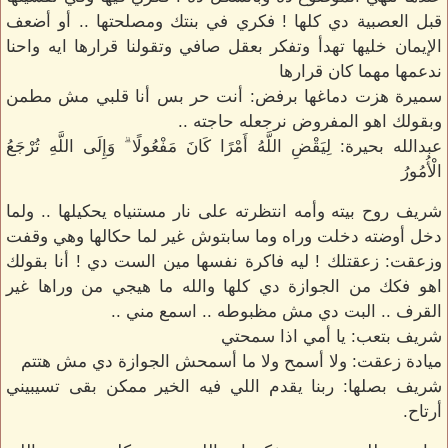
قبل العصبية دي كلها ! فكري في بنتك ومصلحتها .. أو أضعف
الإيمان خليها تهدأ وتفكر بعقل صافي وتقولنا قرارها ايه واحنا
ندعمها مهما كان قرارها
سميرة هزت دماغها برفض: أنت حر بس أنا قلبي مش مطمن
وبقولك اهو المفروض نرجعله حاجته ..
عبدالله بحيرة: لِيَقْضِ اللَّهُ أَمْرًا كَانَ مَفْعُولًا ۗ وَإِلَى اللَّهِ تُرْجَعُ
الْأُمُورُ
شريف روح بيته وأمه انتظرته على نار مستنياه يحكيلها .. ولما
دخل أوضته دخلت وراه وما سابتوش غير لما حكالها وهي وقفت
وزعقت: زعقتلك ! ليه فاكرة نفسها مين الست دي ! أنا بقولك
اهو فكك من الجوازة دي كلها والله ما هيجي من وراها غير
القرف .. البت دي مش مظبوطه .. اسمع مني ..
شريف بتعب: يا أمي اذا سمحتي
ميادة زعقت: ولا أسمح ولا ما أسمحش الجوازة دي مش هتتم
شريف بصلها: ربنا يقدم اللي فيه الخير ممكن بقى تسيبيني
أرتاح.