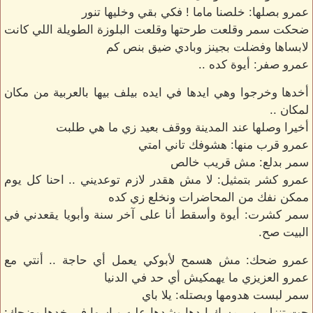
عمرو بصلها: خلصنا ماما ! فكي بقي وخليها تنور
ضحكت سمر وقلعت طرحتها وقلعت البلوزة الطويلة اللي كانت
لابساها وفضلت بجينز وبادي ضيق بنص كم
عمرو صفر: أيوة كده ..
أخدها وخرجوا وهي ايدها في ايده بيلف بيها بالعربية من مكان
لمكان ..
أخيرا وصلها عند المدينة ووقف بعيد زي ما هي طلبت
عمرو قرب منها: هشوفك تاني امتي
سمر بدلع: مش قريب خالص
عمرو كشر بتمثيل: لا مش هقدر لازم توعديني .. احنا كل يوم
ممكن نفك من المحاضرات ونخلع زي كده
سمر كشرت: أيوة وأسقط أنا على آخر سنة وأبويا يقعدني في
البيت صح.
عمرو ضحك: مش هسمح لأبوكي يعمل أي حاجة .. أنتي مع
عمرو العزيزي ما يهمكيش أي حد في الدنيا
سمر لبست هدومها وبصتله: يلا باي
جت تنزل بس مسك ايدها وشدها عليه وباسها في خدها وضحك: