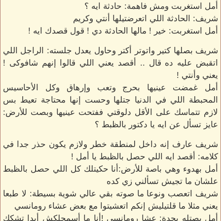
أمل استغربت ومش فاهمة: حادثة ايه ؟
شريف: الحادثة اللي اتعرضتيلها أنتي وكريم
أمل استغربت: خير ! مالها الحادثة دي ! قول قصدك ايه !
شريف بصلها كتير واتوتر أكتر وحاول يعدل جلسته: الراجل اللي
اتقبض عليه ده قال .. أقصد يعني اللي قالوا إنهم شافوكى !
يعني وأنتي !
أمل غمضت عينيها بحرج وتعب وإرهاق وكل الأحاسيس
المحبطة اللي في الدنيا جتلها وحست إنها محتاجة تعيط بس
لازم تتماسك على الأقل دلوقتي ففتحت عينيها وبصت للأرض:
عايز تسأل عن ايه يا دكتور بالظبط ؟
شريف عارف إنه داخل لمنطقة خطر ولازم يكون حذر جدا في
كلامه: أقصد ايه اللي حصل بالظبط يا أمل !
أمل بهدوء وهي باصة للأرض:أنا حكيتلك كل اللي حصل بالظبط
علشان ما تجيش تسألني زي كده
شريف اتعصب ونوعا ما صوته بقي عالي شوية بسيطة: لا طبعا
يعني مثلا ما قلتيليش إنكم اتعشيتوا مع بعض عشاء رومانسي
أمل بصتله بحدة: عشا رومانسي !أنا ما أسمحلكش أبدا تشكك