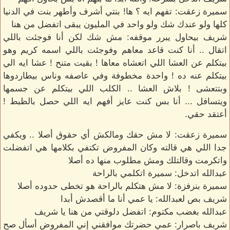
سميرة زعقت: تفهم ايه ؟ ها! بنتي أشرف وأطهر بنت في الدنيا
كلها ولو عندك شك ولو واحد في المليون يبقى اتفضل من هنا
شريف بيحاول يبرر موقفه: مش شك لكن أنا فوجئت باللي
اتقال .. أنا كنت قاعد معاهم وفوجئت باللي اسمه كريم وهو
بيتكلم عن العشا اللي اتعشاه معاها ! بقيت متنح ! عشا ايه الي
بيتكلم عنه ده ! واحدة مخطوفة وفي عاصفه وناس بيطاردوها
وبتتعشى ! بلاش العشا .. الكلب اللي بيتكلم عن جسمها
ويتسافل ... أنا بس كنت عايز أفهم ايه اللي حصل بالظبط !
أعتقد حقي.
سميرة زعقت: لا مش حقك ومالكش أي حقوق أصلا .. ويكفي
جدا اللي هي قالته وكان المفروض تكتفي بكلامها هي اتفضلت
واتكرمت وقالتلك ومش مطلوب منها ده أصلا
عبدالله اتدخل: سميرة اتكلمي بالراحة
سميرة بنرفزة: لا مش هتكلم بالراحة هو تخطى حدوده أصلا
شريف بص لعبدالله: يا عمي أنا ما أقصدش أبدا
عبدالله بغضب مكتوم: اتفضل دلوقتي من هنا يا شريف
شريف باصرار: عمي حضرتك موافقني إني المفروض أسأل صح