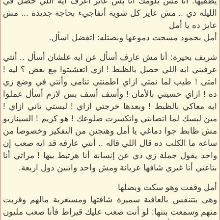
يطفيها: أنا مش بلومك أنا بس عايز أعرف ايه اللي حصل في
الليلة دي .. مش عايز كل شوية أتفاجيء بحاجة جديدة ... مش
عايز ده يا أمل
أمل بجمود مسحت دموعها وبصتله: اتفضل اسأل.
شريف بحيرة: أنا مش عارف أسأل عن ايه علشان أسأل .. أنتي
عرفيني ايه اللي حصل بالظبط ! ازي اتعشيتوا مع بعض ؟ ليه !
امتى ! طيب لما نمتي ازاي اطمنتي تنامي وأنتي في وضع زي
ده ! ازاي حسيتي بالأمان ! وأسف أسف بس لازم أسأل عملوا
ايه معاكي بالظبط ! وبعدها خرجتي ازاي ! لبستي تاني ازاي !
مين لبسك لما اتصابتي واتكسرت ضلوعك ! هو كريم ! السيناريو
مش ظابط جوا دماغي يا أمل وهتجنن من التفكير وخصوصا من
ساعة ما الكلب ده قال اللي قاله .. أنتي عارفه قد ايه صعب إن
واحد يقول جملة زي دي عن إنسانة أنا هرتبط بيها ! مراتي أنا
بتاعتي أنا غيري شافها عريانة ومش واحد واتنين دول اربعة.
أمل وقفت وهو سكت وبصلها
وهى بتتنفس بالعافية سميرة شافتها ومستغربة مالهم وقربت
منهم وسمعت بنتها: لو أنت صعب عليك قيراط فأنا صعب مليون