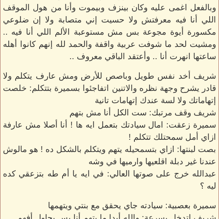
وبالفعل اغمى عليه وكان بينزف وبيموت وأنا من هول الموقف
اللي أنا فيه معرفتش ولا حسيت إني متصابة ولا إن ضلوعي
مكسورة أيوة مجوعة بس مش مستوعبة الألم اللي أنا فيه ..
ومشيت لحد ما شوفت عربية واقفة والحمد لله إنهم كانوا أهله
ساعتها انهرت أنا .. وأعتقد الباقي معروف ..
شريف أخد نفس طويل وباصص للأرض ومش عارف يتكلم ولا
قادر يشرح وجهة نظره والاتنين اتفاجئوا بسميرة بتتكلم: خلصت
إتهاماتك ولا لسة عندك إتهامات تانية
شريف وقف مرتبك: ست الكل أنا مش بتهم
سميرة زعقت: امال سيادتك بتعمل ايه ها ! أنا أصلا مش عارفة
ازاي أمل سمحتلك تتكلم !
بصت لبنتها: ازاي بتسمحيله يتهم ويتكلم بالشكل ده ! هو مالوش
عندنا غير دبلة اقلعيها وارميها في وشه
عبدالله خرج على صوتها العالي: في ايه يا أم طه بتزعقي كده
ليه ؟
سميرة بعصبية: سيادته جاي يحقق مع بنتي ويتهمها
شريف اتدخل بسرعة: والله أبدا ما بتهم أنا بس بحاول أفهم