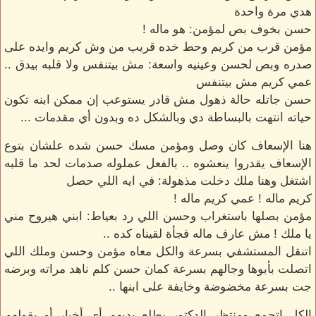
هدي مرة واحدة
حسن بخوف بص لمؤمن: هو ماله !
مؤمن قرب من كريم وحط خده قريب من وش كريم وايده على
صدره وبص لحسن وعينيه واسعة: مش بيتنفس ولا قلبه بيدق ..
عمي كريم مش بيتنفس
حسن جاتله حالة ذهول مش قادر يستوعب إن ممكن ابنه تكون
حياته انتهت بالبساطة دي وبالشكل ده وبدون أي مقدمات ...
هنا الإسعاف كان وصل ومؤمن مسك حسن شده علشان بتوع
الإسعاف يقدروا ينعشوه .. بالفعل عملوله صدمات لحد ما قلبه
اشتغل وهنا ملك دخلت مذهولة: في ايه اللي حصل
كريم ماله ! عمي كريم ماله !
مؤمن بصلها باستغراب وحسن اللي رد بعياط: ابني هيروح مني
يا ملك ! مش عارف ماله فجأة لقيناه كده ..
اتنقل المستشفي بسرعة والكل معاه مؤمن وحسن وملك اللي
اتصلت بأبوها وجالهم بسرعة كمان حسن كلم ناهد مراته وبرضه
جت بسرعة مخضوضة وخايفة على ابنها ..
الكل اتجمع ومنتظر الدكتور يطلع يديهم أي أخبار أو يقولهم