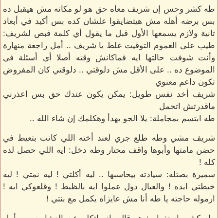
طه كشر وحس إن شريف معاه حق هو لو مكانه مش هيقبل ده
بس برضه أهله مش هيتضايقوا علشان كده بس أكيد في أبعاد
تانية ولازم يسمعها الأول قبل ما يقول أي كلمة فبص لشريف:
طيب على العموم التوقيت غلط يا شريف .. أمل راجعة منهارة
وأنت شوفت حالتها ايه فماكانش وقته أصلا أي أسئلة في
الموضوع ده .. على الأقل مش دلوقتي .. دلوقتي كان المفروض
تكون داعم معنوي
شريف أخد نفس طويل: يمكن يكون عندك حق بس اعذرني
ماقدرتش اتحمل
طه ابتسم بمجاملة: يلا الجو يهدأ وهكلمك إن شاء الله ..
شريف مشي وطه طلع جري لعند أخته اللي كانت بتعيط في
حضن مامتها وأبوها واقف محتار وطه دخل: ايه اللي حصل لده
كله !
سميرة بصتله: سيادته بيحاسبها .. ليه أكلتي ! ليه نمتي ! ليه
خيطتي ايده ! والعيال دول عملوا ايه بالظبط ! وقلعوكي ايه !
ارموله حاجته يا طه أنا مش عايزاه يكمل مع بنتي !