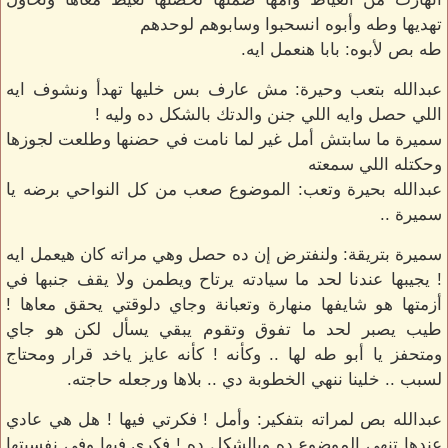
تهديها وطه وأبوه انسحبوا وسابوهم لوحدهم
طه بص لأبوه: بابا هنعمل ايه.
عبدالله بتعب وحيرة: مش عارف بس خليها تهدأ ونشوف ايه
اللي حصل وايه اللي جنن والدتك بالشكل ده وليه !
سميرة ما سابتش أمل غير لما نامت في حضنها وطلعت لجوزها
وحكتله اللي سمعته
عبدالله بحيرة وتعب: الموضوع صعب من كل النواحي برضه يا
سميرة ..
سميرة بتريقة: ولنفترض إن ده حصل وهي مراته كان هيعمل ايه
! يجيبها عندنا لحد ما سيادته يرتاح ويطمن ولا يقف جنبها في
أزمتها هو شايفها منهارة وتعبانة وجاي دلوقتي يحقق معاها !
طيب يصبر لحد ما تفوق وتقوم يبقي يسأل لكن هو جاي
ومتحفز يا أبو طه لها .. وكأنه ! كأنه عايز ياخد قرار ومحتاج
لسبب .. خلينا ننهي الخطوبة دي .. بلاها ورجعله حاجته.
عبدالله بص لمراته بتفكير: وأمل ! فكرتي فيها ! هل هي عادي
عندها تنهي الموضوع ده وبالشكل ده ! فكري فيها وفي نفسيتها