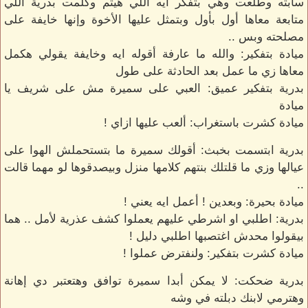
سابته وطلعت وهي بتفكر ايه اللي هيتم وكلمت بدرية اللي
متابعة معاها أول بأول وبتمثل عليها الأخوة وإنها خايفة على
مصلحته وبس ..
ميادة بتفكير: والله ما عارفة أقوله ايه وخايفة يقولي هكمل
معاها زي ما عمل بعد الحادثة على طول
بدرية بتفكير عميق: العبي على سميرة مش على شريف يا
ميادة
ميادة كشرت باستغراب: ألعب عليها ازاي !
بدرية ابتسمت بخبث: أقولك سميرة ما بتستحملش الهوا على
عيالها وزي ما قلتلك بنتهم كلامها منزل وبيصدقوها لو مهما قالت
..
ميادة بحيرة: وبعدين ! أعمل ايه يعني !
بدرية: اطلبي او اشرطي عليهم يعملوا كشف عذرية لأمل .. هما
بيقولوا محدش اغتصبها اطلبي دليل !
ميادة كشرت بتفكير: ولنفترض عملوا !
بدرية ضحكت: لا يمكن أبدا سميرة توافق وهتعتبر دي إهانة
وهترمي لابنك دبلته في وشه