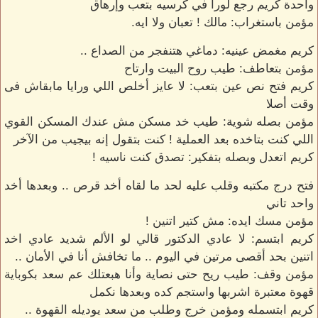
واحدة كريم رجع لورا في كرسيه بتعب وإرهاق
مؤمن باستغراب: مالك ! تعبان ولا ايه.
كريم مغمض عينيه: دماغي هتنفجر من الصداع ..
مؤمن بتعاطف: طيب روح البيت وارتاح
كريم فتح نص عين بتعب: لا عايز أخلص اللي ورايا مابقاش فى
وقت أصلا
مؤمن بصله شوية: طيب خد مسكن مش عندك المسكن القوي
اللي كنت بتاخده بعد العملية ! كنت بتقول إنه بيجيب من الآخر
كريم اتعدل وبصله بتفكير: تصدق كنت ناسيه !
فتح درج مكتبه وقلب عليه لحد ما لقاه أخد قرص .. وبعدها أخد
واحد تاني
مؤمن مسك ايده: مش كتير اتنين !
كريم ابتسم: لا عادي الدكتور قالي لو الألم شديد عادي اخد
اتنين بحد أقصى مرتين في اليوم .. ما تخافش أنا في الأمان ..
مؤمن وقف: طيب ريح حتى نصاية وأنا هبعتلك عم سعد بكوباية
قهوة معتبرة اشربها واستجم كده وبعدها نكمل
كريم ابتسمله ومؤمن خرج وطلب من سعد يوديله القهوة ..