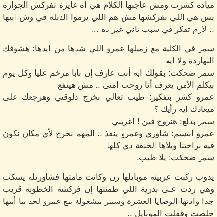
ميادة كشرت ومش عاجبها الكلام هي اه عايزة تفركش الجوازة
بس هي اللي تفركشها مش هم اللي يرموا الدبلة في وش ابنها
.. لازم تفكر في سبب تاني غير ده ...
سمر في الكلية مع زميلها عمرو اللي شدها من ايدها: هشوفك
النهاردة ولا ايه
سمر ضحكت: بقولك ايه أنت عارف إن بابا مرخم عليا وكل يوم
بيكلم الأمن يعرف أنا روحت امتى .. مش هينفع
عمرو كشر بتفكير: طيب تعالي نخرج دلوقتي وهرجعك على
ميعادك ايه رأيك ؟
سمر بدلع: هنروح فين ! اغريني
عمرو ابتسم: شاوري وعمرو ينفذ .. المهم نخرج لأي مكان نكون
فيه براحتنا وبلاها الخنقة دي كلها
سمر ضحكت: يلا طيب.
يدوب ركبت عربيته موبايلها رن وكانت مامتها فشاورتله يسكت
وهي ردت على بدرية اللي طمنتها إن فركشة الخطوبة قريب
جدا وادتها الوصايا العشرة وسمر مشغولة مع عمرو لحد ما أمها
خلصت وقفلت الموبايل ..