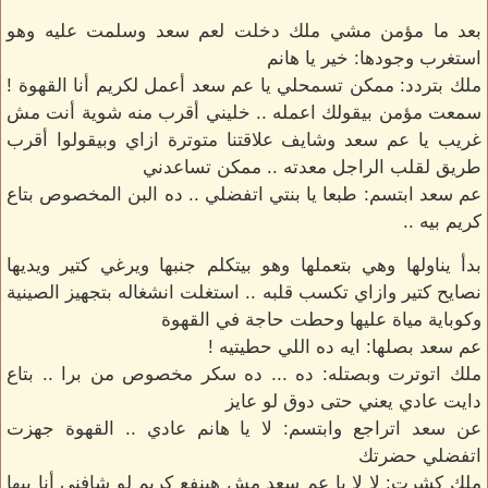
بعد ما مؤمن مشي ملك دخلت لعم سعد وسلمت عليه وهو
استغرب وجودها: خير يا هانم
ملك بتردد: ممكن تسمحلي يا عم سعد أعمل لكريم أنا القهوة !
سمعت مؤمن بيقولك اعمله .. خليني أقرب منه شوية أنت مش
غريب يا عم سعد وشايف علاقتنا متوترة ازاي وبيقولوا أقرب
طريق لقلب الراجل معدته .. ممكن تساعدني
عم سعد ابتسم: طبعا يا بنتي اتفضلي .. ده البن المخصوص بتاع
كريم بيه ..
بدأ يناولها وهي بتعملها وهو بيتكلم جنبها ويرغي كتير ويديها
نصايح كتير وازاي تكسب قلبه .. استغلت انشغاله بتجهيز الصينية
وكوباية مياة عليها وحطت حاجة في القهوة
عم سعد بصلها: ايه ده اللي حطيتيه !
ملك اتوترت وبصتله: ده ... ده سكر مخصوص من برا .. بتاع
دايت عادي يعني حتى دوق لو عايز
عن سعد اتراجع وابتسم: لا يا هانم عادي .. القهوة جهزت
اتفضلي حضرتك
ملك كشرت: لا لا يا عم سعد مش هينفع كريم لو شافني أنا بيها