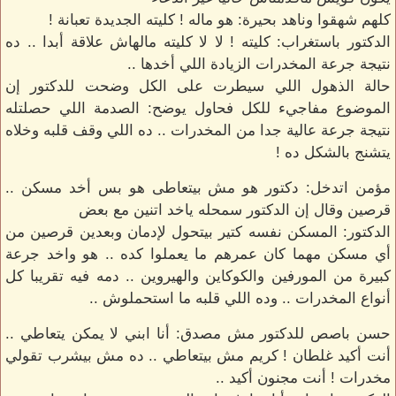
كلهم شهقوا وناهد بحيرة: هو ماله ! كليته الجديدة تعبانة !
الدكتور باستغراب: كليته ! لا لا كليته مالهاش علاقة أبدا .. ده
نتيجة جرعة المخدرات الزيادة اللي أخدها ..
حالة الذهول اللي سيطرت على الكل وضحت للدكتور إن
الموضوع مفاجيء للكل فحاول يوضح: الصدمة اللي حصلتله
نتيجة جرعة عالية جدا من المخدرات .. ده اللي وقف قلبه وخلاه
يتشنج بالشكل ده !
مؤمن اتدخل: دكتور هو مش بيتعاطى هو بس أخد مسكن ..
قرصين وقال إن الدكتور سمحله ياخد اتنين مع بعض
الدكتور: المسكن نفسه كتير بيتحول لإدمان وبعدين قرصين من
أي مسكن مهما كان عمرهم ما يعملوا كده .. هو واخد جرعة
كبيرة من المورفين والكوكاين والهيروين .. دمه فيه تقريبا كل
أنواع المخدرات .. وده اللي قلبه ما استحملوش ..
حسن باصص للدكتور مش مصدق: أنا ابني لا يمكن يتعاطي ..
أنت أكيد غلطان ! كريم مش بيتعاطي .. ده مش بيشرب تقولي
مخدرات ! أنت مجنون أكيد ..