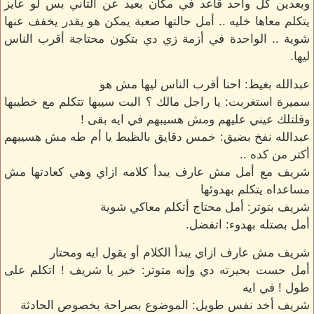
وبعدين كل واحد قاعد في مكان بعيد عن التاني بس لو عايز
يتكلم معاها خليه .. أمل حالتها صعبة يمكن هو يقدر يخفف عنها
شوية .. الواحدة في أزمة زي دي بتكون محتاجة أقرب الناس
ليها.
عبدالله بغيظ: احنا أقرب الناس ليها مش هو
سميرة استغربت: يا راجل مالك ؟ البت سيبها تتكلم مع خطيبها
وقلتلك عيني عليهم ومش هسيبهم في ايه بقى !
عبدالله نفخ بضيق: خمس دقايق بالظبط يا أم طه مش هسيبهم
أكتر من كده ..
شريف مع أمل مش عارف يبدأ كلامه ازاي وهي كعادتها مش
مساعداه يتكلم بهدوئها
شريف بتوتر: أمل محتاج أتكلم معاكي شوية
أمل بصتله بهدوء: اتفضل.
شريف مش عارف ازاي يبدأ الكلام أو يقول ايه ومحتار
أمل حست بحيرته دي وإنه متوتر: خير يا شريف ! اتكلم على
طول ! في ايه
شريف أخد نفس طويل: الموضوع بصراحة بخصوص الحادثة