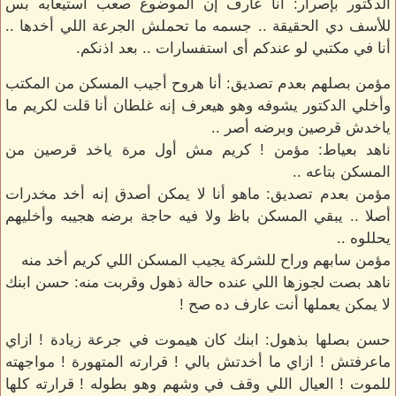
الدكتور بإصرار: أنا عارف إن الموضوع صعب استيعابه بس
للأسف دي الحقيقة .. جسمه ما تحملش الجرعة اللي أخدها ..
أنا في مكتبي لو عندكم أى استفسارات .. بعد اذنكم.
مؤمن بصلهم بعدم تصديق: أنا هروح أجيب المسكن من المكتب
وأخلي الدكتور يشوفه وهو هيعرف إنه غلطان أنا قلت لكريم ما
ياخدش قرصين وبرضه أصر ..
ناهد بعياط: مؤمن ! كريم مش أول مرة ياخد قرصين من
المسكن بتاعه ..
مؤمن بعدم تصديق: ماهو أنا لا يمكن أصدق إنه أخد مخدرات
أصلا .. يبقي المسكن باظ ولا فيه حاجة برضه هجيبه وأخليهم
يحللوه ..
مؤمن سابهم وراح للشركة يجيب المسكن اللي كريم أخد منه
ناهد بصت لجوزها اللي عنده حالة ذهول وقربت منه: حسن ابنك
لا يمكن يعملها أنت عارف ده صح !
حسن بصلها بذهول: ابنك كان هيموت في جرعة زيادة ! ازاي
ماعرفتش ! ازاي ما أخدتش بالي ! قرارته المتهورة ! مواجهته
للموت ! العيال اللي وقف في وشهم وهو بطوله ! قرارته كلها