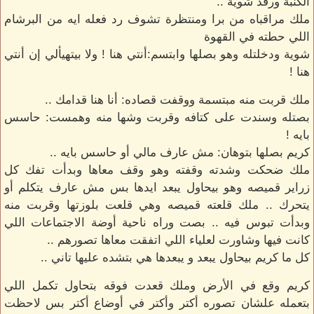
الكنبة ورقد شوية ..
ملك مراقباه من برا ومنتظرة تشوف رد فعله ايه من البرشام
اللي حطته في القهوة
شوية ودخلتله وهو بصلها وابتسم:أنتي هنا ! ولا بيتهيألي إن أنتي
هنا !
ملك قربت منه مبتسمة ووقفت قصاده: أنا هنا قدامك ..
بصتله وسندت على كتافه وقربت وشها منه وهمست: حاسس
بايه !
كريم بصلها بتوهان: مش عارف مالي أو حاسس بايه ..
ملك ضحكت وشدته وقفته وهو وقف معاها وبدأت تفك كل
زراير قميصه وهو بيحاول يبعد ايدها بس مش عارف يتكلم أو
يتحرك .. ملك قلعته قميصه وهي قلعت بلوزتها وقربت منه
وبدأت تبوس فيه .. بصت وراه ناحية أوضة الاجتماعات اللي
كانت فيها وشاورت لعلياء اللي اتفقت معاها تصورهم ..
كل ما كريم بيحاول يبعد و يبعدها هي بتشده عليها تاني ..
كريم وقع في الأرض وملك قعدت فوقه بتحاول تكمل اللي
بتعمله علشان تصوره أكتر وأكتر في أوضاع أكتر بس لاحظت