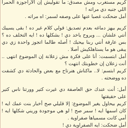
كريم مستغرب ومش مصدق: ما تقوليش إن الأراجوزة الحمرا
اللي جنبه دي مراته !
أمل ضحكت غصبا عنها على وصفه لسمر: اه مراته .
كريم بيهز دماغه بعدم تصديق: قولي كلام غير ده ! بقى يسيبك
أنتي علشان ... ويروح ياخد دي ! بشكلها ده ! ايه التخلف ده ؟
بس عارفة أنتي ربنا بيحبك ! أصله طالما اتجوز واحدة زي دي
يبقى هو ما يستاهلكيش أصلا .
أمل ابتسمت: أنا على فكرة مش زعلانة إن الموضوع انتهى ..
أنت زعلان إن خطوبتك انتهت ؟
كريم ابتسم: لا.. ماكناش هنرتاح مع بعض والحادثة دي كشفت
ده ووضحته .
أمل: أنت عندك حق العاصفة دي غيرت كتير وورتنا ناس كتير
على حقيقتها
كريم بيحاول يغير الموضوع: إلا قليلي صح أخبار بنت عمك ايه !
كان اسمها ايه ! سمر صح ! لو هي موجودة وريني شكلها ايه !
أمي كانت مسمياها صفراوية .
أمل ضحكت: ايه الصفراوية دي !