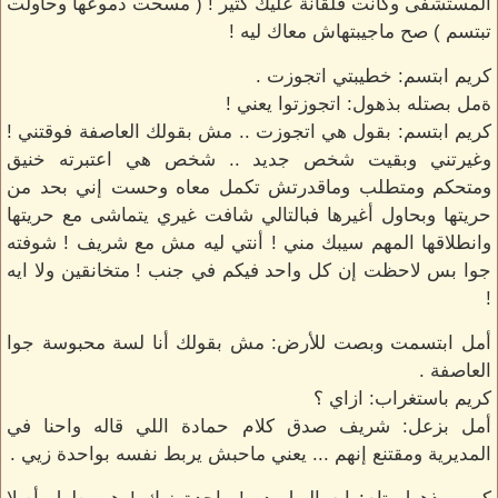
المستشفى وكانت قلقانة عليك كتير ! ( مسحت دموعها وحاولت
تبتسم ) صح ماجيبتهاش معاك ليه !
كريم ابتسم: خطيبتي اتجوزت .
ةمل بصتله بذهول: اتجوزتوا يعني !
كريم ابتسم: بقول هي اتجوزت .. مش بقولك العاصفة فوقتني !
وغيرتني وبقيت شخص جديد .. شخص هي اعتبرته خنيق
ومتحكم ومتطلب وماقدرتش تكمل معاه وحست إني بحد من
حريتها وبحاول أغيرها فبالتالي شافت غيري يتماشى مع حريتها
وانطلاقها المهم سيبك مني ! أنتي ليه مش مع شريف ! شوفته
جوا بس لاحظت إن كل واحد فيكم في جنب ! متخانقين ولا ايه
!
أمل ابتسمت وبصت للأرض: مش بقولك أنا لسة محبوسة جوا
العاصفة .
كريم باستغراب: ازاي ؟
أمل بزعل: شريف صدق كلام حمادة اللي قاله واحنا في
المديرية ومقتنع إنهم ... يعني ماحبش يربط نفسه بواحدة زيي .