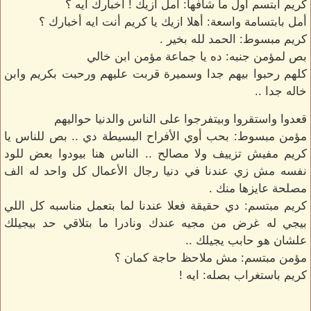
كريم ابتسم أول ما شافها: أمل ازيك ! أخبارك ايه ؟
أمل بابتسامة واسعة: أهلا ازيك يا كريم أنت ايه أخبارك ؟
كريم مبسوط: الحمد لله بخير .
بص لمؤمن جنبه: ده يا جماعة مؤمن ابن خالي
كلهم رحبوا بيهم جدا وسميرة قربت عليهم ورحبت بكريم وابن
خاله جدا ..
قعدوا واستقروا وبيتفرجوا على الناس والدنيا حواليهم
مؤمن مبسوط: بحب أوي الأفراح البسيطة دي .. بص للناس يا
كريم مفيش تزييف ولا مصالح .. الناس هنا بيودوا بعض للود
نفسه مش زي عندنا في دنيا رجال الأعمال كل واحد له الف
مصلحة عايزها منك .
كريم مبتسم: دي حقيقة فعلا عندنا لما بتعمل مناسبه كل اللي
بيجي له غرض من مجيه عندك ونادرا ما بتلاقي حد بيجيلك
علشان هو حابب يجيلك ..
مؤمن مبتسم: مش ملاحظ حاجة كمان ؟
كريم باستغراب بصله: ايه !