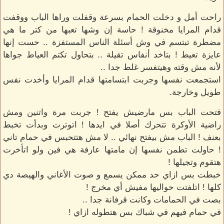
راحت أمل و دخلت الحمام بسرعة وقفلت وراها الباب ووقفت
قدام المرايا مخنوقة ! حاسة إن وشها تعبها من كتر ما هي
مضطرة تبتسم في وش أسئلة الناس المستفزة .. حست إنها
عايزة تعيط ! بتاخد أنفاس تقيلة .. بتحاول تكتم العياط جواها
لأنه مش وقته وهيتفسر غلط جدا ..
استجمعت نفسها وجربت ابتسامتها قدام المرايا وأخدت نفس
طويل وخارجة.
فتحت الباب بس مارضيش يفتح ! جربت مرة واتنين ومش
راضية الأوكرة تتحرك أصلا في ايدها ! اتوترت وبدأت تخبط
بعنف ! الباب مش بيفتح نهائي .. لا مش هتتحبس في حمام تاني
! حاولت تطمن نفسها إن مامتها عارفة هي فين ولو اتأخرت
هتقوم وتجيلها !
خبطت بس ازاي حد ممكن يسمع و صوت الأغاني والهيصة دي
كلها ! اتلفتت حواليها مفيش أي مخرج !
بصت في الحمامات وكانت قرفانة جدا ..
في حمام فيهم في شباك بس هتطوله ازاي !