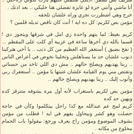
أنا ماشي وأنتي حرة لو عايزة تفضلي هنا خليكي .. بعد اذنك .
خرج وهي اضطررت تجري وراه علشان تلحقه .
مؤمن بص لكريم: كل ده ايه ! أنت كان ناقص تديله قلمين ؟
كريم بغيظ: لما يتهم واحدة زي امل في شرفها ويتجوز دي !
قسما بالله دي آخرها ساعة في عربية أي كلب على المقطم ...
( نفخ بضيق ) أستغفر الله العظيم من كل ذنب .. يا أخي هتركبنا
ذنوب علشان حد ما يستاهلش وتخلينا نخوض في أعراض الناس
.. ربنا يهديهم ويصلح حالهم .. مش دي اللي تاخد من حسناتي
وتقتص مني يوم القيامة علشان غتبتها يا مؤمن .. أستغفرك ربي
وأتوب إليك .. ربنا يهديهم ويصلح حالهم ..
مؤمن بص لكريم باستغراب لأنه أول مرة يشوفه متنرفز كده
ويهين حد كده
كريم لمح عم عبدالله مع كذا راجل بيتكلموا وكأن في حاجة
حصلت وهو كشر وبيحاول يفهم في ايه ! فطلب من مؤمن
يشوف الموضوع ومؤمن راح يعرف ورجع: بيقولوا باب الحمام
مخلوع من مكانه .