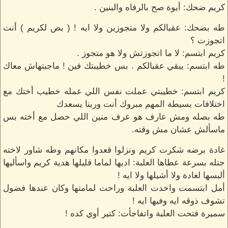
كريم ضحك: أيوة صح بالرفاه والبنين .
طه بضحك: عقبالكم ولا متجوزين ولا ايه ! ( بص لكريم ) أنت
اتجوزت ؟
كريم ابتسم: لا ما اتجوزتش ولا هو متجوز .
طه ابتسم: يبقي عقبالكم . بس خطيبتك فين ! ماجبتهاش معاك
!
كريم ابتسم: خطيبتي عملت نفس اللي عمله خطيب أختك مع
اختلافات بسيطة المهم مبروك أنت وربنا يسعدك
طه بصله ومش عارف هو عرف منين اللي حصل مع أخته بس
ماسألش عشان مش وقته.
غادة برضه شكرت كريم ونزلوا قعدوا مكانهم وطه شاور لاخته
جتله بسرعة عطاها العلبة: اديها لماما قليلها هدية كريم واسأليها
ألبسها لغادة ولا أشيلها ولا ايه !
أمل ابتسمت واخدت العلبة وراحت لمامتها وكان عندها فضول
تشوف ذوقه ايه وفيها ايه !
سميرة فتحت العلبة واتفاجأت: كتير أوي كده !