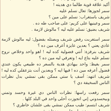
أكيد علاقة قوية طالما دي هديته !
سمر لجوزها: تعال نسلم عليه
شريف باستغراب: نسلم على مين ؟
سمر وعينيها على كريم: على صاحب طه ده .
شريف بضيق: نسلم عليه ليه ؟ مالوش لازمة .
سمر استغربت رفض شريف وبصتله بفضول: ليه مالوش لازمة
عادي يعني ؟ بعدين عايزة أعرف مين ده ؟
شريف بنرفزة: أنتي فضولية كده ليه ! اهو واحد وخلاص نروح
نسلم عليه بتاع ايه ! وتعرفي ليه مين ده ؟
سمر بغيظ: واحد بيهادي هدية بالسعر ده طبيعي يكون عندي
فضول أعرفه مين ده ! فيها ايه ؟ وبعدين أنت بتزعقلي كده ليه !
شريف اتنهد: آسف يا ستي ممكن بقى نمشي بدل نظرات
الناس السخيفة دي ؟
سمر رفعت راسها: نظرات الناس دي غيرة وحسد وتمني
وبيحسدوني إني اتجوزت أحلى واحد في البلد كلها .
شريف ابتسم: طيب ممكن نمشي بقى علشان خاطري ؟