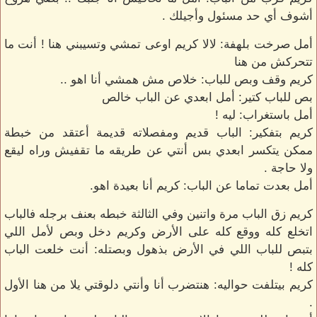
أشوف أي حد مسئول وأجيلك .
أمل صرخت بلهفة: لالا كريم اوعى تمشي وتسيبني هنا ! أنت ما
تتحركش من هنا
كريم وقف وبص للباب: خلاص مش همشي أنا اهو ..
بص للباب كتير: أمل ابعدي عن الباب خالص
أمل باستغراب: ليه !
كريم بتفكير: الباب قديم ومفصلاته قديمة أعتقد من خبطة
ممكن يتكسر ابعدي بس أنتي عن طريقه ما تقفيش وراه ليقع
ولا حاجة .
أمل بعدت تماما عن الباب: كريم أنا بعيدة اهو.
كريم زق الباب مرة واتنين وفي الثالثة خبطه بعنف برجله فالباب
اتخلع كله ووقع كله على الأرض وكريم دخل وبص لأمل اللي
بتبص للباب اللي في الأرض بذهول وبصتله: أنت خلعت الباب
كله !
كريم بيتلفت حواليه: هنتضرب أنا وأنتي دلوقتي يلا من هنا الأول
.