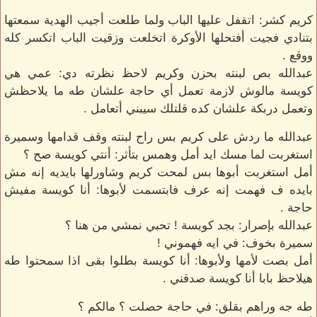
كريم كشر: اتقفل عليها الباب ولما طلعت أجيب الهدية سمعتها
بتنادي فجيت أفتحلها الأوكرة اتخلعت وزقيت الباب اتكسر كله
ووقع .
عبدالله بص لبنته بحزن وكريم لاحظ نظرته دي: عمي هي
كويسة مالوش لازمة تعمل أي حاجة علشان طه ما يلاحظش
وتعمل دربكة علشان كده قلتلك سيبني أتعامل .
عبدالله ما ردش على كريم بس راح لبنته وقف قدامها وسميرة
استغربت لما مسك ايد أمل وهمس بتأثر: أنتي كويسة صح ؟
أمل استغربت أبوها بس لمحت كريم وشاورلها بايديه إنه مش
بايده ف فهمت إنه عرف فابتسمت لأبوها: أنا كويسة مفيش
حاجة .
عبدالله بإصرار: بجد كويسة ! تحبي نمشي من هنا ؟
سميرة بخوف: في ايه فهموني !
أمل بصت لأمها ولأبوها: أنا كويسة بطلوا بقى اذا سمحتوا طه
هيلاحظ بابا أنا كويسة صدقني .
طه جه وراهم بقلق: في حاجة حصلت ؟ مالكم ؟