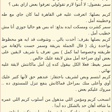
سمر بفضول: لا أنتوا لازم تقولولي تعرفوا بعض ازاي بقى ؟
كريم بصلها: اتعرفت عليه في القاهرة لما كان جاي مع طه
وخطيبته أمل .
سمر كشرت ومسكت ايده بدلع: اه بس هو حاليا جوزي أنا مش
خطيب أمل .
كريم بصلها بقرف: أخدت بالي .. وشوفت قد ايه هو محظوظ
بواحدة زيك ( قال الجملة بتريقة وسمر حست بالإهانة من
طريقته وخصوصا لما كمل ) بس تعرف يا شريف لايقين على
بعض أوي صراحة أمل مش لايقة عليك خالص .
سمر بغيظ: فعلا الكل بيقول كده إن أمل ماكانتش لايقة عليه
نهائي .
كريم ابتسم وبص لشريف باحتقار: عندهم حق لأنها كتير عليك
أوي وأعلى منك بمراحل فماكانش ينفع تنزل للمستوى ده ..
مبروك عليكم بعض .
انسحب كريم ومؤمن اللي مذهول من أسلوب كريم اللي عمره
ما شافه أهان حد بالشكل ده أبدا .
شريف بص لسمر: اديكي سلمتي عليهم يارب تكوني ارتاحتي ..