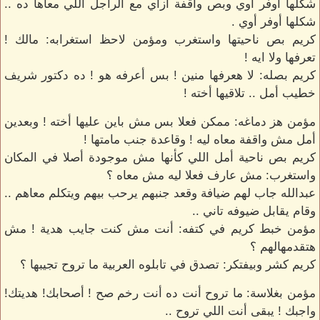
شكلها اوفر أوي وبص واقفة ازاي مع الراجل اللي معاها ده ..
شكلها أوفر أوي .
كريم بص ناحيتها واستغرب ومؤمن لاحظ استغرابه: مالك !
تعرفها ولا ايه !
كريم بصله: لا هعرفها منين ! بس أعرفه هو ! ده دكتور شريف
خطيب أمل .. تلاقيها أخته !
مؤمن هز دماغه: ممكن فعلا بس مش باين عليها أخته ! وبعدين
أمل مش واقفة معاه ليه ! وقاعدة جنب مامتها !
كريم بص ناحية أمل اللي كأنها مش موجودة أصلا في المكان
واستغرب: مش عارف فعلا ليه مش معاه ؟
عبدالله جاب لهم ضيافة وقعد جنبهم يرحب بيهم ويتكلم معاهم ..
وقام يقابل ضيوفه تاني ..
مؤمن خبط كريم في كتفه: أنت مش كنت جايب هدية ! مش
هتقدمهالهم ؟
كريم كشر وبيفتكر: تصدق في تابلوه العربية ما تروح تجيبها ؟
مؤمن بغلاسة: ما تروح أنت ده أنت رخم صح ! أصحابك! هديتك!
واجبك ! يبقى أنت اللي تروح ..