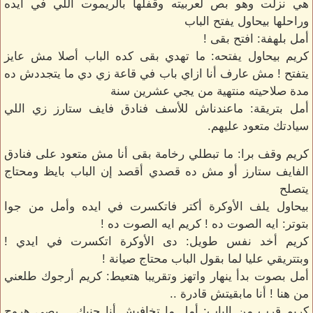
هي نزلت وهو بص لعربيته وقفلها بالريموت اللي في ايده
وراحلها بيحاول يفتح الباب
أمل بلهفة: افتح بقى !
كريم بيحاول يفتحه: ما تهدي بقى كده الباب أصلا مش عايز
يتفتح ! مش عارف أنا ازاي باب في قاعة زي دي ما يتجددش ده
مدة صلاحيته منتهية من يجي عشرين سنة
أمل بتريقة: ماعندناش للأسف فنادق فايف ستارز زي اللي
سيادتك متعود عليهم.
كريم وقف برا: ما تبطلي رخامة بقى أنا مش متعود على فنادق
الفايف ستارز أو مش ده قصدي أقصد إن الباب بايظ ومحتاج
يتصلح
بيحاول يلف الأوكرة أكتر فاتكسرت في ايده وأمل من جوا
بتوتر: ايه الصوت ده ! كريم ايه الصوت ده !
كريم أخد نفس طويل: دى الأوكرة اتكسرت في ايدي !
وبتتريقي عليا لما بقول الباب محتاج صيانة !
أمل بصوت بدأ ينهار واتهز وتقريبا هتعيط: كريم أرجوك طلعني
من هنا ! أنا مابقيتش قادرة ..
كريم قرب من الباب: أمل ما تخافيش أنا جنبك .. بصي هروح