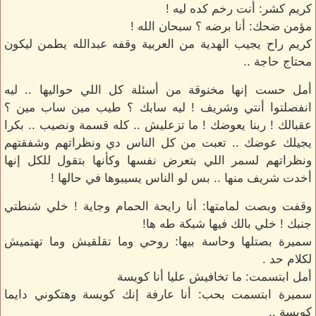
كريم كشر: أنت رخم كده ليه !
مؤمن ضحك: أنا برضه ؟ سبحان الله !
كريم راح يجيب الهدية من العربية وقفه عبدالله يطمن ليكون
محتاج حاجة ..
أمل حست إنها مخنوقة من أسئلة كل اللي حواليها .. ليه
انفصلتوا أنتي وشريف ! ليه سابك ؟ طيب مين ساب مين ؟
عقبالك ! ربنا يعوضك ! ما تزعليش .. كله قسمة ونصيب .. بكرا
يجيلك عوضك .. تعبت من كل الناس دي ونظراتهم وشفقتهم
ونظراتهم لسمر اللي بتعرض نفسها وكأنها بتقول للكل إنها
أخدت شريف منها .. بس لو الناس يسيبوها في حالها !
وقفت وبصت لمامتها: أنا رايحة الحمام وجاية ! خلي شنطتي
جنبك ! خلي بالك فيها شبكة طه ها!
سميرة بصتلها وحاسة بيها: روحي وما تقلقيش وما تهتميش
لكلام حد .
أمل ابتسمت: ما تخافيش عليا أنا كويسة
سميرة ابتسمت بحب: أنا عارفة إنك كويسة وهتكوني دايما
كويسة ..