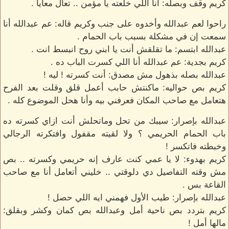
كريم وقف وبصله: أنا اللي خلعته يا مؤمن .. تعال معايا .
راحوا لعم عبدالله وأخدوه على جنب وكريم قاله: عم عبدالله أنا
سمعت إن في مشكلة بسبب باب الحمام .
عبدالله ابتسم: ما تقلقش أنت يا ابني روح انبسط انت .
كريم بجدية: عم عبدالله أنا اللي كسرت الباب ده .
عبدالله بصله بذهول مش مصدق: أنت كسرته ! ليه !
كريم بص حواليه: ماكنتش حابب أعمل قلق وقلت بعد الفرح
هتعامل مع صاحب المكان فعرفني بيه وأنا هحل الموضوع كله .
عبدالله بإصرار: سيبك من تحل وماتحلش أنت ازاي كسرته ده
باب الحمام الحريمي ؟ ولا لقيته مقفول وافتكرته الرجالي
وخبطته فاتكسر !
كريم بهدوء: لا يا عمي كنت عارف إنه حريمي وكسرته .. بص
مش وقته التفاصيل دي دلوقتي .. خليني أتعامل أنا مع صاحب
القاعة بس .
عبدالله بإصرار: طيب الأول فهمني ايه اللي حصل !
كريم بتردد بص ناحية أمل وعبدالله بص كمان وكشر وبقلق:
مالها أمل !