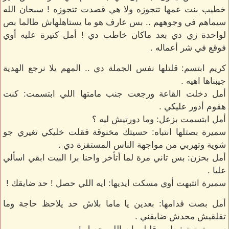
خطيب بنت عمها تتجوزه ولا هي قصدت تتجوزه ! سبحان الله
سيماهم في وجوههم .. بس عارف هو ما يستاهلهاش طالما بص
لواحدة زي دي بعد ماكان خاطب دي ! أمل كتيرة عليه أوي
فوقع في شر أعماله .
كريم ابتسم: قلتلها نفس الجملة دي .. المهم يلا نرجع الهدية
جيبناها اهيه .
أمل دخلت القاعة ورجعت جنب مامتها اللي ابتسمت: كنت
هقوم أدور عليكي .
أمل ابتسمت بزعل: وما دورتيش ليه ؟
سميرة بصتلها انتباه: حسيتك مخنوقة فقلت خليكي تغيري جو
شوية وتهربي من مواجهة الناس المستفزة دي .
أمل بحزن: بس تاني مرة لما أتأخر واحنا برا البيت ابقي اسألي
عليا .
سميرة انتبهت أوي مسكت ايديها: ايه اللي حصل ! حد ضايقك !
أمل بصت قدامها: بعدين يا ماما بلاش حد يلاحظ حاجة وما
تقلقيش محدش ضايقني .