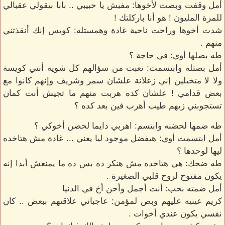
أمل وقفت وبصت لأخوها: مفيش يا حبيبي .. بابا بيقولي عقبالي
للمرة المليون ! هو أنا باركلتك !
شدت أخوها وراحت ناحية غادة وهمستله: كويس إنك أنقذتني
منهم .
طه بصلها أوي: في حاجة ؟
أمل بصتله وابتسمت: تعبت من سؤالهم كل شوية أنتي كويسة
ولا لا متخيلين إني زعلانة علشان سمر وشريف وإنهم كانوا مع
بعض قدامي ! علشان كده هربت منهم ما تجيش أنت كمان
تستجوبني زيهم طيب أهرب فين بعد كده ؟
طه ضمها لحضنه وابتسم: اهربي دايما لحضن أخوكي ؟
أمل ابتسمت أوي: هيفضل موجود ليا يعني ... غادة مش هتاخده
ليها لوحدها ؟
طه ضحك: هي هتاخده مش هنكر ده بس ده ما يمنعش أبدا إنه
يكون مفتوح لروح قلبي الصغيرة .
أمل ضمته بحب: أنت أجمل وأحن أخ في الدنيا
كريم عينيه عليهم وبص لمؤمن: عاجباني علاقتهم ببعض .. كان
نفسي يكون عندي أخوات .