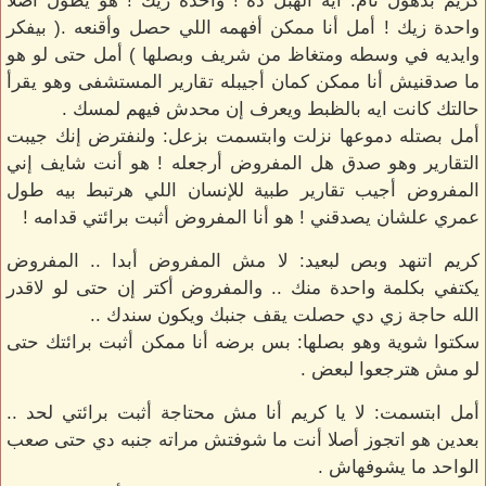
كريم بذهول تام: ايه الهبل ده ! واحدة زيك ! هو يطول أصلا
واحدة زيك ! أمل أنا ممكن أفهمه اللي حصل وأقنعه .( بيفكر
وايديه في وسطه ومتغاظ من شريف وبصلها ) أمل حتى لو هو
ما صدقنيش أنا ممكن كمان أجيبله تقارير المستشفى وهو يقرأ
حالتك كانت ايه بالظبط ويعرف إن محدش فيهم لمسك .
أمل بصتله دموعها نزلت وابتسمت بزعل: ولنفترض إنك جيبت
التقارير وهو صدق هل المفروض أرجعله ! هو أنت شايف إني
المفروض أجيب تقارير طبية للإنسان اللي هرتبط بيه طول
عمري علشان يصدقني ! هو أنا المفروض أثبت برائتي قدامه !
كريم اتنهد وبص لبعيد: لا مش المفروض أبدا .. المفروض
يكتفي بكلمة واحدة منك .. والمفروض أكتر إن حتى لو لاقدر
الله حاجة زي دي حصلت يقف جنبك ويكون سندك ..
سكتوا شوية وهو بصلها: بس برضه أنا ممكن أثبت برائتك حتى
لو مش هترجعوا لبعض .
أمل ابتسمت: لا يا كريم أنا مش محتاجة أثبت برائتي لحد ..
بعدين هو اتجوز أصلا أنت ما شوفتش مراته جنبه دي حتى صعب
الواحد ما يشوفهاش .