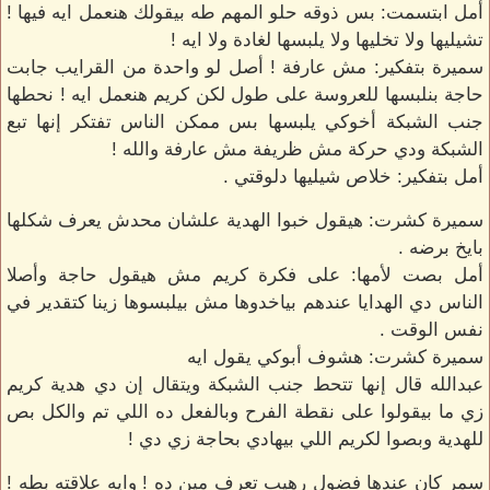
أمل ابتسمت: بس ذوقه حلو المهم طه بيقولك هنعمل ايه فيها !
تشيليها ولا تخليها ولا يلبسها لغادة ولا ايه !
سميرة بتفكير: مش عارفة ! أصل لو واحدة من القرايب جابت
حاجة بنلبسها للعروسة على طول لكن كريم هنعمل ايه ! نحطها
جنب الشبكة أخوكي يلبسها بس ممكن الناس تفتكر إنها تبع
الشبكة ودي حركة مش ظريفة مش عارفة والله !
أمل بتفكير: خلاص شيليها دلوقتي .
سميرة كشرت: هيقول خبوا الهدية علشان محدش يعرف شكلها
بايخ برضه .
أمل بصت لأمها: على فكرة كريم مش هيقول حاجة وأصلا
الناس دي الهدايا عندهم بياخدوها مش بيلبسوها زينا كتقدير في
نفس الوقت .
سميرة كشرت: هشوف أبوكي يقول ايه
عبدالله قال إنها تتحط جنب الشبكة ويتقال إن دي هدية كريم
زي ما بيقولوا على نقطة الفرح وبالفعل ده اللي تم والكل بص
للهدية وبصوا لكريم اللي بيهادي بحاجة زي دي !
سمر كان عندها فضول رهيب تعرف مين ده ! وايه علاقته بطه !