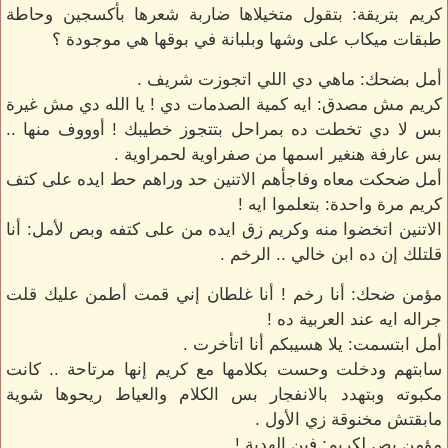
كريم بتريقة: بتقول متخيلاها ضاربة شعرها بأكسجين وحاطة
طبقات ميكاب على وشها وبلبانة في بوقها هي موجودة ؟
أمل بضحك: ماهي دي اللي اتجوزت شريف .
كريم مش مصدق: ايه كمية الصدمات دي ! يا الله دي مش غيرة
بس لا دي تخطت ده بمراحل بتتجوز خطيبك ! أوووف منها ..
بس عارفة هنغير اسمها من صفراوية لحمراوية .
أمل ضحكت معاه وفاجأهم الاتنين حد وراهم حط ايده على كتف
كريم مرة واحدة: بتعلموا ايه !
الاتنين اتخضوا منه وكريم زق ايده من على كتفه وبص لأمل: أنا
قلتلك إن ده ابن خالي .. الرخم .
مؤمن ضحك: أنا رخم ! أنا غلطان إني قمت أطمن عليك قلت
جراله ايه عند العربية ده !
أمل ابتسمت: يلا هسيبكم أنا اتأخرت .
سابتهم ودخلت وحست بكلامها مع كريم إنها مرتاحة .. كانت
مكبوته وبتهدد بالانفجار بس الكلام والعياط ريحوها شوية
مابقتش مخنوقة زي الأول .
مؤمن بص لكريم: فين الهدية !