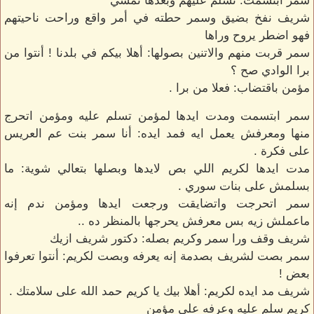
سمر ابتسمت: نسلم عليهم وبعدها نمشي
شريف نفخ بضيق وسمر حطته في أمر واقع وراحت ناحيتهم
فهو اضطر يروح وراها
سمر قربت منهم والاتنين بصولها: أهلا بيكم في بلدنا ! أنتوا من
برا الوادي صح ؟
مؤمن باقتضاب: فعلا من برا .
سمر ابتسمت ومدت ايدها لمؤمن تسلم عليه ومؤمن اتحرج
منها ومعرفش يعمل ايه فمد ايده: أنا سمر بنت عم العريس
على فكرة .
مدت ايدها لكريم اللي بص لايدها وبصلها بتعالي شوية: ما
بسلمش على بنات سوري .
سمر اتحرجت واتضايقت ورجعت ايدها ومؤمن ندم إنه
ماعملش زيه بس معرفش يحرجها بالمنظر ده ..
شريف وقف ورا سمر وكريم بصله: دكتور شريف ازيك
سمر بصت لشريف بصدمة إنه يعرفه وبصت لكريم: أنتوا تعرفوا
بعض !
شريف مد ايده لكريم: أهلا بيك يا كريم حمد الله على سلامتك .
كريم سلم عليه وعرفه على مؤمن