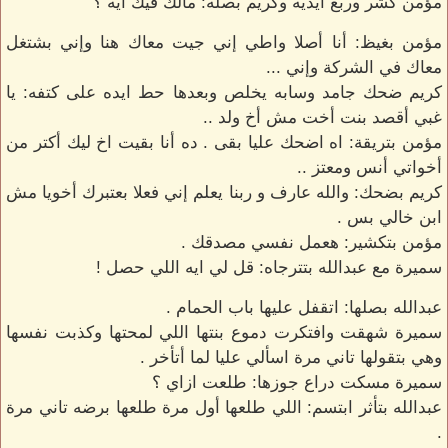
مؤمن كشر وربع ايديه وكريم بصله: مالك فيك ايه ؟
مؤمن بغيظ: أنا أصلا واطي إني جيت معاك هنا وإني بشتغل
معاك في الشركة وإني ...
كريم ضحك جامد وسابه يخلص وبعدها حط ايده على كتفه: يا
غبي أقصد بنت أخت مش أخ ولد ..
مؤمن بتريقة: اه اضحك عليا بقى . ده أنا بقيت اخ ليك أكتر من
أخواتي أنس ومعتز ..
كريم بضحك: والله عارف و ربنا يعلم إني فعلا بعتبرك أخويا مش
ابن خالي بس .
مؤمن بتكشير: هعمل نفسي مصدقك .
سميرة مع عبدالله بتترجاه: قل لي ايه اللي حصل !
عبدالله بصلها: اتقفل عليها باب الحمام .
سميرة شهقت وافتكرت دموع بنتها اللي لمحتها وكذبت نفسها
وهي بتقولها تاني مرة اسألي عليا لما أتأخر .
سميرة مسكت دراع جوزها: طلعت ازاي ؟
عبدالله بتأثر ابتسم: اللي طلعها أول مرة طلعها برضه تاني مرة
.