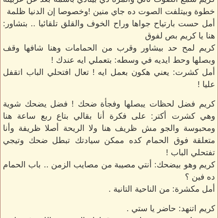
خطوة وبيتلفت الصوت ده جاي منين !وخصوصا إن الدنيا ظلمة
أمل حست بارتياح جواها وراح الخوف والقلق تلقائيا .. بتشاور:
هنا يا كريم بص لفوق
كريم لمح حد بيشاور وقرب من الحمامات وهنا شافها وقف
وبصلها وحط ايديه في وسطه: بتعملي ايه عندك !
أمل كشرت: يعني هكون بعمل ايه ! تعال افتحلي الباب اتقفل
عليا !
كريم فضل لحظات يبصلها وفجأة ضحك ! فضل يضحك شوية
وهي كشرت أكتر: على فكرة أنا بقالي بتاع ربع ساعة هنا
ومحبوسة والجو مش ظريف هنا ولا الريحة أصلا ظريفة وأنا
متعلقة فوق الحمام كده ممكن سيادتك تبطل ضحك وتيجي
تفتحلي الباب !
كريم وهو بيضحك: أنتي مصيبة من مصايب الزمن .. باب الحمام
ده فين ؟
أمل مكشرة: من الناحية التانية .
كريم اتنهد: حاضر يا ستي .