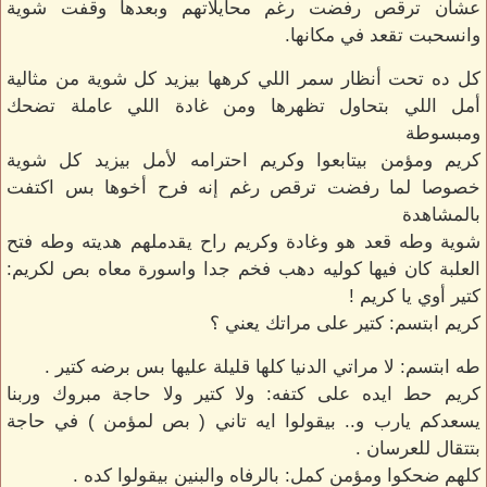
عشان ترقص رفضت رغم محايلاتهم وبعدها وقفت شوية
وانسحبت تقعد في مكانها.
كل ده تحت أنظار سمر اللي كرهها بيزيد كل شوية من مثالية
أمل اللي بتحاول تظهرها ومن غادة اللي عاملة تضحك
ومبسوطة
كريم ومؤمن بيتابعوا وكريم احترامه لأمل بيزيد كل شوية
خصوصا لما رفضت ترقص رغم إنه فرح أخوها بس اكتفت
بالمشاهدة
شوية وطه قعد هو وغادة وكريم راح يقدملهم هديته وطه فتح
العلبة كان فيها كوليه دهب فخم جدا واسورة معاه بص لكريم:
كتير أوي يا كريم !
كريم ابتسم: كتير على مراتك يعني ؟
طه ابتسم: لا مراتي الدنيا كلها قليلة عليها بس برضه كتير .
كريم حط ايده على كتفه: ولا كتير ولا حاجة مبروك وربنا
يسعدكم يارب و.. بيقولوا ايه تاني ( بص لمؤمن ) في حاجة
بتتقال للعرسان .
كلهم ضحكوا ومؤمن كمل: بالرفاه والبنين بيقولوا كده .