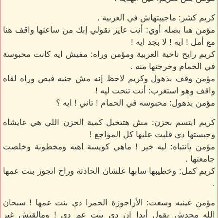
كريم كشر: ماجيبتهاش في العربية .
مؤمن هنا بصله أوي: أنت عايز تقولي إنك من ساعتها واقف هنا
مع أمل ! ايه ! لا بجد ايه !
كريم رايح ناحية العربية ومؤمن وراه: مفيش ايه كانت محبوسة
في الحمام وخرجتها منه .
مؤمن وقف بذهول وكريم لاحظ إنه مش جنبه فبص وراه لقاه
واقف وهو استغرب: أنت تنحت ليه !
مؤمن بذهول: محبوسة في الحمام ! تاني ! ايه ؟
كريم ابتسم بحزن: مش هتتخيل كمية الحزن اللي هي عايشاه
وحبستها دي قلبت عليها كل المواجع !
مؤمن بانتباه: ليه خير ! ماهي كويسة اهيه ومخطوبة وخلصت
جامعتها .
كريم كمل: وخطيبها سابها علشان الحادثة وراح اتجوز بنت عمها
.
مؤمن عينيه وسعت: الأراجوزة الحمرا دي بنت عمها ! سبحان
الله محدش يقول أبدا إن دي بنت عم دي ! ومالقتش غير