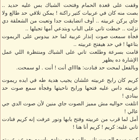
وقفت على قعدة الحمام وفتحت الشباك بس عليه حديد ..
بصت منه كان في عربيات كتير راكنة ! يمكن تلاقي حد طالع ولا
جاي يركن عربيته .. أوف اتضايقت جدا وتعبت من الشعلقة دي
نزلت .. خبطت تاني على الباب وبتدعي أمها تجيلها ..
فجأة سمعت صوت إنذار عربية لما حد بيدوس على الريموت
بتاعها ! في حد هيفتح عربيته ..
قامت بسرعة وطلعت تاني على الشباك ومنتظرة اللي عمل
الإشارة ده يظهر
وبالفعل لمحت حد فنادت: هااااي أنت ! أنت . لو سمحت.
كريم كان رايح عربيته علشان يجيب هدية طه في ايده ريموت
عربيته داس عليه فتحها ورايح ناحيتها وفجأة سمع صوت حد
بينادي !
اتلفت حواليه مش مميز الصوت جاي منين لأن صوت الدي جي
عالي !
أمل لما قرب من عربيته وفتح بابها ونور عرفت إنه كريم فنادت
تاني عليه: كريم ! كريم أنا هنا !
كريم سمع الصوت تاني والمرة دي بينادي باسمه بعد عن عربيته