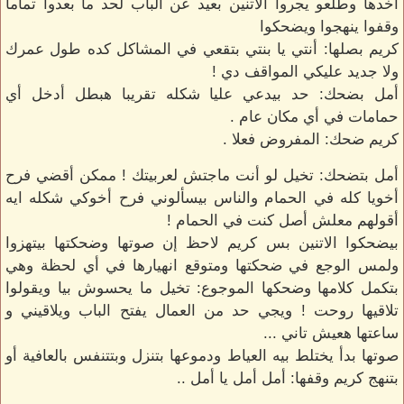
أخدها وطلعو يجروا الاتنين بعيد عن الباب لحد ما بعدوا تماما
وقفوا ينهجوا ويضحكوا
كريم بصلها: أنتي يا بنتي بتقعي في المشاكل كده طول عمرك
ولا جديد عليكي المواقف دي !
أمل بضحك: حد بيدعي عليا شكله تقريبا هبطل أدخل أي
حمامات في أي مكان عام .
كريم ضحك: المفروض فعلا .
أمل بتضحك: تخيل لو أنت ماجتش لعربيتك ! ممكن أقضي فرح
أخويا كله في الحمام والناس بيسألوني فرح أخوكي شكله ايه
أقولهم معلش أصل كنت في الحمام !
بيضحكوا الاتنين بس كريم لاحظ إن صوتها وضحكتها بيتهزوا
ولمس الوجع في ضحكتها ومتوقع انهيارها في أي لحظة وهي
بتكمل كلامها وضحكها الموجوع: تخيل ما يحسوش بيا ويقولوا
تلاقيها روحت ! ويجي حد من العمال يفتح الباب ويلاقيني و
ساعتها هعيش تاني ...
صوتها بدأ يختلط بيه العياط ودموعها بتنزل وبتتنفس بالعافية أو
بتنهج كريم وقفها: أمل أمل يا أمل ..