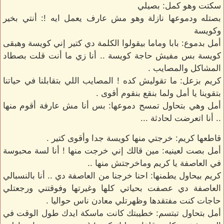
سكتت وهو كمل: بصيلي
بصتله ودموعها نازلة وهو مش عارف يعمل ايه !: أنتي بخير
وكويسة
أمل بدموع: بابا وماما بيقولوا الكلمة دي كتير إني كويسة وهبقى
كويسة بس مفيش حاجة كويسة .. أنا زي ما أنت قلت بصطاد
المشاكل والمصايب .
كريم بزعل: ما تقوليش كده ! المصايب اللي بتقابلنا في حياتنا
بتقوينا يا أمل ولما بنقع بنقوم أقوى .
أمل وهي بتحاول تمسح دموعها: بس أنا مش عارفة أقوم منها
.. أنا اتعرضت لحادثة ...
قاطعها كريم: خرجتي منها كويسة جدا وأقوى كتير .
أمل بصت لعينيه: مين قالك إني خرجت منها ! أنا لسة محبوسة
في العاصفة يا كريم وماخرجتش منها ..
كريم بيحاول يطمنها: احنا خرجنا من العاصفة دي .. أنا بالنسبالي
العاصفة دي عصفت بحياتي كلها وغيرتها وفوقتني ورجعتلي
حاجات كنت مفتقدها وظهرتلي معادن ناس حواليا .
أمل بتحاول تبتسم: خطيبتك كانت ماسكة ايدك طول الوقت في