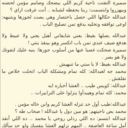
سميرة التفتت ناحية كريم اللي بيضحك وضامم مؤمن لحضنه
وبيهزروا وابتسمت: ربنا يحفظه لشبابه .. أنت عرفت ازاي ؟
عبدالله حكالها اللي حصل باختصار وهي بصت لجوزها وبتنبهه:
اوعى توافقه وتخليه يدفع تمن تصليح الباب .
عبدالله بصلها بغيظ: يعني شايفاني أهبل يعني ولا عبيط ولا
هدفع ضيف عندي تمن باب اتكسر وهو بينقذ بنتي !
سميرة ضحكت غصبا عنها من أسلوب جوزها: بنبه عليك لتفوتك
ولا هو يصر .
عبدالله بغيظ: لا يا ستي ما تنبهيش .
محمد جه لعبدالله: كله تمام ومشكلة الباب اتحلت خلاص ما
تقلقش .
عبدالله: كويس طيب .. العشا أخباره ايه
محمد: كله تمام وهيبدأوا ينزلوا على الترابيزات ..
عبدالله:طيب أول حد تنزله العشا كريم وابن خاله مؤمن .
محمد بص ناحيتهم: هو مين دول يا عبدالله ! صحاب طه ؟
عبدالله ابتسم: ده اللي ردلي روحي يا محمد .. ده اللي أنقذ
أمل ساعة العاصفة .. المهم نزلهم العشا بنفسك ولو حد سألك