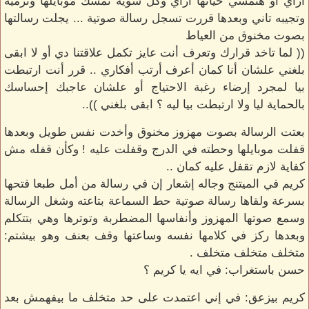
ازاي أو هتمشي حياتها ازاي وكل شوية تمسك موبايلها وترميه
وتجيبه تاني وبعدها قررت تسجل رسالة صوتية ... يجلت رسالتها
بصوت مخنوق من العياط
(( لما تاخد قرارك وتعرف أنت عايز تكمل علاقتنا دي أو لا ابقى
بلغني علشان أنا كمان أعرف أرتب أفكاري .. قرر أنت ارتبطت
بيا لمجرد إرضاء رغبة الاحتياج أو علشان عاجبك إحساسك
بالحماية ليا ولا ارتبطت بيا ليه ؟ ابقى بلغني ))..
بعتت الرسالة بصوت مهزوز مخنوق وأخدت نفس طويل وبعدها
قفلت موبايلها وحطته في الدرج وقفلت عليه ! وكأن قفله مش
كفاية لازم تقفل عليه كمان ..
كريم في الميتنج وجاله إشعار إن في رسالة من أمل طبعا فتحها
بسرعة ولقاها رسالة صوتية حط السماعة بتاعته وشغل الرسالة
وسمع صوتها المهزوز وأنفاسها المضطربة وتوترها وهي بتتكلم
وبعدها ركز في كلامها نفسه وساعتها وقف بعنف وهو بيشتم:
متخلف متخلف متخلف .
حسن باستغراب: في ايه يا كريم ؟
كريم بيزعق: في إني اعتمدت على حد متخلف ما بيفهمش بعد