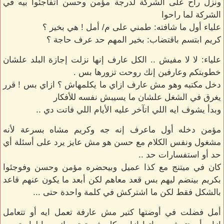
ونزل راح على الشركة لدرجة مؤمن وحسن اتفاجئوا بيه في
الشركة لما راحوا
علياء أول ما شافته: طمني على م/ أمل ! هي بخير ؟
كريم ابتسم باقتضاب: بخير المهم حد عرف حاجة ؟
علياء: لا لا مفيش .. الكل عارف إنها نزلت إجازة البلد علشان
خطوبتكم وعارفين إنك روحت تزورها بس .
دخل مكتبه وهو مش عارف ازاي ما يكلمهاش ؟ ازاي بس ! قرر
يغرق في الشغل علشان ما يسيبش نفسه للأفكار
وبدأ يشوف ايه اللي اتآخر عليه الأيام اللي فاتت دي ..
مؤمن دخله أول ماعرف إنه جه وكريم مشاه بسرعة لأنه
مشغول ونفس الكلام مع حسن هو مش عايز يرد على أسئلة أي
حد أو استفسارات حد ..
كان في ميتنج مع كذا عميل وبيحضره مؤمن وحسن وفوجئوا
بكريم بينضم ليهم بس قعد معاهم لكن أبعد ما يكون عنهم قاعد
بالشكل فقط لكن ما اشتركش في كلمة واحدة حتى ...
أمل فضلت في أوضتها كتير مش عارفة تعمل ايه أو تتعامل