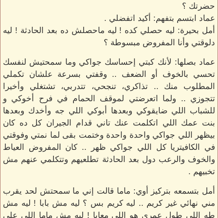
حضرتك ؟
عماد ابتسم بتفهم: أكيد اتفضلي .
أمل بحيرة: ليه حصلي كده ! ليه ماحصلش ده بعد الحادثة ! ليه
دلوقتي وأنا المفروض مبسوطة ؟
عماد بصلها: لأنك كبتي إحساسك جواكي وما سمحتيش لنفسك
تحسي بالخوف أو الضعف .. وقفتي بسرعة علشان تكملي
المطلوب منك .. تذاكري، تنجحي، تتدربي، تشتغلي وأخيرا
تتجوزي .. ولما اتعرضتي لموقف الحمام في فرح أخوكي و
للشباب اللي ضايقوكي وبعدها أبوكي اللي جه وأخدك وبعدها
بنت عمك اللي اتكلمت عنك تاني قدام الجيران كل ده كان
بيظهر اللي جواكي واحدة واحدة وختمت بقى لما نمتي وفوقتي
في الكافيتريا كل اللي جواكي ظهر .. كان المفروض العياط
والخوف والرعب دول بعد الحادثة تطلعيهم وتتكلمي عنهم مش
تخبيهم .
أمل بتسمعه بتركيز أوي: ماما قالت إني ما سمحتش لحد يقرب
مني نهائي غير كريم .. ليه كريم بس ؟ ليه مش بابا ! ليه مش
طه اللي طول عمري هو اللي معايا ! ليه مش ماما اللي على