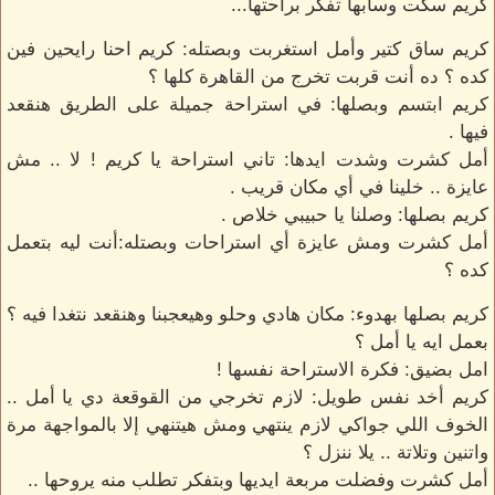
كريم سكت وسابها تفكر براحتها...
كريم ساق كتير وأمل استغربت وبصتله: كريم احنا رايحين فين
كده ؟ ده أنت قربت تخرج من القاهرة كلها ؟
كريم ابتسم وبصلها: في استراحة جميلة على الطريق هنقعد
فيها .
أمل كشرت وشدت ايدها: تاني استراحة يا كريم ! لا .. مش
عايزة .. خلينا في أي مكان قريب .
كريم بصلها: وصلنا يا حبيبي خلاص .
أمل كشرت ومش عايزة أي استراحات وبصتله:أنت ليه بتعمل
كده ؟
كريم بصلها بهدوء: مكان هادي وحلو وهيعجبنا وهنقعد نتغدا فيه ؟
بعمل ايه يا أمل ؟
امل بضيق: فكرة الاستراحة نفسها !
كريم أخد نفس طويل: لازم تخرجي من القوقعة دي يا أمل ..
الخوف اللي جواكي لازم ينتهي ومش هيتنهي إلا بالمواجهة مرة
واتنين وتلاتة .. يلا ننزل ؟
أمل كشرت وفضلت مربعة ايديها وبتفكر تطلب منه يروحها ..