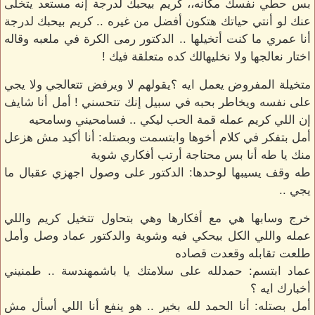
بس حطي نفسك مكانه،، كريم بيحبك لدرجة إنه مستعد يتخلى
عنك لو أنتي حياتك هتكون أفضل من غيره .. كريم بيحبك لدرجة
أنا عمري ما كنت أتخيلها .. الدكتور رمى الكرة في ملعبه وقاله
اختار نعالجها ولا نخليهالك كده متعلقة فيك !
متخيلة المفروض يعمل ايه ؟يقولهم لا ويرفض تتعالجي ولا يجي
على نفسه ويخاطر بحبه في سبيل إنك تتحسني ! أمل أنا شايف
إن اللي كريم عمله قمة الحب ليكي .. فسامحيني وسامحيه
أمل بتفكر في كلام أخوها وابتسمت وبصتله: أنا أكيد مش هزعل
منك يا طه أنا بس محتاجة أرتب أفكاري شوية
طه وقف يسيبها لوحدها: الدكتور على وصول اجهزي عقبال ما
يجي ..
خرج وسابها هي مع أفكارها وهي بتحاول تتخيل كريم واللي
عمله واللي الكل بيحكي فيه وشوية والدكتور عماد وصل وأمل
طلعت تقابله وقعدت قصاده
عماد ابتسم: حمدلله على سلامتك يا باشمهندسة .. طمنيني
أخبارك ايه ؟
أمل بصتله: أنا الحمد لله بخير .. هو ينفع أنا اللي أسأل مش