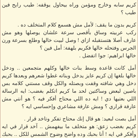
كريم سابه وخارج ومؤمن وراه بيحاول يوقفه: طيب رايح فين
طيب ؟
كريم بدون ما يقف: لأمل مش هسمع كلام المتخلف ده .
ركب عربيته وساق بأقصى سرعة علشان يوصلها وهو مش
عارف أصلا هتستقبله ازاي ! وصل لبيت خالها وطلع بسرعة ورن
الجرس وفتحله خالها فكريم بلهفة: أمل فين ؟
خالها ابراهيم: جوا اتفضل .
أمل كانت قاعدة وسط بنات خالها وكلهم متجمعين .. ودخل
خالها بلغها إن كريم عايز يدخل وبناته غطوا شعرهم وبعدها كريم
دخل وهي شافته وقفت وبصتله والكل وقف مستني كلامه بس
باصين لبعض وساكتين لحد ما كريم اتكلم بغضب: ايه الرسالة
اللي بعتيها دي ! ايه ده اللي محتاج أفكر فيه ؟ هو أنتي مش
عارفة قراري ؟ ومش عارفة مشاعري وإحساسي ايه ؟
أمل بصت لبعيد: هو قال إنك محتاج تفكر وتاخد قرار .
كريم بغضب زعق: هو متخلف ما بيفهمش .. آخد قرار في ايه
وأفكر في ايه ! أنا بحبك وده واضح وضوح الشمس للكل .. بحبك