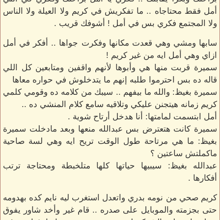
أمل فقط محتاجاه .. ما تفكريش في كريم ولا العيلة ولا الناس
ولا المجتمع فكري بس في أمل ! أشوفك قريب .
سابها ومشي وهي قعدت مكانها وفكرت جواها .. أفكر في أمل
ازاي وهي أمل ايه من غير كريم !
سميرة قربت منها هي وأبوها لأنهم واقفين ومتابعين كل اللي
قاله ده بس احترموا طلبه إنهم ما يتدخلوش في حواره معاها
سميرة بغيظ: والله ما بيفهم .. سيبك من كلامه ده وقومي كلمي
كريم زمانه هيتجنن عليكي وتلاقيه سامع كلام المنشي ده ..
أمل ابتسمت لمامتها: أنا هدخل أرتاح شوية .
سميرة كانت هتعترض بس عبدالله منعها وبعد مادخلت سميرة
بغيظ: ما هي مرتاحة طول الوقت تريح ايه وهي لسة صاحية
ماكملتش ساعتين ؟
عبدالله بغيظ: سيبيها حياتها كلها متلخبطة ومحتاجة ترتب
أفكارها .
كريم صحي من نومه بدري واتعدل استغرب ليه نايم كده بهدومه
حتى بجزمته والموبايل على صدره .. قام غير وأخد شاور يفوق