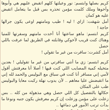
كريم بصلها وابتسم: نور وعيلتها كلهم اتقبض عليهم هي وأبوها
وأخوها وملك كلمت مؤمن تحذره بس قبل ما يتعامل اتقبض
عليه هو كمان
أمل شهقت: ازاي ! ليه ! طيب ومامتهم اوعى يكون جرالها
حاجة !
كريم ابتسم: ماهو ساعتها أنا أخدت مامتهم وسفرتها للمنيا
وهناك كنت قريب لأخوكي وقابلته في الطريق لما عرفت باللي
حصل
أمل كشرت: سافرت من غير ما تقولي !
كريم ابتسم: زي ما أنتي سافرتي من غير ما تقوليلي ! بعدين
متخيله كمية المصايب اللي كنت فيها ! أصلا أنا معرفتش أقول
لأمي إني مسافر أنا كنت في سباق مع البوليس والحمد لله إني
ما اتقبضش عليا معاهم .. لأن يدوب نهلة ركبت معايا والبوليس
طب على المكان
حكالها بالتفصيل كل اللي حصل وهي مذهولة من كله .. بس
زعلت على مؤمن وزعلت إن كريم معرفش يكون جنبه ونوعا ما
بدأت ترتب الأمور في دماغها ..