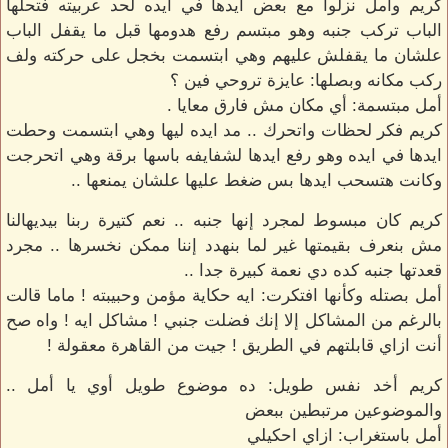
كريم وأمل نزلوا مع بعض ايدها في ايده لحد عربيته فتحلها
الباب تركب جنبه وهو مبتسم رفع هدومها قبل ما يقفل الباب
علشان ما يقفلش عليهم وهي ابتسمت بخجل على حركته ولف
ركب مكانه وبصلها: عايزة تروحي فين ؟
أمل مبتسمة: أي مكان مش فارق معايا .
كريم فكر لحظات واتحرك .. مد ايده ليها وهي ابتسمت وحطت
ايدها في ايده وهو رفع ايدها لشفايفه باسها برقة وهي اتحرجت
وكانت هتسحب ايدها بس ضغط عليها علشان يمنعها ..
كريم كان مبسوط لمجرد إنها جنبه .. نعم كتيرة ربنا بيديهالنا
مش بنعرف بقيمتها غير لما بنهدد إننا ممكن نخسرها .. مجرد
قعدتها جنبه كده دي نعمة كبيرة جدا ..
أمل بصتله وكأنها افتكرت: ايه حكاية مؤمن وحبيبته ! ماما قالت
بالرغم من المشاكل إلا إنك فضلت جنبي ! مشاكل ايه ! واه صح
أنت ازاي قابلتهم في الطريق ! جيت من القاهرة معقولة !
كريم أخد نفس طويل: ده موضوع طويل أوي يا أمل ..
والموضوعين مرتبطين ببعض
أمل باستغراب: ازاي احكيلي