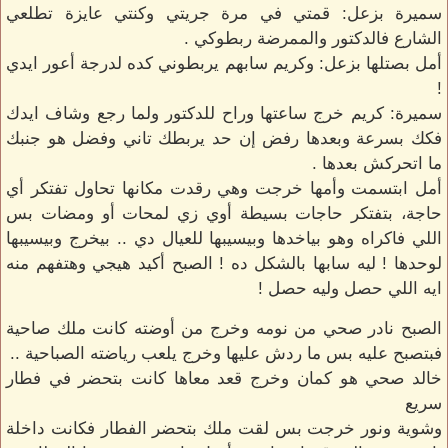
سميرة بزعل: قمتي في مرة جريتي وكنتي عايزة تطلعي
الشارع فالدكتور والممرضة ربطوكي .
أمل بصتلها بزعل: وكريم سابهم يربطوني كده لدرجة أعور ايدي
!
سميرة: كريم خرج ساعتها وراح للدكتور ولما رجع وشاف ايدك
فكك بسرعة وبعدها رفض إن حد يربطك تاني وفضل هو جنبك
ما اتحركش بعدها .
أمل ابتسمت وأمها خرجت وهي رقدت مكانها تحاول تفتكر أي
حاجة، بتفتكر حاجات بسيطة أوي زي لمحات أو ومضات بس
اللي فاكراه وهو بياخدها وبيسيبها للعيال دي .. بيخرج وبيسيبها
لوحدها ! ليه سابها بالشكل ده ! الصبح أكيد هيجي وهتفهم منه
ايه اللي حصل وليه حصل !
الصبح نادر صحي من نومه وخرج من أوضته كانت ملك صاحية
فبتصبح عليه بس ما ردش عليها وخرج يلعب رياضته الصباحية ..
خالد صحي هو كمان وخرج قعد معاها كانت بتحضر في فطار
سريع
وشوية ونور خرجت بس لقت ملك بتحضر الفطار فكانت داخلة