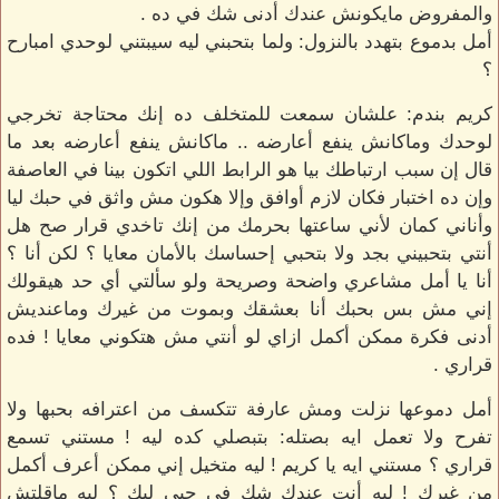
والمفروض مايكونش عندك أدنى شك في ده .
أمل بدموع بتهدد بالنزول: ولما بتحبني ليه سيبتني لوحدي امبارح
؟
كريم بندم: علشان سمعت للمتخلف ده إنك محتاجة تخرجي
لوحدك وماكانش ينفع أعارضه .. ماكانش ينفع أعارضه بعد ما
قال إن سبب ارتباطك بيا هو الرابط اللي اتكون بينا في العاصفة
وإن ده اختبار فكان لازم أوافق وإلا هكون مش واثق في حبك ليا
وأناني كمان لأني ساعتها بحرمك من إنك تاخدي قرار صح هل
أنتي بتحبيني بجد ولا بتحبي إحساسك بالأمان معايا ؟ لكن أنا ؟
أنا يا أمل مشاعري واضحة وصريحة ولو سألتي أي حد هيقولك
إني مش بس بحبك أنا بعشقك وبموت من غيرك وماعنديش
أدنى فكرة ممكن أكمل ازاي لو أنتي مش هتكوني معايا ! فده
قراري .
أمل دموعها نزلت ومش عارفة تتكسف من اعترافه بحبها ولا
تفرح ولا تعمل ايه بصتله: بتبصلي كده ليه ! مستني تسمع
قراري ؟ مستني ايه يا كريم ! ليه متخيل إني ممكن أعرف أكمل
من غيرك ! ليه أنت عندك شك في حبي ليك ؟ ليه ماقلتش