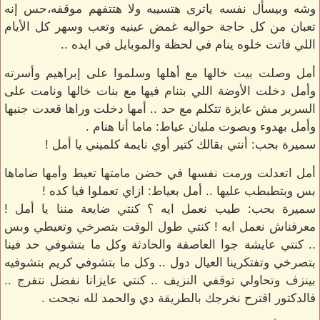
وشه وبيسأل نفسه ياترى هتسيبه ولا هتتفهم موقفه،حس إنه
تعبان من كل حاجة حواليه غمض عينيه وتعب وسهر كل الأيام
اللي فاتت خلوه ينام في لحظة والموبايل في ايده ..
أمل وصلت بيت خالها مع أهلها وسلموا على إبراهيم وأسرته
وأمل دخلت الأوضة اللي بتنام فيها مع بنات خالها ونامت على
السرير مش عايزة تتكلم مع حد .. أمها دخلت وراها قعدت جنبها
وأمل بهدوء وبصوت مليان عياط: ماما أنا هنام .
سميرة بحب: أنتي بقالك كتير أوي نايمة كلميني يا أمل !
أمل اتعدلت ورمت نفسها في حضن مامتها تعيط وأمها ضاماها
بس وبتطبطب عليها .. أمل بعياط: ازاي تعملوا فيا كده !
سميرة بحب: طيب نعمل ايه ؟ كنتي ضايعة مننا يا أمل !
معرفناش نعمل ايه ! كنتي طول الوقت بتصرخي وتعيطي وبس
.. كنتي عايشة جوا العاصفة والحادثة وكل ما بتشوفي حد فينا
بتصرخي وتفتكرينا العيال دول .. وكل ما بتشوفي كريم بتشوفيه
بينزف وتحاولي توقفي النزيف .. كنتي عايزانا نفضل نتفرج ..
فالدكتور اقترح نخرجك بالطريقة دي والحمد لله نجحت .