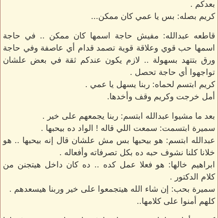
بعدكم .
كريم بصله: بس يا عمي كان ممكن...
قاطعه عبدالله: مفيش حاجة اسمها كان ممكن .. في حاجة
اسمها حب قوي وعلاقة قوية تصمد قدام أي عاصفة وفي حاجة
ورق بتتهد بسهولة .. لازم يكون عندكم ثقة في بعض علشان
تواجهوا أي حاجة تحصل .
كريم ابتسم لحماه: ربنا يسهل يا عمي .
أمل خرجت وكريم وقف وأخدها.
بعد ما مشيوا عبدالله ابتسم: ربنا يجمعهم على خير .
سميرة ابتسمت: سمعت اللي قاله ! الواد ده بيحبها .
عبدالله ابتسم: هو بيحبها بس مش علشان قال إنه بيحبها .. هو
خلانا كلنا نشوف حبه ده بكل تصرفاته وأفعاله .
ابراهيم خالها: هو فعلا عمل كده .. ده كان داخل هيتجنن من
كلام الدكتور .
سميرة بحب: إن شاء الله هيتجمعوا على خير وربنا هيسعدهم .
كلهم أمنوا على كلامها..