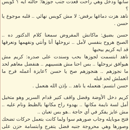
سابها ودخل وهي راحت قعدت جنب جوزها: حالته ايه ؟ كويس
؟
ناهد هزت دماغها برفض: لا مش كويس نهائي .. قلبه موجوع يا
حسن .
حسن بضيق: ماكانش المفروض سمعنا كلام الدكتور ده ..
الصبح هروح بنفسي لأمل .. نروحلها أنا وأنتي ونفهمها ونعرفها
قد ايه كريم بيحبها
ناهد ابتسمت لجوزها بحب وسندت على صدره: كريم مش
هيوافق نروحلها .. بس احنا مش هنسيبهم .. هنفضل معاهم لحد
ما نجوزهم .. هنجوزهم صح يا حسن ؟عايزة أعمله فرح ما
اتعملش لحد قبله
حسن ابتسم: هنعمله يا ناهد .. بإذن الله هنعمل .
كريم دخل الأوضة وفضل واقف كتير قدام السرير وهو متخيل
أمل لسة نايمة مكانها .. بهدوء راح مكانها بالظبط ونام عليه ..
مش عايز يفكر في أي حاجة ..هو بس تعبان ..
فتح موبايله وجاب صورهم سوا ولما كانت بتعمل حركات تضحك
وصورها وهي محروجة جنبه فضل يتفرج وابتسامة حزن على