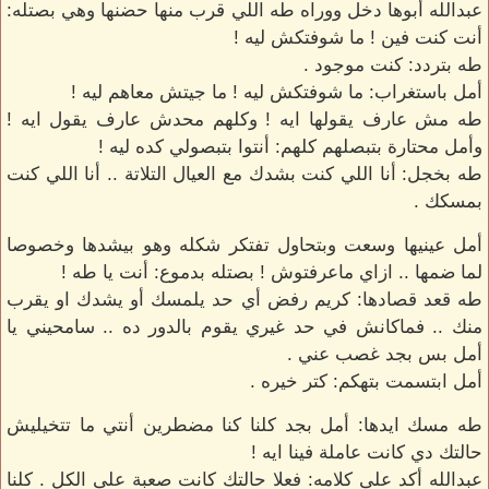
عبدالله أبوها دخل ووراه طه اللي قرب منها حضنها وهي بصتله:
أنت كنت فين ! ما شوفتكش ليه !
طه بتردد: كنت موجود .
أمل باستغراب: ما شوفتكش ليه ! ما جيتش معاهم ليه !
طه مش عارف يقولها ايه ! وكلهم محدش عارف يقول ايه !
وأمل محتارة بتبصلهم كلهم: أنتوا بتبصولي كده ليه !
طه بخجل: أنا اللي كنت بشدك مع العيال التلاتة .. أنا اللي كنت
بمسكك .
أمل عينيها وسعت وبتحاول تفتكر شكله وهو بيشدها وخصوصا
لما ضمها .. ازاي ماعرفتوش ! بصتله بدموع: أنت يا طه !
طه قعد قصادها: كريم رفض أي حد يلمسك أو يشدك او يقرب
منك .. فماكانش في حد غيري يقوم بالدور ده .. سامحيني يا
أمل بس بجد غصب عني .
أمل ابتسمت بتهكم: كتر خيره .
طه مسك ايدها: أمل بجد كلنا كنا مضطرين أنتي ما تتخيليش
حالتك دي كانت عاملة فينا ايه !
عبدالله أكد على كلامه: فعلا حالتك كانت صعبة على الكل . كلنا