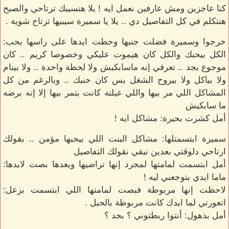
كنا عاجزين ومش عارفين نعمل ايه ! يلا هنسيبك ترتاحي والصبح
هنتكلم في كل التفاصيل دي .. يلا يا سميرة سيبيها ترتاح شوية .
خرجوا وسميرة فضلت جنبها وحطت ايدها على راسها بحب:
الكل بيحبك والكل كان هيموت عليكي وخصوصا كريم .. كان
موجوع بجد .. تعرفي إنه ماسابكيش ولا لحظة واحدة .. ولا بينام
ولا بياكل ولا بيروح الشغل بس كان جنبك .. وبالرغم من كل
المشاكل اللي مر بيها واللي عيلته كانت بتمر بيها إلا إنه برضه
ما سابكيش
أمل كشرت بحيرة: مشاكل ايه !
سميرة ابتسمتلها: مشاكل البنت اللي بيحبها مؤمن .. بقولك
ارتاحي دلوقتي بعدين نبقي نقولك التفاصيل
أمل ابتسمت لمامتها لمجرد إنها تراضيها وبعدها بصت لايدها:
ماما ايدي بتوجعني ليه !
لاحظت إنها مربوطة فبصت لمامتها اللي ابتسمت بزعل:
اتعورتي لما ايدك كانت مربوطة بالحبل .
أمل بذهول: أنتوا ربطتوني ؟ بجد ؟