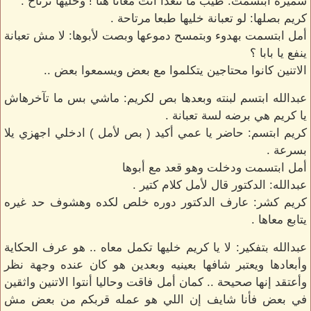
سميرة ابتسمت: طيب ما تتغدا أنت معانا هنا ! وخليها ترتاح .
كريم بصلها: لو تعبانة خليها طبعا مرتاحة .
أمل ابتسمت بهدوء وبتمسح دموعها وبصت لأبوها: لا مش تعبانة
ينفع يا بابا ؟
الاتنين كانوا محتاجين يتكلموا مع بعض ويسمعوا بعض ..
عبدالله ابتسم لبنته وبعدها بص لكريم: ماشي بس ما تآخرهاش
يا كريم هي برضه لسة تعبانة .
كريم ابتسم: حاضر يا عمي أكيد ( بص لأمل ) ادخلي اجهزي يلا
بسرعة .
أمل ابتسمت ودخلت وهو قعد مع أبوها
عبدالله: الدكتور قال لأمل كلام كتير .
كريم كشر: عارف الدكتور دوره خلص لكده وهشوف حد غيره
يتابع معاها .
عبدالله بتفكير: لا يا كريم خليها تكمل معاه .. هو عرف الحكاية
وأبعادها ويعتبر شافها بعينيه وبعدين هو كان عنده وجهة نظر
وأعتقد إنها صحيحة .. كمان أمل فاقت وحاليا أنتوا الاتنين واثقين
في بعض فأنا شايف إن اللي هو عمله قربكم من بعض مش