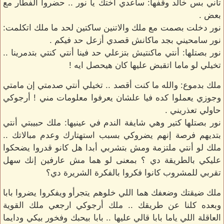
تاني بس خالد وقفها: ساعدي أختك يا نور .. حضروا الفطار مع
بعض .
نور دخلت بصمت مع ملك والاتنين ساكتين لحد ما ملك اتكلمت:
نور سامحيني بجد ماكانش قصدي أزعل حد فيكم .
نور بصتلها: أنتي ماكنتيش بتزعلي حد فينا أنتي كنتي بتدمرينا ..
تخيلي لو ماما اتقبض عليها كان هيحصل ايه !
ملك بدموع: والله ما كنت أقصد .. تخيلي أنتي صدمتي إن مامتي
وجوزي يعملوا كده فيا علشان يعرفوا معلومات مني ! أرجوكي
حاولي تعذريني .
نور بصتلها كتير وهي شايفة الندم في عينيها: ملك حبيبتي أنتي
بتديهم فرصة إنهم يضروكي بسبب استهتارك وعدم مبالاتك ..
ملك لو أنتي ملتزمة ومش بتشربي أبدا هل كانو قدروا يضحكوا
عليكي بالطريقة دي ؟ بمعنى لو هما مش عارفين إنك سهل
تقربي للمشروب كانوا فكروا بالفكرة الشريرة دي؟
ملك ضيقتك وضعفك هما اللي خلوهم يتجرأو ويفكروا يضروا بابا
وبعده كلنا عن طريقك .. ملك أرجوكي ارجعي ملك القوية
العاقلة اللي ياما بابا قالي عليها .. بابا بيحبك وفخور بيكي ودايما