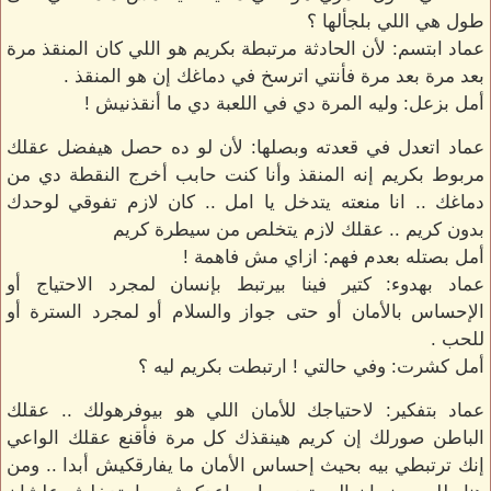
طول هي اللي بلجألها ؟
عماد ابتسم: لأن الحادثة مرتبطة بكريم هو اللي كان المنقذ مرة
بعد مرة بعد مرة فأنتي اترسخ في دماغك إن هو المنقذ .
أمل بزعل: وليه المرة دي في اللعبة دي ما أنقذنيش !
عماد اتعدل في قعدته وبصلها: لأن لو ده حصل هيفضل عقلك
مربوط بكريم إنه المنقذ وأنا كنت حابب أخرج النقطة دي من
دماغك .. انا منعته يتدخل يا امل .. كان لازم تفوقي لوحدك
بدون كريم .. عقلك لازم يتخلص من سيطرة كريم
أمل بصتله بعدم فهم: ازاي مش فاهمة !
عماد بهدوء: كتير فينا بيرتبط بإنسان لمجرد الاحتياج أو
الإحساس بالأمان أو حتى جواز والسلام أو لمجرد السترة أو
للحب .
أمل كشرت: وفي حالتي ! ارتبطت بكريم ليه ؟
عماد بتفكير: لاحتياجك للأمان اللي هو بيوفرهولك .. عقلك
الباطن صورلك إن كريم هينقذك كل مرة فأقنع عقلك الواعي
إنك ترتبطي بيه بحيث إحساس الأمان ما يفارقكيش أبدا .. ومن