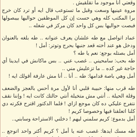
وقعتي أنا موجود ما تقلقيش .
مروة عينيها وسعت وقبل ما تستوعب قال ايه أو ترد كان خرج
برا المكتب كله وهي حست إن كل الموظفين حواليها بيبصولها
فبصت حواليها بس كل واحد كان مركز في شغله ..
عماد اتواصل مع طه علشان يعرف عنوانه .. طه بلغه بالعنوان
ودخل هو عند أخته قعد جنبها بحرج وتوتر: أمل !
أمل بصتله بوجع: نعم يا طه ؟
طه بحب: سامحيني .. غصب عني .. بس ماكانش في ايدينا أي
حاجة غير كده .. ما تزعليش مني ..
أمل وهي باصة قدامها: طه .. أنا .. أنا مش عارفة أقولك ايه !
طه قرب منها: حبيبة قلبي أنا لأول مرة أحس بالعجز والضعف
وقلة الحيلة .. أنتي مش متخيلة أنتي حالتك كانت ايه ! وإننا نقف
نتفرج عليكي ده كان موجع ازاي ! فلما الدكتور اقترح فكرته دي
كلنا اتعلقنا فيها وخصوصا كريم !
أمل بدموع: كريم سلمني ليهم ! دخلني الاستراحة وسابني..
طه مسك ايدها: غصب عنه يا أمل ؟ كريم أكتر واحد اتوجع ..