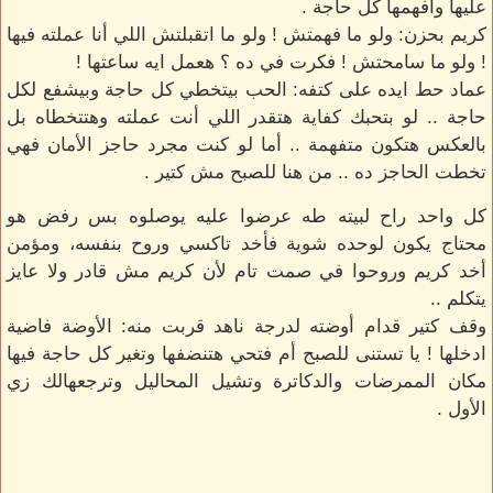
عليها وأفهمها كل حاجة .
كريم بحزن: ولو ما فهمتش ! ولو ما اتقبلتش اللي أنا عملته فيها
! ولو ما سامحتش ! فكرت في ده ؟ هعمل ايه ساعتها !
عماد حط ايده على كتفه: الحب بيتخطي كل حاجة وبيشفع لكل
حاجة .. لو بتحبك كفاية هتقدر اللي أنت عملته وهتتخطاه بل
بالعكس هتكون متفهمة .. أما لو كنت مجرد حاجز الأمان فهي
تخطت الحاجز ده .. من هنا للصبح مش كتير .
كل واحد راح لبيته طه عرضوا عليه يوصلوه بس رفض هو
محتاج يكون لوحده شوية فأخد تاكسي وروح بنفسه، ومؤمن
أخد كريم وروحوا في صمت تام لأن كريم مش قادر ولا عايز
يتكلم ..
وقف كتير قدام أوضته لدرجة ناهد قربت منه: الأوضة فاضية
ادخلها ! يا تستنى للصبح أم فتحي هتنضفها وتغير كل حاجة فيها
مكان الممرضات والدكاترة وتشيل المحاليل وترجعهالك زي
الأول .