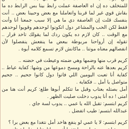
للمتخلف ده إن اه العاصفة عملت رابط بينا بس الرابط ده ما
بقاش قوي غير لما قربنا واتعاملنا مع بعض وحبينا بعض .. أنت
بنفسك قلت إن العاصفة دي ما هي إلا سبب جمعنا أنا وأنت
فقط لكن الحب والمشاعر دول اتكونوا لوحدهم وقويوا لوحدهم
مع الوقت .. كان لازم ده يكون ردك لما يقولك تاخد قرار ..
تقوله إن أرواحنا مربوطة ببعض ما ينفعش ينفصلوا لأن
انفصالهم معناه موتنا .. ماكانش لازم تسمع كلامه أيوة .
كريم قرب منها وضمها وهي ضمته وعيطت في حضنه ..
كريم بعدها عنه بالراحة ومسح دموعها من وشها: كفاية عياط ..
كفاية أنا تعبت اليومين اللي فاتوا دول كانوا جحيم .. جحيم
متواصل يا أمل .. فكفاية .
أمل بصتله بعتاب وقبل ما تتكلم أبوها طلع: كريم أنت هنا من
امتى ! ده أنا يدوب دخلت صليت الظهر .
كريم ابتسم: تقبل الله يا عمي .. يدوب لسة جاي .
عبدالله ابتسم: طيب اتفضل .
كريم ابتسم: لا يا عمي لو ينفع هاخد أمل نتغدا مع بعض برا ؟