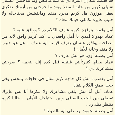
هنا طلبت منه إن المرة دي ما يساعدكيش وما يتدخلش علشان
تشيلي كريم من خانة المنقذ وبعد ما خرجتي من أزمتك تفكري
بعقل موزون هل كريم مجرد منقذ ومابقيتيش محتاجاله ولا
حبيب عايزة تكملي حياتك معاه ؟
أمل وقفت بنرفزة: كريم عارف الكلام ده ؟ ووافق عليه ؟
عماد بهدوء: اهدي يا أمل واقعدي .. أكيد كريم وافق لأنه من
مصلحته يوافق علشان يعرف قيمته ايه عندك .. هل هو حبيب
ولا منقذ وخانة للأمان !
أمل بصتله أوي: هو مش عارف ؟
عماد بصلها كتير:أنتي قلتيله قبل كده إنك بتحبيه ؟ صرحتي
بمشاعرك دي ؟
أمل بغضب: مش كل حاجة لازم تتقال في حاجات بتتحس وفي
خجل بيمنع الكلام يتقال
عماد: أمل أنا مش بلغي مشاعرك ولا بنكرها أنا بس عايزك
تفصلي بين الحب الصافي وبين احتياجك للأمان .. حاليا كريم
منتظر منك رد .
أمل بصتله بجمود: رد على ايه بالظبط !