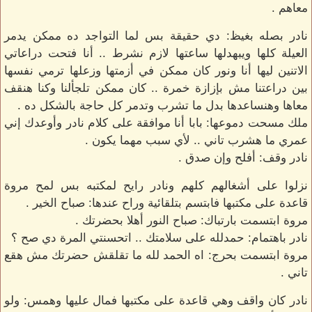
معاهم .
نادر بصله بغيظ: دي حقيقة بس لما التواجد ده ممكن يدمر
العيلة كلها ويبهدلها ساعتها لازم نشرط .. أنا فتحت دراعاتي
الاتنين ليها أنا ونور كان ممكن في أزمتها وزعلها ترمي نفسها
بين دراعتنا مش بإزازة خمرة .. كان ممكن تلجألنا وكنا هنقف
معاها وهنساعدها بدل ما تشرب وتدمر كل حاجة بالشكل ده .
ملك مسحت دموعها: بابا أنا موافقة على كلام نادر وأوعدك إني
عمري ما هشرب تاني .. لأي سبب مهما يكون .
نادر وقف: أفلح وإن صدق .
نزلوا على أشغالهم كلهم ونادر رايح لمكتبه بس لمح مروة
قاعدة على مكتبها فابتسم بتلقائية وراح عندها: صباح الخير .
مروة ابتسمت بارتباك: صباح النور أهلا بحضرتك .
نادر باهتمام: حمدلله على سلامتك .. اتحسنتي المرة دي صح ؟
مروة ابتسمت بحرج: اه الحمد لله ما تقلقش حضرتك مش هقع
تاني .
نادر كان واقف وهي قاعدة على مكتبها فمال عليها وهمس: ولو