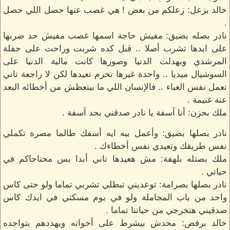
خالد بزعل: زعلكم من بعض ! هي غصب عنها حصل اللي حصل
.
نادر بصله بضيق: مفيش حاجة اسمها غصب مفيش حد ضربها
على ايدها تشرب أصلا .. قبل كده شربت وراحت على حفلة
المرشدي وبهدلت الدنيا وصورها كانت مالية الدنيا على
السوشيال ميديا .. واحدة غيرها تحرم تعيدها لكن لا راجعة تاني
تعمل نفس الغباء .. فالإنسان اللي ما بيتعظش من أخطائه البعد
عنه غنيمة .
ملك بحزن: أنا آسفة يا نادر صدقني بجد آسفة .
نادر بصلها بضيق: وأعمل بيه ايه أسفك طالما مصرة تكملي
نفس طريقك وتعيدي نفس أخطاءك .
ملك بصتله بلهفة: مش هعيدها تاني أبدا بس محتاجاكم في
حياتي .
نادر بصلها بصرامة: توعديني تبطلي تشربي تماما ولو حتى كاس
واحد من باب المجاملة ولو في يوم مسكتي في ايدك كاس
صدقيني هتخرجي من حياتنا تماما .
خالد برفض: محدش بيشرط على أخواته ويهددهم بتواجده