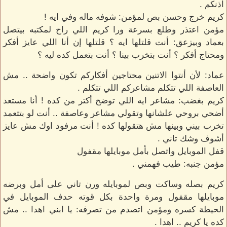
اذنكم .
كريم خرج وحسن بص لمؤمن: شوفه ماله وفي ايه !
مؤمن اعتذر وطلع بسرعة ورا كريم اللي راح لمكتبه بيتصل
بعماد وبيزعق: أنت قلتلها ايه ؟ قلتلها إن أنا اللي عايز أفكر
ومحتاج أفكر ؟ أنت بتخرب بينا ؟ أنت بتعمل كده ليه ؟
عماد: لأن أنتوا الاتنين محتاجين أفكاركم تكون واضحة .. مش
العاصفة اللي تتكلم مشاعركم اللي تتكلم .
كريم بغضب: مشاعر ايه اللي توضح أكتر من كده ! أنا مستعد
أضحي بروحي علشانها وتقولي مشاعر وعاصفة .. أنت لو بتتعمد
تخرب بيني وبينها مش هتقولها كده ! أنت مرفود اوك مش عايز
أشوف وشك تاني .
قفل الموبايل واتصل بأمل موبايلها مقفول
مؤمن جنبه: طيب فهمني .
كريم بصله وساكت وبص لموبايله ورن تاني على أمل وبرضه
موبايلها مقفول ومرة واحدة بكل قوته حدف الموبايل في
الحيطة كسره ومؤمن اتصدم من تصرفه: يا ابني اهدا .. مش
كده يا كريم .. اهدا .