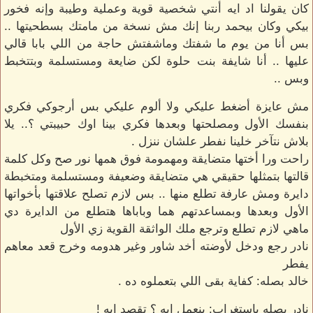
كان يقولنا اد ايه أنتي شخصية قوية وعملية وطيبة وإنه فخور
بيكي وكان بيحمد ربنا إنك مش نسخة من مامتك بسطحيتها ..
بس أنا من يوم ما شفتك وماشفتش حاجة من اللي بابا قالي
عليها .. أنا شايفة بنت حلوة لكن ضايعة ومستسلمة وبتتخبط
وبس ..
مش عايزة أضغط عليكي ولا ألوم عليكي بس أرجوكي فكري
بنفسك الأول ومصلحتها وبعدها فكري بينا اوك حبيبتي ؟.. يلا
بلاش نتآخر خلينا نفطر علشان ننزل .
راحت ورا أختها متضايقة ومهمومة فوق همها نور صح وكل كلمة
قالتها بتمثلها حقيقي هي متضايقة وضعيفة ومستسلمة ومتخبطة
دايرة ومش عارفة تطلع منها .. بس لازم تصلح علاقتها بأخواتها
الأول وبعدها وبمساعدتهم هما وباباها هتطلع من الدايرة دي
ماهي لازم تطلع وترجع ملك الواثقة القوية زي الأول
نادر رجع ودخل لأوضته أخد شاور وغير هدومه وخرج قعد معاهم
يفطر
خالد بصله: كفاية بقى اللي بتعملوه ده .
نادر بصله باستغراب: بنعمل ايه ؟ تقصد ايه !