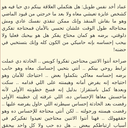
عماد أخد نفس طويل: هل هتكملي العلاقة بينكم دي حبا فيه هو
كشخص عايزة تعيشي معاه ولا بعد ما خرجتي من قيود الماضي
وهو ما بقاش المنقذ وإنك ممكن تنقذي نفسك عادي ومش
محتاجاله طول الوقت علشان تحسي بالأمان فمحتاجة تفكري
دلوقتي، برضه هو كمان محتاج يفكر هل هو بيحبك فعليا ولا
بيحب إحساسه بإنه حاميكي من الكون كله وإنك بتستخبي في
حضنه!
صراحة أنتوا الاتنين محتاجين تفكروا كويس .. الحادثة دي عملت
ترابط روحي بينكم .. أنتي بتحبي إحساسك معاه وهو حابب
برضه إحساسه معاكي بتكملوا بعض .. احتياجك للأمان وهو
احتياجه إنه يفرض أمانه وهيمنته على اللي قدامه .. سكت
وبعدها كمل باستفزاز: بدليل إنه فسخ خطوبته الأولى لأنه
ماحسش معاها الإحساس ده، اللي عرفته إن خطيبته الأولى
رفضت بعد الحادثة إحساس سيطرته اللي حاول يفرضه عليها ..
رفضت هيمنته ورجولته .. لكن أنتي محتاجة للإحساس ده وهو
حققهولك .. فهنا أنتوا الاتنين محتاجين تعيدوا تفكيركم في
أسباب ارتباطكم ببعض .. هل ده حب ولا كل واحد بيحقق