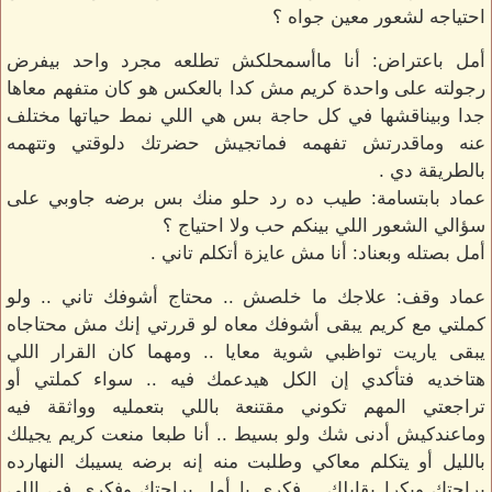
احتياجه لشعور معين جواه ؟
أمل باعتراض: أنا ماأسمحلكش تطلعه مجرد واحد بيفرض
رجولته على واحدة كريم مش كدا بالعكس هو كان متفهم معاها
جدا وبيناقشها في كل حاجة بس هي اللي نمط حياتها مختلف
عنه وماقدرتش تفهمه فماتجيش حضرتك دلوقتي وتتهمه
بالطريقة دي .
عماد بابتسامة: طيب ده رد حلو منك بس برضه جاوبي على
سؤالي الشعور اللي بينكم حب ولا احتياج ؟
أمل بصتله وبعناد: أنا مش عايزة أتكلم تاني .
عماد وقف: علاجك ما خلصش .. محتاج أشوفك تاني .. ولو
كملتي مع كريم يبقى أشوفك معاه لو قررتي إنك مش محتاجاه
يبقى ياريت تواظبي شوية معايا .. ومهما كان القرار اللي
هتاخديه فتأكدي إن الكل هيدعمك فيه .. سواء كملتي أو
تراجعتي المهم تكوني مقتنعة باللي بتعمليه وواثقة فيه
وماعندكيش أدنى شك ولو بسيط .. أنا طبعا منعت كريم يجيلك
بالليل أو يتكلم معاكي وطلبت منه إنه برضه يسيبك النهارده
براحتك وبكرا يقابلك .. فكري يا أمل براحتك وفكري في اللي