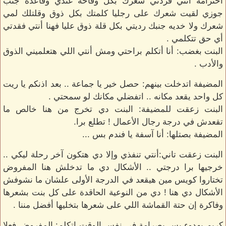
احترامه أنتي فردتي شعرك بكل وقاحة عندي وقاعدة جنب
جوزي لقيت شعرك على رجليا كلمتك بكل ذوق وقلتلك لمي
شعرك ولا خديه جنبك رديتي بكل قلة ذوق عليا فهنا أنتي فقدتي
أي حق تتكلمي .
البنت بغضب: أنا أتكلم براحتي ومش أنتي اللي هتعلميني الذوق
والأدب .
المضيفة اتدخلت بينهم: حصل خير يا جماعة .. بعد اذنكم يا ريت
كل واحد يقعد مكانه .. اتفضلي مكانك لو سمحتي .
البنت زعقت للمضيفة: البنت دي تخرج من هنا خالص ما
تقعدش في درجة رجال الأعمال ! تطلع برا.
المضيفة بصتلها: أنا آسفة يا فندم بس ...
البنت زعقت تاني:أنتي تنفذي وإلا دي هتكون آخر رحلة ليكي ..
خرجيها برا درجتي .. الأشكال دي ما تدخلش هنا المفروض
تختاروا كويس مين هيقعد في الدرجة الأولى علشان ما نشوفش
الأشكال دي هنا ! دي من النوعية الحاقدة على كل بنت بشعرها
وفاكرة إن حتة القماشة اللي على شعرها بتخليها أفضل مننا .
كريم بهدوء بس بصرامة في نفس الوقت اتكلم: المفروض فعلا