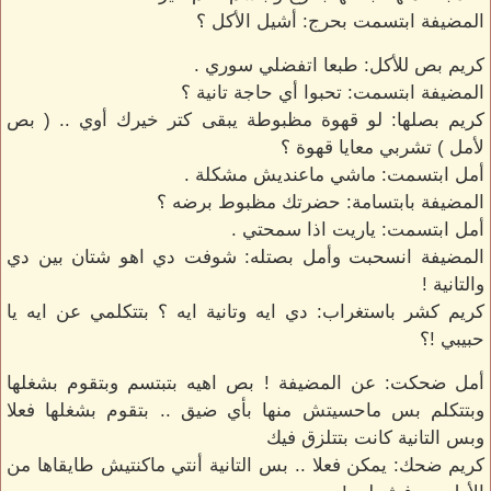
المضيفة ابتسمت بحرج: أشيل الأكل ؟
كريم بص للأكل: طبعا اتفضلي سوري .
المضيفة ابتسمت: تحبوا أي حاجة تانية ؟
كريم بصلها: لو قهوة مظبوطة يبقى كتر خيرك أوي .. ( بص
لأمل ) تشربي معايا قهوة ؟
أمل ابتسمت: ماشي ماعنديش مشكلة .
المضيفة بابتسامة: حضرتك مظبوط برضه ؟
أمل ابتسمت: ياريت اذا سمحتي .
المضيفة انسحبت وأمل بصتله: شوفت دي اهو شتان بين دي
والتانية !
كريم كشر باستغراب: دي ايه وتانية ايه ؟ بتتكلمي عن ايه يا
حبيبي !؟
أمل ضحكت: عن المضيفة ! بص اهيه بتبتسم وبتقوم بشغلها
وبتتكلم بس ماحسيتش منها بأي ضيق .. بتقوم بشغلها فعلا
وبس التانية كانت بتتلزق فيك
كريم ضحك: يمكن فعلا .. بس التانية أنتي ماكنتيش طايقاها من