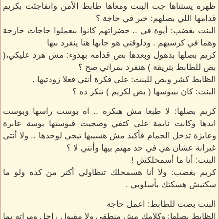
ظهره يستناها جت البنت ومعاها ظابط الأمن واتفاجئت بكريم
قدامها اللي بصلهم: خير في حاجة ؟
البنت بغضب: أيوة في .. حضراتهم كانوا بيعملوا حاجات خارجة
وهما في كرسيهم . ودلوقتي هو جابها هنا ينفرد بيها
كريم بصلها بذهول وبعدها بص قدامه بهدوء: مش هرد عليكي،(
بص للظابط بتريقة ) هنفرد بمراتي صح ؟
الظابط كشر وبص للبنت: على فكرة أنتي فعلا زودتيها .
البنت: كان بيبوسها ( بص لكريم ) تنكر ده ؟
كريم بصلها: لا طبعا مش هنكره .. اه بوست راسها وبوست
ايدها وكانت نايمة على كتفي وصحيت فبوستها بوسة عابرة
وعايزة تدخل الحمام فأكيد مش هسيبها تيجي لوحدها .. ولا أنتي
غيرانة عشان هي في حد مهتم بيها وأنتي لا ؟
البنت: أنا ما أسمحلكش !
كريم بغضب: ولا أنا هسمحلك تتطاولي أكتر من كده ولو ما
سكتيش هسكتك بأسلوبي .
البنت بصت للظابط: اعمل حاجة
الظابط بصلها: وكلامك مش منطقي ولا مقبول راجل ومراته بما