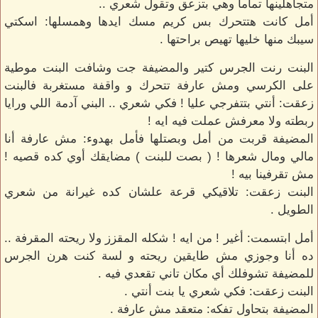
متجاهلينها تماما وهي بتزعق وتقول شعري ..
أمل كانت هتتحرك بس كريم مسك ايدها وهمسلها: اسكتي
سيبك منها خليها تهيص براحتها .
البنت رنت الجرس كتير والمضيفة جت وشافت البنت موطية
على الكرسي ومش عارفة تتحرك و واقفة مستغربة فالبنت
زعقت: أنتي بتتفرجي عليا ! فكي شعري .. البني آدمة اللي ورايا
ربطته ولا معرفش عملت فيه ايه !
المضيفة قربت من أمل وبصتلها فأمل بهدوء: مش عارفة أنا
مالي ومال شعرها ! ( بصت للبنت ) مضايقك أوي كده قصيه !
مش تقرفينا بيه !
البنت زعقت: تلاقيكي قرعة علشان كده غيرانة من شعري
الطويل .
أمل ابتسمت: أغير ! من ايه ! شكله المقزز ولا ريحته المقرفة ..
ده أنا وجوزي مش طايقين ريحته و لسة كنت هرن الجرس
للمضيفة تشوفلك أي مكان تاني تقعدي فيه .
البنت زعقت: فكي شعري يا بنت أنتي .
المضيفة بتحاول تفكه: متعقد مش عارفة .