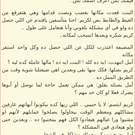
قيمتك بس أعرف اسمك بس .
البنت قعدت مكانها بغضب وبصت قدامها وهي هتفرقع من
الغيظ والظابط بص لكريم: احنا متآسفين يافندم عن اللي حصل
ده ولو في أي مشكلة بلغوني وأنا هتعامل على طول ..
كريم شكره وبعدها انسحب لمكانه..
المضيفة اعتذرت للكل عن اللي حصل ده وكل واحد استقر
مكانه
أمل اتنهدت: ايه ده كله ! البنت ايه ده ! مالها عاملة كده ليه ؟
كريم بصلها: فكك منها بقى وبعدين اهي ضيعتلنا شوية وقت من
الطريق الممل ده .
أمل بصتله بقلق: هي ممكن تعمل حاجة لما نوصل أو أبوها
يضرك فعلا لو كان حد مهم ؟
كريم ابتسم: لا يا حبيبي .. اللي زيها كده بيكونوا أبهاتهم عارفين
مشاكلهم ومعظم الوقت بيحاولوا يصلحوا عمايلهم لأنهم لو
مشيوا ورا عيالهم هيعادوا الكل فهم بيتجنبوا ده .. وبعدين حتى
ولو هيعادي فين المشكلة ؟
أمل بضيق: ممكن يعملك مشاكل في الشغل،