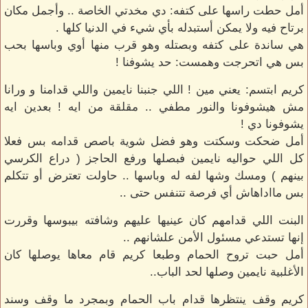
أمل حطت راسها على كتفه: دي مخدتي الخاصة .. وأجمل مكان
برتاح فيه ولا يمكن أستبدله بأي شيء في الدنيا كلها .
هي ساندة على كتفه وبصتله وهو قرب منها أوي وباسها بحب
بس هي اتحرجت وهمست: حد يشوفنا !
كريم ابتسم: يعني مين ! اللي جنبنا نايمين واللي قدامنا و ورانا
مش هيشوفونا والنور مطفي .. مقلقة من ايه ! بعدين ايه
يشوفونا دي !
أمل ضحكت وسكتت وهو فضل شوية باصص قدامه بس فعلا
كل اللي حواليه نايمين فبصلها ورفع الحاجز ( دراع الكرسي
بينهم ) ومسك وشها لفه له وباسها .. حاولت تعترض أو تتكلم
بس مااداهاش أي فرصة تتنفس حتى ..
البنت اللي قدامهم كان عينيها عليهم وشافته بيبوسها وقررت
إنها تستدعي مسئول الأمن علشانهم ..
أمل حبت تروح الحمام وطبعا كريم قام معاها يوصلها كان
الأغلبية نايمين وصلها لحد الباب..
كريم وقف ينتظرها قدام باب الحمام وبمجرد ما وقف وسند