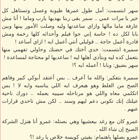
سهر ابتسمت: أمل طول عمرها طيوبة وعسل وتستاهل كل
خير يا مرات عمي .. سمر بقى ربنا يهديها يارب وماما ! أنا مش
عارفة ماما مالها وازاي ساعدتها وليه وصلت الأمور بينها وبين
بابا لكل ده ! حاسة إني جوا فيلم وأحداثه كلها رخمة ومش
قادرة أعمل حاجة .. قوليلي أنتي أعمل ايه ! ازاي أساعد !
سميرة ابتسمت: خدي أختك في حضنك وحاولي تفهمي منها
بتعمل كده ليه وبتأذي أهلها ليه ! ساعديها لو محتاجة لمساعدة !
سهر بضيق: وبابا ! أعمله ايه ؟!
سميرة بتفكير: والله ما أعرف .. بس أعتقد أبوكي كبير وفاهم
الصح من الغلط وهو هيعرف ايه اللي يناسبه وايه لا ! بس
اتكلمي معاه واللي هو مرتاحله سيبيه يعمله .. دورك ناحية
عيلتك إنك تكوني دعم ليهم وسند .. لكن مش تاخدي قرارات
عنهم .
عمرو كان مع رغد بيعشيها وهي بصتله: عمرو أنا هنزل الشركة
الصبح إن شاء الله .
عمرو بصلها باهتمام: بقيتي كويسة خلاص يا رغد !؟