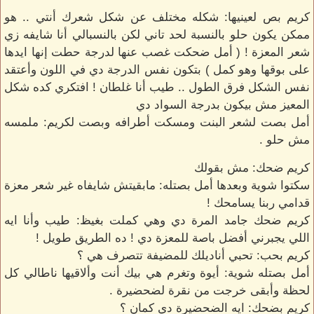
كريم بص لعينيها: شكله مختلف عن شكل شعرك أنتي .. هو
ممكن يكون حلو بالنسبة لحد تاني لكن بالنسبالي أنا شايفه زي
شعر المعزة ! ( أمل ضحكت غصب عنها لدرجة حطت إنها ايدها
على بوقها وهو كمل ) بتكون نفس الدرجة دي في اللون وأعتقد
نفس الشكل فرق الطول .. طيب أنا غلطان ! افتكري كده شكل
المعيز مش بيكون بدرجة السواد دي
أمل بصت لشعر البنت ومسكت أطرافه وبصت لكريم: ملمسه
مش حلو .
كريم ضحك: مش بقولك
سكتوا شوية وبعدها أمل بصتله: مابقيتش شايفاه غير شعر معزة
قدامي ربنا يسامحك !
كريم ضحك جامد المرة دي وهي كملت بغيظ: طيب وأنا ايه
اللي يجبرني أفضل باصة للمعزة دي ! ده الطريق طويل !
كريم بحب: تحبي أناديلك للمضيفة تتصرف هي ؟
أمل بصتله شوية: أيوة وتغرم هي بيك أنت وألاقيها ناطالي كل
لحظة وأبقى خرجت من نقرة لضحضيرة .
كريم بضحك: ايه الضحضيرة دي كمان ؟