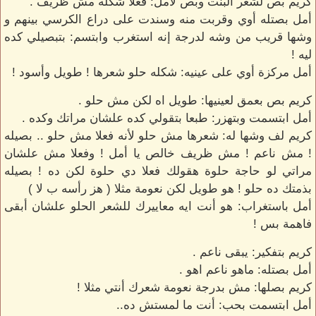
كريم بص لشعر البنت وبص لأمل: فعلا شكله مش ظريف .
أمل بصتله أوي وقربت منه وسندت على دراع الكرسي بينهم و
وشها قريب من وشه لدرجة إنه استغرب وابتسم: بتبصيلي كده
ليه !
أمل مركزة أوي على عينيه: شكله حلو شعرها ! طويل وأسود !
كريم بص بعمق لعينيها: طويل اه لكن مش حلو .
أمل ابتسمت وبتهزر: طبعا بتقولي كده علشان مراتك وكده .
كريم لف وشها له: شعرها مش حلو لأنه فعلا مش حلو .. بصيله
! مش ناعم ! مش ظريف خالص يا أمل ! وفعلا مش علشان
مراتي لو حاجة حلوة هقولك فعلا دي حلوة لكن ده ! بصيله
بذمتك ده حلو ! هو طويل لكن نعومة مثلا ( هز رأسه ب لا )
أمل باستغراب: هو أنت ايه معاييرك للشعر الحلو علشان أبقى
فاهمة بس !
كريم بتفكير: يبقى ناعم .
أمل بصتله: ماهو ناعم اهو .
كريم بصلها: مش بدرجة نعومة شعرك أنتي مثلا !
أمل ابتسمت بحب: أنت ما لمستش ده..