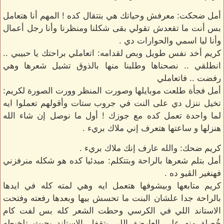
أمل ضحكت: معرفش وحياتك هي بتتقال كده ! المهم أنا هتعامل
بس أنت ما تقعدش تقولي بقى شكلنا ومنظرنا وأنا رجل أعمال
وأنا ليا اسمي والحوارات دي .
كريم أخد نفس طويل وبص لقدامه: اتعاملي براحتك يا حبيبي ..
انطلقي .. نصحناها وطلبنا منها بالذوق تشيل شعرها وهي
رفضت .. فاتعاملي
أمل فجأة طلعت موبايلها وصورت المنظر وورت الصورة لكريم:
تخيل ننزل دي على النت في جروب ستات وأقولهم تعملوا ايه
لما واحدة تعمل كده مع جوزك ! أول ما نوصل إن شاء الله
هنزلها و ساعتها هتعرف إني ملاك بريء .
كريم ضحك: والله عارف إنك ملاك بريء .
أمل بتلم شعرها بالراحة وبتتكلم: مبدئيا كده هو شكله منرفزني
فهنغير الڤيو ده .
كريم متابعها وبيشوفها هتعمل ايه وهي لمته كله في ايدها
بالراحة جدا علشان البنت ما تحسش بيها وبعدها رفعته وفتحت
الاستاند اللي في الكرسي وحطت الشعر كله بس لفت كام
خُصلة منه على العارضة اللي بتقفل الاستاند بحيث تلخبطه