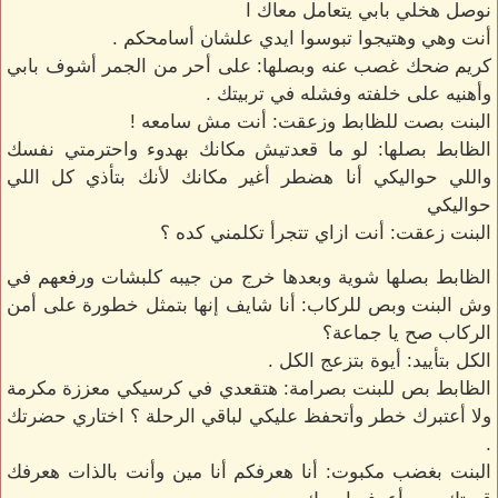
نوصل هخلي بابي يتعامل معاك ا
أنت وهي وهتيجوا تبوسوا ايدي علشان أسامحكم .
كريم ضحك غصب عنه وبصلها: على أحر من الجمر أشوف بابي
وأهنيه على خلفته وفشله في تربيتك .
البنت بصت للظابط وزعقت: أنت مش سامعه !
الظابط بصلها: لو ما قعدتيش مكانك بهدوء واحترمتي نفسك
واللي حواليكي أنا هضطر أغير مكانك لأنك بتأذي كل اللي
حواليكي
البنت زعقت: أنت ازاي تتجرأ تكلمني كده ؟
الظابط بصلها شوية وبعدها خرج من جيبه كلبشات ورفعهم في
وش البنت وبص للركاب: أنا شايف إنها بتمثل خطورة على أمن
الركاب صح يا جماعة؟
الكل بتأييد: أيوة بتزعج الكل .
الظابط بص للبنت بصرامة: هتقعدي في كرسيكي معززة مكرمة
ولا أعتبرك خطر وأتحفظ عليكي لباقي الرحلة ؟ اختاري حضرتك
.
البنت بغضب مكبوت: أنا هعرفكم أنا مين وأنت بالذات هعرفك