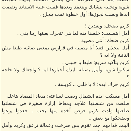
شوية وتخليه يتشابك ويتعقد وبعدها قفلت عليه الاستاند ونفضت
ايدها وبصت لجوزها: أول خطوة تمت بنجاح .
كريم بضحك: وبعدين !
أمل ابتسمت: خلصنا منه لما هي تتحرك يعينها ربنا بقى .
كريم ضحك: أنتي مصيبة .
أمل بتحذير: فعلا أنا مصيبة في قرارتي بمعنى صائبة طبعا مش
التانية ولا ايه ؟
كريم بتأكيد سريع: طبعا يا حبيبي .
سكتوا شوية وأمل بصتله: ايدك أخبارها ايه ؟ واجعاك ولا حاجة
؟
كريم حرك ايده: لا يا قلبي .. كويسة .
أمل مسكت ايده الشمال وبصت لساعته: ميعاد المضاد بتاعك
طلعت من شنطتها علاجه ومعاها إزازة صغيرة في شنطتها
طلعتها وادت كريم قرص أخده منها بحب .. قعدوا يرغوا
ويضحكوا مع بعض ..
البنت قدامهم جت تقوم بس صرخت وعمالة تزعق وكريم وأمل