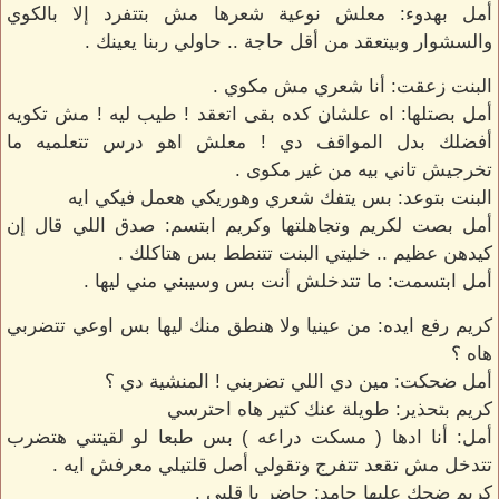
أمل بهدوء: معلش نوعية شعرها مش بتتفرد إلا بالكوي
والسشوار وبيتعقد من أقل حاجة .. حاولي ربنا يعينك .
البنت زعقت: أنا شعري مش مكوي .
أمل بصتلها: اه علشان كده بقى اتعقد ! طيب ليه ! مش تكويه
أفضلك بدل المواقف دي ! معلش اهو درس تتعلميه ما
تخرجيش تاني بيه من غير مكوى .
البنت بتوعد: بس يتفك شعري وهوريكي هعمل فيكي ايه
أمل بصت لكريم وتجاهلتها وكريم ابتسم: صدق اللي قال إن
كيدهن عظيم .. خليتي البنت تتنطط بس هتاكلك .
أمل ابتسمت: ما تتدخلش أنت بس وسيبني مني ليها .
كريم رفع ايده: من عينيا ولا هنطق منك ليها بس اوعي تتضربي
هاه ؟
أمل ضحكت: مين دي اللي تضربني ! المنشية دي ؟
كريم بتحذير: طويلة عنك كتير هاه احترسي
أمل: أنا ادها ( مسكت دراعه ) بس طبعا لو لقيتني هتضرب
تتدخل مش تقعد تتفرج وتقولي أصل قلتيلي معرفش ايه .
كريم ضحك عليها جامد: حاضر يا قلبي .