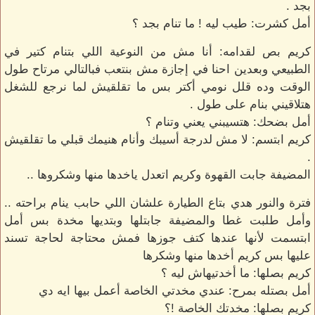
بجد .
أمل كشرت: طيب ليه ! ما تنام بجد ؟
كريم بص لقدامه: أنا مش من النوعية اللي بتنام كتير في
الطبيعي وبعدين احنا في إجازة مش بنتعب فبالتالي مرتاح طول
الوقت وده قلل نومي أكتر بس ما تقلقيش لما نرجع للشغل
هتلاقيني بنام على طول .
أمل بضحك: هتسيبني يعني وتنام ؟
كريم ابتسم: لا مش لدرجة أسيبك وأنام هنيمك قبلي ما تقلقيش
.
المضيفة جابت القهوة وكريم اتعدل ياخدها منها وشكروها ..
فترة والنور هدي بتاع الطيارة علشان اللي حابب ينام براحته ..
وأمل طلبت غطا والمضيفة جابتلها وبتديها مخدة بس أمل
ابتسمت لأنها عندها كتف جوزها فمش محتاجة لحاجة تسند
عليها بس كريم أخدها منها وشكرها
كريم بصلها: ما أخدتيهاش ليه ؟
أمل بصتله بمرح: عندي مخدتي الخاصة أعمل بيها ايه دي
كريم بصلها: مخدتك الخاصة !؟