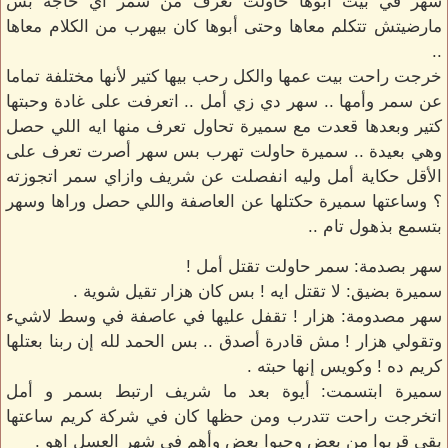
سهر في بيت أبوها حاولت تعرف من سمر أي حاجة بس
مارضيتش تتكلم معاها وحتى أبوها كان بيهرب من الكلام معاها
..
خرجت راحت بيت عمها والكل رحب بيها كتير لأنها مختلفة تماما
عن سمر وأمها .. سهر دي زي أمل .. اتعرفت على غادة وحبتها
كتير وبعدها قعدت مع سميرة تحاول تعرف منها ايه اللي حصل
وهي بعيدة .. سميرة حاولت تهرب بس سهر أصرت تعرف على
الأقل حكاية أمل وليه انفصلت عن شريف وازاي سمر اتجوزته
؟ وساعتها سميرة حكتلها عن العاصفة واللي حصل وراها وسهر
بتسمع بذهول تام ..
سهر بصدمة: سمر حاولت تقتل أمل !
سميرة بضيق: لا تقتل ايه ! بس كان هزار تقيل شوية .
سهر مصدومة: هزار ! تقفل عليها في عاصفة في وسط لاشيء
وتقولي هزار ! مش قادرة أصدق .. بس الحمد لله إن ربنا بعتلها
كريم ده ! وكويس إنها حبته .
سميرة ابتسمت: أيوة بعد ما شريف ارتبط بسمر و أمل
اتخرجت راحت تتدرب ومن حظها كان في شركة كريم ساعتها
بقى قربوا من بعض وحبوا بعض وأهم في شهر العسل اهو .