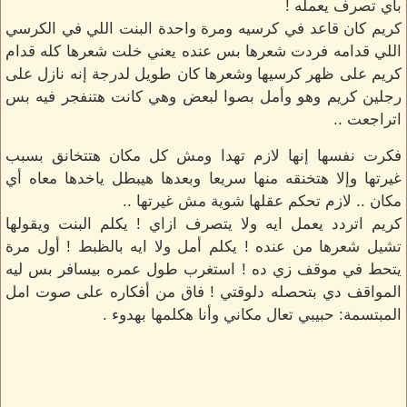
بأي تصرف يعمله !
كريم كان قاعد في كرسيه ومرة واحدة البنت اللي في الكرسي
اللي قدامه فردت شعرها بس عنده يعني خلت شعرها كله قدام
كريم على ظهر كرسيها وشعرها كان طويل لدرجة إنه نازل على
رجلين كريم وهو وأمل بصوا لبعض وهي كانت هتنفجر فيه بس
اتراجعت ..
فكرت نفسها إنها لازم تهدا ومش كل مكان هتتخانق بسبب
غيرتها وإلا هتخنقه منها سريعا وبعدها هيبطل ياخدها معاه أي
مكان .. لازم تحكم عقلها شوية مش غيرتها ..
كريم اتردد يعمل ايه ولا يتصرف ازاي ! يكلم البنت ويقولها
تشيل شعرها من عنده ! يكلم أمل ولا ايه بالظبط ! أول مرة
يتحط في موقف زي ده ! استغرب طول عمره بيسافر بس ليه
المواقف دي بتحصله دلوقتي ! فاق من أفكاره على صوت امل
المبتسمة: حبيبي تعال مكاني وأنا هكلمها بهدوء .