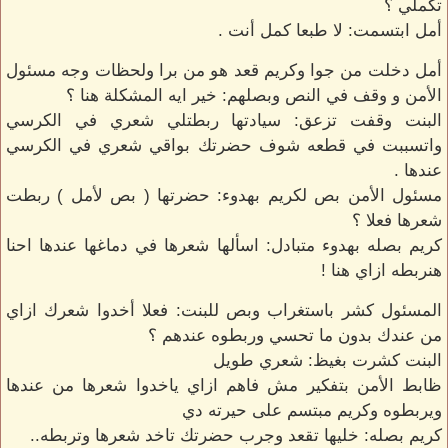
تكملي ؟
أمل ابتسمت: لا طبعا كمل أنت .
أمل دخلت من جوا وكريم قعد هو من برا ولحظات وجه مسئول
الأمن و وقف في النص وبصلهم: خير ايه المشكلة هنا ؟
البنت وقفت تزعق: سيادتها ربطتلي شعري في الكرسي
واتسببت في قطعه شوف حضرتك بواقي شعري في الكرسي
عندها .
مسئول الأمن بص لكريم بهدوء: حضرتها ( بص لأمل ) ربطت
شعرها فعلا ؟
كريم بصله بهدوء متبادل: اسألها شعرها في دماغها عندها احنا
هنربطه ازاي هنا !
المسئول كشر باستغراب وبص للبنت: فعلا أخدوا شعرك ازاي
من عندك بدون ما تحسي وربطوه عندهم ؟
البنت كشرت بغيظ: شعري طويل
ظابط الأمن بتفكير مش فاهم ازاي ياخدوا شعرها من عندها
ويربطوه وكريم مبتسم على حيرته دي
كريم بصله: خليها تقعد وجرب حضرتك تاخد شعرها وتربطه..