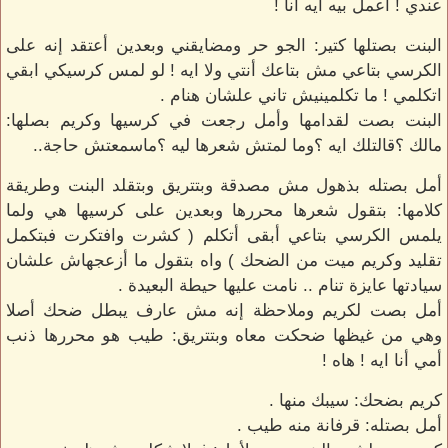
عندي ! أعمل بيه ايه أنا !
البنت بصتلها كتير: الجو حر ومضايقني وبعدين أعتقد إنه على
الكرسي بتاعي مش بتاعك أنتي ولا ايه ! لو لمس كرسيكي ابقي
اتكلمي ! ما تكلمينيش تاني علشان هنام .
البنت بصت لقدامها وأمل رجعت في كرسيها وكريم بصلها:
مالك ؟قالتلك ايه ؟وما لمتش شعرها ليه ؟ماسمعتش حاجة..
أمل بصتله بذهول مش مصدقة وبتتريق وبتقلد البنت وطريقة
كلامها: بتقول شعرها محررها وبعدين على كرسيها هي ولما
يلمس الكرسي بتاعي أبقى أتكلم ( كشرت وافتكرت فبتكمل
تقليد وكريم ميت من الضحك ) واه بتقول ما أزعجهاش علشان
سيادتها عايزة تنام .. نامت عليها حيطة البعيدة .
أمل بصت لكريم وملاحظة إنه مش عارف يبطل ضحك أصلا
وهي من غيظها ضحكت معاه وبتتريق: طيب هو محررها ذنب
أمي أنا ايه ! هاه !
كريم بضحك: سيبك منها .
أمل بصتله: قرفانة منه طيب .