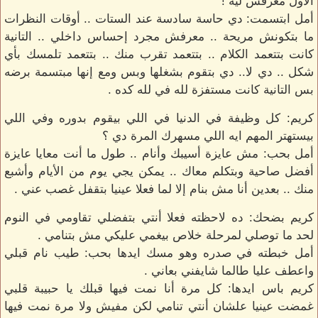
الأول معرفش ليه !
أمل ابتسمت: دي حاسة سادسة عند الستات .. أوقات النظرات
ما بتكونش مريحة .. معرفش مجرد إحساس داخلي .. التانية
كانت بتتعمد الكلام .. بتتعمد تقرب منك .. بتتعمد تلمسك بأي
شكل .. دي لا.. دي بتقوم بشغلها وبس ومع إنها مبتسمة برضه
بس التانية كانت مستفزة لله في لله كده .
كريم: كل وظيفة في الدنيا في اللي بيقوم بدوره وفي اللي
بيستهتر المهم ايه اللي مسهرك المرة دي ؟
أمل بحب: مش عايزة أسيبك وأنام .. طول ما أنت معايا عايزة
أفضل صاحية وبتكلم معاك .. يمكن يجي يوم من الأيام وأشبع
منك .. بعدين أنا مش بنام إلا لما فعلا عينيا بتقفل غصب عني .
كريم بضحك: ده لاحظته فعلا أنتي بتفضلي تقاومي في النوم
لحد ما توصلي لمرحلة خلاص بيغمي عليكي مش بتنامي .
أمل خبطته في صدره وهو مسك ايدها بحب: طيب نام قبلي
واعطف عليا طالما شايفني بعاني .
كريم باس ايدها: كل مرة أنا نمت فيها قبلك يا حبيبة قلبي
غمضت عينيا علشان أنتي تنامي لكن مفيش ولا مرة نمت فيها