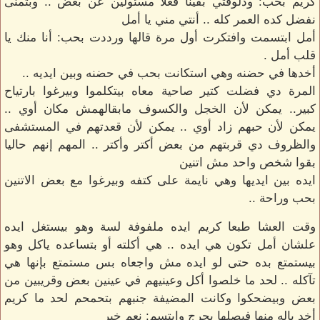
كريم بحب: ودلوقتي بقينا فعلا مسئولين عن بعض .. وبتمنى
نفضل كده العمر كله .. أنتي مني يا أمل
أمل ابتسمت وافتكرت أول مرة قالها ورددت بحب: أنا منك يا
قلب أمل .
أخدها في حضنه وهي استكانت بحب في حضنه وبين ايديه ..
المرة دي فضلت كتير صاحية معاه بيتكلموا وبيرغوا بارتياح
كبير.. يمكن لأن الخجل والكسوف مابقالهمش مكان أوي ..
يمكن لأن حبهم زاد أوي .. يمكن لأن قعدتهم في المستشفى
والظروف دي قربتهم من بعض أكتر وأكتر .. المهم إنهم حاليا
بقوا شخص واحد مش اتنين
ايده بين ايديها وهي نايمة على كتفه وبيرغوا مع بعض الاتنين
بحب وراحة ..
وقت العشا طبعا كريم ايده ملفوفة لسة وهو بيستغل ايده
علشان أمل تكون هي ايده .. هي أكلته أو بتساعده ياكل وهو
بيستمتع بده حتى لو ايده مش واجعاه بس مستمتع بإنها هي
تآكله .. لحد ما خلصوا أكل وعينيهم في عينين بعض وقريبين من
بعض وبيضحكوا وكانت المضيفة جنبهم بتحمحم لحد ما كريم
أخد باله منها فبصلها بحرج وابتسم: نعم خير