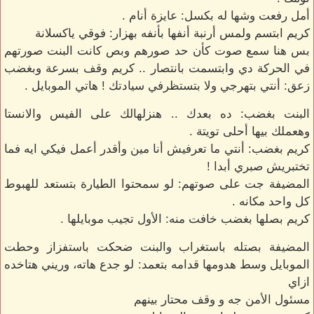
أمل رفعت وشها له بكسل: عايزة أنام .
كريم ابتسم ولمس أرنبة أنفها بأنفه بهزار: فوقي ياكسلانة
بس هنا سمع صوت كأن حد صورهم وبص كانت البنت صورتهم
في الحركة دي وابتسمت بانتصار .. كريم وقف بسرعة وبغضب
زعق: أنتي بتهرجي ولا بتستظرفي سيادتك ! هاتي الموبايل .
البنت بغضب: ده بعدك .. هنزلهالك على الفيس والانستا
وهعملك بيها أحلى تويتة .
كريم بغضب: أنتي ما تعرفيش أنا مين وأقدر أعمل فيكي ايه فما
تختبريش صبري أبدا !
المضيفة جت على صوتهم: لو سمحتوا الطيارة بتستعد للهبوط
كل واحد مكانه .
كريم بصلها بغضب خافت منه: الأول تجيب موبايلها .
المضيفة بصتله باستغراب والبنت ضحكت باستفزاز وحطت
الموبايل وسط هدومها قدامه بتعمد: لو جدع هاته، وريني هتاخده
ازاي
مسئول الأمن جه و وقف محتار بينهم