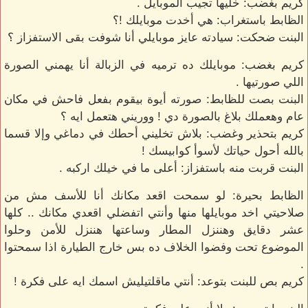
كريم بغضب: خليها تجيب الموبايل .
الظابط باستغراب: هي أخدت موبايلك !؟
البنت ضحكت: سيادته عايز موبايلي أنا شوفت بقى الاستفزاز ؟
كريم بغضب: موبايلك ده ترميه في الزبالة أنا يهمني الصورة
اللي صورتيها .
البنت بصت للظابط: صورته أيوة بيقوم بفعل فاحش في مكان
عام وهعملك بلاغ بالصورة دي ! ووريني هتعمل ايه ؟
كريم بتحذير وغضب: بلاش تخليني أحطك في دماغي وإلا قسما
بالله أحول حياتك لأسوأ كوابيسك !
البنت قربت منه باستفزاز: أعلى ما في خيلك اركبه .
الظابط بحيرة: لو سمحت اقعد مكانك أنا للأسف مش من
صلاحيتي اخد موبايلها منها وأنتي اتفضلي اقعدي مكانك .. كلها
عشر دقايق وهننزل المطار وساعتها هننزل للأمن وحلوا
الموضوع تحت وفضوا الخلاف ده بس خارج الطيارة اذا سمحتوا
.
كريم بص للبنت بتوعد: أنتي ماقلتيليش اسمك ايه على فكرة !