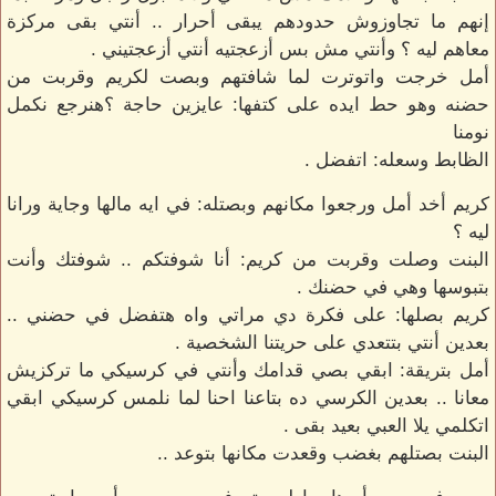
إنهم ما تجاوزوش حدودهم يبقى أحرار .. أنتي بقى مركزة
معاهم ليه ؟ وأنتي مش بس أزعجتيه أنتي أزعجتيني .
أمل خرجت واتوترت لما شافتهم وبصت لكريم وقربت من
حضنه وهو حط ايده على كتفها: عايزين حاجة ؟هنرجع نكمل
نومنا
الظابط وسعله: اتفضل .
كريم أخد أمل ورجعوا مكانهم وبصتله: في ايه مالها وجاية ورانا
ليه ؟
البنت وصلت وقربت من كريم: أنا شوفتكم .. شوفتك وأنت
بتبوسها وهي في حضنك .
كريم بصلها: على فكرة دي مراتي واه هتفضل في حضني ..
بعدين أنتي بتتعدي على حريتنا الشخصية .
أمل بتريقة: ابقي بصي قدامك وأنتي في كرسيكي ما تركزيش
معانا .. بعدين الكرسي ده بتاعنا احنا لما نلمس كرسيكي ابقي
اتكلمي يلا العبي بعيد بقى .
البنت بصتلهم بغضب وقعدت مكانها بتوعد ..