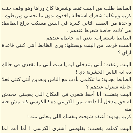
الظابط طلب من البنت تقعد وشعرها كان وراها وهو وقف جنب
كريم وبيتكلم: شعرك استحالة ياخدوه بدون ما تحسي ويربطوه .
واحدة من الصف التاني كبيرة في السن مسكت دراع الظابط:
هي كانت حاطة شعرها عندهم .
الظابط باستغراب: يعني ايه حاطاه عندهم .
الست قربت من البنت وبصتلها: وري الظابط أنتي كنتي قاعدة
ازاي ؟
البنت زعقت: أنتي بتندخلي ليه يا ست أنتي ما تقعدي في حالك
ده ايه الناس الحشرية دي !
الظابط بجدية: ما تتكلمي بأدب مع الناس وبعدين أنتي كنتي فعلا
حاطة شعرك عندهم ؟
البنت بغضب: أنا أحط شعري في المكان اللي يعجبني محدش
له حق يتدخل أنا دافعة تمن الكرسي ده ! الكرسي كله مش حتة
منه
كريم بهدوء: أعتقد شوفت بنفسك اللي بنعاني منه !
البنت كملت بغضب: بفلوسي أشتري الكرسي ! أما أنت لما