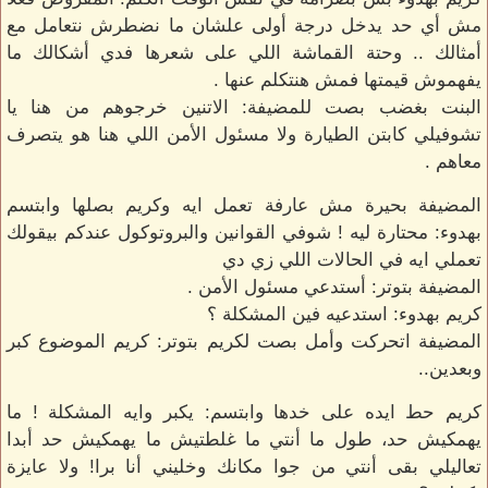
مش أي حد يدخل درجة أولى علشان ما نضطرش نتعامل مع
أمثالك .. وحتة القماشة اللي على شعرها فدي أشكالك ما
يفهموش قيمتها فمش هنتكلم عنها .
البنت بغضب بصت للمضيفة: الاتنين خرجوهم من هنا يا
تشوفيلي كابتن الطيارة ولا مسئول الأمن اللي هنا هو يتصرف
معاهم .
المضيفة بحيرة مش عارفة تعمل ايه وكريم بصلها وابتسم
بهدوء: محتارة ليه ! شوفي القوانين والبروتوكول عندكم بيقولك
تعملي ايه في الحالات اللي زي دي
المضيفة بتوتر: أستدعي مسئول الأمن .
كريم بهدوء: استدعيه فين المشكلة ؟
المضيفة اتحركت وأمل بصت لكريم بتوتر: كريم الموضوع كبر
وبعدين..
كريم حط ايده على خدها وابتسم: يكبر وايه المشكلة ! ما
يهمكيش حد، طول ما أنتي ما غلطتيش ما يهمكيش حد أبدا
تعاليلي بقى أنتي من جوا مكانك وخليني أنا برا! ولا عايزة