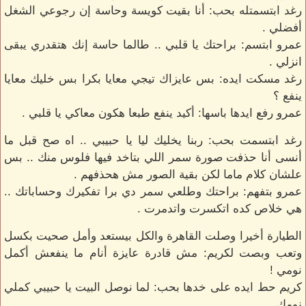
رغد ابتسمتله بحب: أنا بقيت كويسة وحاسة إن رجوعي الشغل
أفضلي .
عمرو ابتسم: براحتك يا قلبي .. طالما حاسة إنك هتقدري يبقى
انزلي .
رغد مسكت ايده: بس عايزاك تيجي معايا بكرا بس خليك معايا
ينفع ؟
عمرو رفع ايدها باسها: أكيد ينفع طبعا هكون معاكي يا قلبي .
رغد ابتسمت بحب: ربنا يخليك ليا يا حبيبي .. اه صح قبل ما
أنسى أنا حذفت صورة سمر اللي بتاخد فيها فلوس منك .. بس
علشان كلام ماما لكن بقية الصور مش هحذفهم .
عمرو بتفهم: براحتك وطلعي سمر دي برا تفكيرك وحساباتك ..
هي خلاص كده اتكسرت واتدمرت .
الطيارة أخيرا وصلت القاهرة والكل بيستعد وأمل صحيت بكسل
وتعب وبصت لكريم: مش قادرة عايزة أنام ما ينفعش أكمل
نومي !
كريم حط ايده على خدها بحب: لما نوصل البيت يا حبيبي كملي
نومك .