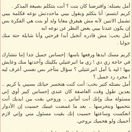
أمل بصتله: وافترضنا كان بنت ؟ أنت بتتكلم بصيغة المذكر .
كريم ابتسم: أنا بتكلم وبقول بيبي ماحددتش نوعه فكلمة بيبي
تشمل الاتنين لأنه مش هيفرق معايا ولد أو بنت هي الفكرة بس
إن يكون عندنا بيبي بغض النظر عن نوعه ايه
أمل بحب: مش قادره أتخيل أبدا فرحتي وأنا شايلة حتة منك
جوايا .
كريم مسك ايدها ورفعها باسها: إحساس جميل جدا إننا نتشارك
في حاجة زي دي ! زي ما اتبرعتيلي بكليتك وأخدتها منك وعايش
بيها ! ليه يا أمل اتبرعتيلي ؟ سؤال متآخر بس نفسي أعرف ليه
! مجرد رد جميل ؟
أمل بصتله كتير بحب: أنت كنت هتخسر حياتك بسببي يا كريم ..
بعدين طول وقت العاصفة كان عندي إحساس كبير أوي إني
مسئولة منك وإنك أنت أماني .. وروحي بقت بين ايديك أنت
بتحميها وبتحرسها .. بعد ما غمضت عينيك حسيت إن الأدوار
انعكست وساعتها حسيت إنك بقيت مسئول مني وإني لازم
أحميك ولو هحميك بروحي.