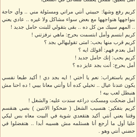
كريم رفع وشها: حبيبتي أنتي مراتي ومسئولة مني .. وأي حاجة
بنواجهها هنواجهها مع بعض سواء مشاكل ولا غيره .. عادي يعني
.. المهم سيبك من كل ده .. بقى بتقولي للبنت حامل جديد !
كريم ابتسم وأمل ابتسمت بحرج: ماهي نرفزتني !
كريم قرب منها بحب: امتى تقوليهالي بجد ؟
أمل بعدم فهم: أقولك ايه ؟
كريم بحب: إنك حامل جديد !
أمل بحرج: أنت بجد عايز ده ؟
كريم باستغراب: نعم يا أختي ! ايه بجد دي ! أكيد طبعا نفسي
يكون عندنا عيال .. تخيلي كده أنا وأنتي معانا بيبي ! ده احنا مش
هنبطل لعب بيه !
أمل ضحكت ومسكت دراعه سندت عليه: والشغل !
كريم بتفكير: هنسيب الشغل ( ضحكوا الاتنين ) بصي هنقسم
وقتنا يعني أنتي أكيد هتقعدي شوية في البيت معاه بس ليكي
عليا أول ما أرجع أنا هستلمه مش هسيبه أبدا .. هتفضلوا في
حضني أنتي وهو .