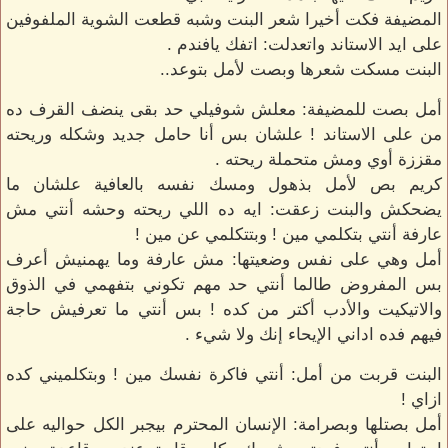
المضيفة فكت أخيرا شعر البنت وشبه قطعت الشوية الملفوفين
على ايد الاستاند واتعدلت: اتفك يافندم .
البنت مسكت شعرها وبصت لأمل بتوعد..
أمل بصت للمضيفة: معلش شوفيلي حد بقى ينضف القرف ده
من على الاستاند ! علشان بس أنا حامل جديد وشكله وريحته
مقززة أوي ومش متحملة ريحته .
كريم بص لأمل بذهول ومسك نفسه بالعافية علشان ما
يضحكش والبنت زعقت: ايه ده اللي ريحته وحشه أنتي مش
عارفة أنتي بتكلمي مين ! وبتتكلمي عن مين !
أمل وهي على نفس وضعيتها: مش عارفة وما يهمنيش أعرف
بس المفروض طالما أنتي حد مهم تكوني بتفهمي في الذوق
والاتيكيت والأدب أكتر من كده ! بس أنتي ما تعرفيش حاجة
فيهم فده اداني الإيحاء إنك ولا شيء .
البنت قربت من أمل: أنتي فاكرة نفسك مين ! وبتكلميني كده
ازاي !
أمل بصتلها وبصرامة: الإنسان المحترم بيجبر الكل حواليه على