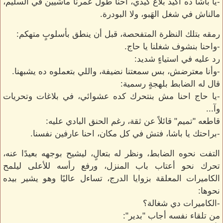
-يا باشا ده أكيد بلاغ كيدي، احنا طول عمرنا ماشيين في السليم،
مالناش في شغل الهَبو، ولا البودرة.
رمقه بتلك النظرة المتفحصة، قبل أن ينطق بأسلوبٍ متهكم:
-واحنا بنشوف شغلنا يا حاج.
رد عليه في استياءٍ شديد:
-وأنا معترضش، بس سمعتنا نضيفة، واللي بتعملوه ده يشبهنا.
قال له الضابط بلهجةٍ رسمية:
-يا حاج احنا مش بنتحرك كده عشوائي، في بلاغات وتحريات
وآ...
قاطعه "تميم" قائلاً عن ثقة، رغم الحنق البادي عليه:
-براحتك يا باشا، فتش في كل مكان، احنا عارفين نفسنا.
التفت نحوه الضابط، ونظر له بتعالٍ، ليشيح بوجهه بعيدًا عنه،
تحرك نحو أعتاب باب المنزل، ورفع رأسه للأعلى ليلمح
الكاميرات المعلقة بزوايا الدرج، تساءل عاليًا وهو يشير بيده
نحوها:
-الكاميرات دي شغالة؟
من تلقاء نفسه أجاب "بدير":