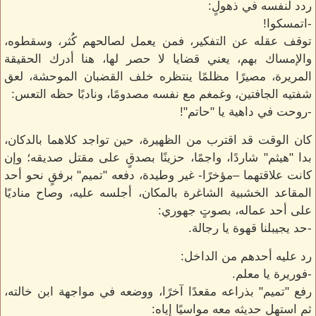
ردد لنفسه في ذهولٍ:
-اتمسكوا!
توقف عقله عن التفكير، فمن يعمل لصالحهم كُثر، وسقطوه،
والإمساك بهم، يعني قضايا لا حصر لها، هنا أدرك الحقيقة
المريرة، مصيرًا مظلمًا ينتظره خلف القضبان الموحشة، لعق
شفتيه الجافتين، وغمغم مع نفسه مصدومًا، ونادبًا حظه التعس:
-روحت في داهية يا "حاتم"!
كان الوقت قد اقترب من الظهيرة، حين تواجد كلاهما بالدكان،
بدا "هيثم" شاردًا، واجمًا، حزينًا بصدقٍ على مقتل صديقه؛ وإن
كانت علاقتهما –مؤخرًا- غير وطيدة، دفعه "تميم" برفقٍ نحو أحد
المقاعد الخشبية الشاغرة بالمكان، أجلسه عليه، وصاح مناديًا
على أحد عماله، بصوتٍ جهوري:
-حد يجيبلنا قهوة يا رجالة.
رد عليه أحدهم من الداخل:
-فوريرة يا معلم.
رفع "تميم" بذراعه مقعدًا آخرًا، ووضعه في مواجهة ابن خالته،
ثم استهل حديثه معه مواسيًا إياه: