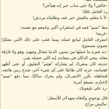
-خالص؟ ولا حتى ساب خبر إنه هيتأخر؟
رد العامل نافيًا:
-لأ يا معلم، مافيش خبر عنه، وطلبناه مردش!
مط "تميم" فمه في استغرابٍ أكبر، وغمغم مع نفسه:
-غريبة!
انصرف العامل ليتابع عمله، بينما عقب على ذلك الأمر، مفكرًا
بصوتٍ مسموع:
-ده عمره ما عملها من سنين، الدنيا تتشال وتتهبد، وهو ولا فارقة
معاه، بيجي الدكان في ميعاده، إيه اللي حصله بقى.
حديثه كان منفردًا، لم يشاركه "هيثم" التعليق، أو حتى أظهر
اهتمامه، حزنه كان طاغيًا على أي شيء آخر، صدح رنين هاتفه،
فتجاهله، تكرر الاتصــال، ولم يحرك ساكنًا، مما دفع "تميم"
لإخباره، بصيغةٍ آمرة:
-رد على تليفونك.
قال بوجومٍ، وكتفاه متهدلان للأسفل:
-ماليش مزاج.