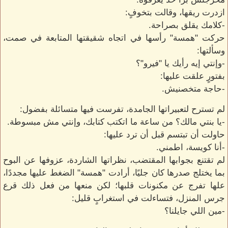
ازدرت ريقها، وقالت بتخوفٍ:
-كلامك يقلق بصراحة.
حركت "همسة" رأسها في اتجاه شقيقتها المتابعة في صمت،
وسألتها:
-وإنتي إيه رأيك يا "فيرو"؟
بفتورٍ علقت عليها:
-حاجة متخصنيش.
لم تسترح لتعبيراتها الجامدة، تفرست فيها متسائلة بفضول:
-يا بنتي مالك؟ من ساعة ما اتكتب كتابك، وإنتي مش مبسوطة.
حاولت أن تبتسم قبل أن ترد عليها:
-أنا كويسة، اطمني.
لم تقتنع بجوابها المقتضب، نظراتها الشاردة، عزوفها عن البوح
بما يختلج صدرها كان جليًا، أرادت "همسة" الضغط عليها مجددًا،
علها تفرج عن مكنونات قلبها؛ لكن منعها من فعل ذلك قرع
جرس المنزل، فتساءلت في استغرابٍ قليل:
-مين اللي جايلنا؟