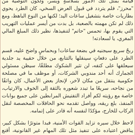
قيامه بمثل تلك الأمور بسلاسةٍ ويسر، ولكون التوصية من
"محرز"، فلم يتردد في قبول العرض السخي، كان الطرد يحوي
بطاريات خاصة بتشغيل ساعات اليد؛ لكنها من النوع الباهظ، ومع
ذلك لم تكن مهمته بالصعبة، بل بدت من أيسر عمليات التهريب
التي يقوم بها، تحمس "حاتم" لتنفيذها، نظير ذلك المبلغ المالي
المغري، يا لسعادته!
ربحٌ سريع سيجنيه في بضعة ساعات! وبحماسٍ واضح عليه، قسم
الطرد على دفعاتٍ سينقلها بالتتابع، من خلال حقيبة يد جلدية
سيعلقها على كتفه، لن تثير الشكوك مطلقًا، سيظن مسئولي
الجمارك أنه أحد مندوبي الشركات، أو موظف ما في مصلحة
حكومية ينتقل من مكان لآخر، لإنجاز بعض الأعمال، كان واثقًا
من نجاحه، سريعًا ما تبدد شعوره بالثقة إلى الخوف والارتياب،
خاصة مع رؤيته لكم أفراد التفتيش المرابطين على جميع بوابات
المنفذ، بلع ريقه، وواصل تقدمه نحو الحافلات المخصصة لنقل
الركاب للخارج، مؤكدًا لنفسه أنه قادر على إتمامه.
لاحظ خلال سيره تزايد القوات الأمنية، فبدا متوترًا بشكل كبير،
يناقض اعتياده على تنفيذ مثل تلك المهام غير القانونية، أقنع