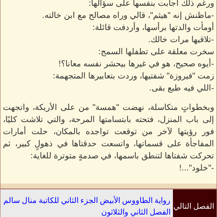
ورغم ذلك أجابت بنفسها على سؤالها:
-ماظنش إنه "هيثم"، قالي وراه مصالح مع ابن خالته.
أومأت والدتها برأسها، وأردفت قائلة:
-تلاقيها مرات خالك.
سخرت معلقة على تطفلها السمج:
-أيوه صحيح، هو في غيرها بيحشر نفسه معانا؟!
زمت "فيروزة" شفتيها، وردت بتعابيرها المتجهمة:
-اللي فيه طبع بقى.
وبخطواتٍ متكاسلة، نهضت "همسة" من على الأريكة، واتجهت
إلى باب المنزل، فتحته بابتسامتها المرحة، والتي تلاشت كليًا،
فور رؤيتها لآخر من توقعت تواجده بالمكان، حلت أمارات
المفاجأة على قسماتها، واتسعت حدقتاها في ذهولٍ كبير، ثم
تحركت شفتاها لتنطق باسمها، في صدمةٍ متوترة للغاية:
-"خلود"...!
رواية الطاووس الأبيض الجزء الثاني للكاتبة منال سالم
الفصل التالي
الفصل الثاني والثلاثون