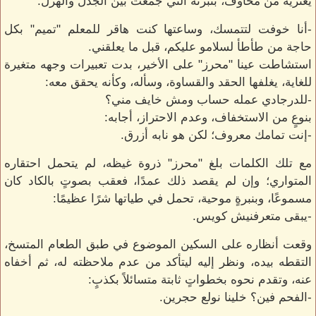
يعتريه من مخاوف، بنبرته التي جمعت بين الجدل والهزل:
-أنا خوفت لتتمسك، وساعتها كنت هاقر للمعلم "تميم" بكل
حاجة من طأطأ لسلامو عليكم، قبل ما يعلقني.
استشاطت عينا "محرز" على الأخير، بدت تعبيرات وجهه متغيرة
للغاية، يغلفها الحقد والقساوة، وسأله، وكأنه يحقق معه:
-للدرجادي عمله حساب ومش خايف مني؟
بنوعٍ من الاستخفاف، وعدم الاحتراز، أجابه:
-إنت تمامك معروف؛ لكن هو نابه أزرق.
مع تلك الكلمات بلغ "محرز" ذروة غيظه، لم يتحمل احتقاره
المتواري؛ وإن لم يقصد ذلك عمدًا، فعقب بصوتٍ بالكاد كان
مسموعًا، وبنبرةٍ موحية، تحمل في طياتها شرًا عظيمًا:
-يبقى متعرفنيش كويس.
وقعت أنظاره على السكين الموضوع في طبق الطعام المتسخ،
التقطه بيده، ونظر إليه ليتأكد من عدم ملاحظته له، ثم أخفاه
عنه، وتقدم نحوه بخطواتٍ ثابتة متسائلاً بكذبٍ:
-الفحم فين؟ خلينا نولع حجرين.