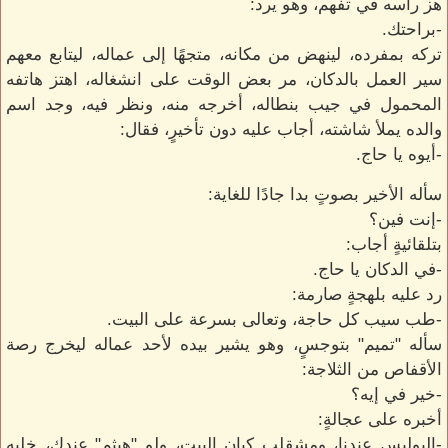
هز رأسه في تفهم، وهو يرد:
-براحتك.
تركه بمفرده، لينهض من مكانه، متجهًا إلى عماله، ليتابع معهم
سير العمل بالدكان، مر بعض الوقت على انشغاله، اهتز هاتفه
المحمول في جيب بنطاله، أخرجه منه، ونظر فيه، وجد اسم
والده يملأ شاشته، أجاب عليه دون تأخيرٍ، فقال:
-أيوه يا حاج.
سأله الأخير بصوتٍ بدا جادًا للغاية:
-إنت فين؟
بتلقائيةٍ أجاب:
-في الدكان يا حاج.
رد عليه بلهجةٍ صارمة:
-طب سيب كل حاجة، وتعالى بسرعة على البيت.
سأله "تميم" بتوجسٍ، وهو يشير بيده لأحد عماله ليخرج رصة
الأقفاص من الثلاجة:
-خير في إيه؟
أخبره على عجالةٍ:
-البوليس عندنا، ومشقلب كيان البيت، ولو "هيثم" عندك، خليه