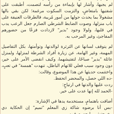
لم يجبها، وأشار لها بإيماءة من رأسه لتصمت، أطبقت على
شفتيها بامتعاضٍ، والتزمت السكوت مرغمة؛ لكن بقي بالها
مشغولاً بما يحدث حولها من أمور مُريبة، فالطرقات العنيفة على
باب منزلها، وصوت الضابط الشرطي الصارم جعل الرعب يدب
في قلبها، ولولا وجود "بدير" لازدادت فزعًا من حضورهم
المفاجئ، وغير المرحب به.
لم يتوقف لسانها عن الثرثرة لوالدتها، وتوأمتها، بكل التفاصيل
المهمة، وغير الهامة، عن زيارة أفراد الشرطة لمنزلها، ولمنزل
عائلة "بدير" صباحًا، لتفتيشهما، وكيف انقضى الأمر على خير،
دون وجود سبب فعلي للاتهام الباطل، تنهدت "همسة" في تعبٍ،
واختتمت حديثها عن هذا الموضوع، وقالت:
-ده اللي حصل، والمحضر اتحفظ.
ردت عليها والدتها في ارتياحٍ:
-الحمد لله إنها عدت على خير.
أضافت باهتمامٍ، مستخدمة يدها في الإشارة:
-بس أنا برضوه شاكة زي المعلم "تميم" إن الحكاية دي
مخرجتش برا حد يعرفوه.