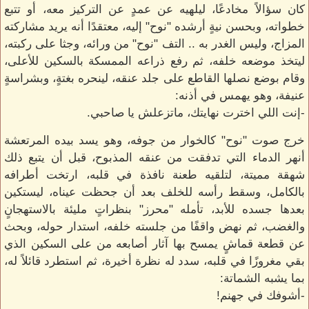
كان سؤالاً مخادعًا، ليلهيه عن عمدٍ عن التركيز معه، أو تتبع
خطواته، وبحسن نيةٍ أرشده "نوح" إليه، معتقدًا أنه يريد مشاركته
المزاج، وليس الغدر به .. التف "نوح" من ورائه، وجثا على ركبته،
ليتخذ موضعه خلفه، ثم رفع ذراعه الممسكة بالسكين للأعلى،
وقام بوضع نصلها القاطع على جلد عنقه، لينحره بغتةٍ، وبشراسةٍ
عنيفة، وهو يهمس في أذنه:
-إنت اللي اخترت نهايتك، ماتزعلش يا صاحبي.
خرج صوت "نوح" كالخوار من جوفه، وهو يسد بيده المرتعشة
أنهر الدماء التي تدفقت من عنقه المذبوح، قبل أن يتبع ذلك
شهقة مميتة، لتلقيه طعنة نافذة في قلبه، ارتخت أطرافه
بالكامل، وسقط رأسه للخلف بعد أن جحظت عيناه، ليستكين
بعدها جسده للأبد، تأمله "محرز" بنظراتٍ مليئة بالاستهجانٍ
والغضب، ثم نهض واقفًا من جلسته خلفه، استدار حوله، وبحث
عن قطعة قماشٍ يمسح بها آثار أصابعه من على السكين الذي
بقي مغروزًا في قلبه، سدد له نظرة أخيرة، ثم استطرد قائلاً له،
بما يشبه الشماتة:
-أشوفك في جهنم!