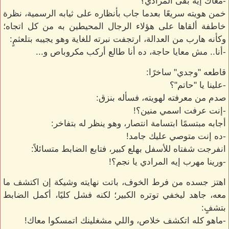
-معاك إيه بقى المرادي؟
خمن هويته سريعًا بعدما جاب بأنظاره على ثيابه الرسمية، نظرة
خاطفة ألقاها على هؤلاء الرجال المحيطين به من كل اتجاه؛
وكأنه هارب من العدالة، ارتجفت نبرته للغاية وهو يجيبه بتلعثمٍ:
-أنا.. مش معايا حاجة، ده أنا طالع أركب مكروباص و...
قاطعه "وجدي" ساخرًا:
-علينا يا "حاتم"؟
صدم من معرفته لهويته، فسأله بنزق:
-إنت عرفت اسمي منين؟!
أجابه مبتسمًا ابتسامة انتصار، وهو ينظر له بتفاخر:
-ده إنت متوصي عليك جامد!
انفرجت شفتاه للأسفل بهلع كبير، فتابع الضابط متسائلاً:
-ورينا مهرب إيه المرادي يا نجم؟!
اهتز جسده من فرط الخوف، باتت نهايته وشيكة إن اكتشف ما
معه، جاهد ليخفي توتره الكبير؛ لكنه فشل كليًا، أكمل الضابط
بتشفٍ:
-ماهو كله اتكشف خلاص، واللي مشغلينك اتمسكوا معاك!