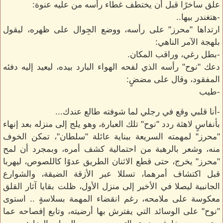
علق ساخرًا قبل أن يختطف غطاء رأسه من عليه عنوة:
-هتغندر بيها..
ارتداها "محرز" على رأسه، ووضع الجِوال على ظهره، ليقول
بلهجة الآمر الناهي:
-بطل رغي، وراقب المكان.
دعك "نوح" رأسه الذي لفحه الهواء البارد بيده، ليعيد إليه دفئه
المفقود، وقال على مضضٍ:
-طيب
-أنا قلبي وقع في رجلي لما شوفته طالع عندك...
بأنفاسٍ لاهثة ردد "نوح" تلك العبارة، وهو يلج إلى منزله بعد إنهاء
"محرز" لمهمته السريعة ببناية عائلة "سلطان"، تمكن الخوف
منه، وشعر بالرهبة من احتمالية كشف أمره، وبمجرد أن لمح
"محرز" يخرج، حتى قطع الاثنان الطريق عدوًا كاللصوص، ليهربا
قبل اكتشاف أمرهما، تسللا عبر الأزقة الضيقة، والشوارع
الجانبية ليصلا في الأخير إلى منزل الأول، ظلت بقايا آثار القلق
معكوسة على ملامحه، رغم انقضاء المهمة بسلاسةٍ .. استوى
"نوح" على الوسائد التي يفترش بها أرضيته، وتابع إفصاحه عما