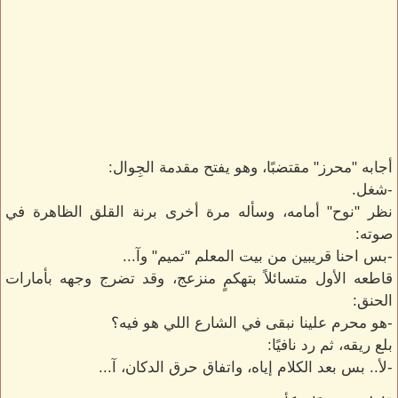
أجابه "محرز" مقتضبًا، وهو يفتح مقدمة الجِوال:
-شغل.
نظر "نوح" أمامه، وسأله مرة أخرى برنة القلق الظاهرة في
صوته:
-بس احنا قريبين من بيت المعلم "تميم" وآ...
قاطعه الأول متسائلاً بتهكمٍ منزعج، وقد تضرج وجهه بأمارات
الحنق:
-هو محرم علينا نبقى في الشارع اللي هو فيه؟
بلع ريقه، ثم رد نافيًا:
-لأ.. بس بعد الكلام إياه، واتفاق حرق الدكان، آ...