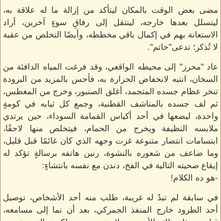
مضى بعض الوقت بالمكان ليتأكد من إزالة ما له علاقة به،
ليتسلل بعدها خارجه، لينتقل إلى رفاقِ سوءٍ آخرين، أراد
الاستعانة بهم في إكمال باقي مخططه، وأيضًا التخلص من عقبة
لا تُذكر؛ تدعى"حاتم".
عاد "محرز" إلى محيطه الواقعي، وقد فرغت المياه الدافئة من
السخان، انتبه لانخفاض الحرارة به، فأحس بالمزيد من البرودة
تنخر عظام جسده المتجمد، أغلق الصنبور، وخرج من المغطس،
ثم لف جسده بالمناشف القطنية، وجمع كل ثيابه في كومةٍ
واحدة، ليضعها في أحد أكياس القمامة السوداء، حين يرتدي
ملابسه النظيفة ويخرج من الحمام، فيتخلص منها لاحقًا،
ابتسامات انتصار متنوعة غزت وجهه الذي كان غائمًا قبل قليل،
وما ضاعف من شعوره بالنشوة، رنين هاتفه برسالةٍ تؤكد له
إيقاع ضحيته التالية في الفخ، دندن مع نفسه بانتشاءٍ:
-هو ده الكلام!
في سابقة لم تبدُ له غريبة، طلب منه أحد الأشخاص، توصيل
أحد الطرود خارج المنفذ الجمركي، بعد أن نما إلى مسامعه،