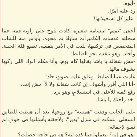
-أيوه.
رد عليه آمرًا:
-عايز كل تسجيلاتها!
أخفى "تميم" ابتسامة صغيرة، كادت تلوح على زاوية فمه، فما
سجلته عدسات الكاميرات سابقًا تم محوه، بأوامر منه للشاب
المتخصص في تركيبها، للبت في الأمر بنفسه، تصنع قلة الحيلة،
وأجاب وهو يتقدم نحو الضابط:
-مش شغالة يا باشا بقالها كام يوم، وأنا مكلم الواد اللي ركبها
يشوف مالها.
غامت عينا الضابط، وعلق عليه بصوتٍ حاد:
-أنا اللي أقرر وأشوف إن كانت شغالة ولا لأ، مش إنت.
رفع كفيه للأعلى في استسلامٍ، وهو يرد:
-خد راحتك يا باشا.
على الجانب وقفت "همسة" مع زوجها، بعد أن هبطت للطابق
السفلي، لتمكث في منزل "بدير"، ولاحقته بأسئلتها في خوفٍ لم
تسعَ لإخفائه:
-هو في إيه؟ بيعملوا فينا كده ليه؟ هو في حاجة حصلت؟