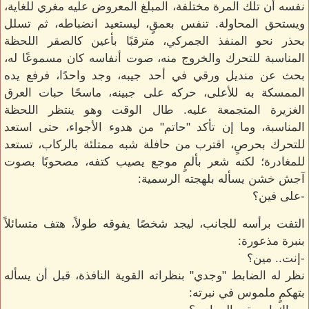
نفسه أن تلك المرة مختلفة، المبلغ المعروض عليه مغري للغاية،
ويستحق المحاولة. تنفس بعمقٍ، ليستعيد انضباطه، ثم تسلل
بحذر نحو المنفذ الجمركي، مترقبًا بأعين كالصقر اللحظة
المناسبة للتحرك والخروج منه، صوت أنفاسه كان مسموعًا له،
بحث عن منديل ورقي في أحد جيبه، وجد واحدًا، فرفع يده
الممسكة به للأعلى، حركه على جبينه، ماسحًا حبات العرق
الغزيرة المتجمعة عليه. طال الوقت وهو ينتظر اللحظة
المناسبة، وما إن تأكد "حاتم" من هدوء الأجواء، حتى استعد
للتحرك بحرصٍ، اقترب من حافلة شبه ممتلئة بالركاب، تستعد
للمغادرة؛ لكنه شعر بألمٍ موجع يصيب كتفه، مصحوبًا بصوت
آجش خشن يسأله بلهجته الرسمية:
-على فين؟
التفت برأسه للجانب، ليجد شخصًا يفوقه طولاً، هتف متسائلاً
بنبرة مذعورة:
-إنت.. مين؟
نظر له الضابط "وجدي" بنظراته القوية النافذة، قبل أن يسأله
بتهكمٍ ملموس في نبرته: