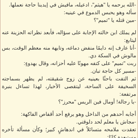
-الله يرحمه يا "هيثم"، ادعيله، مافيش في إيدينا حاجة نعملها.
سأله وهو يحبس الدموع في عينيه:
-مين قتله يا "تميم"؟
لم يملك ابن خالته الإجابة على سؤاله، فأبعد نظراته الحزينة عنه
ليتابع:
-أنا عارف إنه دايمًا منفض دماغه، وتايهة منه معظم الوقت، بس
مالوش في السكة دي.
ربت "تميم" على كتفه مهونًا عليه أحزانه، وقال بهدوءٍ:
-مسير كل حاجة تبان.
ثم التفت باحثًا بعينيه عن زوج شقيقته، لم يظهر بسماجته
السخيفة على الساحة، ليتقصى الأخبار، لهذا تساءل بنبرة
مرتفعة:
-يا رجالة! أومال فين الريس "محرز"؟
أجابه أحدهم من الداخل وهو يرفع أحد أقفاص الفاكهة:
-مجاش يا معلم لحد دلوقتي.
تعقدت ملامحه متسائلاً في اندهاشٍ كبير؛ وكأن مسألة تأخره
مستبعدة كليًا: