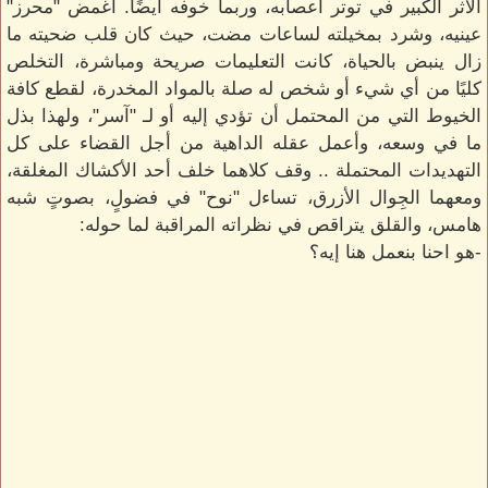
الأثر الكبير في توتر أعصابه، وربما خوفه أيضًا. أغمض "محرز"
عينيه، وشرد بمخيلته لساعات مضت، حيث كان قلب ضحيته ما
زال ينبض بالحياة، كانت التعليمات صريحة ومباشرة، التخلص
كليًا من أي شيء أو شخص له صلة بالمواد المخدرة، لقطع كافة
الخيوط التي من المحتمل أن تؤدي إليه أو لـ "آسر"، ولهذا بذل
ما في وسعه، وأعمل عقله الداهية من أجل القضاء على كل
التهديدات المحتملة .. وقف كلاهما خلف أحد الأكشاك المغلقة،
ومعهما الجِوال الأزرق، تساءل "نوح" في فضولٍ، بصوتٍ شبه
هامس، والقلق يتراقص في نظراته المراقبة لما حوله:
-هو احنا بنعمل هنا إيه؟