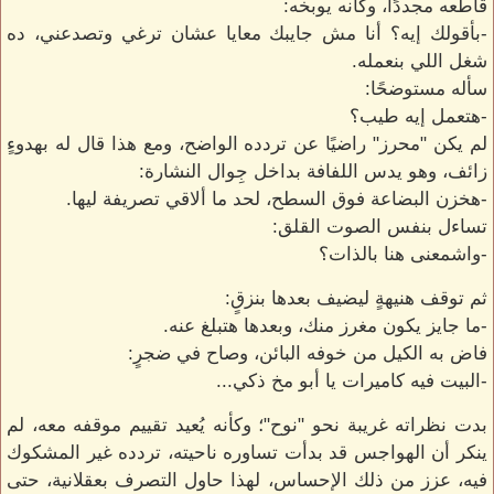
قاطعه مجددًا، وكأنه يوبخه:
-بأقولك إيه؟ أنا مش جايبك معايا عشان ترغي وتصدعني، ده
شغل اللي بنعمله.
سأله مستوضحًا:
-هتعمل إيه طيب؟
لم يكن "محرز" راضيًا عن تردده الواضح، ومع هذا قال له بهدوءٍ
زائف، وهو يدس اللفافة بداخل جِوال النشارة:
-هخزن البضاعة فوق السطح، لحد ما ألاقي تصريفة ليها.
تساءل بنفس الصوت القلق:
-واشمعنى هنا بالذات؟
ثم توقف هنيهةٍ ليضيف بعدها بنزقٍ:
-ما جايز يكون مغرز منك، وبعدها هتبلغ عنه.
فاض به الكيل من خوفه البائن، وصاح في ضجرٍ:
-البيت فيه كاميرات يا أبو مخ ذكي...
بدت نظراته غريبة نحو "نوح"؛ وكأنه يُعيد تقييم موقفه معه، لم
ينكر أن الهواجس قد بدأت تساوره ناحيته، تردده غير المشكوك
فيه، عزز من ذلك الإحساس، لهذا حاول التصرف بعقلانية، حتى