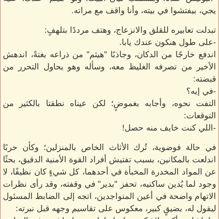
يجي، بيفتشوا في بيته، وأنا واقف مع مراته.
تبدلت تعابيره للقلق والانزعاج، وهتف مرددًا بتلهفٍ:
-على طول هنكون عندك يابا.
اندفع خارجًا من الدكان، وجاذبًا "هيثم" من ذراعه بغتةً، اندهش
الأخير من تصرفه الغليظ معه، وسأله وهو يحاول التحرر من
قبضته:
-في إيه؟
التفت نحوه، وأجابه بغموضٍ؛ لكن عيناه نطقتا بالكثير من
التوقعات:
-اللي كنت خايف منه حصل!
في حالة فوضوية، تُرك الأثاث الخاص بالمنزلين؛ وكأن حربًا
اندلعت بالمكانين، بسبب تفتيش أفراد القوة الأمنية الدقيق، بحثًا
عن المواد المخدرة المخبأة في أحدهما، كل شيءٍ كان نظيفًا، لا
وجود لما يُدين ساكنيه، تحفز "بدير" في وقفته، وقد رأى نظرات
الاتهام واضحة في أعين المتواجدين، اتجه إلى الضابط المسئول
ليقول له، بضيقٍ كبير، معكوس على تقاسيم وجهه قبل نبرته: