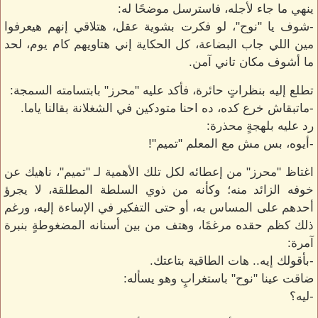
ينهي ما جاء لأجله، فاسترسل موضحًا له:
-شوف يا "نوح"، لو فكرت بشوية عقل، هتلاقي إنهم هيعرفوا
مين اللي جاب البضاعة، كل الحكاية إني هتاويهم كام يوم، لحد
ما أشوف مكان تاني آمن.
تطلع إليه بنظراتٍ حائرة، فأكد عليه "محرز" بابتسامته السمجة:
-ماتبقاش خرع كده، ده احنا متودكين في الشغلانة بقالنا ياما.
رد عليه بلهجةٍ محذرة:
-أيوه، بس مش مع المعلم "تميم"!
اغتاظ "محرز" من إعطائه لكل تلك الأهمية لـ "تميم"، ناهيك عن
خوفه الزائد منه؛ وكأنه من ذوي السلطة المطلقة، لا يجرؤ
أحدهم على المساس به، أو حتى التفكير في الإساءة إليه، ورغم
ذلك كظم حقده مرغمًا، وهتف من بين أسنانه المضغوطةٍ بنبرة
آمرة:
-بأقولك إيه.. هات الطاقية بتاعتك.
ضاقت عينا "نوح" باستغرابٍ وهو يسأله:
-ليه؟