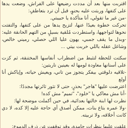
اقتربت منها بعد أن مددت رضيعها على الفراش، وضعت يدها
على كتفها، وربتت عليه بحنوٍ، قبل أن ترد بتعاطفٍ:
-من غير ما تقولي، أنا متأكدة يا حبيبتي.
تحركت خطوة بعيدًا عنها، لتزيح يدها من على كتفها، والتفتت
نحوها لتواجهها، واستطردت مُلقية بسيلٍ من التهم الحانقة عليه:
-وبدل ما يقف جمبي، يهون عليا اللي حصلي، رميني خالص،
وشاغل عقله باللي خربت بيتي ...
سكتت للحظة لتثبط من اضطراب أنفاسها المختنقة، ثم كزت
على أسنانها معاودة لومها له بعينين ناريتين:
-تلاقيه دلوقتي بيفكر يتجوز من تاني، ويعيش حياته، وإياكش أنا
أولع
اعترضت عليها "هاجر" بحذرٍ، حتى لا تثور ثائرتها مجددًا:
-أنا مش معاكي يا "خلود"، "تميم" مش كده!
نظرت لها ابنة خالتها بعدائية، في حين أكملت موضحة لها:
-ولا عمره بتاع بنات، ممكن أصدق أي حاجة عليه إلا كده، لا دي
كانت أخلاقه، ولا تربيته.
علقت عليها بنظرات جامدة، وقد توقفت عن ذرف الدموع: