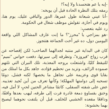
-إيه يا عم هتحسدنا ولا إيه؟!
رمقه بتلك النظرة الحادة قبل أن يوبخه:
-أنا عيني شبعانة طول عمرها، الدور والباقي عليك، يوم هنا،
ويوم في أجازة، تقولش موظف شغال في الحكومة.
رد عليه بتعصبٍ:
-هو بمزاجي يا "محرز"؟ ما إنت عارف المشاكل اللي واقعة
اليومين دول، ده غير أخت الجماعة هتتجوز.
كان في البداية غير منتبه لجدالهما الصاخب؛ لكن إفصاحه عن
قرب زواج "فيروزة"، وتطرقه إلى سيرتها، دفعت حواس "تميم"
للتيقظ كليًا، واشتعلت بروحه المعذبة، تلك النيران التي تلتهم
صموده الزائف، وتزيد من تحطيم فؤاده، جاهد بكل ما امتلك من
بقايا قوى وعزيمة على تجاهل ما يخصها؛ لكنه فشل، دومًا
تسحبه إلى دوامتها المهلكة؛ وكأنها تعرف من أين تُجيد تعذيبه.
عض على شفته السفلى، كاتمًا مشاعر الحنين لحبٍ لا أمل فيه،
وخنق بقساوةٍ دمعة غادرة فرت إلى طرفه، ليهب بعدها واقفًا،
ودافعًا مقعده الخشبي للخلف، قبل أن يلتفت نحوهما ليصيح
بهما بخشونة: