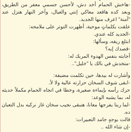
-هاخش الحمام أخد دش، لأحسن جسمي معفر من الطريق،
وبعد كده هاقعد معاكي إنتي والعيال، وآخر النهار هنزل عند
"آمنة" اعرف منها الجديد.
علقت بكلماتٍ موحية، أظهرت التوتر على ملامحه:
-الجديد كله عندي.
ابتلع ريقه، وسألها:
-قصدك إيه؟
أجابته بنفس الهدوء المربك له:
-متخدش في بالك يا "خليل"..
وأشارت له بيدها، حين تكلمت مضيفة:
-ابقى شوف السخان حرارته عالية ولا لأ.
حرك رأسه بإيماءة صغيرة، وخطا في اتجاه الحمام مكملاً حديثه
له، بما يشبه الوعد:
-لما ربنا يفرجها معانا، هنبقى نجيب سخان غاز نركبه بدل التعبان
ده.
قالت بوجهٍ جامد التعبيرات:
-إن شاء الله ..