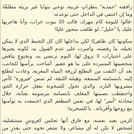
رافقته "حمدية" بنظراتٍ غريبة، توحي بنوايا غير بريئة مطلقًا،
وما إن اختفى في الداخل حتى توعدته:
-قالوا للبومة كام مهرك، قالت 10 بيوت خراب، وأنا هاخربها
عليك يا "خليل"، لو طلعت متجوز عليا!
سكونها كان ظاهريًا؛ لكن بداخلها كان كل التخبط الذي لا يمكن
تخيله، ما رفضته، وأصرت على عدم القبول به، لكونه يجبرها
على اختيارات لا تروق لها، اليوم ترتضي به، وبخنوعٍ يناقض
شخصيتها المتمردة على ما هو عقيم. أشاحت برأسها للجانب،
بعد أن اكتفت من التطلع لزرقة المياه المغرية، وعادت لتطلع
إليه، بابتسامته المنمقة، وهيئته اللبقة، لم تمس "فيروزة" كأس
مشروبها البارد، والذي تحول للسخونة بفعل حرارة الجو،
واحتفظت بصمتها المغلف بابتسامة مرسومة بعناية، خلال
محادثة "آسر" لها، في نفس المطعم الذي اجتمعت به توأمتها
مع زوجها وأقربائه.. يا للسخرية!
الزمن يعيد نفسه، مع فارق أنها تجلس كعروسٍ مستقبلية،
لشخص لا تكن له أي مشاعر، ولا تشعر نحوه حتى بقدرٍ من