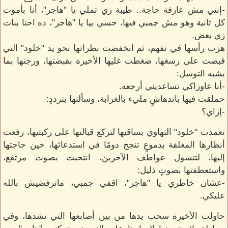
-إنتي مش عارفة حاجة.. طيبة زي تملي يا "هاجر"، أنا بأموت
كل ثانية وهو مش جمبي فيها، حسي بيا يا "هاجر"، ده احنا بنات
زي بعض.
هزت رأسها في تفهم، ثم انخفضت نظراتها نحو يد "خلود" التي
قبضت على رسغها، ضغطت عليها الأخيرة بقبضتها، ورجتها بما
يشبه التوسل:
-أنا عاوزاكي تساعديني أرجعه.
حملقت فيها باندهاشٍ مليء بالغرابة، وسألتها بترددٍ:
-إزاي؟
تعمدت "خلود" التهاوي بساقيها لتركع قبالتها على ركبتيها، رفعت
أنظارها المغلفة بدموعٍ تنجح دومًا في استدعائها، حين حاجتها
إليها، لتتسول عواطف الآخرين، انتحبت بصوت مرتفع،
واستعطفتها بصوتٍ ذليل:
-عشان خاطري يا "هاجر"، اقفي جمبي، ماترفضيش بالله
عليكي.
حاولت الأخيرة سحب يدها من بين أصابعها التي تشدها، وفي