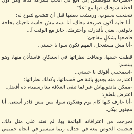
-الصراحة متوقعتش إني أقع في الحب بسرعة كده، ومن أول
لحظة شوفتك فيها مع "علا".
تنحنحت بخفوتٍ، ورمشت بعينيها قبل أن تتشجع لتبوح له:
-أنا حابة أكون صريحة معاك، أنا لسه مش حاسة ناحيتك بحاجة
دلوقتي، يعني بأقدرك، وأحترمك، جايز مع الوقت آ...
قاطعها بشكلٍ مفاجئ:
-أنا مش مستعجل، المهم نكون سوا يا حبيبتي.
قطبت جبينها، وضاقت نظراتها في استنكارٍ، فاستأذن منها، وهو
يبتسم:
-اسمحيلي أقولك يا حبيبتي..
اعتذرت منه بجديةٍ بائنة في قسماتها، وكذلك نظراتها:
-ممكن ماتقولهاش غير لما تبقى العلاقة بينا رسمية، ده أفضل.
اعترض بلطفٍ:
-أنا عارف كلها كام يوم وهنكون سوا، بس مش قادر أستنى، أنا
مجنون بيكي.
تحرجت من اعترافاته الهائمة بها، لم تعتد على مثل ذلك،
فتجنبت الخوض معه في جدال، ربما سيسير في اتجاه حميمي