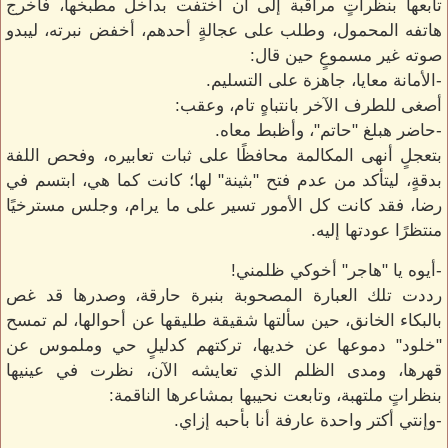
تابعها بنظراتٍ مراقبة إلى أن اختفت بداخل مطبخها، فأخرج
هاتفه المحمول، وطلب على عجالةٍ أحدهم، أخفض نبرته، ليبدو
صوته غير مسموعٍ حين قال:
-الأمانة معايا، جاهزة على التسليم.
أصغى للطرف الآخر بانتباهٍ تام، وعقب:
-حاضر هبلغ "حاتم"، وأظبط معاه.
بتعجلٍ أنهى المكالمة محافظًا على ثبات تعابيره، وفحص اللفة
بدقةٍ، ليتأكد من عدم فتح "بثينة" لها؛ كانت كما هي، ابتسم في
رضا، فقد كانت كل الأمور تسير على ما يرام، وجلس مسترخيًا
منتظرًا عودتها إليه.
-أيوه يا "هاجر" أخوكي ظلمني!
رددت تلك العبارة المصحوبة بنبرة حارقة، وصدرها قد غص
بالبكاء الخانق، حين سألتها شقيقة طليقها عن أحوالها، لم تمسح
"خلود" دموعها عن خديها، تركتهم كدليلٍ حي وملموس عن
قهرها، ومدى الظلم الذي تعايشه الآن، نظرت في عينيها
بنظراتٍ ملتهبة، وتابعت نحيبها بمشاعرها الناقمة:
-وإنتي أكتر واحدة عارفة أنا بأحبه إزاي.