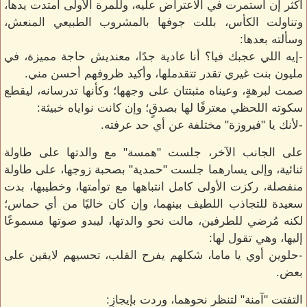
أكثر إن استمرت في الاعتراض عليه، وللمرة الأولى امتدت يدها،
وتناولت الكأس، بللت جوفها بالمشروب الطبيعي المنعش،
وسألته بعدها:
-إيه اللي عجبك فيا؟ أنا عادية جدًا، معنديش حاجة مميزة، في
مليون بنت غيري تقدر تتقدملها، وأكيد ظروفهم أحسن مني.
صمت لبرهةٍ، وعيناه مثبتتان على وجهها؛ وكأنها تدرسانه، ليقطع
سكوته اللحظي معترفًا لها بصدقٍ؛ وإن كانت نواياه خبيثة:
-لأنك يا "فيروزة" مختلفة عن أي حد عرفته.
على الجانب الآخر، جلست "همسة" مع والدتها على طاولة
ثنائية، وإلى يسارهما جلست "حمدية" بصحبة زوجها، على طاولة
منفصلة، ركزت الأولى كامل انتباهها مع توأمتها، وخطيبها، بدت
سعيدة للتجاذب اللطيف بينهما، وإن كان خاليًا من أي حماس؛
لكنه مُرضي للطرفين، مالت نحو والدتها، ليبدو صوتها مسموعًا
إليها، وهي تقول لها:
-حلوين أوي يا ماما، شكلهم يفرح القلب، تحسيهم لايقين على
بعض.
التفتت "آمنة" لتنظر نحوهما، وردت بإيجازٍ: