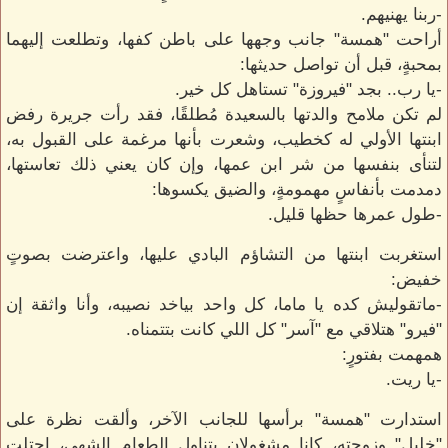
-ربنا يهنيهم.
أراحت "همسة" جانب وجهها على باطن كفها، وتطلعت إليهما
بمحبةٍ، قبل أن تواصل حديثها:
-يا رب.. بجد "فيروزة" تستاهل كل خير.
لم تكن ملامح والدتها بالسعيدة مُطلقًا، فقد رأت جريرة رفض
ابنتها الأولي له كخطيب، وشعرت بأنها مرغمة على القبول به،
لتنأى بنفسها من شر ابن عمها، وإن كان يعني ذلك تعاستها،
دمدمت بأنفاسٍ مهمومةٍ، والضيق يكسوها:
-طول عمرها حظها قليل.
استغربت ابنتها من التشاؤم البادي عليها، واعترضت بصوتٍ
خفيض:
-ماتقوليش كده يا ماما، كل واحد بياخد نصيبه، وأنا واثقة إن
"فيرو" هتلاقي مع "آسر" كل اللي كانت بتتمناه.
همهمت بفتورٍ:
-يا ريت.
استدارت "همسة" برأسها للجانب الآخر، وألقت نظرة على
"خليل" وزوجته، كانا مشغولان بتناول الطعام الشهي، احتلت