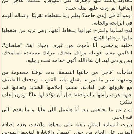
محاولة يائسة منها لإجبارها على النهوض، تمكنت "هاجر" من
إيقافها، ثم ردت عليها بقلة حيلة:
-وهو أنا في إيدي حاجة؟ يعلم ربنا مقطعاه تقريبًا، وعمالة ألومه
في الرايحة والجاية.
لهج لسانها وامتزج عبراتها بمخاط أنفها، وهي تزيد من ضغطها
عليها برجائها المُلح:
-خليه يرجعلي، أنا بأموت من غيره، وحياة ابنك "سلطان"،
اتكلمي معاه، قوليله مراتك بتحبك، مراتك مستعدة تسامحك،
بس يردني ليه، إن شاءالله أكون خدامة تحت رجليه.
تفاجأت "هاجر" من حالتها التعيسة، بدت لوهلة مصدومة من
وضعها، اعتبر ما تمر به يقطع نياط القلوب، ويدفعك للتعاطف
مع ظروفها غير العادلة، بسبب إخلاصها الشديد وتفانيها في
حبها، هزت رأسها بالموافقة، قبل أن تؤكد لها علنًا، ودون إعادة
تفكير:
-من غير ما تحلفيني بيه، أنا هاعمل اللي عليا، وربنا يقدم اللي
فيه الخير.
برزت ابتسامة امتنانٍ باهتة على محياها، واكتفت بعدم إضافة
المزيد، عل إلحاح من حول "تميم"، والإشارة لبؤسها الموجع،