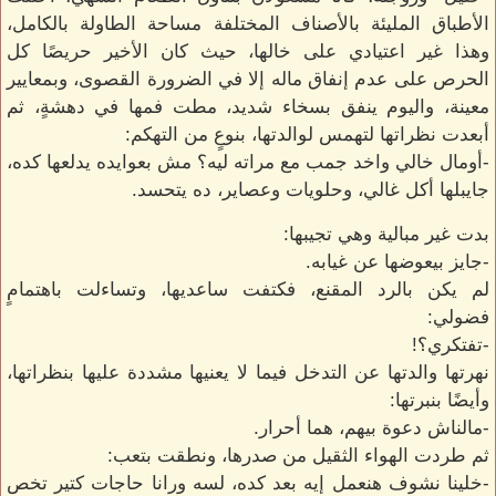
الأطباق المليئة بالأصناف المختلفة مساحة الطاولة بالكامل،
وهذا غير اعتيادي على خالها، حيث كان الأخير حريصًا كل
الحرص على عدم إنفاق ماله إلا في الضرورة القصوى، وبمعايير
معينة، واليوم ينفق بسخاء شديد، مطت فمها في دهشةٍ، ثم
أبعدت نظراتها لتهمس لوالدتها، بنوعٍ من التهكم:
-أومال خالي واخد جمب مع مراته ليه؟ مش بعوايده يدلعها كده،
جايبلها أكل غالي، وحلويات وعصاير، ده يتحسد.
بدت غير مبالية وهي تجيبها:
-جايز بيعوضها عن غيابه.
لم يكن بالرد المقنع، فكتفت ساعديها، وتساءلت باهتمامٍ
فضولي:
-تفتكري؟!
نهرتها والدتها عن التدخل فيما لا يعنيها مشددة عليها بنظراتها،
وأيضًا بنبرتها:
-مالناش دعوة بيهم، هما أحرار.
ثم طردت الهواء الثقيل من صدرها، ونطقت بتعب:
-خلينا نشوف هنعمل إيه بعد كده، لسه ورانا حاجات كتير تخص