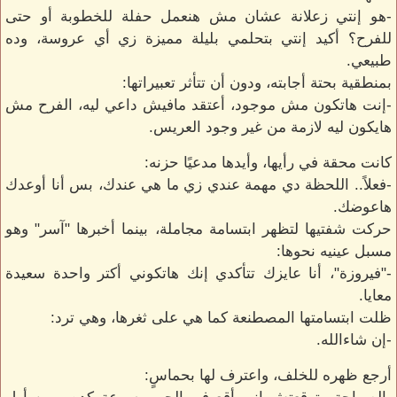
-هو إنتي زعلانة عشان مش هنعمل حفلة للخطوبة أو حتى
للفرح؟ أكيد إنتي بتحلمي بليلة مميزة زي أي عروسة، وده
طبيعي.
بمنطقية بحتة أجابته، ودون أن تتأثر تعبيراتها:
-إنت هاتكون مش موجود، أعتقد مافيش داعي ليه، الفرح مش
هايكون ليه لازمة من غير وجود العريس.
كانت محقة في رأيها، وأيدها مدعيًا حزنه:
-فعلاً.. اللحظة دي مهمة عندي زي ما هي عندك، بس أنا أوعدك
هاعوضك.
حركت شفتيها لتظهر ابتسامة مجاملة، بينما أخبرها "آسر" وهو
مسبل عينيه نحوها:
-"فيروزة"، أنا عايزك تتأكدي إنك هاتكوني أكتر واحدة سعيدة
معايا.
ظلت ابتسامتها المصطنعة كما هي على ثغرها، وهي ترد:
-إن شاءالله.
أرجع ظهره للخلف، واعترف لها بحماسٍ: