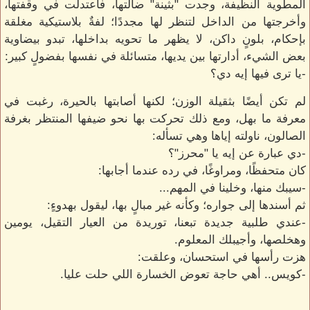
المطوية النظيفة، وجدت "بثينة" ضالتها، فاعتدلت في وقفتها،
وأخرجتها من الداخل لتنظر لها مجددًا؛ لفةٌ بلاستيكية مغلقة
بإحكام، بلونٍ داكن، لا يظهر ما تحويه بداخلها، تبدو بيضاوية
بعض الشيء، أدارتها بين يديها، متسائلة في نفسها بفضولٍ كبير:
-يا ترى فيها إيه دي؟
لم تكن أيضًا بثقيلة الوزن؛ لكنها أصابتها بالحيرة، رغبت في
معرفة ما بهل، ومع ذلك تحركت بها نحو ضيفها المنتظر بغرفة
الصالون، ناولته إياها وهي تسأله:
-دي عبارة عن إيه يا "محرز"؟
كان متحفظًا، ومراوغًا، في رده عندما أجابها:
-سيبك منها، وخلينا في المهم...
ثم أسندها إلى جواره؛ وكأنه غير مبالٍ بها، ليقول بهدوءٍ:
-عندي طلبية جديدة تبعنا، توريدة من العيار التقيل، يومين
وهخلصها، وأجيبلك المعلوم.
هزت رأسها في استحسان، وعلقت:
-كويس.. أهي حاجة تعوض الخسارة اللي حلت عليا.