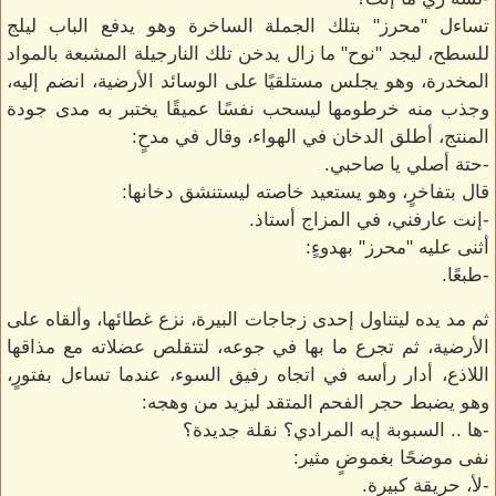
تساءل "محرز" بتلك الجملة الساخرة وهو يدفع الباب ليلج
للسطح، ليجد "نوح" ما زال يدخن تلك النارجيلة المشبعة بالمواد
المخدرة، وهو يجلس مستلقيًا على الوسائد الأرضية، انضم إليه،
وجذب منه خرطومها ليسحب نفسًا عميقًا يختبر به مدى جودة
المنتج، أطلق الدخان في الهواء، وقال في مدحٍ:
-حتة أصلي يا صاحبي.
قال بتفاخرٍ، وهو يستعيد خاصته ليستنشق دخانها:
-إنت عارفني، في المزاج أستاذ.
أثنى عليه "محرز" بهدوءٍ:
-طبعًا.
ثم مد يده ليتناول إحدى زجاجات البيرة، نزع غطائها، وألقاه على
الأرضية، ثم تجرع ما بها في جوعه، لتتقلص عضلاته مع مذاقها
اللاذع، أدار رأسه في اتجاه رفيق السوء، عندما تساءل بفتورٍ،
وهو يضبط حجر الفحم المتقد ليزيد من وهجه:
-ها .. السبوبة إيه المرادي؟ نقلة جديدة؟
نفى موضحًا بغموضٍ مثير:
-لأ، حريقة كبيرة.