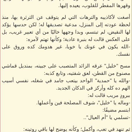
وقهرها المفطر للقلوب، يعيده إليها.
أصغت لأكاذيبه والترهات التي لم يتوقف عن الثرثرة بها، منذ
لحظة عودته إلى المنزل، مدعية تصديقها له؛ لكن حدسها يؤكد
لها النقيض، لم تبتسم، وبدا وجهها خاليًا من أي تعبير غريب، بل
على العكس قالت له بنبرة عادية؛ وكأنها تهتم لأمره:
-الله يكون في عونك يا خويا، غير هدومك كده وروق على
نفسك.
مسح "خليل" عرقه الزائد المتصبب على جبينه، بمنديل قماشي
مصنوع من القطن، لعق شفتيه، وتابع كذبه:
-والله يا "حمدية" الواحد بيتعب جامد في شغله، نفسي أسيب
الهم ده كله وأركز في الدكان الجديد.
ببرودٍ مريب قالت له:
-وماله يا "خليل"، شوف المصلحة فين وأعملها.
ابتسم مضيفًا:
-تسلمي يا "أم العيال"..
ثم تنهد في تعبٍ، وأكمل؛ وكأنه يوضح لها باقي روتينه: