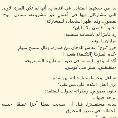
بدا من حديثهما المتبادل في اقتضابٍ، أنها لم تكن المرة الأولى
التي يتشاركان فيها في أعمالٍ غير مشروعة، تساءل "نوح"
بفضولٍ، وقد أظهر استعداده للمشاركة:
-حلو .. فاضي ولا مليان؟
رد غامزًا له بابتسامة منتشية:
-مليان يا بونط.
حرر "نوح" أنفاس الدخان من صدره، وقال بتلميحٍ متوارٍ:
-كده الفيزيتا (التكلفة) هتعلى!
أكد له بثقةٍ ملموسة في صوته، وتعابيره المستريحة:
-متقلقش.. هنتراضى كويس.
تساءل، وخرطوم نارجيلته بين شفتيه:
-زي الفل، الكلام على مين بقى؟
جاوبه بغموضٍ، ونظراته تحولت للقتامة:
-واحد حبيبك..
سأله مستفسرًا، قبل أن يسحب نفسًا آخرًا عميقًا، حبسه
للحظات في صدره المحترق:
-مين يعني؟