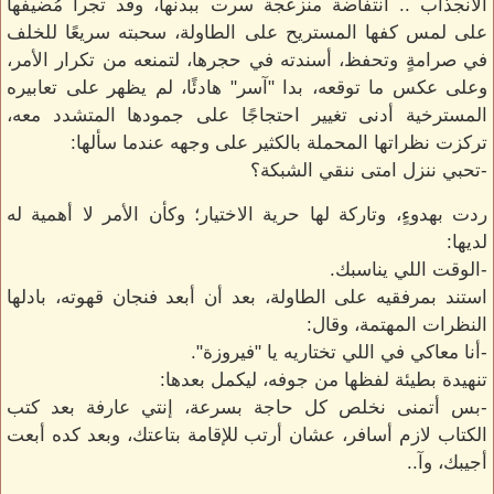
الانجذاب .. انتفاضة منزعجة سرت ببدنها، وقد تجرأ مُضيفها
على لمس كفها المستريح على الطاولة، سحبته سريعًا للخلف
في صرامةٍ وتحفظ، أسندته في حجرها، لتمنعه من تكرار الأمر،
وعلى عكس ما توقعه، بدا "آسر" هادئًا، لم يظهر على تعابيره
المسترخية أدنى تغيير احتجاجًا على جمودها المتشدد معه،
تركزت نظراتها المحملة بالكثير على وجهه عندما سألها:
-تحبي ننزل امتى ننقي الشبكة؟
ردت بهدوءٍ، وتاركة لها حرية الاختيار؛ وكأن الأمر لا أهمية له
لديها:
-الوقت اللي يناسبك.
استند بمرفقيه على الطاولة، بعد أن أبعد فنجان قهوته، بادلها
النظرات المهتمة، وقال:
-أنا معاكي في اللي تختاريه يا "فيروزة".
تنهيدة بطيئة لفظها من جوفه، ليكمل بعدها:
-بس أتمنى نخلص كل حاجة بسرعة، إنتي عارفة بعد كتب
الكتاب لازم أسافر، عشان أرتب للإقامة بتاعتك، وبعد كده أبعت
أجيبك، وآ..