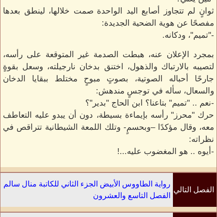
ثوانٍ لم تتجاوز أصابع اليد الواحدة صمت خلالها، لينطق بعدها
مفصحًا عن هوية الضحية الجديدة:
-"تميم"، ودكانه.
بمجرد الإعلان عنه، هبطت الصدمة غير المتوقعة على رأسه،
لتصيبه بالارتباك والذهول، اختنق بدخان نارجيلته، وسعل بقوةٍ
جارحًا أحباله الصوتية، بصوتٍ مبوحٍ مختلط ببقايا الدخان
والسعال، سأله في توجسٍ مندهش:
-نعم .. "تميم" بتاعنا؟ ابن الحاج "بدير"؟
حرك "محرز" رأسه بإيماءة بسيطة، دون أن يبدو عليه التعاطف
معه، وقال مؤكدًا –وبحسمٍ- وتلك اللمعة الشيطانية تتراقص في
نظراته:
-أيوه .. هو المغضوب عليه...!
رواية الطاووس الأبيض الجزء الثاني للكاتبة منال سالم
الفصل التالي
الفصل التاسع والعشرون