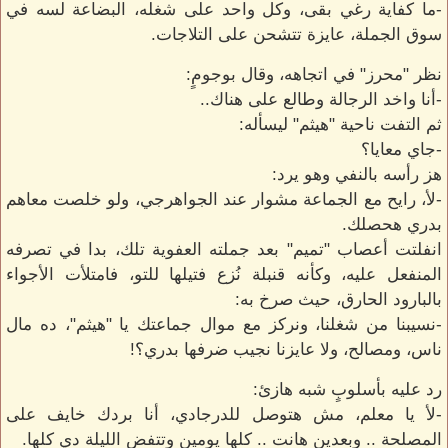
-ما كفاية رغي بقى، وكل واحد على شغله، البضاعة لسه في
سوق الجملة، عايزة تتشحن على التلاجات.
نظر "محرز" في اتجاهه، وقال بوجومٍ:
-أنا واخد الرجالة وطالع على هناك..
ثم التفت ناحية "هيثم" ليسأله:
-جاي معايا؟
هز رأسه بالنفي وهو يرد:
-لأ، رايح مع الجماعة مشوار عند الجواهرجي، ولو خلصت معاهم
بدري هحصلك.
انفلتت أعصاب "تميم" بعد جملته العفوية تلك، بدا في تصرفه
المنفعل عليه، وكأنه قنبلة نُزع فتيلها للتو، فامتلأت الأجواء
بالبارود الحارق، حيث صرخ به:
-نسيبنا من شغلنا، ونركز مع موال جماعتك يا "هيثم"، ده مال
ناس، ومصالح، ولا عايزنا نجيب ضرفها بدري؟!
رد عليه بأسلوبٍ شبه هازئ:
-لأ يا معلم، مش هتوصل للدرجادي، أنا بردك خايف على
المصلحة .. وبعدين هانت .. كلها يومين وتتفض الليلة دي كلها.