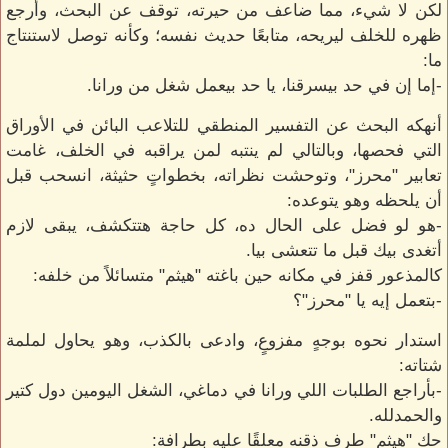
لكن لا شيء، مما ضاعف من حيرته، توقف عن البحث، وأرجع
ظهره للخلف ليريحه، متابعًا حديث نفسه؛ وكأنه توصل لاستنتاج
ما:
-إما إن في حد بيسرقنا، يا حد بيعمل شغل من ورانا.
أنهكه البحث عن التفسير المنطقي للتلاعب البائن في الأوراق
التي فحصها، وبالتالي لم ينتبه لمن يراقبه في الخلف، غامت
تعابير "محرز"، وتوحشت نظراته، بخطواتٍ حثيثة، انسحب قبل
أن يلحظه وهو يتوعده:
-هو لو فضل على الحال ده، كل حاجة هتتكشف، يبقى لازم
أتغدى بيك قبل ما تتعشى بيا.
كالمذعور قفز في مكانه حين باغته "هيثم" متسائلاً من خلفه:
-بتعمل إيه يا "محرز"؟
استدار نحوه بوجهٍ مفزوعٍ، وادعى بالكذب، وهو يحاول لملمة
شتاته:
-بأراجع الطلبات اللي ورانا في دماغي، الشغل اليومين دول كتير
والحمدلله.
حك "هيثم" طرف ذقنه معلقًا عليه بطرافة: