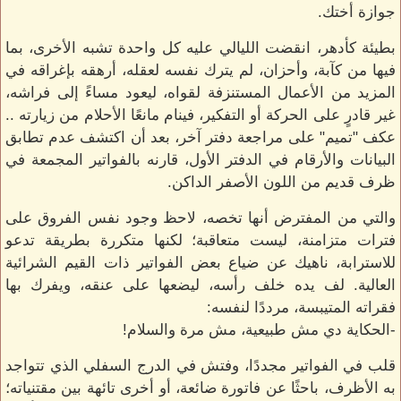
جوازة أختك.
بطيئة كأدهر، انقضت الليالي عليه كل واحدة تشبه الأخرى، بما
فيها من كآبة، وأحزان، لم يترك نفسه لعقله، أرهقه بإغراقه في
المزيد من الأعمال المستنزفة لقواه، ليعود مساءً إلى فراشه،
غير قادرٍ على الحركة أو التفكير، فينام مانعًا الأحلام من زيارته ..
عكف "تميم" على مراجعة دفتر آخر، بعد أن اكتشف عدم تطابق
البيانات والأرقام في الدفتر الأول، قارنه بالفواتير المجمعة في
ظرف قديم من اللون الأصفر الداكن.
والتي من المفترض أنها تخصه، لاحظ وجود نفس الفروق على
فترات متزامنة، ليست متعاقبة؛ لكنها متكررة بطريقة تدعو
للاسترابة، ناهيك عن ضياع بعض الفواتير ذات القيم الشرائية
العالية. لف يده خلف رأسه، ليضعها على عنقه، ويفرك بها
فقراته المتيبسة، مرددًا لنفسه:
-الحكاية دي مش طبيعية، مش مرة والسلام!
قلب في الفواتير مجددًا، وفتش في الدرج السفلي الذي تتواجد
به الأظرف، باحثًا عن فاتورة ضائعة، أو أخرى تائهة بين مقتنياته؛