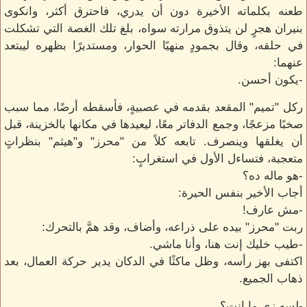
طعنه بكلماته الأخيرة دون أن يدري، فاحترق أكثر، وانكوى
بنيران هجرٍ لن يتذوق مرارته سواه، بلغ تلك الغصة التي تشكلت
في حلقه، وقال بجمودٍ منهيًا الحوار، ومستديرًا بظهره ليبتعد
عنهما:
-يكون أحسن.
ركل "تميم" المقعد بقدمه في عصبيةٍ، فأسقطه أرضًا، مما سبب
صخبًا مزعجًا، وجمع الدفاتر معًا، ليعيدها في مكانها بالخزينة، قبل
أن يغلقها وينصرف. تابعه كلاً من "محرز" و"هيثم" بنظراتٍ
متعجبة، فتساءل الأول في استغرابٍ:
-هو ماله ده؟
أجاب الأخير بنفس الحيرة:
-مش عارف!
ربت "محرز" بيده على ذراعه، وأضاف، وقد همَّ بالتحرك:
-طيب خليك إنت هنا، وأنا ماشي.
اكتفى بهز رأسه، وظل ماكثًا في الدكان يدير حركة العمال، بعد
ذهاب الجميع.
-لسه زي ما إنت؟