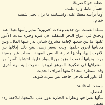
أعطته جوابًا صريحًا:
-هسأل ماما، وأرد عليك.
أومأ برأسه معقبًا عليه، وابتسامته ما تزال تحتل شفتيه:
-تمام ..
ســاد الصمت من جديد، وعادت "فيروزة" لتدير رأسها بعيدًا عنه،
وتحدق في أمواج البحر المتقلبة، في فترة وجيزة تبدلت الأمور
عليها؛ ما بين سعيها لإقامة مشروع شبابي يدر عليها المال، وبين
معاناتها لحرق حلمها، وبيعه بسعر زهيد، ليتبع ذلك إذلالها بين
الأقرب إليها، وأخيرًا تجربة الحبس المهينة، لمحات غير مضيئة
مرت بحياتها أضفت المزيد من السواد عليها، انتشلها "آسر" من
استغراقها في تفكيرها المرهق لروحها، نظرت إليه مرة أخرى،
وقد استطرد متجاذبًا معها أطراف الحديث:
-أنا عاوز أسألك في حاجة، بس متردد شوية.
سمحت له قائلة:
-اتفضل.
سألها بصراحةٍ، ونظراته الحذرة تدور على ملامحها، لتلاحظ ردة
فعلها: