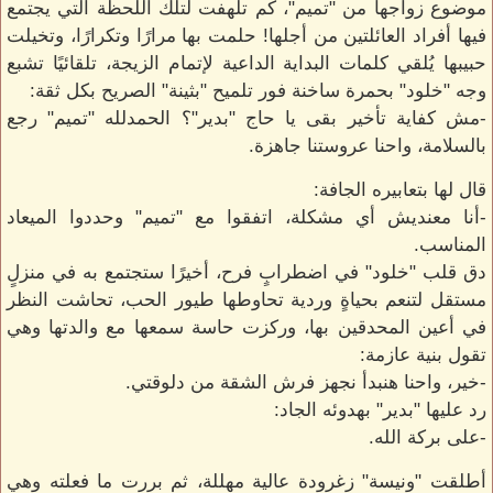
موضوع زواجها من "تميم"، كم تلهفت لتلك اللحظة التي يجتمع
فيها أفراد العائلتين من أجلها! حلمت بها مرارًا وتكرارًا، وتخيلت
حبيبها يُلقي كلمات البداية الداعية لإتمام الزيجة، تلقائيًا تشبع
وجه "خلود" بحمرة ساخنة فور تلميح "بثينة" الصريح بكل ثقة:
-مش كفاية تأخير بقى يا حاج "بدير"؟ الحمدلله "تميم" رجع
بالسلامة، واحنا عروستنا جاهزة.
قال لها بتعابيره الجافة:
-أنا معنديش أي مشكلة، اتفقوا مع "تميم" وحددوا الميعاد
المناسب.
دق قلب "خلود" في اضطرابٍ فرح، أخيرًا ستجتمع به في منزلٍ
مستقل لتنعم بحياةٍ وردية تحاوطها طيور الحب، تحاشت النظر
في أعين المحدقين بها، وركزت حاسة سمعها مع والدتها وهي
تقول بنية عازمة:
-خير، واحنا هنبدأ نجهز فرش الشقة من دلوقتي.
رد عليها "بدير" بهدوئه الجاد:
-على بركة الله.
أطلقت "ونيسة" زغرودة عالية مهللة، ثم بررت ما فعلته وهي