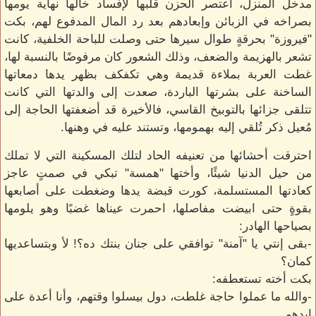
مدخل المنزل، اعتصر الحزن قلبها لإفساد خالها نهاية يومها
بصراخه في الزبائن وإبعادهم بعد رد المال المدفوع لهم، بكت
"فيروزة" بحرقةٍ طوال سيرها حتى وصلت للباحة الخلفية، كانت
تشعر بالهزيمة والضعف، وذلك الشعور كان مرفوضًا بالنسبة لها،
غطت العربة بملاءة قديمة وهي تكفكف بظهر يدها دمعاتها
الساخنة على بشرتها الباردة، صعدت إلى والدتها التي كانت
تتلقى جزائها بالتوبيخ القاسي، فالأخيرة قد أضعفتها الحاجة إلى
مُعيل ذكر تُلقي إليه بهمومها، وتستند عليه في وهنها.
احترقت أحشائها من تعنيفه الحاد لتلك المسكينة التي لا تملك
من حيل الدنيا شيئًا، وأختها "همسة" تبكي في صمتٍ عاجز
كعادتها المستسلمة، كورت قبضة يدها وضغطت على أصابعها
بقوةٍ حتى ابيضت مفاصلها، احمرت عيناها غضبًا وهو يلومها
بصياحها الهادر:
-بقى إنتي يا "آمنة" توافقي على جنان بنتك ده؟! لأ وبتساعديها
كمان؟
بكت أخته تستعطفه:
-والله ما عملوا حاجة غلطت، دول بيسلوا وقتهم، وأنا أعدة على
إيدهم.