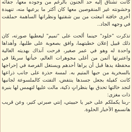
كانت تشتاق إليه حد الجنون بالرغم من وجوده معها، جفائه
وخشونته غير المنقوصين معها كان أكثر ما يرعبها منه، تنهيدة
أخرى خافتة انبعثت من بين شفتيها ونظراتها الساهمة حملقت
في وجهه الجاد..
تذكرت "خلود" حينما ألحت على "تميم" ليعطيها صورته، كان
ذلك قبيل إعلان خطبتهما، وافق بصعوبة على طلبها، وأهداها
واحدة له وهو في عمر صغير، فرحت آنذاك بهديته الغالية
واعتبرتها أثمن من أغلى مجوهرات العالم، خبأتها سريعًا في
محفظة يدها قبل أن يراها أحدهم ويستغل الفرصة في إحراجها
بالسخرية من حبها المتيم به. لمسة حذرة على جانب ذراعها
كانت كفيلة بجعل جسدها ينتفض، التفتت كالملسوعة لجانبها
لتجد خالتها تحدق بها بنظراتٍ ذكية، مالت عليها لتهمس لها بنبرة
ذات مغزى:
-ربنا يكملكم على خير يا حبيبتي، إنتي صبرتي كتير، وعن قريب
هانسمع الأخبار الحلوة.