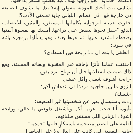
التفتت "حمدية" نحو زوجها تهتف فيه بغضبٍ استعر بداخلها:
-شايف بنت أختك المؤدبة بتقولي إيه؟ بدل ما تشوف الصايعة
دي خارجة فين في أنصاص الليالي جاية تعلمني الأدب؟!
حفزت حميته الرجولية بكلماتها المستفزة والمثيرة للأعصاب،
اندفع "خليل نحوها ليقبض على ذراعها، أمسك بها بقسوة آلمتها
بضغطه الشديد عليها، ثم هزها بعنف وهو يسألها بزمجرة بائنة
في صوته:
-انطقي يا بنت ال ...! رايحة فين السعادي؟
احتقنت عيناها تأثرًا بإهانته غير المقبولة ولعناته المسيئة، ومع
ذلك ضبطت انفعالاتها قبل أن تهتاج لترد بقوةٍ:
-رايحة أشوف شغلي وأكل عيشي
انزوى ما بين حاجبيه مرددًا في اندهاشٍ أكبر:
-شغلك؟
ردت باستبسالٍ يعبر عن شخصيتها غير الضعيفة:
-أيوه، أنا فتحت عربية أكل وبأشتغل دلوقتي يا خالي، ورايحة
أشوف الزباين اللي مستنين طلباتهم.
لطمة على الصدر مصحوبة باستنكارٍ قالتها "حمدية":
-يادي النصيبة اللي كانت على البال ولا على الخاطر!