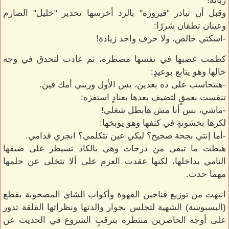
رباية!
وقبل أن تبادر "فيروزة" بالرد أخرسها تحذير "خليل" الصارم
وعينان تطقان شررًا:
-اسكتي خالص، ولا حرف واحد زيادة!
كظمت غضبها في نفسها مضطرة، ثم عادت لتحدق في وجه
خالها وهو يتابع بوعيدٍ:
-هنتحاسب على ده بعدين، بس الأول وريني أمك فين.
تنفست بعمقٍ لتضيف بعدها بعنادٍ استفزه:
-ماشي، بس أنا مش هابطل شغلي!
لكزها بخشونةٍ في كتفها وهو يوبخها:
-أما إنتي بجحة صحيح؟ ليكي عين تتكلمي؟ انجري قدامي.
هبطت ما تبقى من درجات وهي بالكاد تسيطر على ضيقها
النامي بداخلها، لكنها عقدت العزم على ألا تتخلى عن حلمها
مهما حدث.
انتهت من توزيع فناجين القهوة وأكواب الشاي المصحوبة بقطع
(البسبوسة) الشهية لتجلس بجوار والدتها ونظراتها القلقة تدور
على أوجه الحاضرين منتظرة بترقبٍ الشروع في الحديث عن