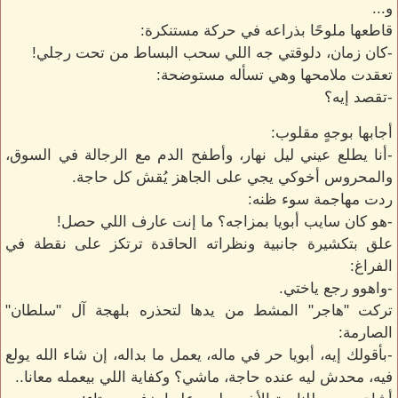
و...
قاطعها ملوحًا بذراعه في حركة مستنكرة:
-كان زمان، دلوقتي جه اللي سحب البساط من تحت رجلي!
تعقدت ملامحها وهي تسأله مستوضحة:
-تقصد إيه؟
أجابها بوجهٍ مقلوب:
-أنا يطلع عيني ليل نهار، وأطفح الدم مع الرجالة في السوق،
والمحروس أخوكي يجي على الجاهز يُقش كل حاجة.
ردت مهاجمة سوء ظنه:
-هو كان سايب أبويا بمزاجه؟ ما إنت عارف اللي حصل!
علق بتكشيرة جانبية ونظراته الحاقدة ترتكز على نقطة في
الفراغ:
-واهوو رجع ياختي.
تركت "هاجر" المشط من يدها لتحذره بلهجة آل "سلطان"
الصارمة:
-بأقولك إيه، أبويا حر في ماله، يعمل ما بداله، إن شاء الله يولع
فيه، محدش ليه عنده حاجة، ماشي؟ وكفاية اللي بيعمله معانا..