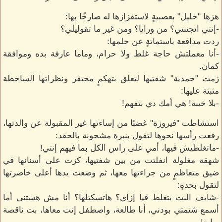
هزها "خليل" بعصبيةٍ لاستفزازها له صارخًا بها:
-إنتي اتجننتي؟ من ورايا؟ ومن غير ما تقوليلي؟
ردت مدافعة باستماتةٍ عن حلمها:
-أنا معملتش حاجة غلط ولا حرام، وماما عارفة بده وموافقة
كمان.
زمت "حمدية" شفتيها لتعلق بتهكمٍ محتقر ونظراتها الساخطة
مثبتة عليها:
-بلا خيبة! هي أمك دي بتفهم!
استشاطت "فيروزة" غضبًا من إساءتها غير المقبولة عن والدتها،
رفعت رأسها نحوها لتقول بنبرة مشحونة بالحقد:
-ماتغلطيش فيها، أمي على راس الكل بما فيهم إنتي!
شهقة مغلولة انفلتت من بين شفتيها، كزت على أسنانها في
ضيق متعاظمٍ من جراءتها معها، ثم وضعت يدها أعلى خاصرتها
لتقول بحدةٍ:
-شايف البت بتغلط فيا إزاي؟ هاتسكتلها؟ أنا مش هستنى أما
أسمع شتمتي بودني، أنا طالعة، واصطفل إنت معاها، بت ناقصة