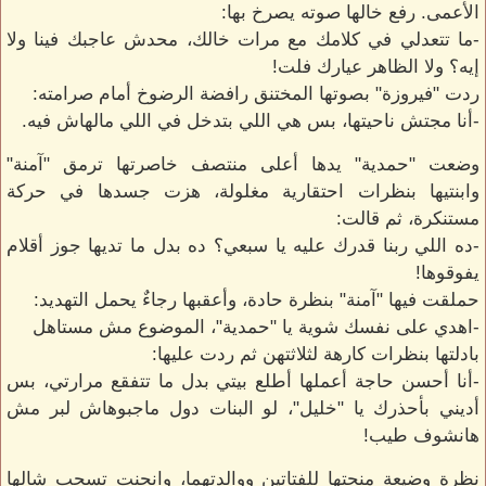
الأعمى. رفع خالها صوته يصرخ بها:
-ما تتعدلي في كلامك مع مرات خالك، محدش عاجبك فينا ولا
إيه؟ ولا الظاهر عيارك فلت!
ردت "فيروزة" بصوتها المختنق رافضة الرضوخ أمام صرامته:
-أنا مجتش ناحيتها، بس هي اللي بتدخل في اللي مالهاش فيه.
وضعت "حمدية" يدها أعلى منتصف خاصرتها ترمق "آمنة"
وابنتيها بنظرات احتقارية مغلولة، هزت جسدها في حركة
مستنكرة، ثم قالت:
-ده اللي ربنا قدرك عليه يا سبعي؟ ده بدل ما تديها جوز أقلام
يفوقوها!
حملقت فيها "آمنة" بنظرة حادة، وأعقبها رجاءٌ يحمل التهديد:
-اهدي على نفسك شوية يا "حمدية"، الموضوع مش مستاهل
بادلتها بنظرات كارهة لثلاثتهن ثم ردت عليها:
-أنا أحسن حاجة أعملها أطلع بيتي بدل ما تتفقع مرارتي، بس
أديني بأحذرك يا "خليل"، لو البنات دول ماجبوهاش لبر مش
هانشوف طيب!
نظرة وضيعة منحتها للفتاتين ووالدتهما، وانحنت تسحب شالها