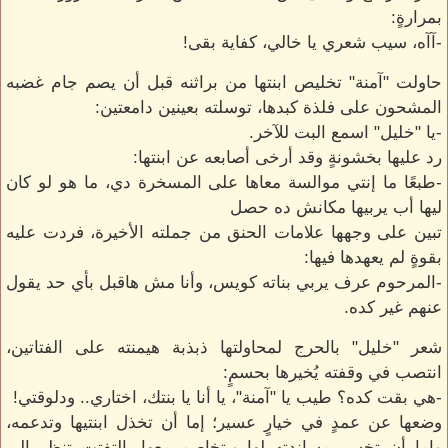
بمرارةٍ:
-آآه، سيب شعري يا خالي، كفاية بقى!
حاولت "آمنة" تخليص ابنتها من براثنه قبل أن يصم جام غضبه
المشحون على فلذة كبدها، توسلته بعينين دامعتين:
-يا "خليل" اسمع البت للآخر.
رد عليها بخشونةٍ وقد أرخى أصابعه عن ابنتها:
-طبعًا ما إنتي موالسة معاها على المسخرة دي، ما هو لو كان
ليها أب يربيها مكانش ده حصل
تبين على وجهها علامات الحنق من جملته الأخيرة، فردت عليه
بقوةٍ لم يعهدها فيها:
-المرحوم عرف يربي بناته كويس، وأنا مش هاقبل بأي حد يقول
عنهم غير كده.
شعر "خليل" بالحرج لمحاولتها ذبذبة هيمنته على الفتاتين،
انتصب في وقفته يُخيرها بحسمٍ:
-هي بقت كده؟ طيب يا "آمنة"، يا أنا يا بنتك، اختاري.. ودلوقتي!
وضعها عن عمدٍ في خيارٍ عسير؛ إما أن تخذل ابنتيها وتدعمه،
وإما أن تخسر مساندته لها ويتخاصم معها. التفتت تنظر إلى