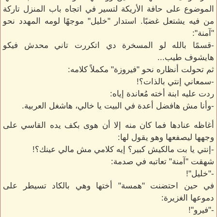
الموضوع على حافة الأريكة لتسير في اتجاه باب المنزل تاركة
من فيه يشتعل غضبًا. استدار "خليل" موجهًا لومه المهدد نحو
"آمنة":
-قسمًا بالله لو المسخرة دي اتكررت تاني محدش فيكو
هايشوف طيب...
ثم تحولت أنظاره نحو "فيروزة" مكملاً كلامه:
-سمعاني إنتي بالذات؟!
ردت عليه ابنة أخته مُعاندة إياه:
-وأنا مش هافضل أعدة في البيت يا خالي، هاشغل العربية.
أغاظه عنادها فما كان منه إلا أن هوى بكف يده القاسي على
وجهها ليصفعها وهو يقول لها:
-إنتي يا بت مالكيش كبير؟ إيه كلامي مش مالي عينك؟!
شهقت "آمنة" تعاتبه في صدمة:
-"خليل"!
في حين احتضنت "همسة" أختها وهي بالكاد تسيطر على
دموعها الغزيرة:
-"فيرو"!