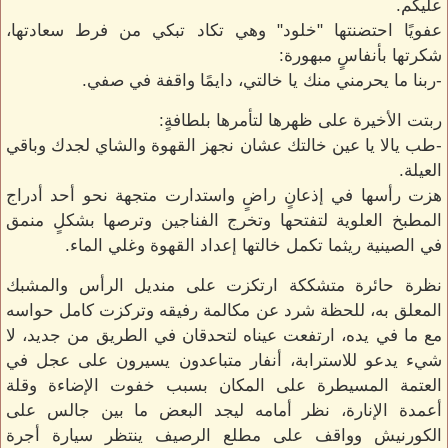
عليكم.
عفويًا احتضنتها "خلود" وهي تكاد تبكي من فرط سعادتها،
شكرتها بأنفاسٍ مبهورة:
-ربنا ما يحرمني منك يا خالتي، دايمًا واقفة في صفي.
ربتت الأخيرة على ظهرها لتأمرها بلطافةٍ:
-طب يالا يا عين خالتك عشان نجهز القهوة والشاي لجدك وباقي
العيلة.
هزت رأسها في إذعانٍ راضٍ واستدارت متجهة نحو أحد أدراج
المطبخ العلوية لتفتحها وتخرج الفناجين وترصها بشكلٍ منمق
في الصينية ريثما تكمل خالتها إعداد القهوة وغلي الماء.
نظرة حائرة متشككة ارتكزت على منديل الرأس والمشبك
المعلق به، للحظة شرد عن مكالمة رفيقه وتركزت كامل حواسه
مع ما في يده، ارتفعت عيناه لتحدقان في الطريق من جديد، لا
شيء يدعو للاسترابة، أنفار متباعدون يسيرون على عجل في
العتمة المسيطرة على المكان بسبب خفوت الإضاءة وقلة
أعمدة الإنارة، نظر أمامه ليجد البعض ما بين جالس على
الكورنيش وواقف على مطلع الرصيف ينتظر سيارة أجرة