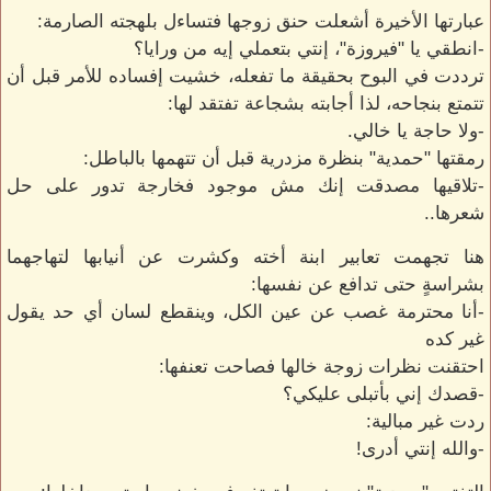
عبارتها الأخيرة أشعلت حنق زوجها فتساءل بلهجته الصارمة:
-انطقي يا "فيروزة"، إنتي بتعملي إيه من ورايا؟
ترددت في البوح بحقيقة ما تفعله، خشيت إفساده للأمر قبل أن
تتمتع بنجاحه، لذا أجابته بشجاعة تفتقد لها:
-ولا حاجة يا خالي.
رمقتها "حمدية" بنظرة مزدرية قبل أن تتهمها بالباطل:
-تلاقيها مصدقت إنك مش موجود فخارجة تدور على حل
شعرها..
هنا تجهمت تعابير ابنة أخته وكشرت عن أنيابها لتهاجهما
بشراسةٍ حتى تدافع عن نفسها:
-أنا محترمة غصب عن عين الكل، وينقطع لسان أي حد يقول
غير كده
احتقنت نظرات زوجة خالها فصاحت تعنفها:
-قصدك إني بأتبلى عليكي؟
ردت غير مبالية:
-والله إنتي أدرى!