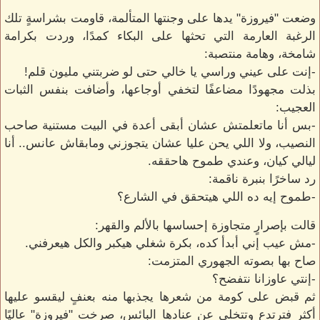
وضعت "فيروزة" يدها على وجنتها المتألمة، قاومت بشراسةٍ تلك
الرغبة العارمة التي تحثها على البكاء كمدًا، وردت بكرامة
شامخة، وهامة منتصبة:
-إنت على عيني وراسي يا خالي حتى لو ضربتني مليون قلم!
بذلت مجهودًا مضاعفًا لتخفي أوجاعها، وأضافت بنفس الثبات
العجيب:
-بس أنا ماتعلمتش عشان أبقى أعدة في البيت مستنية صاحب
النصيب، ولا اللي يحن عليا عشان يتجوزني ومابقاش عانس.. أنا
ليالي كيان، وعندي طموح هاحققه.
رد ساخرًا بنبرة ناقمة:
-طموح إيه ده اللي هيتحقق في الشارع؟
قالت بإصرارٍ متجاوزة إحساسها بالألم والقهر:
-مش عيب إني أبدأ كده، بكرة شغلي هيكبر والكل هيعرفني.
صاح بها بصوته الجهوري المتزمت:
-إنتي عاوزانا نتفضح؟
ثم قبض على كومة من شعرها يجذبها منه بعنفٍ ليقسو عليها
أكثر فترتدع وتتخلى عن عنادها البائس، صرخت "فيروزة" عاليًا