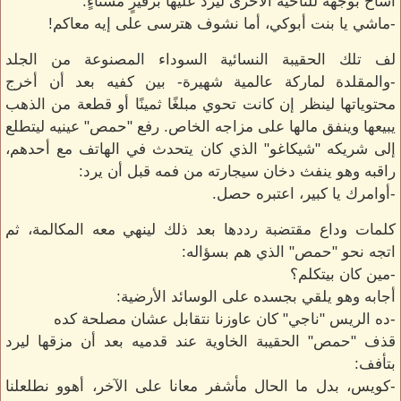
أشاح بوجهه للناحية الأخرى ليرد عليها بزفيرٍ مستاءٍ:
-ماشي يا بنت أبوكي، أما نشوف هترسى على إيه معاكم!
لف تلك الحقيبة النسائية السوداء المصنوعة من الجلد
-والمقلدة لماركة عالمية شهيرة- بين كفيه بعد أن أخرج
محتوياتها لينظر إن كانت تحوي مبلغًا ثمينًا أو قطعة من الذهب
يبيعها وينفق مالها على مزاجه الخاص. رفع "حمص" عينيه ليتطلع
إلى شريكه "شيكاغو" الذي كان يتحدث في الهاتف مع أحدهم،
راقبه وهو ينفث دخان سيجارته من فمه قبل أن يرد:
-أوامرك يا كبير، اعتبره حصل.
كلمات وداع مقتضبة رددها بعد ذلك لينهي معه المكالمة، ثم
اتجه نحو "حمص" الذي هم بسؤاله:
-مين كان بيتكلم؟
أجابه وهو يلقي بجسده على الوسائد الأرضية:
-ده الريس "ناجي" كان عاوزنا نتقابل عشان مصلحة كده
قذف "حمص" الحقيبة الخاوية عند قدميه بعد أن مزقها ليرد
بتأفف:
-كويس، بدل ما الحال مأشفر معانا على الآخر، أهوو نطلعلنا