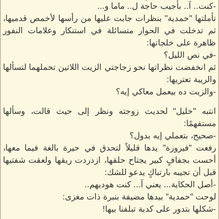
-كنت.. آ.. بأجيب حاجة ل.. ماما و...
تأملتها "حمدية" بنظرات جابت عليها من رأسها لأخمص قدميها،
ثم تدخلت في الحوار متسائلة في استنكار وعلامات النفور
ظاهرة على خلجاتها:
-في نص الليل؟
ثم انخفضت نظراتها نحو زجاجتي الزيت اللاتين تحملهما لتسألها
والريبة تعتريها:
-والزيت ده بيعمل معاكي إيه؟
انتبه "خليل" لحديث زوجته ونظر إلى حيث قالت، وسألها
مستفهمًا:
-صحيح، بتعملي إيه بدول؟
رفعت "فيروزة" يدها قليلاً لتحدق في حيرة بالغة فيما معها،
أحست بجفافٍ كبير يجتاح حلقها، ازدردت ريقها ولعقت شفتيها
قبل أن تجيبه بارتباكٍ يدعو للشك:
-أصل الحكاية... يعني آ... كنت هوديهم..
لوحت "حمدية" بيدها مضيفة بنبرة ذات مغزى:
-شكلها بتدور على كدبة تبلفنا بيها!