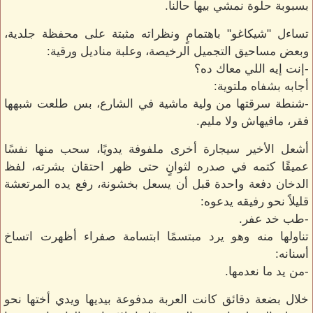
بسبوبة حلوة نمشي بيها حالنا.
تساءل "شيكاغو" باهتمامٍ ونظراته مثبتة على محفظة جلدية،
وبعض مساحيق التجميل الرخيصة، وعلبة مناديل ورقية:
-إنت إيه اللي معاك ده؟
أجابه بشفاه ملتوية:
-شنطة سرقتها من ولية ماشية في الشارع، بس طلعت شبهها
فقر، مافيهاش ولا مليم.
أشعل الأخير سيجارة أخرى ملفوفة يدويًا، سحب منها نفسًا
عميقًا كتمه في صدره لثوانٍ حتى ظهر احتقان بشرته، لفظ
الدخان دفعة واحدة قبل أن يسعل بخشونة، رفع يده المرتعشة
قليلاً نحو رفيقه يدعوه:
-طب خد عفر.
تناولها منه وهو يرد مبتسمًا ابتسامة صفراء أظهرت اتساخ
أسنانه:
-من يد ما نعدمها.
خلال بضعة دقائق كانت العربة مدفوعة بيديها ويدي أختها نحو