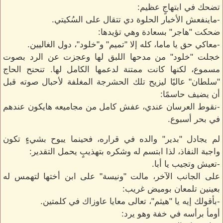
تضحك في ابتهاجٍ عظيم:
-ماينفعش الأخبار الحلوة دي تتقال على السُكيتي.
ضحكت "هاجر" بسعادة وهي تؤيدها:
-معاكي حق يا ماما، كله إلا "تميم" و"خلود"، دول الغاليين.
خجلت "خلود" من مدحها اللبق لها وعجزت عن الرد بصوت
مسموع، لكنها كانت ممتنة لدعمها الكامل لها. تنحنح الحاج
"سلطان" عاليًا ليزيح تلك الحشرجة المغلفة لأحبال صوته قبل
أن يضيف حاسمًا:
-نقوط العرسان عندي، عفش كامل من مجاميعه هايكون عندهم
في بحر أسبوع.
لم يجادل "بدير" والده في قراره، فحينما يبوح بشيءٍ تكون
واجبة النفاذ، لذا ابتسم له وشكره بتهذيبٍ يحمل التقدير:
-تعيش وتجيب يا أبا.
على الجانب الآخر، مالت "ونيسة" على ابن أختها لتهمس له
بعينين تلمعان بوميض غريب:
-بأقولك إيه يا "هيثم"، تعالى معايا عاوزاك في كلمتين.
أومأ برأسه في خفة وهو يرد: