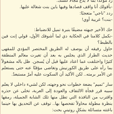
رد مؤكدًا بما لا يدع مجالاً للشك:
-بأقولك أنا واقف قصادها وفيها باين بنت شغالة عليها.
ردد "ناجي" متعجبًا:
-بنت؟ غريبة أوي!
حك الأخير جبهته مضيفًا بنبرة تميل للانضباط:
-نكمل كلامنا في الحكاية دي لما أشوفك الأول، قولي إنت فين
بالظبط؟
حاول رفيقه أن يوصف له الطريق المختصر المؤدي للمقهى
حديث الطراز الذي يجلس به بعد أن تغيرت معالم المنطقة
كثيرًا واختلفت عما اعتاد عليها قبل أن يُسجن. ظل باله مشغولاً
بما رأه على طريق الكورنيش وتغاضى مؤقتًا عنه حتى يستعلم
عن الأمر برمته.. لكن الأكيد أن السكوت عليه أمرٌ مستبعدٌ.
سار "تميم" بضعة خطوات نحو وجهته، لكن لشيء داخلي لا يعلم
سببه قرر فجأة الالتفاف والعودة إلى العربة، تخلى عن حذره
واقترب من النافذة التي تطل منها تلك الشابة الجميلة، رمقها
بنظرة مطولة محاولاً تفحصها بها.. توقف عن التحديق بها حينما
باغتته متسائلة بشكلٍ روتينيٍ بحت: