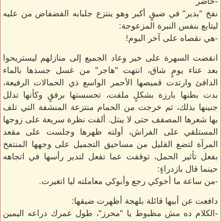
-حاضر
نفخ "بدير" في ضيقٍ أكبر وهو ينتزع جلبابه الفضفاض من عليه
ليتابع بنفس النبرة المزعوجة:
-هي نقصاه على آخر اليوم!
انقضت السهرة على خير وعاد الجميع إلى منازلهم ليستريحوا
بعد عناء يومٍ شاق، انتهت "هاجر" من غسل جسدها بالماء
الدافئ وارتدت قميصها الأحمر الواسع ذي الحمالات الرفيعة،
بدت بطنها بارزة بشكلٍ ملفت، تحسستها برفقٍ وكأنها تدلل
جنينها بذلك، ثم خرجت من الحمام منتزعة المنشفة التي تلف
بها شعرها المصفف حتى لا يبتل. ألقت نظرة سريعة على زوجها
المستلقي على الفراش، أولته ظهرها وجلست على مقعد
المرآة لتضع القليل من مساحيق التجميل على وجهها المنتفخ
بفعل تأثير الحمل، توقفت عما تفعل لتدير رأسها في اتجاهه
حينما قال بازدراءٍ:
-من ساعة ما أخوكي رجع وأبوكي معاملته ليا اتغيرت.
دافعت عن أبيها قائلة بلهجة أظهرت ضيقها:
-الكلام ده مش مظبوط يا "محرز"، طول عمرك دراعه اليمين