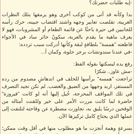
-إيه طلبات حضرتك؟
بدا وكأنه قد أتى من كوكب أخرى وهو يرمقها بتلك النظرات
الغريبة، تقلصت تعابير وجهه واشتد اقتضاب جبينه، حرك رأسه
للجانبين في حيرة باحثًا عن قائمة الطعام أو المشروبات، فهو لا
يعرف ماهية ما يقدم بالعربة، سكونٌ حائر ساد في الأجواء
قاطعته "همسة" بلطافةٍ لبقة وكأنها أدركت سبب تردده:
-في عندنا سندوتشات برجر حلوة، وكمان آ...
رفع يده ليسكتها بقوله الفظ:
-مش عاوز.. شكرًا
تراجعت "همسة" برأسها للخلف في اندهاشٍ مصدوم من رده
المستفز، اربد وجهها من الضيق والغضب. لم تكن تجيد التصرف
في تلك المواقف المحرجة، خُيل إليها أنه لو كانت "فيروزة"
حاضرة لما كانت مررت الأمر على خير وللقنت أمثاله من
الوقحين درسًا يليق به، تجاوزت مضطرة عن وقاحته لتلتفت إلى
عملها الذي يحتاج كامل تركيزها الآن.
بسرعةٍ وهمة أنجزت ما هو مطلوب منها في أقل وقت ممكن؛