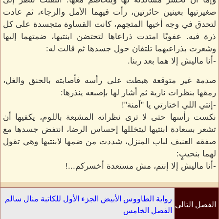
صغيرتيها بعينين حائرتين، رأت فيهما الأمل والرجاء، ثم عادت
لتحدق في وجه أخيها المتجهم، كانت القساوة متجسدة على كل
ذرة فيه. عفويًا امتدت ذراعاها لتحتضن ابنتيها، ضمتهما إليها
وشعرت بذراعيهما تلتفان حول جسدها ثم قالت له:
-أنا ماليش إلا هما بعد ربنا.
صدمة غير متوقعة هبطت على رأسه فأصابته بالحنق والغل،
رمقها بنظرات نارية ثم أشار لها بإصبعه ينذرها:
-إنتي اللي اختارتي يا "آمنة"!
نكست رأسها حتى لا ترى نظراته المشبعة باللوم، يكفيها أن
تشعر بسعادة ابنتيها ليتخللها إحساس الرضا، انتفض جسدها مع
صفقه العنيف لباب المنزل، شددت من ضمها لابنتيها وهي تقول
لهما بنحيبٍ:
-أنا ماليش إلا إنتم، مش مستعدة أخسركم...!
رواية الطاووس الأبيض الجزء الأول للكاتبة منال سالم
الفصل التالي
الفصل الخامس