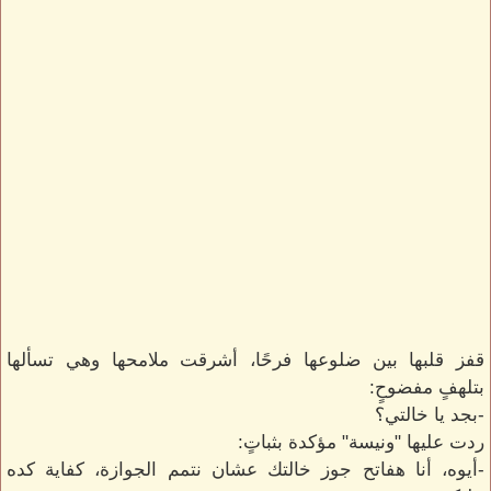
قفز قلبها بين ضلوعها فرحًا، أشرقت ملامحها وهي تسألها
بتلهفٍ مفضوحٍ:
-بجد يا خالتي؟
ردت عليها "ونيسة" مؤكدة بثباتٍ:
-أيوه، أنا هفاتح جوز خالتك عشان نتمم الجوازة، كفاية كده