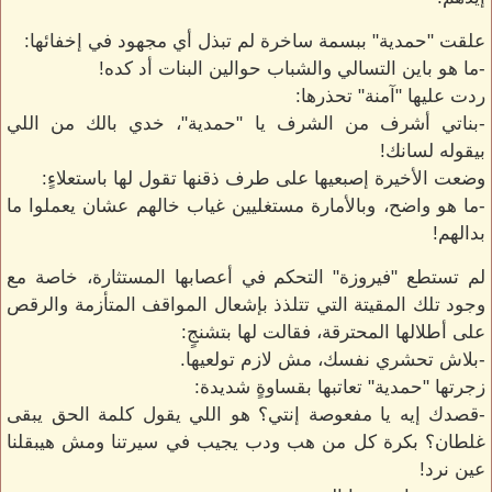
علقت "حمدية" ببسمة ساخرة لم تبذل أي مجهود في إخفائها:
-ما هو باين التسالي والشباب حوالين البنات أد كده!
ردت عليها "آمنة" تحذرها:
-بناتي أشرف من الشرف يا "حمدية"، خدي بالك من اللي
بيقوله لسانك!
وضعت الأخيرة إصبعيها على طرف ذقنها تقول لها باستعلاءٍ:
-ما هو واضح، وبالأمارة مستغليين غياب خالهم عشان يعملوا ما
بدالهم!
لم تستطع "فيروزة" التحكم في أعصابها المستثارة، خاصة مع
وجود تلك المقيتة التي تتلذذ بإشعال المواقف المتأزمة والرقص
على أطلالها المحترقة، فقالت لها بتشنجٍ:
-بلاش تحشري نفسك، مش لازم تولعيها.
زجرتها "حمدية" تعاتبها بقساوةٍ شديدة:
-قصدك إيه يا مفعوصة إنتي؟ هو اللي يقول كلمة الحق يبقى
غلطان؟ بكرة كل من هب ودب يجيب في سيرتنا ومش هيبقلنا
عين نرد!