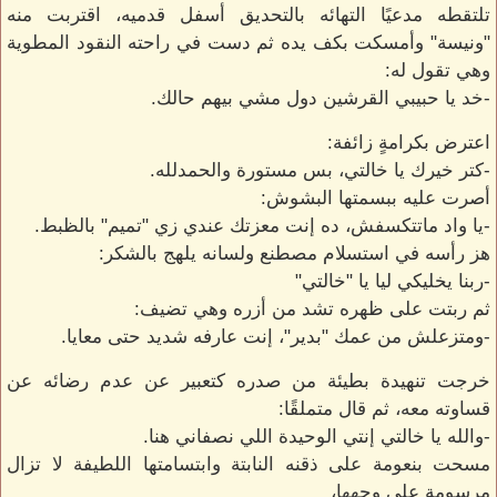
تلتقطه مدعيًا التهائه بالتحديق أسفل قدميه، اقتربت منه
"ونيسة" وأمسكت بكف يده ثم دست في راحته النقود المطوية
وهي تقول له:
-خد يا حبيبي القرشين دول مشي بيهم حالك.
اعترض بكرامةٍ زائفة:
-كتر خيرك يا خالتي، بس مستورة والحمدلله.
أصرت عليه ببسمتها البشوش:
-يا واد ماتتكسفش، ده إنت معزتك عندي زي "تميم" بالظبط.
هز رأسه في استسلام مصطنع ولسانه يلهج بالشكر:
-ربنا يخليكي ليا يا "خالتي"
ثم ربتت على ظهره تشد من أزره وهي تضيف:
-ومتزعلش من عمك "بدير"، إنت عارفه شديد حتى معايا.
خرجت تنهيدة بطيئة من صدره كتعبير عن عدم رضائه عن
قساوته معه، ثم قال متملقًا:
-والله يا خالتي إنتي الوحيدة اللي نصفاني هنا.
مسحت بنعومة على ذقنه النابتة وابتسامتها اللطيفة لا تزال
مرسومة على وجهها،