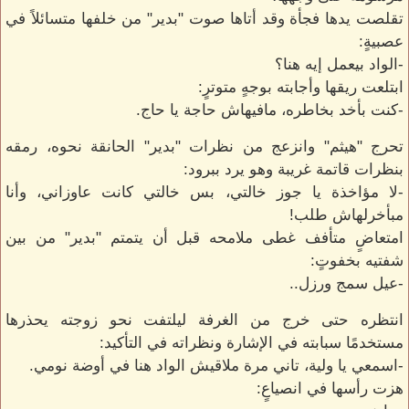
تقلصت يدها فجأة وقد أتاها صوت "بدير" من خلفها متسائلاً في
عصبيةٍ:
-الواد بيعمل إيه هنا؟
ابتلعت ريقها وأجابته بوجهٍ متوترٍ:
-كنت بأخد بخاطره، مافيهاش حاجة يا حاج.
تحرج "هيثم" وانزعج من نظرات "بدير" الحانقة نحوه، رمقه
بنظرات قاتمة غريبة وهو يرد ببرود:
-لا مؤاخذة يا جوز خالتي، بس خالتي كانت عاوزاني، وأنا
مبأخرلهاش طلب!
امتعاضٍ متأفف غطى ملامحه قبل أن يتمتم "بدير" من بين
شفتيه بخفوتٍ:
-عيل سمج ورزل..
انتظره حتى خرج من الغرفة ليلتفت نحو زوجته يحذرها
مستخدمًا سبابته في الإشارة ونظراته في التأكيد:
-اسمعي يا ولية، تاني مرة ملاقيش الواد هنا في أوضة نومي.
هزت رأسها في انصياعٍ: