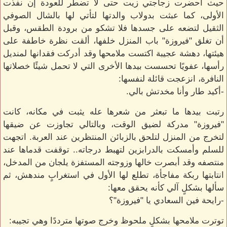
حيث أحضرت زجاجتي زيت حتى لا تضطر للعودة إن نفذت
الأولى، كما عبثت بدولاب والدتها لتأتي لها بالشال الصوفي
الثقيل لتضعه على جسدها فلا تشكو من برودة الطقس، وقبل
أن تغلق "فيروزة" باب المنزل خلفها، ألقت نظرة خاطفة على
هيئتها، دهشة عجيبة اكتست ملامحها وقد أدركت فقدانها لمنديل
رأسها، عفويًا تحسست بيدها الأخرى التي لا تحمل شيئًا خصلاتها
النافرة، انزعجت قائلة لنفسها:
-أكيد طار وأنا مخدتش بالي.
رتبت بيدها ما تبعثر من شعرها عله يثبت في مكانه، كانت
"فيروزة" مدركة لضيق الوقت، وبالتالي تجاوزت عن ضيقها
لتخرج من المنزل لتلحق بالزبائن المنتظرين عند العربة. اتجهت
للسلم وأمسكت بالدرابزين لتهبط درجاته.. توقفت قدماها عند
منتصفه وقد أبصرت خالها وزوجته المستفزة يلجان من المدخل،
انتابتها ربكة مفاجأة، تطلع لها الأول في استغرابٍ مندهش، ثم
سألها بشكلٍ آلي كأنه يحقق معها:
-رايحة فين السعادي يا "فيروزة"؟
توترت ملامحها بشكلٍ ملحوظ وخرج صوتها مترددًا وهي تجيبه: