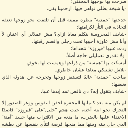
صرخت بها بوجهها المحتقن:
-يا شيخة بطلي تولعي فيها، ارحمينا بقى.
حدجتها "حمدية" بنظرة مميتة قبل أن تلتفت نحو زوجها تعنفه
لتخاذله في الثأر لكرامتها:
-شايف المحروسة بتكلم معايا ازاي؟ مش عملالي أي اعتبار، لأ
وأنا مش عاوزة أجيبها تحت رجلي واقطم رقبتها.
ردت عليها "فيروزة" تتحداها:
-ولا تقدري تعمليلي حاجة أصلاً.
أمسكت بها "همسة" من ذراعها وهمست لها بخوفٍ:
-بلاش تشتبكي معاها عشان خاطري.
صاحت "حمدية" عاليًا لتستفز زوجها وتخرجه عن هدوئه الذي
يغيظها:
-شايف بتقول إيه؟ دي ناقص تمد إيدها عليا.
لم يكن منه بعد كلماتها المحفزة لحقن النفوس ووغر الصدور إلا
التحرك نحو ابنة أخته، حيث هجم "خليل"على "فيروزة" قاصدًا
الاعتداء عليها بالضرب، ما منعه من الاقتراب منها جسد "آمنة"
الذي حال بينه وبينها مما منحها فرصة لتنأى بنفسها عن بطشه