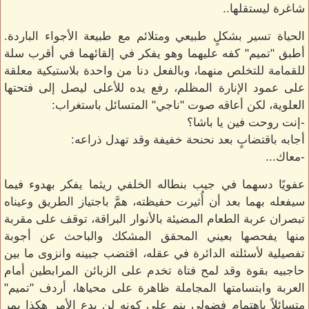
شاغرة ليستقلها..
الحياة تسير بشكلٍ طبيعي ومتلائم مع طبيعة الأجواء الباردة.
أطبق "تميم" كفه عليهما وهو يفكر في إلقائهما في أقرب سلة
للقمامة للتخلص منهما، وبالفعل دنا من واحدة بلاستيكية معلقة
على عمود الإنارة المظلم، رفع يده للأعلى ليصل إلى فتحتها
العلوية، لكن أعاقه صوت "ناجي" المتسائل باستغراب:
-إنت روحت فين يا باشا؟
أجابه باقتضابٍ بعد نحنحة خفيفة وقد تهدل ذراعه:
-معاك...
عفويًا دسهما في جيب بنطاله الخلفي ريثما يفكر بهدوء فيما
سيفعله بهما بعد أن أُثيرت حفيظته، همَّ باجتياز الطريق وعيناه
تبصران عربة الطعام المضيئة بالأنوار البراقة، توقف على مقربة
منها يفحصها بعيني المحقق المشكك والباحث عن أجوبة
تفصيلية لأسئلته الدائرة في عقله، اقتضب جبينه وانزوى ما بين
حاجبيه بقوة وقد لمح فتاة تخدم على الزبائن المرابطين أمام
العربة وابتسامتها المجاملة ظاهرة على محياها، أردف "تميم"
متسائلاً باهتمامٍ فضولي ينم على كونه لن يدع الأمر هكذا يمر