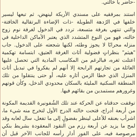
-حاضر يا خالتي.
استند بمرفقيه على مسندي الأريكة لينهض، ثم تبعها ليسير
خلفها في الرُدهة الطويلة -ذات الإضاءة البرتقالية الخافتة-
والتي تنتهي بغرفة متسعة، تردد في الدخول لغرفة نوم زوج
خالته، فهو من النوع المتشدد الذي يعتبر الأماكن الداخلية في
منزله محرابًا لا يجوز وطئه، لكنها شجعته على الدخول. جاب
"هيثم" بنظراتٍ فضولية أثاث الغرفة العتيق، ابتسامة تهكمية
اعتلت ثغره، فبالرغم من المكاسب المادية التي تحصل عليها
العائلة من تجارتهم الرابحة إلا أنهم لم يفكروا في تبديل أثاث
المنزل الذي خطا الزمن أثاره عليه، أو حتى ينتقلوا من تلك
المنطقة السكنية المليئة بالسكان محدودي الدخل، وكأن قوتهم
وغرورهم مستمدين من بقائهم فيها.
توقفت حدقتاه عن الحركة عند تلك الشُفونيرة القديمة المكونة
من أربعة أدراج، فتحت خالته الدرج الأول لتخرج منه شيء ما،
اشرأب بعنقه للأعلى لينظر بفضولٍ إلى ما تفعل، سال لعابه وقد
لمح ما يزيد عن أربعة رزم من النقود المعقودة بشريط بنكي
مرصوصة فيه، على الفور أدار رأسه للجانب الآخر قبل أن