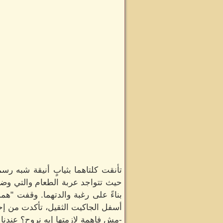
تأنقت كلتاهما بثيابٍ أنيقة شبه رس
حيث تتواجد عربة الطعام والتي وضع
بناءً على رغبة والدتهما. وقفت "هم
أسفل الجاكيت الثقيل، تأكدت من إحك
-مش فاهمة لازمتها إيه نروح؟ عندنا 