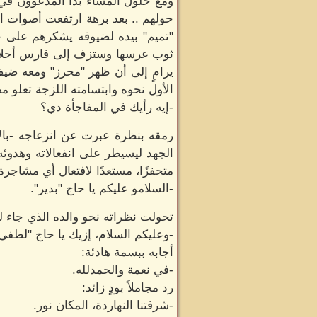
ومع حلول المساء بدأ المدعوون في 
حولهم .. بعد برهة ارتفعت أصوات ال
"تميم" بيده لضيوفه يشكرهم على ح
ثوب عرسها وستزف إلى فارس أحلامها
يرامٍ إلى أن ظهر "محرز" ومعه ضيفٍ
الأول نحوه وابتسامته اللزجة تعلو محيا
-إيه رأيك في المفاجأة دي؟
رمقه بنظرة عبرت عن انزعاجه -با
الجهد ليسيطر على انفعالاته وهدوئ
متحفزًا، مستعدًا لافتعال أي مشاجر
-السلامو عليكم يا حاج "بدير".
تحولت نظراته نحو والده الذي جاء ل
-وعليكم السلام، إزيك يا حاج "لطفي
أجابه ببسمة هادئة:
-في نعمة والحمدلله.
رد مجاملاً بودٍ زائد:
-شرفتنا النهاردة، المكان نور.