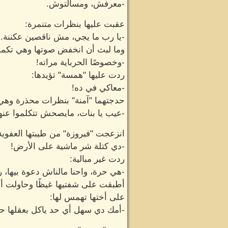
-معرفش، ومسألتوش.
عقبت عليها بنظرات متنمرة:
-يا رب ما يجي، مش ناقصين عكننة..
وما لبث أن انخفض صوتها وهي تكمل
-وخصوصًا الحرباية مراته!
ردت عليها "همسة" تؤيدها:
-معاكي في ده!
حدجتهما "آمنة" بنظرات محذرة وهي ت
-عيب يا بنات، مايصحش تتكلموا عن
انزعجت "فيروزة" من طيبتها العفوية ن
-دي كتلة شر ماشية على الأرض!
ردت غير مبالية:
-هي حرة، واحنا مالناش دعوة بيها، رب
أطبقت على شفتيها غيظًا وحاولت أل
على أختها تهمس لها:
-أمك دي سهل أي حد ياكل بعقلها حل