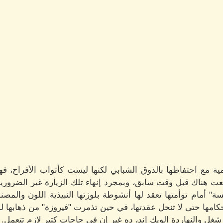
مية مع احتفاظها بالذوق الشبابي لكنها ليست كأثواب الأفراح، 
ت هناك قبل وقت سابق، وبمجرد إنهاء تلك الزيارة غير الضرورية 
سة" أمام توأمتها تعقد لها أنشوطة بلوزتها النبيذية اللون والمص
امها حتى لا تنحل عقدتها، في حين تذمرت "فيروزة" من ذهابها ل
شغل والنهاردة الويك إند، ده غير إن في حاجات كتير لازم تتعمل.