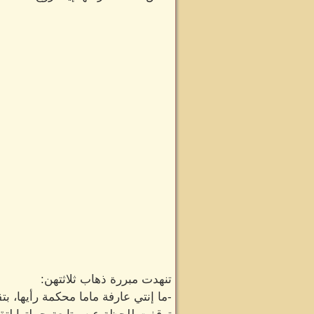
تنهدت مبررة ذهاب ثلاثتهن:
-ما إنتي عارفة ماما محكمة رأيها، بت