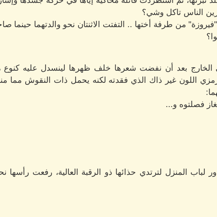
د نبرتها، ثم استطردت قائلة محاكية إياها في حركة جسدها وإشار
اوزين الناس تاكل وشي؟
زة" من طرفة أختها .. التفتت الاثنتان نحو والدتهما حينما صا
ا؟
لى الخارج بعد أن نفضت شعرها خلف ظهرها لينسدل عليه كنوع 
زي اللون غير ذاك الذي فقدته لكنه يحمل ذات النقوش مما منحها رو
ما:
ز فصلتوه و...
لباب المنزل لترتدي حذائها ذو الرقبة العالية، رفعت رأسها نحو