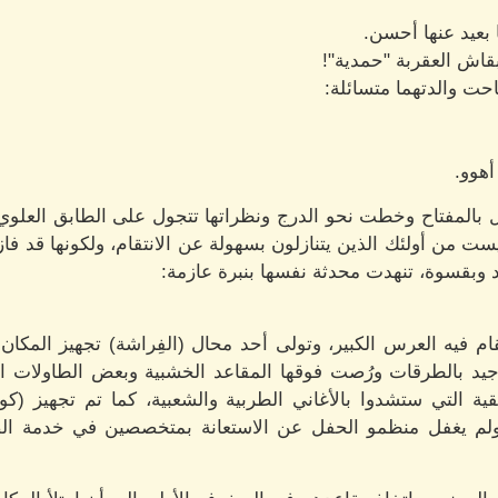
 بعيد عنها أحسن.
بقاش العقربة "حمدية"!
ت والدتهما متسائلة:
أهوو.
 بالمفتاح وخطت نحو الدرج ونظراتها تتجول على الطابق العلوي، 
يست من أولئك الذين يتنازلون بسهولة عن الانتقام، ولكونها قد فاز
د وبقسوة، تنهدت محدثة نفسها بنبرة عازمة:
ام فيه العرس الكبير، وتولى أحد محال (الفِراشة) تجهيز المكان
د بالطرقات ورُصت فوقها المقاعد الخشبية وبعض الطاولات الدا
ة التي ستشدوا بالأغاني الطربية والشعبية، كما تم تجهيز (كوشة)
ولم يغفل منظمو الحفل عن الاستعانة بمتخصصين في خدمة ال