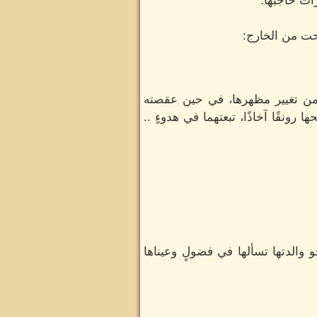
ات حاجبها:
حت من الخارج:
من تغيير مظهرها، في حين عقصته
نقًا آخاذًا، تبعتهما في هدوءٍ ..
 والدتها تسألها في فضولٍ وعيناها