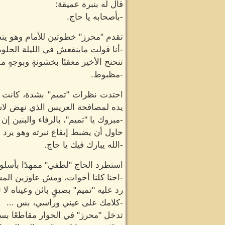
قال له بنبرة عميقة:
-بأصحابه يا حاج.
تقدم "محرز" خطوتين للأمام وهو يت
-أنا قولت ماينفعش في الليلة الحلو
تنحنح الأخير معقبًا بخشونةٍ وبوجهٍ 
-مظبوط.
احتدت نظرات "تميم" بشدة، كانت كر
يده لمصافحة العريس الذي نهض لاستق
-مبروك يا "تميم"، بالرفاء والبنين إن 
حاول أن يضبط إيقاع نبرته وهو يرد م
-الله يبارك فيك يا حاج.
استطرد الحاج "لطفي" ممهدًا بأسلوبه
-احنا كلنا أخوات، ومش عاوزين المشا
رد عليه "تميم" بضيقٍ بائن وعيناه لا
-كلامك على عيني وراسي، بس ...
تدخل "محرز" في الحوار مقاطعًا بسم