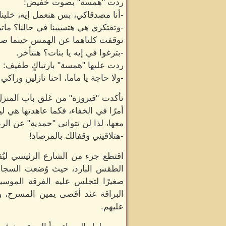
ردت "همسة" بصوت خفيض:
-أنا مصدقاكي، بس هنعمل إيه، خلينا
-وتفتكري هي هتسيبنا في حالنا؟ مات
توقفت كلتاهما عن الهمس حينما صاح
-بترغوا في إيه يا بنات؟ هنتأخر.
ردت عليها "همسة" بارتباكٍ طفيف:
-ولا حاجة يا ماما، احنا نازلين وراكي 
تأكدت "فيروزة" من غلق باب المنزل
أمرًا في الخفاء، فكما عاهدتها هي ل
معها، لذا لن تتوانى "حمدية" عن الر
-هتلاقيني وقفالك بالمرصاد!
اقتطع جزء من الشارع الرئيسي ليُق
الطقس البارد، حيث وُضعت السجاجي
صغيرًا لتجلس عليه الفرقة الموسيقي
البراقة عند أقصى يمين المسرح، 
عليهم.