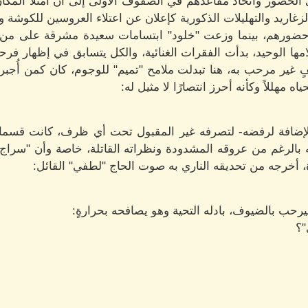
الحضور واتخاذ مقاعدهم في الصفوف الأولى إلى أن امتلأ المكان 
زغاريد والتهليلات الذكورية كإعلان عن اعتلاء العروسين للكوشة و
ضورهم، بينما وزعت "خلود" ابتسامات سعيدة مشرقة على من تع
 الوحيد، بدأت الفقرات الغنائية، والكل يتسابق في إظهار فرح
 غير مرحب به، هنا تبدلت ملامح "تميم" للوجوم، كان كمن أُجبر ع
ه مهللاً وكأنه أحرز انتصارًا لا مثيل له:
لإضافة لرفضه- لتصرفه غير المقبول تحت أي ظرف، كانت قسمات
ه بالرغم من عروقه المشدودة ونظراته القاتلة، خاصة وأن "سراج"
ة، أخرجه من تحديقه الناري به صوت الحاج "لطفي" القائل:
يرحب بالضيوف، بادله التحية وهو يصافحه بحرارةٍ:
"؟