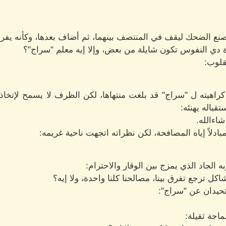
صنع الضحك ليقف في المنتصف بينهما، ثم أضاف بعدها، وكأنه يف
ة دي النفوس تكون شايلة من بعض، وإلا إيه معلم "سراج"؟
مقلوب:
اهيته ل "سراج" قد بلغت منتهاها، لكن الظرف لا يسمح لإتخاذ 
باله يهنئه:
شاءالله.
بادلاً إياه المصافحة، لكن نظراته اتجهت ناحية غريمه:
 الجاد الذي يمزج بين الوقار والاحترام:
كل ترجع تفرق بينا، مصالحنا كلنا واحدة، ولا إيه؟
 تحيدان عن "سراج":
اجة ثقيلة: