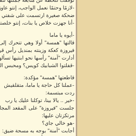
توقفت للحظة عن متابعة جملتها لتقل
-لازمًا وحتمًا نعمل الواجب، إنتو ع
ضحكة صغيرة ارتسمت على شفتي "فيرو
-أنا جهزت خلاص يا بنات، إنتو خلصتو
-أيوه يا ماما
قالتها "همسة" أولا وهي تتحرك إ
فيروزة كعكة وزينته بمنديل رأس قرم
أدارت "آمنة" رأسها نحو ابنتيها تسأله
-قفلتوا الشبابيك كويس؟ ومحبس الغا
قاطعتها "همسة" مؤكدة:
-عملنا كل حاجة يا ماما، متقلقيش
ردت مبتسمة:
-خير .. يالا بينا، توكلنا عليك يا رب
جلست "فيروزة" على المقعد المجاور 
مرتكزتان عليها:
-هو خالي جاي؟
أجابت "آمنة" بوجه به مسحة ضيق: