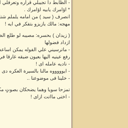
- الظابط دا تجيبلي قراره وتعرفلي
* اؤامرك يابيه اؤامرك .
انصرف ( سيد ) من امامه يلملم شتا
مهجه: مالك يازيزو بتفكر في ايه !
( زيدان ) بحسره: مصيبه لو طلع ال
ازداد فضولها
- ماترسيني علي الفوله يمكن اساعدك
رفع عينيه اليها بعيون ضيقه غارقا ف
- ناديه عامله اى !
- ايوووووه مالنا بالسيرة العكره دى
- خلينا فى موضوعنا ..
تمزحا سويا وهما يضحكان بصوتٍ مكتو
- اختى مااتت ازاى !