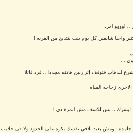
.. اوووو امر..
واحنا شايفين كل يوم بنت بتتدبح من القريه !
ل
ى ...
رع للذهاب فتوقف إثر رنين هاتفه مجددا .. فرد قائلا
الاخرى زجاجه المياه
 ابشرك .. بس للاسف مش المرة دى !
امده.. ومش بعيد تلاقي نفسك بكره على الحدود ولا فى حلايب و