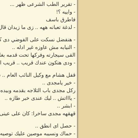
- تقرير الطب الشرعى ظهر ...
- واييه ؟!
فاطرق باسف
- لدغة تعبانه ههه .. زى ما زيدان قال 
- هنفضل نسكت على الفوضي دى كتير 
- النيابه مش عاوزه غير ادله ..
القى سيجارته وفركها تحت قدمه بغ
- ودى هتكون عندك قريب .. قريب او
قفل هشام مع وكيل النائب العام .. ش
- خير يامجدى ..
ركل مجدى باب الثلاجه بقدمه وبيده 
- ياااتش .. ليك عندى خبر طازه ..
- ابشر ..
قهقهه مجدى ساخرا: كان على عينى
- حصل اى انطق ..
- حماك ونسيبه موصين عليك توصيه ج