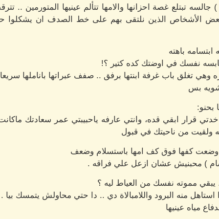
جالسه تبتلع غصة احزانها والامها تتألم عينيها المتورمين .. تت
 لبعض الأشخاص الذين نلتقى بهم على خط الصدف ان يشكلوا حي
ابتسامه باهته
حابسه نفسك في اوضتك كده كتير ؟!
ه وهي تغلق باب غرفة ابنتها برفق .. صفف عبراتها باناملها سريعا
 شويه بس
 بحنو:
م خدتي قرار ابقي قده، وانتي عارفه ياحبيبتي عمر سعادتك ماكان
 ولقيت من ناحيتك في قبول
ما وضعت كفها فوق كف امها باستسلام وضعف
ام ) محبنيش عشان ازعل علي فراقه .
. يبقي مموته نفسك من العياط ليه ؟
ا استاهل منه البرود واللامبالاة دي .. دا حتي محاولش يتمسك بيا .
فاع مياه عينيها