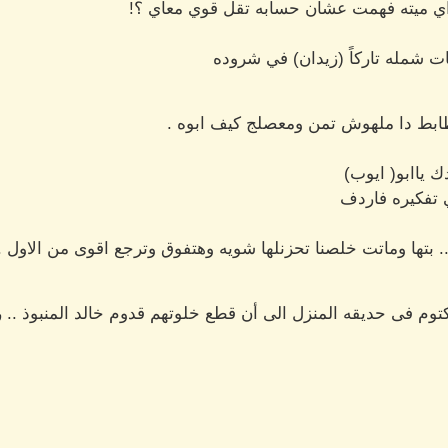
 اي ميته فهمت عشان حسابه تقل قوي معاي ؟!
ت شمله تاركاً (زيدان) في شروده
ظابط دا ملهوش تمن ومعصلج كيف ابوه .
 ياابو( ايوب)
ي تفكيره فاردف
 .. بتها وماتت خلصنا تحزنلها شويه وهتفوق وترجع اقوى من الاول ..
م فى حديقه المنزل الى أن قطع خلوتهم قدوم خالد المنبوذ .. ر