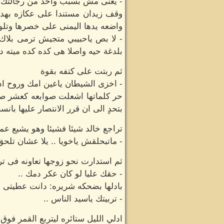
- يعنى مش بسبب واحد من رجالتك ب
وقف زيدان مستندا على عكازه بهدو
واضعه يدها اليمنى على خصرها وتلوح 
- لا بص ياحبيبي متجيش ترمى بلاك 
بلدغة حيه واصلا هى كده كده ميته د
ثم ربتت على كتفه بقوة
- اخزى الشيطان ياعين امك وروح ادعي
حر كلماتها اشعلت صوابعه كعشر صوا
بتحدٍ الى ان قرر الانتصار عليها بانس
تراجع خالد شيئا فشيئا وهو يشيع عمه
- ماتبحلقش ياخويا .. يلا عشان تل
ثم استدارت نحو زوجها تعاونه فى ت
- حقك عليا لو كان عكر دمك ..
بادلها بضحكه شريره: دانت عطيتى ال
- تربيتك ياسيد الناس ..
ادلي الليل ستائره ليتربع القمر ف