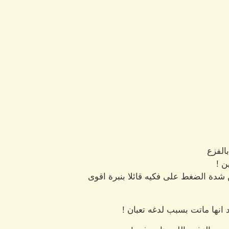
الفزع
ن !
شدة الضغط على فكيه قائلا بنبرة اقوى
نها ماتت بسبب لدغه تعبان !