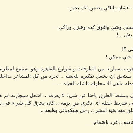
. عشان باباكي يطمن انك بخير .
ا هغسل وشي وافوق كده وهنزل وراكي
يش .. !
تي ؟!
 اختي ممكن !
 بسيارته بين الطرقات و شوارع القاهرة وهو يستمع لمطربته ال
ستحق ان يشغل تفكيره للحظه .. تجرد من كل المشاعر بداخله
ظه ماهى الا محاولة فاشله للحياه ...
 يمشط الطرق باحثا عن شيء لا يعرفه .. اشعل سيجارته ثم هب
ى شريط عقله اى ذكرى من يومه .. كان يحرق كل شيء فى لفا
ق منه بقية البشر .. رجل سيكوباتى بطبعه ..
فه .. فرد باهتمام