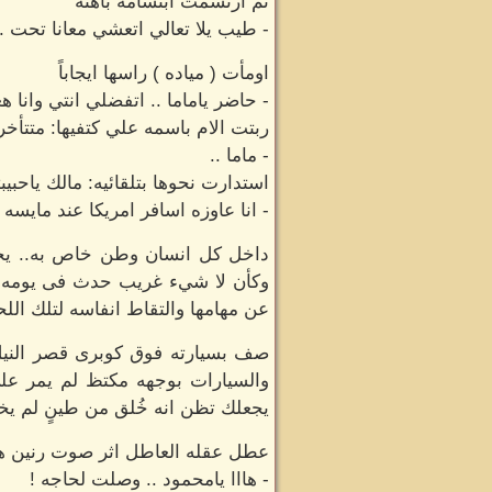
ثم ارتسمت ابتسامه باهته
- طيب يلا تعالي اتعشي معانا تحت .
اومأت ( مياده ) راسها ايجاباً
- حاضر ياماما .. اتفضلي انتي وان
ربتت الام باسمه علي كتفيها: متتأخر
- ماما ..
استدارت نحوها بتلقائيه: مالك ياحبيب
- انا عاوزه اسافر امريكا عند مايسه
داخل كل انسان وطن خاص به.. يجوب
وكأن لا شيء غريب حدث فى يومه ي
عن مهامها والتقاط انفاسه لتلك اللح
صف بسيارته فوق كوبرى قصر النيل
والسيارات بوجهه مكتظ لم يمر عل
يجعلك تظن انه خُلق من طينٍ لم يخل
عطل عقله العاطل اثر صوت رنين هات
- هااا يامحمود .. وصلت لحاجه !