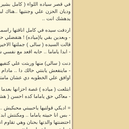
في قصر سياده اللواء ( كامل بشير ) 
وديان الحزن علي وجنتيها ..هناك
يدهشك انت ..
اردفت سيده في كامل اناقتها راسمه 
- وبعدين بقي يا(مياده) ! هتفضلي 
قالت السيده ( سالى ) جملتها الاخير
- ابدا ياماما .. حابه اقعد مع نفسي
دنت ( سالي) منها وربتت علي كتفيها
- ماينفعش يابنتي حالك دا .. مادا
اوافق علي الخطوبه دي عشان مامته
ابتلعت ( مياده ) غصة احزانها بعد
- معاكي حق ياماما كده احسن ( هش
= اديكي قولتيها ياحبيبتي محبكيش .
- بس انا حبيته ياماما .. ومكنتش ابد
احتضنتها والدتها بحنان وهي تقاوم اند