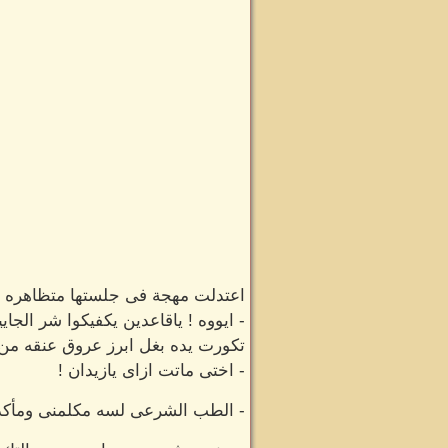
اعتدلت مهجة فى جلستها متظاهره ب
- ايووه ! ياقاعدين يكفيكوا شر الجايي
تكورت يده بغل ابرز عروق عنقه من 
- اختى ماتت ازاى يازيدان !
- الطب الشرعى لسه مكلمنى ومأكد ا