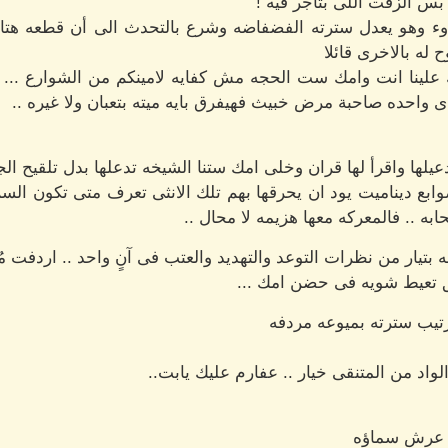
س الزفت اللى بتاجر فيه !
ء وهو يعدل سترته الفضفاضه وشرع بالتحدث الى أن قطعه هتا
له بالاخرى قائلا
علينا انت وامك ست الحجه مش كفايه لامينكم من الشوارع ... 
ى واحده صاحبة مرض خبيث فهيفرق بايه ميته بتعبان ولا غيره ..
لها واقرأ لها قران وخلى امك ستنا الشيخه تدعلها بدل تلقيح الجت
بع ديناميت يود ان يحرقها بهم تلك الانثى تعرف متى تكون الس
حابه .. فالمعركه معها هزيمه لا محال ..
 بتيار من نظرات التوعد والتهديد والعتب فى آنٍ واحد .. اردفت 
حق تعيط شويه فى حضن امك ...
رتيب سترته بميوعه مردفه
واد من المتنقى خيار .. عفارم عليك يابت..
وق عرش سماؤه