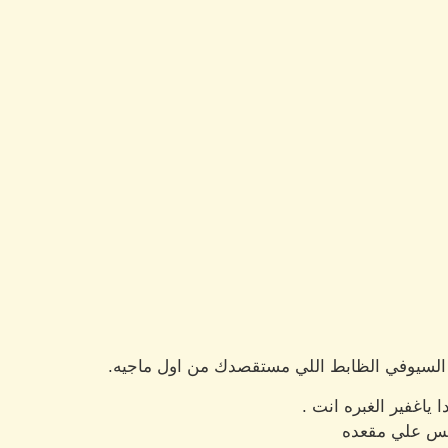
 السيوفي الظابط اللي مستقصدك من اول ماجيه.
 ياغفير الغبره انت .
لس علي مقعده