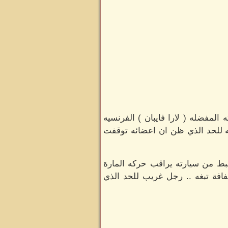
مفضله ( لارا فايبان ) الفرنسيه
 للحد الذي ظن ان اعضائه توقفت
ط من سيارته يراقب حركه المارة
فة تبغه .. رجل غريب للحد الذي