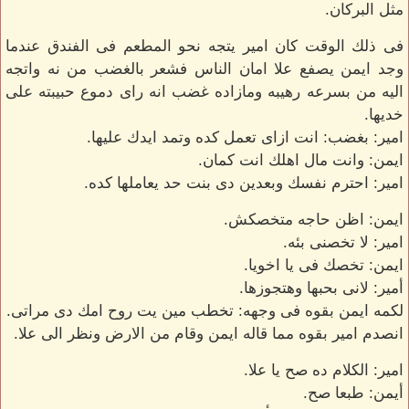
مثل البركان.
فى ذلك الوقت كان امير يتجه نحو المطعم فى الفندق عندما
وجد ايمن يصفع علا امان الناس فشعر بالغضب من نه واتجه
اليه من بسرعه رهيبه ومازاده غضب انه راى دموع حبيبته على
خديها.
امير: بغضب: انت ازاى تعمل كده وتمد ايدك عليها.
ايمن: وانت مال اهلك انت كمان.
امير: احترم نفسك وبعدين دى بنت حد يعاملها كده.
ايمن: اظن حاجه متخصكش.
امير: لا تخصنى بئه.
ايمن: تخصك فى يا اخويا.
أمير: لانى بحبها وهتجوزها.
لكمه ايمن بقوه فى وجهه: تخطب مين يت روح امك دى مراتى.
انصدم امير بقوه مما قاله ايمن وقام من الارض ونظر الى علا.
امير: الكلام ده صح يا علا.
أيمن: طبعا صح.