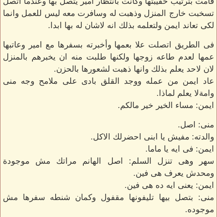
قامت بترتيب حقيبتها وكانت بانتظار امير يتصل بها وعندما اتصل
تسخبت خارج المنزل وذهبت له وسافرت معه ليس للعمل وانما
لكى تعاند ايمن ولتعلمه بذلك انه لاشان له بها ابدا.
فى الطريق اتصلت علا بعمها وأخبرته بسفرها مع امير وعاتبها
عمها لعدم طاعه زوجها ولكنها طلبت منه ان يخبرهم بالمنزل
لان لاحد يعلم بذلك وانها ذهبت لشعورها بالحزن.
عاد ايمن من عمله ووجد القلق بادى على ملامح وجه منى
وامةلا يعلم لماذا.
ايمن: مساء الخير خير مالكم.
منى: اصل.
والدته: مفيش يا ابنى احضرلك الاكل.
ايمن: فى ايه يا ماما.
سهر وهى تنزل السلم: اصل الهانم مراتك مش موجودة
ومحدش يعرف هى فين.
ايمن: يعنى ايه ده هى فين.
منى: بتصل بيها تليفونها مقفول وكمان شنطه سفرها مش
موجوده.