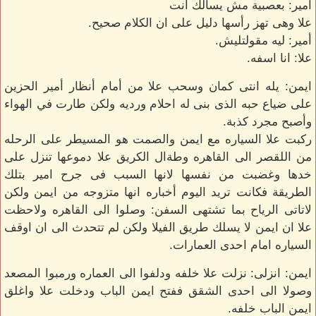
امير: بعصبية مش يسألك انت
علا وهى تهز رأسها دليل على ان الكلام صحيح.
أمير: ليه مقولتليش.
علا: انا اسفه.
ايمن: يله انتى كمان وسحب علا من أمام أنظار أمير الحزين
على ضياع حبه الذى بنى له احلام ورديه ولكن طارت في الهواء
وأصبح مجرد كذبة.
ركبت علا السياره مع ايمن والصمت هو المسيطر على الرحله
من اللقصر الى القاهره وطةال الكريق علا دموعها تنزل على
خدها وغضبت من نفسها لانها السبب فى جرح امير بتلك
الطريقة فكانت تريد اليوم أخباره انها متزوجه من ايمن ولكن
لاتاتى الرياح بما تشتهى السفن: وصلوا الى القاهره ولاحظت
علا ان ايمن لا يسلك طريق الفيلا ولكن لم تتحدث الى ان اوقف
السياره امام احدى العمارات.
ايمن: انزلى: نزلت علا خلفه ودلفوا الى العماره ورمبوا المصعد
وصولا الى احدى الشقق ففتح ايمن الباب ودخلت علا واغلق
ايمن الباب خلفه.