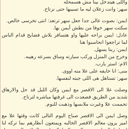
واللى هيتدخل بينا مش هسمحله
سهر: وانت زعلان ليه ما تسيبها حتى نرتاح.
ايمن: بصوت عالى جدا جعل سهر ترتعد: انتى تخرسى خالص.
سكتت سهر خوفا من بطش أيمن بها.
عادل: ايمن براحه عليها واو هتسافر بلاش فضايح قدام الناس
لما تراجعوا اتحاسبوا هنا
ايمن: ربنا يسهل.
وخرج من المنزل وركب سيارته وساق بسرعه رهيبه.
الام: استر يارب.
منى: انا خايفه على علا منه اووى.
سهر: تستاهل هى اللى جبته لنفسها.
وصلت علا الى الاقصر مع ايمن وكان الليل قد حل والارهاق
شديد من الطريق فصعدت الى غرفتها مباشره لترتاح.
تحممت علا وغيرت ملابسها وذهبت للنوم.
وصل ايمن الى الاقصر صباح اليوم التالى كانت وقتها علا مع
امير يرون معالم الاقصر الخالبه ويمتعون أنظارهم بما تركه لنا