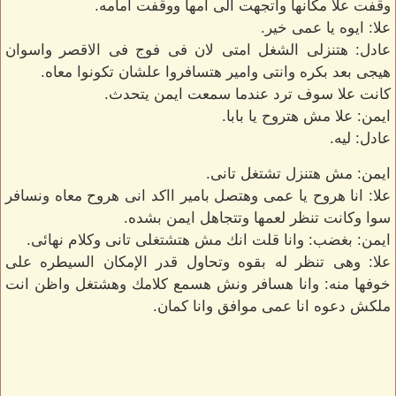
وقفت علا مكانها واتجهت الى امها ووقفت أمامه.
علا: ايوه يا عمى خير.
عادل: هتنزلى الشغل امتى لان فى فوج فى الاقصر واسوان
هيجى بعد بكره وانتى وامير هتسافروا علشان تكونوا معاه.
كانت علا سوف ترد عندما سمعت ايمن يتحدث.
ايمن: علا مش هتروح يا بابا.
عادل: ليه.
ايمن: مش هتنزل تشتغل تانى.
علا: انا هروح يا عمى وهتصل بامير ااكد انى هروح معاه ونسافر
سوا وكانت تنظر لعمها وتتجاهل ايمن بشده.
ايمن: بغضب: وانا قلت انك مش هتشتغلى تانى وكلام نهائى.
علا: وهى تنظر له بقوه وتحاول قدر الإمكان السيطره على
خوفها منه: وانا هسافر ونش هسمع كلامك وهشتغل واظن انت
ملكش دعوه انا عمى موافق وانا كمان.