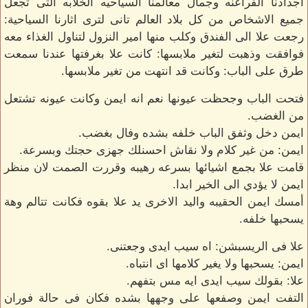
اجدادنا الفراعنه وجمال معالمنا السياحيه الخلابه التى تجعل
جميع الاشخاص من كل بلاد العالم تانى لترى اثارنا السياحية:
رجعت علا الى الفندق وكلب منها امير النزول لتناول الغذاء معه
فوافقت وذهبت لتغير ملابسها: كانت علا بغرفتها عندنا سمعت
طرق على الباب: وكانت قد انتهت من تغير ملابسها.
فتحت الباب وجحظت عيونها نعم انه ايمن وكانت عيونه تشتعل
من الغضب.
ايمن دخل وثفق الباب خلفه بشده وفال بغضب.
ايمن: من غير كلام ولا نقاش احسنلك جهزى حجتك وبسرعة.
قامت علا بجمع اشيائها بسرعه رهيبه وقررت الصمت لان منظر
ايمن لا يؤدي الى الخير ابدا.
أمسك ايمن الحقيبه واليد الاخرى يد علا بقوه فكانت تتالم وهة
يسحبها خلفه.
علا فى الريسبشن: اه سيب ايدى وجعتنى.
ايمن: يسحبها ولا يغير كلامها اى انتباه.
علا: بقولك سيب ايدى ايه مس بتفهم.
التفت ايمن وصفعها على وجهها بشده فكان فى حالة فوران