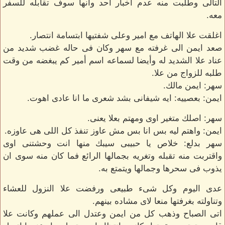
التالى وطلبت منه عدم اخبار احد وانها سوف تقابله للسفر
معه.
اغلقت علا الهاتف مع امير وعلى شفتيها ابتسامة انتصار.
صعد ايمن الى غرفته مع سهر وكان فى حاله غضب شديد من
عناد علا الشديد له وأيضا لسماعه اسم أمير كم يبغضه من وقت
طلبه للزواج من علا.
سهر: ايمن مالك.
ايمن: بعصييه: ايه شيفانى بشد شعرى ما انا عادى اهوت.
سهر: اصلك متغير اوى ومهتم بعلا يعنى.
ايمن: واهتم ليه بس انا بس مش عاوز تنفذ كل اللى هى عاوزه.
سهر بدلع: خلاص يا حبيبى سيبك منها انت وحشتنى اوى
واقتربت منه تقبله وتغريه بجمالها الرائع فما كان منه سوى ان
يذوب فى سحرها وجمالها ويتمتع به.
عدى اليوم وكل شىء طبيعى ورفضت علا النزول للعشاء
وتناولته بغرفتها منعا لاى مشاده بينهم.
اتى الصباح وذهب كل من ايمن وعتدل الى عملهم وكانت علا