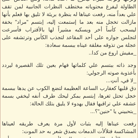
الطاولة ليفرغ محتوياته مختطف النظرات الجانبية لمن تقف
علي بعداً منه، رفعت عيناها له بنظرة بريئة لا تليق بها فعلم بأنها
مازالت تخجل منه بعد ما إستمعت إليه، إبتسم "مراد" بخفة
ليسحب كأساً أخر ويسكبه مشيراً لها بالأقتراب فأسرعت
لتجلس جواره على أحد المقاعد لتجذب الكأس وترتشفه على
عجلة من تذوقه مغلقة عيناه ببسمة سعادة:
_مفيش اروع من كدا..
وجد ذاته ببتسم علي كلماتها فهام بعين تلك القصيرة ليردد
بأعذوبة صوته الرجولي:
_لا في، أنتِ...
دق قلبها كعقارب الساعة العظيمة لتضع الكوب عن يدها ببسمة
خجل تحتل ثغرها، إبتسم بمكر ليحك طرف أنفه ليخفي بسمة
عشقه علي تراقبها فقال بهدوء لا يليق بتلك الحالة:
_بتحبيني يا "حنين"؟...
رفعت عيناها إليه بثبات لأول مرة يعرف طريقه لعيناها
المشاكسة فتلألأت الدمعات بصدق شعر به حد الموت: