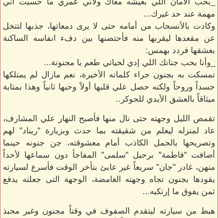
_بحب الأمان اللي بعيشه معاك ولأني عمري ما حسيت أني
مهمة عند حد غيرك...
وكادت بالأنسحاب من أمامه حتى لا يرى دمعاتها، جذبها لتتخل
عن مقعدها ليقربها منه فأحتضنها بين دفء انفاسه الساكنة
بعشقها فردد بهمس:
_وأنا بحب جنانك اللي إدي لحياتي طعم يا مجنونة...
تمسكت به بجنون جراء كلماته الأخيرة، نعم مازال لم يمتلكها
جسداً وروحاً ولكنه حصل علي قلبها أولاً وحبها ثانياً وهذا بمثابة
ميثاقاً بالعشق الأبدي للجوكر..
تقمص الليل وجهته حتى نال منها فأصبح النهار علي المشارف،
عاد لمنزله ليعلم من شقيقته بما حدث وبزيارة "ريناد" لهم
وتصريحها بالحمل الكاذب أمام معشوقته، جن جنونه حينما
أضافت "فاطمة" برحيل "سلمى" المفاجأ دون سماعها لأحداً
منهن، غادر "جان" سريعاً غير عابئ بتأخر الوقت فأسرع لسيارته
يقودها بجنون تجاه وجهته الغامضة، الوجهة التى جعلته يدفع
ثمن يفوق ما إرتكبه...
هبط من سيارته ليتقدم الصفوف في وقتاً مجنون وغير محبذ