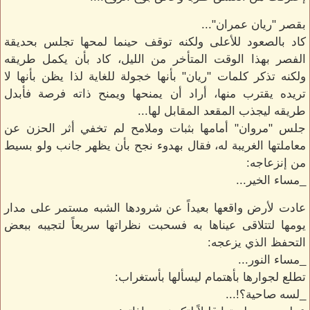
بقصر "ريان عمران"...
كاد بالصعود للأعلى ولكنه توقف حينما لمحها تجلس بحديقة
الفصر بهذا الوقت المتأخر من الليل، كاد بأن يكمل طريقه
ولكنه تذكر كلمات "ريان" بأنها خجولة للغاية لذا يظن بأنها لا
تريده يقترب منها، أراد أن يمنحها ويمنح ذاته فرصة فأبدل
طريقه ليجذب المقعد المقابل لها...
جلس "مروان" أمامها بثبات وملامح لم تخفي أثر الحزن عن
معاملتها الغريبة له، فقال بهدوء نجح بأن يظهر جانب ولو بسيط
من إنزعاجه:
_مساء الخير...
عادت لأرض واقعها بعيداً عن شرودها الشبه مستمر على مدار
يومها لتتلاقى عيناها به فسحبت نظراتها سريعاً لتجيبه ببعض
التحفظ الذي يزعجه:
_مساء النور...
تطلع لجوارها بأهتمام ليسألها بأستغراب:
_لسه صاحية؟!...