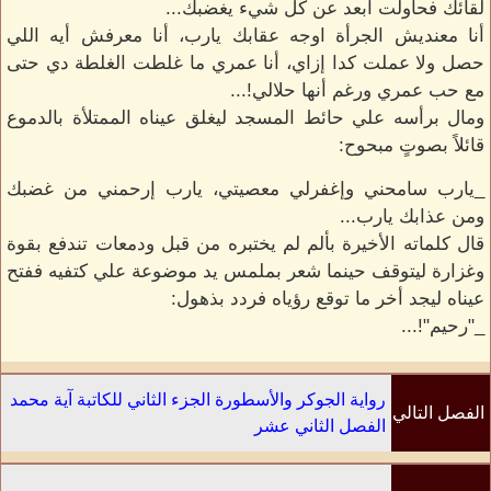
لقائك فحاولت ابعد عن كل شيء يغضبك...
أنا معنديش الجرأة اوجه عقابك يارب، أنا معرفش أيه اللي
حصل ولا عملت كدا إزاي، أنا عمري ما غلطت الغلطة دي حتى
مع حب عمري ورغم أنها حلالي!...
ومال برأسه علي حائط المسجد ليغلق عيناه الممتلأة بالدموع
قائلاً بصوتٍ مبحوح:
_يارب سامحني وإغفرلي معصيتي، يارب إرحمني من غضبك
ومن عذابك يارب...
قال كلماته الأخيرة بألم لم يختبره من قبل ودمعات تندفع بقوة
وغزارة ليتوقف حينما شعر بملمس يد موضوعة علي كتفيه ففتح
عيناه ليجد أخر ما توقع رؤياه فردد بذهول:
_"رحيم"!...
رواية الجوكر والأسطورة الجزء الثاني للكاتبة آية محمد
الفصل التالي
الفصل الثاني عشر