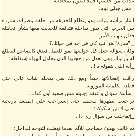
عدلت من جلستها قليلاً لتكون بمحاذاته:
_مش جيلي نوم..
أشار برأسه بثبات وهو يتطلع للحديقه من خلفة بنظرات شاردة
بين الحرب التي تدور بداخله فتدفعه للحديث معها بشأن تجاهله
فقال بنهاية الأمر:
_ "سارة" هو أنتِ كان في حد في حياتك؟
وكأن سؤاله جعل كل حواسها تفق للعمل فتدق كالصاعق لتتطلع
له بأرتباك وهي تعدل من حجابها الذي يحاول الهواء إسقاطه:
_أيه اللي بتقوله دا!..
راقب إنفعالاتها جيداً ومع ذلك بقي بمحله بثبات عالي حتى
قطعه بكلماته الموزونة:
_سألتك سؤال وأعتقد إجابته مش صعبة أوي كدا...
تراجعت بظهرها للخلف حتى إستراحت علي المقعد بأريحية
حتى لا تثير شكوكه:
_إتفاجئت من سؤال زي دا..
ثم قالت بهدوء مصاحب للألم بعدما نهضت لتتوجه للداخل:
_لو في حد في حياتي مكنتش وفقت أرتبط بيك يا "مروان"..