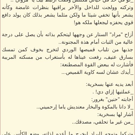
وتركته وولجت للداخل والأخر يراقبها بنظرات غامضة وكأنه
يشعر بأنها تخفي شيئا ما ولكن مثلما يشعر بذلك كان يولد دافع
قوي يحفزه ليجعلها ملكه هو!
أزاح "مراد" الستار عن وجهها ليتحكم بذاته بأن يصل على درجة
عالية من الثبات أمام هذة المجنونة..
جذبها من تلباب قميصها الوردي لتخرج بخوف كمن تمسك
بسارق عنيف، رفعت عيناها له بأستغراب من مسكته المريبة
فأشارت له ببعض القوة المصطنعة:
_أيدك عشان لسه كاوية القميص...
أبعد يديه عنها بسخرية:
_عملتيها إزاي دي! .
أجابته "حنين" بغرور:
_لا دانا بالمكوة والبخار معنديش ياما إرحميني..
أشار لها بسخرية:
_من غير ما تحلفي، مصدقك..
وتركها وتوجه للبراد ليخرج ما أعده لذاته، وضع الكأس على