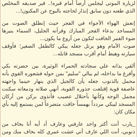
لزيارة الموتى ليجلس أرضاً أمام قبره!.. قبر صديقه المخلص
الذي طعنه دون سابق إنذار لحاجته بالبوح عن المكنون!...
إنعش الهواء الأجواء في الفجر حيث إنطلق الصوت من
المساجد بدعاء الفجر المبارك وقرآنه الجليل، السماء ينيرها
ضوء القمر الخافت لتكون من أروع ما يكون...
صوت الأمام وهو يرتل جعله يبكي كالطفل الصغير؛ فأوقف
سيارته وهبط أمام أقرب مسجد قابله...
ألقي بذاته علي سجادته الحمراء الوثيرة، بين حضرته بكي
وأفرغ ما بداخله، لم يبالي "سليم" بمن حوله فشعوره القوي بأنه
محمل بالذنوب جعله يأن كالجبل الذي ينهار حينما واجهته
عاصفة قوية إقتلعت جذوره القوية، أنهي صلاته ودمعاته سكنت
مجمل الوجه وكأنها بأحتلال عصيب فأنذوى بركن من أركان
المسجد ليبكي مردداً بهمساً خافت متضرعاً لمن يستمع إليه بأي
مكان كان:
_يارب أنت أكتر واخد عارفني وعارف أد أيه أنا بخاف من
ذنوبي، أنت اللي عارف أني عشت عمري كله بخاف منك ومن