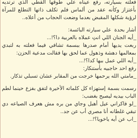
فعلته بسيارته، رفع عيناه علي طوقها القطي الذي ترتديه
بأعتزاز وكأنه عقد من ألماس فلم تكلف ذاتها التطلع للمرآة
لرؤية شكلها المقبض بعدما وضعت الحجاب من أعلاه..
أشار بحدة علي سيارته البائسة:
_أيه الجنان اللي انتِ عملاه بالعربية دا؟!...
ربعت يديها أمام صدرها ببسمة تشافي فيما فعلته به لتبدي
بمعالمها دهشة وذهول عما لحق بها فقالت مدعية الحزن:
_أيه اللي عمل ببها كدا؟!...
رفع احد حاجبيه بأستنكار:
_مامتي الله يرحمها خرجت من المقابر عشان تسبلي تذكار.
رسمت بسمة إستهزاء كل كلماته الأخيرة لتفق بفزع حينما لطم
الباب بيديه ليصبح بغضب:
_لو فاكراني عيل أهبل وجاي من بره مش هعرف الصياعه دي
تبقي غلطانه أنا مصري أب عن جد..
_اب عن أيه ياخويا؟!...