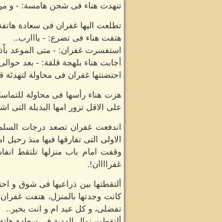
تنهدت هناء فى شجن هامسة: - و من 
تطلعت اليها غفران فى سعادة هاتفة: 
هتفت هناء فى تضرع: - يااارب..
استفسرت غفران: - متى الموعد باْذن
أجابت هناء بلهجة قلقة: - بعد حوالى
احتضنتها غفران فى محاولة لتهدئة قلق
هزت هناء رأسها فى محاولة للتماسك
على الاقل تزور امها البديلة التى ا
اندفعت غفران تصعد درجات السلم الم
الاولى التى تفارقها فيها منذ رحيل ام
وقفت امام باب منزلها تلتقط انف
غفراااان!.
ألتقطتها بين ذراعيها فى شوق و احت
كانت وجدتها بالمنزل، هتفت غفران 
تفضلى، و كل عيد ام و انت بخير..
ألتقطت نوال الهدية فى سعادة هاتفة 