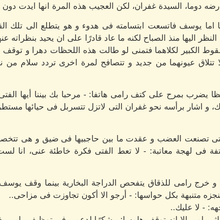
رضه دوما، السيدة غفران، لكن العجيب هذه المرة انها ايدت دون مع
ا اما يوسف فاتسعت ابتسامته فى هدوء و هو يتطلع الى تلك الق
ظر اليها منذ الصباح لكنه ما عاد قادرًا على ان يحيد بنظراته عنها
قوط الكبير لكلاهما فتمنى لو طالت هذه اللحظات دهرا و توقف ا
ا تتلاق عيونهما من جديد و تتصافح لمرة اخرى تردد سلام من نوع
ا يضرب بمرح على كتف رامى هاتفا: - مرحبا بك بيننا أيها الفتى،
ك، و اشار برأسه نحو غفران التى لاتزل تتسربل فى حيائها مستطرد
التى تصنعت العضب و عقدت ما بين حاجبيها فى ضيق و هى تتخصر
فة فى لهجة معاتبة: - لا تعط الفتى فكرة خاطئة عنى، انا ل
ات و خرج رامى للذقاق يتفحص الدراجة البخارية بينما وقف يوسف
جزه متنبهة بكل حواسها: - أرجو الا أكون تجاوزت فى مزاحى..
: - لا عليك..
ثر رامى الا انه توقف هامسا: - شكرًا لدعمى فى توظيف رامى، ذل