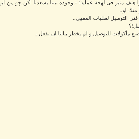
 هتف منير فى لهجة عملية: - وجوده بيننا يسعدنا لكن چو من اين ل
ثلا، او..
فتى التوصيل لطلبات المقهى..
يل!؟
نع مأكولات للتوصيل و لم يخطر ببالنا ان نفعل..