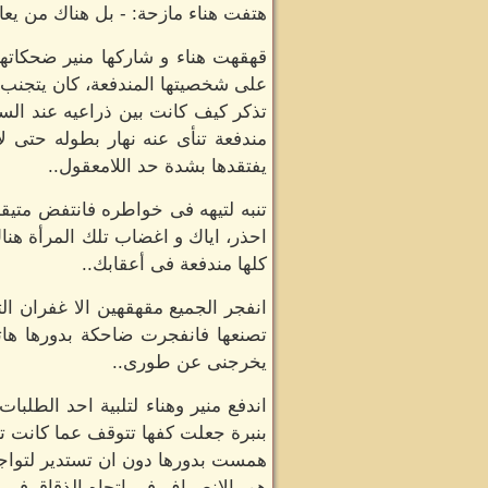
هتفت هناء مازحة: - بل هناك من يعا
قهقهت هناء و شاركها منير ضحكاته
على شخصيتها المندفعة، كان يتجنب الن
تذكر كيف كانت بين ذراعيه عند الس
مندفعة تنأى عنه نهار بطوله حتى ل
يفتقدها بشدة حد اللامعقول..
تنبه لتيهه فى خواطره فانتفض متيقظ
احذر، اياك و اغضاب تلك المرأة هنا
كلها مندفعة فى أعقابك..
انفجر الجميع مقهقهين الا غفران 
تصنعها فانفجرت ضاحكة بدورها هات
يخرجنى عن طورى..
اندفع منير وهناء لتلبية احد الطلب
بنبرة جعلت كفها تتوقف عما كانت تن
همست بدورها دون ان تستدير لتواجهه
هم بالانصراف فى اتجاه الذقاق فى ا