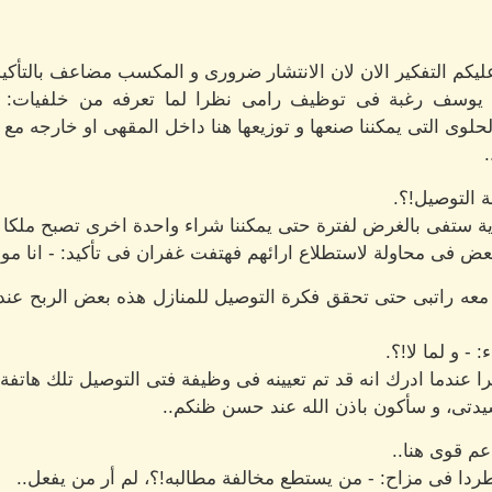
كم التفكير الان لان الانتشار ضرورى و المكسب مضاعف بالتأكيد
يوسف رغبة فى توظيف رامى نظرا لما تعرفه من خلفيات: - س
لوى التى يمكننا صنعها و توزيعها هنا داخل المقهى او خارجه م
ة التوصيل!؟.
ة ستفى بالغرض لفترة حتى يمكننا شراء واحدة اخرى تصبح ملكا 
عض فى محاولة لاستطلاع ارائهم فهتفت غفران فى تأكيد: - انا مواف
 راتبى حتى تحقق فكرة التوصيل للمنازل هذه بعض الربح عندها 
- و لما لا!؟.
عندما ادرك انه قد تم تعيينه فى وظيفة فتى التوصيل تلك هاتفة: -
دتى، و سأكون باذن الله عند حسن ظنكم..
اعم قوى هنا..
ا فى مزاح: - من يستطع مخالفة مطالبه!؟، لم أر من يفعل..