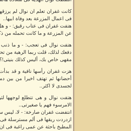
كانت غفران تعلم ان نوال لم يرزقها
فى اعمال المزرعة بعد وفاة ابيها..
هتفت غفران فى عتاب رقيق: - و هل ي
عن المزرعة و ما كانت تحمله من ذكر
هتفت نوال فى تعجب: - و ما ذنب عم
دفعك لذلك، قلت ربما الرهبة من تحم
مقهى خاص بك، أليس كذلك بنيتى!؟.
هزت غفران رأسها نافية و قد بدأت ت
أحضانها ثم تهتف اخيرا من بين دمو
لجسدى لا اكثر..
هتفت نوال و هى تتطلع لوجهها لثو
الامرسوء فهم يا صغيرتى..
انتفضت غفران صارخة: - لا، ليس سوء
ازدردت ريقها فى ألم مسترسلة فى ا
المطبخ باحثة عن عمى راغبة فى ان 