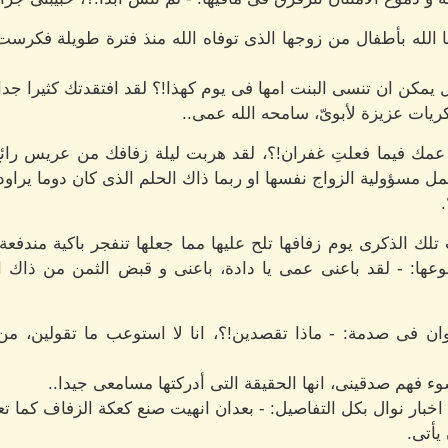
 الله بأطفال من زوجها الذى توفاه الله منذ فترة طويلة فكرست 
مكن ان تنسى البنت امها فى يوم كهذا!؟ لقد افتقدتك كثيرا جدا
يات عزيزة لأبوىّ، سامحه الله عمى..
ك فيما فعلتِ غفران!؟، لقد هربت ليلة زفافك من عريس رائع تت
ل مسؤولية الزواج نفسها او ربما ذاك الحلم الذى كان دوما يرا
لك الذكرى يوم زفافها تلح عليها مما جعلها تنفجر باكية مندفع
عها: - لقد باعنى عمى يا دادة، باعنى و قبض الثمن من ذاك ال
ان فى صدمة: - ماذا تقصدين!؟، انا لا استوعب ما تقولين، من 
 فهم صدقينى، انها الحقيقة التى أدركتها مسامعى جيدا..
خبار نوال بكل التفاصيل: - بعدان انهيت صنع كعكة الزفاف كما ت
يأتى.