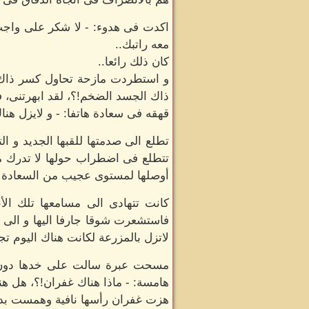
اكدت فى هدوء: - لا شكر على واجب،
معه راتبك..
كان ذلك رائعا..
و استطردت مازحة تحاول كسر ذاك ا
ذاك الجسد الضخم!؟، لقد ابهرتنى، فا
قهقه فى سعادة هاتفا: - و لايزل هناك
تطلع الى صدمتها للقبها الجديد و ا
تتطلع فى اضطراب حولها لا تدرك ما 
أوصلها لمستوى عجيب من السعادة الت
كانت تتهادى الى مسامعها تلك الأن
فاستشعرت شوقا جارفا اليها و الى ز
لاتزل بالمزرعة لكانت هناك اليوم تجل
مسحت عبرة سالت على خدها دون ان ت
هامسة: - ماذا هناك غفران!؟، هل هن
هزت غفران رأسها نافية وهمست بدور