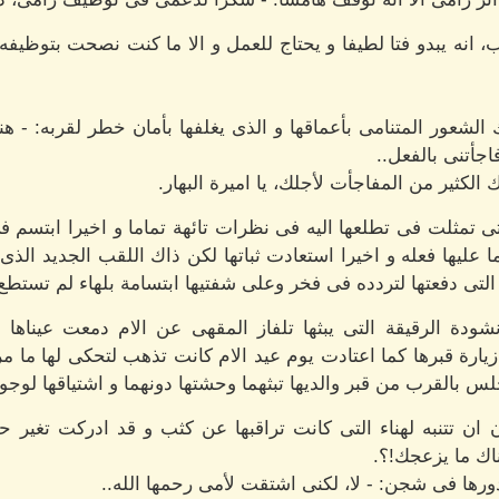
 انه يبدو فتا لطيفا و يحتاج للعمل و الا ما كنت نصحت بتوظ
لشعور المتنامى بأعماقها و الذى يغلفها بأمان خطر لقربه: - 
جأتنى بالفعل..
 الكثير من المفاجأت لأجلك، يا اميرة البهار.
لتى تمثلت فى تطلعها اليه فى نظرات تائهة تماما و اخيرا ابتسم 
عليها فعله و اخيرا استعادت ثباتها لكن ذاك اللقب الجديد الذى
ى دفعتها لتردده فى فخر وعلى شفتيها ابتسامة بلهاء لم تستطع ا
شودة الرقيقة التى يبثها تلفاز المقهى عن الام دمعت عيناها 
يارة قبرها كما اعتادت يوم عيد الام كانت تذهب لتحكى لها ما م
س بالقرب من قبر والديها تبثهما وحشتها دونهما و اشتياقها لوجوده
تنبه لهناء التى كانت تراقبها عن كثب و قد ادركت تغير حاله
اك ما يزعجك!؟.
ها فى شجن: - لا، لكنى اشتقت لأمى رحمها الله..