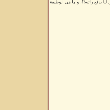
نا بدفع راتبه!؟، و ما هى الوظيفة