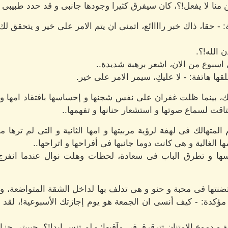
منا لا يفعل!؟، كان سيفرق كثيرا وجودها جانبى و قد حدد طبيبى
- حقا، ذاك خبر راااائع، اتمنى ان يتم الامر على خير و يتحقق لك 
 الله!؟.
 اسبوع من الان، اشعر برهبة شديدة..
ها هاتفة: - لا عليكِ، سيمر الامر على خير.
، بينما ظلت غفران على نفس شجنها و إحساسها بافتقاد امها و
شتاقت لسماع صوتها و استشعار حنانها و تفهمها..
تهالك فى لهفة لرؤية مربيتها و امها الثانية و التى لم ترها من
ها الغالية و هى كانت دوما جانبها فى أفراحها و اتراحها..
اسها و تطرق الباب فى سعادة، لحظات وهلت نوال عندما انفرج
ضنتها فى محبة و حنو و هى تدلف بها لداخل الشقة المتواضعة، وحم
مؤكدة: - كيف أنسى ان الجمعة هو يوم إجازتك الأسبوعية!، لقد أ
و دموع الامتنان تترقرق فى مآقيها: - لم تنس ابدا!؟، حبيبتى جزاك