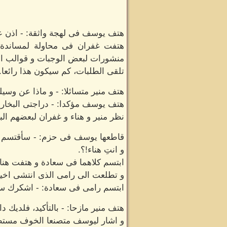
هتف يوسف فى لهجة واثقة: - اذن علي
هتفت غفران فى محاولة لمساندة 
منشورات لبعض الوجبات و قوالب الح
تلقى الطلبات، كم سيكون هذا رائعا..
هتف منير متسائلا: - و ماذا عن وسيل
هتف يوسف مؤكدا: - دراجتى البخاري
نظر منير و هناء و غفران لبعضهم الب
قاطعها يوسف فى حزم: - سأقتسم معه
و انتِ هناء!؟.
ابتسم كلاهما فى سعادة و هتفت هناء: 
و تطلعت الى رامى الذى انتشى اخيرا 
ابتسم رامى فى سعادة: - اشكرك سي
هتف منير مازحا: - بالتأكيد، فلديك د
و اشار ليوسف متصنعا الخوف مستطرد