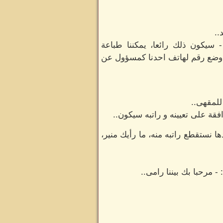
..
يكون ذلك رائعا، يمكننا طباعة
ع وضع رقم لهاتف احدنا كمسؤول عن
للمقهى..
قة على تعيينه و راتبه سيكون..
نستقطع راتبه منه، ما رأيك منير،
 مرحبا بك بيننا رامى..