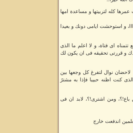
عمرها كله لتربيتها و مساعدة امها
اا، و استوحشت ايامى دونك و بعيدا
مناه اى فتاة، و لا اعلم ما الذى
ودك و قررتى تحقيقه فى ان يكون لك
ة لاحضان نوال لتفرغ كل وجعها بين
ذى كنت اظنه حبيبا فإذا به مشترً
باع!؟، ومن اشترى!؟، لابد ان فى
علمين اندفعت خارج