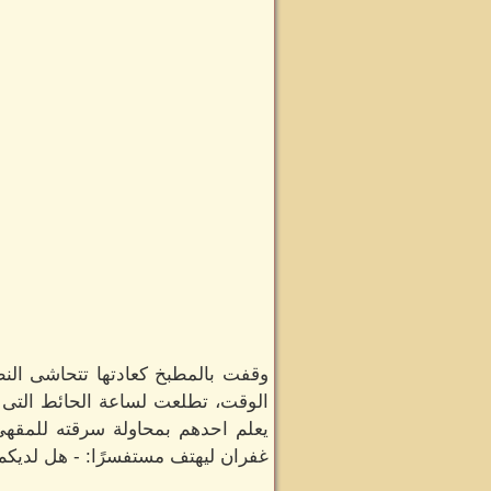
وقفت بالمطبخ كعادتها تتحاشى النظ
الوقت، تطلعت لساعة الحائط التى ا
يعلم احدهم بمحاولة سرقته للمقهى،
غفران ليهتف مستفسرًا: - هل لديكم