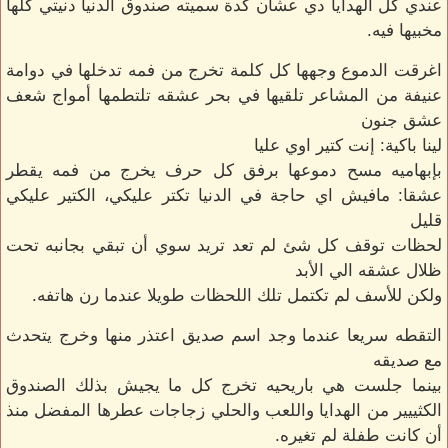
عندي كل الهدايا دي عشان كدة سميته صندوق الدنيا دنيتي كلها
مخبيها فيه.
اغرقت الدموع وجهها كل كلمة تخرج من فمه تدخلها في دوامة
عنيفة من المشاعر تلقيها في بحر عشقه تلتطمها أمواج شعف
عشق جنون
لينا باكية: إنت كتير اوي عليا
بإبهاميه مسح دموعها برفق كل حرف يخرج من فمه يقطر
عشقا: مافيش اي حاجة في الدنيا تكتر عليكي، الكتير عليكي
قليل
لحظات توقف كل شئ لم تعد تريد سوي أن تبقي بجانبه تحت
ظلال عشقه الي الأبد
ولكن للأسف لم تكتمل تلك اللحظات طويلا عندما رن هاتفه.
التقطه سريعا عندما وجد اسم صديق اعتذر منها وخرج يتحدث
مع صديقه
بينما جلست هي باريحيه تخرج كل ما يجيش بذلك الصندوق
الكثييير من الهدايا واللعب والحلي زجاجات عطرها المفضل منذ
أن كانت طفلة لم تغيره.