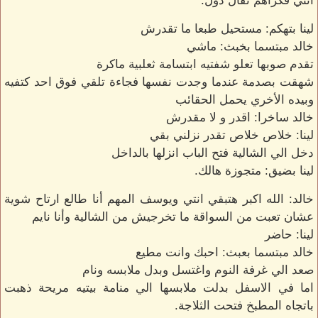
انتي فكراهم تقال دول.
لينا بتهكم: مستحيل طبعا ما تقدرش
خالد مبتسما بخبث: ماشي
تقدم صوبها تعلو شفتيه ابتسامة ثعلبية ماكرة
شهقت بصدمة عندما وجدت نفسها فجاءة تلقي فوق احد كتفيه
وبيده الأخري يحمل الحقائب
خالد ساخرا: اقدر و لا مقدرش
لينا: خلاص خلاص تقدر نزلني بقي
دخل الي الشالية فتح الباب انزلها بالداخل
لينا بضيق: متجوزة هالك.
خالد: الله اكبر هتبقي انتي ويوسف المهم أنا طالع ارتاح شوية
عشان تعبت من السواقة ما تخرجيش من الشالية وأنا نايم
لينا: حاضر
خالد مبتسما بعبث: احبك وانت مطيع
صعد الي غرفة النوم واغتسل وبدل ملابسه ونام
اما في الاسفل بدلت ملابسها الي منامة بيتيه مريحة ذهبت
باتجاه المطبخ فتحت الثلاجة.