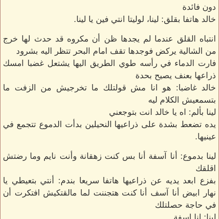
دون فائدة
خالد هاتفا بقلق: لينا، لوليتا انتي فين يا لينا.
انتباه القلق عندما لم يجدها ظن أن مكروه قد حدث لها خرج
من الشالية يركض فوجدها تقف امام البحر تتظر اليه بشرود
فارت الدماء في رأسه طوي الطريق اليها يشتعل غضبا امسك
ذراعها بعنف يصيح بحدة
خالد غاضبا: هو انا مش قولتلك ما تخرجيش من الزفت ما
بتسمعيش الكلام ليه
لينا بألم: اه يا خالد انت بتوجعني
يده تضعط بشدة على ذراعيها النحيلين بدأت الدموع تتجمع في
عينيها.
لينا بدموع: أنا آسفة أنا بس كنت زهقانة وأنت نايم وما رضتش
اقلقك
بفزع ابعد يديه عن ذراعيها هاتفا سريعا بندم: أنتي بتعيطي يا
نهار ابيض أنا آسف أنا كنت هتجننت لما مالقتكيش افتكرت أن
في حاجة حصلتلك
لينا: انا اسفة