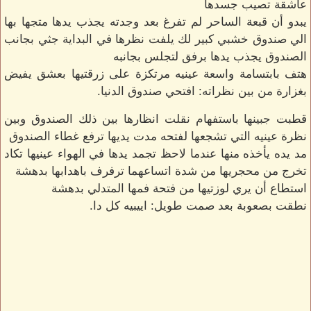
عاشقة تصيب جسدها
يبدو أن قبعة الساحر لم تفرغ بعد وجدته يجذب يدها متجها بها
الي صندوق خشبي كبير لك يلفت نظرها في البداية جثي بجانب
الصندوق يجذب يدها برفق لتجلس بجانبه
هتف بابتسامة واسعة عينيه مرتكزة على زرقتيها بعشق يفيض
بغزارة من بين نظراته: افتحي صندوق الدنيا.
قطبت جبينها باستفهام نقلت انظارها بين ذلك الصندوق وبين
نظرة عينيه التي تشجعها لفتحه مدت يديها ترفع غطاء الصندوق
مد يده يأخذه منها عندما لاحظ تجمد يدها في الهواء عينيها تكاد
تخرج من محجريها من شدة اتساعهما ترفرف باهدابها بدهشة
استطاع أن يري لوزتيها من فتحة فمها المتدلي بدهشة
نطقت بصعوبة بعد صمت طويل: اييبيه كل دا.