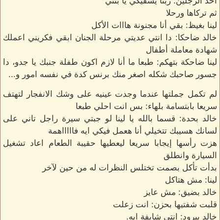
احد الرجلين: ربنا يشفيكي يا بنتي
ثم تركاها ورحلا
لينا بغيظ: بقي أنا مجنونة هااات الأكل
خالد ضاحكا: دا انتي عديتي مرحلة الجنان ابقي فكريني اعملك
شهادة معاملة أطفال
لينا ضاحكة بتهكم: طبعا ما أنا لازم اكون طفلة جنبك يا جدو، دا
جسور صاحبك شكله اصغر منك برنس كدة في نفسه امور و...
لم تكمل جملتها عندما وجدت عينيه على وشك الانفجار لتهتف
سريعا بابتسامة بلهاء: بس انت احلي طبعا
خالد بحدة: قسما بالله يا لينا لو جبتي سيرة راجل تاني على
لسانك هسيبك تتخيلي أنا هعمل فيكي ايه فاااااهمة
هزت رأسها إيجابا سريعا ليعطيها حقيبة الطعام اعاد تشغيل
السيارة وانطلق
بدأت تأكل بصمت تختلس النظرات له من حين لآخر
لينا: مش هتاكل
خالد بضيق: مش عايز
قلبت شفتيها بحزن: انت زعلت
خالد ببرود: انتي شايفة ايه.