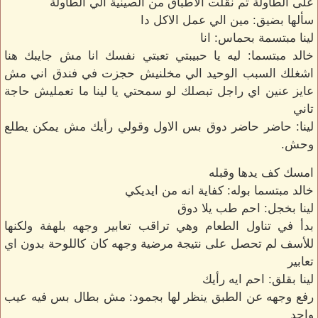
على الطاولة ثم نقلت الاطباق من الصينية الي الطاولة
سألها بضيق: مين الي عمل الاكل دا
لينا مبتسمة بحماس: انا
خالد مبتسما: ليه يا حبيبتي تعبتي نفسك انا مش جايبك هنا
اشغلك السبب الوحيد الي مخلنيش حجزت في فندق اني مش
عايز عنين اي راجل تبصلك لو سمحتي يا لينا ما تعمليش حاجة
تاني
لينا: حاضر حاضر دوق بس الاول وقولي رأيك مش يمكن يطلع
وحش.
امسك كف يدها وقبله
خالد مبتسما بوله: كفاية انه من ايديكي
لينا بخجل: احم طب يلا دوق
بدأ في تناول الطعام وهي تراقب تعابير وجهه بلهفة ولكنها
للأسف لم تحصل على نتيجة مرضية وجهه كان كاللوحة بدون اي
تعابير
لينا بقلق: احم ايه رأيك
رفع وجهه عن الطبق ينظر لها بجمود: مش بطال بس فيه عيب
واحد