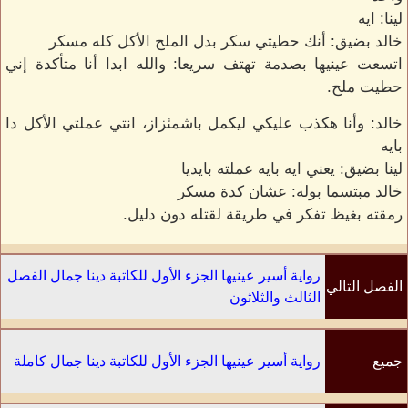
لينا: ايه
خالد بضيق: أنك حطيتي سكر بدل الملح الأكل كله مسكر
اتسعت عينيها بصدمة تهتف سريعا: والله ابدا أنا متأكدة إني
حطيت ملح.
خالد: وأنا هكذب عليكي ليكمل باشمئزاز، انتي عملتي الأكل دا
بايه
لينا بضيق: يعني ايه بايه عملته بايديا
خالد مبتسما بوله: عشان كدة مسكر
رمقته بغيظ تفكر في طريقة لقتله دون دليل.
رواية أسير عينيها الجزء الأول للكاتبة دينا جمال الفصل
الفصل التالي
الثالث والثلاثون
جميع
رواية أسير عينيها الجزء الأول للكاتبة دينا جمال كاملة