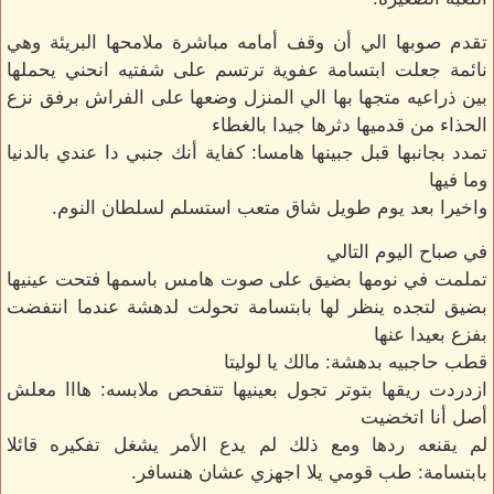
تقدم صوبها الي أن وقف أمامه مباشرة ملامحها البريئة وهي
نائمة جعلت ابتسامة عفوية ترتسم على شفتيه انحني يحملها
بين ذراعيه متجها بها الي المنزل وضعها على الفراش برفق نزع
الحذاء من قدميها دثرها جيدا بالغطاء
تمدد بجانبها قبل جبينها هامسا: كفاية أنك جنبي دا عندي بالدنيا
وما فيها
واخيرا بعد يوم طويل شاق متعب استسلم لسلطان النوم.
في صباح اليوم التالي
تملمت في نومها بضيق على صوت هامس باسمها فتحت عينيها
بضيق لتجده ينظر لها بابتسامة تحولت لدهشة عندما انتفضت
بفزع بعيدا عنها
قطب حاجبيه بدهشة: مالك يا لوليتا
ازدردت ريقها بتوتر تجول بعينيها تتفحص ملابسه: هااا معلش
أصل أنا اتخضيت
لم يقنعه ردها ومع ذلك لم يدع الأمر يشغل تفكيره قائلا
بابتسامة: طب قومي يلا اجهزي عشان هنسافر.