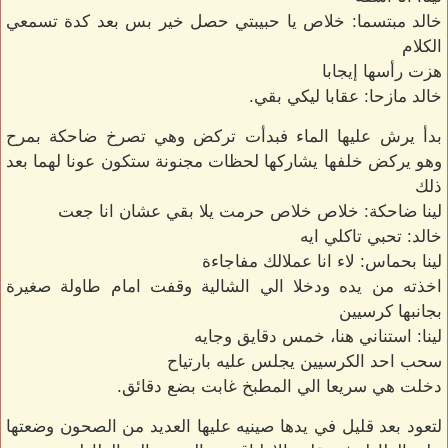
خالد مبتسما: خلاص يا حبيبتي حصل خير بس بعد كدة تسمعي
الكلام
هزت رأسها إيجابا
خالد مازحا: عقابا ليكي بقي.
بدأ يرش عليها الماء فبدأت تركض وهي تصرخ ضاحكة بمرح
وهو يركض خلفها يشاركها لحظات مجنونة ستكون عونا لهما بعد
ذلك
لينا ضاحكة: خلاص خلاص حرمت يلا بقي عشان انا جعت
خالد: تحبي تاكلي ايه
لينا بحماس: لاء انا عملالك مفاجاءة
اخذته من يده ودخلا الي الشالية وقفت امام طاولة صغيرة
بجانبها كرسيين
لينا: استناني هنا، خمس دقايق وجايه
سحب احد الكرسيين يجلس عليه بارتياح
دخلت هي سريعا الي المطبخ غابت بضع دقائق.
لتعود بعد قليل في يدها صينيه عليها العديد من الصحون وضعتها