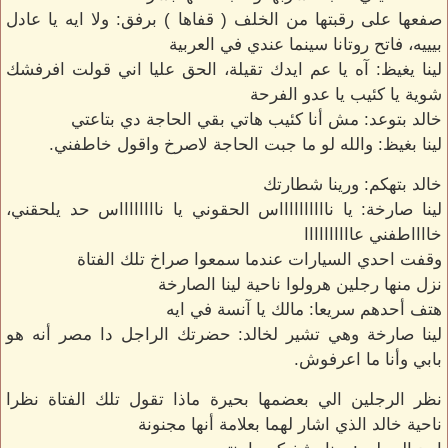
صفعها على رقبتها من الخلف ( قفاها ) برفق: ولا ايه يا عادل
بيييه، فاتح روتانا سينما عندي في العربية
لينا يغيظ: آه يا عم ايدك تقيلة، الحق عليا اني قولت افرفشك
شوية يا كئيب يا عدو الفرحة
خالد بتوعد: مش أنا كئيب هاتي بقي الحاجة دي بتاعتي
لينا بغيظ: والله لو ما جبت الحاجة لاصرخ واقول خاطفني.
خالد بتهكم: ورينا شطارتك
لينا صارخة: يا نااااااااااس الحقوني يا نااااااااس حد يلحقني،
خااااطفني عاااااااااا
وقفت احدي السيارات عندما سمعوا صراخ تلك الفتاة
نزل منها رجلين هرولوا ناحية لينا الصارخة
هتف أحدهم سريعا: مالك يا آنسة في ايه
لينا صارخة وهي تشير لخالد: حضرتك الراجل دا مصر أنه هو
بابي وأنا ما اعرفوش.
نظر الرجلين الي بعضمها بحيرة ماذا تقول تلك الفتاة نظرا
ناحية خالد الذي اشار لهما بعلامة أنها مجنونة