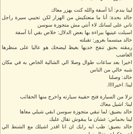
لينا بندم: أنا آسفة والله كنت بهزر معاك
خالد بحدة: أنا ما منعتكيش من الهزار لكن تجيبي سيرة راجل
تاني على لسانك لاء أنتي مش متجوزة سوسن
اسبلت عينيها ببراءة بها بعض الدلال: خلاص بقي أنا آسفة
خالد مبتسما بغرور: تقبلته
رمقته بحنق تنفخ خديها بغيظ ليضحك هو عاليا على منظرها
الغاضب
اخيرا بعد ساعات طوال وصلا الي الشالية الخاص به في مكان
شبه خالي من الناس
خالد: وصلنا
لينا: اخيراااا.
نزلا من السيارة فتح حقيبة سيارته واخرج منها الحقائب
لينا: اشيل معاك
خالد بضيق: لما تبقي متجوزة سوسن ابقي شيلي معاها
لينا بحماس: عشان ما يبقوش تقال عليك
خالد بضيق: طب ايه رايك ان انا اقدر اشيلك مع الشنط الي