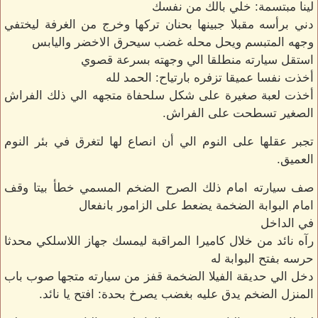
لينا مبتسمة: خلي بالك من نفسك
دني برأسه مقبلا جبينها بحنان تركها وخرج من الغرفة ليختفي
وجهه المتبسم ويحل محله غضب سيحرق الاخضر واليابس
استقل سيارته منطلقا الي وجهته بسرعة قصوي
أخذت نفسا عميقا تزفره بارتياح: الحمد لله
أخذت لعبة صغيرة على شكل سلحفاة متجهه الي ذلك الفراش
الصغير تسطحت على الفراش.
تجبر عقلها على النوم الي أن انصاع لها لتغرق في بئر النوم
العميق.
صف سيارته امام ذلك الصرح الضخم المسمي خطأ بيتا وقف
امام البوابة الضخمة يضعط على الزامور بانفعال
في الداخل
رآه نائد من خلال كاميرا المراقبة ليمسك جهاز اللاسلكي محدثا
حرسه بفتح البوابة له
دخل الي حديقة الفيلا الضخمة قفز من سيارته متجها صوب باب
المنزل الضخم يدق عليه بغضب يصرخ بحدة: افتح يا نائد.