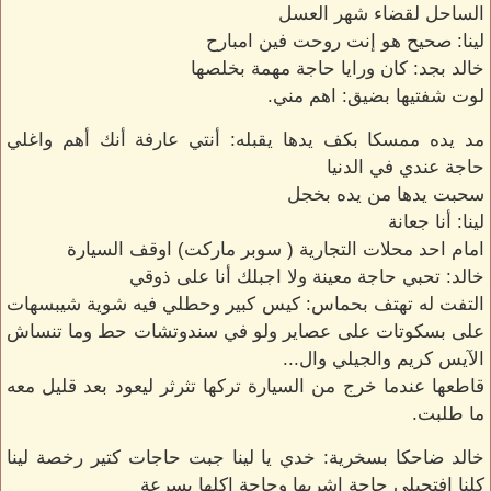
الساحل لقضاء شهر العسل
لينا: صحيح هو إنت روحت فين امبارح
خالد بجد: كان ورايا حاجة مهمة بخلصها
لوت شفتيها بضيق: اهم مني.
مد يده ممسكا بكف يدها يقبله: أنتي عارفة أنك أهم واغلي
حاجة عندي في الدنيا
سحبت يدها من يده بخجل
لينا: أنا جعانة
امام احد محلات التجارية ( سوبر ماركت) اوقف السيارة
خالد: تحبي حاجة معينة ولا اجبلك أنا على ذوقي
التفت له تهتف بحماس: كيس كبير وحطلي فيه شوية شيبسهات
على بسكوتات على عصاير ولو في سندوتشات حط وما تنساش
الآيس كريم والجيلي وال...
قاطعها عندما خرج من السيارة تركها تثرثر ليعود بعد قليل معه
ما طلبت.
خالد ضاحكا بسخرية: خدي يا لينا جبت حاجات كتير رخصة لينا
كلنا افتحيلي حاجة اشربها وحاجة اكلها بسرعة