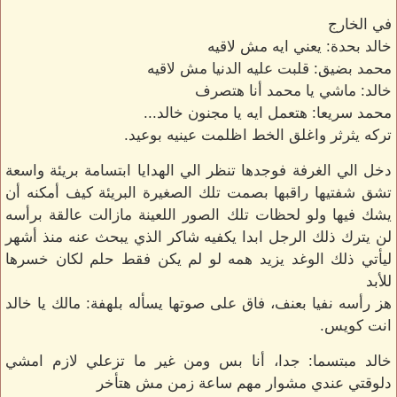
في الخارج
خالد بحدة: يعني ايه مش لاقيه
محمد بضيق: قلبت عليه الدنيا مش لاقيه
خالد: ماشي يا محمد أنا هتصرف
محمد سريعا: هتعمل ايه يا مجنون خالد...
تركه يثرثر واغلق الخط اظلمت عينيه بوعيد.
دخل الي الغرفة فوجدها تنظر الي الهدايا ابتسامة بريئة واسعة
تشق شفتيها راقبها بصمت تلك الصغيرة البريئة كيف أمكنه أن
يشك فيها ولو لحظات تلك الصور اللعينة مازالت عالقة برأسه
لن يترك ذلك الرجل ابدا يكفيه شاكر الذي يبحث عنه منذ أشهر
ليأتي ذلك الوغد يزيد همه لو لم يكن فقط حلم لكان خسرها
للأبد
هز رأسه نفيا بعنف، فاق على صوتها يسأله بلهفة: مالك يا خالد
انت كويس.
خالد مبتسما: جدا، أنا بس ومن غير ما تزعلي لازم امشي
دلوقتي عندي مشوار مهم ساعة زمن مش هتأخر