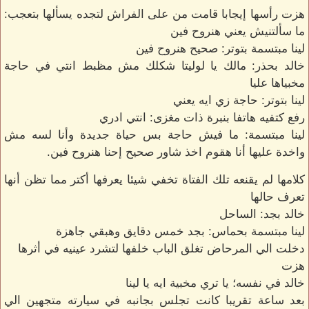
هزت رأسها إيجابا قامت من على الفراش لتجده يسألها بتعجب:
ما سألتنيش يعني هنروح فين
لينا مبتسمة بتوتر: صحيح هنروح فين
خالد بحذر: مالك يا لوليتا شكلك مش مظبط انتي في حاجة
مخبياها عليا
لينا بتوتر: حاجة زي ايه يعني
رفع كتفيه هاتفا بنبرة ذات مغزى: انتي ادري
لينا مبتسمة: ما فيش حاجة بس حياة جديدة وأنا لسه مش
واخدة عليها أنا هقوم اخذ شاور صحيح إحنا هنروح فين.
كلامها لم يقنعه تلك الفتاة تخفي شيئا يعرفها أكتر مما تظن أنها
تعرف حالها
خالد بجد: الساحل
لينا مبتسمة بحماس: بجد خمس دقايق وهبقي جاهزة
دخلت الي المرحاض تغلق الباب خلفها لتشرد عينيه في أثرها
هزت
خالد في نفسه؛ يا تري مخبية ايه يا لينا
بعد ساعة تقريبا كانت تجلس بجانبه في سيارته متجهين الي