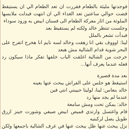
فوجدتها مليئة بالطعام فقررت ان تعد الطعام الي ان يستيقظ
قضت حوالي ساعتين تعد الغداء الي ان انتهت فبدلت ملابسها
الملوثة من اثار معركة الطعام الى فستان ابيض به ورود سوداء
وجلست تنتظر خالد ولكنه لم يستقيظ بعد
فبدأت تشعر بالملل
لينا: اوووف بقي انا زهقت وخالد لسه نايم انا هخرج اتفرج على
البحر شوية قدام الشالية مش هبعد
خرجت من الشالية اغلقت الباب خلفها تفكر ماذا سيكون رد
فعله عندما يعرف أنها...
بعد مدة قصيرة
استيقظ هو جلس على الفراش يبحث عنها بعينه
خالد بنعاس: لينا، لوليتا حبيبتي انتي فين
عندما لم يجد منها رد
خالد: يمكن تحت ومش سامعة
قام واغتسل وارتدي قميص ابيض صيفي وشورت جينز ازرق
طويل يصل لركبتيه
نزل يبحث عنها ظل يبحث عنها في غرف الشالية باجمعها ولكن