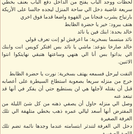
لحظات ووجد الباب يفتح من الداخل دفع الباب بعنف بخطي
سريعة غاضبة دخل الي ساحة المنزل ليجده جالسا على الأريكة
بارتياح يشرب فنجانا من القهوة واضعا قدما فوق اخري
هتف ببرود: خير يا حضرة الظابط
خالد بحدة: ابنك فين يا نائد
نائد مبتسما بسخرية: ما اعرفش لو إنت تعرف قولي
خالد صارخا بتوعد: ماشي يا نائد بس افتكر كويس انت وابنك
الي بداتوا بس أنا الي هنهي وساعتها هتبقي نهايتكوا انتوا
الاثنين.
التفت ليرحل فسمعه يهتف بسخرية: نورت يا حضرة الظابط
خرج من منزله سريعا بصعوبة استطاع السيطرة على أعصابه
قبل أن يقتله لأجلها هي لن يستطيع حتي أن يفكر في أنها قد
تبتعد عنه
وصل الي منزله حاول أن يصفي ذهنه من كل شئ الليلة من
المفترض أنها أسعد ليالي عمره ذهب بخطي متلهفة الي تلك
الغرفة الصغيرة
دخل الي الغرفة لتندثر ابتسامته عندما وجدها نائمة تضم تلك
اللعبة الصغيرة.