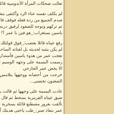
تعالت ضحكات المرأة الأندوسية قائ
لم يكلف نفسه عناء الرد وأكتفى بنظ
صدم الجميع من ردة فعله فوقف قائل
ثم تركهم وتوجه للصعود لرفيق دربه و
ياسين بستغراب:_هو فين يا عمر ؟!
رفع عيناه قائلا بغضب:_فوق قولتلك
لم يكن ينتبه لحديثه بل لفتاته السا
تعجب عمر من هدوء ياسين فأستدار 
رسمت البسمة على وجهه الوسيم فعمر
الا يخض عمر الجارحي
خرجت من أحضانه ووجهها يتلامس ن
الصغنون تخضنى...
عادت البسمة على وجهها ثم قالت ب
ضيق عيناه القرمزية بسخط ثم قال بغ
تألقت بغرور مصطنع قائلة بسخرية 
عمر بنفاذ صبر:_طب ياختى هديتك أن