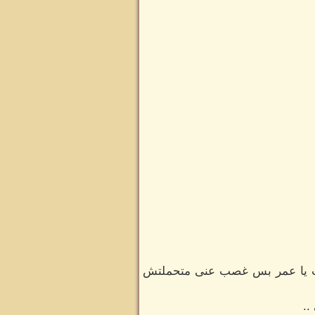
غلطت يا عمر بس غصب عنى متحملتش
..