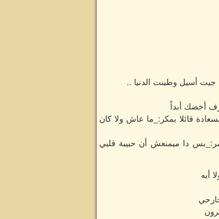
جيت أسيل وطينت الدنيا ..
ف أخضك أبداً
عادة قائلا بمكر:_ما عاش ولا كان
ر:_بس دا ميمنعش أن حبيبة قلبي
 أيه
جارحي
رون