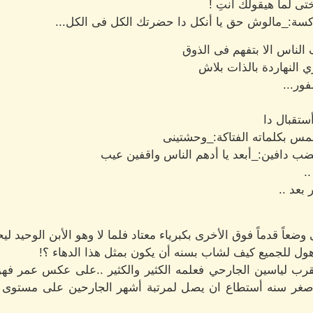
ى لما هيقولك أنتِ !
اكسة:_مالوش حق يا أنكل دا حضرتك الكل فى الكل...
الناس الا بتفهم فى الذوق
النهاردة بالذات بلاش
ور...
تقبال دا
همس بكلماته الفتاكة:_وحشتينى
ب دافين:_أبعد يا أدهم الناس واقفين عيب
.
بعد ..
عاً قدماً فوق الأخرى بكبرياء معتاد فلما لا وهو الأبن الوحيد لي
هول للجميع كيف لشاب بسنه أن يكون بمثل هذا الدهاء ؟!
لمقرب لياسين الجارحي فعلمه الكثير والكثير ..على عكس عمر ف
صغر سنه أستطاع ان يصل لمرتبة أشهر الجارحين على مستوى ال