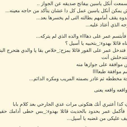
ا سمعت أنكل ياسين بيفاتح صديقه عن الجواز ..
مش يمكن أنكل ياسين عمل كل دا عشان يتأكد من حاجه معينه...
ه يقف أمامهم بطالته التى لم يخسرها بعد...
 الذي أعتاد عليه...
أبتسم عمر على دهاااء والده الذي لم يتركه...
ه قائلا بهدوء:_بتحبيه يا أسيل ؟
تدخل عمر على الفور قائلا بمزح:_خلاص بقا يا والدي هتحرج البن
تتدخلش أنت
ش موافقة على جوازها منه
 موافقة طبعاااا
 مخططه ثم غادر بصمته المريب ومكره الدائم...
واقعه واقعه يعنى
ِ كدا أعتبري أنك هتكونى مرات عدي الجارحي بعد كلام بابا
 فأكمل عمر بحدود بالحديث قائلا بهدوء:_بس حطى أدامك حقيق
يف عليكى من غضبه يا أسيل...