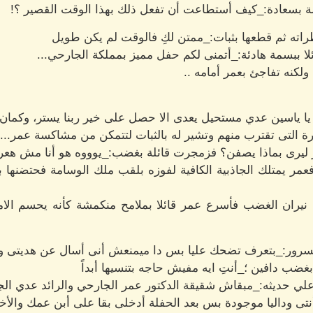
لة بسعادة:_كيف أستطاعت أن تفعل ذلك بهذا الوقت القصير ؟!
راته ثم قطعها بثبات:_ممتن لكِ فالوقت لم يكن طويل
ا ببسمة هادئة:_أتمنى لكم حفل مميز بمملكة الجارحي...
لكنه تفاجئ بعمر أمامه ..
 يا ياسين عدي مستحيل يعدى الا حصل على خير ربنا يستر، وكمان 
حرة التى تقترب منهم وتشير له بالثبات لتتمكن من مشاكسة عمر...
ليرى بماذا يصفن؟ فزمجرت قائلة بغضب:_يوووه هو أنا مش هعر
 يمتلك الجاذبية الكافية لفوزه بلقب ملك الوسامة فحتضنها بس
يران الغضب فأسرع عمر قائلا بملامح منكمشة كأنه يحسم الام
سرور:_بتعرف تضحك عليا بس دا ميمنعش أنى أسال عن هديتى ولا
ضب دافين ؛_أنتِ ايه مفيش حاجه بتنسيها أبداً
علي حديثه:_مبقاش شقيقة الدكتور عمر الجارحي والرائد عدي ال
تى وداليا موجودة بس بعد الحفلة أدخلى بقا على أبن عمك والأخ