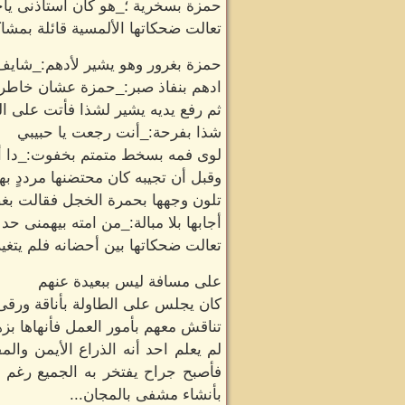
حمزة بسخرية ؛_هو كان أستأذنى ياخت
تعالت ضحكاتها الألمسية قائلة بمش
حمزة بغرور وهو يشير لأدهم:_شايف 
ادهم بنفاذ صبر:_حمزة عشان خاطري 
ثم رفع يديه يشير لشذا فأتت على الف
شذا بفرحة:_أنت رجعت يا حبيبي
لوى فمه بسخط متمتم بخفوت:_دا أس
وقبل أن تجيبه كان محتضنها مرددٍ ب
تلون وجهها بحمرة الخجل فقالت بغض
أجابها بلا مبالة:_من امته بيهمنى حد .
تعالت ضحكاتها بين أحضانه فلم يتغير 
على مسافة ليس ببعيدة عنهم
كان يجلس على الطاولة بأناقة ورقى وض
تناقش معهم بأمور العمل فأنهاها بز
لم يعلم احد أنه الذراع الأيمن وا
فأصبح جراح يفتخر به الجميع رغم 
بأنشاء مشفى بالمجان...