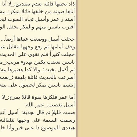
ذاد نحيبها قائلة بعدم تصديق:_لا أن
أتاها صوته من خلفها قائلا بمكر:_
أستدار عمر وأسيل تجاه الصوت ليجدو
أقترب ياسين منهم والمكر يحفل الوجه
خجلت أسيل ووضعت عيناها أرضاً... ف
وقف أمامها ثم رفع وجهها لتقابل عينا
خجلت كثيراً فلم تقوى على الحديث ف
ياسين بغضب يكمن بهدوء مريب:_م
ثم أكمل بخبث:_والا كدا هعتبرها م
أسرعت بالحديث قائلة بلهفة ؛_نعممم
إبتسم ياسين بمكر لحصول على نتيجة
أما عمر فلكزها بقوة قائلا بمرح:_لا 
أسيل بغضب:_عمر الله
صمت قليلاٍ ثم قال بجدية:_أسيل أنت
رسمت البسمة على وجهها بتلقائية
هيعدى الموضوع دا على خير وأنا خا