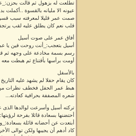
تطلعت له بزهول ثم قالت بحزن:_عا
عيونه الا مليانه بالقسوة ..أكملت
صمت عمر قليلا لمعرفته سبب قسوة 
قلب نعم كان يطلق عليه لقب يرتجف القلب له The Fox لدهائه الشديد ولكنه فقد جزء م
أفاق عمر على صوت أسيل
أسيل بتعجب:_أنت روحت فين يا عم
رسم بسمة مخادعة على وجهه ثم قال
أومت برأسها بأقتناع ثم هبطت معه ل
بالأسفل
كان يقام حفلا لم يشهد عليه التاريخ
هبط عمر الحفل فخطف نظرات من حوله
شعره المصففة بحرافية كعادته...
تركته أسيل وأسرعت لوالدها الذى عا
أحتضنها بسعادة قائلا بفرحة لرؤيتها
أبتعدت عن أحضانه قائلة بسعادة:_و
كاد أدهم أن يجيبها ولكن توالى الأخر ا