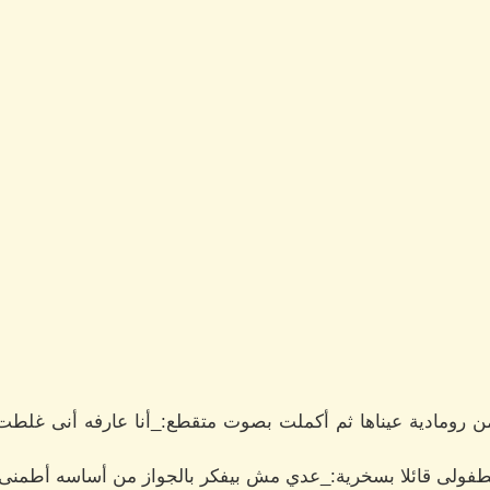
 من رومادية عيناها ثم أكملت بصوت متقطع:_أنا عارفه أنى 
لطفولى قائلا بسخرية:_عدي مش بيفكر بالجواز من أساسه أطمنى 