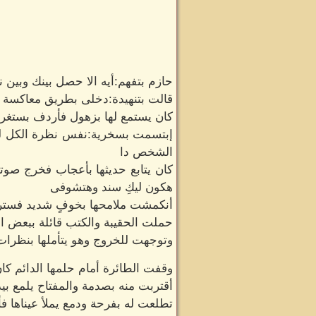
حازم بتفهم:أيه الا حصل بينك وبين 
قالت بتنهيدة:دخلى بطريق معاكسة 
كان يستمع لها بزهول فأردف بستغر
إبتسمت بسخرية:نفس نظرة الكل لم عر
الشخص دا
كان يتابع حديثها بأعجاب فخرج صو
هكون ليكِ سند وهتشوفى
أنكمشت ملامحها بخوفٍ شديد فستر
حملت الحقيبة والكتب قائلة ببعض ا
وتوجهت للخروج وهو يتأملها بنظرات
وقفت الطائرة أمام حلمها الدائم كان 
أقتربت منه بصدمة والمفتاح يلمع بيده
تطلعت له بفرحة ودمع يملأ عيناها فأ