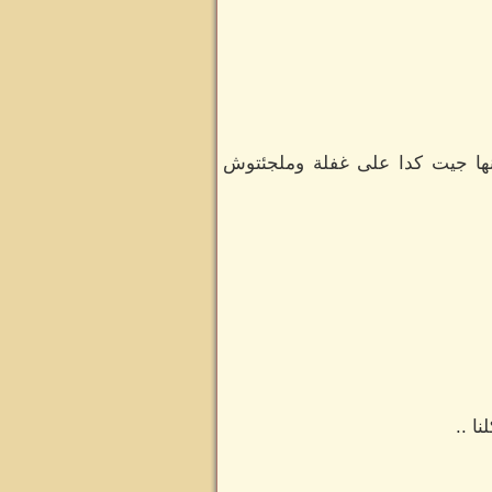
أنها جيت كدا على غفلة وملجئتوش
ا ..