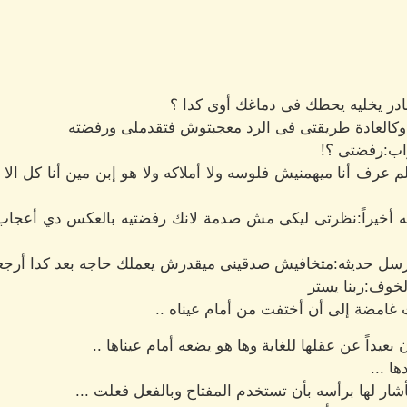
نادر يخليه يحطك فى دماغك أوى كدا ؟
وكالعادة طريقتى فى الرد معجبتوش فتقدملى ورفضته
اب:رفضتى ؟!
ف أنا ميهمنيش فلوسه ولا أملاكه ولا هو إبن مين أنا كل الا ي
ته أخيراً:نظرتى ليكى مش صدمة لانك رفضتيه بالعكس دي أعجا
سل حديثه:متخافيش صدقينى ميقدرش يعملك حاجه بعد كدا أرجعى
لخوف:ربنا يستر
 غامضة إلى أن أختفت من أمام عيناه ..
بعيداً عن عقلها للغاية وها هو يضعه أمام عيناها ..
ا ...
شار لها برأسه بأن تستخدم المفتاح وبالفعل فعلت ...