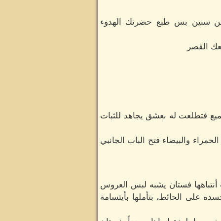
 من سنين بس طبع حضرتك الهدوء
عك القصر
يع فتطلعت له بعشق يجاهد للثبات
مراء والبيضاء فتح الباب الجانبي
 أنتباهها فستان يشبه لبس العروس
ده على الحائط، بتأملها بأيتسامة