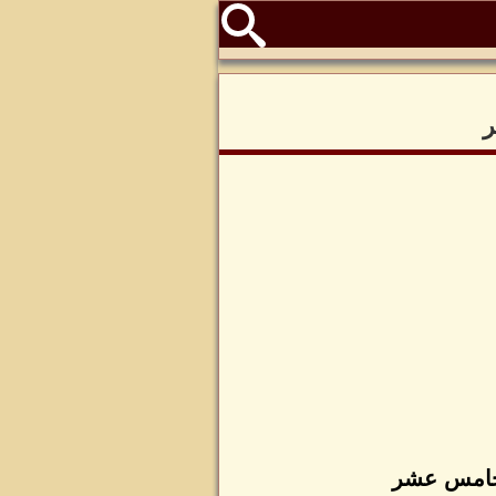
ر
الخامس عشر