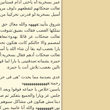
عمر بسخرية:أه ياختى أدام فستانين ي
تعالت ضحكاتهم لتقطعهم دلوف مروج 
أسيل بسخرية:لو قدرتى تحركينا من مكا
شروق بتأييد:ههههه والله معاكِ حق
تملكها الغضب فقالت بضيق:شوفت مرا
تعالت ضحكات عز قائلا بهدوء:معاه
لمصمم والا حالتكم كانت هتكون تح
يارا بغضب:ليه بقا أن شاء الله يا أست
تعالت ضحكات أدهم فقال بسخرية:أ
حمزة بشماته:صدقتينى يا يارا لما ق
تالين بغضب:بلاش أنت يا حمزة.
عدي بصدمة مما يحدث "هى فى حرب 
رحمة:هههههههههههههه
ياسين:خلاص يا جماعه فوقوا وبعد ال
جلس عز ويارا والجميع بتفكير ثم صاح
دينا:مش هيكون فى مشاكل سبوهم الن
نور:ههههههههه والله أنا عامية بس 