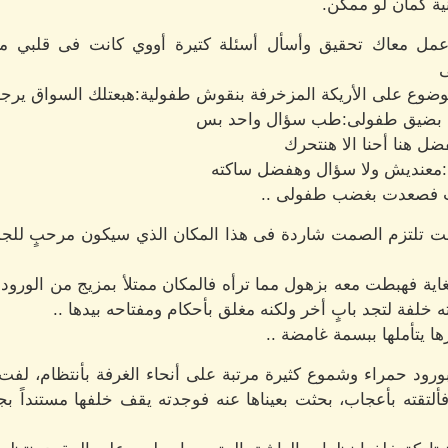
ية كمان لو ممكن.
ث:أعمل معاك تحقيق وأسأل أسئلة كتيرة أووي كانت فى قلبي
ى
وضوع على الأريكة المزخرفة بنقوش طفولية:هبعتلك السواق يرج
لة بضيق طفولى:طب سؤال واحد بس
ضل هنا أحنا الا هنتحرك
ء:معنديش ولا سؤال وهفضل ساكته
بخبث فصعدت بغضب طفولى ..
الت تلتزم الصمت شاردة فى هذا المكان الذي سيكون مرحبٍ للجم
 فهبطت معه بزهول مما ترأه فالمكان ممتلأ بمزيج من الورود الح
 خلفة لتجد بابٍ أخر ولكنه مغلق بأحكام ومفتاحه بيدها ..
 يتأملها ببسمة غامضة ..
ود حمراء وشموع كثيرة مرتبة على أنحاء الغرفة بأنتظام، لفت
لتقته بأعجاب، بحثت بعيناها عنه فوجدته يقف خلفها مستنداً بجس