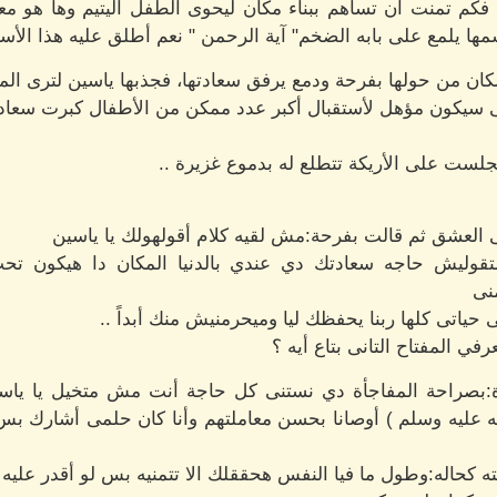
كم تمنت أن تساهم ببناء مكان ليحوى الطفل اليتيم وها هو معشو
مها يلمع على بابه الضخم" آية الرحمن " نعم أطلق عليه هذا الأسم 
ان من حولها بفرحة ودمع يرفق سعادتها، فجذبها ياسين لترى المك
ى سيكون مؤهل لأستقبال أكبر عدد ممكن من الأطفال كبرت سعا
ست على الأريكة تتطلع له بدموع غزيرة ..
العشق ثم قالت بفرحة:مش لقيه كلام أقولهولك يا ياسين
متقوليش حاجه سعادتك دي عندي بالدنيا المكان دا هيكون تحت
نى
ياتى كلها ربنا يحفظك ليا وميحرمنيش منك أبداً ..
ي المفتاح التانى بتاع أيه ؟
دة:بصراحة المفاجأة دي نستنى كل حاجة أنت مش متخيل يا ياسي
ه عليه وسلم ) أوصانا بحسن معاملتهم وأنا كان حلمى أشارك بس 
بته كحاله:وطول ما فيا النفس هحققلك الا تتمنيه بس لو أقدر عليه