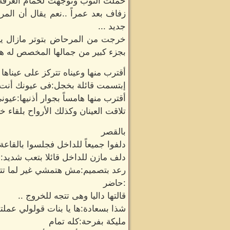
حملت الثوب وتوجهت لحمام الغرفة ت
زفاف بعد عمراً ..نعم يقال أن المر
جديد ...
خرجت من المرحاض بتوتر مازال يلا
بجزء كبير من جمالها المخصص له هو 
أقترب منها وعيناه تتركز على عيناها
إبتسمت قائلة بخجل:فى عيونك أن
أقترب منها هامساً بجوار أذنيها:ع
تلاقت العينان وكذلك الأرواح بلقاء
بالقصر
دلفوا جميعاً للداخل فجلسوا بالقاع
دلف مازن للداخل قائلا بتعب شديد:أن
رعد بتصميم:مش هتمشي غير لما تتعش
:حاضر
قالتها داليا وهى تتجه للخروج ..
شذا بسعادة:ها يا بنات قولولي عملتو
مليكة بفرحة:كله تمام