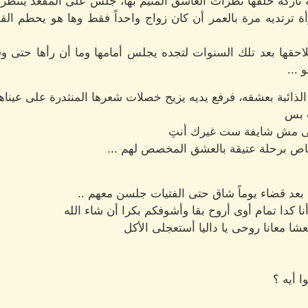
اركة خلفها نظرات العاشق المتيم بها، جلس على المقعد ينتظر خر
أة ترتديه مرة بالعمر أن كان زواج واحداً فقط وها هو يحطم ال
حقها بعد تلك السنوات لتجده يجلس أمامها وما أن رأها حتى وق
...
 الذائبة بعشقه، فرفع يديه يزيح خصلات شعرها المنثدرة على عيناه
ت بس
يونى مش شايفة ست غيرك أنتِ
 خاص برحلة عتيقة بالعشق المخصص لهم ...
ة بعد قضاء يوماً شاق حتى الفتيات جلسن معهم ..
ا كدا تمام أوى أروح بقا وأشوفكم بكرا أن شاء الله
ا معانا روحى يا داليا أستعجلى الأكل
ا أيه ؟