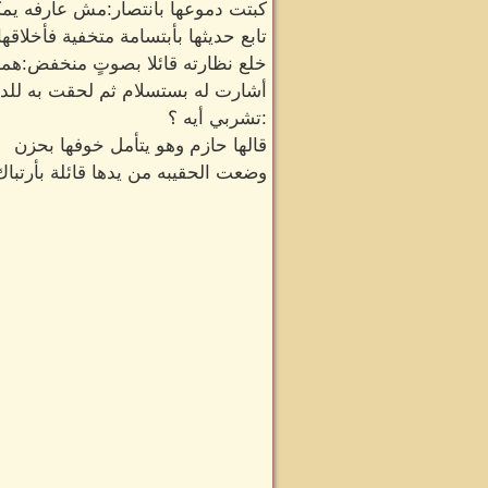
كبتت دموعها بأنتصار:مش عارفه يمك
تابع حديثها بأبتسامة متخفية فأخلاق
خلع نظارته قائلا بصوتٍ منخفض:هم
أشارت له بستسلام ثم لحقت به للدا
:تشربي أيه ؟
قالها حازم وهو يتأمل خوفها بحزن
وضعت الحقيبه من يدها قائلة بأرتبا