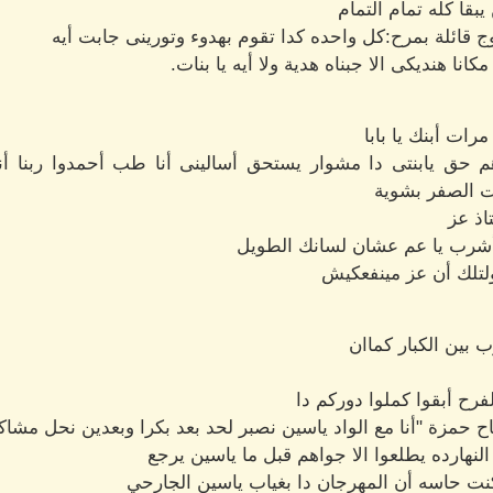
بقا كله تمام التمام
قائلة بمرح:كل واحده كدا تقوم بهدوء وتورينى جابت أيه
نا هنديكى الا جبناه هدية ولا أيه يا بنات.
ت أبنك يا بابا
م حق يابنتى دا مشوار يستحق أسالينى أنا طب أحمدوا ربنا 
ت الصفر بشوية
اذ عز
شرب يا عم عشان لسانك الطويل
ولتلك أن عز مينفعكيش
بين الكبار كماان
فرح أبقوا كملوا دوركم دا
 حمزة "أنا مع الواد ياسين نصبر لحد بعد بكرا وبعدين نحل مشاكلن
هارده يطلعوا الا جواهم قبل ما ياسين يرجع
كنت حاسه أن المهرجان دا بغياب ياسين الجارحي