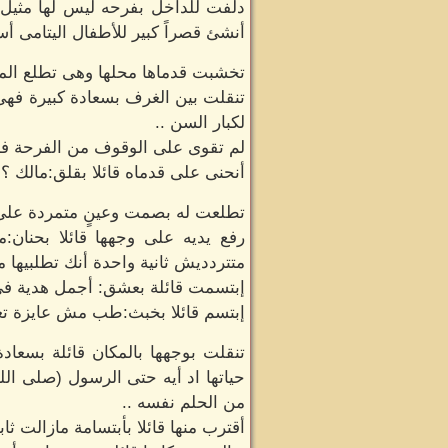
دلفت للداخل بفرحه ليس لها مثيل ف
أنشئ قصراً كبير للأطفال اليتامى أس
تخشبت قدماها محلها وهى تطلع المك
تنقلت بين الغرف بسعادة كبيرة فه
لكبار السن ..
لم تقوى على الوقوف من الفرحة فجل
أنحنى على قدماه قائلا بقلق:مالك ؟
تطلعت له بصمت وعينٍ متمردة على 
رفع يديه على وجهها قائلا بحنان:
متتردديش ثانية واحدة أنك تطلبيها م
إبتسمت قائلة بعشق: أجمل هدية فى ح
إبتسم قائلا بخبث:طب مش عايزة تعرف
تنقلت بوجهها بالمكان قائلة بسعا
حياتها اد أيه حتى الرسول (صلى الل
من الحلم نفسه ..
أقترب منها قائلا بأبتسامة مازالت ثا