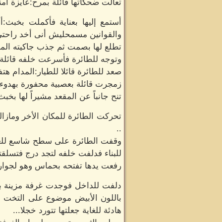
تعالت ضحكاتها قائلة بمرح:عايزة أمن
أستمع إليها بعناية فأكملت بخب
والقوانين مسمحليش أنى أخد راحت
تطلع لها بصمت ثم جذب جاكيته الم
وتوجه للطائرة فأسرعت خلفه قائ
صعد للطائرة قائلا للطيار:المدام هتف
زمجرت قائلة بعصبية محفورة بهدو
تنح جانباً عن المقعد مشيراً لها 
تحركت الطائرة للمكان الأخر وماز
..
وقفت الطائرة على سطح شاسع للغاية
للبناء فدلفت خلفه لتجد درج فتسلقته
رفعت يدها تفتحه بحماس وهو لجوارها
دلفت للداخل فوجدت غرفة مزينة بور
باللون الأبيض موضوع على التخت فأ
هادئة للغاية جعلتها تتورد خجلا...