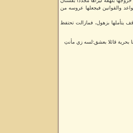
وجها بلهفة ليراها مجدداً بفستان
قواعد والقوانين فيجعلها عروسه من
ف يتأملها بزهول، فمازالت تحتفظ
ا بحرية قائلا بعشق:لسه زي مأنتِ