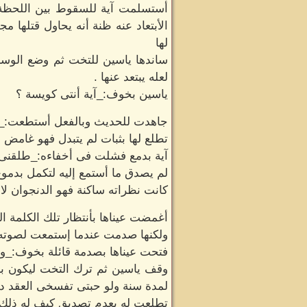
أستسلمت آية للسقوط بين اللحظة 
الأبتعاد عنه ظنة أنه يحاول قتلها مج
لها
ساندها ياسين للتخت ثم وضع الوسا
لعله يبتعد عنها .
ياسين بخوف:_آية أنتى كويسة ؟
جاهدت للحديث وبالفعل أستطعت:_
تطلع لها بثبات لم يتبدل فهو غامض
آية بدمع فشلت فى أخفاءه:_طلقنى
لم يصدق ما أستمع إليه لتكمل بدم
كانت نظراته ساكنة فهو الدنجوان لا
أغمضت عيناها بأنتظار تلك الكلمة ال
ولكنها صدمت عندما إستمعت لصوته قا
فتحت عيناها بصدمة قائلة بخوف:_ورق
وقف ياسين ثم ترك التخت ليكون بالم
لمدة سنة ولو حبتى تفسخى العقد دا لازم تدفعى 60000 جنية يعنى مينفعش تتطلقى
تطلعت له بعدم تصديق كيف له ذلك 