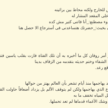
للخارج ولكنه محاط بين براثينه
على المقعد المشار له
دوء مصطنع:_أنا فاتنى كتير مش كده
ان بخبث:_حضرتك هتساعدنى فى أسترجاع الا حصل هنا
مر روفان كل ما أخبره به أن تلك الفتاة فازت بقلب ياسين فتق
 الشفاء وختم حديثه بتقدمه من الزفاف بدينا
ع رعد.
هاجمها منذ أيام تشعر بأن العالم يهتز من حوالها
 الذي يهاجمها ولكن لم يتوقف الألم بل يزداد أضعافاً حاولت 
المياه تخفف ما به
شك الأغماء قدماها لم تعد تحملها.