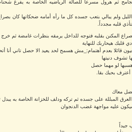
امح ثم هرول مسرعاً للصالة الرياضيه الخاصة به يفرغ شحنا
ليل ولم يبالي بتعب جسده كل ما رأه أمامه ضحكاتها كان بصرا
أذي قلبه مجدداً.
لصراع المكنن بقلبه فتوجه للداخل يرمقه بنظرات غامضة ثم خرج ص
 قلبك هيحاربك للنهاية
لعيون قائلا بعدم أهتمام:_مش هسمح لحد يعيد الا حصل تاني أنا
 تشوف دنيتها
بها لو مهما حصل
عترف بحبك بقا.
فضل معاك
ق المبللة على جسده ثم تركه ودلف للخزانة الخاصة به يبدل ثياب
سيكون عليه مواجهة غضب الدنجوان
جيداً