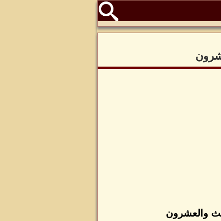
عشرون
الث والعشرون