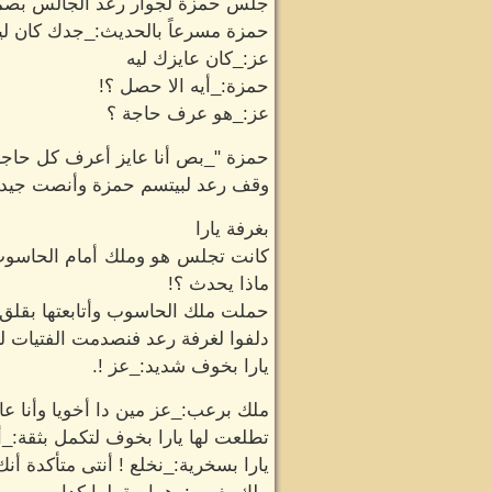
جلس حمزة لجوار رعد الجالس بصمت
حمزة مسرعاً بالحديث:_جدك كان لي
عز:_كان عايزك ليه
حمزة:_أيه الا حصل ؟!
عز:_هو عرف حاجة ؟
حمزة "_بص أنا عايز أعرف كل حاجه ب
وقف رعد لبيتسم حمزة وأنصت جيداً 
بغرفة يارا
كانت تجلس هو وملك أمام الحاسوب 
ماذا يحدث ؟!
حملت ملك الحاسوب وأتابعتها بقلق
دلفوا لغرفة رعد فنصدمت الفتيات ل
يارا بخوف شديد:_عز !.
ملك برعب:_عز مين دا أخويا وأنا ع
تطلعت لها يارا بخوف لتكمل بثقة:_
يارا بسخرية:_نخلع ! أنتى متأكدة أنك