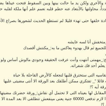
والأخري ولكن يد ما حالت بينها وبين السقوط فتحت عيناها ب
دداً، محاولتها بالأبتعاد عنه حطم قلبه نعمم علم أنها ملكة لقلبه ح
دة خلفها حتى تهدء قليلا لم تستطع الحديث لشعورها بصراع الأ
متخفش أنا لسه عايشه
 للجميع ثم قال بهدوء يعاكس ما به:_مكنتش أقصدك
وع:_مهمتى أنتهت وأنت عرفت الحقيقة وجودي مالوش أساس ولو عل
 يعلم أحد فك شفراته.
قاسيه التى ستخترق قلبها لتجعله كالأرض القاحلة بلا حياة
ئلا "_ تفتكري ممكن أطلقك بعد الورقة الا أنتى مضيتى عليها
ة أيه ؟!
قابل لها بعيناه التى لا تحتمل أي نقاش:_ورقة حضرتك مضيتها م
 الا بعد المدة الا فى العقد
؟!