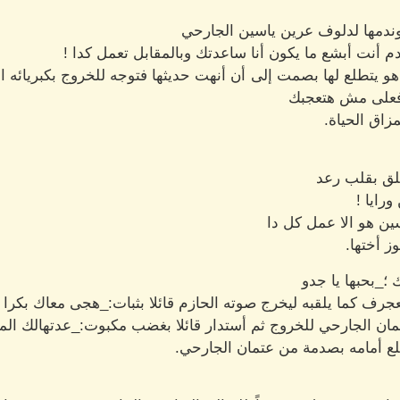
وندمها لدلوف عرين ياسين الجارحي
م أنت أبشع ما يكون أنا ساعدتك وبالمقابل تعمل كدا !
و يتطلع لها بصمت إلى أن أنهت حديثها فتوجه للخروج بكبريائه ال
ة فعلى مش هتعجبك
زاق الحياة.
لق بقلب رعد
رايا !
ين هو الا عمل كل دا
ز أختها.
ك ؛_بحبها يا جدو
جرف كما يلقبه ليخرج صوته الحازم قائلا بثبات:_هجى معاك بكرا 
تمان الجارحي للخروج ثم أستدار قائلا بغضب مكبوت:_عدتهالك 
ع أمامه بصدمة من عتمان الجارحي.