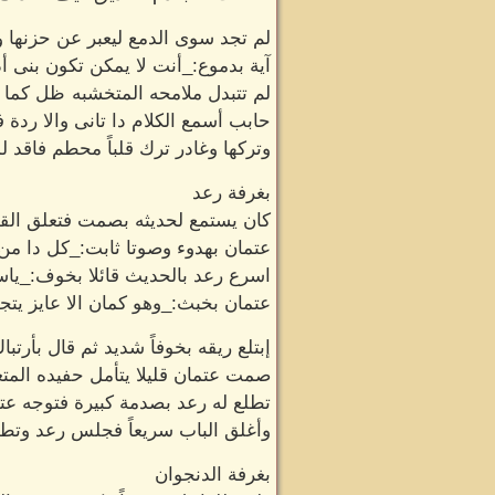
لم تجد سوى الدمع ليعبر عن حزنها 
آية بدموع:_أنت لا يمكن تكون بنى أد
لم تتبدل ملامحه المتخشبه ظل كما ه
حابب أسمع الكلام دا تانى والا رد
وتركها وغادر ترك قلباً محطم فاقد لم
بغرفة رعد
كان يستمع لحديثه بصمت فتعلق الق
عتمان بهدوء وصوتا ثابت:_كل دا من و
اسرع رعد بالحديث قائلا بخوف:_ياس
عتمان بخبث:_وهو كمان الا عايز يتجو
إبتلع ريقه بخوفاً شديد ثم قال بأرتبا
صمت عتمان قليلا يتأمل حفيده المتع
تطلع له رعد بصدمة كبيرة فتوجه ع
وأغلق الباب سريعاً فجلس رعد وتطل
بغرفة الدنجوان