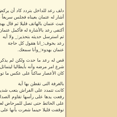
دلف رعد للداخل بتردد كاد أن يركض 
أشار له عتمان بعيناه فجلس سريعاً 
عبث عتمان بالهاتف قليلا ثم قال به
أكتفى رعد بالأشارة له فأكمل عتم
ثم استرسل حديثه بتحذير:_ ولا أيه
رعد بخوف:_انا هقول كل حاجة
عتمان بهدوء:_وأنا سمعك.
قص له رعد ما حدث ولكن لم يذكر أ
شرع امر مرضه وأنه بأيطاليا ليتماثل
كان الأعصار ساكناً على عكس ما توق
بالغرفة التى تقطن بها آية
كانت تتمدد على الفراش بتعب شديد ي
رفعت يدها على رأسها تقاوم الصداع
على الحائط حتى تصل للمرحاض لعل 
توقفت قليلا حينما شعرت بأنها على و