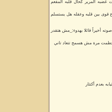
ت غضبه المرير كحال قلبه المفعم
ع قوى بين قلبه وعقله هل يستسلم
وته أخيراً قائلا بهدوء:_مش هتقدر
 أتحطمت مرة مش هسمح تتعاد تاني
ه بعدم أكتثار