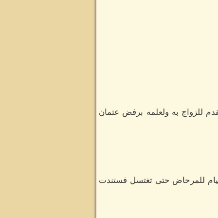
دم للزواج به ولعلمه برفض عتمان
القيام للمرحاض حتى تغتسل فستندت