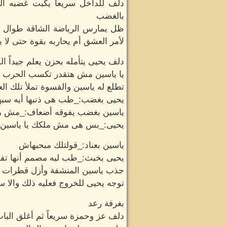
دلف للداخل سريعاً يكبت غضبه الج
بالغضب
ظل يمارس الرياضة الشاقة طوال ال
لأمر العشق أم يحاربه بقوة حتى لا يت
دلف يحيى يتأمله بحزن يعلم جيداً ا
يا ياسين مش هتقدر تكسب الحرب دي
تطلع له ياسين والقسوة تملأ تلك ا
يحيى بغضب:_طب هى ذنبها أيه سبها
ياسين بغضب يفوقه أضعاف:_مش هس
يحيى:_بس هى مش ملكك يا ياسين أ
ياسين بعناد:_قولتلك مبحبهاش
يحيى بخبث:_طب ليه مصمم أنها ت
جذب ياسين المنشفة وأزل قطرات العر
توجه يحيى للخروج فعليه ذلك والا 
بغرفة رعد
دلف عز وحمزة سريعاً ثم أغلق الباب 