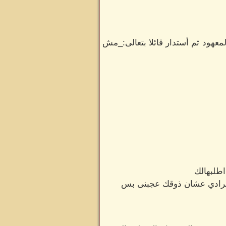
معهود ثم أستدار قائلا بتعالى:_مش
اطلبهالك
المرادي عشان ذوقك عجبنى بس