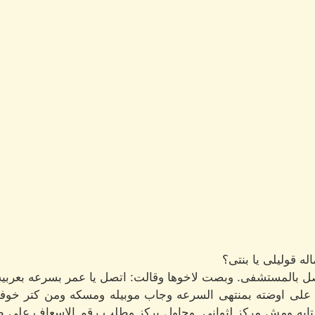
له قوليلى يا بنتى؟
 بالمستشفى. وبصت لاخوها وقالت: اتصل يا عمر بسرعه بعربيه
 على اوضته بمنتهى السرعه وجاب موبيله ومسكه ومن كتر خوف
يه ومش مركز لثوانى. وحاول يركز وطلب رقم الاسعاف على طول