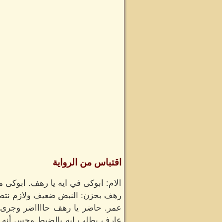
اقتباس من الرواية
الام: ابوكى في ايه يا رهف. ابوكى ما
رهف بحزن: النبض ضعيف ولازم نتصل
عمر. حاضر يا رهف حااااضر وجرى
عارف يطلب ايه بالضبط وحس أنه تا