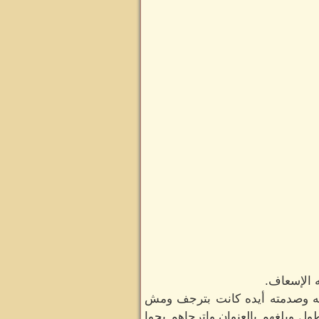
 الإسعاف.
ه وصدمته أيده كانت بترجف ومش
 وبلغهم بالعنوان واترجاهم يجوا