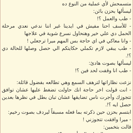
متسمحش لأي عملية من النوع ده
ليسألها بحزن بائن:
- طب والعمل ؟!
- للأسف احنا مفيش في ايدينا غير اننا ندعي نعدي مرحلة
الحمل دي علي خير وهنحاول نسرع شوية في علاجها
- وانا معاكي في اي حاجة بس المهم ميرا ترجعلي !
- طب يبقي لازم تكملي حكايتكم الي حصل وصلها للحالة دي
؟!.
ليسألها بصوت هادئ:
- طب انا وقفت لحد فين ؟!
نزعت نظاراتها لترهف السمع وهي تطالعه بفضول قائلة:
- انت قولت اخر حاجة انك حاولت تضغط عليها عشان توافق
تتجوزك وأجرت ناس تضايقها عشان تبان بطل في نظرها بعدين
حصل ايه ؟!.
ابتسم بحزن حين ذكرته بما فعله مسبقاً ليردف بصوت رخيم:
- ميرا وافقت تتجوزني !
قالت بتخمين: