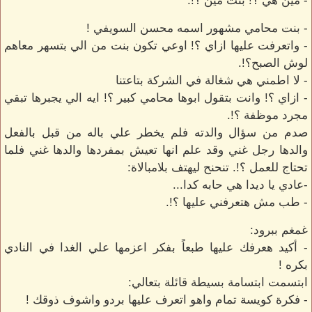
- مين هي ؟! بنت مين ؟!.
- بنت محامي مشهور اسمه محسن السويفي !
- واتعرفت عليها ازاي ؟! اوعي تكون بنت من الي بتسهر معاهم
لوش الصبح؟!.
- لا اطمني هي شغالة في الشركة بتاعتنا
- ازاي ؟! وانت بتقول ابوها محامي كبير ؟! ايه الي يجبرها تبقي
مجرد موظفة ؟!.
صدم من سؤال والدته فلم يخطر علي باله من قبل بالفعل
والدها رجل غني وقد علم انها تعيش بمفردها والدها غني فلما
تحتاج للعمل ؟!. تنحنح ليهتف بلامبالاة:
-عادي يا ديدا هي حابه كدا...
- طب مش هتعرفني عليها ؟!.
غمغم ببرود:
- أكيد هعرفك عليها طبعاً بفكر اعزمها علي الغدا في النادي
بكره !
ابتسمت ابتسامة بسيطة قائلة بتعالي:
- فكرة كويسة تمام واهو اتعرف عليها بردو واشوف ذوقك !