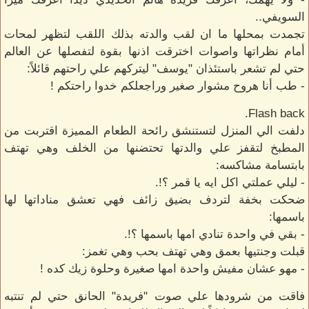
السويفي..
تجمدت بمحلها ما ان لقب والدته بذلك اللقب لتظهر لمحات
أمام نظراتها واصوات اخترقت اذنها بقوة لتفصلها عن العالم
حتي لم تشعر باستئذان "يوسف" ليتركهم علي راحتهم قائلاً:
- طب أنا هروح مشوار صغير وراجعلكم خدوا راحتكم !
Flash back.
دلفت الي المنزل لتستنشق رائحة الطعام المميزة اقتربت من
المطبخ لتقفز علي والدتها تحتضنها من الخلف وهي تهتف
بابتسامة مشاكسه:
- ليلي عملتي اكل ايه يا قمر ؟!.
ضحكت بخفة لتردف بضيق زائف فهي تعشق مناداتها لها
باسمها:
- بقي في واحدة تنادي امها باسمها ؟!.
قبلت وجنتيها بعمق وهي تهتف بحب وهي تغمز:
- مهو عشان مفيش واحدة امها صغيرة وحلوة زيك كده !
فاقت من شرودها علي صوت "فريدة" الحانق حتي لم تنتبه