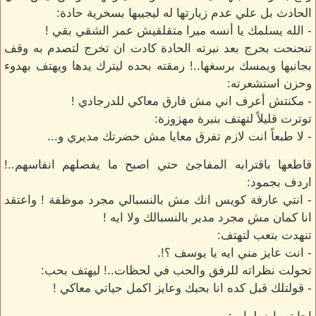
الحادث بل علي عدم زيارتها له ليجيبها بسخرية حادة:
- الله يسلمك يا أنسه ميرا متقلقيش عمر الشقي بقي !
تنحنحت بحرج بعد نبرته الحادة كادت ان تخرج لتصدم به وقف
بجانبها ويمسك برسغها..! رمقته بحده ليترك يدها ويهتف بهدوء
وحزن استشعرته:
- مكنتش أعرف اني مش فارق معاكي للدرجادي !
توترت قليلاً لتهتف بنبرة مهزوزة:
- لا طبعاً انت لازم تفرق معايا مش حضرتك مديري و...
قاطعها باقترابه المفاجئ حتي اصبح ما يفصلهم انفاسهم..!
اردف بجمود:
- انتي عارفة كويس انك مش بالنسبالي مجرد موظفة ! واعتقد
انا كمان مش مجرد مدير بالنسبالك ولا ايه !
تنهدت بتعب لتهتف:
- انت عايز مني ايه يا يوسف ؟!.
تحولت نظراته للرفق والحب في لحظات..! ليهتف بحب:
- قولتلك قبل كده انا بحبك وعايز اكمل حياتي معاكي !