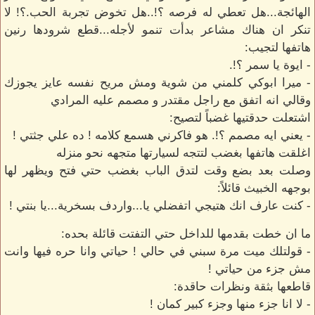
الهائجة...هل تعطي له فرصه ؟!..هل تخوض تجربة الحب.؟! لا
تنكر ان هناك مشاعر بدأت تنمو لأجله...قطع شرودها رنين
هاتفها لتجيب:
- ايوة يا سمر ؟!.
- ميرا ابوكي كلمني من شوية ومش مريح نفسه عايز يجوزك
وقالي انه اتفق مع راجل مقتدر و مصمم عليه المرادي
اشتعلت حدقتيها غضباً لتصيح:
- يعني ايه مصمم ؟!. هو فاكرني هسمع كلامه ! ده علي جثتي !
اغلقت هاتفها بغضب لتتجه لسيارتها متجهه نحو منزله
وصلت بعد بضع وقت لتدق الباب بغضب حتي فتح ويظهر لها
بوجهه الخبيث قائلاً:
- كنت عارف انك هتيجي اتفضلي يا...واردف بسخرية...يا بنتي !
ما ان خطت بقدمها للداخل حتي التفتت قائلة بحده:
- قولتلك ميت مرة سبني في حالي ! حياتي وانا حره فيها وانت
مش جزء من حياتي !
قاطعها بثقة ونظرات حاقدة:
- لا انا جزء منها وجزء كبير كمان !