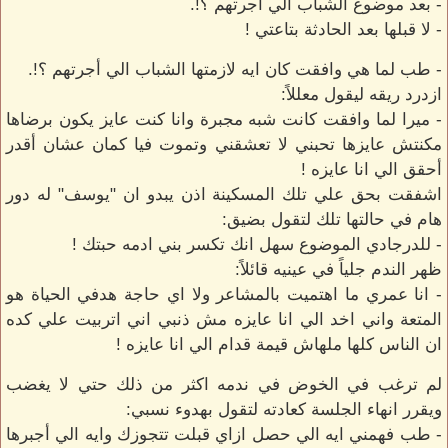
- بعد موضوع الشباب الي أجرتهم ؟!.
- لا قبلها بعد الحادثة بتاعتي !
- طب لما هي وافقت كان ايه لازمتها الشباب الي أجرتهم ؟!.
ازدرد ريقه ليقول معللاً:
- ميرا لما وافقت كانت شبه مجبرة وانا كنت عايز يكون برضاها
مكنتش عايزها تحبني لا تعشقني وتموت فيا كمان عشان أقدر
أحقق الي انا عايزه !
اشفقت بحق علي تلك المسكينة اذن يبدو ان "يوسف" له دور
هام في حالتها تلك لتقول بضيق:
- للدرجادي الموضوع سهل انك تكسر بني ادمه حبتك !
ظهر الندم جلياً في عينيه قائلاً:
- انا عمري ما اهتميت بالمشاعر ولا اي حاجة هدفي الحياة هو
المتعة واني اخد الي انا عايزه مش ذنبي اني اتربيت علي كده
ان الناس كلها ملهاش قيمة قدام الي انا عايزه !
لم ترغب في الخوض في ندمه اكثر من ذلك حتي لا يغضب
ويقرر انهاء الجلسة كعادته لتقول بهدوء نسبي:
- طب فهمني ايه الي حصل ازاي قبلت تتجوزك وايه الي أجبرها