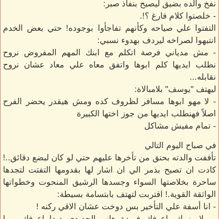
نفخ والده بضيق ليصيح بنفاذ صبر:
- خلصتوا كلام فارغ ؟!.
التفتوا علي صياحه وكأنهم تفاجأوا بوجوده! حتي بعض الخدم
انتبهوا لصراخه ليردف بهدوء نسبي:
- مش مدياني فرصة اتكلم مع ابنك المهم المفروض نروح
نطلب ايديها كلم ابوها واتفق معاه علي معاد عشان نروح
نقابله...
ليهتف "يوسف" بلامبالاة:
- لا مهو ابوها مسافر لظروف كده ومش هيقدر يحضر الفرح
اصلاً فهنطلب ايديها من جوز اختها الكبيرة
- تمام مفيش مشاكل
في صباح اليوم التالي
تأففت والدته بحنق من تأخرها عليهم حتي لو كان لبضع دقائق..!
كادت ان تصيح بذمر الي ان اشار لها بقدومها التفتت لتجدها
ساحرة بخلاصتها السواء وجسدها الرشيق المنحوت وخطواتها
الواثقة القوية.! اقتربت لتهتف بابتسامة بسيطة:
- انا أسفة علي التأخير بس دوخت عشان الاقي ركنه !
- ولا يهمك، اعرفك فريدة هانم الحديدي ديدا اعرفك ميرا