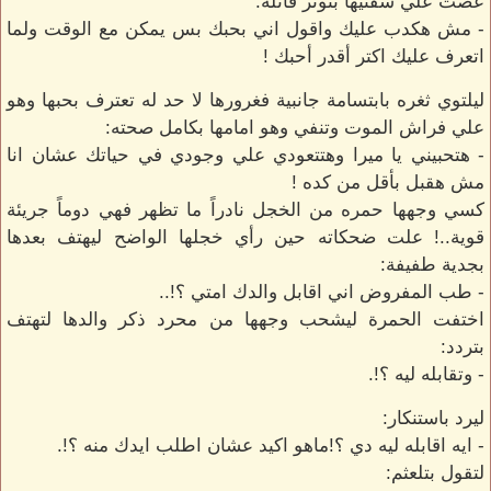
عضت علي شفتيها بتوتر قائلة:
- مش هكدب عليك واقول اني بحبك بس يمكن مع الوقت ولما
اتعرف عليك اكتر أقدر أحبك !
ليلتوي ثغره بابتسامة جانبية فغرورها لا حد له تعترف بحبها وهو
علي فراش الموت وتنفي وهو امامها بكامل صحته:
- هتحبيني يا ميرا وهتتعودي علي وجودي في حياتك عشان انا
مش هقبل بأقل من كده !
كسي وجهها حمره من الخجل نادراً ما تظهر فهي دوماً جريئة
قوية..! علت ضحكاته حين رأي خجلها الواضح ليهتف بعدها
بجدية طفيفة:
- طب المفروض اني اقابل والدك امتي ؟!..
اختفت الحمرة ليشحب وجهها من محرد ذكر والدها لتهتف
بتردد:
- وتقابله ليه ؟!.
ليرد باستنكار:
- ايه اقابله ليه دي ؟!ماهو اكيد عشان اطلب ايدك منه ؟!.
لتقول بتلعثم: