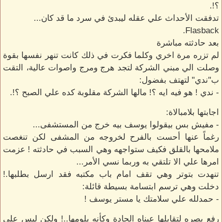
؟!.
تدفقت الأحداث علي عقله ليبدئ في سرد ما قد كان...
Flasback.
بعد حادثته مباشرة
لم تزره مرة اخري وكلما فكرت في ذلك كانت تنهر نفسها بقوة
وصلت الي مبني الشركة لتجد هرج ومرج واصوات عالية، التقت
ب"ندي" لتهتف بفضول:
- ندي ! هو فيه ايه ؟! مالها الشركة مقلوبة كده علي الصبح ؟!.
اجابتها بلامبالاة:
- مفيش بس بيقولوا يوسف بيه خرج من المستشفى...
رغماً عنها أحست بالفرح لخروجه من المشفى لكن تنغصت
ملامحها بالقلق فكيف ستواجهه وهي السبب في حادثته ! عزمت
امرها علي الا تلتقي به وربما نسي الأمر...
تنهدت بتوتر وهي تقف امام باب مكتبه فقد ارسل بطلبها.!
دخلت وهي ترسم ابتسامة بسيطة قائلة:
- حمدلله علي سلامتك يا مستر يوسف !
رفع بصره لتقابلها عيناه الحادة وكأنه يلومها..! ولكن ليس علي