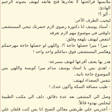
ملابسها فرائحتها لا تغادرها فتح هاتفه ليهتف بصوته الرخيم
الهادئ:
- ألو ؟!
ليجيب الطرف الأخر:
- أستاذ يوسف انا دكتورة رضوي لازم حضرتك تيجي المستشفى
دلوقتي في موضوع مهم لازم تعرفه
انتفض ليهتف بلهفه وقلق:
- ميرا ! ميرا حصلها حاجة ؟!. واللهي لو حصلها حاجة مهرحمكم
وهكسر المستشفى فوق دماغكم واحد واحد !
هدر بها بعنف أفزعها لتهتف مسرعة:
- اهدي بس يا استاذ يوسف مدام ميرا كويسة واللهي بس
الموضوع حاجة تانية..
تنفس الصعداء ليهتف:
- طيب مسافة السكة وأكون عندك !
وصل الي المشفى بعد عدة دقائق، دلف الي مكتب الطبيبة
ليجلس بهدوء قائلاً:
- أعذريني علي طريقتي معاكي الصبح انا بس كنت قلقان علي