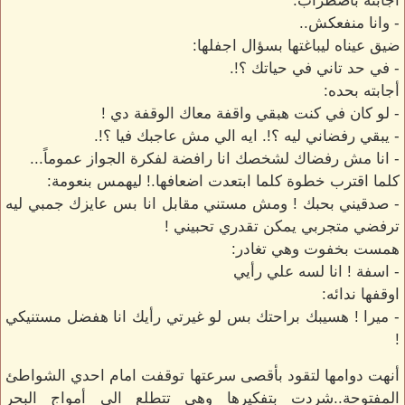
اجابته باضطراب:
- وانا منفعكش..
ضيق عيناه ليباغتها بسؤال اجفلها:
- في حد تاني في حياتك ؟!.
أجابته بحده:
- لو كان في كنت هبقي واقفة معاك الوقفة دي !
- يبقي رفضاني ليه ؟!. ايه الي مش عاجبك فيا ؟!.
- انا مش رفضاك لشخصك انا رافضة لفكرة الجواز عموماً...
كلما اقترب خطوة كلما ابتعدت اضعافها.! ليهمس بنعومة:
- صدقيني بحبك ! ومش مستني مقابل انا بس عايزك جمبي ليه
ترفضي متجربي يمكن تقدري تحبيني !
همست بخفوت وهي تغادر:
- اسفة ! انا لسه علي رأيي
اوقفها ندائه:
- ميرا ! هسيبك براحتك بس لو غيرتي رأيك انا هفضل مستنيكي
!
أنهت دوامها لتقود بأقصى سرعتها توقفت امام احدي الشواطئ
المفتوحة..شردت بتفكيرها وهي تتطلع الي أمواج البحر