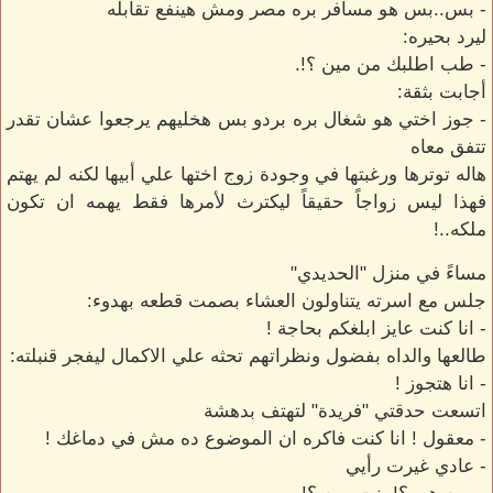
- بس..بس هو مسافر بره مصر ومش هينفع تقابله
ليرد بحيره:
- طب اطلبك من مين ؟!.
أجابت بثقة:
- جوز اختي هو شغال بره بردو بس هخليهم يرجعوا عشان تقدر
تتفق معاه
هاله توترها ورغبتها في وجودة زوج اختها علي أبيها لكنه لم يهتم
فهذا ليس زواجاً حقيقاً ليكترث لأمرها فقط يهمه ان تكون
ملكه..!
مساءً في منزل "الحديدي"
جلس مع اسرته يتناولون العشاء بصمت قطعه بهدوء:
- انا كنت عايز ابلغكم بحاجة !
طالعها والداه بفضول ونظراتهم تحثه علي الاكمال ليفجر قنبلته:
- انا هتجوز !
اتسعت حدقتي "فريدة" لتهتف بدهشة
- معقول ! انا كنت فاكره ان الموضوع ده مش في دماغك !
- عادي غيرت رأيي