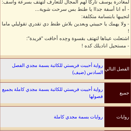
لمغادرة يوسف تاركاً لهم المجال للتعارف لتهتف بسرعة وأسف:
- أه انا أسفة جداا يا طنط بس سرحت شوية...
لتجيبها بابتسامة متكلفة:
- ولا يهمك يا حبيبتي وبعدين بلاش طنط دي تقدري تقوليلي ماما
!
اشتعلت عيناها لتهتف بقسوة وحِده أخافت "فريدة":
- مستحيل اناديلك كده !
رواية أحببت فريستي للكاتبة بسمة مجدي الفصل
الفصل التالي
السادس (ضيف)
رواية أحببت فريستي للكاتبة بسمة مجدي كاملة بجميع
جميع
فصولها
الفصول
روايات
روايات بسمة مجدي كاملة