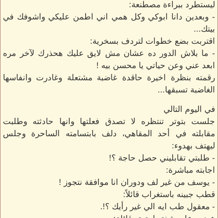
ليستطرد ببراءة مصطنعة:
- وبعدين دانا ابوكي وكل همي اني اطمن عليكي واشوفك في
بيتك...
اقتربت بضع خطوات لتردف بسخرية:
- ما بلاش الدور ده عشان مش لايق عليك هحذرك لآخر مره
ابعد عني وعن حياتي يا محسن بيه !
رقمته بنظرة اخيرة حاقدة غاضبة مشتعلة وغادرت وانفاسها
الغاضبة تسبقها...
في اليوم التالي
جلست بتوتر تنتظره لا تصدق فعلتها وانها حادثته وطلبت
مقابلته في أحد المقاهي، دلف بابتسامته الساحرة وجلس
ليهتف بهدوء:
- طلبتي تقابليني حصل حاجة ؟!
اجابته مباشرة:
- يوسف من غير لف ودوران انا موافقة نتجوز !
قطب جبينه باستغراب قائلاً:
- معقول طب ايه الي غير رأيك ؟!.