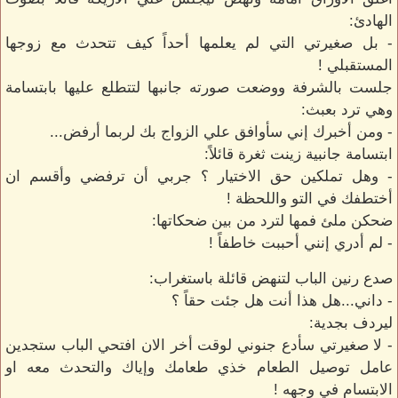
الهادئ:
- بل صغيرتي التي لم يعلمها أحداً كيف تتحدث مع زوجها
المستقبلي !
جلست بالشرفة ووضعت صورته جانبها لتتطلع عليها بابتسامة
وهي ترد بعبث:
- ومن أخبرك إني سأوافق علي الزواج بك لربما أرفض...
ابتسامة جانبية زينت ثغرة قائلاً:
- وهل تملكين حق الاختيار ؟ جربي أن ترفضي وأقسم ان
أختطفك في التو واللحظة !
ضحكن ملئ فمها لترد من بين ضحكاتها:
- لم أدري إنني أحببت خاطفاً !
صدع رنين الباب لتنهض قائلة باستغراب:
- داني...هل هذا أنت هل جئت حقاً ؟
ليردف بجدية:
- لا صغيرتي سأدع جنوني لوقت أخر الان افتحي الباب ستجدين
عامل توصيل الطعام خذي طعامك وإياك والتحدث معه او
الابتسام في وجهه !