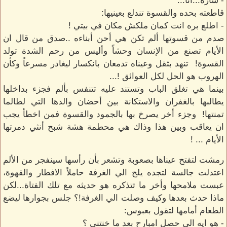
- سارة...أنا...
قاطعته بحده والقسوة تندلع بعينيها:
- اطلع بره انت كمان ملكش مكان في بيتي !
صدم من قسوتها ألم تكن هي أحن أبناءه ..صدق من قال ان
الأيام تصنع من الإنسان وحشاً وأليس من رحم الشدة تولد
القسوة! تنهد بثقل وعيناه تدمعان بانكسار ليغادر مسرعاً وكأن
الهروب هو الحل لكل العوائق !...
بينما هي تغلق الباب وتستند عليه تتنفس بألم فجزء بداخلها
يطالبها بالغفران والاستكانة بين أحضان والدها التي لطالما
تمنتها! وجزء أخر يصرخ بها بالجمود والقسوة فمن اخطأ يجب
ان يعاقب وبين هذا وذاك هي محطمة هشة شبح أنثي دمرتها
الأيام ... !
رمشت لتفتح عيناها بصعوبة وتشعر بأن رأسها سينفجر من الألم
اعتدلت جالسة لتجده يلج الي الغرفة حاملاً الافطار والقهوة،
عبست ملامحها وأخر ما تتذكره هو حديثه مع تلك الفتاة...لكن
ماذا حدث بعدها وكيف وصلت الي الغرفة!؟ جلس بجوارها ليضع
الطعام أمامها لتقول بعبوس:
- هو ايه الي حصل امبارح بعد ما خنتني ؟