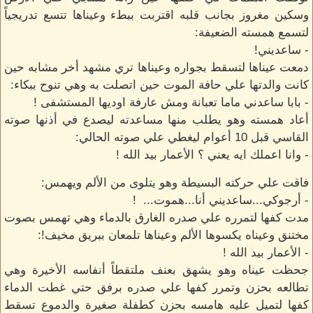
وسكين مغروز بجانب قلبه اقتربت ببطء وعيناها تتسع تدريجياً
لتسمع همسته الضعيفة:
- ساعديني!
دمعت عيناها لتسقط بجواره وعيناها تري مشهد أخر مشابه حين
كانت والدتها علي حافة الموت حين اتصلت به وهي تنوح ببكاء:
- بابا ساعدني ماما تعبانة ومش عارفة اوديها المستشفى !
أعاد همسته وهو يطلب منها مساعدته ليصدع في أذنها صوته
القاسي قبل 10 أعوام ليغطي علي صوته الحالي:
- وانا اعملك ايه يعني ؟ الأعمار بيد الله !
فاقت علي حركته البسيطة وهو يتلوى من الألم ويهمس:
- أرجوكي...ساعديني أنا...هموت... !
مدت كفها لتمرره علي صدره الغارق بالدماء وهي تهمس بصوت
مختنق وعيناه يكسوها الألم وعيناها تلمعان ببريق مخيف!:
- الأعمار بيد الله !
جحظت عيناه وهو يشهق بعنف ملتقطاً أنفاسه الأخيرة وهي
تطالعه بحزن وتمرر كفها علي صدره برفق حتي غطت الدماء
كفها لتميل عليه هامسه بحزن كطفلة صغيرة والدموع تسقط