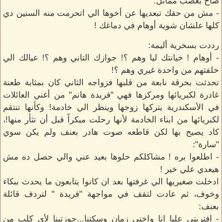
صاح بغضب مماثل:
- مش من حقك تبعديها عن أخوها الي اتحرمت منه السنين دي
كلها علشان شوية أوهام في دماغك !
رددت بسخرية أليمة:
- أوهام ! خيانتك ليا وهم ؟! جوازك التاني وهم ؟! عيالك الي
خلفتهم من واحدة غيري وهم ؟!
تحدثت بحرقة نابعة من قلبها فزواجه الثاني كان بمثابة طعنة
غادرة لكبريائها ومركزها فهي "فريدة هانم" من أغني العائلات
في الأسكندرية يتركها زوجها وينظر الي خادمة! وكأنها تنتقم
لكبريائها من ابناء الخادمة لأنها رحلت مبكراً قبل أن تثأر منها!،
كاد يصيح بها لكن قاطعه صوت هادر بعنف ولم يكن سوي
"سارة":
- اطلعوا بره ! مشاكلكم حلوها بعيد عني والي حصل ده مش
هيعدي علي خير !
ادخلت صغيريها الي غرفتها بعد ان كانوا يتابعون ما يحدث ببكاء
وخوف، ثم عادت لتقف في مواجهة "فريدة " لتردف قائلة
بعنف:
- افتريتي عليا انا واختي زمان وسكتنا...جوزتينا لأي كلب من