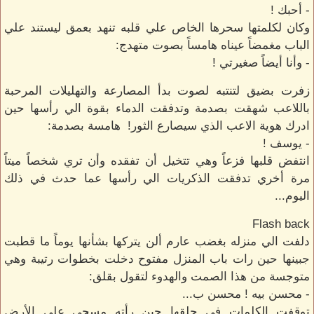
- أحبك !
وكان لكلمتها سحرها الخاص علي قلبه تنهد بعمق ليستند علي
الباب مغمضاً عيناه هامساً بصوت متهدج:
- وأنا أيضاً صغيرتي !
زفرت بضيق لتنتبه لصوت بدأ المصارعة والتهليلات المرحبة
باللاعب شهقت بصدمة وتدفقت الدماء بقوة الي رأسها حين
ادرك هوية الاعب الذي سيصارع الثور! هامسة بصدمة:
- يوسف !
انتفض قلبها فزعاً وهي تتخيل أن تفقده وأن تري شخصاً ميتاً
مرة أخري تدفقت الذكريات الي رأسها عما حدث في ذلك
اليوم...
Flash back
دلفت الي منزله بغضب عارم ألن يتركها بشأنها يوماً ما قطبت
جبينها حين رات باب المنزل مفتوح دخلت بخطوات رتيبة وهي
متوجسة من هذا الصمت والهدوء لتقول بقلق:
- محسن بيه ! محسن ب...
توقفت الكلمات في حلقها حين رأته مسجي علي الأرض