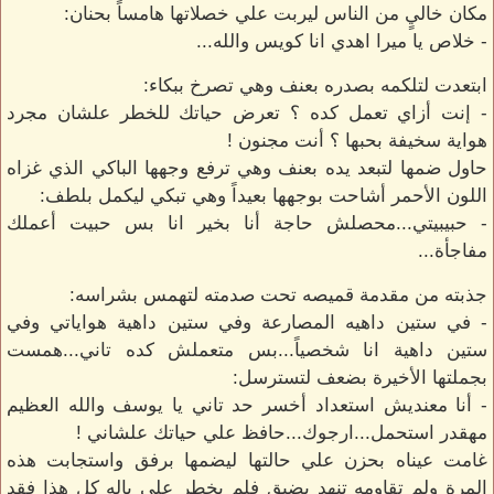
مكان خاليٍ من الناس ليربت علي خصلاتها هامساً بحنان:
- خلاص يا ميرا اهدي انا كويس والله...
ابتعدت لتلكمه بصدره بعنف وهي تصرخ ببكاء:
- إنت أزاي تعمل كده ؟ تعرض حياتك للخطر علشان مجرد
هواية سخيفة بحبها ؟ أنت مجنون !
حاول ضمها لتبعد يده بعنف وهي ترفع وجهها الباكي الذي غزاه
اللون الأحمر أشاحت بوجهها بعيداً وهي تبكي ليكمل بلطف:
- حبيبيتي...محصلش حاجة أنا بخير انا بس حبيت أعملك
مفاجأة...
جذبته من مقدمة قميصه تحت صدمته لتهمس بشراسه:
- في ستين داهيه المصارعة وفي ستين داهية هواياتي وفي
ستين داهية انا شخصياً...بس متعملش كده تاني...همست
بجملتها الأخيرة بضعف لتسترسل:
- أنا معنديش استعداد أخسر حد تاني يا يوسف والله العظيم
مهقدر استحمل...ارجوك...حافظ علي حياتك علشاني !
غامت عيناه بحزن علي حالتها ليضمها برفق واستجابت هذه
المرة ولم تقاومه تنهد بضيق فلم يخطر علي باله كل هذا فقد