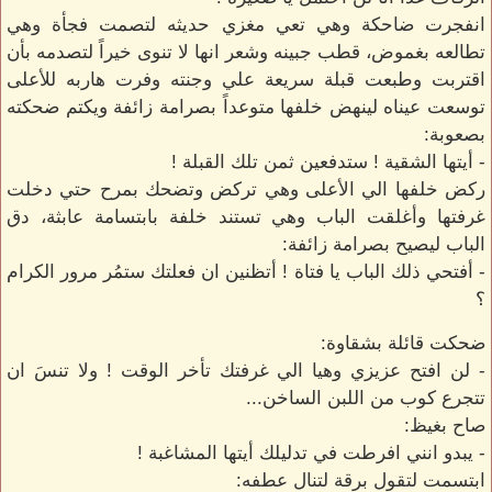
انفجرت ضاحكة وهي تعي مغزي حديثه لتصمت فجأة وهي
تطالعه بغموض، قطب جبينه وشعر انها لا تنوى خيراً لتصدمه بأن
اقتربت وطبعت قبلة سريعة علي وجنته وفرت هاربه للأعلى
توسعت عيناه لينهض خلفها متوعداً بصرامة زائفة ويكتم ضحكته
بصعوبة:
- أيتها الشقية ! ستدفعين ثمن تلك القبلة !
ركض خلفها الي الأعلى وهي تركض وتضحك بمرح حتي دخلت
غرفتها وأغلقت الباب وهي تستند خلفة بابتسامة عابثة، دق
الباب ليصيح بصرامة زائفة:
- أفتحي ذلك الباب يا فتاة ! أتظنين ان فعلتك ستمُر مرور الكرام
؟
ضحكت قائلة بشقاوة:
- لن افتح عزيزي وهيا الي غرفتك تأخر الوقت ! ولا تنسَ ان
تتجرع كوب من اللبن الساخن...
صاح بغيظ:
- يبدو انني افرطت في تدليلك أيتها المشاغبة !
ابتسمت لتقول برقة لتنال عطفه: