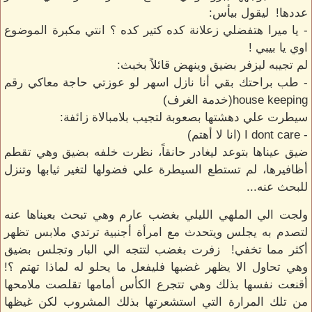
عددها! ليقول بيأس:
- يا ميرا هتفضلي زعلانة كده كتير كده ؟ انتي مكبرة الموضوع
اوي يا بيبي !
لم تجيبه ليزفر بضيق وينهض قائلاً بخبث:
- طب براحتك بقي أنا نازل اسهر لو عوزتي حاجة معاكي رقم
house keeping(خدمة الغرف)
سيطرت علي دهشتها بصعوبة لتجيب بلامبالاة زائفة:
- I dont care (انا لا أهتم)
ضيق عيناها بتوعد ليغادر حانقاً، نظرت خلفه بضيق وهي تقطم
أظافيرها، لم تستطع السيطرة علي فضولها لتغير ثيابها وتنزل
للبحث عنه...
ولجت الي الملهي الليلي بغضب عارم وهي تبحث بعيناها عنه
لتصدم به يجلس ويتحدث مع امرأة أجنبية ترتدي ملابس تظهر
أكثر مما تخفي! زفرت بغضب لتتجه الي البار وتجلس بضيق
وهي تحاول الا يظهر غضبها فليفعل ما يحلو له لماذا تهتم ؟!
أقنعت نفسها بذلك وهي تتجرع الكأس أمامها تقلصت ملامحها
من تلك المرارة التي استشعرتها بذلك المشروب لكن غيظها