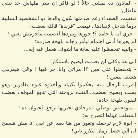
- المأذون ده يمشي حالاً ! لو فاكر ان بنتي ملهاش حد تبقي
غلطان!
تنفست الصعداء رغم صدمتها بكون والدها ذو الشخصية السلبية
دوماً يتدخل لإنقاذها!، نهضت "فريدة" قائلة بغضب:
- جري ايه يا حامد ؟! جوزها وبيردها لعصمته مأجرمش يعني !
لم يعيرها أدني اهتمام ليأمر رجاله بلهجة صارمة:
- والبيه تتحفظوا عليه لغاية ما أشوف هعمل فيه إيه...
الي هنا وكفي لن يصمت ليصيح باستنكار:
- يتحفظوا علي مين ؟! مراتي وانا حر فيها ! والي هيقربلي
هشقه نصين !
إقترب الرجال منه ليحكموا تكبيله ويأخذوه عنوه مغادرين وهو
يسب ويصيح بغضب...التفت لزوجته التي تتابع الموقف بغضب
ليقول بلهجة حادة:
- متوقعتش توصلي للدرجادي تجبريها ترجع للحيوان ده !
اشتعلت عيناها لتصرخ به:
- ايوة لازم ترجعله وتغور من هنا بعيد عن ابني انا مش هسمح
ان الي حصل زمان يتكرر تاني!