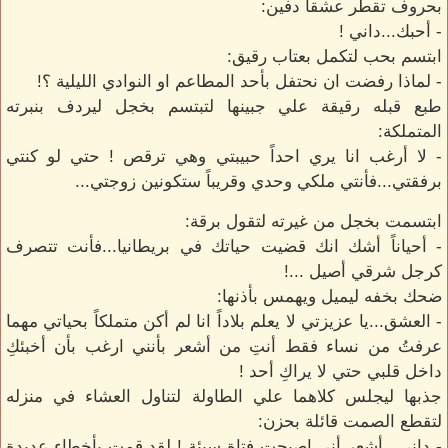
بحروف تقطر عشقاً دفين:
- أحبك...داني !
ابتسم بحب لتكمل بعتاب رقيق:
- لماذا رفضت ان نحتفل بأحد المطاعم او النوادي الليلية ؟!
طبع قبله رقيقة علي جبينها لتبتسم بخجل ليردف بنبرته
المتملكة:
- لا أرغب انا يري احداً حبيبتي وهي ترقص ! حتي لو كنتي
برفقتي...فأنتي ملكي وحدي وقريباً ستكونين زوجتي...
ابتسمت بخجل من غيرته لتقول برقة:
- أحياناً أشك انك قضيت حياتك في بريطانيا...فأنت تتصرف
كرجل شرقي أصيل ...!
ضحك بخفه ليميل ويهمس بأذنها:
- العشق...يا عزيزتي لا يعلم بلاداً انا لم أكن متملكاً بحياتي مهما
عرفتُ من نساء فقط أنتِ من أشعر بأنني ارغب بأن أخبئكِ
داخل قلبي حتي لا يراكِ أحد !
جذبها ليجلس كلاهما علي الطاولة لتناول العشاء في منزله
لتقطع الصمت قائلة بحزن:
- داني...أشعر أني اصبحت فتاة سيئة ! لقد قمت بأخطاءٍ عديدة