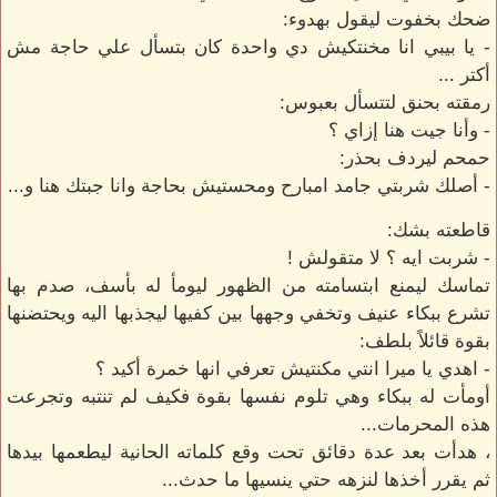
ضحك بخفوت ليقول بهدوء:
- يا بيبي انا مخنتكيش دي واحدة كان بتسأل علي حاجة مش
أكتر ...
رمقته بحنق لتتسأل بعبوس:
- وأنا جيت هنا إزاي ؟
حمحم ليردف بحذر:
- أصلك شربتي جامد امبارح ومحستيش بحاجة وانا جبتك هنا و...
قاطعته بشك:
- شربت ايه ؟ لا متقولش !
تماسك ليمنع ابتسامته من الظهور ليومأ له بأسف، صدم بها
تشرع ببكاء عنيف وتخفي وجهها بين كفيها ليجذبها اليه ويحتضنها
بقوة قائلاً بلطف:
- اهدي يا ميرا انتي مكنتيش تعرفي انها خمرة أكيد ؟
أومأت له ببكاء وهي تلوم نفسها بقوة فكيف لم تنتبه وتجرعت
هذه المحرمات...
، هدأت بعد عدة دقائق تحت وقع كلماته الحانية ليطعمها بيدها
ثم يقرر أخذها لنزهه حتي ينسيها ما حدث...