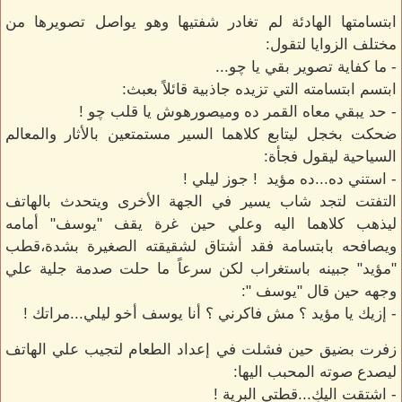
ابتسامتها الهادئة لم تغادر شفتيها وهو يواصل تصويرها من
مختلف الزوايا لتقول:
- ما كفاية تصوير بقي يا چو...
ابتسم ابتسامته التي تزيده جاذبية قائلاً بعبث:
- حد يبقي معاه القمر ده وميصورهوش يا قلب چو !
ضحكت بخجل ليتابع كلاهما السير مستمتعين بالأثار والمعالم
السياحية ليقول فجأة:
- استني ده...ده مؤيد ! جوز ليلي !
التفتت لتجد شاب يسير في الجهة الأخرى ويتحدث بالهاتف
ليذهب كلاهما اليه وعلي حين غرة يقف "يوسف" أمامه
ويصافحه بابتسامة فقد أشتاق لشقيقته الصغيرة بشدة،قطب
"مؤيد" جبينه باستغراب لكن سرعاً ما حلت صدمة جلية علي
وجهه حين قال "يوسف ":
- إزيك يا مؤيد ؟ مش فاكرني ؟ أنا يوسف أخو ليلي...مراتك !
زفرت بضيق حين فشلت في إعداد الطعام لتجيب علي الهاتف
ليصدع صوته المحبب اليها:
- اشتقت اليكِ...قطتي البرية !