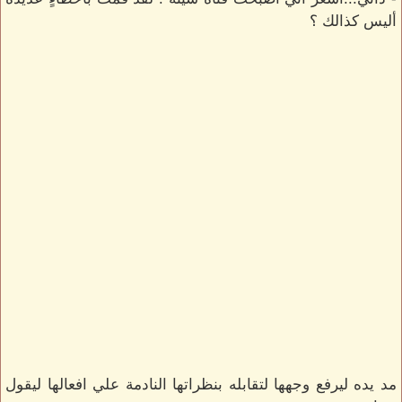
أليس كذالك ؟
مد يده ليرفع وجهها لتقابله بنظراتها النادمة علي افعالها ليقول