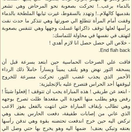
بالدماء برعب..! تحركت بصعوبة نحو المرحاض وهي تشعر
بقدميها كالهلام..! وتهدد بالسقوط، غيرت ثيابها الملطخة بالدماء
وقفت أمام المرأة تتطلع الي صورتها وهي تتذكر ما حدث نفت
برأسها لعلها توقف ذاكراتها غسلت وجهها وهي تتنفس بصعوبة
لتهتف في نفسها في محاولة للتماسك:
- خلاص الي حصل حصل انا لازم أهدي !
End flah back.
فاقت علي الصرخات الحماسية حين ابتعد بسرعة قبل أن
يسحقه الثور نهض وهو يلتف يميناً ويساراً حاملاً ذلك الرداء
الأحمر الذي يجذب غضب الثور، تحركت مسرعة للخروج
ليوقفها أحد الحراس فتصرخ عليه بالإنجليزية:
- ابتعد عن طريقي ! هذه المباراة يجب ان تتوقف ! إفعلوا شيئاً !
رفض وهو يطلب منها العودة الي مقعدها ظلت تصرخ بوجهه
وهي تطالب بإيقاف المباراة حتي انتهت بالفعل بفوز الاعب
الذي عاني من إصابات طفيفة، دفعت الحارس بعنف وهي
تركض اليه حين خرج اندفعت تحتضنه بقوة وهي تدفن رأسها
بعنقه وتبكي بعنف! ضمها اليه وهو يخرج بها حتي وصل الي