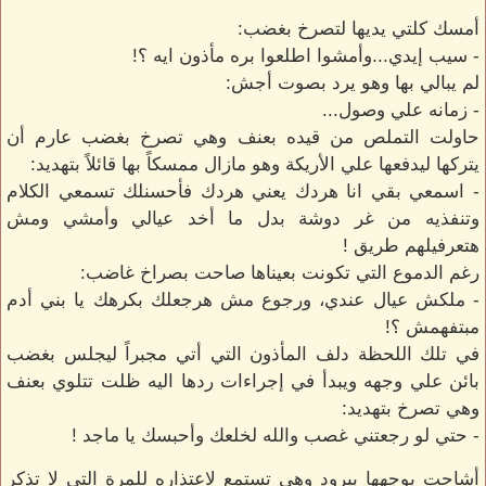
أمسك كلتي يديها لتصرخ بغضب:
- سيب إيدي...وأمشوا اطلعوا بره مأذون ايه ؟!
لم يبالي بها وهو يرد بصوت أجش:
- زمانه علي وصول...
حاولت التملص من قيده بعنف وهي تصرخ بغضب عارم أن
يتركها ليدفعها علي الأريكة وهو مازال ممسكاً بها قائلاً بتهديد:
- اسمعي بقي انا هردك يعني هردك فأحسنلك تسمعي الكلام
وتنفذيه من غر دوشة بدل ما أخد عيالي وأمشي ومش
هتعرفيلهم طريق !
رغم الدموع التي تكونت بعيناها صاحت بصراخ غاضب:
- ملكش عيال عندي، ورجوع مش هرجعلك بكرهك يا بني أدم
مبتفهمش ؟!
في تلك اللحظة دلف المأذون التي أتي مجبراً ليجلس بغضب
بائن علي وجهه ويبدأ في إجراءات ردها اليه ظلت تتلوي بعنف
وهي تصرخ بتهديد:
- حتي لو رجعتني غصب والله لخلعك وأحبسك يا ماجد !
أشاحت بوجهها ببرود وهي تستمع لاعتذاره للمرة التي لا تذكر