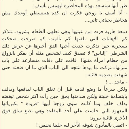
ظن أنها ستسعد بهذه المخاطرة ليهمس بأسف:
- أنا أسف يا روحي فكرت ان كده هتنبسطي أوعدك مش
هخاطر بحياتي تاني...
دمعة هاربة فرت من عينيها وهي تطهي الطعام بشرود...تتذكر
كم الإهانات التي تلقتها...كم تألمت...كم صرخت...ضحكت
بسخرية حين تذكرت حديث أخيها الذي أخبرها عن عرض ذلك
الشرطي "إلياس" لا تصدق كيف لشخص مثله أن يفكر بالزواج
من حطام امرأة مثلها! فاقت علي دقات متسارعة علي باب
منزلها...تركت ما بيدها لتتجه الي الباب الذي ما ان فتحته حتي
شهقت بصدمه قائلة:
- ماجد ... !
ولكن سرعاً ما وضع قدمه قبل أن تغلق الباب ليدفعها ويدلف
بابتسامة خبيثة ولكن صدمتها بحق حين رأت اكثر شخص تبغضه
يدلف خلف وما كانت سوي زوجة أبيها "فريدة " بكبريائها
المعهود التي جلست علي أحد المقاعد وهي تضع ساق فوق
الأخرى قائلة ببرود:
- اتصل بالمأذون شوفه اتأخر ليه خلينا نخلص !