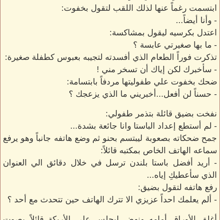
ابتسمت رغماً عنها لذلك اللقب لتقول بخفوت:
- وأنا أيضاً...
اعتدل بكرسيه ليقول بمشاكسة:
- ما بها صغيرتي عابسة ؟
تذكرت فوراً الطعام الذي أفسدته لتجيبه بعبوس كطفلة صغيرة:
- سأخبرك لكن إياك أن تسخر مني !
ضحك بخفوت علي طفوليتها مردفاً بابتسامة:
- حسناً لن أفعل...أخبريني ما الذي يزعجك ؟
نفخت بضيق قائلة بتذمر طفولي:
- لم أستطع إعداد الباستا وانا جائعة بشدة...
جمح ضحكاته بصعوبة ليبتسم بحنو ثم وضع هاتفه جانباً وهو يرفع
سماعه الهاتف الخاص بمكتبه قائلاً:
- أريد أفضل باستا بلندن ترسل في خلال دقائق الي العنوان
الذي سأعطيكِ إياه...
رفع هاتفه لتقول بضيق:
- ألم يعلمك احداً عزيزي الا تترك الهاتف حين تتحدث مع أحد ؟
أغلق الأوراق أمامه ونهض ليجلس علي الأريكة قائلاً بصوت