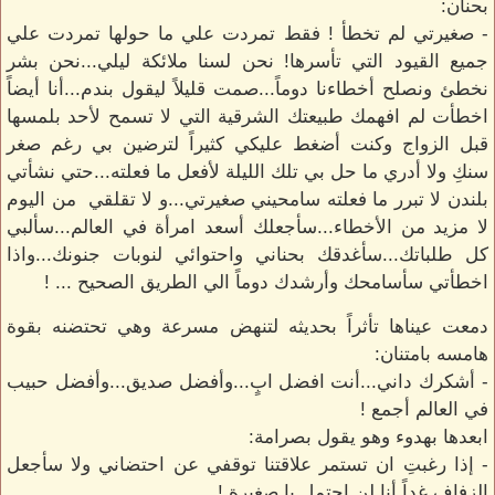
بحنان:
- صغيرتي لم تخطأ ! فقط تمردت علي ما حولها تمردت علي
جميع القيود التي تأسرها! نحن لسنا ملائكة ليلي...نحن بشر
نخطئ ونصلح أخطاءنا دوماً...صمت قليلاً ليقول بندم...أنا أيضاً
اخطأت لم افهمك طبيعتك الشرقية التي لا تسمح لأحد بلمسها
قبل الزواج وكنت أضغط عليكي كثيراً لترضين بي رغم صغر
سنكِ ولا أدري ما حل بي تلك الليلة لأفعل ما فعلته...حتي نشأتي
بلندن لا تبرر ما فعلته سامحيني صغيرتي...و لا تقلقي من اليوم
لا مزيد من الأخطاء...سأجعلك أسعد امرأة في العالم...سألبي
كل طلباتك...سأغدقك بحناني واحتوائي لنوبات جنونك...واذا
اخطأتي سأسامحك وأرشدك دوماً الي الطريق الصحيح ... !
دمعت عيناها تأثراً بحديثه لتنهض مسرعة وهي تحتضنه بقوة
هامسه بامتنان:
- أشكرك داني...أنت افضل ابٍ...وأفضل صديق...وأفضل حبيب
في العالم أجمع !
ابعدها بهدوء وهو يقول بصرامة:
- إذا رغبتِ ان تستمر علاقتنا توقفي عن احتضاني ولا سأجعل
الزفاف غداً أنا لن احتمل يا صغيرة !