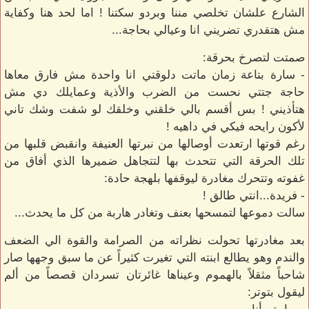
الشارع علشان تخلصي مننا وبردو سكتنا ! اما لحد هنا وكفاية
مش هتقدري تضريني انا وعيالي بحاجة...
صمتت لتصرخ بحرقة:
- سارة بتاعة زمان ماتت دلوقتي انا واحدة مش فارق معاها
حاجة جتتي نحست من الضرب والأذية وعمايلك دي مش
هتأذيني ! بس أقسم بالي خلقني وخلقك لو شفت وشك تاني
لأكون رايحه فيكي في داهيه !
رغم قوتها ارتعدت أوصالها من نبرتها العنيفة وانقبض قلبها من
تلك الحرقة التي تتحدث بها لتتجاهل ضميرها الذي أفاق من
غفوته وتتحرك مغادرة ليوقفها بلهجة حادة:
- فريدة...انتي طالق !
سالت دموعها لتمسحها بعنف وتغادر هاربة من كل ما يحدث...
بعد مغادرتها تحولت نظراته من الصرامة والقوة الي الضعف
والندم وهو يطالع ابنته التي تغيرت كثيراً عن ما سبق وجهها صار
شاحباً مثقلاً بالهموم وعيناها غائرتان تسردان قصصاً من ألم
ليقول بتوتر: