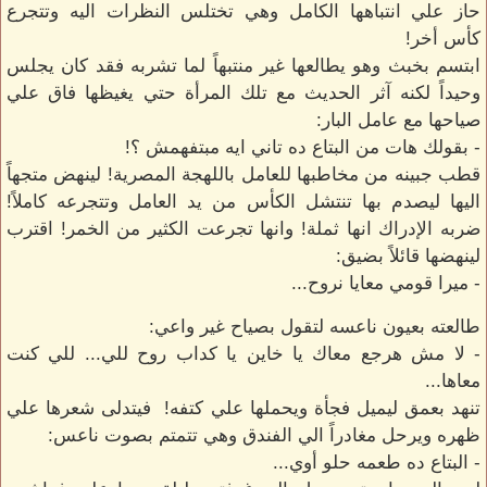
حاز علي انتباهها الكامل وهي تختلس النظرات اليه وتتجرع
كأس أخر!
ابتسم بخبث وهو يطالعها غير منتبهاً لما تشربه فقد كان يجلس
وحيداً لكنه آثر الحديث مع تلك المرأة حتي يغيظها فاق علي
صياحها مع عامل البار:
- بقولك هات من البتاع ده تاني ايه مبتفهمش ؟!
قطب جبينه من مخاطبها للعامل باللهجة المصرية! لينهض متجهاً
اليها ليصدم بها تنتشل الكأس من يد العامل وتتجرعه كاملاً!
ضربه الإدراك انها ثملة! وانها تجرعت الكثير من الخمر! اقترب
لينهضها قائلاً بضيق:
- ميرا قومي معايا نروح...
طالعته بعيون ناعسه لتقول بصياح غير واعي:
- لا مش هرجع معاك يا خاين يا كداب روح للي... للي كنت
معاها...
تنهد بعمق ليميل فجأة ويحملها علي كتفه! فيتدلى شعرها علي
ظهره ويرحل مغادراً الي الفندق وهي تتمتم بصوت ناعس:
- البتاع ده طعمه حلو أوي...