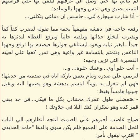
لم يبالي بها حتي وصل الي غرفتهم ليلقي بها علي فراشهم
لتتمتم بضيق وهي تدس وجهها بالوسادة:
- أنا شارب سيجارة بُني...حاسس ان دماغي بتكلني...
رفعه حاجبه في دهشه مقهقهاً بخفة مما تقوله ليضرب كفاً كفاً
ويقترب ليخلع حذائها ويلقيه جانباً ويرفع الغطاء ليدثرها به
جيداً...ليغير ثيابه ويعود ليستلقي جوارها فيصدم بها ترفع وجهها
الناعس وتتمتم بابتسامة غير واعية وهي تمرر كفها علي لحيته
القصيرة التي تزين وجهه:
- أنت حلو أوي...وعنيك حلوة... و...
لترتمي علي صدره وتنام بعمق تاركه اياه في صدمته من حديثها!
فهي لم تتغزل به يوماً! ابتسم بدهشة وهو يضمها اليه ويقبل
جبينها هامساً بغيظ:
- هتفضلي طول عمرك مجنناني بكل ما فيكي...في حد يبقي
قمر كده وهو سكران كتك البلا في حلاوتك !
صياح غاضب أجبرهم علي الصمت لتتجه أنظارهم الي الباب
لتحل الصدمة علي الجميع فلم يكن سوي والدها "حامد الحديدي
" اقترب ليقول بأمر: