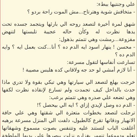
علي وجنتيها ببطء:
- متخافش شوية وهترتاح...مش الموت راحة بردو ؟
شهق لمرة أخيرة لتصعد روحه الي بارئها ويتجمد جسده تحت
يدها نظرت له وكأن حاله عجيبة تلبستها لتنهض
مفزوعة...رمشت وهي تتمتم بذهول:
- محسن ! ينهار اسود ايه الدم ده ؟ أنا...كنت بعمل ايه ؟ وايه
الدم ده ؟
تسارعت أنفاسها لتقول مسرعة:
- أنا لازم أمشي لو حد جه ولاقاني كده هلبس مصيبة !
خرجت بهلع لتصعد الي سيارتها وهي تبكي بقوة ولا تدري ماذا
حدث بالداخل كيف تجمدت ولم تسارع لإنقاذه نظرت لكفها
وهي تضعه علي صدره وهي تتمتم برعب:
- الدم ده وصل لإيدي إزاي ؟ ايه الي بيحصل ؟!
ترجلت لتصعد بخطوات متعثرة الي شقتها وهي علي حافة
الانهيار ودقاتها تقرع كالطبول، دلفت الي المنزل مسرعة برهبه
أغلقت الباب لتستند عليه وتتنفس بصوت مسموع وشهقاتها
تعلو ودموعها تنهمر بغزاره نزلت ببصرها علي يديها الملطخة