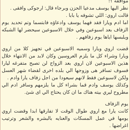
موافقه ؟!
نظر اليها يوسف مدعيا الحزن وبرجاء قال: ارجوكى وافقى .
قالت اروي: اللي تشوفه يا بابا .
اما ادم ويارا فقد فهما يوسف وادعاؤه فابتسما وتم تحديد يوم
الزفاف بعد اسبوعين وفي خلال الاسبوعين سيحضر لها الشبكه
ويلبسها اياها يوم زفافهم .
قضت اروي ويارا وسميه الاسبوعين في تجهيز كلا من اروي
ويارا وشراء كل ما يلزم العروسين وكان لابد من الانتهاء خلال
هذين الاسبوعين لان اروي بعد الزواج لن تصبح متفرغه ليارا
فسوف تسافر هى وزوجها الي بلده اخرى لقضاء شهر العسل
ولكن لاسبوعين فقط لانهم سيعودا من اجل زفاف يارا وادم .
وكذلك يوسف وادم قما بشراء كل ما يلزمهم وسافر ادم الي
مطروح ليري بيته هناك ما ان كان يحتاج الي اى شئ.
يوم الزفاف
كانت يارا مع اروي طوال الوقت لا تفارقها ابدا وقضت اروي
يومها في عمل المسكات والعنايه بالبشره والشعر وترتيب
اغراضها .