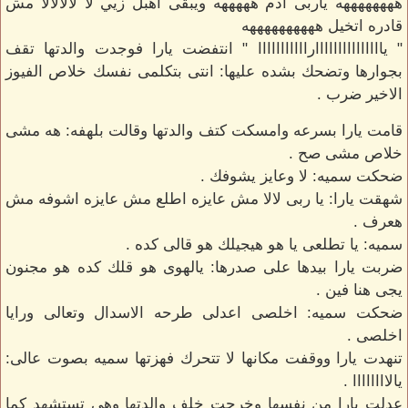
ههههههههه ياربى ادم هههههه ويبقى اهبل زيي لا لالالالا مش
قادره اتخيل ههههههههههه
" يااااااااااااااارااااااااااا " انتفضت يارا فوجدت والدتها تقف
بجوارها وتضحك بشده عليها: انتى بتكلمى نفسك خلاص الفيوز
الاخير ضرب .
قامت يارا بسرعه وامسكت كتف والدتها وقالت بلهفه: هه مشى
خلاص مشى صح .
ضحكت سميه: لا وعايز يشوفك .
شهقت يارا: يا ربى لالا مش عايزه اطلع مش عايزه اشوفه مش
هعرف .
سميه: يا تطلعى يا هو هيجيلك هو قالى كده .
ضربت يارا بيدها على صدرها: يالهوى هو قلك كده هو مجنون
يجى هنا فين .
ضحكت سميه: اخلصى اعدلى طرحه الاسدال وتعالى ورايا
اخلصى .
تنهدت يارا ووقفت مكانها لا تتحرك فهزتها سميه بصوت عالى:
يالاااااااا .
عدلت يارا من نفسها وخرجت خلف والدتها وهى تستشهد كما