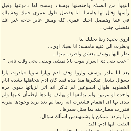
انتهوا من الصلاه واحتضنها يوسف ومسح لها دموعها وقبل
رأسها وقال لها هامسا: انا هفضل طول عمرى جنبك وهشيلك
في عنيا وهفضل احبك عمرى كله ومش عايز حاجه غير انك
تفضلي جنبي .
اروي بحب: ربنا يخليك ليا .
ونظرت الي عنيه هامسه: انا بحبك اوى...
نظر اليها يوسف بعشق واقترب منها ..
" عيب بقى دى اسرار بيوت يالا نمشى ونبقى نجى وقت تانى "
بعد انا غادر يوسف واروا وقف ادم ويارا سويا فبادرت يارا
بسؤال يشغل تفكيرها منذ مده فقد كان ادم يتجاهلها بشده ايام
الخطوبه طوال اسبوعين لم تذكر انه اتى لزياتها سوى مره
واحده او مرتين ولم يهاتفها او يهاتف والدها ليطمأن عليها ولم
يبدى بها اى اهتمام فشعرت انه ربما لم يعد يريد وجودها بقربه
فقررت مصارحته بما يعتل صدرها .
يارا بتردد: ممكن يا بشمهندس اسألك سؤال.
التفت اليها ادم: اكيد .