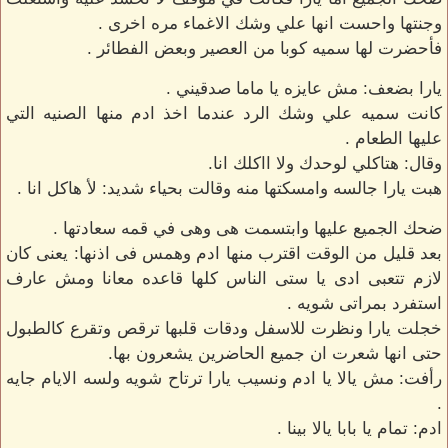
وجنتها واحست انها علي وشك الاغماء مره اخرى .
فأحضرت لها سميه كوبا من العصير وبعض الفطائر .
يارا بضعف: مش عايزه يا ماما صدقيني .
كانت سميه علي وشك الرد عندما اخذ ادم منها الصنيه التي
عليها الطعام .
وقال: هتاكلي لوحدك ولا ااكلك انا.
هبت يارا جالسه وامسكتها منه وقالت بحياء شديد: لأ هاكل انا .
ضحك الجميع عليها وابتسمت هى وهى في قمه سعادتها .
بعد قليل من الوقت اقترب منها ادم وهمس فى اذنها: يعنى كان
لازم تتعبى ادى يا ستى الناس كلها قاعده معانا ومش عارف
استفرد بمراتى شويه .
خجلت يارا ونظرت للاسفل ودقات قلبها ترقص وتقرع كالطبول
حتى انها شعرت ان جميع الحاضرين يشعرون بها.
رأفت: مش يالا يا ادم ونسيب يارا ترتاح شويه ولسه الايام جايه
.
ادم: تمام يا بابا يالا بينا .