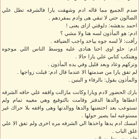
صدم الجميع مما قاله ادم وشهقت يارا فالشرفه تطل علي
الصالون حتي لا تبقي هى وادم بمفردهم .
احمد بدهشه: دلوقتي ازاى يعنى !
ادم: هو المأذون لسه هنا ولا مشي ؟
رأفت: لأ لسه جوه بياخد واجب الضيافه .
ادم: حلو اوى احنا هنادى عليه ووسط الناس اللي موجوه
وهنتكب كتابي علي يارا حالا .
وتركهم وعاد وبعد قليل وفي يده المأذون .
لم تفق يارا من صدمتها الا عندما قال ادم: قبلت زواجها .
والمأذون يقول: بالرفاء و البنين .
بارك الحضور لادم ويارا وكانت مازالت واقفه علي حافه الشرفه
اعطاها والدها الدفتر وقامت بالتوقيع وهي مغيبه تمام ولم
تستوعب بعد احتضنها والدها ووالدتها وهى واقفه بلا حراك غير
مستوعبه لما يصير حولها .
امسك ادم يدها واخذها الي الشرفه مره اخرى ولم تفق الا علي
غلق الباب .
فانتبهت ونظرت اليه .