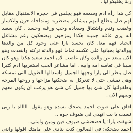
ربنا يخليكو ليا .
كل هذا رأه ادم وسمعه فهو يجلس فى حجره الاستقبال مقابل
لهم ظل يتطلع اليهم بمشاعر مضطربه ومتداخله حزن وانكسار
وغضب وندم واشتياق وسعاده وحب ورغبه وحسد . كان سعيد
انه يرى عائله جميله هكذا يمزحون ويضحكون رغم مشاغل
الحياه فهم معا. كان يحسد يارا على وجود كل من والدها
ووالدتها بحياتها على عكسه تماما فهو والدته تركته وابتعدت وهو
الان يبتعد عن والده وكان غاضب لان احمد سعيد هكذا وهو كان
سببا فى تعاسه امه وابيه . اما مشاعر الحب استغربها ادم كثيرا
ظل ينظر الى يارا وجهها الجميل واسدالها الطويل التى تمسكه
وهى تمشى حتى لا تتعركل به ضحكتها مزاحها و روحها المرحه
وطفولتها كل شئ بها جميل كل شئ هو يرغب ان يكون معهم
وبينهم الان .
افاق على صوت احمد يضحك بشده وهو يقول: اااااه يا ربى
نسيت يا بت اتهدى فى ضيوف جوه ..
شهقت يارا: يا فضحتشى ضيوف فين ومين وامتى..
احمد بضحكه: فى الصالون كنت بنادى على مامتك اقولها وانتى