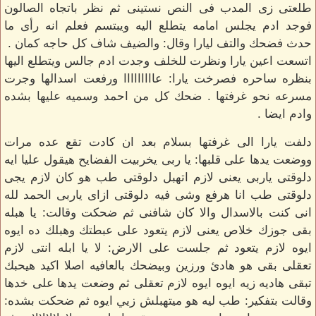
طلعتى زى المدب فى النص نستينى ثم نظر باتجاه الصالون
فوجد ادم يجلس امامه يتطلع اليه ويبتسم فعلم انه رأى ما
حدث فضحك والتف ليارا وقال: والضيف شاف كل حاجه كمان .
اتسعت اعين يارا ونظرت للخلف وجدت ادم جالس ويتطلع اليها
بنظره ساحره فصرخت يارا: عااااااااا ورفعت اسدالها وجرت
مسرعه نحو غرفتها . ضحك كل من احمد وسميه عليها بشده
وادم ايضا .
دلفت يارا الى غرفتها بسلام بعد ان كادت تقع عده مرات
ووضعت يدها على قلبها: يا ربى يخربيت الفضايح هيقول عليا ايه
دلوقتى ياربى يعنى لازم اتهبل دلوقتى طب هو كان لازم يجى
دلوقتى طب انا هرفع وشى فيه دلوقتى ازاى ياربى الحمد لله
انى كنت بالاسدال والا كان شافنى ثم ضحكت وقالت: يا هبله
بقى جوزك خلاص يعنى لازم يتعود على عبطتك وهبلك ده ايوه
ايوه لازم يتعود ثم جلست على الارض: لا يا ابله انتى لازم
تعقلى بقى هو هادئ ورزين وبيضحك بالعافيه اصلا اكيد هيحبك
تبقى هاديه زيه ايوه ايوه لازم تعقلى ثم وضعت يدها على خدها
وقالت بتفكير: طب ليه هو ميتهبلش زيي ايوه ثم ضحكت بشده: