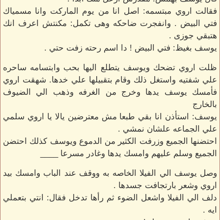
فقالت اروي مبتسمه: اصل انا من يوم الماركت وانا مسمياك
فتي البيض . وانفجرت ضاحكه وهى تكمل: مكنتش اعرف انك
هتبقي جوزى .
يوسف بغيظ: فتي البيض ! دا اسم رحته زفت حتي .
ظلت اروي تضحك ويوسف يتطلع اليها بحب وابتسامه ساحره
علي شفتيه واستغل ذلك وقام بتقبيلها علي خدها. شهقت اروي
فأمسك يوسف يدها وخرج من الغرفه وذهب الي الضيوف
بالخارج
يوسف: استأذن انا بقي طبعا مش معترضين يالا يا اروي سلمي
علي الجماعه علشان نمشي .
احتضنها الجميع وزرفت الكثير من الدموع ويوسف كذلك احتضن
الجميع وسلم عليهم وامسك يدها وغادر مسرعا ____
وصل يوسف الي الفيلا الخاصه به ووقف عند الباب وامسك بيد
اروي وشعر بارتجافت جسدها .
دلف الي الفيلا واشعل الضوء ثم رأها تدخل فقال: انتي بتعملي
ايه .