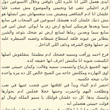
ايدى هعمل اللي انا عايزه لكن دلوقتي وخلال الاسبوعين دول
لازم اخليكي تثقى فيا وتحبيني والموضوع مش صعب عليا
علشان انا ادم الشافعى ومفيش بنت منفسهاش بس ابصلها هو
مش ذنبك علشان كده هعيشك اسبوعين في السحاب في سابع
سما وبعدها هرميكي لسابع ارض زى ما ابوكي عيش امي في
سابع سما وبعدين رماها لسابع ارض ثم ضحك بتوعد والشرر
يتطاير من عيونه فلقد استطاع شيطانه وغضبه السيطره عليه
ثم حملها وفتح الشرفه ودلف اللي الداخل .
فزع احمد ورأفت وسميه فضحك ادم مطمئنا: متقلقوش اصلها
اتكسفت شويه انا مكنتش اعرف انها خفيفه كده.
تنهد الجميع بارتياح وابتسمت سميه وقالت: وكمان حبيبتي تعبت
اوى النهارده ومكلتش حاجه من الصبح خالص كل ده مره واحده
جاب نتيجه عكسيه .
احضر ادم الماء وبدأ في افاقتها حتي فتحت عنيها في تعب
وتطلعت اليهم واحمرت وجنتها خجلا فجلس ادم بجوارها
وامسك يدها: كل ده علشان قولتلك يا سمو الملكه اومال لو
قولت حبيبتي هتعملي ايه .
ضحك الجميع اما يارا فكانت في موقف لا تحسد عليه واشتعلت