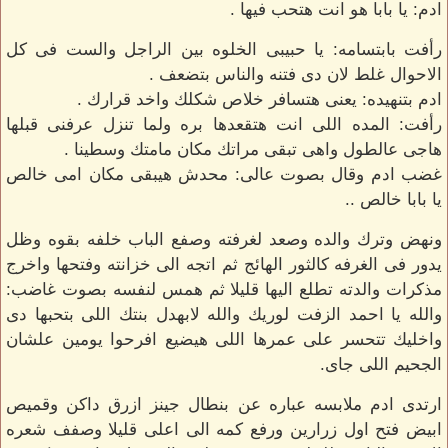
ادم: يا بابا هو انت هتحب فيها .
رأفت بابتسامه: يا حبيبى الخلوه بين الراجل والست فى كل
الاحوال غلط لان دى فتنه والناس بتضعف .
ادم بتنهيده: يعنى هتسافر خلاص شكلك واخد قرارك .
رأفت: المده اللى انت هتقعدها بره ولما تنزل عرفنى قبلها
هاجى عالطول واهى تبقى مراتك مكان مامتك وسطينا .
غضب ادم وقال بصوت عالى: محدش هيبقى مكان امى خالص
يا بابا خالص ..
ونهض وترك والده وصعد لغرفته وصفع الباب خلفه بقوه وظل
يدور فى الغرفه كالثور الهائج ثم اتجه الى خزانته وفتحها واخرج
مذكرات والدته تطلع اليها قليلا ثم همس لنفسه بصوت غاضب:
والله يا احمد الزفت لوريك والله لابهدل بنتك اللى بتحبها دى
واخليك تتحسر على عمرها اللى هيضيع افرحوا يومين علشان
الجحيم اللى جاى.
ارتدى ادم ملابسه عباره عن بنطال جينز ازرق داكن وقميص
ابيض فتح اول زرارين ورفع كمه الى اعلى قليلا وصفف شعره