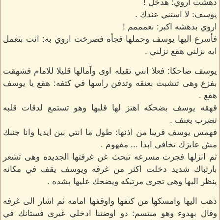
دهشت اروي: هدخل !
يوسف: لا استني عندك .
اروي بدهشه اكبر: نعمممم !
فأسرع اليها يوسف وحملها فجأه فصرخت اروي به: انت بتعمل
ايه نزلني هقع نزلني .
يوسف ضاحكا: فعلا انتي تقيله اوى وآمالها قليلا للامام فشهقت
بفزع وهى تتشبث بعنقه وتدفن راسها في كتفه: هقع يا يوسف
هقع .
قهقه يوسف بضحكه اهتز لها قلبها وهو تستمع لدقات قلبه
تضرب بعنف .
فهمس يوسف قريبا من اذنها: طول ما انتي بين ايديا وانا جنبك
مش عايزك تخافي ابدا ... مفهوم .
ثم انزلها فجرت مسرعه تبحث عن غرفتها الجديده وهى تشعر
بارتباك شديد دخلت اكثر من غرفه ويوسف يقف في مكانه
ينظر اليها وهى تجرى مرتبكه ويضحك عليها بشده .
ذهب اليها وامسكها من كتفها واوقفها امامه ثم اشار الى غرفه
وقال بهدوء وهو مبتسم: دو اوضتنا ادخلي غيرى فستانك في