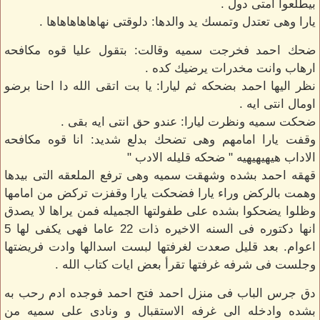
بيطلعوا امتى دول .
يارا وهى تعتدل وتمسك يد والدها: دلوقتى نهاهاهاهاهاها .
ضحك احمد فخرجت سميه وقالت: بتقول عليا قوه مكافحه
ارهاب وانت مخدرات يرضيك كده .
نظر اليها احمد بضحكه ثم ليارا: يا بت اتقى الله دا احنا برضو
اومال انتى ايه .
ضحكت سميه ونظرت ليارا: عندو حق انتى ايه بقى .
وقفت يارا امامهم وهى تضحك بدلع شديد: انا قوه مكافحه
الاداب هيهيهيهيه " ضحكه قليله الادب "
قهقه احمد بشده وشهقت سميه وهى ترفع الملعقه التى بيدها
وهمت بالركض وراء يارا فضحكت يارا وقفزت تركض من امامها
وظلوا يضحكوا بشده على طفولتها الجميله فمن يراها لا يصدق
انها دكتوره فى السنه الاخيره ذات 22 عاما فهى يكفى لها 5
اعوام. بعد قليل صعدت لغرفتها لبست اسدالها وادت فريضتها
وجلست فى شرفه غرفتها تقرأ بعض ايات كتاب الله .
دق جرس الباب فى منزل احمد فتح احمد فوجده ادم رحب به
بشده وادخله الى غرفه الاستقبال و ونادى على سميه من