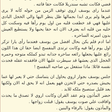
فضي فكانت تشبه سندريلا فكانت حقا فاتنه .
عندما راى يوسف اروي توقف الزمن من حوله كأنه لا يرى
غيرها ولم يرى ابدا بجمالها ظل ينظر اليها والي الخجل البادى
عليها فهي قد خطفت قلبه من اول يوم رأها فيه وسكنت كل
خليه من قلبه انه يعترف الان انه حقا يحبها ولا يستطيع العيش
بدون اميرته الساحره .
اما ادم فلم يكن بحال افضل من يوسف فعندما رأى يارا تزكر
اول يوم رأها فيه وكانت ترتدى البنفسج ايضا حقا ان هذا اللون
رائع عليها يجعلها رائعه ساحره جذابه تبدو كملكه متوجه وحمره
الخجل الذى يعشها قد سيطرت عليها الان فافقدته عقله فحدث
نفسه قائلا: ماذا ستفعل بي صاحبه البنفسج !
جلس يوسف بجوار اروي يحاول ان يتماسك حتي لا يعبر لها عما
يجيش بصدره حتي لاتحزن فهو يعمل انه لا يحق له الان ولكنها
بعد قليل ستصبح ملكه للابد .
حضر المأذون وتم عقد القران وكانت اروي لا تصدق ما يحدث
وافاقت علي صوت يوسف يقول: قبلت زواجها .
والمأذون يقول: بالرفاء والبنين .