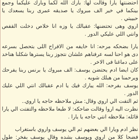
احتضنتها يارا وقالت لها: بارك الله لكما وبارك عليكما وجمع
بينكما في خير الف مبروك يا صديقه عمرى ربنا يسعدك يا
حبيبتي .
اروي وهى تحتضنها: عقبالك يا وزه انا خلاص دخلت القفص
وانتي اللي عليكي الدور .
يارا بضحكه مرحه: انا خايفه من الافراح اللى بتحصل بسرعه
دى هو احنا لسه عرفناهم علشان نتجوز ربنا يسترها شكلنا هناخد
على دماغنا فى الاخر .
كان ايضا ادم يحتضن يوسف: الف مبروك يا برنس ربنا يفرحك
ويرحمنا من هبلك شويه .
يوسف بفرحه: الله يبارك فيك يا ادم عقبالك انتي اللي عليك
الدور .
ثم التفت الي اروي وقال: مش ملاحظه حاجه يا اروي..
نظرت اليه اروا وقالت ضاحكه: لا طبعا ملاحظه والتفتت الي يارا
قائله: ملاحظه انتي حاجه يا يارا .
نظر ادم ويارا الي بعضهم ثم الي يوسف واروي باستغراب
فضحا كلا من اروي ويوسف بشده وقال يوسف بفخر: طول