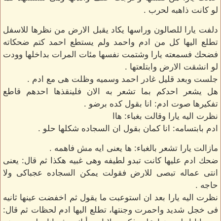
لو كانت ذاهبه لحرب .
دلفت يارا للصالون وراسها يكاد يقبل الارض من نظرها للاسفل
تطلع اليها كل من ادم واحمد ولم يستطع احمد كتم ضحكاته
فضحك فسمعته يارا وشتمت نفسها مئات المرات بداخلها وودت
لو انشقت الارض وابتلعتها .
جلست وبعد قليل غادر احمد وسميه وظلت هى مع ادم .
هل يشعر احدكم بما تشعر به الان فلينقذها احدهم قاطع
تفكيرها صوت ادم: انا بقول كده برضو .
نظرت اليه يارا وقالت بغباء: هاا
ادم بابتسامه: انا كمان بقول ان السجاده شكلها حلو .
مازالت يارا تشعر بالغباء: ها يعنى ايه مش فاهمه .
ضحك ادم عليها كانت تبدو لطيفه وهى غبيه هكذا ثم قال: يعنى
انتى عماله تبصى للارض فقولت يمكن السجاده عجباكى ولا
حاجه .
نظرت اليه يارا بعد ان استوعبت ما يقول ثم اخفضت عينها ثانيه
فى خجل شديد واحمرت وجنتها، تطلع اليها ادم لحظات ثم قال: