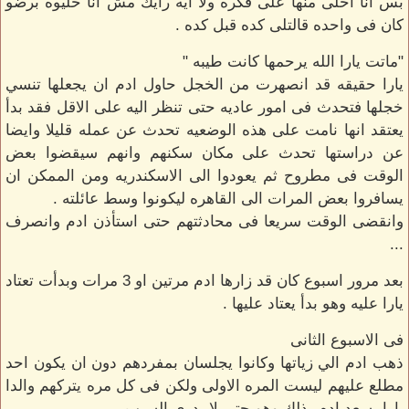
بس انا احلى منها على فكره ولا ايه رأيك مش انا حليوه برضو
كان فى واحده قالتلى كده قبل كده .
"ماتت يارا الله يرحمها كانت طيبه "
يارا حقيقه قد انصهرت من الخجل حاول ادم ان يجعلها تنسي
خجلها فتحدث فى امور عاديه حتى تنظر اليه على الاقل فقد بدأ
يعتقد انها نامت على هذه الوضعيه تحدث عن عمله قليلا وايضا
عن دراستها تحدث على مكان سكنهم وانهم سيقضوا بعض
الوقت فى مطروح ثم يعودوا الى الاسكندريه ومن الممكن ان
يسافروا بعض المرات الى القاهره ليكونوا وسط عائلته .
وانقضى الوقت سريعا فى محادثتهم حتى استأذن ادم وانصرف
...
بعد مرور اسبوع كان قد زارها ادم مرتين او 3 مرات وبدأت تعتاد
يارا عليه وهو بدأ يعتاد عليها .
فى الاسبوع الثانى
ذهب ادم الي زياتها وكانوا يجلسان بمفردهم دون ان يكون احد
مطلع عليهم ليست المره الاولى ولكن فى كل مره يتركهم والدا
يارا يسعد ادم بذلك وهو حتى لا يدرى السبب