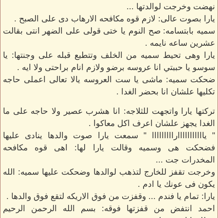
نهضت وخرجت لوالدتها ...
يارا بصوت عالى: لازم قوه مكافحه الارهاب دى على الصبح .
سميه بابتسامه: صح النوم يا ختى قولى على الضهر انتى بقالت
عشرين ساعه نايمه .
يارا وهى تحيط سميه من الخلف وتتطبع قبله على وجنتها: يا
سوسو يا حببتي انا عروسه برضو ولازم انام براحتى ولا ايه .
ضحكت سميه: ماشى يا ست العروسه يالا تعالى اعملى حاجه
تكليها علشان انا بحضر الغدا .
تركتها يارا واتجهت للثلاجه: انا هشرب عصير ولا حاجه على ما
الغدا يجهز علشان اعرف اكل معاكوا .
" يااااااااااارااااااااا " سمعت يارا صوت والدها ينادى عليها
فضحكت هى وسميه وقالت يارا لها: اهى قوه مكافحه
المخدرات جت ...
وخرجت تقفز للخارج لتذهب لوالدها وضحكت عليها سميه: الله
يكون فى عونك يا ادم .
يارا: تمام يا فندم ... وقفزت من فوق الاريكه لتقع فوق والدها .
احمد انتفض من قفزتها فوقه: بسم الله الرحمن الرحيم