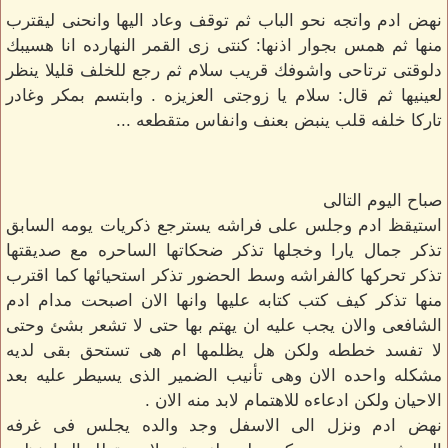
نهض ادم واتجه نحو الباب ثم توقف وعاد اليها وانحنى ليقترب
منها ثم همس بجوار اذنها: كنتى زى القمر النهارده انا هسيبك
دلوقتى ترتاحى واشوفك قريب سلام ثم رجع للخلف قليلا ينظر
لعينيها ثم قال: سلام يا زوجتى العزيزه . وابتسم بمكر وغادر
تاركا خلفه قلب ينبض بعنف وانفاس متقطعه ...
صباح اليوم التالى
استيقظ ادم وجلس على فراشه يسترجع ذكريات يومه السابق
تذكر جمال يارا وخجلها تذكر ضحكاتها الساحره مع صديقتها
تذكر تحركها كالفراشه وسط الحضور تذكر استحيائها كما اقترب
منها تذكر كيف كتب كتابه عليها وانها الان اصبحت مدام ادم
الشافعى والان يجب عليه ان يهتم بها حتى لا تشعر بشئ وحتى
لا تفسد خططه ولكن هل يظلمها ام هى تستحق بقى لديه
مشكله واحده الان وهى تأنيب الضمير الذى يسيطر عليه بعد
الاحيان ولكن ادعاءه للاهتمام لابد منه الان .
نهض ادم ونزل الى الاسفل وجد والده يجلس فى غرفه