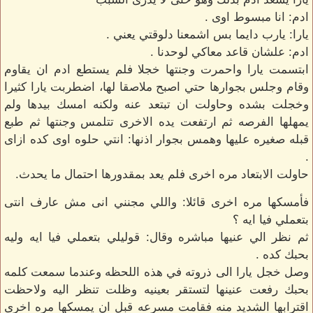
ادم: انا مبسوط اوى .
يارا: يارب دايما بس اشمعنا دلوقتي يعني .
ادم: علشان قاعد معاكي لوحدنا .
ابتسمت يارا واحمرت وجنتها خجلا فلم يستطع ادم ان يقاوم
وقام وجلس بجوارها حتي اصبح ملاصقا لها، اضطربت يارا كثيرا
وخجلت بشده وحاولت ان تبتعد عنه ولكنه امسك بيدها ولم
يمهلها الفرصه ثم ارتفعت يده الاخرى تتلمس وجنتها ثم طبع
قبله صغيره عليها وهمس بجوار اذنها: انتي حلوه اوى كده ازاى
.
حاولت الابتعاد مره اخرى فلم يعد بمقدورها احتمال ما يحدث.
فأمسكها مره اخرى قائلا: واللي مجنني انى مش عارف انتى
بتعملي فيا ايه ؟
ثم نظر الي عنيها مباشره وقال: قوليلي بتعملي فيا ايه وليه
بحبك كده .
وصل خجل يارا الى ذروته في هذه اللحظه وعندما سمعت كلمه
بحبك رفعت عنينها لتستقر بعينيه وظلت تنظر اليه ولاحظت
اقترابها الشديد منه فقامت مسرعه قبل ان يمسكها مره اخرى