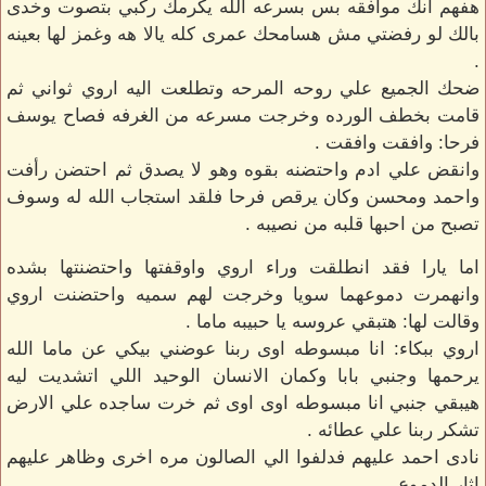
هفهم انك موافقه بس بسرعه الله يكرمك ركبي بتصوت وخدى
بالك لو رفضتي مش هسامحك عمرى كله يالا هه وغمز لها بعينه
.
ضحك الجميع علي روحه المرحه وتطلعت اليه اروي ثواني ثم
قامت بخطف الورده وخرجت مسرعه من الغرفه فصاح يوسف
فرحا: وافقت وافقت .
وانقض علي ادم واحتضنه بقوه وهو لا يصدق ثم احتضن رأفت
واحمد ومحسن وكان يرقص فرحا فلقد استجاب الله له وسوف
تصبح من احبها قلبه من نصيبه .
اما يارا فقد انطلقت وراء اروي واوقفتها واحتضنتها بشده
وانهمرت دموعهما سويا وخرجت لهم سميه واحتضنت اروي
وقالت لها: هتبقي عروسه يا حبيبه ماما .
اروي ببكاء: انا مبسوطه اوى ربنا عوضني بيكي عن ماما الله
يرحمها وجنبي بابا وكمان الانسان الوحيد اللي اتشديت ليه
هيبقي جنبي انا مبسوطه اوى اوى ثم خرت ساجده علي الارض
تشكر ربنا علي عطائه .
نادى احمد عليهم فدلفوا الي الصالون مره اخرى وظاهر عليهم
اثار الدموع .