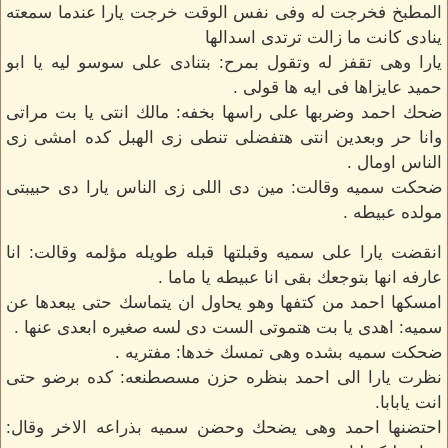
المطبخ فخرجت له وفى نفس الوقت خرجت يارا عندما سمعته
ينادى كانت ما زالت ترتدى اسدالها
يارا وهى تقفز له وتقول بمرح: بتنادى على سوسو ليه يا ابو
حميد عايزاها فى ايه ها قولى .
ضحك احمد وضربها على راسها بخفه: مالك انتى يا بت مراتى
وانا حر وبعدين انتى هتفضلى تنطى زى الهبل كده امشى زى
الناس اومال .
ضحكت سميه وقالت: مين دى اللى زى الناس يارا دى حبيبتى
مولده عبيطه .
انقضت يارا على سميه وقبلتها قبله طويله مؤلمه وقالت: انا
عارفه انها بتوجعك بقى انا عبيطه يا ماما .
امسكها احمد من كتفها وهو يحاول ان يتماسك حتى يبعدها عن
سميه: اهدى يا بت هتموتى الست دى لسه صغيره ابعدى عنها .
ضحكت سميه بشده وهى تمسك خدها: مفتريه .
نظرت يارا الى احمد بنظره حزن مسصطنعه: كده برضو حتى
انت يابابا.
احتضنها احمد وهى يضحك وحضن سميه بذراعه الاخر وقال: