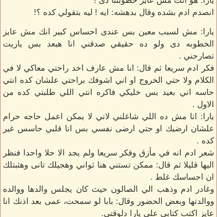
يارا: هو انت مش عايز خطوبتنا دى !
انصدم ادم بشده وقال بدهشه: ايه ! ليه بتقولي كده ؟!
يارا: مش لسبب معين بس عندى احساس كبير انك مش عايز
الخطوبه دى ولو ده حقيقي صدقني انا هبعد بس ياريت
تصارحني .
فكر ادم سريعا ثم قال: انا مش عارف اخد راحتي معاكي لا في
الكلام ولا حتي الخروج او اني اشوفك براحتي علشان كده انتي
حاسه اني بعيد بس خليكي فاكره انتي اللي طلبتي كده من
الاول .
يارا: انا مش ده اللي شاغلني لاني لا يمكن اعمل حاجه حرام
علشان ارضيك او حتي ارضى نفسي بس انا قلبي حاسس غير
كده .
شعر ادم انه في مأزق وفكر سريعا ولم يجد الا حلا واحدا فنظر
اليها قليلا ثم قال: ممكن تستني هنا ثواني وهجيلك تانى وهثبتلك
ان احساسك غلط .
وغادر ادم وذهب الي الصالون حيث كان يجلس والدها ووالده
ووالدتها وبعض الحضور وقال: بابا لو سمحت، عمى بعد اذنك انا
عايز اكتب كتابي علي يارا دلوقتي.