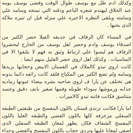
وكذلك ادم ظل مع يوسف طوال الوقت وقضى يوسف يومه
عند الحلاق ليهندم شعره الناعم وذقنه التي تمنحه وسامه علي
وسامته ويلقى النظره الاخيره علي منزله قبل ان تنيره ملاكه
الذى يحبها .
في المساء كان الزفاف في حديقه الفيلا حضر الكثير من
اصدقاء يوسف وادم وحضر اهل يوسف من الخارج ليحضروا
الزفاف هم ليسوا علي ارتباط وثيق به فهم لا يلتقوا الا في
المناسبات . وكذلك اهل اروي حضر القليل منهم ايضا .
كانت اروي تبدو كالملاك في الفستان الابيض وحجابها يزيدها
وسامه ولم تضع الكثير من المكياج فلقد كانت رائعه دائما بدونه
هى تختلف عن يارا ف اروي صاحبه بشره بيضاء عيونها رماديه
جذابه ورموشها سوداء طويله وفمها صغير بانف دقيق وجسد
متناسق فكانت فاتنه تبدو كالاميرات .
اما يارا فكانت ترتدى فستان باللون البنفسج من طبقتين الطبقه
السفلي مزخرفه كلها باللون الفضي والطبقه العليا باللون
البنفسج الشفاف فكان يظهر لمعان الطبقه السفلي الذى
اضفي لمعانا عليها وتردى حجاب باللون البنفسج والفضى وحذاء