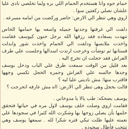
حمام جوه وانا هستخدم الحمام اللي بره ولما تخلصي نادى عليا
علشان نصلي ركعتين سوا .
اروي وهي تنظر الي الارض: حاضر وركضت من امامه مسرعه .
دلفت الي غرفتها وجدتها جميله واسعه بها حمامها الخاص
تنهدت بسعاده فقد رزقها الله برجل حنون كيوسف فقامت
واخذت ملابسها ودلفت الي الحمام واخذت شور وابدلت
فستانها ثم توضأت وخرجت ارتدت اسدالها وجلست علي طرف
الفراش فقد خجلت ان تخرج اليه .
بعد قليل من الوقت سمعت طرق علي الباب ودخل يوسف
وجدها جالسه علي الفراش وحمره الخجل تكسي وجهها
فاقترب منها: مش ناديتي عليا ليه ؟
قالت بخجل وهى تنظر الي الارض: ااه مش عارفه اتحرجت ؟
يوسف بضحكه: طب يالا يا مدوخاني .
فقامت اروي وصلت خلف يوسف لاول مره في حياتها فتحقق
حلمها بأن يصلي زوجها بها وشكرت الله كثيرا في سجودها علي
نعمته عليها ظلت تبكي فتره شكرا لله . سمعها يوسف وهي
تنتحب فأطال سجوده .