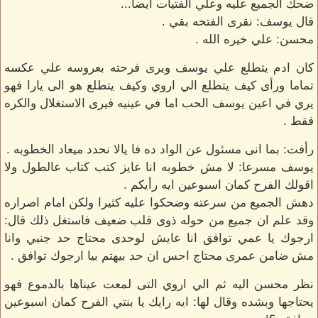
ضحك الجميع عليه وعلي الفتيات ايضا...
قال يوسف: نقرى الفتحه بقي .
محسن: علي خيره الله .
كان ادم يتطلع علي يوسف ويرى فرحته بعروسه علي عكسه
تماما ورأى كيف يتطلع الي اروي وكيف يتطلع هو الى يارا فهو
يري في اعين يوسف الحب اما في عينيه فيرى الاستغلال والكره
فقط .
رأفت: بما انى مسئول عن الواد ده فا يالا نحدد ميعاد الخطوبه .
يوسف مسرعا: لا مش خطوبه انا عايز كتب كتاب عالطول ولا
اقولك الفرح كمان اسبوعين ايه رأيكم .
دهش الجميع من سرعته وضحكوا عليه كثيرا ولكن امام اصراره
وقد علم ان جميع من حوله ذوى قلب ضعيف فاستغل ذلك قال:
ارجوك يا عمي توافق انا عايش لوحدى محتاج حد جنبي وانا
مش ضامن عمرى محتاج احس ان حد بيهتم بيا ارجوك توافق .
نظر محسن اليه ثم الي اروي التى لمعت عيناها بالدموع فهو
يحتاجها وبشده وقال لها: ايه رايك يا بنتي الفرح كمان اسبوعين