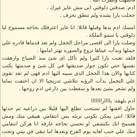
ادم: صدقتي دلوقتي انى مش عايز غيرك .
خجلت يارا بشده ولم تنطق بحرف .
امسك ادم يدها وقبلها قائلا: انا عايز اعترفلك بحاجه مسموح ليا
دلوقتي يا سمو الملكه .
وصلت يارا الى اقصى مراحل الخجل ولم تعد قدماها قادره علي
حملها وبدأت عيناها تزوغ والصوره تهتز امامها .
فلقد تعبت يارا كثيرا ولم تأكل اى شئ منذ الصباح وارهقت
نفسها حتي تكون جوار صديقتها في كل شئ و صدمتها بكتب
كتابها والان هذا الخجل الذى سببه اليها ادم فهى لم تعد تقوى
علي التحمل بدأت الرؤيه تتلاشي تدريجيا الا ان اختفت تماما
ولم تشعر بشئ بعدها و سقطت بين ذارعي ادم زوجها .
ادم بلهفه: ياااارااااااا
حاول افقتها لم تستجب تطلع اليها قليلا بين ذراعيه ثم حدثها
قائلا: انتى يمكن تكونى بريئه بس انتقامي هيبقي منك ومش
هسمح انك تكتشفي او تحسي بحاجه عارفه انا هركن انتقامي
منك علي جنب لغايه يوم الفرح وبعدها اما تبقي في بيتي وتحت