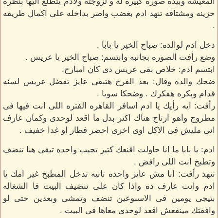
المعيشه وبيده صوره كبيره له و لزوجته ولادم يتطلع اليها بنظره
حزينه ومشتاقه تنهد ادم بغضب واصر بداخله على اكمال طريقه
.
دخل ادم لوالده: صباح الخير يا بابا .
وضع رأفت الصوره بجانبه وابتسم: صباح الخير يا عريس .
ابتسم ادم: خلاص بقى عريس دى كان امبارح.
ضحك والده وقال: بعد الفرح هتبقى عايز تفضل عريس لسنه
قدام وبكره هفكرك . وضحكا سويا .
رأفت: ايه رأيك يا ادم اسافر القاهره الفتره اللى انت فيها فى
مطروح واهو ارتاح هناك اكتر بدل ما اقعد لوحدى وكمان عارف
انى مليش فى الاكل اوى اخرى احضر فطار او غدا خفيف .
ادم: يا بابا ما انا حاولت اقنعك كتير تجيب واحده تبقى هنا تنضف
وتطبخ انت اللى رافض .
تنهد رأفت: انا مش عايز واحده تانيه تدخل المطبخ غير امك يا
ادم وانت عارف ده واذا كان على تنضيف البيت فا الشغاله
بتيجى يومين فى الاسبوعين تنضف وتمشى وبعدين حتى لو
وافقتك مينفعش اقعد لوحدى معاها فى البيت .