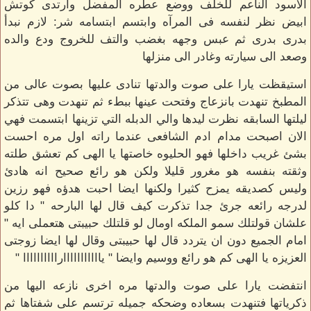
الاسود الناعم للخلف ووضع عطره المفضل وارتدى كوتش
ابيض نظر لنفسه فى المرآه وابتسم ابتسامه شر: لازم نبدأ
بدرى بدرى ثم عبس وجهه بغضب والتف للخروج ودع والده
وصعد الى سيارته وغادر الى منزلها
استيقظت يارا على صوت والدتها تنادى عليها بصوت عالى من
المطبخ تنهدت بانزعاج وفتحت عينها ببطء ثم تنهدت وهى تتذكر
ليلتها السابقه نظرت ليدها والي الدبله التي تزينها ابتسمت فهي
الان اصبحت مدام ادم الشافعى عندما راته اول مره احست
بشئ غريب داخلها فهو الحليوه خاصتها يا الهى كم تعشق طلته
وثقته بنفسه هو مغرور قليلا ولكن هو رائع صحيح انه هادئ
وليس كصديقه يمزح كثيرا ولكنها ايضا احبت هدؤه فهو رزين
لدرجه رائعه جرئ جدا تذكرت كيف قال لها البارحه " دا كلو
علشان قولتلك سمو الملكه اومال لو قلتلك حبيبتى هتعملى ايه "
امام الجميع دون ان يتردد قال لها حبيبتى وقال لها ايضا زوجتى
العزيزه يا الهى كم هو رائع ووسيم وايضا " ياااااااااااراااااااااا "
انتفضت يارا على صوت والدتها مره اخرى نازعه اليها من
ذكرياتها فتنهدت بسعاده وضحكه جميله ترتسم على شفتاها ثم