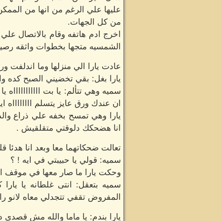
عليها علي الرغم من انها من الممكن
من كل الجهات.
اخرج ادم هاتفه وقام بالاتصال علي 
الشمسيه متجها بخطوات واثقه رصينه 
عادت يارا الي منزلها وما اندلفت و
يارا بغل: بقي تخضيني الصبح كده وا
سميه وهي تتألم: يا بت اااااااااااه ي
ان عندك ورق عايز يتسلم ااااااااه اي
يارا وهي تمسح بخفه علي ذراع والدت
انا هضحكك دلوقتي متقلقيش .
تعالت ضحكاتهما معا وبعد انا هدئا ق
سميه: قولي يا حبيبتي في ايه ! ؟
وحكت يارا ما صار معها في موقف ال
سميه بتعقل: انتى غلطانه يا يارا
المفروض تقفي تتجدلي معاه لانو را
يارا بندم: يا ماما والله مش قصدى