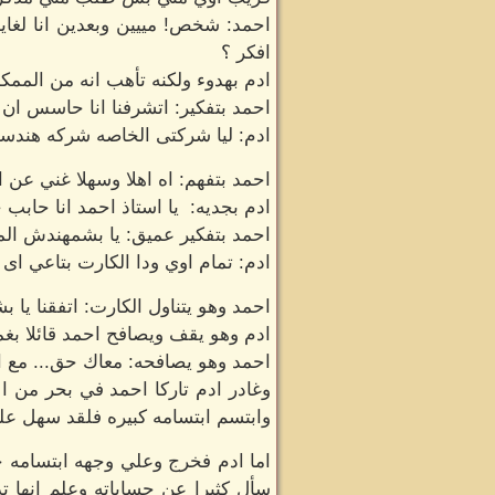
احمد: شخص! مييين وبعدين انا لغا
افكر ؟
ادم بهدوء ولكنه تأهب انه من الممك
احمد بتفكير: اتشرفنا انا حاسس ا
ادم: ليا شركتى الخاصه شركه هندسه 
احمد بتفهم: اه اهلا وسهلا غني عن
ادم بجديه: يا استاذ احمد انا حابب 
احمد بتفكير عميق: يا بشمهندش ا
ادم: تمام اوي ودا الكارت بتاعي ا
احمد وهو يتناول الكارت: اتفقنا ي
ادم وهو يقف ويصافح احمد قائلا بغم
احمد وهو يصافحه: معاك حق... مع 
وغادر ادم تاركا احمد في بحر من ال
وابتسم ابتسامه كبيره فلقد سهل عليه
اما ادم فخرج وعلي وجهه ابتسامه خ
سأل كثيرا عن حساباته وعلم انها ت