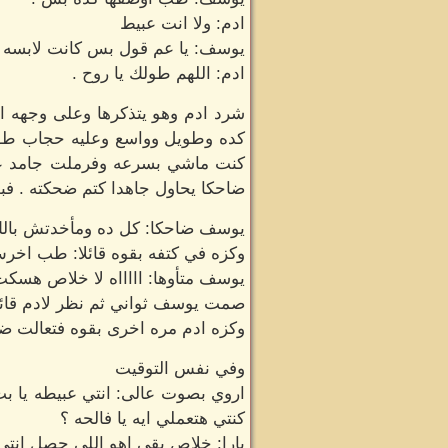
ادم: ولا انت عبيط
يوسف: يا عم قول بس كانت لابسه اي
ادم: اللهم طولك يا روح .
شرد ادم وهو يتذكرها وعلى وجهه اب
كده وطويل وواسع وعليه حجاب طوي
كنت ماشي بسرعه وفرملت جامد ع
ضاحكا يحاول جاهدا كتم ضحكته . فب
يوسف ضاحكا: كل ده ومأخدتش بالك 
وكزه في كتفه بقوه قائلا: طب اخرس
يوسف متأوها: اااااه لا خلاص هسك
صمت يوسف ثواني ثم نظر لادم قائ
وكزه ادم مره اخرى بقوه فتعالت
وفي نفس التوقيت
اروي بصوت عالى: انتي عبيطه يا بت
كنتي هتعملي ايه يا فالحه ؟
يارا: خلاص بقي اهو اللي حصل انتي