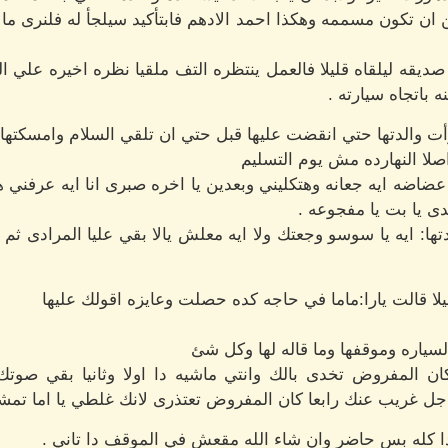
 ان تكون مسممه وهكذا احمد الادهم فابتأكيد سيلجأ له فلنرى ما
صديقه ليلقاه قليلا فالعمل ينتظره التف ملقيا نظره اخيره علي ا
باتجاه سيارته .
رأت والدتها حتي انقضت عليها قبل حتي ان تلقي السلام وامسكتها
صلا النهارده مش يوم التسليم
ا عضاضه ايه جعانه وهتكليني وبعدين يا اخره صبرى انا ايه عرفني هو 
دى يا بت يا مفجوعه .
ها: ايه يا سوسو وجعتك ولا ايه معلش يالا بقي عليا المرادى ثم
ليلا قالت يارا:ماما في حاجه كده حصلت وعايزه اقولك عليها
سياره وموقفها وما قاله لها وكل شئ
 كان المفروض تخدى بالك وانتي ماشيه دا اولا وثانيا بقي صوت
جل غريب عنك رابعا كان المفروض تعتذرى لانك غلطي يا اما تم
 دا كله بس حاضر وان شاء الله مقعش في الموقف دا تاني .