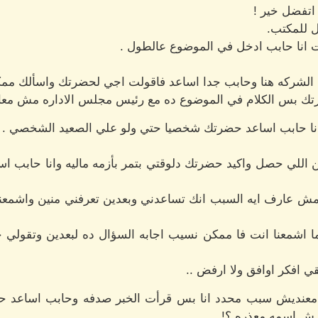
اتفضل خير !
 للمكتب.
ت انا حابب ادخل في الموضوع عالطول .
يها الشركه هنا وحابب جدا اساعد فاقولت اجي لحضرتك واسألك مم
 بس الكلام في الموضوع ده مع رئيس مجلس الاداره مش معايا 
انا حابب اساعد حضرتك شخصيا حتي ولو علي الصعيد الشخصي .
ي حصل واكيد حضرتك دلوقتي بتمر بأزمه ماليه وانا حابب اساع
 مش عارف ايه السبب انك تساعدني وبعدين تعرفني منين واشمعنا
 اشمعنا انت فا ممكن نسيب اجابه السؤال ده لبعدين وتقولي 
 افكر اوافق ولا ارفض ..
يا معنديش سبب محدد انا بس قرأت الخبر صدفه وحابب اساعد
ش اسمه معذره ؟!