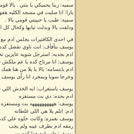
سميه: ربنا يحميكي يا بنتي . يالا ق
يارا: انا صليت في مسجد الكليه هقوم
سميه: طيب يا حبيبتي قومي يالا .
ودلفت يالا وبدلت ثيابها وكحال كل ا
في احدى الكافتيرات يجلس ادم مع
يوسف بتأفأف: انت ناوي تفضل كده كت
ادم بجديه: استرجل شويه عايزين ن
يوسف: انا مرتاح كده يا عم ملكش في
ادم بابتسامه: يالا يا يلا من هنا ه
وخرجا سويا وبمجرد انا رأى يوسف عر
يوسف باستغراب: ايه الخدش اللي ف
ادم بحده: دي بت مستفزه
يوسف: ههههههههههه بت ومستفزه وقد
ادم: اتلم يلا هي اللي غلطانه
يوسف بغمزه: وكانت حلوه علي كده ب
رمقه ادم بطرف عينه ولم يجب
يوسف: طب اوصفها كده بس .