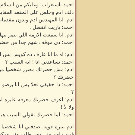
احمد باستغراب: وعليكم من السلام 
دلف ادم وجلس علي المقعد المقابل
ادم: انا المهندس ادم وبدون مقدما
احمد: ياريت اتفضل .
ادم: انا سمعت الازمه اللي بتمر ب
احمد: دى موقف شهم جدا من حضرتك
ادم: اه ما انا عارف ده كويس بس 
احمد: تساعدني انا ! ايه السبب ؟
ادم: مش حضرتك مضرر شخصيا من الل
حضرتك ؟
احمد: دا حقيقي فعلا بس انا برضو
؟
ادم: اعرف حضرتك معرفه عابره اما
ولا لأ !
احمد: لما حضرتك تقولي السبب هبقي
ادم بنبره قويه: صدقني انا شخص
قريب اوي مني بس طلب مني مذكر