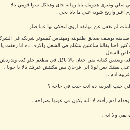
ومي صلي وغيرى هدومك بابا زمانه جاى وهناكل سوا قومي يالا .
 اغير واريح شويه علي ما بابا يجي .
لبنات لم تغفل عن مهاتفه اروي لتحكي لها عما صار .
 صديقه يوسف صديق طفولته ومهندس كمبيوتر شريكه في الشركه
ير احنا بقالنا ساعتين بنتكلم في الشغل والارف ده انا زهقت يا 
خلص الشغل .
ه وبعدين كفايه بقي جعان يالا ناكل في مطعم حلو كده وندردش ش
مك علي بطنك بس لولا اني فرحان بس مكنتش عبرتك يالا يا خويا .
بيه ادم ..
ي جنب العربيه ده انت خبت في حاجه ؟
ام ادم رأفت لا الله يكون في عونها بصراحه .
قي ولا ايه .