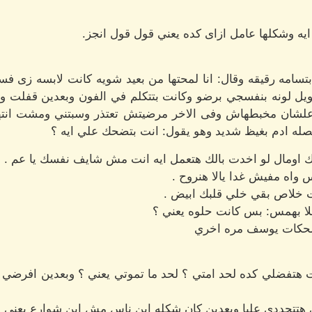
ه وشكلها عامل ازاى كده يعني قول قول انجز.
تسامه رقيقه وقال: انا لمحتها من بعيد شويه كانت لابسه زى فس
ل لونه بنفسجي برضو وكانت بتتكلم في الفون وبعدين قفلت و
لشان مخبطهاش وفى الاخر مرضيتش تعتذر وسبتني ومشت انته
صله ادم بغيظ شديد وهو يقول: انت بتضحك علي ايه ؟
اومال لو اخدت بالك هتعمل ايه انت مش شايف نفسك يا عم . و
 واه مفيش غدا يالا هنروح .
ت خلاص بقي خلي قلبك ابيض .
لا بهمس: بس كانت حلوه يعني ؟
 ضحكات يوسف مره اخري
 هتفضلي كده لحد امتي ؟ لحد ما تموتي يعني ؟ وبعدين افرضي 
 هتتجددى عليا وبعدين كان شكله ابن ناس مش ابن شوارع يعني .