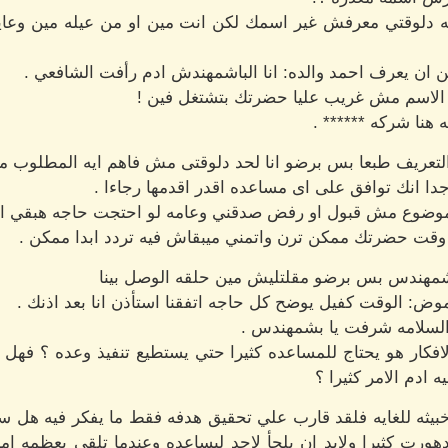
يه دلوقتي معرفش غير اسمك لكن انت مين او من عيله مين وعا
ن ان يعرف احمد والده: انا الباشمهندش ادم رأفت الشافعي .
ن الاسم مش غريب عليا حضرتك بتشتغل فين !
هنا شركه ****** .
 التعريف طبعا بس برضو انا لحد دلوقتى مش فاهم ايه المطلوب م
جدا انك توافق على اى مساعده اقدر اقدمها رجاءا .
لموضوع مش قبول او رفض صدقني وعامه لو احتجت حاجه هبقي ال
ى وقت حضرتك ممكن ترن واتمني ميبقاش فيه تردد ابدا ممكن .
ا بشمهندس بس برضو مقلتليش مين حلقه الوصل بينا
وض: الوقت كفيل يوضح كل حاجه اتفقنا استأذن انا بعد اذنك .
السلامه شرفت يا بشمهندس .
افكار هو يحتاج للمساعده كثيرا حتي يستطيع تنفيذ وعده ؟ فهل 
 ادم الامر كثيرا ؟
بيثه للغايه فلقد قارب علي تحقيق هدفه فقط ما يفكر فيه هل سي
دهورت كثيرا ولابد ان يلجأ لاحد ليساعده وعندما تلقي بعظمه ام