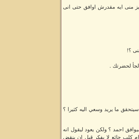
يز منى ايه مقدرش اوافق حتى انى
نى ؟!
جأ لحضرتك .
سيتحقق ما يريد وسعي اليه كثيرا ؟
وافق احمد ؟ ولكن يعود ليقول انه
ام كلب جائع لا يفكر قبل ان ينقض