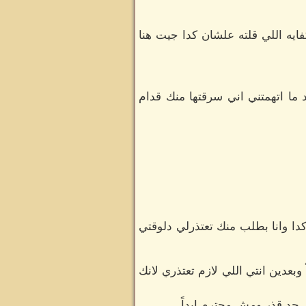
ايه اللي قلته علشان كدا جيت هنا
 ما اتهمتني اني سرقتها منك قدام
دا وانا بطلب منك تعتذرلي دلوقتي
عدين انتي اللي لازم تعتذري لانك
حد قذر ومش محترم ابداً.