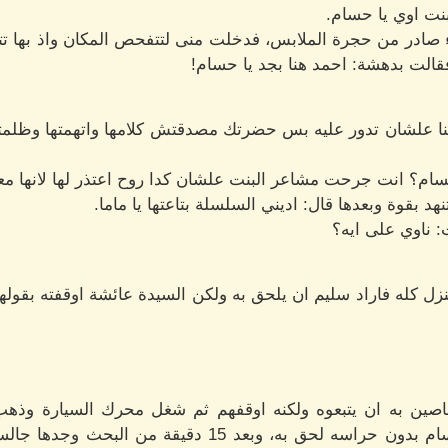
نت اوي يا حسام.
در من حجرة الملابس، فدخلت منى لتتفحص المكان واذ بها تتف
الت بدهشة: احمد هنا بجد يا حسام!
نا علشان تدور عليه بس حضرتك مصدقتش كلامها واتهمتها وظلمته
سام؟ انت جرحت مشاعر البنت علشان كدا روح اعتذر لها لانها 
هد بقوة وبعدها قال: اديني السلسلة بتاعتها يا ماما.
: ناوي على ايه؟
 كله فاراد سليم ان يلحق به ولكن السيدة عائشة اوقفته بقولها:
اصين به ان يتبعوه ولكنه اوقفهم ثم شغل محرك السيارة وذه
مهران فكان يراقبه وعندما خرج حسام بدون حراسه لحق به، 