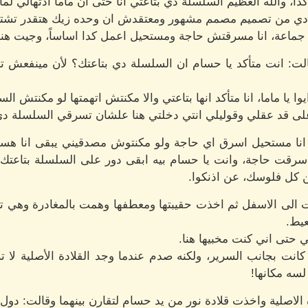
دا، والله العظيم السلسلة دي بتاعتي انا حتى ان ماما ادتهالي لم
ي من تصميم مصمم مشهور ومعتقدش ان وحده زيك هتقدر تشتريها 
 جماعة، انا مسرقتش حاجة ومستحيل اعمل كدا اساساً، وجيت هن
لت: انت متأكد يا حسام ان السلسلة دي بتاعتك؟ لأن مينفعش تته
وا يا ماما، انا متأكد انها بتاعتي والا مكنتش اتهمتها لو مكنتش ا
لى قد عقلي وقوليلي انتي دخلتي هنا علشان تسرقي السلسلة دي 
وا انا مستحيل اسرق اي حاجة ولو مكنتوش مصدقيني يبقى انا هس
رقت حاجة، وانت يا حسام بيه ابقى دور على السلسلة بتاعتك 
من كل فلوسك، عن اذنكوا.
الى الاسفل ثم اخذت حقيبتها ومعطفها وهمت بالمغادرة وهي تبك
يط.
 حتى اني كنت مخبيها هنا.
 كانت بجانب السرير، ولكنه صدم عندما وجد القلادة الأصلية لا 
سه مكانها!
الاصلية واخذت قلادة نور من يد حسام لتقارن بينهما وقالت: دول