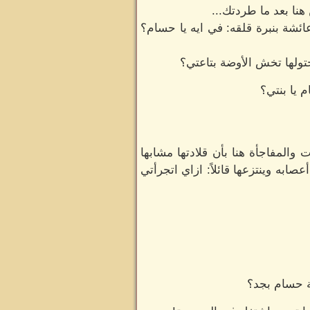
نا بعد ما طردتك...
ئشة بنبرة قلقه: في ايه يا حسام؟
ولها تخش الأوضة بتاعتي؟
 يا بنتي؟
ت والمفاجأة هنا بأن قلادتها مشابها
ابه وينتزعها قائلاً: ازاي اتجرأتي
ة حسام بجد؟