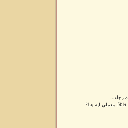
رجاء...
اً: بتعملي ايه هنا؟