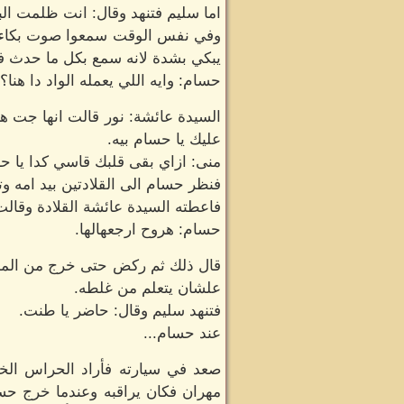
اما سليم فتنهد وقال: انت ظلمت الب
وفي نفس الوقت سمعوا صوت بكاء صا
يبكي بشدة لانه سمع بكل ما حدث فق
حسام: وايه اللي يعمله الواد دا هنا؟
السيدة عائشة: نور قالت انها جت ه
عليك يا حسام بيه.
منى: ازاي بقى قلبك قاسي كدا يا ح
فنظر حسام الى القلادتين بيد امه وتن
فاعطته السيدة عائشة القلادة وقالت
حسام: هروح ارجعهالها.
قال ذلك ثم ركض حتى خرج من المنزل
علشان يتعلم من غلطه.
فتنهد سليم وقال: حاضر يا طنت.
عند حسام...
صعد في سيارته فأراد الحراس الخ