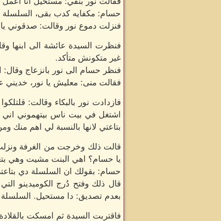
فقالت نور بنفي: مستحيل انا اعمل ك
حسام: مكفايه كدب بقى، السلسلة د
فنزلت دموع نور وقالت: صدقوني يا
فنظرت السيدة عائشة الى ابنها وقا
غير متكونش متأكد.
فنظر حسام الى نور بانزعاج وقال: اي
فقالت منى: معليش يا نور، خديني ع
فازدادت نور بالبكاء وقالت: قلتلك
اشتغل في بيت ناس بيتهموني اني س
بتاعتي لانها بالنسبة لي اهم منك و
قالت ذلك وخرجت من الغرفة ونزلت 
يا حسام؟ اهي البنت مشيت وهي بتع
حسام: بقولك ان السلسلة دي بتاعتي
قال ذلك وفتح دُرج الكوميدينو التي
بعدم تصديق: دا مستحيل. السلسلة ل
فاقتربت السيدة ثم امسكت بالقلادة 