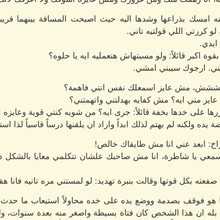
ه امسك بذراعها وشدها اليه حيث اصبحت المسافة بينهما قريب
 كررتي اللي قولتيه تاني.
ايدي.
وة اكبر قائلاً: ولو مسبتهاش هتعمليه ايه يا حلوه؟
ني. ارجوك سيبني امشي.
شششش، مش عايز اسمعلك نفس انتي فاهمة؟
ايز مني ايه؟ مش كفايه بهدلتني واتهمتني؟
ا على خدها بخفة قائلاً: جرى ايه؟ من شويه كنتي قوية وعايزه 
ضة يده ولكنه لم يهتم لذلك ابداً واراد ان يلقنها درساً قاسياً لذا 
اخ: ابعد عني انا مش طايقاك خالص!
معي يا شاطرة، انا مش صاحبك علشان تتكلمي معايا بالشكل دا و
فعته بكل قوتها وقالت بنبرة تهديد: لو لمستني مره تانيه فانا هق
هو فوقف بصدمة ووضع يده على خده محاولاً استيعاب ما حدث لأن
له ان هذا الشخص كان فتاة بسيطة واصغر منه بعدة سنوات، و