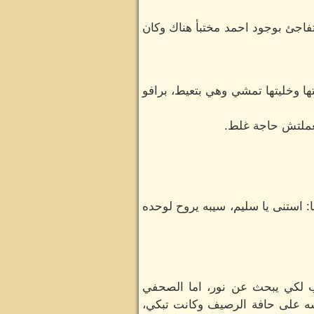
اجئ بوجود احمد مختبأ هناك وكان
ا وخليتها تمشي وهي بتعيط، برافو
معملتش حاجة غلط.
 استنى يا سليم، سيبه يروح لوحده
ب لكي يبحث عن نور، اما الصحفي
وبعد 15 دقيقة من البحث وجدها جالسه على حافة الرصيف وكانت تبكي،