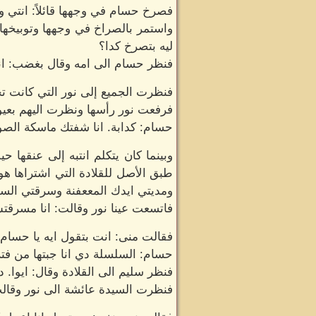
فصرخ حسام في وجهها قائلاً: انتي 
واستمر بالصراخ في وجهها وتوبيخها
ليه بتصرخ كدا؟
فنظر حسام الى امه وقال بغضب: ان
فنظرت الجميع إلى نور التي كانت تح
فرفعت نور رأسها ونظرت اليهم بعيونها
حسام: كدابة. انا شفتك ماسكة الصو
وبينما كان يتكلم انتبه إلى عنقها حي
طبق الأصل للقلادة التي اشتراها هو 
ومديتي ايدك المععفنة وسرقتي السل
فاتسعت عينا نور وقالت: انا مسرقتش
فقالت منى: انت بتقول ايه يا حسام؟
حسام: السلسلة دي انا جبتها من فت
فنظر سليم الى القلادة وقال: ايوا.
فنظرت السيدة عائشة الى نور وقالت