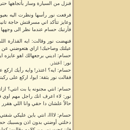
فنزل من السيارة وسار بأتجاهها حتى
فرفعت نور رأسها ونظرت اليه بعيون
وعايز تتأكد اني مسرقتش حاجة تانيه
فأرتبك حسام عندما نظر الى وجهها 
فنهضت نور وقالت: ايه القذارة الل
عيلتك وصاحبك! ازاي هتعوضني عن 
حسام: اديني برجعهالك اهو عايزه اي
نور: اعتذر.
حسام: ايه؟ اعتذر! وايه رأيك اركع
فقالت نور بثقة: ايوا، اركع على ركب
حسام: انتي مجنونه يا بت انتي؟ ازا
نور: لاء اعرف انك راجل مهم اوي ف
حالاً علشان دا حقي وانا اللي هقرر 
حسام: لاااا، انتي باين عليكي شفت
دخلتي أوضتي بدون اذن وبسببك حص
فانزعجت نور من كلامه وقالت: كفاي