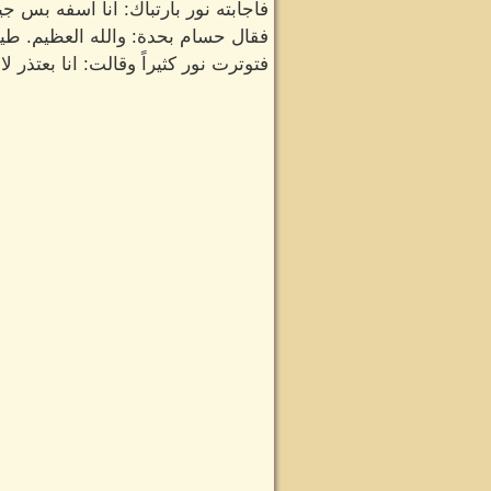
فأجابته نور بأرتباك: انا اسفه بس ج
فقال حسام بحدة: والله العظيم. طي
فتوترت نور كثيراً وقالت: انا بعتذر