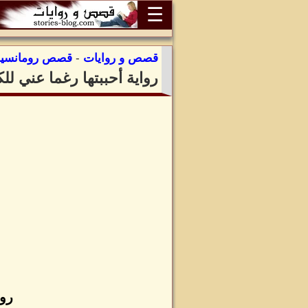
☰
قصص و روايات
-
قصص رومانسية
رواية أحببتها رغما عني ل
روا