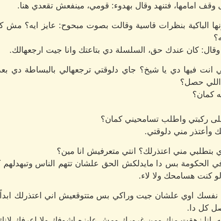
 وقف امامها، فتنهد وقال بهدوء: قومي، مينفعش تقعدي هنا.
ها الباكية بنظرات قاسية وقالت بصوت مبحوح: عايز ايه؟ مش كف
؟
وقال: كان عندك حق، السلسلة دي بتاعتك وانا جيت ارجعهالك.
ي انت فيها دي يا شيخ؟ جاي دلوقتي ترجعهالي بالبساطة دي بعد
اللي حصل؟
ه كمان؟
 على ركبتي واطلب تسامحيني كمان؟
تك وأعتذر مني دلوقتي.
ي بتطلبي مني اعتذرلك؟ انتي متعرفيش انا مين؟
ي الحكومة بس دا مايدلكش الحق علشان تتهم الناس وتبهدلهم ك
لو كنت هسامحك ولا لاء.
ي نفسك اوي علشان جيت وراكي بس متتوقعيش اني اعتذرلك ابداً وب
ل كل دا.
ه، انا زهقت منك ومن غرورك ومش عايزه اشوفك ولا اعرفك لانك 