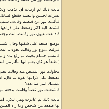
قالت ذلك ثم ارتدت ان تذهب ولكن
بسرعة لحسن والنعمة هقطع لسانك لو
فتألمت نور من قبضته وقالت: سيب 
فشدها اليه اكثر وضغط على ذراعها بق
فادمعت عيون نور وقالت: انت وجعت
فوضع اصبعه على شفتها وقال: ش
فنزلت دموع نور وقالت بخوف: انت ع
فابتسم حسام بخبث ثم رفع يده ومرره
{ طبعاً هو كان يعلم انها تتألم من قب
فحاولت نور التملص منه وقالت بصر
فضغط على ذراعها بقوة ثم قال: اس
عيشتك انتي سامعه؟
فاشتعلت نور غضباً وقامت بدفعه ثم ص
قالت ذلك ثم غادرت وهي تبكي، اما 
بها صفعة من شخص وما زاد الطين ب