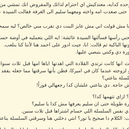
وحده كدابه، معندكيش اي احترام لذاتك والمفروض انك تمشي من ه
 حتى صعدت امه واخته ومعهما سليم الى الغرفة فقالت السيدة عا
ا مش قولت اني مش عايز البنت دي تقرب مني خالص؟ ليه سمحت
ني رأسها فسألتها السيدة عائشة: ايه اللي بتعمليه في أوضة حسام
 الباكية ثم قالت: انا، جيت ادور على احمد هنا لأننا كنا بنلعب.
رة دي وكنتي بتبصي عليها.
ث انها كانت ترتدي القلادة التي اهدتها اياها امها قبل ثلاث سنوا
لزوجته عندما كان في اميركا، فظن بأنها سرقتها مما جعله يفقد أعص
سلة بتاعتي؟
 حاجة. دي بتاعتي علشان كدا رجعهالي فوراً!
 ازاي تتهمها كدا؟
رة طويلة حتى ان سليم يعرفها مش كدا يا سليم؟
 دي نفس السلسلة اللي حسام اشتراها قبل تلات سنين.
: الكلام دا صحيح يا نور؟ انتي دخلتي هنا وسرقتي السلسلة بتاع