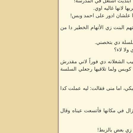
ا ابتديت اشتغل في المدرسة!
لانها غاليه اوي.
ا علشان ادور على احمد وبس!
م البنت زي الأتهام الخطير دا من
لسلسلة دي بتخصني.
ولا لاء؟
يب الشغلانه دي فوراً لاني مقدرش
كويس ولما تلاقيها رجعلي السلسة
ي، اما منى فقالت: ليه عملت كدا
تزال في مكانها فأتسعت عيناه وقال
 زي بعض بالزبط!