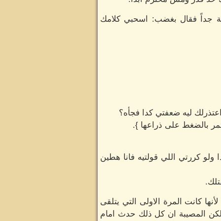
ة جداً فقال بغضب: اسحبي كلامك
اعتذرلك ليه ضعفتي كدا فجأه؟
استمر بالضغط على ذراعها }.
لو كررتي اللي قولتيه فانا هطين
تلك.
ها كانت المرة الاولى التي يتلقى
لكن المصيبة ان كل ذلك حدث امام