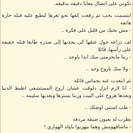
تكونى على اتصال معايا دقيقه بدقيقه.
ابتسمت بحب ثم رفعت كفها نحو ثغرها لتطبع عليه قبله حارة
هاتفه
- مش بحبك من قليل على فكرة ..
لف ذراعه حول عنقها كى يجذبها إلى صدره طابعا قبله خفيفه
على رأسها، قائلا
- ربنا مايحرمنى منك ابدا ياوجد ..
- ولا منك ياروح وجد ..
ثم ابتعدت عنه بحماس قائله
- انا لازم انزل دلوقت عشان اروح المستشفى اظبط الدنيا
وبعدها هروح على البيت وربنا يسترها ويعديها سليمه ..
- طب استنى اوصلك ..
نظرت له بعيون ضيقه مردفه
- ماشافهومش وهما بيهربوا ياولد الهواري !