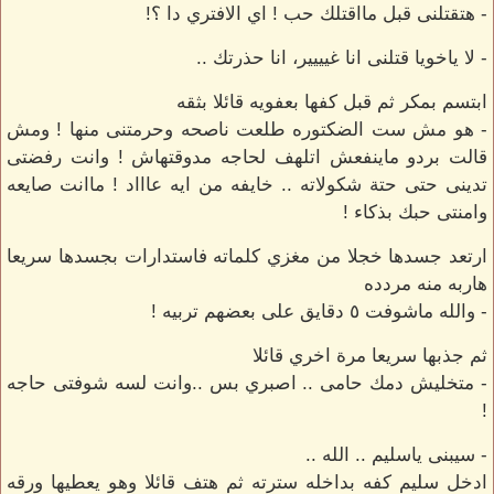
- هتقتلنى قبل مااقتلك حب ! اي الافتري دا ؟!
- لا ياخويا قتلنى انا غيييير، انا حذرتك ..
ابتسم بمكر ثم قبل كفها بعفويه قائلا بثقه
- هو مش ست الضكتوره طلعت ناصحه وحرمتنى منها ! ومش
قالت بردو ماينفعش اتلهف لحاجه مدوقتهاش ! وانت رفضتى
تدينى حتى حتة شكولاته .. خايفه من ايه عاااد ! ماانت صايعه
وامنتى حبك بذكاء !
ارتعد جسدها خجلا من مغزي كلماته فاستدارات بجسدها سريعا
هاربه منه مردده
- والله ماشوفت ٥ دقايق على بعضهم تربيه !
ثم جذبها سريعا مرة اخري قائلا
- متخليش دمك حامى .. اصبري بس ..وانت لسه شوفتى حاجه
!
- سيبنى ياسليم .. الله ..
ادخل سليم كفه بداخله سترته ثم هتف قائلا وهو يعطيها ورقه