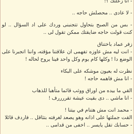
- انا زعلتك ؟!
- لا عادى .. محصلش حاجه ..
- بس من الصبح بتحاول تتجنبنى وردك على اد السؤال .. لو
كنت قولت حاجه ضايقتك ممكن تقول لى ..
زفر عماد باختناق
- انت ليه مش عاوزه تفهمى ان علاقتنا مؤقته، واننا اتجبرنا على
الوضع دا ! وكلها كام يوم وكل واحد فينا يروح لحاله !
نظرت له بعيون موشكه على البكاء
- انا مش فاهمه حاجه !
القي ما بيده من اوراق ووثب قائما متأهبا للذهاب
- انا ماشي .. دى بقيت عيشة تقررررف !
- محمد انت مش هتنام في بيتنا !
القت جملتها على اذانه وهو يصعد لغرفته بتثاقل .. فاردف قائلا
- حسابك تقل يايسر .. اخفى من قدامى ..