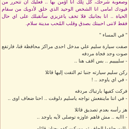
وصعوبة شرحك، كل تِلك أنا أؤمن بها .. فعليك ان تتحرر من
قيودك امامى انا الشخص الوحيد الذي خلق لأدويك من سقام
الحياة .. انا بجانبك فلا تخف ياعزيزي سأتقبلك على اي حال
فقط لاننى احببتك بصدق وقلب المُحب مدينة سلام.
" في المساء "
صفت سيارة سليم علي مدخل احدى مراكز محافظة قنا، فارتفع
صوت وجد فجاة مردفه
- سلييييم .. بس اقف هنا ..
ركن سليم سيارته جنبا ثم التفت إليها قائلا
- في اي ياوجد .. !
فركت كفيها بارتباك مردفه
- في اننا ماينفعش نواجه ياسليم دلوقت .. احنا ضعاف اوى ..
هز رأسه بعدم تصديق قائلا
- ااايه .. مش فاهم عاوزه توصلى لأيه ياوجد ..
بللت حلقها الجاف ثم مسكت كفه بحنان قائله