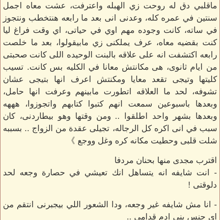
ماقلبي دق له روحت زي الهبله واعترفت، عشت معاه اجمل
سنتين في عمره كله، وعدنى انى بعد ما رابعه هنتخطب ونتجوز
في ساته، كانت وجوده مهم اوي في حياتى، اي وقت فراغ ليا
كنت بقضيه معاه، عرف يملكنى زي مابيقولوا، بعد ما خلصت
رابعه اكتشفت انه على علاقه بالبنت الوحيده اللى كانت صحبتى
من ايام ثانوى، هى مكانتش معانا في الكليه بس كانت. تسيب
كليتها وتيجى تقعد معايا ومكنتش اعرف انها بتيجى عشان
تشوفه، لحد ما العلاقه اتطورت مابينهم وعرفت انها حامل،
وبعدها باسبوعين سمعت انهم كتبوا كتابهم واتجوزوا، هههه
وبعدها بشهر واحد اطلقوا .. ومن وقتها وهو بيطاردنى، كان
سبب في انى اكره كل الرجاله، تجيلى عقدة من الزواج .. بسببه
شلت قلبى وحطيت مكانه كره وغل ووجع 》
اقترب مجدى منها بحنان مردفا
- انت شايفه انه يتساهل انك تعيشي في حصارة وجعه لحد
دلوقتى !
- انا مش شايفه غير وجعه، ودا الشعور اللي بيجبرنى انتقم من
اى جنس بنى ادم قدامى ..