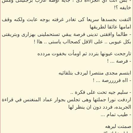
- بس انت اي الجراءه دى ! جايه اوضة عازب برجليكى ومش
خايفه ؟!
التفت بجسدها سريعا كى تغادر غرفته بوجه عابث ولكنه وقف
امامها عائقا لطريقها
- طالما وافقتى تدينى فرصة يبقي تستحملينى بهزارى وبتريقتى
بكل عيوبى .. على الاقل كصحااب ياستى .. هاا !
تارجحت عيونها بتردد ثم اومأت بخفوت مردده
- فرصة ... !
ابتسم مجدى منتصرا ليردف بتلقائيه
- ااه فررررصة ... !
- سليم جيه تحت على فكرة ..
اردفت نورا جملتها وهى تجلس بجوار عماد المنغنس في قراءة
الجريده، فردد دون ان ينظر لها
- طيب تمام ...
صمتت لبرهه