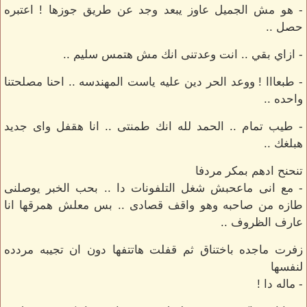
- هو مش الجميل عاوز يبعد وجد عن طريق جوزها ! اعتبره
حصل ..
- ازاي بقي .. انت وعدتنى انك مش هتمس سليم ..
- طبعااا ! ووعد الحر دين عليه ياست المهندسه .. احنا مصلحتنا
واحده ..
- طيب تمام .. الحمد لله انك طمنتى .. انا هقفل واى جديد
هبلغك ..
تنحنح ادهم بمكر مردفا
- مع انى ماعحبش شغل التلفونات دا .. بحب الخبر يوصلنى
طازه من صاحبه وهو واقف قصادى .. بس معلش همرقها انا
عارف الظروف ..
زفرت ماجده باختناق ثم قفلت هاتتفها دون ان تجيبه مردده
لنفسها
- ماله دا !