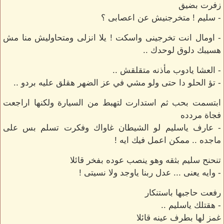
زفرت بضيق
- سليم ! متخرجنيش عن اعصابى ؟
- اومال انت تخرجينى واسكت ! يلا انزلى ومتحاوليش منا مش
هسيبك دلوق لوحدك ..
- العشا يادوب مأذنه متقلقش ..
- تؤ الحلو دا حتى ولو مشي في عز الضهر هقلق عليه بردو ..
ابتسمت بحب ثم استدارت لتهبط من السيارة ولكنها اراجعت
فجاة مردده
- عارف ياسليم لو الشيطان غاواك وفكرت تسلم بس على
ماجده .. ممكن اعمل فيك ايه !
تنحنح سليم بثقه وهو ينصب عوده بفخر قائلا
- وايه يعنى ... عدل ربنا ياوجد ولا نسيتى !
رفعت حاجبها باستنكار
- هقتلك ياسليم ..
غمز لها بطرف عينه قائلا