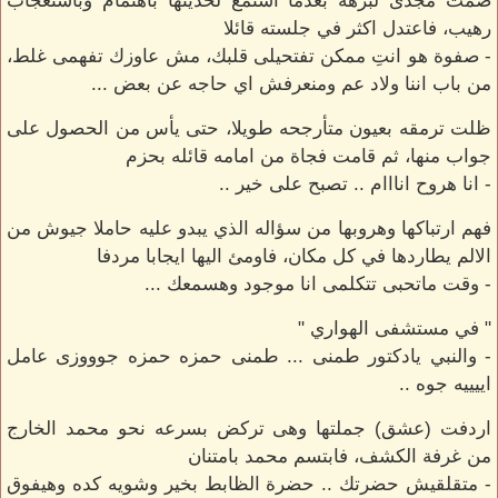
صمت مجدى لبرهه بعدما استمع لحديثها باهتمام وباستعجاب
رهيب، فاعتدل اكثر في جلسته قائلا
- صفوة هو انتِ ممكن تفتحيلى قلبك، مش عاوزك تفهمى غلط،
من باب اننا ولاد عم ومنعرفش اي حاجه عن بعض ...
ظلت ترمقه بعيون متأرجحه طويلا، حتى يأس من الحصول على
جواب منها، ثم قامت فجاة من امامه قائله بحزم
- انا هروح انااام .. تصبح على خير ..
فهم ارتباكها وهروبها من سؤاله الذي يبدو عليه حاملا جيوش من
الالم يطاردها في كل مكان، فاومئ اليها ايجابا مردفا
- وقت ماتحبى تتكلمى انا موجود وهسمعك ...
" في مستشفى الهواري "
- والنبي يادكتور طمنى ... طمنى حمزه حمزه جوووزى عامل
اييييه جوه ..
اردفت (عشق) جملتها وهى تركض بسرعه نحو محمد الخارج
من غرفة الكشف، فابتسم محمد بامتنان
- متقلقيش حضرتك .. حضرة الظابط بخير وشويه كده وهيفوق