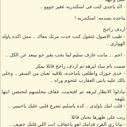
- ااه ياجدى كنت فى اسكندريه عغير جووو ..
ماجده بصدمه: اسكندريه !
اردف راجح
- طيب الاصول عتقول كنت خدت مرتك معاك .. مش اكده ياولد
الهواري ..
- احم ... مانت عارف سليم لما يحب يغير جو بيبعد عن الكل ..
صمت تام ساد لبرهه ثم اردف راجح قائلا بمكر
- خدى جوزك واطلعى ياماجده، تلاقيه تعبان من السفر .. وخلى
بالك عليه يابتى العقارب عتحوم وراه ..
تبادلوا الانظار لبرهه ثم اقتحمت عفاف مجلسهم لتحتضن ابنها
بلهفه
- قلب امك ياولدى .. كده ياسليم تضرع قلبي عليك ياحبيبي ..
ربت على ظهرها بحنان قائلا
- مانا زي القرد قدامك اهو ياعفاف، انت اللي قلبك خفيف ..