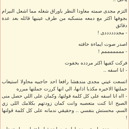
التزم مجدى صمته معاودا النظر باوراق شغله مما اشعل النيرام
بجوفها اكثر مع دمعه منسكبه من طرف عينيها قائله بعد عدة
دقائق
- مجددددددى !
اصدر صوت ايماءة خافته
- مممممممم !
فركت كفيها اكثر مردده بخفوت
- انا اسفه ..
اتسعت عيني مجدى مندهشا رافعا احد حاجبيه محاولا استيعاب
جملتها الاخيره مكذبا اذانها، الي انها كررت جملتها مبرره
- ااه انا اسفه على كل كلمة قولتها، وكمان على اللي حصل منى
الصبح انا كنت متعصبه وانت كمان زودتهم بكلامك اللى زي
السم، محستش بنفسي .. وحقيقي ندمانه على كل كلمة قولتها
!