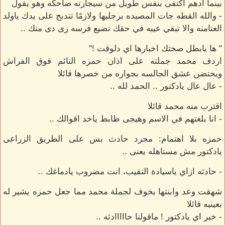
بينما ادهم اكتفى بنفس طويل من سيجارته ضاحكه وهو يقول
- والله القطه جات المصيده برجليها ولازمًا تتدبح على يدك ياولد
العتامنه والا تبقي عيبه في حقك تضيع فرسه زى دى منك ..
" ها يابطل صحتك اخبارها اي دلوقت !"
اردف محمد جملته على اذان حمزه النائم فوق الفراش
ويحتضن عشق الجالسه بجواره من خصرها قائلا
- عال عال يادكتور .. الحمد لله ..
اقترب منه محمد قائلا
- انا بلغتهم في الاسم وهيجى ظابط ياخد اقوالك ..
حمزه بلا اهتمام: مجرد حادث بس على الطريق الزراعى
يادكتور مش مستاهله يعنى ..
- حادثه ازاي ياسيادة النقيب، انت مضروب يادماغك ..
شهقت وعد وابنتها بخوف لجملة محمد مما جعل حمزه يشير له
بعينيه قائلا
- خبر اي يادكتور ! ماقولنا حااااادثه ..