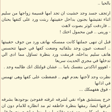
بالحيا ..
ارتجف جسد وجد خشيت ان تجد امها قسيمة زواجها من سليم
اثناء تفتيشها بجنون بداخل حقيبتها، ربتت ورد على كتفها بحنان
.. فاردفت كوثر بصوت لاهث
- ورينى .. فين محمول اختك !
قبل ان تنهى جملتها كانت ممسكه بهاتف ورد من جوف حقيبتها
.. اتسعت عيون وجد بتلقائيه وضعت كفها في جيبها تتحسس
هاتف سليم بداخله، فرمقت ورد بنظرة تساؤل مما ادى الي
تدخلها في مجري الحديث سريعا
- اهووو اتاكدتى بنفسك ياما ... عشان قولتلك انك ظالمه وجد .
نظرت وجد لأختها بعدم فهم .. فضغطت على كفها وهى تهمس
في اذانها
- فوق هفهمكك ...
خرج يستنشق هواء نقي لشرفه غرفته ففوجئ بوجودها بشرفه
غرفتها ايضا، رمقها بنظرة خاطفه ثم مد انظاره للامام دون ان
يردف اي كلمه، بعد عدة دقائق ارسل نظرة اخرى نحوها فلم