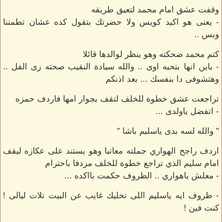
وقفت عشق امام محمد لتعيق طريقه
- يعنى هو اكيد كويس ولا حضرتك بتقول كده عشان تطمننا
وبس ..
كتم محمد ضحكته وهو ينظر لوالدها قائلا
- باين انها بتحبه اوى .. والله سيادة النقيب صحته زى الفل ..
وهتشوفى دا بنفسك ... بعد اذنكم
تراجعت عشق خطوة للخلف لتقف بجوار امها فاردف حمزه
- اتفضل ياولدى ...
" والله لسه بدى ياسليم باشا "
اردف راجح الهواري جملته معاتبا وهو يستند على عكازه ليقف
امام سليم الذي تراجع خطوة للخلف مردفا باحترام
- معلش ياهواري .. الظروف حكمت بااكده ...
- ظروف ايه ياسليم اللى تخليك غايب عن البيت تلات ليالى !
كنت فين !