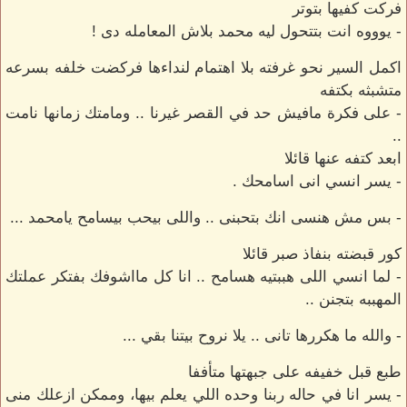
فركت كفيها بتوتر
- يوووه انت بتتحول ليه محمد بلاش المعامله دى !
اكمل السير نحو غرفته بلا اهتمام لنداءها فركضت خلفه بسرعه
متشبثه بكتفه
- على فكرة مافيش حد في القصر غيرنا .. ومامتك زمانها نامت
..
ابعد كتفه عنها قائلا
- يسر انسي انى اسامحك .
- بس مش هنسى انك بتحبنى .. واللى بيحب بيسامح يامحمد ...
كور قبضته بنفاذ صبر قائلا
- لما انسي اللى هببتيه هسامح .. انا كل مااشوفك بفتكر عملتك
المهببه بتجنن ..
- والله ما هكررها تانى .. يلا نروح بيتنا بقي ...
طبع قبل خفيفه على جبهتها متأففا
- يسر انا في حاله ربنا وحده اللي يعلم بيها، وممكن ازعلك منى