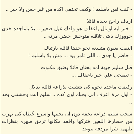
- كنت فين ياسليم ! وكيف تختفى اكده من غير حس ولا خبر ..
اردف راجح بحده قائلا
- خبر ايه اومال ياعفاف هو ولدك عيل صغير .. يلا ياماجده خدى
جوووزك يابتى تلاقيه متوحش حضن مرته ..
التفت بعيون متسعه نحو جدها قائله بارتباك
- حاضر يا جدى .. اللي تامر بيه ... مش يلا ياسليم !
قبل سليم جبهة امه بحنان قائلا بضيق مكبوت
- تصبحى علي خير ياعفاف ...
ركضت ماجده نحوه كى تتشبث بذراعه قائله بدلال
- اول مرة اعرف اني بحبك اوي كده .. سليم انت وحشتنى بجد
..
سحب سليم ذراعه بخفه دون ان يجيبها واسرع خُطاه كى يهرب
من حصارها اللعين فتركها واقفه مكانها ترمق ظهره بنظرات
تلتهمه شرا مردفه بتوعد