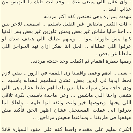
- واى عقل اللي يمنعى عنك .. وجد انتِ قلبك ما التهبش من
عذاب البعد ...
تنهدت بمرارة وهى تحتضن كفه اكثر مردفه
- فات الكتيير مابقاش غير القليل ياسليم .. اسمعنى للاخر بس
... احنا حاليا ملناش غير بعض ومش عاوزين غير بعض بس الدنيا
كلها مش عاوزانا سوا ... ومنهم عيلتك اللي هتقف ضدك لو
عرفوا اللي عملنااه .. الحل اننا نفكر ازاي نهد الحواجز اللي
مانعانا عن بعض ..
رمقها بنظرة اهتمام ثم اكملت وجد حديثه مردده.
- يعنى .. ادهم وعمى واقفلنا زى اللقمه في الزور .. يبقي لازم
نحط ايدينا في ايدين بعض عشان نسلمهم للعداله ياسليم ..
ودى حاجه مش سهله عليا بس بلدنا اهم طبعا عشان هى اللي
هتبقي واحنا اللي ماشيين ... وعن ماجدة ياسيدى بكرة تلاقي
اللي يحبها، ويعوضها خير وانت واثقه انها طيبه .. واهلك لما
يعرفوا انى عملت المستحيل عشان اظهر الحق فأكيد مش
هيقفوا في طريقنا .. وساعتها هنعيش مرتاحين ..
اتكىء سليم على مقعده واضعا كفه على مقود السيارة قائلا