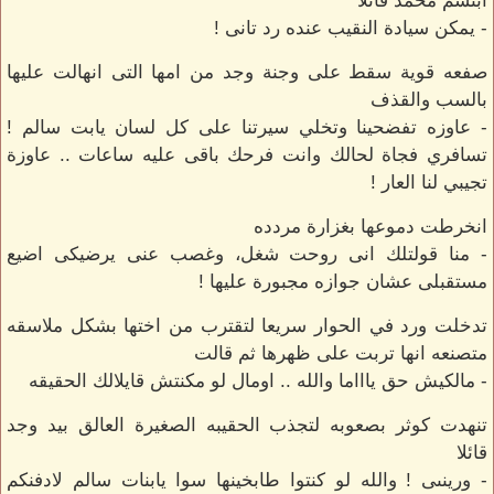
ابتسم محمد قائلا
- يمكن سيادة النقيب عنده رد تانى !
صفعه قوية سقط على وجنة وجد من امها التى انهالت عليها
بالسب والقذف
- عاوزه تفضحينا وتخلي سيرتنا على كل لسان يابت سالم !
تسافري فجاة لحالك وانت فرحك باقى عليه ساعات .. عاوزة
تجيبي لنا العار !
انخرطت دموعها بغزارة مردده
- منا قولتلك انى روحت شغل، وغصب عنى يرضيكى اضيع
مستقبلى عشان جوازه مجبورة عليها !
تدخلت ورد في الحوار سريعا لتقترب من اختها بشكل ملاسقه
متصنعه انها تربت على ظهرها ثم قالت
- مالكيش حق ياااما والله .. اومال لو مكنتش قايلالك الحقيقه
تنهدت كوثر بصعوبه لتجذب الحقيبه الصغيرة العالق بيد وجد
قائلا
- ورينىى ! والله لو كنتوا طابخينها سوا يابنات سالم لادفنكم