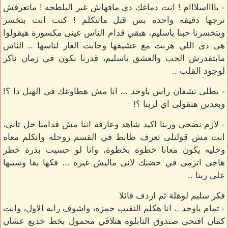
- يااااسلااام ! انت دماغك دى مافهاش غير البلطجه ! ماتعرفش
ترجها دقيقه واحده بس قبل ماتتكلم ! كنت انت بتخسر
وبتخسرنا حبنا ياسليم، هبقي قدام الناس عينى مكسورة هيقولوا
هى دى اللي هربت مع عشيقها وجابت العار لناسها .. الناس
مابتقدرش الحب والعشق ياسليم، قدرنا نكون في زمان ناكر
لوجود القلب ..
- بطلى نشفان راس ياوجد ... انا مش هطاوعك في الهبل دا ؟!
وبعدين هتقولى اي لربنا ؟!
- لازم نضحى وربنا اكيد شاهد وعارفه اننا مش قدامنا حل تانى،
انت مش قولتلى تعرف ظابط في القسم روحله واتكلم معاه
وخليه يكون معانا خطوة بخطوة، وانا لو حسيت بذرة خطر
هاجى اترمى في حضنك لانى ماليش غيره ... فكها بقا وسيبها
على ربنا ..
فكر سليم لوهلة ثم اردف قائلا
- تمام ياوجد .. انا هكلم النقيب حمزه، واشوف رايه الاول، وانت
كمان افتحى صندوق التابلوه هتلاقي محمول بخط خديع عشان