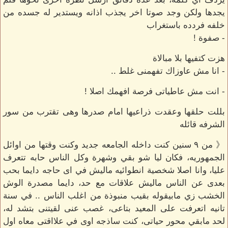
يجدها ولكن وجد صوتا اخر يجذب اذانه ويستدير له جسده من
خلفه فردده باستغراب
- صفوة !
هزت كتفيها بلا مبالاة
- انا مش عاوزاك تفهمنى غلط ..
- انت مش عاطياتى فرصة افهمك اصلا !
بللت حلقها وعقدت ذراعيها امام صدرها وهى تقترب من سور
الشرفه قائله
《 من ٩ سنين كنت داخله الجامعه جديد وكنت وقتها من اوائل
الجمهوريه، فكان ليا شو بقي وشهرة وكل الناس حابه تتعرف
عليا، وانا اصلا شخصية انطوائيه ماليش في اى حاجه دايما بحب
بعدى عن الناس ماليش علاقات مع حد، دايما مصدرة الوش
الخشب زي مابيقوله بقيب منبوذة من اغلب الناس .. في سنة
تانيه اتعرفت على المعيد بتاعى، غصب عنى لقيتنى بتشد له،
لحد مابقي محور حياتى، كنت ساذجه اوى في علااقتى معاه اول