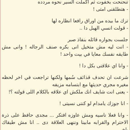
تنحنحت بخفوت ثم اكملت السير نحوه مردده
- هتطلقنى امتى !
ترك ما بيده من اوراق رافعا انظاره لها
- قولت انسي الهبل دا ..
جلست بجواره قائله بنفاذ صبر
- انت ليه مش متخيل انى بكره صنف الرجاله ! وانى مش
طايقه نفسك معايا في بيت واحد !
- وانا اي علاقتى بكل دا !
شرعت ان تحدف قذائف سُمها ولكنها تراجعت في اخر لحظه
مغيره مجري حديثها مع ابتسامه مزيفه
- يعنى انت شايف انك ملكش اي علاقه بالكلام اللى قولته ؟!
- انا جوزك يامدام لو كنتى نسيتى !
- وانا فعلا ناسيه ومش عاوزه افتكر ... مجدى حافظ على ذرة
الاحترام والقرابه مابينا وننهى العلاقة دى .. انا مش طيقاك
ياخى ..