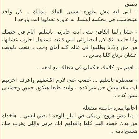
بضيق
- انتى ليه مش عاوزه تسيبى الملك للمالك .. كل واحد
هيتحاسب في محكمه السما، له عاوزه تعدليها انت ياوجد !
- عشان لما اتكافئ تبقى انت جايزتى ياسليم، انام في حضنك
وانا حاسه انك كل انتصاراتى اللي كانت تستاهل احارب عشانها،
من حق ولادنا يطلعوا في عالم كله أمان وحب .. نتعب دلوقت
عشان نرتاح كلنا بعدين ...
- افهم من كلامك هتكملى في شغلك مع ادهم ..
- مضطرة ياسليم ... غصب عنى لازم اكشفهم واعرف اخرتهم
ايه، مقداميش حل غير كده .. وانت طبعا هتكون جمبي وحمايتى
مش كده ..
اجابها بنبرة غاضبه منفعله
- منا مش هروح ارميكى في النار يااوجد ! بصي انسي .. هاخدك
من يدك قصاد البلد كلها واقولهم انك مرتى واللي يقرب منك
هسيح دمه ..