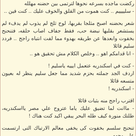
ركضت ماجده بسرعه نحوها لترتمى بين حضنه مهلله
- سلييييم .. كنت هموت من القلق والخوف عليك .. كنت فين ..
شعر بحضنه اصبح مثلجا بقربها، لوح ثلج لم يذوب لم يدفء لم
يستشعر بقلبها نبضة حب، فقط جفاف اصاب حلقه، فتنحنح
بخفوت وابعدها عن طريقه بهدوء مما لفت انتباه راجح .. فردد
سليم قائلا
- انا قدامكم اهو .. وخلص الكلام مش تحقيق هو ..
- كنت في اسكندريه عتعمل ايييه ياسليم !
اردف الجد جملته بحزم شديد مما جعل سليم ينظر له بعيون
متسعه قائلا
- اسكندريه !
اقترب راجح منه بثبات قائلا
- ماانت لما تضيق عليك ياما عتروح علي مصر يااسكندريه،
طلتك منورة كيف طله البحر يبقي اكيد كنت هناك !
تنحنح سلسم بخفوت كى يخفى معالم الارتباك التى ارتسمت
على وجهه