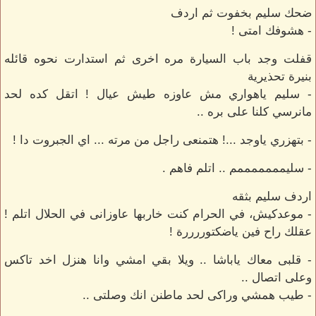
ضحك سليم بخفوت ثم اردف
- هشوفك امتى !
قفلت وجد باب السيارة مره اخرى ثم استدارت نحوه قائله
بنيرة تحذيرية
- سليم ياهواري مش عاوزه طيش عيال ! اتقل كده لحد
مانرسي كلنا على بره ..
- بتهزري ياوجد ...! هتمنعى راجل من مرته ... اي الجبروت دا !
- سليمممممممم .. اتلم فاهم .
اردف سليم بثقه
- موعدكيش، في الحرام كنت خاربها عاوزانى في الحلال اتلم !
عقلك راح فين ياضكتوررررة !
- قلبى معاك ياباشا .. ويلا بقي امشي وانا هنزل اخد تاكس
وعلى اتصال ..
- طيب همشي وراكى لحد ماطنن انك وصلتى ..