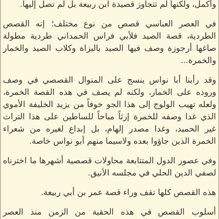
وأكمل، ولكنها لم تتجاوز قصيدة ابن ربيعة بل لم تصل إليها.
في العصر العباسي قصص من نوع مختلف؛ إنه القصص
الطردية، قصة الصيد فلأبي فراس الحمداني طردية مطولة
صاغها أرجوزة وصف فيها الصيد بالبزاة وكلاب الصيد والخمار
والخمرة...
وقد رأينا أبا نواس ينسج على المنوال القصصي في وصف
وروده على الخمار، ولكنه لم يصف في هذه القصة الخمرة،
ولعله تهيب الولوج إلى هذا الجو خوفاً من يزيد الخليفة الأموي
الذي غدا وصفه للخمرة إرثاً مباحاً للساطين على هذا التراث
غير الحميد، وغدا مصدر إلهام، بل إبداع لغيره من شعراء
الخمرة الذين جاؤوا بعده ولاسيما منهم أبو نواس خاصة.
وفي عصور الدول المتتابعة محاولات قصصية أشهرها ما اخترناه
لصفي الدين الحلي في مجلسه الأنيق.
هذه القصص كلها تقف وراء قصة عمر بن أبي ربيعة.
أسلوب القصص في هذه الحقبة من الزمن منذ العصر