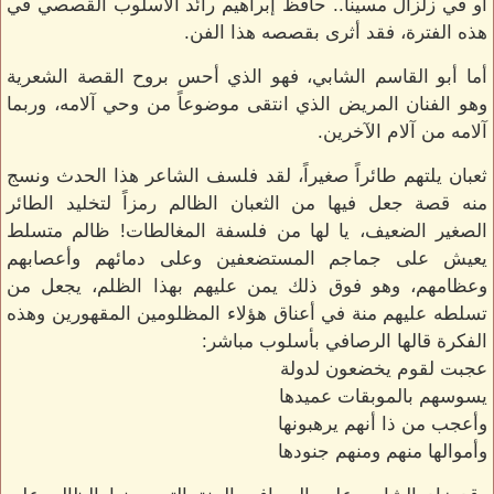
أو في زلزال مسينا.. حافظ إبراهيم رائد الأسلوب القصصي في
هذه الفترة، فقد أثرى بقصصه هذا الفن.
أما أبو القاسم الشابي، فهو الذي أحس بروح القصة الشعرية
وهو الفنان المريض الذي انتقى موضوعاً من وحي آلامه، وربما
آلامه من آلام الآخرين.
ثعبان يلتهم طائراً صغيراً، لقد فلسف الشاعر هذا الحدث ونسج
منه قصة جعل فيها من الثعبان الظالم رمزاً لتخليد الطائر
الصغير الضعيف، يا لها من فلسفة المغالطات! ظالم متسلط
يعيش على جماجم المستضعفين وعلى دمائهم وأعصابهم
وعظامهم، وهو فوق ذلك يمن عليهم بهذا الظلم، يجعل من
تسلطه عليهم منة في أعناق هؤلاء المظلومين المقهورين وهذه
الفكرة قالها الرصافي بأسلوب مباشر:
عجبت لقوم يخضعون لدولة
يسوسهم بالموبقات عميدها
وأعجب من ذا أنهم يرهبونها
وأموالها منهم ومنهم جنودها