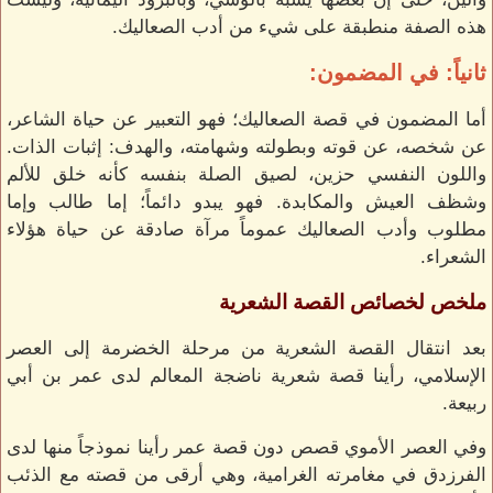
هذه الصفة منطبقة على شيء من أدب الصعاليك.
ثانياً: في المضمون:
أما المضمون في قصة الصعاليك؛ فهو التعبير عن حياة الشاعر،
عن شخصه، عن قوته وبطولته وشهامته، والهدف: إثبات الذات.
واللون النفسي حزين، لصيق الصلة بنفسه كأنه خلق للألم
وشظف العيش والمكابدة. فهو يبدو دائماً؛ إما طالب وإما
مطلوب وأدب الصعاليك عموماً مرآة صادقة عن حياة هؤلاء
الشعراء.
ملخص لخصائص القصة الشعرية
بعد انتقال القصة الشعرية من مرحلة الخضرمة إلى العصر
الإسلامي، رأينا قصة شعرية ناضجة المعالم لدى عمر بن أبي
ربيعة.
وفي العصر الأموي قصص دون قصة عمر رأينا نموذجاً منها لدى
الفرزدق في مغامرته الغرامية، وهي أرقى من قصته مع الذئب