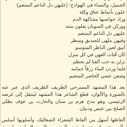
الجميل، والنساء في الهوادج: (عليهن دل الناعم المتنعم):
علون بأنماط عتاق وكلة
وراد حواشيها مشاكهة الدم
ووركن في السوبان يعلون متنه
عليهن دل الناعم المتنعم
وفيهن ملهى للصديق ومنظر
أنيق لعين الناظر المتوسم
كأن فُتات العهن في كل منزل
نزلن به حب الفنا لم يحطم
فلما وردن الماء زرقاً جمامه
وضعن عصي الحاضر المتخيم
بعد هذا المشهد المسرحي الطريف الظريف الذي عبر عنه
بالصورة والألوان، قطع الشاعر هذا المشهد لينتقل إلى غرضه
الرئيسي، وهو مدح هرم بن سنان والحارث ين عوف بطلي
الصلح بين عبس وذبيان.
ألفاظها أسهل من ألفاظ الشعراء الصعاليك، وأسلوبها أسلس
وألين، حتى إن بعضها يشبه بالوشي، وبالبرود اليمانية، وليست