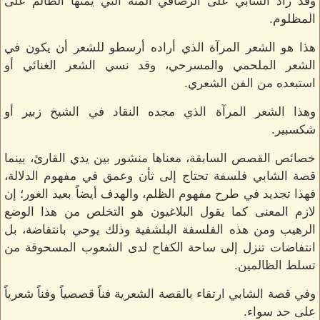
وقد زاد الشابي على الرصافي المنة التي يمنها الظالم على
المظلوم.
هذا هو الشعر المرآة الذي أراده أرسطو للشعر أن يكون في
الشعر الملحمي والمسرحي، وقد نسي الشعر الغنائي أو
استبعده من الفن الشعري.
وهذا الشعر المرآة الذي مجده النقاد في الشيخ زبير أو
شكسبير.
خصائص القصص السابقة، معناها منشور بين يدي القارئ، بينما
قصة الشابي فلسفة تحتاج إلى تأن وعمق في مفهوم الدلالة،
فهذا تجديد في طرح مفهوم الظلم، والهدف أيضاً بعيد الغور؛ إن
لازم المعنى كما يقول البلاغيون هو التخلص من هذا الوضع
الرهيب ومن هذه الفلسفة البلشفية وذلك يوحي بانتفاضة، بل
انتفاضات تنزل إلى ساحة الكفاح لدى الشعوب المسحوقة من
تسلط الظالمين.
وفي قصة الشابي ارتقاء بالقصة الشعرية فناً قصصياً وفناً شعرياً
على حد سواء.