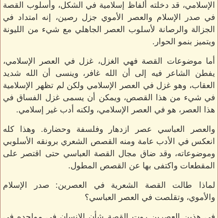
الإسلامي، قد دخلته ألفاظ إسلامية في الشكل، وأسلوب القصة
في صدر الإسلام والعصر الأموي جزل رصين، إنه امتداد في
الجزالة والرصانة لأسلوب العصر الجاهلي مع شيء من الليونة
ويتميز بنمو الحوار.
أما موضوعات القصة فهي الغزل، غزل في العصر الإسلامي،
يفطن الشاعر فيه إلى أن الله غافر، وينسى أن الله شديد
العقاب، وهو غزل في العصر الإسلامي ولكن لم تظهر الإسلامية
في شيء من هذا القصص، ويمكن أن يسمى غزل الفساق في
هذا العصر، هو في العصر الإسلامي، ولكنه أدب غير إسلامي.
والعصر العباسي عصر ازدهار وفلسفة وحضارة. وهذا كله
انعكس في الأدب عامة ومنه القصص الشعري برونقه الأسلوبي
وموضوعاته، وقد ضاق مجال القصة العباسي حتى اقتصر على
المقطعات واكتفى بها عن القصص المطول.
لماذا طالت القصة الشعرية في العصرين: صدر الإسلام
والأموي، وتقلصت في العصر العباسي؟
في هذين العصرين روت القصة شأن الإنسان في مواجده في