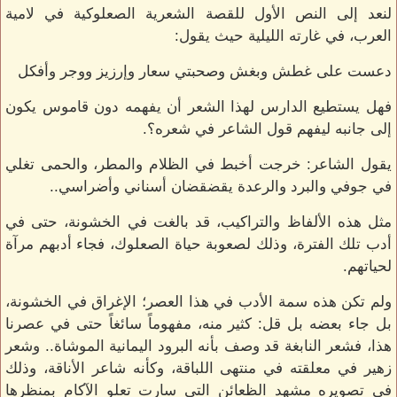
لنعد إلى النص الأول للقصة الشعرية الصعلوكية في لامية
العرب، في غارته الليلية حيث يقول:
دعست على غطش وبغش وصحبتي سعار وإرزيز ووجر وأفكل
فهل يستطيع الدارس لهذا الشعر أن يفهمه دون قاموس يكون
إلى جانبه ليفهم قول الشاعر في شعره؟.
يقول الشاعر: خرجت أخبط في الظلام والمطر، والحمى تغلي
في جوفي والبرد والرعدة يقضقضان أسناني وأضراسي..
مثل هذه الألفاظ والتراكيب، قد بالغت في الخشونة، حتى في
أدب تلك الفترة، وذلك لصعوبة حياة الصعلوك، فجاء أدبهم مرآة
لحياتهم.
ولم تكن هذه سمة الأدب في هذا العصر؛ الإغراق في الخشونة،
بل جاء بعضه بل قل: كثير منه، مفهوماً سائغاً حتى في عصرنا
هذا، فشعر النابغة قد وصف بأنه البرود اليمانية الموشاة.. وشعر
زهير في معلقته في منتهى اللباقة، وكأنه شاعر الأناقة، وذلك
في تصويره مشهد الظعائن التي سارت تعلو الآكام بمنظرها