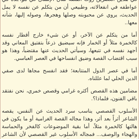
عواطفه في انفعالاته، وطبيعي أن من يتكلم عن نفسه لا يمل
الحديث، يروي عن محبوبته وصلها وهجرها، وصوله إليها، شأنه
معها..
أما من يتكلم عن الآخر، أو عن شيء خارج أقطار نفسه
كالخمرة مثلاً أو الخمار فإنه سيضيق ذرعاً بتفتيق المعاني وقد
أجهد نفسه في تتبعها، وسيأتي الحديث عنها مقتضباً، وهذا هو
سبب اقتضاب القصة وضيق انفساحها في العصر العباسي.
أما في عصر الدول المتتابعة؛ فقد انفسح مجاها لدى صفي
الدين الحلي لما عللناه.
مضامين هذه القصص أكثره غرامي وقصص خمري، نحن نفتقد
باقي الفنون، فلماذا؟.
الأسلوب القصصي يناسب سرد الحديث عن النفس، يقصه
الشاعر أثراً بعد أثر، وهذا مجاله القصة الغرامية أو ما يكون في
هالتها كالخمرة مثلاً، أما بقية الموضوعات كالفخر والحماسة
والهجاء والوصف... فمجاله الأسلوب غير القصصي لأن الشاعر