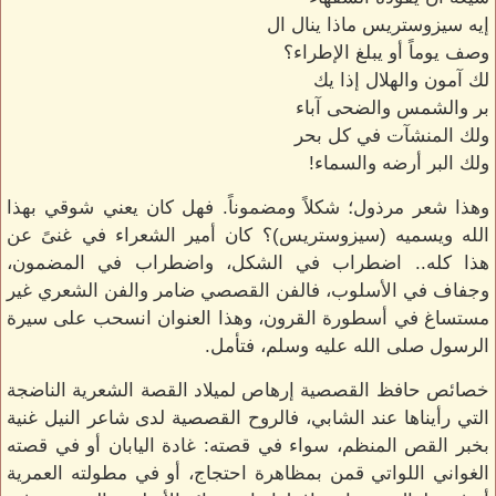
إيه سيزوستريس ماذا ينال ال
وصف يوماً أو يبلغ الإطراء؟
لك آمون والهلال إذا يك
بر والشمس والضحى آباء
ولك المنشآت في كل بحر
ولك البر أرضه والسماء!
وهذا شعر مرذول؛ شكلاً ومضموناً. فهل كان يعني شوقي بهذا
الله ويسميه (سيزوستريس)؟ كان أمير الشعراء في غنىً عن
هذا كله.. اضطراب في الشكل، واضطراب في المضمون،
وجفاف في الأسلوب، فالفن القصصي ضامر والفن الشعري غير
مستساغ في أسطورة القرون، وهذا العنوان انسحب على سيرة
الرسول صلى الله عليه وسلم، فتأمل.
خصائص حافظ القصصية إرهاص لميلاد القصة الشعرية الناضجة
التي رأيناها عند الشابي، فالروح القصصية لدى شاعر النيل غنية
بخبر القص المنظم، سواء في قصته: غادة اليابان أو في قصته
الغواني اللواتي قمن بمظاهرة احتجاج، أو في مطولته العمرية