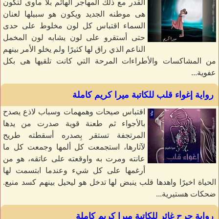
القدر مع ذلك المهاجر الهائم بلا مأوى لتكون
هى موطنه الجديد ويكون هو سبيلها لعنان
السماء اقتباس كل لون مخلوط على حدى
حتى أستقرو على لون يشابه لون المخمل
الناعم الذي راق لها كثيرًا ولم يخلو الأمر بينهم
من المشاكسات والأطراءات المرحة التي كانت تلقيها هى بكل
عفوية...
رواية إغواء قلب للكاتبة ميرا كريم كاملة
اقتباس صيحات وهمهمات وسباب لاذع يصدح
بالأجواء ثم طعنة قوية صدرت من يدها
المرتجفة تستقر بِصدره أسقطته طريح
لآثارها، استجمعت كل ألمها وجمعت كل ما
عانته ومرت به واوقعته على عاتقه، هو من
أرغمها على كل شيء وعندما ابتسمت لها
الحياة اخيرًا واهدها قلب ينبض لها تدخل هو ليحيل بينهم كسد منيع.
ضحكات هستيرية...
رواية جرح غائر للكاتبة ميرا كريم كاملة