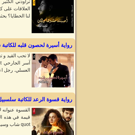
تراودني الكثير
العلاقات على كذ
لنا الخطايا؟ بحث
رواية أسيرة لحصون قلبه للكاتبة
لا تحب القيد و 
العسلي. رجل اعمال متملك 
رواية قسوة الرعد للكاتبة سلسبي
القسوة عنوانه لا
قيمة في هذه الح
quot شاب وسيم عنده 28 سنة. ظابط مخابرات من اصل عائلة صعيدية...