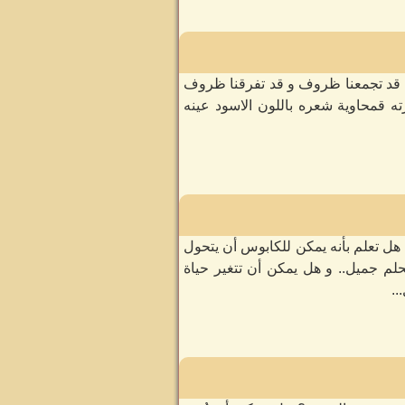
ي، قد تجمعنا ظروف و قد تفرقنا ظروف
 عدنان العربي quot شاب عنده 31 سنة طويل بشرته قمحاوية شعره باللون الاسود عينه
ل تعلم بأنه يمكن للكابوس أن يتحول
لم جميل.. و هل يمكن أن تتغير حياة