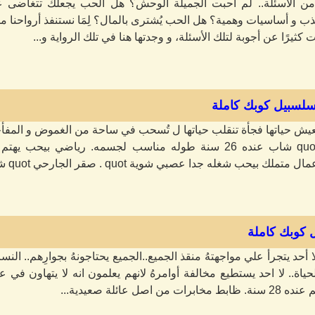
 من الأسئلة.. لم أحبت الجميلة الوحش؟ هل الحب يجعلك تتغاضى 
ب و أساسيات وهمية؟ هل الحب يُشترى بالمال؟ لِمَا نستنفذ أرواحنا من
ت كثيرًا عن أجوبة لتلك الأسئلة، و وجدتها هنا في تلك الرواية و...
 سلسبيل كوبك كاملة
تعيش حياتها فجأة تنقلب حياتها ل تُسحب في ساحة من الغموض و المفأ
آسر الجارحي quot شاب عنده 26 سنة طوله مناسب لجسمه. رياضي
بيحب شغله جدا عصبي شوية quot . صقر الجارحي quot شاب عنده 29...
ل كوبك كاملة
 أحد يتجرأ علي مواجهتهُ منقذ الجميع..الجميع يحتاجونهُ بجوارِهم.. الن
ياة.. لا احد يستطيع مخالفة أوامرهُ لانهم يعلمون انه لا يتهاون في