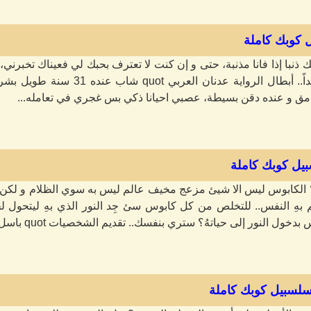
ل كوبك كاملة
 ذنبا إذا فانا مذنبة، حتى و إن كنت لا تعترف بحبك لي فعيناك تخبرن
فلا تترك يدي أبداً.. أبطال الرواية
غامق و عنده دقن بسيطة، عصبي احيانا ذكي بس غجري في تعامله...
بيل كوبك كاملة
 الكابوس ليس الا شيئ مزعج مخيف عالم ليس به سوي الظلام و لكن ه
 بهِ النفس.. للتخلص من كل كابوس سئ جِد النور الذي بهِ ليتحول لح
ول النور إلى حياتهُ؟ ستري بنفسك.. تقديم الشخصيات quot باسل...
 سلسبيل كوبك كاملة