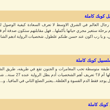
يل كوبك كاملة
ال العالم في الشرق الاوسط لا تعرف السعادة كيفية الوصول لقل
برحلة ستغير مجري حياتها بأكملها... فهل مقابلتهم ستكون صدفة أم قد
ي، و يا رب اكون عند حسن ظنكم علطول. شخصيات الرواية ادهم الشاف
سلسبيل كوبك كاملة
طبقة متوسطة تحب المغامرات و الجنون تقع في طريقه، طريق الشي
سيتركها في حالها أم لا؟
بل يوجد فقط الدم القسوة و الغلظة...يعتبر الضلع الثاني في المافيا.. و...
 كوبك كاملة