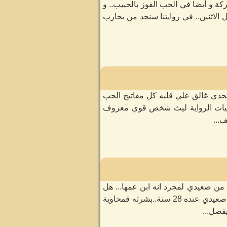
ة و أيضا في الحب الفوز بالحبيب.. و
لاثنين.. في روايتنا سنجد من يحارب
تحدي غالق علي قلبه كل مفاتيح الحب
خصيات الرواية ليث شخص قوي معروف
...
 من صعيدي لمجرد انه ابن عمها... هل
تستطيع ان تتأقلم مع حياتها الجديدة؟ تعريف بالشخصيات الأساسية جاسر quot شاب صعيدي عنده 28 سنة..بشرته قمحاوية
فصل...