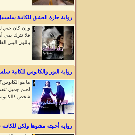
رواية حارة العشق للكاتبة سلسبي
و إن كان حبي لك
باللون البني ال
رواية النور والكابوس للكاتبة سلس
ما هو الكابوس؟
لحلم جميل تنعم
شخص كالكابوس بدخ
رواية أحببته مشوها ولكن للكاتبة