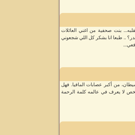
به... بنت صحفية من اغني العائلات
ر؟ .. طبعا انا بشكر كل اللي شجعوني
عي...
طان، من أكبر عصابات المافيا. فهل
 تعريف أهم الشخصيات أدم بطل الرواية عنده 27 سنة... شخص لا يعرف في عالمه كلمة الرحمة