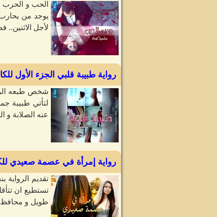
الحب و الحرب مخ
يوجد من يحارب 
لأجل الاثنين.. 
رواية طبيبة قلبي الجزء الأول للك
شخص طبعه المعر
لتأتي طبيبة ج
عنه الصلابة و ا
رواية إمرأة في عصمة صعيدي للك
تقديم الرواية 
طويل و محافظ ع