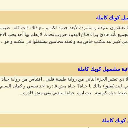
بيل كوبك كاملة
تعتقدون عنيدة و متمردة لأبعد حدود لكن و مع ذلك ذات قلب طيب تح
ميع بأنه هادئ وراء قناع الهدوء حروب تحدث لا يعلم بها أحد يحب الاخ
 كبير ليه مكتب خاص بيه و تحته محامين بيشتغلوا في مكتبه و هو...
كاتبة سلسبيل كوبك كاملة
يلا دي تعتبر الجزء التاني من رواية طبيبة قلبي.. اقتباس من رواية حيا
يبي. ليث(بقلق) مالك يا حياة؟ حياة مش قادرة اخد نفسي و كمان السلم
طنط حياة كويسة. ليث ايوه. حياة اسندني بقي مش قادرة...
كوبك كاملة