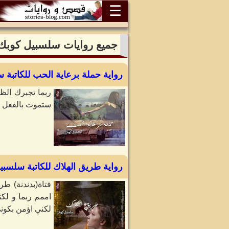
☰
جميع روايات سلسبيل كوبك
رواية حملة برعاية الحب للكاتبة 
ربما تجبرك الظ
ستموت بالفعل ع
رواية طريق الهلاك للكاتبة سلسبي
فتاة(بدندنة) ط
اممم ربما و لكن
لكني اؤمن بكوني