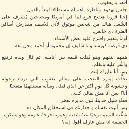
أقعد يا يعقوب.
جلس بهدوء، وناظره باهتمام مستطلعًا ليبدأ بالقول.
إحنا قررنا هنفتح فرع لينا في أمريكا ومِحتاجين مُشرف على
الشُغل هناك من شخص موثوق لأني للأسف مقدرش أسافر
الفترة دي خالص.
أومأ بتفهم واقترح عليه بعض الأسماء.
دى فُرصة كويسة وانا شايف إن محمود أو أحمد محل ثِقة.
همهم بتفهم وهو يُقلب قلمه بين أنامله، ثم قال ويده ترتفع
وأشَّر عليه بالقلم.
بس أنا عايزك إنت.
تجلَّت إمارة التعجب على معالم يعقوب التي تزداد رجوله
وخشونة كُل يومٍ أكثر عن الذي قبله، وسأله مستفهمًا متعجبًا.
أنا؟ بس أنا مش بقالي كت..
قطع سيل حديثهُ قول مديره بفخر.
بس أثبت نفسك و جدارتك في استحقاق المكان ده.
شقَّت البسمة رغمًا عنهُ شفته وغمرته فرحةً عارمة وهو يشكره.
الحقيقة انا مش عارف أقول إيه؟