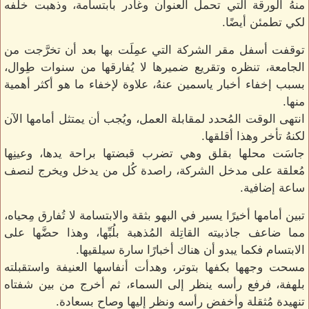
منهُ الورقة التي تحمل العنوان وغادر بابتسامة، وذهبت خلفه
لكي تطمئن أيضًا.
توقفت أسفل مقر الشركة التي عمِلَت بها بعد أن تخرَّجت من
الجامعة، تنظره وتقريع ضميرها لا يُفارقها من سنوات طِوال،
بسبب إخفاء أخبار ياسمين عنهُ، علاوة لإخفاء ما هو أكثر أهمية
منها.
انتهى الوقت المُحدد لمقابلة العمل، ويُجب أن يمتثل أمامها الآن
لكنهُ تأخر وهذا أقلقها.
جاسَت محلها بقلق وهي تضرب قبضتها براحة يدها، وعينِها
مُعلقة على مدخل الشركة، راصدة كُل من يدخل ويخرج لنصف
ساعة إضافية.
تبين أمامها أخيرًا يسير في البهو بثقة والابتسامة لا تُفارق مِحياه،
مما ضاعف جاذبيته القاتِلة المُذهبة بلُبِّها، وهذا حضَّها على
الابتسام فكما يبدو أن هناك أخبارًا سارة سيلقيها.
مسحت وجهها بكفها بتوتر، وهدأت أنفاسها العنيفة واستقبلته
بلهفة، فرفع رأسه ينظر إلى السماء، ثم أخرج من بين شفتاه
تنهيدة مُثقلة وأخفض رأسه ونظر إليها وصاح بسعادة.