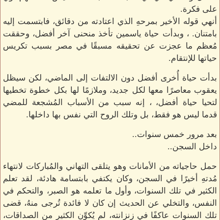
على فكرة.
أنهي قوله الأخير بمرحهِ الذي اعتادته من دقائق، فابتسمت إليه
بامتنان. ، وبدأت حياة ياسمين تأخذ منحنى آخر أفضل، وحققت
مُعظم ما عجزت عن تحقيقه مسبقًا في مصر بسبب تكريس
حياتها للإنتقام.
بدأت حياة أُخرى أفضل دون الالتفات إلى الماضي، لكن سيظل
يعقوب معاصرًا معها لكل جديد، وملازمًا لها بكل خطوة تخطيها
لتحيا حياة أفضل، ، إنه سبب من الأسباب المُشجعة للمضي
قدما ليس هو فقط، بل وتلك الروح التي نفس بها داخلها.
بعد مرور خمس سنوات..
داخل السجن..
حمل حاجياته من الأمانات وهو يتلقى التهاني والمُباركات لانتهاء
مُدتهِ أخيرًا في السجن، وكان يكتفي بابتسامة هادئة، لقد تعلم
الكثير في تلك السنوات، وأول ما تعلمه هو الصبر، والتحكم في
النفس، والتخلي عن الحديث إن كان لا فائدة تُرجى منهُ، قضى
تلك السنوات عاكفًا في زنزانته، لم يُكوِّن الكثير من الصداقات،