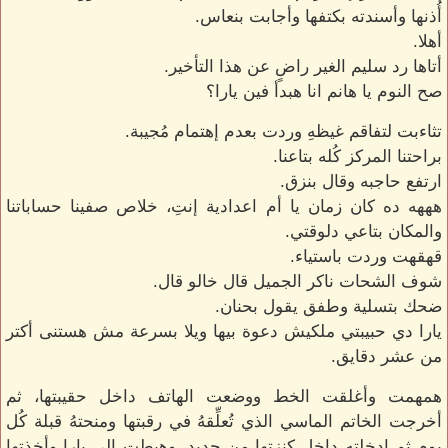
أُذنها وأسندته بكتفها وأجابت بنعاس.
أهلا.
أتاها رد سليم الغير راضٍ عن هذا التأخير.
صح النوم يا هانم انا هبدأ فين يارا؟
تثاءبت لتفاقم غيظهِ وردت بعدم إهتمام مُجيبة.
براحتنا المركز كُله بتاعنا.
ارتفع حاجبه وقال بنزق.
هههه ده كان زمان يا أم اعدادية إنتِ، خلاص صفينا حساباتنا
والمكان بتاعي دلوقتي.
قهقهت وردت باستياء.
شوف الشحات ناكر الجميل قال خالو قال.
ضحك بتسلية وطفق يقول بحنان.
يارا دي حبيبتي ملكيش دعوة بيها ويلا بسرعة مش هستنى أكتر
من عشر دقايق.
همهمت وأغلقت الخط ووضعت الهاتف داخل حقيبتها، ثم
أخرجت الخاتم الماسي الذي تُعلِّقهُ في رقبتها ومنحتهُ قبلة كُل
يوم ثم ادخلته داخل كنزتها من جديد، وهبطت إلى يارا وأخذتها