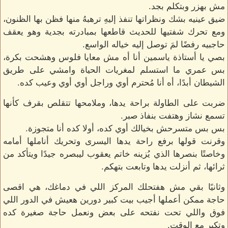
مش بهزر وبتكلم بجد.
ضيق عينيه بشك ونظراتها تنفذ إليهِ ترهبهُ منها فظن بها الظنون،
ومع تحرك شفتيها للحديث قاطعها بمبادرته بجدية وهو يعقف
حاجبيه رفضًا لمَ توصل إليه خياله الواسع.
بصي يا أستاذة ياسمين أنا أه مش معايا فلوس وهشحت بكرة،
بس عمري ما استسلم لمغريات الحياة وامشي على طريق
الشيطان أبدًا، أه أنا مُحترم أوي وراجل أوي أوي وعيب كده.
ضربت على الطاولة براحة يدها، وملامحها تتقلص بقرف كأنها
تسمع نشاز وهتفت بنفاذ صبر.
بس بس متسرحش بخيالك أوي كده، أولا كده أنا متجوزة.
وقرنت قولها برفع راحة يدها اليسرى وتحريك أناملها أمامه
وخاصتًا بنصرها الذي يُزينه خاتم يعقوب ليبصره جيدًا ويتأكد من
ثرائها، ثم أنزلت يدها وتابعت بتهكم.
وثانيًا بقي مش هفتحلك المركز اللي في دماغك، هي اقصى
حاجة ممكن أعملها أجيب بيت كبير دورين هعيش في الدور اللي
فوق واللي تحت نفتحه على بعض ونعمل حاجة صغيرة كده
وتكبر مع الوقت.