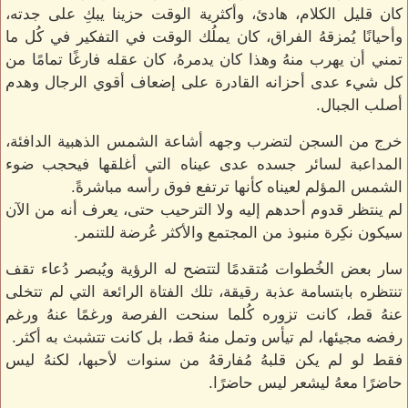
كان قليل الكلام، هادئ، وأكثرية الوقت حزينا يبكِ على جدته،
وأحيانًا يُمزقهُ الفراق، كان يملُك الوقت في التفكير في كُل ما
تمني أن يهرب منهُ وهذا كان يدمرهُ، كان عقله فارغًا تمامًا من
كل شيء عدى أحزانه القادرة على إضعاف أقوي الرجال وهدم
أصلب الجبال.
خرج من السجن لتضرب وجهه أشاعة الشمس الذهبية الدافئة،
المداعبة لسائر جسده عدى عيناه التي أغلقها فيحجب ضوء
الشمس المؤلم لعيناه كأنها ترتفع فوق رأسه مباشرةً.
لم ينتظر قدوم أحدهم إليه ولا الترحيب حتى، يعرف أنه من الآن
سيكون نكِرة منبوذ من المجتمع والأكثر عُرضة للتنمر.
سار بعض الخُطوات مُتقدمًا لتتضح له الرؤية ويُبصر دُعاء تقف
تنتظره بابتسامة عذبة رقيقة، تلك الفتاة الرائعة التي لم تتخلى
عنهُ قط، كانت تزوره كُلما سنحت الفرصة ورغمًا عنهُ ورغم
رفضه مجيئها، لم تيأس وتمل منهُ قط، بل كانت تتشبث به أكثر.
فقط لو لم يكن قلبهُ مُفارقهُ من سنوات لأحبها، لكنهُ ليس
حاضرًا معهُ ليشعر ليس حاضرًا.