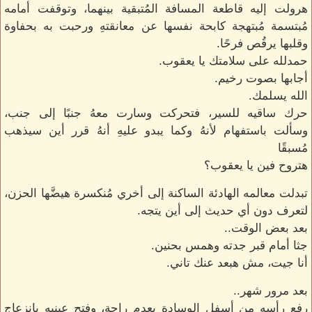
هرولت إليه قاطعة المسافة المُتبقية بينهما، وتوقفت أمامه
مُبتسمة مُبتهجة كابحة نفسها عن معانقتهِ ورحبت به بحفاوة
وقلبها يرقُص فرحًا.
حمدلله على سلامتك يا يعقوب.
أجابها بصوت رخيم.
الله يسلمك.
حرك ساقيه للسير، فتحركت وسارت معهُ جنبًا إلى جنب،
وسألت باستفهام لأنهُ وكما يبدو عليهِ أنهُ قرر أين سيذهب
مُسبقًا
هتروح فين يا يعقوب؟
تبدلت معالمه الهادئة الساكنة إلى أخري مُنكسرة هيضَّها الحزن،
لتعرف دون أي حديث إلى أين يتجه.
بعد بعض الوقت..
جثا أمام قبر جدته وهمس بحنين.
أنا جيت، مش هبعد عنك تاني.
بعد مرور شهر..
رفع رأسه من أسفل الوسادة بعدم راحة، وفتح عينيه بانزعاج