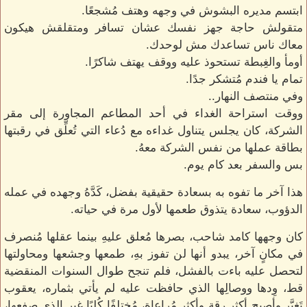
ابتسم مديره البشوش في وجهه وهتف مُشجعًا.
متقولش حاجة جهز نفسك عشان تسافر ومتقلقش هيكون
معاك ناس تساعدك مش لوحدك.
أومأ والغِبطة تستحوذ عليه ووقف يهتف شاكرًا.
تمام يا فندم مُتشكر جدًا.
وفي منتصف النهار..
ووقت استراحة الغداء في أحد المطاعم المجاورة إلى مقر
الشركة، كان يجلس يتناول غداءه مع دُعاء التي تُعلِّق في رقبتها
بطاقة عملها من نفس الشركة معهُ.
بس والسفر بعد كام يوم.
هذا آخر ما تفوه به بسعادة حقيقية بفضل، كَدَّهُ وجهده في عمله
الدؤوب، سعادة يتذوق طعمها لأول مرة في حياته.
كان وجهها كامد شاحب، بصرها مُعلق عليهِ بينما عقلها مُنصرف
في مكانٍ آخر، يبدو أنها لن تفوز بهِ، طمعها وجشعها ومحاولتها
لتحصل عليه باءت بالفشل، فلم تنجح طوال السنوات المنقضية
قط، وِدها ووصالِها الذي حافظت عليه لم يأتي بثماره، يعقوب
تَغيَّر وأصبح أكثر رِقة وأكثر مُراعاة، مُختلفًا كُليًا غير الذي صفعها،