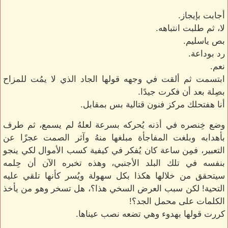
أجابت بإيجاز.
لا، ثم طلبت انتباهه.
بص ياسليم.
رد بوداعة.
نعم.
ابتسمت ثم ألقت في وجهه قولها الجاد الذي لا يمُت للمزاح
بصِلة بعد أن فكرت جيدًا.
أنا هفتحلك مركز فنون قتالية بس بمقابل.
وضع خِنصره في أذنه يُحركه بسرعة لعلهُ لم يسمع، ثم طرف
بأهدابه وبلغت المفاجأة مبلغها منهُ وآثر الصمت عجزًا عن
التعبير، فمِن ساعة كان يُفكر في كيفية كسب الأموال لكي ينجو
بنفسه في تلك البلد الأجنبي، وهذه تخبره الآن أن حِلمه
سيتحقق من خلالها هكذا بكل سهولة ويُسر كأنها تلقي عليه
التحية! لكن سبب العرض السخي هذا؟، هل تسخر وهو من يأخذ
الكلمات على محمل الجد؟!
كررت قولها بهدوء وهي تضعه نصب عيناها.