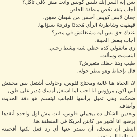
بس إيه السر إنك تلبس كويس وانت مش لاقي تاكل؟
أجاب بثقة تخُص منطقهُ الخاص.
جعان لابس كويس أحسن من شبعان معفِن.
قهقهت وشاطرتهُ الرأي مُجددًا وقرنتهُ بسؤالها.
عندك حق بس ليه مشتغلتش في مصر؟
أجاب ببعض الخيبة.
زي ماتقولي كده حظي شبه مِشط رجلي.
ابتسمت وسألت.
طيب وهنا حظك متغيرش؟
قال بإحباط وهو ينظر حوله.
لا، الحياة هنا غالية ومحتاج فلوس، وحاولت أشتغل بس محبتش
اني اكون مرؤوس انا احب لما اشتغل أمسك مُدير على طول.
ضحكت وهي تميل برأسها للجانب ليتسلم هو دفة الحديث
وأضاف.
وبعدين الشكل ده بيجيبلي فلوس، انتِ مش اول واحده أنقذها
برضو، انا أشهر من كابتن أمريكا في المنطقة هنا.
انتظر أن تضحك، أن يصدر عنها أي رد فعل لكنها أفحمته
بسؤالها المستفهم.