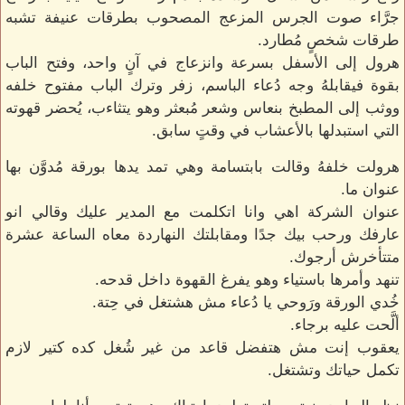
جرَّاء صوت الجرس المزعج المصحوب بطرقات عنيفة تشبه
طرقات شخصٍ مُطارد.
هرول إلى الأسفل بسرعة وانزعاج في آنٍ واحد، وفتح الباب
بقوة فيقابلهُ وجه دُعاء الباسم، زفر وترك الباب مفتوح خلفه
ووثب إلى المطبخ بنعاس وشعر مُبعثر وهو يتثاءب، يُحضر قهوته
التي استبدلها بالأعشاب في وقتٍ سابق.
هرولت خلفهُ وقالت بابتسامة وهي تمد يدها بورقة مُدوَّن بها
عنوان ما.
عنوان الشركة اهي وانا اتكلمت مع المدير عليك وقالي انو
عارفك ورحب بيك جدًا ومقابلتك النهاردة معاه الساعة عشرة
متتأخرش أرجوك.
تنهد وأمرها باستياء وهو يفرغ القهوة داخل قدحه.
خُدي الورقة ورَوحي يا دُعاء مش هشتغل في حِتة.
ألَّحت عليه برجاء.
يعقوب إنت مش هتفضل قاعد من غير شُغل كده كتير لازم
تكمل حياتك وتشتغل.