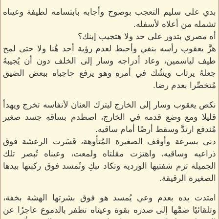
بدي على سليم التعجب بوضوح وأجابه بابتسامة لطيفة وعيناه
تشمله من أعلاه لأسفله.
أه مصري بتدور على حد ولا هتجيب إبنك؟
هزَّ يعقوب رأسه بنفي وأحبط لعدم رؤية أحد هُنا ولا حتى لمح
طيف لياسمين، وعاد أدراجه وسار إلى الخلف دون أن يُجيبهُ
جعلهُ يرتاب ويشُك في أمرهِ وهو يرفع حاجباه ببعض الضيق
مُتخصِّرا بعدم رضا.
نكص يعقوب وسار إلى الخارج ليترك العنان لأنفاسه تخرج ويهدأ
قليلا ومع وضع قدمه في الخارج، اصطدم بساقهِ جسد صغير
مُندفع ارتدَّ وسقط أرضًا أمام ساقيه.
دنى بسرعة وأوقف الصغيرة المُتأوهة، فَسَرت الرعشة فوق
ذراعيه وساقيه، واهتزت مقلتاه ولمعت، وعيناه تُبصر تلك
الجميلة تزم شفتيها الوردية وتكاد تبكِ وتُمسد فوق ركبتها بيدها
الصغيرة الرقيقة.
امتدت يده بعدم وعي يُمسد هو فوق بشرتها الهشة بخفة،
وتلقائيًا ضمَّها إلى صدره بقوة وعيناه تطفر بالدموع عاجزًا عن