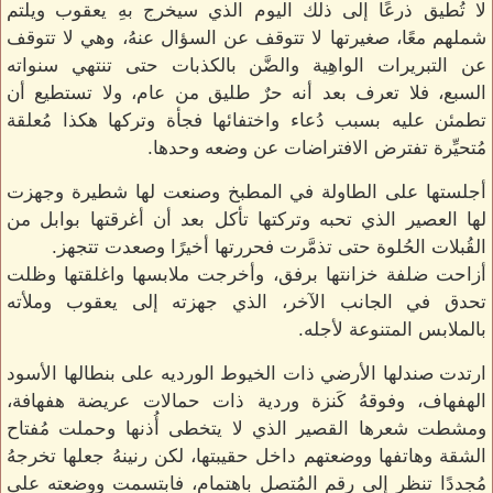
لا تُطيق ذرعًا إلى ذلك اليوم الذي سيخرج بهِ يعقوب ويلتم
شملهم معًا، صغيرتها لا تتوقف عن السؤال عنهُ، وهي لا تتوقف
عن التبريرات الواهِية والضَّن بالكذبات حتى تنتهي سنواته
السبع، فلا تعرف بعد أنه حرٌ طليق من عام، ولا تستطيع أن
تطمئن عليه بسبب دُعاء واختفائها فجأة وتركها هكذا مُعلقة
مُتحيِّرة تفترض الافتراضات عن وضعه وحدها.
أجلستها على الطاولة في المطبخ وصنعت لها شطيرة وجهزت
لها العصير الذي تحبه وتركتها تأكل بعد أن أغرقتها بوابل من
القُبلات الحُلوة حتى تذمَّرت فحررتها أخيرًا وصعدت تتجهز.
أزاحت ضلفة خزانتها برفق، وأخرجت ملابسها واغلقتها وظلت
تحدق في الجانب الآخر، الذي جهزته إلى يعقوب وملأته
بالملابس المتنوعة لأجله.
ارتدت صندلها الأرضي ذات الخيوط الورديه على بنطالها الأسود
الهفهاف، وفوقهُ كَنزة وردية ذات حمالات عريضة هفهافة،
ومشطت شعرها القصير الذي لا يتخطى أُذنها وحملت مُفتاح
الشقة وهاتفها ووضعتهم داخل حقيبتها، لكن رنينهُ جعلها تخرجهُ
مُجددًا تنظر إلى رقم المُتصل باهتمام، فابتسمت ووضعته على