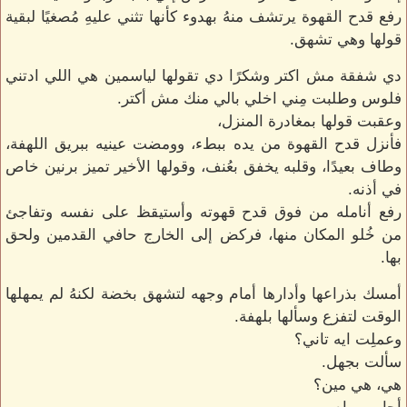
رفع قدح القهوة يرتشف منهُ بهدوء كأنها تثني عليهِ مُصغيًا لبقية
قولها وهي تشهق.
دي شفقة مش اكتر وشكرًا دي تقولها لياسمين هي اللي ادتني
فلوس وطلبت مِني اخلي بالي منك مش أكتر.
وعقبت قولها بمغادرة المنزل،
فأنزل قدح القهوة من يده ببطء، وومضت عينيه ببريق اللهفة،
وطاف بعيدًا، وقلبه يخفق بعُنف، وقولها الأخير تميز برنين خاص
في أذنه.
رفع أنامله من فوق قدح قهوته وأستيقظ على نفسه وتفاجئ
من خُلو المكان منها، فركض إلى الخارج حافي القدمين ولحق
بها.
أمسك بذراعها وأدارها أمام وجهه لتشهق بخضة لكنهُ لم يمهلها
الوقت لتفزع وسألها بلهفة.
وعملِت ايه تاني؟
سألت بجهل.
هي، هي مين؟