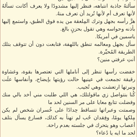
سألتهُ جاذبة انتباهه، فنظر إليها مشدودًا ولا يعرف أكانت تسألهُ
لأنها تعرف أم لأنها تُريد أن تعرف منهُ.
هزَّ رأسه بجهل وترك المِلعقة من يده فوق الطبق، واستمع إليها
بأذنه وحواسه وهي تقول بحزنٍ بالغ.
ياسمين في أمريكا.
سأل بجهل ومعالمه تنطق باللهفة، فتابعت دون أن تتوقف بتلك
الطريقة المُحيِّرة.
أنتِ عرفتي منين؟
خفضت رأسها تنظر إلى أناملها التي تعتصرها بقوة، وغشاوة
رقيقة تجمعت في عينيها حالت رؤيتها بإيضاح، وأنفاسها علَت
ونبرتها ارتعشت وهي تُجيب.
كُنا بنتواصل زي ماقولتلك، هي اللي طلبت مني أخد بالي منك
وفضلت تتابع معايا على مر السنين لحد ما
وصمتت وعبراتها تتساقط حِدادًا على خُسران شخص لم يكن
مِلكها يومًا، وفِقدان حُب لم تهنأ به كذلك، فسارع يسأل بتلف
أعصاب وهو يتحرك في جلسته بعدم راحة.
لحد ما ايه يا دُعاء؟