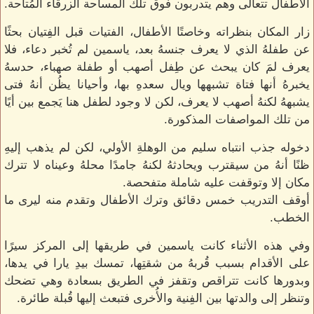
الأطفال تتعالى وهم يتدربون فوق تلك المساحة الزرقاء المُتاحة.
زار المكان بنظراته وخاصتًا الأطفال، الفتيات قبل الفِتيان بحثًا
عن طفلهُ الذي لا يعرف جنسهُ بعد، ياسمين لم تُخبر دعاء، فلا
يعرف لمَ كان يبحث عن طِفل أصهب أو طفلة صهباء، حدسهُ
يخبرهُ أنها فتاة تشبهها ويال سعدهِ بها، وأحيانا يظُن أنهُ فتى
يشبههُ لكنهُ أصهب لا يعرف، لكن لا وجود لطفل هنا يَجمع بين أيًا
من تلك المواصفات المذكورة.
دخوله جذب انتباه سليم من الوهلةِ الأولي، لكن لم يذهب إليهِ
ظنًا أنهُ من سيقترب ويحادثهُ لكنهُ جامدًا محلهُ وعيناه لا تترك
مكان إلا وتوقفت عليه شاملة متفحصة.
أوقف التدريب خمس دقائق وترك الأطفال وتقدم منه ليرى ما
الخطب.
وفي هذه الأثناء كانت ياسمين في طريقها إلى المركز سيرًا
على الأقدام بسبب قُربهُ من شقتِها، تمسك بيدِ يارا في يدها،
وبدورها كانت تتراقص وتقفز في الطريق بسعادة وهي تضحك
وتنظر إلى والدتها بين الفِنية والأُخرى فتبعث إليها قُبلة طائرة.