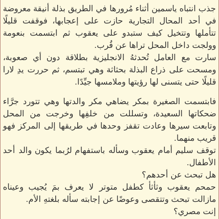
جذب انتباه ياسمين أثناء مُرورها في الطريق بذلة أنيقة معروضة
في أحد المحال التجارية حازت على إعجابها، فوقفت قليلًا
تتأملها وتتخيل كيف ستبدو على يعقوب ثم ابتسمت بنعومة
وولجت داخل المحل تراها عن قُرب.
سارت مع العامل تُحدثهُ الانجليزية بطلاقة دون أي صعوبة،
ومسحت على ذراع البذلة بحثاثة وهي تبتسم، ثم حررت يدِ لارا
قليلًا حتى يتسنى لها رؤيتها وملامسها جيِّدًا.
فابتسمت الصغيرة بمكر يضاهي مكر والدتها وهي تتورد جرَّاء
ضحكاتها السعيدة، وتسللت من خلفِها وخرجت من المحل
وتابعت سيرها وعادت تقفز وحدها في طريقها إلى المركز فهو
قريب منهما.
توقف سليم أمام يعقوب وسأله باستفهام لرُبما يكون والد أحد
الأطفال.
هل تبحث عن أحدهم؟
حمحم يعقوب وثأثأ كطفل متوتر لا يعرف بمَ يُجيب وعيناه
مازالت تبحث وتتقصى وعوضًا عن إجابته سأله بلغتهِ الأم.
إنت مصري؟