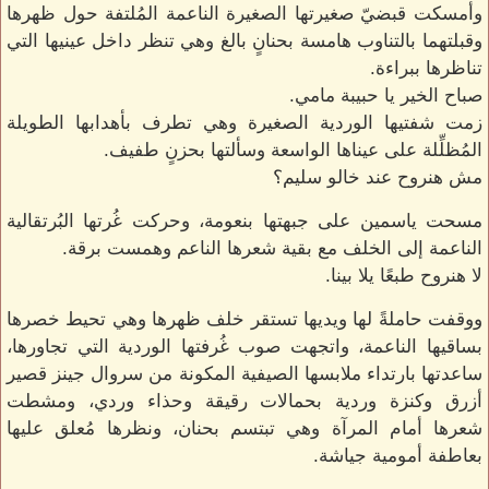
وأمسكت قبضيّ صغيرتها الصغيرة الناعمة المُلتفة حول ظهرها
وقبلتهما بالتناوب هامسة بحنانٍ بالغ وهي تنظر داخل عينيها التي
تناظرها ببراءة.
صباح الخير يا حبيبة مامي.
زمت شفتيها الوردية الصغيرة وهي تطرف بأهدابها الطويلة
المُظلِّلة على عيناها الواسعة وسألتها بحزنٍ طفيف.
مش هنروح عند خالو سليم؟
مسحت ياسمين على جبهتها بنعومة، وحركت غُرتها البُرتقالية
الناعمة إلى الخلف مع بقية شعرها الناعم وهمست برقة.
لا هنروح طبعًا يلا بينا.
ووقفت حاملةً لها ويديها تستقر خلف ظهرها وهي تحيط خصرها
بساقيها الناعمة، واتجهت صوب غُرفتها الوردية التي تجاورها،
ساعدتها بارتداء ملابسها الصيفية المكونة من سروال جينز قصير
أزرق وكنزة وردية بحمالات رقيقة وحذاء وردي، ومشطت
شعرها أمام المرآة وهي تبتسم بحنان، ونظرها مُعلق عليها
بعاطفة أمومية جياشة.