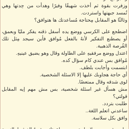
وزفرت بقوة ثم أخذت شهيقًا وفيرًا وهدأت من حِدتها وهي
تُمسد جبهتها واستردت.
وثالثًا هو المقابل مِحتاجة مُساعدتك ها هتوافق؟
اضطجع على الكرسي ووضع يده أسفل ذقنه يفكر مليًا وبعمق،
أو يصطنع التفكير لأنهُ بالفعل مُوافق فأين سيجد مِثل تلك
الفُرصة الذهبية.
اعتدل ووضع مرفقيهِ على الطاولة وقال وهو يضيق عينيهِ.
مُوافق بس عندي كام سؤال كده.
ابتسمت وأجابت بلطف.
أي حاجة هجاوبك عليها إلا الاسئلة الشخصية.
لوى شدقه وقال ممتعضًا.
مش هسأل غير اسئلة شخصية، بس مش مهم إيه المقابل
قولتي؟
طلبت بتردد.
ساعدني اتعلم اللغة..
وافق بكل سلاسة.