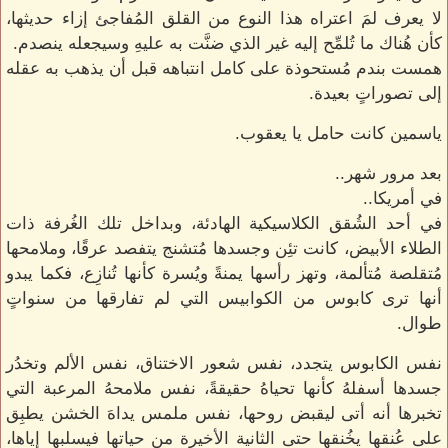
لا يعرف لمَ اعتراه هذا النوع من القلق المُفاجئ إزاء حديثها،
كأن هُناك ما تُلمِّح إليه غير الذي ضنَّت به عليهِ وسيجعله ينصدم.
همست بندم مُستحوذة على كامل انتباهه قبل أن يذهب به عقله
إلى تصوراتٍ بعيدة.
ياسمين كانت حامل يا يعقوب.
بعد مرور شهر..
في أمريكا..
في أحد الشُقق الكلاسيكية الهادئة، وبداخل تلك الغُرفة ذات
الطلاء الأبيض، كانت تئِن وجسدها مُتشنج يتفصد عرقًا، وملامحها
مُتقلصة مُتألمة، وتهز رأسها يمنةً ويُسرة كأنها تُنازِع، فكما يبدو
أنها ترى كابوس من الكوابيس التي لم تفارقها من سنواتٍ
طوال.
نفس الكابوس يتجدد، نفس شعور الاختناق، نفس الألم وتخدُر
جسدها أسفلهُ كأنها تحياهُ حقيقةً، نفس ملامحهُ المرعبة التي
تخبرها أنه أتى ليقبض روحها، نفس ملمس يداهَ الخشن يطبِق
على عُنقها يخُنقها حتى الثانية الأخيرة من حياتها فيسلبها إياها،