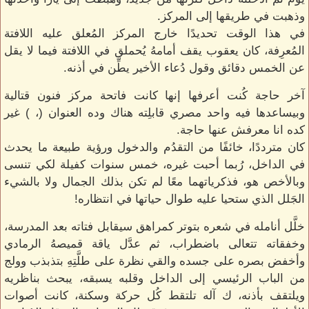
وذهبت في طريقها إلى المركز.
في هذا الوقت تحديدًا خارج المركز المُعلق عليه اللافتة
المُعرِفة، كان يعقوب يقف أمامهُ يُحملق في اللافتة فيما لا يقل
عن الخمس دقائق وقول دُعاء الأخير يطِّن في أذنه.
آخر حاجة كُنت أعرفها إنها كانت فاتحة مركز فنون قتالية
وبيساعدها فيه واحد مصري قابلِته هناك وده العنوان (، ) غير
كده انا معرفش عنها حاجة.
كان مترددًا، خائفًا من التقدُم والدخول ورؤية طبيعة ما يحدث
في الداخل، رُبما أحبت غيره، خمس سنوات كفيلة لكي تنسى
وبالأخص هو، فذكرياتهما معًا لم تكن بذلك الجمال ولا بالشيء
الجَلل الذي ستحيا عليه طوال حياتها في انتظاره!
خلَّل أنامله في شعره بتوتر كمراهق سيقابل فتاته بعد المدرسة،
وخفقاته تتعالى باضطراب، ثم عدَّل ياقة قميصهُ الرمادي
وأخفض بصره على جسده والقي نظرة على طلَّتِهِ بتذبذب وولج
من الباب الرئيسي إلى الداخل وقلبه يسبقه، يبحث بناظريه
ويلتقف بأذنه، ك آله تلتقط كُل حركة وسكنة، كانت أصوات