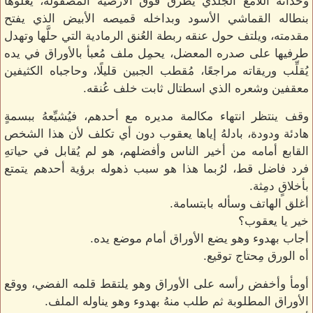
وحذائه اللامع الجلدي يطرق فوق الأرضية المصقولة، يعلوها
بنطاله القماشي الأسود وبداخله قميصه الأبيض الذي يفتح
مقدمته، ويلتف حول عنقه ربطة العُنق الرمادية التي حلَّها وتهدل
طرفيها على صدره المعضل، يحمِل ملف مُعبأ بالأوراق في يده
يُقلِّب وريقاته مراجعًا، مُقطب الجبين قليلًا، وحاجباه الكثيفين
معقفين وشعره الذي اسطتال ثابت خلف عُنقه.
وقف ينتظر انتهاء مكالمة مديره مع أحدهم، فيُشيِّعهُ ببسمةٍ
هادئة ودودة، بادلهُ إياها يعقوب دون أي تكلف لأن هذا الشخص
القابع أمامه من أخير الناس وأفضلهم، هو لم يُقابل في حياتهِ
فرد فاضل قط، لرُبما هذا هو سبب ذهوله برؤية أحدهم يتمتع
بأخلاقٍ دمِثة.
أغلق الهاتف وسأله بابتسامة.
خير يا يعقوب؟
أجاب بهدوء وهو يضع الأوراق أمام موضع يده.
أه الورق مِحتاج توقيع.
أومأ وأخفض رأسه على الأوراق وهو يلتقط قلمه الفضي، ووقع
الأوراق المطلوبة ثم طلب منهُ بهدوء وهو يناوله الملف.