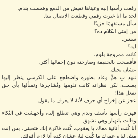
رفعت رأسها إليه وعيناها تفيض من الدمع وهمست بندم.
لحد ما انا غيرت رقمي وقطعت الاتصال بينا.
سأل مستفهمًا حزينًا.
من إمتى الكلام ده؟
سنتين.
ليه؟
كانت ممزوجة بلوم.
فأفصحت بالحقيقة وصارحته دون إخفائها أكثر.
عشان بحبك.
تنهد بِ همٍّ وعاد بظهره واضطجع على الكرسي ينظر إليها
بصمت، لكن نظراته كانت تلومها وتُشاجرها وتسألها بأي حق
تفعل هذا!
عجز عن إخراج أي حرف لأنهُ لا يعرف ما يقول.
فهزت رأسها بأسف وندم وهي تتطلع إليه، وأجهشت في البُكاء
وقالت بانهيار وهي تشهق.
أنا كُنت أنانية معاك يا يعقوب، كُنت فاكرة إنك هتحبني، بس إنت
مش ليا و عمرك ما كُنت ليا، عشان كده أنا لازم أقولك.