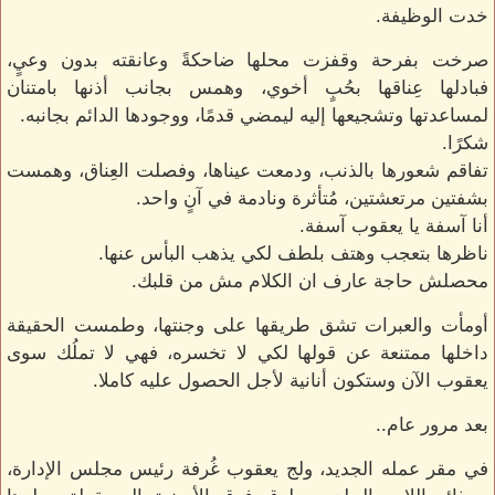
خدت الوظيفة.
صرخت بفرحة وقفزت محلها ضاحكةً وعانقته بدون وعيٍ،
فبادلها عِناقها بحُبٍ أخوي، وهمس بجانب أذنها بامتنان
لمساعدتها وتشجيعها إليه ليمضي قدمًا، ووجودها الدائم بجانبه.
شكرًا.
تفاقم شعورها بالذنب، ودمعت عيناها، وفصلت العِناق، وهمست
بشفتين مرتعشتين، مُتأثرة ونادمة في آنٍ واحد.
أنا آسفة يا يعقوب آسفة.
ناظرها بتعجب وهتف بلطف لكي يذهب البأس عنها.
محصلش حاجة عارف ان الكلام مش من قلبك.
أومأت والعبرات تشق طريقها على وجنتها، وطمست الحقيقة
داخلها ممتنعة عن قولها لكي لا تخسره، فهي لا تملُك سوى
يعقوب الآن وستكون أنانية لأجل الحصول عليه كاملا.
بعد مرور عام..
في مقر عمله الجديد، ولج يعقوب غُرفة رئيس مجلس الإدارة،