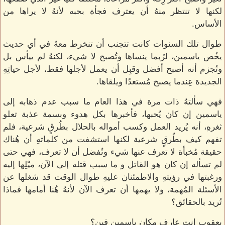
لكنها لا تنتظر منهُ أن يعترف فجأة بحبه لأنهُ لا يراها من
الأساس.
طوال تلك السنوات كانت تتجنب أن تنخرط معهُ في أي حديث
يخُص ياسمين، لرُبما ينساها وتُصبح لا شيء، لكنهُ لم ييأس بل
وتُجزم أنه أصبح أفضل وقبِل أن يعمل لأجلها فقط، لأجل حياتِهِ
الجديدة عِندما يصبح مُستعدًا ويلقاها.
فهي سألتهُ ذات مرة في هذا العام ما سبب عدم ذهابه إلى
ياسمين إن كان يُحبها، فأخبرها بكل هدوء وبسمة عذبة تعلو
ثغرهِ، أنه يُريد العمل وكسب أمواله بالحلال بطُرقٍ شرعية، فلم
تفهم كيف بطُرقٍ شرعية لكنها استشفت من كلماتهِ أن هُناك
حقيقة مُخبأة لا تعرف عنها شيء وتُفضل أن لا تعرف، فهي حتى
لم تسأله إن كان هو القاتل و ما سبب قتله إلى الآن، ميْلِها إليه
ورغبتها في رؤيتهِ والاطمئنان عليهِ طوال الوقت قد شغلها عن
الأسئلة المُهمة، ولا يهمها أن تعرف الآن لأنهُ هُنا أمامها فماذا
تُريد بالحقائق؟
يعقوب إنت عارف مكان ياسمين فين؟