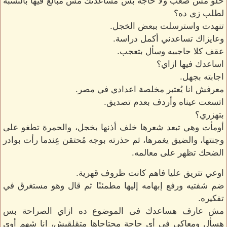
حلو مش صعب ولا حاجة بس مساعدتك مش مُبالغ فيها بالنسبة
لطلب زي ده؟
تنهدت واسترسلت ببعض الخجل.
وعايزاك تساعدني أكمل دراسة.
عقف كلا حاجبيه وسأل بتعجب.
اساعدك فيها ازاي؟
اجابته بجهل.
معرفش انا يُعتبر مخلصة اعدادي في مصر.
اتسعت عيناه وأردف بعدم تصديق.
بتهزري؟
أومأت وهي تبعد شعرها خلف أذنها بخجل، والحمرة تطغو على
وجنتها، والضيق يغمرها، ثم حذرته بوجه مُحتقن عِندما رأت بوادر
الضحك تظهر على معالمه.
اوعي تتريق عليا فاهم كانت ظروف قهرية.
ضم شفتيه ورفع إبهامه إليها مطمئنًا ثم قال وهو مستغرق في
تفكيره.
مش عارف هساعدك فى الموضوع ده ازاي الصراحة بس
هسأل ومعاكي في أي حاجة محتاجاها متقلقيش، انا شهم أوي