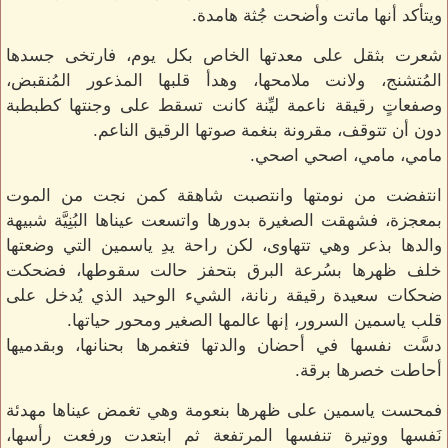
ويتأكد أنها ماتت وأضحت جُثة هامدة.
شعرت بثقل على معدتها الخاص بكل يوم، فارتخى جسدها
المُتشنج، ولانت ملامحها، وهدأ قلبها المذعور المُنقبض،
وصفعاتٍ رقيقة ناعمة ليِّنة كانت تسقط على وجنتها كطبطبة
دون أن تتوقف، مقرونة بنغمة صوتها الرقيق الناعم.
مامي، مامي، اصحي اصحي.
انتفضت من نومتها وانتصبت شاهقة كمن نجت من الموت
بمعجزة، فشهقت الصغيرة بدورها واتسعت عيناها البُنِيَّة شبيهة
والدها بذعر وهي تتهاوى، لكن راحة يدِ ياسمين التي وضعتها
خلف ظهرها بسُرعة البرق بتحفز حالت سقوطها، فضحكت
ضحكات سعيدة رقيقة رنانة، الشيء الوحيد الذي يُدخل على
قلب ياسمين السرور، إنها عالمها الصغير ومحور حياتها.
دسَّت نفسها في أحضان والدتها فتغمرها بحنانها، وبقدميها
أحاطت خصرها برقة.
فمحست ياسمين على ظهرها بنعومة وهي تغمض عيناها مهدئة
نَفسها ووتيرة تنفسها المرتفعة ثم ابتعدت ورفعت رأسها،