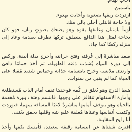
أجاب بهيام.
ياسمين.
ازدردت ريقها بصعوبة وأجابت بهدوء.
ولا حاجة قالتلي أخلي بالي منك.
أومأ بامتنان وعانقها بقوة وهو يضحك بصوتٍ رنان، فهو كان
بحاجة لمثل هذا الدافع لينطلق، تركها تطرف بصدمة وعاد إلى
منزله ركضًا كما جاء.
صعد مباشرةً إلى غُرفته وفتح خزانته وأخرج بذلة أنيقة، وركض
إلى دورة المياه يُشذب ذقنه الطويلة، ثم أخذ حمامًا دافئ
وارتدى ملابسه وخرج بابتسامة جذابة وحماس شديد مُقبلا على
الحياة كما لم يقبل من سنوات.
هبط الدرج وهو يُغلق زر كُمه فوجدها تقف أمام الباب مُستطلعة
وأمارة الاستفهام تتقافز على وجهها، فابتسم وهتف بنبرة مُفعمة
بالحياة وهو يتوقف أمامها مباشرةً لاغيًا المسافة بينهما، فتوردت
وكتمت أنفاسها وعيناها مُعلقة عليهِ بتيه وقلبها يخفق بعُنف.
أنا رايح المقابلة.
افترت شفتاها عن ابتسامة رقيقة سعيدة، فأمسك بكفها وأخذ