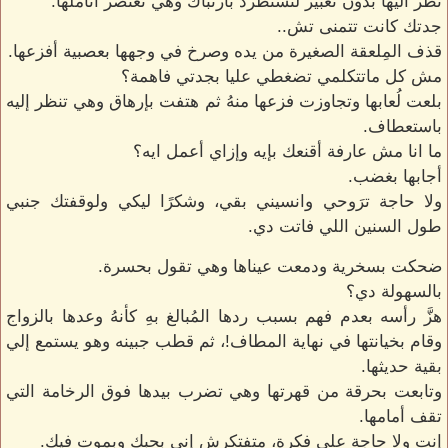
نظر اليها بدون تعبير لتستطرد بارتباك وهي تعتصر أناملها.
جدتك كانت تتمنى تش..
قذف المِلعقة الصغيرة من يده وصرخ في وجهها بعصبية أفزعها.
مش كل ماتتكلمي تضغطي عليا بجدتي فاهمة؟
بلعت لُعابها وتجاوزت فزعها منهُ ثم هتفت بإرهاق وهي تنظر إليه
باستعطاف.
ما انا مش عارفة أقنعك بإيه وإزاي أعمل ايه؟
أجابها بغضب.
ولا حاجة ترَوحي وانسيني بقي، وشكرًا ليكي ولوقفتك جنبي
طول السنين اللي فاتت دي.
ضحكت بسخرية ودمعت عيناها وهي تقول بحسرة.
بالسهولة دي؟
هزَّ رأسه بعدم فهم بسبب ردها المُبالغ بهِ كأنهُ وعدها بالزواج
وقام بخيانتها في نهاية المطاف!، ثم قطب جبينه وهو يستمع إلي
بقية حديثها.
وتابعت بحرقة من قهرتها وهي تضرب بيدها فوق الرخامة التي
تقف أمامها.
إنت ولا حاجة على فكرة، متفتكرش إني بحبك وبموت فيك.