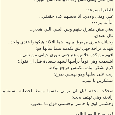
قاطعها بسرعة:
علي ومنى ولادي، انا بحسهم كده حقيقي..
سألته بترددد:
يعني مش هتفرق بينهم وبين البيبي اللي هيجي..
قال بصدق:
وحياتك عمري مهفرق بينهم، هما الثلاثة هيكونوا عندي واحد..
تنهدت براحة فهي تثق بكلامه بينما سألها هو:
افهم من كده خلاص، هترجعي تنوري حياتي من تاني..
ابتسمت وهي تومأ برأسها ليتنهد بسعادة قبل ان تقول:
لازم تشكر ابنك، مكنتش هرجع لولاه..
ربت على بطنها وهو يهمس بمرح:
متشكرين يا بيبي..
ضحكت بخفة قبل ان ترمي نفسها وسط احضانه تستنشق
رائحته وهي تهتف بحب:
وحشتني اوي يا جاسر، وحشتني فوق ما تتصور..
في صباح اليوم التالي..