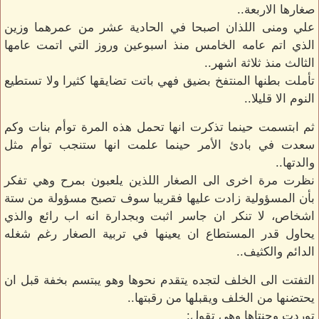
صغارها الاربعة..
علي ومنى اللذان اصبحا في الحادية عشر من عمرهما وزين
الذي اتم عامه الخامس منذ اسبوعين وروز التي اتمت عامها
الثالث منذ ثلاثة اشهر..
تأملت بطنها المنتفخ بضيق فهي باتت تضايقها كثيرا ولا تستطيع
النوم الا قليلا..
ثم ابتسمت حينما تذكرت انها تحمل هذه المرة توأم بنات وكم
سعدت في بادئ الأمر حينما علمت انها ستنجب توأم مثل
والدتها..
نظرت مرة اخرى الى الصغار اللذين يلعبون بمرح وهي تفكر
بأن المسؤولية زادت عليها فقريبا سوف تصبح مسؤولة من ستة
اشخاص، لا تنكر ان جاسر اثبت وبجدارة انه اب رائع والذي
يحاول قدر المستطاع ان يعينها في تربية الصغار رغم شغله
الدائم والكثيف..
التفتت الى الخلف لتجده يتقدم نحوها وهو يبتسم بخفة قبل ان
يحتضنها من الخلف ويقبلها من رقبتها..
توردت وجنتاها وهي تقول: