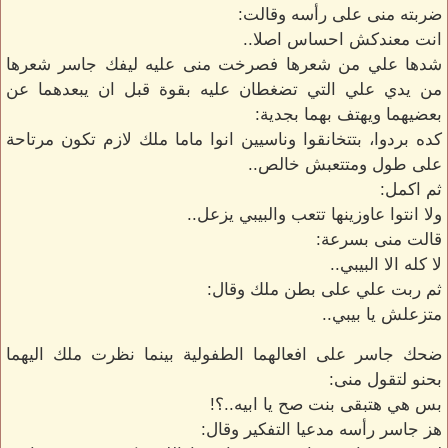
ضربته منى على رأسه وقالت:
انت معندكش احساس اصلا..
شدها علي من شعرها فصرخت منى عليه ليفك جاسر شعرها
من يدي علي التي تضغطان عليه بقوة قبل ان يبعدهما عن
بعضيهما ويهتف بهما بجدية:
كده بردوا، بتتخانقوا وناسيين انوا ماما ملك لازم تكون مرتاحة
على طول ومتتعبش خالص..
ثم اكمل:
ولا انتوا عاوزينها تتعب والبيبي يزعل..
قالت منى بسرعة:
لا كله الا البيبي..
ثم ربت علي على بطن ملك وقال:
متزعلش يا بيبي..
ضحك جاسر على افعالهما الطفولية بينما نظرت ملك اليهما
بحنو لتقول منى:
بس هي هتبقى بنت صح يا ابيه..؟!
هز جاسر رأسه مدعيا التفكير وقال: