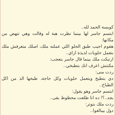
كويسة الحمد لله..
ابتسم جاسر لها بينما نظرت هبة له وقالت وهي تنهض من
مكانها:
هقوم اجيب طبق الحلو اللي عملته ملك، اصلك متعرفش ملك
بتعمل حلويات لذيذة ازاي..
ارتبكت ملك بينما قال جاسر بتعجب:
مكنتش اعرف انك بتطبخي..
ردت منى:
دي بتطبخ وبتعمل حلويات وكل حاجة، طبخها الذ من اكل
الطباخ..
ابتسم جاسر وهو يقول:
بجد..؟! ده انا طلعت محظوظ بقى..
ردت ملك بتوتر:
دول بيبالغوا..