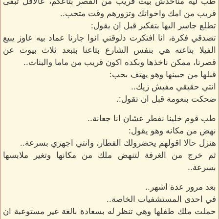
طب ليه مناخدش بيت قريب من القصر بتاعكم، عالاقل تبقى
قريب من امك واخواتك وتزورهم وقت متحب..
تطلع جاسر اليها بتفكير قبل ان يقول:
تصدقي فكرة، انا افتكرت دلوقتي انوا جارنا عماد بيه عاوز يبيع
الفيلا بتاعته هي بنفس الشارع بتاعنا بتبعد ثلاث بيوت عن
قصرنا، ممكن ناخذها وبكده اكون قريب من ماما والبنات..
قبلها من جبينها وهو يهتف بحب:
انتي حقيقي مفيش زيك..
ضحكت بنعومة قبل ان تقول:.
طب قوم خلينا نفطر عشان انا جعانة..
نهض من مكانه وهو يقول:
هنزل حالا اقولهم يحضرولك الفطار، وانتي اجهزي بسرعة..
ثم خرج من الغرفة لتنهض ملك من مكانها وتغير ملابسها
بسرعة..
بعد مرور عدة اشهر..
في احدى المستشفيات الخاصة..
حملت ملك طفلها وهي تنظر له بسعادة بالغة غير مستوعبة ان