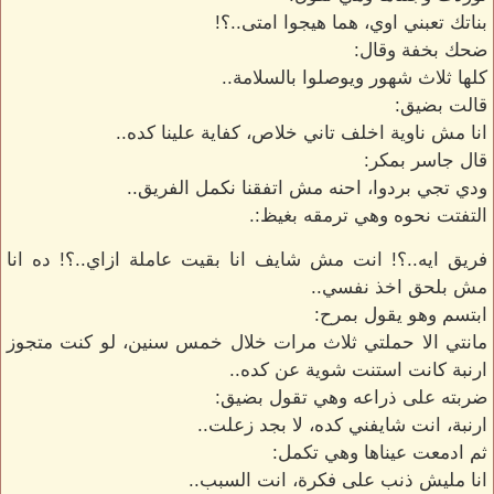
بناتك تعبني اوي، هما هيجوا امتى..؟!
ضحك بخفة وقال:
كلها ثلاث شهور ويوصلوا بالسلامة..
قالت بضيق:
انا مش ناوية اخلف تاني خلاص، كفاية علينا كده..
قال جاسر بمكر:
ودي تجي بردوا، احنه مش اتفقنا نكمل الفريق..
التفتت نحوه وهي ترمقه بغيظ:.
فريق ايه..؟! انت مش شايف انا بقيت عاملة ازاي..؟! ده انا
مش بلحق اخذ نفسي..
ابتسم وهو يقول بمرح:
مانتي الا حملتي ثلاث مرات خلال خمس سنين، لو كنت متجوز
ارنبة كانت استنت شوية عن كده..
ضربته على ذراعه وهي تقول بضيق:
ارنبة، انت شايفني كده، لا بجد زعلت..
ثم ادمعت عيناها وهي تكمل:
انا مليش ذنب على فكرة، انت السبب..