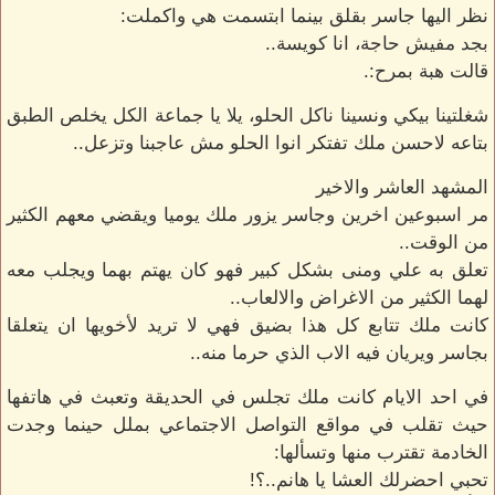
نظر اليها جاسر بقلق بينما ابتسمت هي واكملت:
بجد مفيش حاجة، انا كويسة..
قالت هبة بمرح:.
شغلتينا بيكي ونسينا ناكل الحلو، يلا يا جماعة الكل يخلص الطبق
بتاعه لاحسن ملك تفتكر انوا الحلو مش عاجبنا وتزعل..
المشهد العاشر والاخير
مر اسبوعين اخرين وجاسر يزور ملك يوميا ويقضي معهم الكثير
من الوقت..
تعلق به علي ومنى بشكل كبير فهو كان يهتم بهما ويجلب معه
لهما الكثير من الاغراض والالعاب..
كانت ملك تتابع كل هذا بضيق فهي لا تريد لأخويها ان يتعلقا
بجاسر ويريان فيه الاب الذي حرما منه..
في احد الايام كانت ملك تجلس في الحديقة وتعبث في هاتفها
حيث تقلب في مواقع التواصل الاجتماعي بملل حينما وجدت
الخادمة تقترب منها وتسألها:
تحبي احضرلك العشا يا هانم..؟!