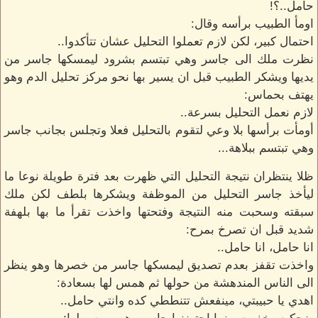
حامل..؟!
اومأ الطبيب برأسه وقال:
احتمال كبير، لكن لازم تعملوا التحليل عشان تتأكدوا..
نظرت ملك الى جاسر وهي تبتسم بشرود ليمسكها جاسر من
يديها ويشكر الطبيب قبل ان يسير بها نحو مركز تحليل الدم وهو
يهتف بحماس:
لازم نعمل التحليل بسرعة..
أومأت برأسها بلا وعي لتقوم بالتحليل فعلا وتجلس بجانب جاسر
وهي تبتسم ببلاهة...
ظلا ينتظران نتيجة التحليل التي ظهرت بعد فترة طويلة نوعا ما
ليأخذ جاسر التحليل من الموظفة ويشكرها بلطف لكن ملك
سبقته وسحبت منه النتيجة وفتحتها واخذت تقرأ ما بها بلهفة
شديد قبل ان تصرخ بمرح:
انا حامل، انا حامل..
واخذت تقفز بعدم تصديق ليمسكها جاسر من خصرها وهو ينظر
الى الناس المندهشة من حولها ثم همس لها بسعادة:
اهدي يا حبيبتي، مينفعش تتنططي كده وانتي حامل..