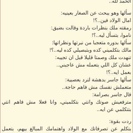
الحمد لله..
سألها وهو يبحث عن الصغار بعينيه:
امال الولاد فين..؟!
رمقته ملك بنظرات باردة وقالت بضيق:
ناموا، بتسأل ليه..؟!
سألها بدوره متعجبا من نبرتها ونظراتها:
مالك بتكلميني كده وبتبصيلي كده ليه..؟!
تنهدت ملك وصمتا قليلا قبل ان تجيبه:
عشان كل اللي بتعمله مش عاجبني..
بعمل ايه..؟!
سألها جاسر بدهشة لترد بعصبية:
متعملش نفسك مش فاهم حاجة..
قال جاسر بصرامة:
مترفعيش صوتك وانتي بتكلميني، وانا فعلا مش فاهم انتي
بتتكلمي عن ايه..
ردت بقوة:
بتكلم عن تصرفاتك مع الولاد واهتمامك المبالغ بيهم، بتعمل