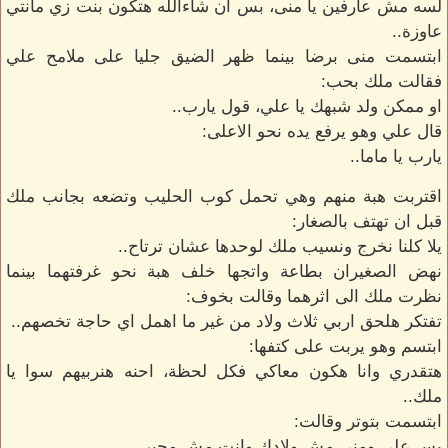
لسه مش عارفين يا منى، بس ان شاءالله هتكون بنت زي مانتي
عاوزة..
ابتسمت منى برضا بينما ظهر الضيق جليا على ملامح علي
فقالت ملك بحب:
او ممكن ولد شبهك يا علي، قول يارب..
قال علي وهو يرفع يده نحو الاعلى:
يارب يا ماما..
اقتربت هبة منهم وهي تحمل كوب الحليب وتضعه بجانب ملك
قبل ان تهتف بالصغار:
يلا كلنا نخرج ونسيب ملك لوحدها عشان ترتاح..
نهض الصغيران بطاعة واتجها خلف هبة نحو غرفتهما بينما
نظرت ملك الى اثرهما وقالت بخوف:
تفتكر هلحق اربي ثلاث ولاد من غير ما اهمل اي حاجة تخصهم..
ابتسم وهو يربت على كتفها:
هتقدري وانا هكون معاكي فكل لحظة، احنه هنربيهم سوا يا
ملك..
ابتسمت بتوتر وقالت:
بس علي ومنى مش ولادك وانت مش مجبر..