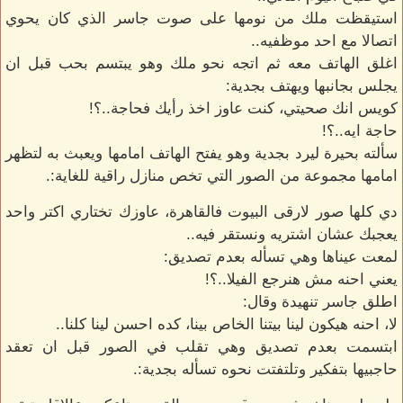
استيقظت ملك من نومها على صوت جاسر الذي كان يحوي
اتصالا مع احد موظفيه..
اغلق الهاتف معه ثم اتجه نحو ملك وهو يبتسم بحب قبل ان
يجلس بجانبها ويهتف بجدية:
كويس انك صحيتي، كنت عاوز اخذ رأيك فحاجة..؟!
حاجة ايه..؟!
سألته بحيرة ليرد بجدية وهو يفتح الهاتف امامها ويعبث به لتظهر
امامها مجموعة من الصور التي تخص منازل راقية للغاية:.
دي كلها صور لارقى البيوت فالقاهرة، عاوزك تختاري اكتر واحد
يعجبك عشان اشتريه ونستقر فيه..
لمعت عيناها وهي تسأله بعدم تصديق:
يعني احنه مش هنرجع الفيلا..؟!
اطلق جاسر تنهيدة وقال:
لا، احنه هيكون لينا بيتنا الخاص بينا، كده احسن لينا كلنا..
ابتسمت بعدم تصديق وهي تقلب في الصور قبل ان تعقد
حاجبيها بتفكير وتلتفتت نحوه تسأله بجدية:.