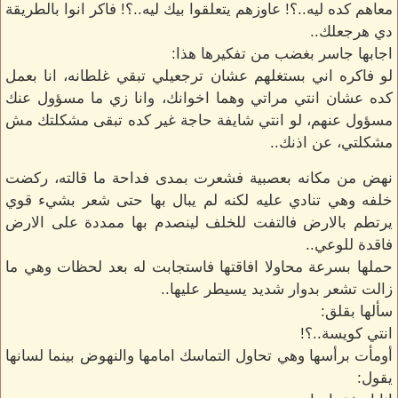
معاهم كده ليه..؟! عاوزهم يتعلقوا بيك ليه..؟! فاكر انوا بالطريقة
دي هرجعلك..
اجابها جاسر بغضب من تفكيرها هذا:
لو فاكره اني بستغلهم عشان ترجعيلي تبقي غلطانه، انا بعمل
كده عشان انتي مراتي وهما اخوانك، وانا زي ما مسؤول عنك
مسؤول عنهم، لو انتي شايفة حاجة غير كده تبقى مشكلتك مش
مشكلتي، عن اذنك..
نهض من مكانه بعصبية فشعرت بمدى فداحة ما قالته، ركضت
خلفه وهي تنادي عليه لكنه لم يبال بها حتى شعر بشيء قوي
يرتطم بالارض فالتفت للخلف لينصدم بها ممددة على الارض
فاقدة للوعي..
حملها بسرعة محاولا افاقتها فاستجابت له بعد لحظات وهي ما
زالت تشعر بدوار شديد يسيطر عليها..
سألها بقلق:
انتي كويسة..؟!
أومأت برأسها وهي تحاول التماسك امامها والنهوض بينما لسانها
يقول: