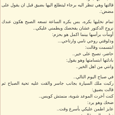
قالتها وهي تنظر اليه برجاء ليتطلع اليها بضيق قبل ان يقول على
مضض:.
تمام نخليها بكره، بس بكره الساعة تسعه الصبح هكون عندك
نروح الدكتور عشان يفحصك ويطمني عليكي..
أومأت برأسها بينما اكمل هو بحزم:
ودلوقتي روحي نامي وارتاحي...
ابتسمت وقالت:
حاضر، تصبح على خير..
بادلتها ابتسامتها وهو يقول:
وانتي من اهل الخير..
في صباح اليوم التالي..
ركبت ملك السيارة بجانب جاسر والقت عليه تحية الصباح ثم
قالت بضيق:
كنت أخرت الموعد شوية، منمتش كويس..
ضحك وهو يرد:
عايز اطمن عليكي بأسرع وقت..