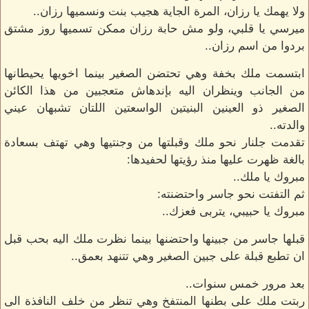
ولا يهمك يا رزان، المرة الجاية هجيب بنت ونسميها رزان..
ميرسي يا قلبي، ولو مش حابة رزان ممكن تسميها روز مشتق
بردوا من اسم رزان..
ابتسمت ملك بخفة وهي تحتضن الصغير بينما اخويها يحيطانها
من الجانب وينظران اليه بإندهاش متعجبين من هذا الكائن
الصغير ذو العينين البنيتين الواسعتين اللتان تشبهان عيني
والدته..
تقدمت جلنار نحو ملك وقبلتها من وجنتيها وهي تهتف بسعادة
بالغة ظهرت عليها منذ رؤيتها لحفيدها:
مبروك يا ملك..
ثم التفتت نحو جاسر واحتضنته:
مبروك يا حبيبي، يتربى فعزك..
قبلها جاسر من جبينها واحتضنها بينما نظرت ملك اليه بحب قبل
ان تطبع قبلة على جبين الصغير وهي تتنهد بعمق..
بعد مرور خمس سنوات..
ربتت ملك على بطنها المنتفخ وهي تنظر من خلف النافذة الى