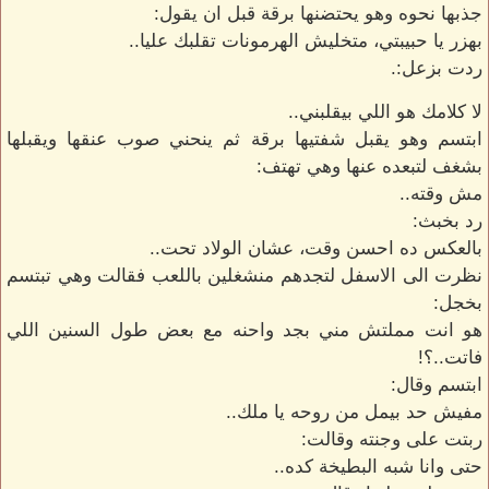
جذبها نحوه وهو يحتضنها برقة قبل ان يقول:
بهزر يا حبيبتي، متخليش الهرمونات تقلبك عليا..
ردت بزعل:.
لا كلامك هو اللي بيقلبني..
ابتسم وهو يقبل شفتيها برقة ثم ينحني صوب عنقها ويقبلها
بشغف لتبعده عنها وهي تهتف:
مش وقته..
رد بخبث:
بالعكس ده احسن وقت، عشان الولاد تحت..
نظرت الى الاسفل لتجدهم منشغلين باللعب فقالت وهي تبتسم
بخجل:
هو انت مملتش مني بجد واحنه مع بعض طول السنين اللي
فاتت..؟!
ابتسم وقال:
مفيش حد بيمل من روحه يا ملك..
ربتت على وجنته وقالت:
حتى وانا شبه البطيخة كده..