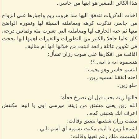
هذا الكائن الصغير هو ابنها من جاسر..
اخذت الذكريات تتدفق اليها منذ هروب ريم واجبارها على الزواج
من جاسر، تذكرت كرهه ومعاملته السيئة لها ونفوره الواضح
منها ثم حبه الجارف لها ومعاملته التي تغيرت مئة وثمانين درجة،
كان عاما حافلا بالكثير من التطورات والتغيرات اهمها انها نجحت
في تكوين عائلة رائعة اثبتت من خلالها انها ام مثالية..
افاقت من افكارها على صوت رزان تسأل:
هتسموه ايه يا ابيه..؟!
ابتسم جاسر وهو يجيب:
احنه اتفقنا نسميه زين..
حلو زين..
قالتها زينة بحب قبل ان تصرخ فجأة:
الله زين يعني مشتق من زينة، ميرسي اوي يا ابيه، مكنتش
اعرف انك بتحبني كده..
مطت رزان شفتيها بضيق وقالت:
اشمعنا زين يا ابيه، مكنت تسميه اي اسم تاني..
ابتسمت ملك رغم تعبها وقالت: