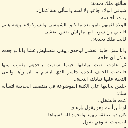
سألتها ملك بجدية:
شوفي الولاد جاعو ولا لسه واسألي هبة كمان..
ردت الخادمة:
الولاد لقيتهم نامو بعد ما كلوا الشيبسي والشوكولاته وهبة هانم
قالتلي من شوية انها ملهاش نفس تتعشى..
قالت ملك بجدية:.
وانا مش حابة اتعشى لوحدي، يبقى متعمليش عشا وانا لو جعت
هاكل اي حاجة..
ثم عادت تعبث بهاتفها حينما شعرت باحدهم يقترب منها
فالتفتت للخلف لتجده جاسر الذي ابتسم ما ان رأها والقى
التحية عليها فبادلته التحية..
جلس بجانبها على الكنبة الموضوعة في منتصف الحديقة لتسأله
ملك:
كنت فالشغل..
اومأ برأسه وهو يقول بإرهاق:
كان فيه صفقة مهمة والحمد لله كسبناها..
ابتسمت له وهي تقول: