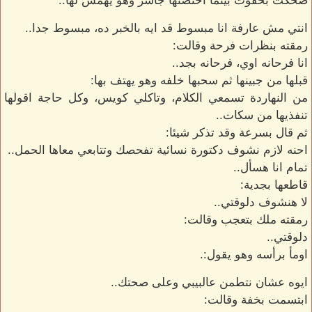
ضحكت بخفوت بينما احتضنها جاسر وهو يهمس لها:.
انتي مش عارفة انا مبسوط قد ايه بالخبر ده، مبسوط جدا..
رمقته بنظرات فرحة وقالت:
انا فرحانه اوي، فرحانه بجد..
قبلها من جبينها ثم سحبها خلفه وهو يهتف بها:
من النهاردة تسمعي الكلام، وتاكلي كويس، وكل حاجة اقولها
تنفذيها من سكات..
ثم قال بسرعة وقد تذكر شيئا:
احنه لازم نشوف دكتورة نسائية تفحصك وتتابعي معاها الحمل..
تمام انا هسأل..
قاطعها بجدية:
لا هنشوف دلوقتي..
رمقته ملك بتعجب وقالت:
دلوقتي..
اومأ برأسه وهو يقول:.
ايوه عشان نتطمن عالبيبي وعلى صحتك..
ابتسمت بخفة وقالت: