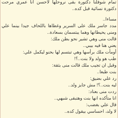
تمام شوفلنا دكتورة بقى نروحلها لاحسن انا عمري مرحت
دكتورة نسائية قبل كده..
مساءا..
مدد جاسر ملك على السرير وغطاها باللحاف جيدا بينما علي
ومنى يحيطانها وهما يبتسمان بسعادة..
قالت منى وهي تشير نحو بطن ملك:
يعني هنا فيه بيبي..
أومأت ملك برأسها وهي تبتسم لها بحنو ليكمل علي:
طب هو ولد ولا بنت..؟!
وقبل ان تجيب ملك قالت منى بثقة:
بنت طبعا..
رد علي بضيق:
ليه بنت..؟! مش جايز ولد..
ردت منى بعناد:
انا متأكده انها بنت وهتبقى شبهي..
قال علي بغضب:
لا ولد، احساسي بيقول كده..