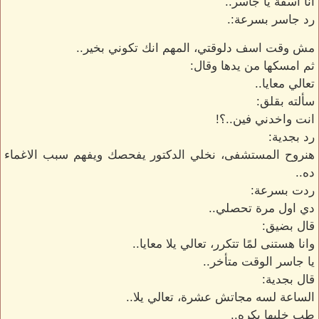
انا اسفة يا جاسر..
رد جاسر بسرعة:.
مش وقت اسف دلوقتي، المهم انك تكوني بخير..
ثم امسكها من يدها وقال:
تعالي معايا..
سألته بقلق:
انت واخدني فين..؟!
رد بجدية:
هنروح المستشفى، نخلي الدكتور يفحصك ويفهم سبب الاغماء
ده..
ردت بسرعة:
دي اول مرة تحصلي..
قال بضيق:
وانا هستنى لمًا تتكرر، تعالي يلا معايا..
يا جاسر الوقت متأخر..
قال بجدية:
الساعة لسه مجاتش عشرة، تعالي يلا..
طب خليها بكره..