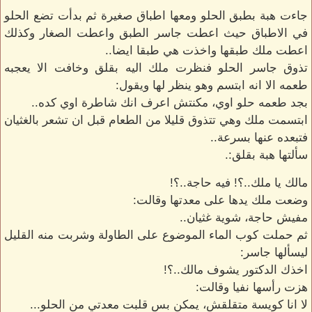
جاءت هبة بطبق الحلو ومعها اطباق صغيرة ثم بدأت تضع الحلو
في الاطباق حيث اعطت جاسر الطبق واعطت الصغار وكذلك
اعطت ملك طبقها واخذت هي طبقا ايضا..
تذوق جاسر الحلو فنظرت ملك اليه بقلق وخافت الا يعجبه
طعمه الا انه ابتسم وهو ينظر لها ويقول:
بجد طعمه حلو اوي، مكنتش اعرف انك شاطرة اوي كده..
ابتسمت ملك وهي تتذوق قليلا من الطعام قبل ان تشعر بالغثيان
فتبعده عنها بسرعة..
سألتها هبة بقلق:.
مالك يا ملك..؟! فيه حاجة..؟!
وضعت ملك يدها على معدتها وقالت:
مفيش حاجة، شوية غثيان..
ثم حملت كوب الماء الموضوع على الطاولة وشربت منه القليل
ليسألها جاسر:
اخذك الدكتور يشوف مالك..؟!
هزت رأسها نفيا وقالت:
لا انا كويسة متقلقش، يمكن بس قلبت معدتي من الحلو...