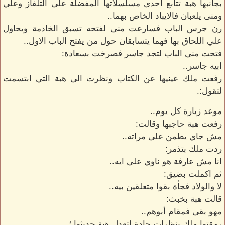
بجانبها هبة تتابع احدى مسلسلاتها المفضلة على التلفاز وعلي
ومنى يلعبان فالايباد الخاص بهما..
رن جرس الباب فسارعت منى لفتحه تسبق الخادمة ويحاول
علي اللحاق بها فهما يتسابقان حول من يفتح الباب الاول..
فتحت منى الباب لتجد جاسر فصرخت بسعادة:
ابيه جاسر..
رفعت ملك عينيها عن الكتاب ونظرت الى هبة التي ابتسمت
لتقول:.
موعد زيارة كل يوم..
رفعت هبة حاجبها وقالت:
مش جاي يطمن على مراته..
ردت ملك بتذمر:
انا مش عارفة هو ناوي على ايه..
ثم اكملت بضيق:
لا والولاد فجأة بقوا متعلقين بيه..
قالت هبة بخبث:
مهو بقى فمقام أبوهم..
رمقتها ملك بنظرات حادة لتعدل هبة حديثها ؛