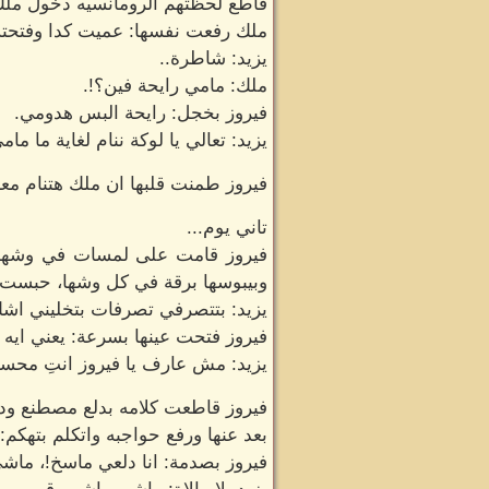
قاطع لحظتهم الرومانسيه دخول ملك، 
ملك رفعت نفسها: عميت كدا وفتحته،
يزيد: شاطرة..
ملك: مامي رايحة فين؟!.
فيروز بخجل: رايحة البس هدومي.
يزيد: تعالي يا لوكة ننام لغاية ما ما
فيروز طمنت قلبها ان ملك هتنام معاه
تاني يوم...
فيروز قامت على لمسات في وشها ف
وبيبوسها برقة في كل وشها، حبست ا
يزيد: بتتصرفي تصرفات بتخليني اشك 
فيروز فتحت عينها بسرعة: يعني ايه 
يزيد: مش عارف يا فيروز انتِ محسس
فيروز قاطعت كلامه بدلع مصطنع ودا ك
بعد عنها ورفع حواجبه واتكلم بتهكم: 
فيروز بصدمة: انا دلعي ماسخ!، ماشي 