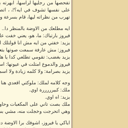
تفحصها من رجليها لراسها، ابهرته
على نفسها تشوف في ايه؟!، ، اتص
تهرب من نظراته ليها، قام بسرعة وم
ايه مطلعك من الاوضة بالمنظر دا..
فيروز بارتباك: ما، هو، يعني خفت ع
يزيد: خفتي من ايه مش انا قولتلك انا
فيروز: مش عارفة سمعت صوتها بتع
يزيد بغضب: تقومي تطلعي كدا يا ها
فيروز والدموع امتلت في عيونها: ا
يزيد بصرامة: ولا كلمه زيادة ولا اس
وجه كلامه لملك: ملوكتي اقعدي هنا ال
ملك: كبيرررررة اوي.
يزيد: اه اوي.
ملك بصت تاني على المكعبات وحاول
وهي اتحرجت وخجلت منه، مشي بسرعة 
اياكي يا فيروز، اشوفك برا الاوضة دي