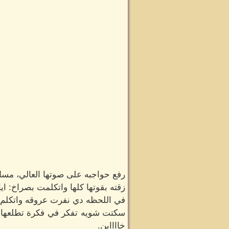
رفع حواجبه على صوتها العالي، مسك 
زقته بقوتها كلها واتكلمت بصراخ: ايا
في اللحظه دي نفرت عروقه واتكلم بع
سكتت شويه تفكر في فكرة تطلعها م
خااااين.