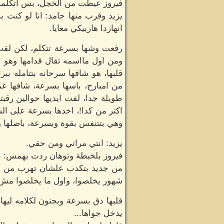
فيروز عيطت من الخجل، بس اتكلمت ب
يزيد وقرب منها جامد: انا لو كنت 
انهاردا هاربيكي معايا.
رفعت وشها بسرعة تتكلم، لكن لقت و
ومن اول مااسمه تقال قدامها وهو خ
قلبها، هو شافها سرحانه بتتامله ب
من امبارح، باسها بسرعة، شافها 
طويلة جدا، لفت ايديها حوالين رقب
اكتر من كدا!، اخدها بسرعة على ا
وهي بتتنفس بقوة وبسرعة، باصلها و
يزيد: انتي مراتي ومن حقي.
فيروز بلخبطة وتوهان ردت بهمس: ع
من جديد بتكدب علشان تهرب من الو
شهور يخلصوا، واول ما يخلصوا مش 
قلبها دق بسرعة وبجنون لكلامه ليها
يدخل جواها...