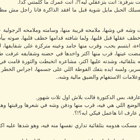
نرفزة: انت بتزعقلي ليه؟!، انت عمرك ما كلمتني كدا.
بسبلك الحبل مايل شوية قبل ما افقد الذاكرة فانا راجل مش مظ
شه في وشها، ملامحه قريبة منها، وسامته وملامحه الرجولية خ
طف عقلها قبل قلبها، ولما شافته قدامها خطف قلبها، صوته بيأس
براءة، ابتسم بحب، وقرب منها جامد وعينه متركزة على شفايفها، 
غمضت عينها، قرب منها اكتر واخدها في حضنه وشفايفه عرفت ط
ته بتلقائية، وشدته عليها اكتر، مشاعره اتخبطت والثورة قامت 
لسرير، ولسه ايده بتفك الفوطة اللي على جسمها، اجراس الخطر 
علامات الاستفهام والضيق مالية وشه،.
ارفة، بس الدكتورة قالت بلاش اول تلات شهور.
ضع اللي هي فيه، قرب منها ودفن وشه في شعرها ورقبتها وهمس:
عارف انا هاعمل فيكي ايه؟!؟.
، مسكت هدومه بتلقائية تداري نفسها منه فيه، وهو شدها عليه اكتر