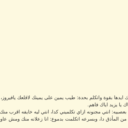
ايدها بقوة واتكلم بحدة: طيب يمين على يمينك لاقلعك يافيروز،
ك يا يزيد اياك فاهم.
صبيه: انتي مجنونه ازاي تكلميني كدا، انتي ليه خايفه اقرب منك
ن المأذق دا، وبسرعه اتكلمت بدموع: انا زعلانه منك ومش عاوز