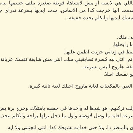
 باللي هي لابسه او مش لابساها، فوطة صغيرة بتلف جسمها بيه
دمت انها خرجت كدا من الاساس، مدت ايديها بسرعة تدراي جس
سك ايديها واتكلم بحدة خفيفة:.
لى ملك.
 رايحلها.
يط في وداني جريت اطمن عليها.
نم، انتي ليه مُصرة تضايقيني منك، انتي مش شايفة نفسك عريانة.
سفة، هاروح البس بسرعة.
مع نفسك اصلا.
عبي بالمكعبات لغاية ماروح اجبلك لعبة تانية كبيرة.
ت تركبهم، هو شدها له واخدها في حضنه بامتلاك، وخرج برة ب
لغاية ما وصل لاوضته واول ما دخل نزلها براحة واتكلم بتحذير
 بالمنظر دا، ولا حتى خدامة تشوفك كدا، انتي اتجننتي ولا ايه.