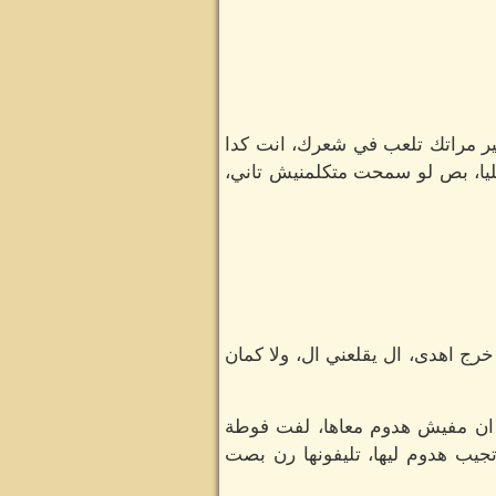
غير مراتك تلعب في شعرك، انت كدا
عليا، بص لو سمحت متكلمنيش تاني،
ج اهدى، ال يقلعني ال، ولا كمان
 ان مفيش هدوم معاها، لفت فوطة
يب هدوم ليها، تليفونها رن بصت