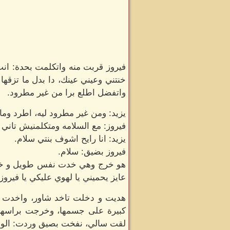
فيروز قربت منه واتكلمت بحدة: انت
خنتني وعيني عينك، دا بدل ما تزقه
واتفضل اطلع برا من غير مطرود.
يزيد: ومن غير مطرود ليه، اطرد ومال
فيروز: مع السلامه ومتكلمنيش تاني ي
يزيد: انا رايح اشوف بنتي سلام.
فيروز بضيق: سلام.
هو خرج وهي خدت نفس طويل و خرجته
عايز يحميني يا لهوي عليكي يا فيروز.
هديت و دخلت تاخد شاور، واخدت ف
كبيرة على جسمها، وخرجت براسها 
لقت سالي، نفخت بصيق وردت: الو.