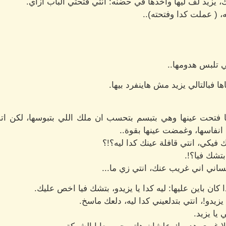
يزيد لف ليها واخدها في حضنه: انتي فتحتي الباب ازاي.
 ( عملت كدا وفتحته)..
مي تلبس هدومها..
ا فبالتالي يزيد مش هاينفرد بيها.
تحت عينها وهي بتبسم بتحسب ان ملك اللي بتبوسها، لكن ات
نفاسها، وغمضت عينها بقوة..
فيكي، انتي قافلة عينك كدا ليه؟!؟
بتشك فيا؟!.
اني اني غريب عنك، انتي زي ما...
ان باين عليها: ليه كدا يا يزيدو، بتشك فيا اخص عليك.
يزيدو!، انتي بتدلعيني كدا ليه، دلعك ماسخ.
يا يزيد.