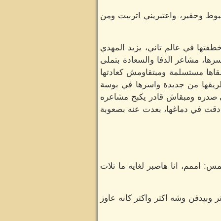
بوط وحقير، واعتبريني اتربيت ومن
طفتها في عالم تاني، يزيد المهدي
رها، مشاعر الدفا والسعادة بتملى
لقاها مستسلمة ومبتقاومش كعادتها
ريقها من جديدة واسرها في بوسة
في صدره ومبقاش قادر يكبح مشاعره
دقت في دماغها، بعدت عنه بصعوبة
 اممم، انا هاصبر لغاية ما تلات
 وبيدفن وشه اكتر واكتر كانه عاوز