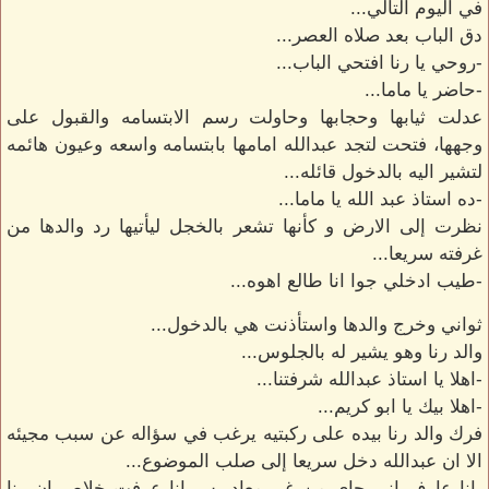
في اليوم التالي...
دق الباب بعد صلاه العصر...
-روحي يا رنا افتحي الباب...
-حاضر يا ماما...
عدلت ثيابها وحجابها وحاولت رسم الابتسامه والقبول على
وجهها، فتحت لتجد عبدالله امامها بابتسامه واسعه وعيون هائمه
لتشير اليه بالدخول قائله...
-ده استاذ عبد الله يا ماما...
نظرت إلى الارض و كأنها تشعر بالخجل ليأتيها رد والدها من
غرفته سريعا...
-طيب ادخلي جوا انا طالع اهوه...
ثواني وخرج والدها واستأذنت هي بالدخول...
والد رنا وهو يشير له بالجلوس...
-اهلا يا استاذ عبدالله شرفتنا...
-اهلا بيك يا ابو كريم...
فرك والد رنا بيده على ركبتيه يرغب في سؤاله عن سبب مجيئه
الا ان عبدالله دخل سريعا إلى صلب الموضوع...
-انا عارف اني جاي من غير معاد بس انا عرفت خلاص ان رنا