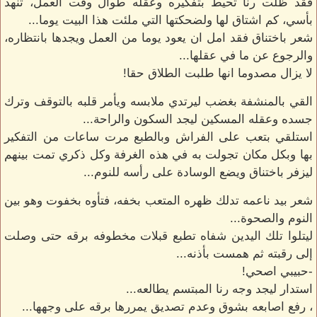
فقد ظلت رنا تحيط بتفكيره وعقله طوال وقت العمل، تنهد
بأسي، كم اشتاق لها ولضحكتها التي ملئت هذا البيت يوما...
شعر باختناق فقد امل ان يعود يوما من العمل ويجدها بانتظاره،
والرجوع عن ما في عقلها...
لا يزال مصدوما انها طلبت الطلاق حقا!
القي بالمنشفة بغضب ليرتدي ملابسه ويأمر قلبه بالتوقف وترك
جسده وعقله المسكين ليجد السكون والراحة...
استلقي بتعب على الفراش وبالطبع مرت ساعات من التفكير
بها وبكل مكان تجولت به في هذه الغرفة وكل ذكري تمت بينهم
ليزفر باختناق ويضع الوسادة على رأسه للنوم...
شعر بيد ناعمه تدلك ظهره المتعب بخفه، فتأوه بخفوت وهو بين
النوم والصحوة...
ليتلوا تلك اليدين شفاه تطبع قبلات مخطوفه برقه حتى وصلت
إلى رقبته ثم همست بأذنه...
-حبيبي اصحي!
استدار ليجد وجه رنا المبتسم يطالعه...
، رفع اصابعه بشوق وعدم تصديق يمررها برقه على وجهها...