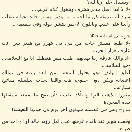
-وبتسأل على رنا ليه؟
-لا لا ابدا اصل هدير بتخرف وبتقول كلام غريب...
سرد له صديقه كل ما اخبرته به هدير ليشعر خالد بحياته تنقلب
رأسا على عقب وباللون الاحمر ينتشر حوله وفي صميمه...
جز على اسنانه قائلا...
-لا طبعا مفيش حاجه من دي، دي بتهزر مع هدير بس انت
عارف هزار الحريم...
-اه والله عارفه ربنا يهديهم، طيب مش هعطلك انا مع السلامه...
-مع السلامه...
اغلق الهاتف وهو يحاول التنفس من انفه رغبه في تمالك
اعصابه ولكن دون جدوي، هب واقفا يجذب سلسله مفاتيح
سيارته...
مقررا الذهاب اليها والتأكد بنفسه فأن صح ما سمعه سيقتلها
بيده المجردة!
تتزوج وهي في عصمته سيكون اخر يوم في حياتها التعيسة!
وقفت بتوتر عند نافذه غرفتها على امل رؤيه خالد او اي احد من
طرفه...