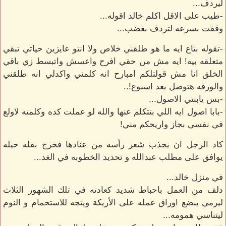
ليردف...
-طيب على الاقل اكلم خالد اقوله...
وقفت بسرعه لتردف بغضب...
-تقوله بتاع ايه ما هو طلقني خلاص ولا انتو عايزين حياتي تبقي
متعلقه بيه! ايه مش من حقي افرح واعسش واتبسط زي باقي
الخلق انا مش قولتلكم امبارح انه كلمني واكدلي انه طلقني
والورقه هتوصل بعد اسبوع!..
-بس يابنتي الاصول...
-بابا اصول ايه اللي بتتكلم عنها والله لو عملت كده وكلمته لاولع
في نفسي بجاز واريحكم مني!
كاد الرجل ان يجذب شعر رأسه من عنادها فخرج بقله حيله
يوافق على مطلب عبدالله و تحديد الخطوبه في الغد...
في منزل خالد...
دلف من العمل باحباط شديد كعادته في تلك الشهور الثلاث
ليرمي ببضع اوراق عمله على الأريكة ويتجه للاستحمام و النوم
ليتناسي همومه...