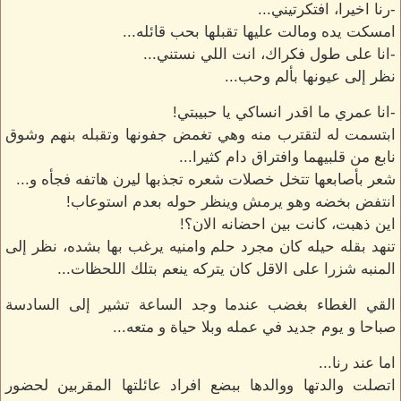
-رنا اخيرا، افتكرتيني...
امسكت يده ومالت عليها تقبلها بحب قائله...
-انا على طول فكراك، انت اللي نستني...
نظر إلى عيونها بألم وحب...
-انا عمري ما اقدر انساكي يا حبيبتي!
ابتسمت له لتقترب منه وهي تغمض جفونها وتقبله بنهم وشوق
نابع من قلبيهما وافتراق دام كثيرا...
شعر بأصابعها تتخل خصلات شعره تجذبها ليرن هاتفه فجأه و...
انتفض بخضه وهو يرمش وينظر حوله بعدم استوعاب!
اين ذهبت، كانت بين احضانه الان؟!
تنهد بقله حيله كان مجرد حلم وامنيه يرغب بها بشده، نظر إلى
المنبه شزرا على الاقل كان يتركه ينعم بتلك اللحظات...
القي الغطاء بغضب عندما وجد الساعة تشير إلى السادسة
صباحا و يوم جديد في عمله وبلا حياة و متعه...
اما عند رنا...
اتصلت والدتها ووالدها ببضع افراد عائلتها المقربين لحضور