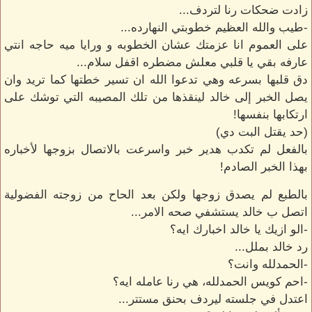
زادت ضحكات رنا لتردف...
-طيب والله العظيم خطوبتي النهارده...
على العموم انا عزمتك عشان الخطوبه و ورايا ميه حاجه انتي
عارفه بقي يا قلبي معلش مضطره اقفل سلام...
دق قلبها بسرعه وهي تدعوا الله ان تسير خطتها كما تريد وان
يصل الخبر إلى خالد لينقذها من تلك المصيبه التي توشك على
ارتكابها بنفسها!
(حد يقتل البت دي)
بالفعل لم تكدب هدير خبر واسرعت بالاتصال بزوجها لأخباره
بهذا الخبر الصادم!
بالطبع لم يصدق زوجها ولكن بعد الحاح من زوجته الفضولية
اتصل ب خالد يستشفي صحه الامر...
-الو ازيك يا خالد اخبارك ايه؟
رد خالد بملل...
-الحمدلله وانت؟
-احم كويس الحمدلله، هي رنا عامله ايه؟
اعتدل في جلسته ليردف بحنق مستتر...