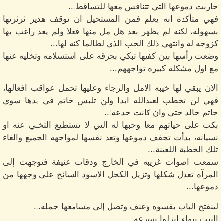
حاربت دموعها التي تتنافس معها للتساقط...
فهي متأكدة انه يعلم فمن المستحيل ان توقف هدير ثرثرتها
بسهوله، لكنه لم يظهر بعد هل مل منها فعلا ولم يعد راغب بها
كزوجه له وانتهي ذلك الحب الذي لطالما كنه لها...
وضعت رأسها بين كفيها تبكي بحرقه على استسلامه وتخليه عنها
مع اول مشكله كبيره تواجههم...
الان يبقي لها خيبه الامل والرجاء وعليها تحمل عواقب افعالها،
فهي لن تخطب لعبدالله ابدا ولن تلبس خاتم في يدها سوي
خاتم خالد حتى وان كانت خدعه!..
بكت على حياتهم معا وحبها له التي لا تستطيع التخلي عنه او
نسيانه، بدأت تجفف دموعها وتعد نفسها لمواجهه الجميع والغاء
تلك الخطبة اللعينة...
سمعت اصوات غريبه في الخارج ودقات عنيفة فتوجهت إلى
المرآه تعدل شكلها وتزيل الكحل الاسود السائح على وجهها من
دموعها...
لينفتح الباب بقسوه وعنف وتصل إلى مسامعها جمله...
البيت بيولع انزلوا بسرعه