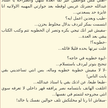
-اهلي مش موافقين غير لما العدة تنتهي والصراحة يا استاذ
عبدالله حضرتك عريس لوقطه بعد جوازتي المهببه الاولانيه انا
عايزة حد يسعدني...
-طيب وبعدين اعمل ايه؟
ابتسمت بمكر لتردف بدلال مخلوط بحزن...
-مفيش غير انك تيجي بكره وتصر ان الخطوبه تتم وكتب الكتاب
يبقي بعد العدة...
-خطوبه؟!
علت نبرتها بحده قليلا قائله...
-ايوة خطوبه في حاجه؟
تنحنح بتوتر ليردف باستسلام...
-لا لا مفيش خطوبة خطوبه وماله، بس انتي تساعديني بقي
يابت الناس!
-طبعا طبعا، عن اذنك بقي يا استاذ عبدالله...
اغلقت الهاتف بابتسامه نصر يرافقه قهر داخلي لا تعرفه سوي
انثي مجروحه لتتمتم في نفسها...
-مبقاش انا رنا لو مخلتكش تلف حوالين نفسك يا خالد!