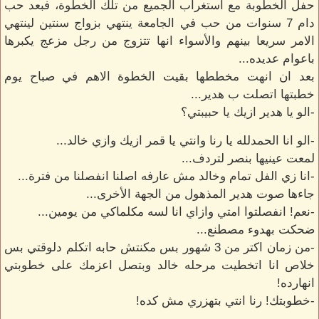
حفل الخطوبة مع استغراب الجميع من تلك الخطوة، فبعد حب
دام 7 سنوات من حب في الجامعة ينتهي بزواج سنتين لينتهي
الامر سريعا بينهم والأسواء انها تتزوج من رجل مزعج يكبرها
باعوام عديده...
بعد ان انهت مخططها بقيت الخطوة الاهم في صباح يوم
خطبتها اتصلت ب هدير...
-الو يا هدير ازيك يا حبيبتي؟
-الو انا الحمدلله يا رنا وانتي يا قمر ازيك وازي خالد...
لمعت عينيها بنصر لتردف...
-انا زي الفل تمام وخالد مش عارفه اصلنا انفصلنا من فترة...
جاءها صوت هدير المذهول من الجهة الأخرى...
-نعم! انفصلتوا امتي وازاي انا لسه مكلماكي من يومين...
ضحكت بهدوء مصطنع...
-من زمان اكتر من 3 شهور بس مكنتش حابه اتكلم دلوقتي بس
خلاص انا اتخطيت مرحله خالد وبتصل اعزمك على خطوبتي
انهارده!
-خطوبتك! رنا انتي بتهزري مش كده!