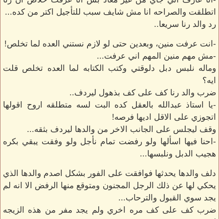
اتطلقت والصراحه انا مش شايف سبب للتأجيل اكتر من كده...
رد والد رنا سريعا..
-انت عرفت منين، وبعدين حتى لو لازم نستني العده لما تخلص!
-مش مهم منين المهم اني عرفت...
وماله نلبس دبل دلوقتي وكتب الكتابه لما العده تخلص قلت
ايه؟
ضرب والد رنا كف على كف بذهول ليردف..
-يا استاذ عبدالله بالعقل كده البت لسه متطلقه اروح اقولها
اتجوزي على الاقل اديها فرصه!
وقف ليجلس على الجانب الاخر من والدها ليردف بثقه...
-احنا فيها اسألها ولو رفضت تمام نأجل ولو وفقت يبقي بكره
هجيب الدبل ونلبسها...
دلف والدها يحدثها فوافقت على الفور بشكل اصدم والدها الذي
يحكي لها عن ذلك الرجل المجنون ومتوقع منها الرفض الا انه لم
يجد سوي القبول والترحاب...
ضرب كف على كف مره اخري ولم يجد مفر من هذه الزيجه