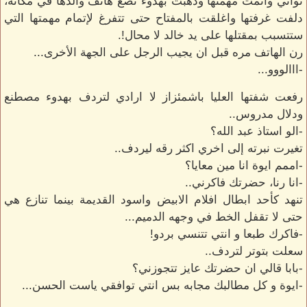
ثواني واتمت مهمتها وذهبت بهدوء تضع هاتف والدها في مكانه،
دلفت غرفتها واغلقت بالمفتاح حتى تتفرغ لإتمام مهمتها التي
ستتسبب بمقتلها على يد خالد لا محال!.
رن الهاتف مره قبل ان يجيب الرجل على الجهة الأخرى...
-ااالووو...
رفعت شفتها العليا باشمئزاز لا ارادي لتردف بهدوء مصطنع
ودلال مدروس..
-الو استاذ عبد الله؟
تغيرت نبرته إلى اخري اكثر رقه ليردف..
-اممم ايوة انا مين معايا؟
-انا رنا، حضرتك فاكرني..
تنهد كأحد ابطال افلام الابيض واسود القديمة بينما تنازع هي
حتى لا تقفل الخط في وجهه الدميم...
-فاكرك طبعا و انتي تتنسي بردو!
سعلت بتوتر لتردف..
-بابا قالي ان حضرتك عايز تتجوزني؟
-ايوة و كل مطالبك مجابه بس انتي توافقي ياست الحسن...