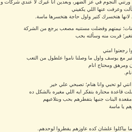
ورتني النجوم في عز الضهر، وبعدين انا غيرك لا عندي شركات ولا
لت وعرفت عنها اللي يكفيني
انها هتخسرك كتير واول حاجة هتخسرها ماسة.
لبنات؛ نيمتهم وفضلت مستنيه مصعب يرجع من الشركة
ير؛ قربت منه وسألته بحب
 رجعتوا امتي
تير مع يوسف واول ما وصلنا ناموا علطول من التعب
ن ومرهق ومحتاج انام
ام.
 لو تحبي وانا هنام؛ تصبحي علي خير
 قاعدة محتارة بتفكر ايه اللي مغيره بالشكل ده
عدة البنات جنبها بتفطرهم بحب وبتلاعبهم
م يا ماسة
 بياكلوا علشان كده عاوزهم يفطروا لوحدهم.