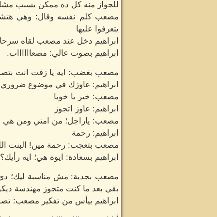
للجواز منه كل ده ممكن يسبب مشاك
مصعب كلم نفسه وقال: وهي هتشوفه
يتعرفوا عليها
ابراهيم دخل عند مصعب لقاه سرحان
ابراهيم بصوت عالي: مصعااااااب.
مصعب بغضب: ايه يا زفت انت بتصرخ
ابراهيم: عاوزك في موضوع ضروري
مصعب: خير يا خويا
ابراهيم: عاوز اتجوز
مصعب: ياراجل؛ من امتي ومن هي ال
ابراهيم: رحمة
مصعب بتعجب: رحمة مين! البنت ال
ابراهيم بسعادة: ايوة هي؛ ايه رأيك؟
مصعب بجدية: مش مناسبة ليك؛ دي بن
بقي بعد ما كنت متجوز مهندسة ديكو
ابراهيم بيأس من تفكير مصعب: تص