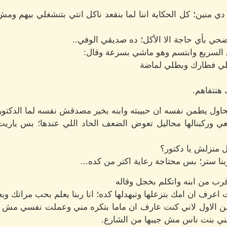
 دي منين؛ كل الحكاية اننا لما بنقعد ناكل انتي بتنشغلي بيهم 
حي بأي حاجة الا الأكل؛ ده صديقي الوفي..
سريع وابتسم وهو ماشي بسرعة وقال:
ملي فطارك وبطلي لماضة
هنتفاهم.
حاول يطمن نفسه ان حبيبته وابنه بخير مصدقش نفسه لما الدكتور
ي وركبنالها محاليل تعوض الضعف الحاد اللي عندها؛ بس ياريت 
ل منزلش يا دكتور؟
ربنا ستر؛ بس محتاجة رعاية اكتر من كده...
قرب من ابنه واتكلم بخجل وقاله
 اعرف ان امك بتزعلها وتبهدلها كده؛ انا ربنا يعلم بحب مراتك وبع
ن من الاول لاني كنت عارف ان ماما بتكره مني وعملت نفسي مش وا
مني بنت ناس مش جيبها من الشارع.