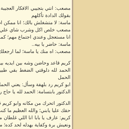
مصعب: انتي بتجيبي الافكار العجيبة
بقولك الدادة تأكلهم
ماسة: لا متشغلش بالك؛ انا ممكن اض
مصعب خلص اكل وشرب شاي علي ال
انا مستعجل وعندي اجتماع مهم؛ ك
ماسة: حاضر يا بيه..
مصعب: اه منك يا ماسة؛ لما ارجعلك 
كريم قاعد وحاضن وشه بين ايديه بي
الحمد لله دلوقتي الضغط بقي طبيع
الحمل
ابو كريم رد بلهفة وسأل: يعني الحم
الدكتور بابتسامة: الحمد لله يا حاج 
الدكتور اتحرك من مكانه وابو كريم 
حقك عليا يابني؛ والله العظيم ما كنت
كريم: عارف يا بابا انا اللي غلطا
ونعيش برة وكفاية بهدله لحد كده؛ 