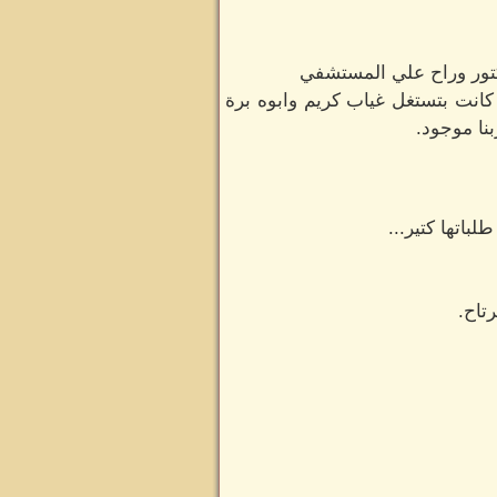
كتور وراح علي المستشفي
انت بتستغل غياب كريم وابوه برة
نا موجود.
اتها كتير...
تاح.