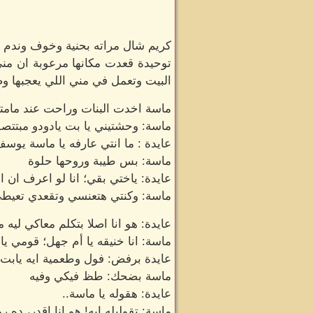
كريم شال مراته بحنية وخوف وندم 
توحيدة قعدت مكانها مرعوبة ان من
البيت وتعمل في مني اللي يعجبها و
ماسة اخدت البنات وراحت عند مامتها
ماسة: وحشتيني يا بت يادودو مبتتص
عايدة : ما انتي عارفه يا ماسة يوس
ماسة: بس طيبة وروحها حلوة
عايدة: ياختي بقي؛ انا لو اعرف ان
ماسة: وكنتي هتعنسي وتقعدي تعيطي
عايدة: هو انا اصلا بتكلم معاكي ليه 
ماسة: انا خنيقه يا أم جهل؛ قومي
عايدة برفض: فول وطعمية ايه يابت 
ماسة بضحك: طظ فيكي وفيه
عايدة: هقوله يا ماسة..
ماسة: تقوليله ايه! هو انا اقدر، 