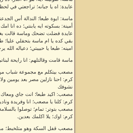
عايدة: اه يا جبانه؛ تراجعتي في لحظ
ماسة: ايوة طبعا؛ الندالة أس الجدع
أمينة: بسكوته ايه يابنتي؛ ده انا ام
عايدة فضلت تضحك وماسة قالت بغ
بقي كده يا ام ماسة بتحفلي عليا؛ ط
امينه: طبعا يا حبيبتي؛ دعياله الله
ماسة قامت وقالتلهم: انا رايحة لبنا
مصعب بيتكلم مع مجموعة شباب من قر
كرم: احنا نازلين مصر بعد يومين ولا
نشوفك
مصعب: اكيد طبعا؛ انت جاي ومعاك 
كرم: كلنا يا مصعب؛ انا وفريدة وناد
مصعب بتوتر: تمام؛ توصلوا بالسلامة
كرم: اوك؛ يلا اكلمك بعدين.
مصعب قفل السكة وهو متلخبط؛ مش و