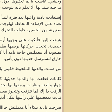
وحشي، غاصت بآآلم تختبرها لأول مر
بداخله سند لها الا تعلم بأنه يتوجب
إستعادت نادية واعيها بعد فترة لتبد
تعتاد علي الإضاءة المحاطة لهاوجدت
صغيرة، من الحصير، حاولت التحرك لتس
هرعت إليها فأنكبت علي وجهها أرضا 
حديدية، تخجب حركاتها بربطها بطرف
بصعوبة أنا معملتش حاجة يامه أنا ك
حارق لتسترسل حديثها دون يأس.
من صمت والدتها الملحوظ فكيني يامه 
كلمات قطعت بها والدتها حديثها، 
جوار والدته بنظرات يرمقها بها بحد
الزفت دا إلا، لما تتزفت وتتجوز معب
ندبت بمعصمها علي رأسها ببكاء أد
صرخت نادية ببكاء أنا معملتش حاااااج