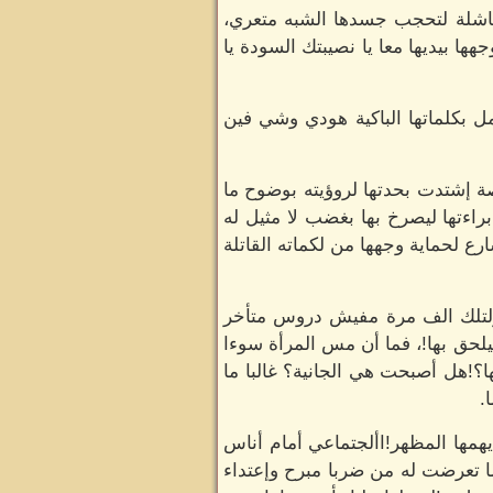
 فاشلة لتحجب جسدها الشبه متعري،
ا بيديها معا يا نصيبتك السودة يا
مل بكلماتها الباكية هودي وشي فين
صة إشتدت بحدتها لروؤيته بوضوح ما
راءتها ليصرخ بها بغضب لا مثيل له
ع لحماية وجهها من لكماته القاتلة
 قولتلك الف مرة مفيش دروس متأخر
لحق بها!، فما أن مس المرأة سوءا
ها؟!هل أصبحت هي الجانية؟ غالبا ما
.
همها المظهر!األجتماعي أمام أناس
ا تعرضت له من ضربا مبرح وإعتداء