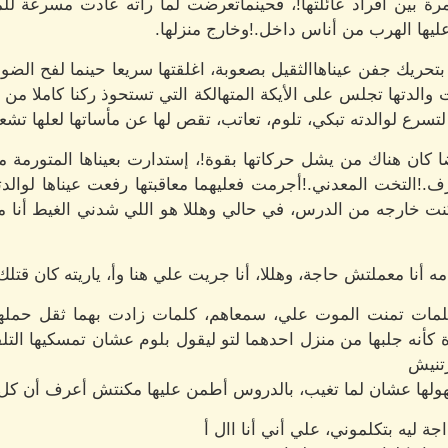
ة بين أفراد عائلتها!، فحينماتعرضت لما رأته عادت مسرعة للمنز
 عليها الهرب من أناس داخل.!وخارج منزلها.
أ بتحريك جفن عيناهاالثقيل بصعوبة، اغلقتها سريعا حينما لفح الضو
 والدتها تجلس على الأيكة المتهالكة التي تستحوذ ركنا كاملا من 
رع لوالدته تبكي، تلوم، تعاتب، تقص لها عن مأساتها لعلها تشعر 
كان هناك من يشل حركاتها بقوة!، إستدارت بعيناها المتورمة من 
.!التخت المعدني.!أجرمت فعليهما معاقبتها رفعت عيناها لوال
نت خارجه من الدرس، في حالي وهللا هو اللي شدني الغيط أنا مالي
أنا معملتش حاجة، وهللا، أنا جريت علي هنا وأ، ياريته كان قتلك 
كلمات تمنت الموت علي، سمعاهم، كلمات زادت بهما ثقل حملها
ة كأنه جلبها من منزل احدهما لتو ليقول بلوم عشان تمسكيها الت
رتنيش
تهولها عشان لما تغيب، بالدروس أطمن عليها مكنتش أعرف أن كل
ة ليه بتكلموني، علي أني أنا اال أ