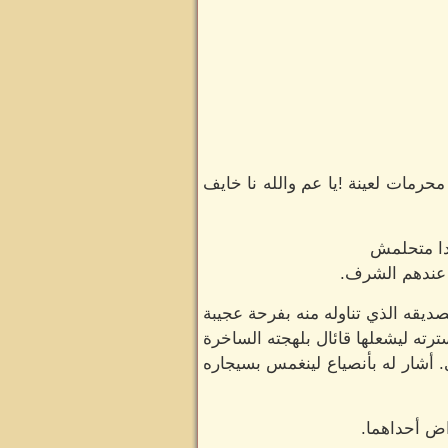
رمات لعينة !يا عم والله نا خايف
كدا متحلمش
 عندهم الشرف.
يقه الذي تناوله منه بفرحة عجيبة
رته ليشعلها قائال بلهجته الساخرة
أشار له بأنصياع لينغمس بسيجاره
اض أحداهما.