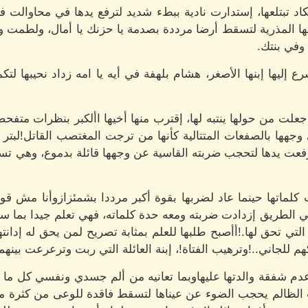
د تبتلعها، إستدارت نادية ببطء شديد لترفع يدها في محاوالت
ا المذرية لتسقط أرضا مرددة بصدمة يا حزنك يا أمال، ولطمت وجهه
وفي بنتك.
إليها إبنها الأصغر، هشام بلهفة في أيه يا امه زداد نحيبها لتك
لت من حولها ينتبه لها، إقترب منها أخيها األكبر بنظرات متفح
 وجهها بالصفعات المتتالية كأنها من ترجت المغتصب القاتل!لبتر ب
فعت يدها لتحجب ضربته القاسية عن وجهها قائلة بدموع، وهي تسار
 كلماتها حينما عاد لضربها بقوة أكبر مرددا بشمئزازوأنا مش
 الطريق إزدادت ضربته ومعه حدة كلماته، فهي تعلم جيدا بما سي
التي تحق لها.!أأصبح طلبها للعلم بمثابة تصريح لمن يحق له إدانت
 للجاني..!وترهيب الفتاة!، إبنة العائلة التي ربت وترعرعت بينهما
دم شفقة والدتها عليهاوبما تعانيه من ألم جسدي ونفسي كل ما ي
 الظالم يحجب الضوء عن عيناها لتسقط فاقدة للوعى من كثرة م