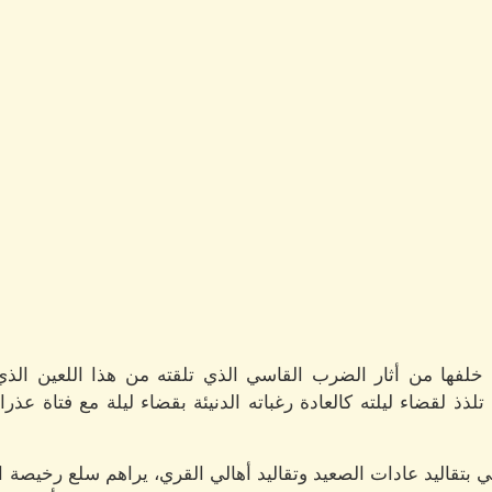
لفها من أثار الضرب القاسي الذي تلقته من هذا اللعين الذي
 تلذذ لقضاء ليلته كالعادة رغباته الدنيئة بقضاء ليلة مع فتاة ع
ي بتقاليد عادات الصعيد وتقاليد أهالي القري، يراهم سلع رخيصة ال