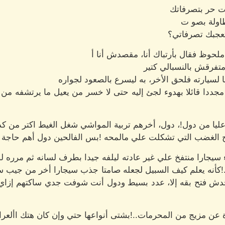
نت حر بتصرفاتك
طاولة بصو ت
تعجبك تصرفاتي؟
حوظ فقال بأرتباك أنا، مقصدش أنا أ
فرقش بالنسبالي كتير
لسيارته فلحق الأخر، به ليسرع بالصعود لجواره
ددا قائلا بهدوء لجئ إليه حتى لا خسر من يعيل ما يرتشفه من مح
عليا من دول!، دول، أخرهم تربية المواشي شغل الغيط اكتر من 
مح الغضب التي تشكلت علي مالمحه !بس الفالحين دول أهم حاجة
يجارا منتفخ علي غير عادته ليلفه جيدا بطرف لسانه ثم مرره لصد
..!كأنه يعلم كيف السبيل لجعله صامتا جذب سيجارا أخر من جيب ست
ش فتح بقه إلا، عدد بسيط ودول أنت شوفت جدي ساكتهم إزاي. 
عن مزيج من المحرمات..!بشتى أنواعها حتي وإن كان هتك األعر