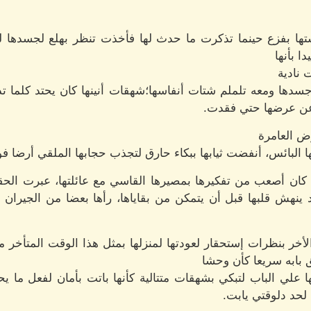
تها بفزع حينما تذكرت ما حدث لها فأخذت تنظر بهلع لجسدها 
ا بأنها
 نادية
سدها ومعه تلملم شتات أنفاسها؛شهقات أنينها كان يحتد كلما ت
عن عرضها حتي فقدت.
ض العامرة
البائس، أنفضت ثيابها ببكاء حارق لتجذب حجابها الملقي أرضا فو
ها كان أصعب من تفكيرها بمصيرها القاسي مع عائلتها، عبرت الح
ينهش قلبها قبل أن يتمكن من بقاياها، رأها بعضا من الجيران بح
خر بنظرات إستحقار لعودتها لمنزلها بمثل هذا الوقت المتأخر م
ق بابه سريعا كأن وحشا
ي الباب لتبكي بشهقات متتالية كأنها باتت بأمان لفعل ما يحلو
لحد دلوقتي يابت.