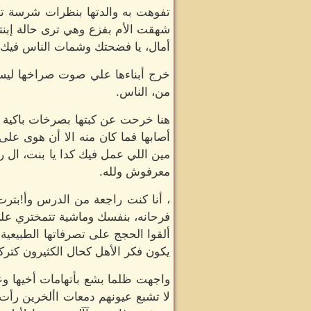
تفوهت به والدتها بنظرات شرسة تكا
شهقت الأم بفزع وهي ترى حالة إبنته
أمال، يا فضحتك وشمات الناس فيك 
خرج أبناءها علي صوت صراخها ليسرع 
من، الناس.
هنا خرحت عن كبتها بصرخات باكية جع
أصابها فما كان منه الا أن هوى على
مين اللي عمل فيك كدا يا بنت، ال ر
معرفوش ولله.
، أنا كنت راجعة من الدرس وأ!بترت
فرحانه، بنفسك وماشية تتمختري علي
ألقوا الحجج على تصرفاتها الطبيعية 
يكون فكر الأهل كحال الكثيرون كتركهم
واجهت ظلما بشع بأتهامات أخيها وع
لا تشبع عيونهم دمعات األخرين رأت