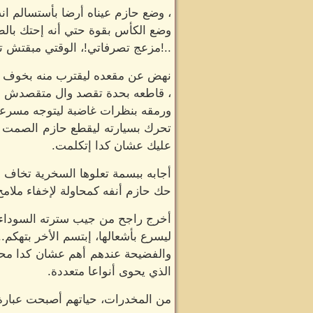
، وضع حازم عيناه أرضا بأستسالم ا
وضع الكأس بقوة حتي أنه إحتك بال
..!مزعج تصرفاتي!، الوقتي مبقتش 
نهض عن مقعده ليقترب منه بخوف مل
، قاطعه بحدة تقصد وال متقصدش مت
ورمقه بنظرات غاضبة ليتوجه مسرعا 
تحرك بسيارته ليقطع حازم الصمت مج
عليك عشان كدا إتكلمت.
أجابه ببسمة تعلوها السخرية تخاف 
حك حازم أنفه كمحاولة لإخفاء ملا
أخرج راجح من جيب سترته السوداء س
ليسرع بأشعالها، إبتسم الأخر بتهكم
والفضيحة عندهم أهم عشان كدا محد
الذي يحوى أنواعا متعددة.
من المخدرات، حياتهم أصبحت عبارة 