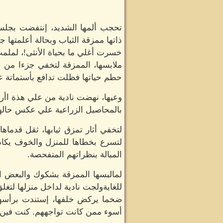
تحجب ألمها الشديد، إنتفضت بجلس
ذاتها ممزقة الثياب وبحالة أعلمتها جيد
خسرت أغلي ما بحياة الأنثى!، لملمت
ملابسها، الممزقة لتخفي جزءا من ج
حطم حياتها فظلت تدافع بأستماتة 
وعيها، نهضت نادية من علي هذة اأر
بالمحاصيل الزراعية علي عكس حالها 
لتخفي أثار تمزق ثيابها، ثقل قدما
لتسرع بخطاها للمنزل والخوف يكاد 
المبالة بنظراتهم المتفحصة.
لمالبسها الممزقة بشكوك والبعض الأ
للغايةولجت نادية لداخل منزلها لتغل
ضخما يركض خلفها، إستندت برأسها عل
أسوء ممن كانت تواجههم. كنت فين 