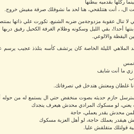
ا ركلها بقدميه ببطنها
ت ال، ، أنت هتتلقحي، هنا لحد ما نشوفلك صرفة مفيش خروج.
لا تنال عقوبة مزدوجةمن ضربه الشنيع، تكورت علي ذاتها بمنت
بنتها أحدا!، بقي الليل وسكونه وظلام الغرفة الكحيل رفيق دربها 
ين اليقظة والالوعي.
حد الملاهي الليلة الخاصة كان يرتشف كأسه بتلذذ عجيب يرسم ع
 نمس
 زي ما أنت شايف
 ب
نا غلطان ومعتش هتدخل في تصرفاتك.
ترسل حازم حديثه بصوت منخفض حتي ال يستمع له من حوله أنا
زبة يعني، لو مسكوك المرادي محدش هيعرف ينجدك
طمن محدش يقدر يعملي، حاجة
ش هيقدر يعملك حاجة، لو أهل العزبة مسكوك
ة قولتلك متقلقش عليا.