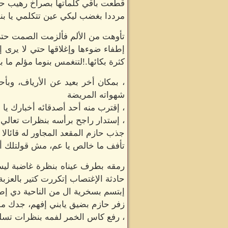
قطعت باقي كلماتها بصراخ رهيب حينم
مرددا بغضب ليكي عين تتكلمي يا بن
تأوهت من الألم فألزمت الصمت حتي 
إطفاء ضوءها وإغلاقها حتي لا يرى إ
كثرة بكائها.!لتنغمس بنوما مؤلم ما ب
، بمكان أخر بعيد عن الأرياف، وبأ
شهواته المريضة
، إقترب منه أحد أصدقائه أخبارك يا
، إستدار راجح برأسه بنظرات تعالي
جذب حازم المقعد المجاور له قائالا
تأفف ما خالص يا عم، مش قولتلك أ
رمقه بطرف عيناه بنظرة غاضبة ليس
حادثة الإغتصاب إتكررت كتير بالع
إبتسم بسخرية ال من الناحية دي إ
زفر حازم بضيق يابني إفهم، جدك م
، رفع كاس الخمر لفمه بنظرات تسلي