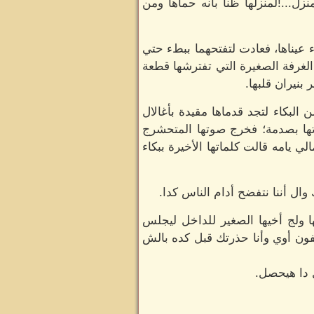
ل...!لمنزلها ظنا بأنه حماها ومن
ء عيناها، فعادت لتفتحهما ببطء حتي
الغرفة الصغيرة التي تفترشها قطعة
بنيران قلبها.
البكاء لتجد قدماها مقيدة بأغالال
دتها بصدمة؛ فخرج صوتها المتحشرج
 يامه قالت كلماتها الأخيرة ببكاء
وال أننا نتفضح أدام الناس كدا.
 ولج أخيها الصغير للداخل ليجلس
لفون أوي وأنا حذرتك قبل كده بالش
 دا هيحصل.