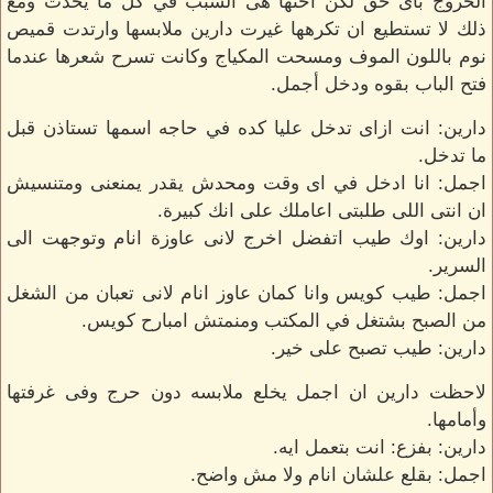
الخروج باى حق لكن اختها هى السبب في كل ما يحدث ومع
ذلك لا تستطيع ان تكرهها غيرت دارين ملابسها وارتدت قميص
نوم باللون الموف ومسحت المكياج وكانت تسرح شعرها عندما
فتح الباب بقوه ودخل أجمل.
دارين: انت ازاى تدخل عليا كده في حاجه اسمها تستاذن قبل
ما تدخل.
اجمل: انا ادخل في اى وقت ومحدش يقدر يمنعنى ومتنسيش
ان انتى اللى طلبتى اعاملك على انك كبيرة.
دارين: اوك طيب اتفضل اخرج لانى عاوزة انام وتوجهت الى
السرير.
اجمل: طيب كويس وانا كمان عاوز انام لانى تعبان من الشغل
من الصبح بشتغل في المكتب ومنمتش امبارح كويس.
دارين: طيب تصبح على خير.
لاحظت دارين ان اجمل يخلع ملابسه دون حرج وفى غرفتها
وأمامها.
دارين: بفزع: انت بتعمل ايه.
اجمل: بقلع علشان انام ولا مش واضح.