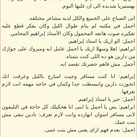
بهستيريا شديده الى ان غلبها النوم.
اتى الصباح على الجميع والكل لديه مشاعر مختلفه.
اجمل في مكتبه لم ينام طوال الليل وكان يفكر قطع عليه
تفكيره صوت هاتفه المحمول وكان الأستاذ إبراهيم المحامي.
اجمل: الو ازيك يا استاذ إبراهيم.
ابراهيم: اهلا وسهلا ازيك يا اجمل عامل ايه ومبروك على جوازك
من دارين هو ده اللى كنت بتمناه.
أجمل. مش فاهم حضرتك تقصد ايه.
إبراهيم: انا كنت مسافر وجيت امبارح بالليل وعرفت انك
اتجوزت دارين واتبسطت جدا وكمان في حاجه مهمه انت لازم
تعرفها.
أجمل: خير يا استاذ إبراهيم.
ابراهيم: بص يا أجمل يا ابنى انا هحكيلك كل حاجة في التليفون
لانى مسافر اسوان انهارده وانت لازم تعرف: نادين تبقى مش
بنت عمك.
اجمل: بعدم فهم ازاى يعنى مش بنت عمى.