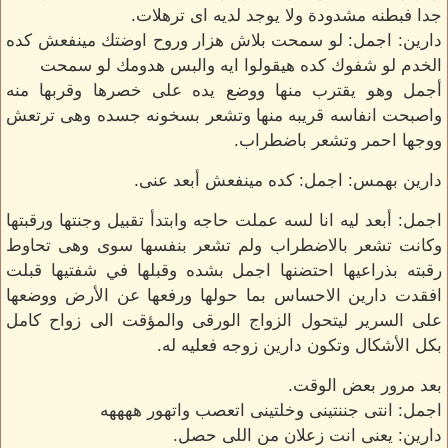
جدا فبطنه مشدودة ولا يوجد لديه اى ترهلات.
دارين: اجمل: لو سمحت بلاش هزار وروح اوضتك مينفعش كده
الخدم لو شفوك كده هيقولوا ايه والبس هدومك لو سمحت
أجمل وهو يقترب منها ووضع يده على خصرها وقربها منه
واصبحت انفاسه قريبه منها وتشعر بسخونه جسده وهى ترتعش
ووجها احمر وتشعر باضطراب.
دارين بهمس: اجمل: كده مينفعش أبعد عنى.
اجمل: أبعد ليه انا لسه عملت حاجه وابتدأ تقبيل وجنتها ورقبتها
وكانت تشعر بالاضطراب ولم تشعر بنفسها سوى وهى تحاوط
رقبته بذراعيها احتضنها اجمل بشده وقبلها في شفتيها قبلت
افقدت دارين الاحساس بما حولها ورفعها عن الأرض ووضعها
على السرير ليتحول الزواج الورقى والمؤقت الى زواح كامل
بكل الأشكال وتكون دارين زوجه فعليه له.
بعد مرور بعض الوقت.
اجمل: انتى جننتينى وخلتينى اتعصب واتهور ههههه
دارين: يعنى انت زعلان من اللى حصل.