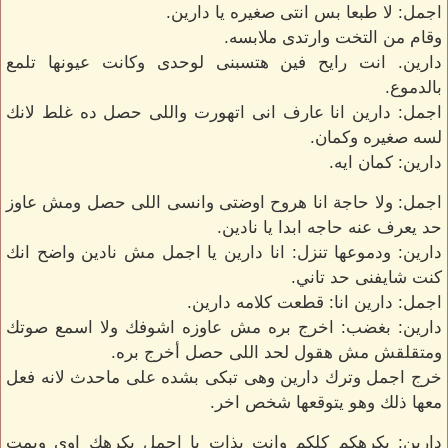
اجمل: لا طبعا بس انتى صغيره يا دارين.
وقام من التخت وارتدى ملابسه.
دارين. انت رايح فين هتسبنى لوحدى وكانت عيونها تلمع
بالدموع.
اجمل: دارين انا عارف انى اتهورت واللى حصل ده غلط لانك
لسه صغيره وكمان.
دارين: كمان ايه.
اجمل: ولا حاجة انا هروح اوضتى وانسى اللى حصل ومش عاوز
حد يعرف عنه حاجه ابدا يا نادين.
دارين: ودموعها تنزل: انا دارين يا اجمل مش نادين واضح انك
كنت شايفنى حد تاني.
اجمل: دارين انا: قطعت كلامه دارين.
دارين: بغضب: اخرج بره مش عاوزه اشوفك ولا اسمع صوتك
ومتقلقش مش هقول لحد اللى حصل أخرج بره.
خرج اجمل وترك دارين وهى تبكى بشده على ماحدث لانه فعل
معها ذلك وهو يتوقعها شخص اخر.
دارين: بكرهكم كلكم وانت بذات يا اجمل بكرهك اوى وبمت