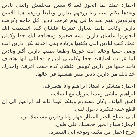
اجمل: غمك لما اتجوز قعد 6 سنين ميخلفش واتبنى نادين
وبعدها بكام سنه ربنا رزقهم بدارين وطبعا ربوهم هما الاتنين
وفرقوش بنهم لحد ما في يوم عرفت نادين كل حاجه وكرهت
دارين وكانت دايما بتحاول تضرها علشان كده اتبسطت انك
اتجوزتها علشان دارين لسه صغيره ومحتاجه ليك جدا وكمان
عمك كتب لنادين اللى يكفيها وزيادة وهى اخدته لكن دارين انت
وصى عليها وحاليا انت جوزها وطبعا نصيب دارين أكبر ونادين
لما عرفت اضايقت ججا وكلمتنى امبارح وقالتلى انها هتعرف
تاخد حقها من دارين كويس علشان كده حبيت اعرفك واحذرك
خد بالك من دارين نادين مش هتسبها في حالها.
اجمل: متشكر يا استاذ ابراهيم وانا هتصرف.
ابراهيم: ماشى وعمتا مبروك مع السلامه.
اغلق الهاتف وكان مصدوم ويفكر فيما قاله له ابراهيم الى إن
قطع عليه تفكيره دخول ليلى.
ليلى: صباح الخير الفطار جهاز وانا ودارين مستنينك بره.
اجمل: صباح الخير هحصلك على طول.
خرج اجمل من مكتبه وتوجه الى السفرة.