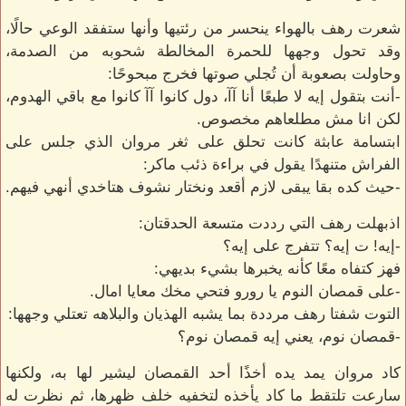
شعرت رهف بالهواء ينحسر من رئتيها وأنها ستفقد الوعي حالًا،
وقد تحول وجهها للحمرة المخالطة شحوبه من الصدمة،
وحاولت بصعوبة أن تُجلي صوتها فخرج مبحوحًا:
-أنت بتقول إيه لا طبعًا أنا آآ، دول كانوا آآ كانوا مع باقي الهدوم،
لكن انا مش مطلعاهم مخصوص.
ابتسامة عابثة كانت تحلق على ثغر مروان الذي جلس على
الفراش متنهدًا يقول في براءة ذئب ماكر:
-حيث كده بقا يبقى لازم أقعد ونختار نشوف هتاخدي أنهي فيهم.
اذبهلت رهف التي رددت متسعة الحدقتان:
-إيه! ت إيه؟ تتفرج على إيه؟
فهز كتفاه معًا كأنه يخبرها بشيء بديهي:
-على قمصان النوم يا رورو فتحي مخك معايا امال.
التوت شفتا رهف مرددة بما يشبه الهذيان والبلاهه تعتلي وجهها:
-قمصان نوم، يعني إيه قمصان نوم؟
كاد مروان يمد يده أخذًا أحد القمصان ليشير لها به، ولكنها
سارعت تلتقط ما كاد يأخذه لتخفيه خلف ظهرها، ثم نظرت له