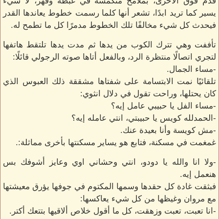
قدم فوق الاخرى، بملامح منكمشة في غبطة وقهر، لا شيء
يسير كما تريد ابدًا، تشعر أنها كلما رسمت خطوط يعاندها القدر
فيحدث كل شيء مخالفًا تلك الخطوط مدمرًا كل ما تطمح له.
تأففت وهي تترك الكوب من يدها ثم مدت يدها تلتقط هاتفها
لتجري اتصالًا منتظرة الرد، وبالفعل أتاها صوته الرجولي قائلًا:
-مساء الجمال.
تلقائيًا نمت الابتسامة على شفتاها مشققة ذلك العبوس الذي
كان يحتلها، وراحت تقول في دلال انثوي:
-مساء الفل يا حبيبي عامل إيه؟
-الحمدلله كويس يا حبيبتي، انتي عامله إيه؟
-مش كويسة وأنا بعيدة عنك.
غمغمت في مسكنة، فتابع هو يساير مسكنتها بأخرى مماثلة:.
-ولا انا والله يا دودو، انتي وحشاني اوي وعايز أشوفك بس
هنعمل إيه.
فبثقت غادة كل حقدها وسمها المكتوم في جوفها يؤرق معيشتها
مع مروان وغيظها من كل شيء يعاكسها:
-انا تعبت، تعبت وزهقت، كل ما أقول خلاص ألاقيها بتتعك أكتر.