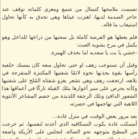
تصنمت ملامحها كتمثال من شمع ومغزى كلماته توقف عند
حاجز الصدمة لديها، اهتزت عيناها وهي تحدق به كأنها تحاول
استيعاب ما قاله..
فلم يعطها هو الفرصة كاملة بل سحبها من ذراعها للداخل وهو
يكمل في مرح يشوبه العبث:
-خشي يا بت يا سعديه اما نحذف الهمزة.
وقبل أن تستوعب رهف او حتى تحاول منعه كان يمسك خلفية
رأسها بقوة يجذبها نحوه لاثمًا شفتيها المكتنزة المنفرجة في
بلاهه، ارتجفت رهف وهي تشعر بغزو شفتاه المُلح على شفتيها
وكأنه يحرص على سبر أغوارها بتلك القبلة تاركًا في أعماقها هذا
الشعور الدافئ وتلك الرجفة اللذيذة من خضم المشاعر الأنثوية
اللاهبة التي تهاجمها في حضرته.
بعد مرور بعض الوقت، في منزل غادة...
أمسكت غادة بكوب النسكافيه الذي أعدته لنفسها، ثم خرجت
من المطبخ متوجهه نحو الصالة، لتجلس على الأريكة واضعة