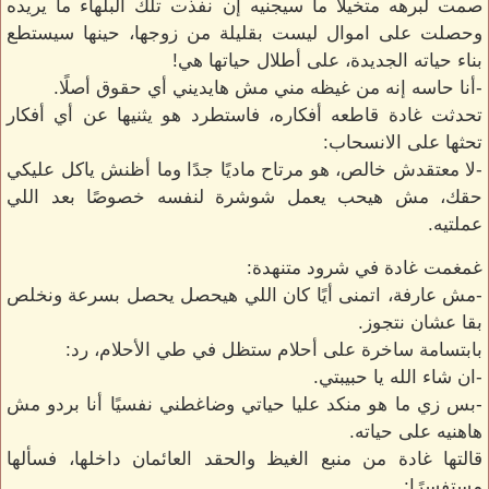
صمت لبرهه متخيلًا ما سيجنيه إن نفذت تلك البلهاء ما يريده
وحصلت على اموال ليست بقليلة من زوجها، حينها سيستطع
بناء حياته الجديدة، على أطلال حياتها هي!
-أنا حاسه إنه من غيظه مني مش هايديني أي حقوق أصلًا.
تحدثت غادة قاطعه أفكاره، فاستطرد هو يثنيها عن أي أفكار
تحثها على الانسحاب:
-لا معتقدش خالص، هو مرتاح ماديًا جدًا وما أظنش ياكل عليكي
حقك، مش هيحب يعمل شوشرة لنفسه خصوصًا بعد اللي
عملتيه.
غمغمت غادة في شرود متنهدة:
-مش عارفة، اتمنى أيًا كان اللي هيحصل يحصل بسرعة ونخلص
بقا عشان نتجوز.
بابتسامة ساخرة على أحلام ستظل في طي الأحلام، رد:
-ان شاء الله يا حبيبتي.
-بس زي ما هو منكد عليا حياتي وضاغطني نفسيًا أنا بردو مش
هاهنيه على حياته.
قالتها غادة من منبع الغيظ والحقد العائمان داخلها، فسألها
مستفسرًا: