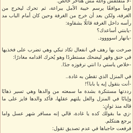
-لا متقلقش والله مش هتأخر خالص.
اومأ موافقًا يرسم خيبة الأمل ببراعة، ثم تحرك ليخرج من
الغرفة، ولكن بعد أن خرج من الغرفة وحين كان أمام الباب مد
رأسه داخل الغرفة قائلًا بشقاوة:
-يابنتي أساعدك؟
-يانهار اسوووود.
صرخت بها رهف في انفعال تكاد تبكي وهي تضرب على فخذيها
في حنق وقهر ليضحك مستطردًا وهو يُحرك اقدامه مغادرًا:
-خلاص ياستي دا انتي نرفوزه جدًا.
في المنزل الذي تقطن به غادة..
-أنت بتقول إيه يا بابا؟!
رددتها مستنكرة بشدة ما سمعته من والدها وهي تسير ذهابًا
وإيابًا في المنزل والغل يلتهم عقلها، فأكد والدها فايز على ما
قاله منذ ثوانٍ:
-زي ما بقولك كده يا غادة، قالي إنه مسافر شهر عسل واما
يرجع هنتكلم.
فرفعت حاجباها في عدم تصديق تقول: