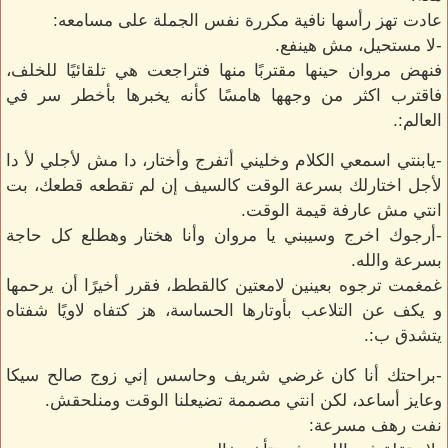
عادت تهز رأسها نافية مكررة نفس الجملة على مسامعه:
-لا مستحيل، مش هينفع.
فنهض مروان حينها مقتربًا منها فتراجعت هي تلقائيًا للخلف،
فاقترب اكثر من وجهها هامسًا كأنه يخبرها بأخطر سر في
العالم:.
-يابنتي اسمعي الكلام وخليني أتفرج وأختار، دا مش لأجلي لأ دا
لأجل اختارلك بسرعة الوقت كالسيف إن لم تقطعه قطعك، بت
انتي مش عارفة قيمة الوقت.
-أرجوك اخرج وسيبني يا مروان وأنا هختار وهطلع كل حاجة
بسرعة والله.
غمغمت ترجوه بعينين لامعتين كالقطط، فقرر أخيرًا أن يرحمها
و يكف عن التلاعب بأوتارها الحساسة، هز كتفاه لاويًا شفتاه
يتشدق ب:.
-براحتك أنا كان غرضي شريف وحاسس إني زوج صالح سيكا
وعايز أساعد، لكن انتي مصممة تضيعلنا الوقت ومنلحقش.
نفت رهف مسرعة: