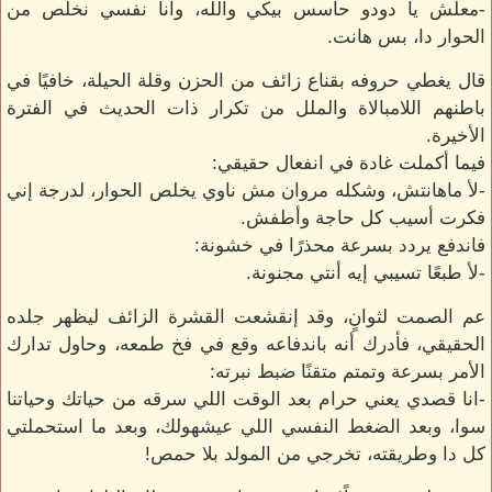
-معلش يا دودو حاسس بيكي والله، وانا نفسي نخلص من
الحوار دا، بس هانت.
قال يغطي حروفه بقناع زائف من الحزن وقلة الحيلة، خافيًا في
باطنهم اللامبالاة والملل من تكرار ذات الحديث في الفترة
الأخيرة.
فيما أكملت غادة في انفعال حقيقي:
-لأ ماهانتش، وشكله مروان مش ناوي يخلص الحوار، لدرجة إني
فكرت أسيب كل حاجة وأطفش.
فاندفع يردد بسرعة محذرًا في خشونة:
-لأ طبعًا تسيبي إيه أنتي مجنونة.
عم الصمت لثوانٍ، وقد إنقشعت القشرة الزائف ليظهر جلده
الحقيقي، فأدرك أنه باندفاعه وقع في فخ طمعه، وحاول تدارك
الأمر بسرعة وتمتم متقنًا ضبط نبرته:
-انا قصدي يعني حرام بعد الوقت اللي سرقه من حياتك وحياتنا
سوا، وبعد الضغط النفسي اللي عيشهولك، وبعد ما استحملتي
كل دا وطريقته، تخرجي من المولد بلا حمص!