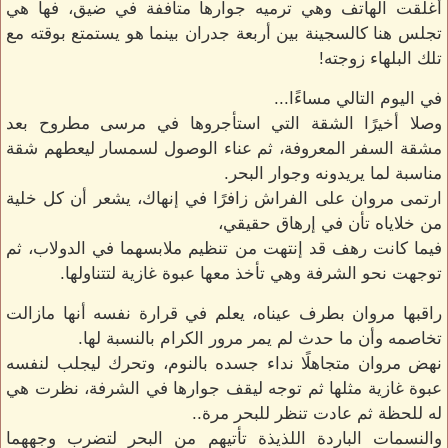
أغلقت الهاتف وهي ترميه جوارها متأففة في ضيق، فها هي
تجلس هنا كالسجينة بين أربعة جدران بينما هو يستمتع بوقته مع
تلك البلهاء زوجته!
في اليوم التالي مساءًا...
وصلا أخيرًا الشقة التي استأجروها في مرسى مطروح بعد
مشقة السفر المعروفة، ثم عناء الوصول لسمسار ليعطهم شقة
مناسبة لما يريدونه وجوار البحر.
ارتمى مروان على الفراش زافرًا في إنهاك، يشعر أن كل خلية
من خلاياه تأن في إرهاق حقيقي،
فيما كانت رهف قد إنتهت من تنظيم ملابسهما في الدولاب، ثم
توجهت نحو الشرفة وهي تأخذ معها عبوة غازية لتتناولها.
راقبها مروان بطرف عيناه، يعلم في قرارة نفسه أنها مازالت
تخاصمه وأن ما حدث لم يمر مرور الكرام بالنسبة لها.
نهض مروان متجاهلًا نداء جسده بالنوم، وتحرك ليجلب لنفسه
عبوة غازية مثلها ثم توجه ليقف جوارها في الشرفة، نظرت هي
له للحظة ثم عادت تنظر للبحر مرة..
والنسمات الباردة اللذيذة تأتيهم من البحر لتضرب وجههما