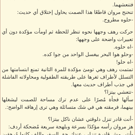
فتنعشهما.
تنحنح مروان قاطعًا هذا الصمت يحاول إختلاق أي حديث:
-حلوه مطروح.
حركت رهف وجهها نحوه تنظر للحظة ثم اومأت مؤكدة دون أي
تعبيرات واضحة على وجهها:
-اه حلوه.
-وحلو هوا البحر بيغسل الواحد من جوا كده.
-اه حلو!
تمتمت رهف وهي تومئ مؤكدة للمرة الثانية تمنع ابتسامتها من
التسلل لأطراف ثغرها على طريقته الطفولية ومحاولاته الفاشلة
في جذب أطراف حديث معها.
-تتعشي بيتزا؟
سألها فجأة مُصرًا على عدم ترك مساحة للصمت ليشغلها
بينهما، فرمقته هي في شك متسائلة وهي ترى إرهاقه الواضح:.
-أنت قادر تنزل دلوقتي عشان ناكل بيتزا؟
هز مروان رأسه مؤكدًا بسرعة وبلهجة سريعة مُضحكة أردف:
-أنتي مش قادرة تنزلي، عندك حق السفر واللف كانوا مُرهقين