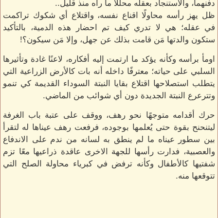
دفنهما، والاستنجاد بعقله محللًا ما رآه منذ قليل..
ظل يهز رأسه محاولًا اقناع نفسه، واقتلاع أي شكوك تراكمت
في عقله؛ هي لا تدري كيف تم احضار هذه الدمية، بالتأكيد
ستكون والدتها مَن قامت بذلك عن جهل، وإلا مَن سيكون؟!
اومأ برأسه وكأنه يؤكد ما ارتمت إليه أفكاره، لاعنًا غادة وتأثيرها
السلبي على حياته؛ معترفًا داخله أنه بات كالأرض الزراعية التي
يتطلب استصلاحها اقتلاع بقايا النبتة السوداء القديمة كي تنمو
وتترعرع النبتة الجديدة دون أي شوائب من الماضي.
حرك أقدامه متوجهًا نحو رهف، ووقف على عتبة باب الغرفة
ليتنحنح بقوة حتى يُعلمها بوجوده، فرفعت رهف عيناها له لتقرأ
بين سطور عيناه ما لم ينطق به لسانه من ندم على الاندفاع
والعصبية، فدارت رأسها للجهة الاخرى عاقدة ذراعيها معًا تزم
شفتيها كالأطفال وكأنه ترفض في كبرياء محاولة الصلح التي
تتوقعها منه.