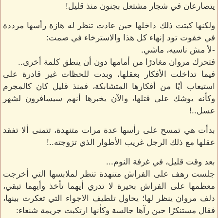
يتصارعان في شجار مشتعل بجنون منذ قليل!
ولكنها كبتت ذلك داخلها حين عادت تنظر له هازة رأسها مرددة
في خفوت تود إنهاء كل هذا والاسترخاء في صمت:
-لأ مش ناسيه، ماشي.
فتحرك مروان مغادرًا من أمامها دون أن ينطق كلمة أخرى..
فيما تداخلت الأفكار بعقلها، وبدت للحظات غير قادرة على
استيعاب أيًا من أفكارها المتشابكة، فمنذ قليل كان كالمجرم
وكأنه يوشك على قتلها، والآن يخبرها أنهم سيسافرون لشهر
عسل..!
بدأت هي تمسح على رأسها عدة مرات متنهدة، تتمنى ألا تفقد
عقلها مع ذلك الرجل غريب الأطوار الذي تزوجته..!
بعد وقت قليل، في غرفة النوم...
جلست رهف على الفراش متنهدة تنظر لملابسها التي أخرجت
معظمها على الفراش بحيرة لا تدري أيهما تأخذ وأيهما تبقي،
دلف مروان ينظر لها؛ يحاول تلطيف الاجواء التي تعكرت بينها،
فقال مستنكرًا حين رآها جالسة وكأنها ارتكبت جريمة شنعاء: