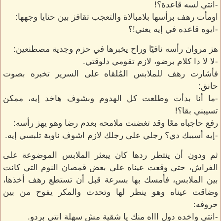
-انتي لسه قاعدة؟!
اومأت رهف برأسها بلامبالاة والتعجب تقافز بين حنايا وجهها:
-ايوه قاعده في إيه يعني!؟
هز مروان رأسه نافيًا وراح يخبرها في حزم وجدية مصطنعين:
-لا لا دا كلام برضو، لازم تقومي دلوقتي.
فأشارت رهف للملابس المُلقاه على السرير تخبره بصوت
حانق:
-ما أنا بدأت وطلعت كل الهدوم وبشوف هاخد إيه، ممكن
تسيبني بقا؟!
رفع حاجباه معًا وقد تغضنت ملامحه بعدم رضا وهو يهز رأسه:
-إيه أسيبك دي؟ رجلي على رجلك لازم اشوف ناوية تلبسي إيه.
ثم ودون أن ينتظر ردها كان يبعثر الملابس الموضوعة على
الفراش، حتى وقعت عيناه على بعض قمصان النوم التي كانت
بين الملابس، فأمسك بها بسرعة قبل أن تستطع رهف أخذها،
وضاقت عيناه وهو ينظر لها وتحدث والمكر يفوح من بين
حروفه:
-انتي واخده دول اااه منك يا شقية مش سهلة انتي بردو.