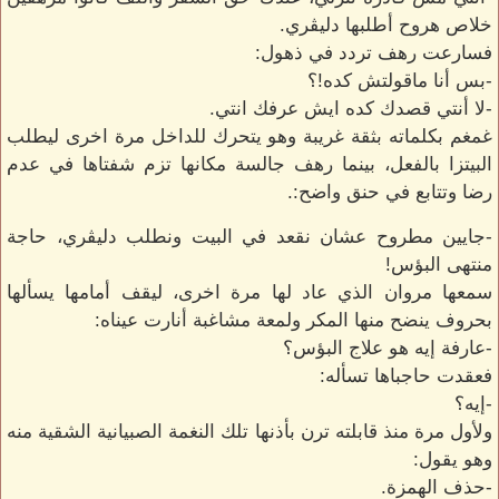
خلاص هروح أطلبها دليڤري.
فسارعت رهف تردد في ذهول:
-بس أنا ماقولتش كده!؟
-لا أنتي قصدك كده ايش عرفك انتي.
غمغم بكلماته بثقة غريبة وهو يتحرك للداخل مرة اخرى ليطلب
البيتزا بالفعل، بينما رهف جالسة مكانها تزم شفتاها في عدم
رضا وتتابع في حنق واضح:.
-جايين مطروح عشان نقعد في البيت ونطلب دليڤري، حاجة
منتهى البؤس!
سمعها مروان الذي عاد لها مرة اخرى، ليقف أمامها يسألها
بحروف ينضح منها المكر ولمعة مشاغبة أنارت عيناه:
-عارفة إيه هو علاج البؤس؟
فعقدت حاجباها تسأله:
-إيه؟
ولأول مرة منذ قابلته ترن بأذنها تلك النغمة الصبيانية الشقية منه
وهو يقول:
-حذف الهمزة.