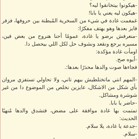
-هيكونوا بيتخانقوا ليه؟
-هيكون ليه يعني يا بابا!
غمغمت غادة في شيء من السخرية المُبطنة بين حروفها، فزفر
فايز بعدها وهو يهتف مفكرًا:
-منعرفش برضو يا غادة، عمومًا أحنا هنروح من بعض فين،
مسيره يرجع ونقعد ونشوف حل لكل اللي بيحصل دا.
اومأت غادة مؤكدة:
-أيوه صح.
فجاءها صوت والدها محذرًا بعدها:.
-المهم انتي ماتختلطيش بيهم تاني، ولا تحاولي تستفزي مروان
بأي شكل من الاشكال، عايزين نخلص من الموضوع دا من غير
شوشرة ومشاكل.
-حاضر يا بابا.
تمتمت بها غادة موافقة على مضض، فتشدق والدها مُنهيًا
الحديث:
-جدعة يا غادة، يلا سلام.
-سلام.