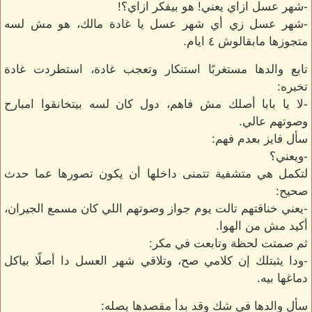
-شهر عسل ازاي يعني! هو بيفكر ازاي؟!
-شهر عسل زي أي شهر عسل يا غادة مالك، هو مش لسه
متجوزها مابقالوش ٤ ايام.
تابع والدها مستغربًا استنكار وتعجب غادة، استطردت غادة
تخبره:
-لا يا بابا أصلك مش فاهم، دول كان لسه بيتخانقوا امبارح
وصوتهم عالي.
سأل فايز بعدم فهم:
-ويعني؟
لتكمل هي متشفية تتمنى داخلها أن يكون تصورها عما حدث
صحيح:
-يعني خناقتهم تالت يوم جواز وصوتهم اللي كان مسمع الجيران،
أكيد مش من الهوا.
ثم صمتت لحظة وتابعت في مكر:
-ودا يثبتلك إن كلامي صح، وتلاقي شهر العسل دا أصلًا بياكل
دماغها بيه.
سأل والدها في شك وقد بدأ مقصدها يصله: