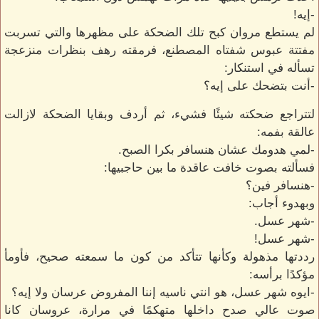
-إيه!
لم يستطع مروان كبح تلك الضحكة على مظهرها والتي تسربت
مفتتة عبوس شفتاه المصطنع، فرمقته رهف بنظرات منزعجة
تسأله في استنكار:
-أنت بتضحك على إيه؟
لتتراجع ضحكته شيئًا فشيء، ثم أردف وبقايا الضحكة لازالت
عالقة بفمه:
-لمي هدومك عشان هنسافر بكرا الصبح.
فسألته بصوت خافت عاقدة ما بين حاجبيها:
-هنسافر فين؟
وبهدوء أجاب:
-شهر عسل.
-شهر عسل!
رددتها مذهولة وكأنها تتأكد من كون ما سمعته صحيح، فأومأ
مؤكدًا برأسه:
-ايوه شهر عسل، هو انتي ناسيه إننا المفروض عرسان ولا إيه؟
صوت عالي صدح داخلها متهكمًا في مرارة، عروسان كانا