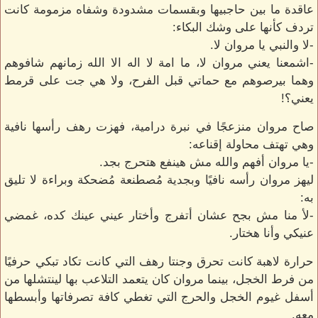
عاقدة ما بين حاجبيها وبقسمات مشدودة وشفاه مزمومة كانت
تردف كأنها على وشك البكاء:
-لا والنبي يا مروان لا.
-اشمعنا يعني مروان لا، ما امة لا اله الا الله زمانهم شافوهم
وهما بيرصوهم مع حماتي قبل الفرح، ولا هي جت على قرمط
يعني؟!
صاح مروان منزعجًا في نبرة درامية، فهزت رهف رأسها نافية
وهي تهتف محاولة إقناعه:
-يا مروان أفهم والله مش هينفع هتحرج بجد.
ليهز مروان رأسه نافيًا وبجدية مُصطنعة مُضحكة وبراءة لا تليق
به:
-لأ منا مش بجح عشان أتفرج وأختار عيني عينك كده، غمضي
عنيكي وأنا هختار.
حرارة لاهبة كانت تحرق وجنتا رهف التي كانت تكاد تبكي حرفيًا
من فرط الخجل، بينما مروان كان يتعمد التلاعب بها لينتشلها من
أسفل غيوم الخجل والحرج التي تغطي كافة تصرفاتها وأبسطها
معه.