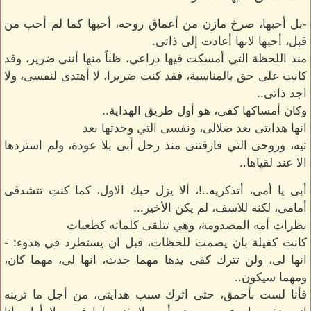
-بل أحبها، صرخ مازن من أعماق روحه، أحبها كما لم أحب من
قبل، أحبها لانها أعادت إلى ذاتى.
منذ اللحظة التي أمسكت فيها ذراعى، ظناً منها أننى ضرير، وقد
كانت على حق بالمناسبة، فقد كنت ضريرا، لا أهتدى لنفسى، ولا
اجد ذاتى..
وكان أمساكها كفى، هو أول طريق الهداية..
انها هدايتى بعد ضلالى، ونفسى التي وجدتها بعد
تيه، وروحى التي فارقتنى منذ رحل أبى بلا عودة، ولم استردها
الا عند لقياها..
أبى يا أمى، أتذكريه..!، ألا يزل حبك الاول، كما كنتِ تتشدقى
أمامى، لكنه للاسف، لم يكن الأخير...
نظرات أمه المصدومة، وهي تتلقى كلماته كطعنات
كانت كفيلة بان يصمت للحظات، قبل ان يستطرد في هدوء: -
انها لى، ولن تترك كفى يدها مهما حدث، انها لى، مهما كان،
ومهما سيكون..
فأنا لست بأحمق، حتى اترك سبب هدايتى، من أجل ما ترينه