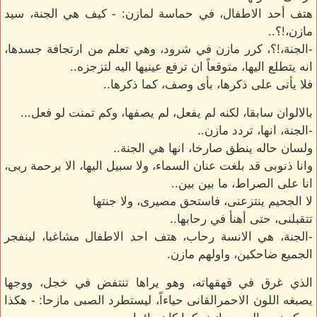
هتف أحد الاطفال، في حماسة لمازن: - كيف هي الجنة، سيد
مازن،!؟..
-الجنة،!؟، كرر مازن في شرود، وهي تعلم من ارتجافة جسدها،
انه يتطلع اليها، متوقعاً ان ترفع عينيها اليه لتزجزه..
فلا يأتى على ذكرها، بأى وصف، كما ذكرها..
بالالوان سابقا، لكنه لم يفعل، لم يصفها، وكم تمنت لو فعل...
-الجنة، انها، تردد مازن..
ولسان حاله ينطق صارخا، انها هي الجنة..
وانا ذنوبى قد بلغت عنان السماء، ولا سبيل اليها، الا برحمة ربى،
انا على الصراط، ما بين بين..
لا الجحيم ينتزعنى، فاستحق مصيرى، ولا جنتها
تتقبلنى، حتى أهنأ في رحابها..
-الجنة، هي الانسة رحاب، هتف احد الاطفال مشاغبا، لينفجر
الجميع ضاحكين، واولهم مازن.
الذي غرق في قهقهاته، وهو يراها تنتفض في خجل، ووجها
يصبغه اللون الاحمرالقانى حياءاً، ليستطرد الصبى مازحا: - هكذا