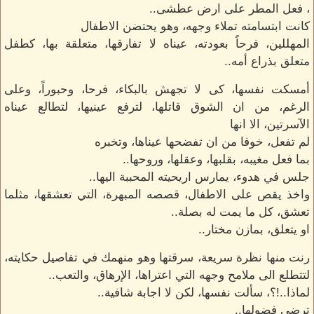
، فعل المطر على ارض عطشى..
كانت ابتسامته تملاء وجهه، وهو يحتضن الاطفال
المهللين، فرحاً بعودته، عيناه لا تفارقها، متعلقة بها، كطفل
متعلق بذراع أمه..
أمسكت نفسها، كى لا تجهش بالبكاء، فرحا، وحبوراً، وعلى
الرغم، من ان الشوق قاتلها، لترفع عينيها، لتطالع عيناه
الآسرتين، الا انها
لم تفعل، خوفا من ان تفضحها عيناها، وتخبره
بما فعل مغيبه، بقلبها، وعقلها، وروحها..
جلس في هدوء، يمارس اريحيته المحببة اليها..
واخذ يقص على الاطفال، قصصه المبهرة، التي تعشقها، مثلما
تعشق، كل ما يمت له بصلة..
او يتعلق، بمازن مختار..
رنت منها نظرة سريعة، سرقتها وهو منهمك في تفاصيل حكايته،
لتتطلع الى ملامح وجهه التي اعتراها، الإرهاق، والتعب..
لماذا..!؟، سألت نفسها، لكن لا اجابة شافية..
ترضى فضولها..