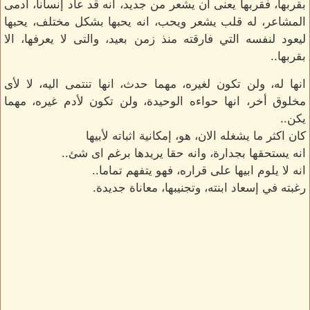
بقربها، فقربها يعنى ان يشعر من جديد، انه قد عاد إنسانا، أدمى
المشاعر، له قلب يشعر ويحب، انه يحبها بشكل مختلف، يحبها
ليعود لنفسه التي فارقته منذ زمن بعيد، والتى لا يعرفها، الا
بقربها..
انها له، ولن تكون لغيره، مهما حدث، انها تنتمى اليه، لا لأى
مخلوق أخر، انها حواءه الوحيدة، ولن تكون لأدم غيره، مهما
يكن..
كان اكثر ما يشغله الان، هو، إمكانية اثباته لأبيها
انه يستحقها بجدارة، وانه حقا يريدها برغم اى شئ..
انه لا يلوم ابيها على قراره، فهو يتفهم تماما..
رغبته في إسعاد ابنته، وتجنيبها، معاناة جديدة.