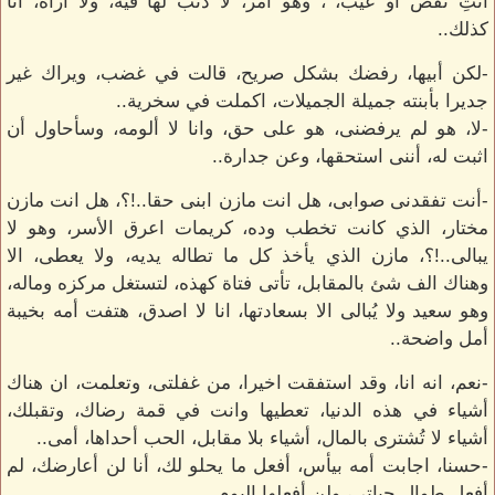
انتِ نقص او عيب، ، وهو أمر، لا ذنب لها فيه، ولا أراه، انا
كذلك..
-لكن أبيها، رفضك بشكل صريح، قالت في غضب، ويراك غير
جديرا بأبنته جميلة الجميلات، اكملت في سخرية..
-لا، هو لم يرفضنى، هو على حق، وانا لا ألومه، وسأحاول أن
اثبت له، أننى استحقها، وعن جدارة..
-أنت تفقدنى صوابى، هل انت مازن ابنى حقا..!؟، هل انت مازن
مختار، الذي كانت تخطب وده، كريمات اعرق الأسر، وهو لا
يبالى..!؟، مازن الذي يأخذ كل ما تطاله يديه، ولا يعطى، الا
وهناك الف شئ بالمقابل، تأتى فتاة كهذه، لتستغل مركزه وماله،
وهو سعيد ولا يُبالى الا بسعادتها، انا لا اصدق، هتفت أمه بخيبة
أمل واضحة..
-نعم، انه انا، وقد استفقت اخيرا، من غفلتى، وتعلمت، ان هناك
أشياء في هذه الدنيا، تعطيها وانت في قمة رضاك، وتقبلك،
أشياء لا تُشترى بالمال، أشياء بلا مقابل، الحب أحداها، أمى..
-حسنا، اجابت أمه بيأس، أفعل ما يحلو لك، أنا لن أعارضك، لم
أفعل طوال حياتى، ولن أفعلها اليوم..