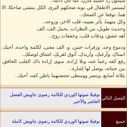
سيكون رد السيد مازن، كما كان دائما..
ليستمر الاطفال في نوبة ضحكهم البرئ، الكل ينتشى ضاحكا، الا
هما، توقفا عن الضحك..
وكل منهما، يأثر بعينيه، قلب الاخر، وروحه..
وحديث طويل، من النظرات، يحمل الف، الف
أهه عشق، ودقات قلب، وخفقات روح..
ودموع وجد، وزفرات حنين، و، الف معنى، لكلمة واحدة، أحبك،
اتمناكِ، وأرغبكِ، وأريدكِ، أتوق لقربكِ، اشتاق لوصلكِ..
رفع كفه رغما عنه، وبلا إرادة، سوى إرادة ذاك القلب الخافق،
بين جنباته، يوصل لها إشارة..
بثلاثة أصابع، وبنصر ووسطى تحتضنهما باطن كفه، أحبك..
نوفيلا صوتها الوردي للكاتبة رضوى جاويش الفصل
الفصل التالي
العاشر والأخير
جميع
نوفيلا صوتها الوردي للكاتبة رضوى جاويش كاملة