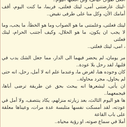
-ليتك عارضتنى أمى، ليتك فعلتى، فربما، ما كنت اليوم، أقف
أمامك الأن، وكل منا على طرفى نقيض..
ليتك فعلتى، وعلمتنى ما هو الصواب وما هو الخطأ، ما يجب، وما
لا يجب ان يكون، ما هو الحلال، وكيف أجتنب الحرام، ليتك
فعلتى
، امى، ليتك فعلتى..
مر يومان، لم يحضر فيهما الى الدار، مما جعل الشك يدب في
قلبها، لقد رحل بلا عودة..
كان وجوده هنا، لغرض ما، وعندما علم انه لا أمل، رحل، انه حتى
لم يحاول، مجرد محاولة..
ان يأتى، ليشعرها انه يبحث بحق عن طريقة ترضى أباها،
فيجمعهما..
ها هو اليوم الثالث، بعد زيارته منزلهم، يكاد ينتصف، ولا أمل في
عودته، لقد أمسكت نفسها متلبسة عدة مرات، وعيناها معلقة
على باب القاعة
أملا في سماع صوته، او رؤية محياه..