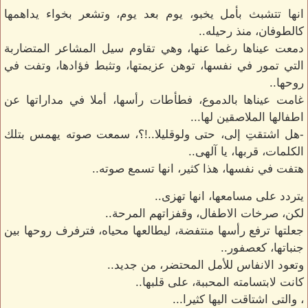
انها تتشبث بأمل يخبو، يوم بعد يوم، وتشعر بخواء يداهمها
كالطوفان، منذ رحيله..
دمعت عيناها رغما عنها، وهي تقاوم سيل المشاعر المتضاربة
التي تمور في نفسها، توهن عزيمتها، وتثبط فؤادها، وتفت في
روحها..
غامت عيناها بالدموع، فطأطات رأسها، أملا في مداراتها عن
اطفالها الملاصقين لها...
-هل اشتقتِ إلى، حتى ولوقليلا..!؟، سمعت صوته يهمس بتلك
الكلمات، قربها، يا آلهى..
هتفت في نفسها، هذا كثير، انها تسمع صوته..
يتردد على مسامعها، انها تهزى..
لكن، صرخات الاطفال، وقفزاتهم المرحة..
جعلتها ترفع رأسها منتفضة، ليطالعها محياه، فترفرف روحها بين
جنباتها، كعصفور..
وتعود الانفاس للأمل المحتضر، من جديد..
كانت لابتسامته المحببة، على قلبها..
، والتى اشتاقت اليها كثيرا...