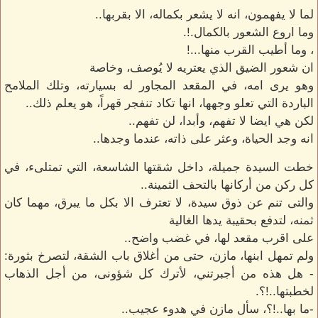
لما لا يفهمون، انه لا يشعر بكماله، الا بقربها..
وما اروع الشعور بالكمال.!.
، وما أطيب القرب منها...!
ان شعور الضيق الذي يعتريه لا يُوصف، وخاصة
وهو يرى امه، في المقعد المجاور له بسيارته، وتلك الملامح
الباردة التي تعلو وجهها، انها تكاد تنفجر قهراً، هو يعلم ذلك..
لكن هي ايضا لا تفهم، وأبدا، لن تفهم..
انه وجد الحياة، وعثر على ذاته، عندما وجدها..
خطت السيدة جميلة، داخل شقتها الشاسعة، التي تمتلىء، في
كل ركن من أركانها بالتحف الثمينة..
والتى تنم عن ذوق سيدة، لا تعترف الا بكل ما يبرق، مهما كان
ثمنه، لتدفع بحقيبة يدها الغالية
على اقرب مقعد لها، في غضب واضح..
ولم تمهل ابنها، مازن، حتى من أغلاق باب الشقة، لتصرخ بثورة:
- هل هذه من أجبرتني، لأترك كل شؤونى، من أجل الذهاب
لخطبتها..!؟.
-ما بها..!؟، سأل مازن في هدوء عجيب..