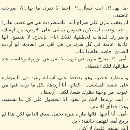
-ما بها..!؟، انت تسأل..!؟، احقا لا تدرى ما بها..!؟، صرخت
غاضبة..
لم يعقب مازن على صراخ أمه، فاستطردت هي في غضب هادر:
- لقد توقعت ان تكون فينوس تمشى على الارض، من لهفتك،
واصرارك للذهاب لخطبتها، لثلاث ايام، بإلحاح. لا ينقطع، انها
عادية، عادية في كل شئ، بل هي اقل من العادية، لو أردت
الصدق، خاصة بعاهتها تلك..
-أمى..!؟، صرخ مازن في ثورة، لا تقل عن ثورتها، وخاصة، عند
تطرقها، لتلك النقطة..
واستطرد غاضبا، وهو يضغط على اسنانه رغبة في السيطرة
على غضبه المشتعل: - كفاكِ، أنا أريدها، بكل ما ترينه فيها من
عيوب، من وجهة نظرك طبعا، لكنى، أريدها..
-، أنت تريدها، لانك لم تتعود الا الحصول على كل ما تشتهيه،
وهذا خطأى للاسف..
-أمى، أنا أحبها، قالها مازن بنبرة تحمل صدق العالم، لكن هذا لم
يردع أمه، لتهتف حانقة: - بل
أنت تشفق عليها، لا أكثر..