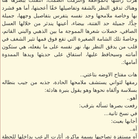
هزت رأسها بالموافقة والتزمت الصمت، انتقلت ببصرها هنا
وهناك تدقق النظر بالشقة وتفاصيلها حَقًا أعجبتها، أما هو فشرد
بها وخاصة ملامحها وجد نفسه يتفرس بتفاصيل وجهها، جميلة
جِدًّا، جميلة حد الفتنة، بيضاء، أعينها يندثر من خلالها العسل
الصافي، خصلات شعرها المموجة ما بين الذهبي والبني القاتم،
وخاصةً تلك الشامة الصغيرة التي تقع فوق فمها تثير الشغف في
قلب من يدقق النظر بها، نهر نفسه على ما يفعله، هي ستكون
أمانته وسيحافظ عليها، استفاق على حديثها ويدها الممدوة
أمامها:.
هات مفتاح الاوضه بتاعتي..
رمقها لثواني يستشف ملامحها الحادة، جذبه من جيب بنطاله
بسلاسة وألقاه نحوها وهو يقول بنبرة هادئة:
أهو..
رفعت بصرها تسأله بترقب:
في نسخ تانية...
أجابها بعبث:
آه..
آه مستفزة تصاحبها بسمة ماكرة، أثارت الرعب بداخلها للحظة