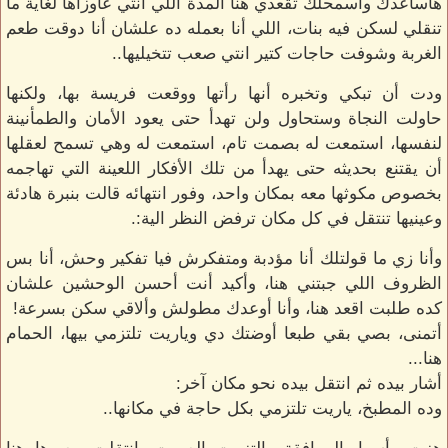
هاساعدك واسمحلك تقعدي هنا المدة اللي أنتي عاوزاها لغاية ما
تنقلي لسكن فيه بنات، اللي أنا بعمله ده علشان أنا دوقت طعم
الغربة وشوفت حاجات كتير انتي صعب تتخيليها..
ودت أن تبكي وتخبره أنها رأتها ووقعت فريسة بها، ولكنها
حاولت النجاة وستحاول ولن تهدأ حتى يعود الأمان والطمأنينة
لنفسها، استمعت له بصمت تام، استمعت له وهي تسمح لعقلها
أن يقتنع بحديثه حتى يهدأ من تلك الأفكار اللعينة التي تهاجمه
بخصوص مكوثها معه بمكان واحد، وفور انتهائه قالت بنبرة هادئة
وعينيها تنتقل في كل مكان ترفض النظر الية:.
وأنا زي ما قولتلك أنا مؤدبة ومتفكرش فيا تفكير وحش، أنا بس
الظروف اللي جبتني هنا، وأكيد أنت أحسن الوحشين علشان
كده طلبت اقعد هنا، وأنا أوعدك مطولش وألاقي سكن بسرعة!
أتمنى، بصي بقي طبعا أوضتك دي وياريت تلتزمي بيها، الحمام
هنا...
أشار بيده ثم انتقل بيده نحو مكان آخر:
وده المطبخ، ياريت تلتزمي بكل حاجة في مكانها..