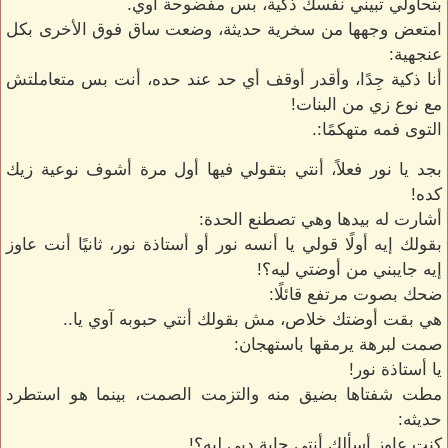
بتحاولي تبيني نفسك ذكية، بس مفضوحة آوي.
امتعض وجهها من سخرية حديثة، وضعت ساق فوق الأخرى بكل
عنجهية:
أنا ذكية جِدًا، وأقدر أوقف أي حد عند حده، أنت بس متعاملتش
مع نوع زي من البنات!
التوى فمه متهكمًا:.
بجد يا نور فعلاً، أنتي بتقولي فيها أول مرة أشوف نوعية زيك
كده!
أشارت له بيدها وهي تصطنع الحدة:
بقولك إيه أولًا قولي يا أنسه نور أو أستاذة نور، ثانيًا أنت عاوز
إيه جايبني من أوضتي ليه؟!
ضحك بصوت مرتفع قائلًا:
هي بقت أوضتك خلاص، مش بقولك أنتي حبوبه آوي يا..
صمت لبرهة يرمقها باستهجان:
يا أستاذة نور!
مطت شفتاها بضيق منه والتزمت الصمت، بينما هو استطرد
حديثه:
كنت عاوز أسألك أنتي جاية دبي ليه؟!