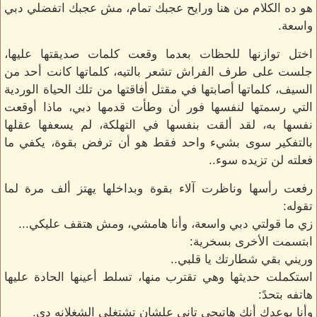
هو ده الكلام من هنا ورايح عجبك تمام، مش عجبك اتفضلي دبي
واسعة.
اختل توازنها للحظات بعدما وقعت كلمات صديقتها عليها،
جلست على طرف الفراش تشعر بالتيه، كلماتها كانت أحد من
السيف، كلماتها أصابتها في مقتل أفاقتها من تلك الحياة الوردية
التي رسمتها لنفسها فور أن وطأت قدمها دبي، ماذا أوقعت
نفسها به، لقد ألقت بنفسها في التهلكة، لم يسعفها عقلها
بالتفكير سوى بشيء واحد فقط هو أن ترفض بقوة، يكفي ما
فعلته لن تزيده سوء..
رفعت رأسها وناظرت آلاء بقوة وبداخلها يهتز ألف مرة لما
تقوله:
زي ما قولتي دبي واسعة، وأنا هامشي، ومش هتقف عليكي...
ابتسمت الأخرى بسخرية:
وريني بقي شطارتك يا قلبي..
استكملت حديثها وهي تقترب منها، تسلط أعينها الحادة عليها
هاتفه بتحدً:
وأنا بوعدك أنك هاتيجي تاني علشان تشتغلي الشغلانه دي.