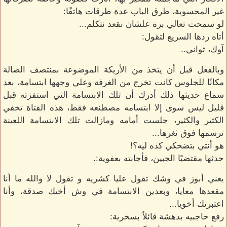
غير المحسوبة، طرق الباب عدة طرقات هاتفًا:
لو سمحت تعالي برة علشان نقعد نتكلم...
أتاه ردها السريع لتقول:
آوك، ثواني..
وبالفعل قبل أن يتخذ من الأريكة الموضوعة بمنتصف الصالة
مكانًا للجلوس كانت تخرج من الغرفة وعلي وجهها ابتسامة، بعد
سماع حديثها ذلك أدرك أن تلك الابتسامة التي استفزته قبل
قليل ليس سوى إلا ابتسامه مصطنعه فقط، هذه الفتاة تخفي
الكثير والكثير، جلست أمامه ومازالت تلك الابتسامة اللعينة
ترسمها فوق ثغرها...
هو أنتي بتضحكي كده ليه؟!
حدثها مقتضبًا الجبين، فأجابته بعفوية:.
يعني أبوز في وشك تقول عليا كشريه و تقول لا والله ما أنا
مقعدها معايا، وبعدين الابتسامة في وش أخيك صدقة، وأنا
اعتبرتك أخويا...
رفع حاجبيه بدهشة قائلاً بسخرية: