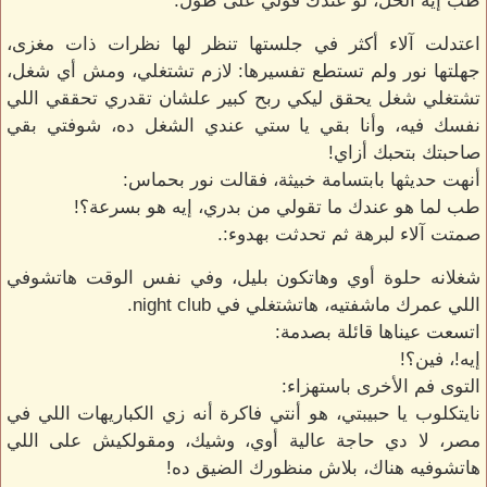
طب إيه الحل، لو عندك قولي على طول.
اعتدلت آلاء أكثر في جلستها تنظر لها نظرات ذات مغزى،
جهلتها نور ولم تستطع تفسيرها: لازم تشتغلي، ومش أي شغل،
تشتغلي شغل يحقق ليكي ربح كبير علشان تقدري تحققي اللي
نفسك فيه، وأنا بقي يا ستي عندي الشغل ده، شوفتي بقي
صاحبتك بتحبك أزاي!
أنهت حديثها بابتسامة خبيثة، فقالت نور بحماس:
طب لما هو عندك ما تقولي من بدري، إيه هو بسرعة؟!
صمتت آلاء لبرهة ثم تحدثت بهدوء:.
شغلانه حلوة أوي وهاتكون بليل، وفي نفس الوقت هاتشوفي
اللي عمرك ماشفتيه، هاتشتغلي في night club.
اتسعت عيناها قائلة بصدمة:
إيه!، فين؟!
التوى فم الأخرى باستهزاء:
نايتكلوب يا حبيبتي، هو أنتي فاكرة أنه زي الكباريهات اللي في
مصر، لا دي حاجة عالية أوي، وشيك، ومقولكيش على اللي
هاتشوفيه هناك، بلاش منظورك الضيق ده!