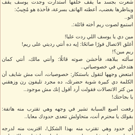
شعرت بجسد ما يقف خلفها استدارت وجدت يوسف يقف
ويناظرها بغضب، أعطته الهاتف بسرعة، فآخذة هو مُجِيبٌ:
الو..
استمع لصوت ريم أخته قائلة:.
مين دي يا يوسف اللي ردت عليا!
أغلق الاتصال فورًا صائحًا: إيه ده أنتي رديتي على ريم!
ريم مين؟!
سألته ببلاهة، فأخشن صوته قائلًا: وأنتي مالك، أنتي كمان
هتدخلي في خصوصياتي..
امتعض وجهها لتقول باستنكار: خصوصيات، أنت مش شايف أن
الكلمة دي كبيرة شوية حضرتك، ده مجرد تليفون رن وزهقني
من كتر الاتصالات فقولت أرد أقول إنك مش موجود..
يا بجاحتك!
رفعت أصبع السبابة تشير في وجهه وهي تقترب منه هاتفة:
بقولك يا محترم أنت، متحاولش تتعدى حدودك معايا..
أي حدود وهي تقترب منه بهذا الشكل!، اقتربت منه لدرجه