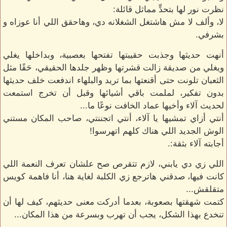
نظرت نور لها بتحدٍّ مماثل قائلة:
لا، وألف لا مش هاشتغل الشغلانه دي، وهاحقق اللي أنا عوزاه و
بشرفي.
أنهت حديثها وجذبت حقيبتها تفتحها بعصبية، وبداخلها يغلي
ويغلي من صديقة زالت قشرتها وظهر جلدها الحقيقي، حَقًا مثل
الثعبان تلونت حتى أقنعتها بما تريد والبلهاء اندفعت خلف حديثها
بدون تفكير، لملمت باقي أشيائها وقبل أن تخرج استمعت
لحديث آلاء وأخيها عماد الخافت نوعًا ما...
أنتي أزاي تمشيها يا آلاء، أنتي اتجننتي، صاحب المكان مستني
الوش الجديد اللي هناك كلهم اتهرسوا!
أجابته آلاء بثقة:.
اللي زي دي يابني، لازم تتقرص صح علشان تعرف النعمة اللي
كانت فيها، صدقني هاترجع زي الكلبة لغاية هنا، أنا فاهمة كويس
متقلقش...
كتمت شهقتها بصعوبة، بعدما أدركت معنى حديثهم، كيف لها أن
تنخدع بهذا الشكل، يجب أن تهرب وبسرعة من هذا المكان...