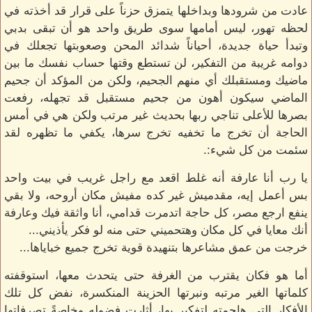
عادت من شرودها وبداخلها يتمزق حزناً على قرار قد أخذته في
لحظه تهور، ليس أمامها سوى طريق واحد هو أن تبقى بدبي
وتبدأ حياة جديدة، أحياناً شدائد المحن وصعوبتها تجعلك في
دوامه غريبة من التفكير، لن تستطع وقتها حساب نفسك ما بين
ماضيك ومستقبلك أي منهم الجحيم، ولكن من المؤكد أن جحيم
الماضي سيكون أهون من جحيم مستقبل قد تجهله، رفعت
بصرها للأعلى تناجي ربها بحديث غير مرتب ولكن هي في أمس
الحاجة أن تخرج ما تخفيه تخرج سرها، يكفي ما تظهره لقد
سئمت من كل شيء:.
يا رب أنا عارفة أنه غلط اقعد مع راجل غريب في بيت واحد
بس أعمل إيه، مقدميش غير كده مفيش مكان أروحه، ولا بقي
ينفع ارجع مصر، كل حاجة اتدمرت قدامي، أنا واثقة فيك وعارفة
أنك معايا في كل مكان وهتحميني حتى منه لو فكر يأذيني...
خرجت من عمق مشاعرها بتنهيدة قوية تخرج جميع خباياها...
أما هو فكان يقترب من الغرفة حتى يتحدث معها، استوقفته
كلماتها الغير مرتبه ونبرتها الحزينة المنكسرة، نفض كل تلك
الأفكار التي هاجمته لتفكير بها، أثارت فضوله وخاصةً تصرفاتها