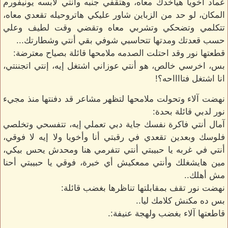
عماد أخويا هياخدك معاه، وهتقفي جنبه وأنتي لابسه يونيفورم
المكان، لو حد من الزباين شاور عليكي هاتروحيله تقعدي معاه،
تتكلمي وتضحكي وتشربي معاه وتقضي وقت لطيف وعلي
حسب قعدتك ومدتها تتحاسبي شوفي بقي أنتي وشطارتك...
قطعتها نور وقد احتلت الصدمه ملامحها قائلة بصياح معترضة:
بس، اخرسي خالص، هو أنتي عوزاني اشتغل إيه، إنتي اتجننتي،
انا اشتغل فتااااحه؟!
نهضت آلاء وتحولت ملامحها لتظهر مشاعر قد دفنتها منذ مجيء
نور لدبي قائلة بحدة:
آمال أنتي فاكرة نفسك جاية دبي تعملي إيه، تتفسحي وتخلصي
فلوسك وبعدين تقعدي في رقبتي أنا وأخويا ولا إيه لا فوقي،
أنتي في غربه يا حبيبتي أنتي تتفرمي هنا ومحدش يحس بيكي،
مين هايشغلك وأنتي ممعكيش أي خبرة، فوقي يا حبيبتي أحنا
مش أهلك..
نهضت نور تقف بمقابلتها تناظرها بغضب قائلة:
بس ده مكنش كلامك ليا..
قاطعتها آلاء بغضب ولهجة عنيفة:.