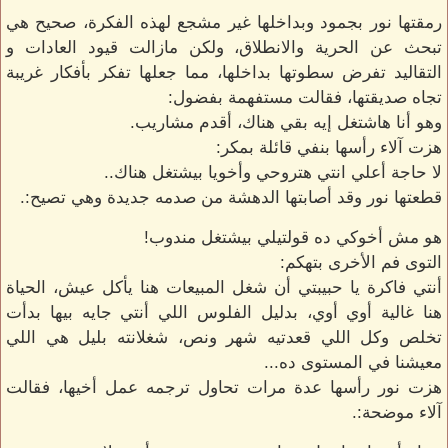
رمقتها نور بجمود وبداخلها غير مشجع لهذه الفكرة، صحيح هي
تبحث عن الحرية والانطلاق، ولكن مازالت قيود العادات و
التقاليد تفرض سطوتها بداخلها، مما جعلها تفكر بأفكار غريبة
تجاه صديقتها، فقالت مستفهمة بفضول:
وهو‍ أنا هاشتغل إيه بقي هناك، أقدم مشاريب.
هزت آلاء رأسها بنفي قائلة بمكر:
لا حاجة أعلي انتي هتروحي وأخويا بيشتغل هناك..
قطعتها نور وقد أصابتها الدهشة من صدمه جديدة وهي تصيح:.
هو مش أخوكي ده قولتيلي بيشتغل مندوب!
التوى فم الأخرى بتهكم:
أنتي فاكرة يا حبيبتي أن شغل المبيعات هنا يأكل عيش، الحياة
هنا غالية أوي أوي، بدليل الفلوس اللي أنتي جايه بيها بدأت
تخلص وكل اللي قعدتيه شهر ونص، شغلانته بليل هي اللي
معيشنا في المستوى ده...
هزت نور رأسها عدة مرات تحاول ترجمه عمل أخيها، فقالت
آلاء موضحة:.