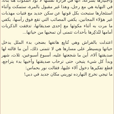
واجتيازها بسرعة، انها في قرارة نفسها لا تود المكوث هنا بتاتاً،
في النهاية هي مع رجل، وهذا غير مقبول بالمرة، ستمكث وأثناء
استئجارها ستبحث بكل قوتها عن سكن جديد مع فتيات مهذبات
غير هؤلاء المجانين، يكفي المصائب التي تقع فوق رأسها، يكفي
ما مرت به أثناء مكوثها مع إحدى صديقاتها، تدفقت الذكريات
أمامها لتُذكِرها بأحداث تتمنى أن تمحيها من حياتها...
اعتدلت بالفراش وهي تُتابِع هاتفها بضجر، بدء الملل يدخل
حياتها ويسيطر على مسارها هي لا تتمنى ذلك، أين ما قالته لها
صديقتها آلاء، أين ما شجعتها عليه، أسبوع أسبوعين، ثلاث، شهر
وبدأ كل شيء يتبخر، حتى ترحاب صديقتها وأخيها بدء يتراجع،
قطع تفكيرها دخول آلاء عليها، فقالت نور بحماس:
ما تيجي نخرج النهارده توريني مكان جديد في دبي!