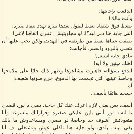
اندفعت بإجابتها:
وأنت مالك!
ضغط فوق شفتاه بغيظ ليقول بعدها بنبرة تهدد بنفاد صبره:
أنتي جاية هنا دبي ليه؟!، لو مجاوبتيش اعتبري اتفاقنا لاغي!
ضيقت عيناها بغيظ من طريقته في التهديد، ولكن يجب عليها أن
تتحلى بالبرود والصبر، فأجابت:
عادي جاية اشتغل!
أهلك ميتين ولا أيه!
اندفع بسؤاله، فاهتزت مشاعرها وظهر ذلك جليًا على ملامحها
وخاصةً عينيها التي تجمعت بها الدموع، خرج صوتها ضعيف:
آه.
حمحم هاتفًا بأسف:.
أسف، بس يعني لازم اعرف عنك كل حاجة، بصي يا نور، قصدي
يا انسه نور أنتي باين عليكي صغيرة وقراراتك متسرعة وأنا
متعودتش أشوف حد وخاصةً لو مصري ومساعدوش ما بالك
بقي ببنت بلدي، ولو جاية هنا تاكلي عيش وتشتغلي ف أنا