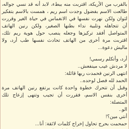
بالقرب من الأريكة، اقتربت منه ببطء، لابد أنه قد نسي جواله،
طالعت الاسم بفضول وجدت اسم ريم ، همست بالاسم بتفكير
لثوان ولكن نهرت نفسها في الانغماس في حياة الغير وقررت
أن تتجاهله وتلبية نداء بطنها الصغير، ولكن رنين الهاتف
المتواصل أفقد تركيزها وجعله ينصب حول هوية ريم تلك،
اقتربت مرة أخرى من الهاتف تحادث نفسها طب أرد، ولا
ماليش دعوة...
أرد، وأتكلم رسمي!
لا مردش عيب مينفعش..
انتهى الرنين فحمدت ربها قائلة:
الحمد لله فصل لوحده..
وقبل أن تتحرك خطوة واحدة كانت يرتفع رنين الهاتف مرة
أخرى بنفس الاسم، فقررت أن تجيب وتنهى إزعاج تلك
المتصلة:
الو..
أنتي مين؟!
حمحمت بحرج تحاول إخراج كلمات لائقة: أنا...