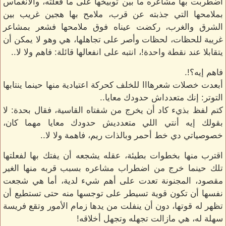
اضطربت بها مشاعره ما بين توبيخها على ما فعلته، والانغماس
بملامحها التي جذبته عن قرب، ملامح بها هجين غريب بين
الشرق والغرب، ركضت عيناه فوق ملامحها فشعر بمشاعر
غريبة للحظات، لحظات وأصر على تجاهلها، هي وهو لا يمكن أن
يتقابلا عند نقطة واحدة!، انتبه على انفعالها قائلة: فاهم ولا لا..
فاهم إيه؟!.
أبعدت خصلات شعرهااا للخلف كحركة اعتيادية منها حينما ينتابها
التوتر: إنك متعدداش حدودك معايا..
كتم لفظ بذيء كاد أن يخرج من شفتاه القاسية، فقال بحدة: لا
بقولك إيه أنتي اللي متعدديش حدودك معايا مهما كان،
خصوصياتي دي خط أحمر وبالذات ريم، فاهمة ولا لا..
اقترب منها بخطوات بطيئة، عقله يشجعه أن يفتك بها لفعلتها
تلك حينما خرج من اضطراب مشاعره بسبب قربه منها الغير
مقصود، المجنونة تعدت على أهم شيء لدية، أما هي شجعت
نفسها أن تكون قوية تسيطر على توجسها منه حتى تستطيع أن
تظهر له قوتها، دون أن ينفلت من يدها زمام الأمور وتقع فريسة
سهلة له، هي مازالت تجهله وتجهل أخلاقه!