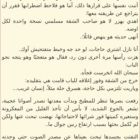
أنبت نفسها على قرارها ذلك، أما هو فلاحظ اضطرابها فقرر أن
يتراجع عن طريقته معها:
اهدي بهزر لا هو صاحب الشقة مسلمني نسخة واحدة لكل
اوضه.
أنهى حديثه هو ينهض قائلًا:.
أنا نازل اشتري حاجات، لو حد جه وخبط متفتحيش آوك.
هزت رأسها مرة أخرى دون رد، فقال هو متعجبًا وهو يتجه نحو
الباب:
سبحان الله اتخرست فجأه.
خرج من الشقة وفور إغلاقه للباب قامت هي بتقليده:
وياريت تلتزمي بكل حاجة، هسرق حلة مثلاً، إنسان غريب...
رفعت بصرها تنظر للمطبخ وبدأت معدتها تصدر أصواتا عجيبة،
تشعر بالجوع الشديد، لا بأس أن تأخذ القليل من المعكرونة
وستعيره كميتها فور شرائها لاحتياجاتها، نهضت تبحث عنها ولكن
لم تُكمل بحثها بسبب ارتفاع رنين جوال ما..
التفتت بجسدها تبحث بعيناها عن مصدر الصوت حتى وجدته