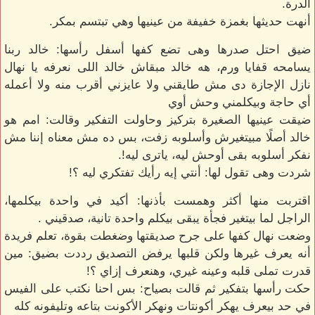
الدرة.
أنهت حديثها بغمزة خفيفة من عينيها وهي تبتسم بمكر.
ضيق احتل صدرها وهى تضع كفها أسفل رأسها: خالد ربنا
يسامحه قفايا ورم، هه خالد مبقاش خالد اللى نعرفه يا نهال
نازل الإجازة دى مش طايقني ولا عايزني أقرب منه ولا أعمله
أي حاجة وبيكلمني وحش أوي
ضيقت عينيها الصغيرة بتركيز وحاولت التفكير وقالت: امم هو
خالد أصلًا مبيتغيرش وأسلوبه زفت، بس ده مش معناه إننا مش
نفكر أسلوبه بقى أوحش ليه، ياترى ليه!.
شردت وهى تقول لها: أنتي إيه رأيك تفتكري ليه ؟!
اقتربت منها أكثر وهمست بأذنها: أكيد في واحدة بيكلمها،
الراجل لما بيتغير فجأة يبقى بيكلم واحدة تانية، صدقيني .
وضعت نهال كفها على جرح صديقتها وضغطت بقوة، تعلم فريدة
أنه يعرف غيرها ولكن قلبها يرفض التصديق رددت بضيق: مين
قدرت تملى قلبه وعينه غيري، وهنعرف إزاي ؟!
حكت رأسها بتفكير ثم قالت بصياح: بس احنا نكتب على الفيس
في حد بيعرف يهكر أكونتات ونهكر الأكونت بتاعه وتليفونه كله