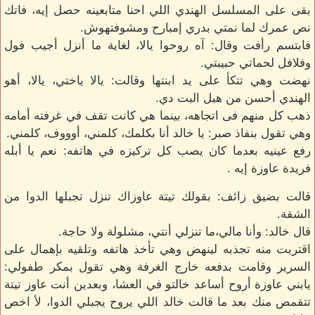
بقى على المسلسل الهندي اللي احنا متابعينه حصل إيه، فاتك
نص عمرك لما نمتي بدري إمبارح ومشوفتهوش.
فابتسم رأفت وقال: آه روحوا يالا، لغاية ما أنزل أجيب فول
وفلافل لحماتي حبيبتي.
نهضت وهي تتكأ على يد ابنتها وقالت: يالا ياختي، يالا، أهو
الهندي أحسن من هبل البت دي.
ذهب كل منهم فى اتجاهه، بينما هي كانت تقف في غرفته أمامه
وهي تقول بنفاذ صبر: يا خالد أنا بكلمك، كلمني، أوووف، كلمني.
رفع عينيه بعدما كان يصب كل تركيزه في هاتفه: نعم يا أبله
فريدة عاوزة إيه .
قالت بضيق زائف: بقولك تيتة عاوزاك تنزل تجبلها الدوا من
الشقة.
قال خالد: وأنا مالي،ما تنزلي أنتي، مشلولة ولا حاجة.
اقتربت منه تجذبه لينهض وهي تأخذ هاتفه وتلقيه بإهمال على
السرير وقامت بدفعه خارج الغرفة وهي تقول بمكر طفولي:
يابني عاوزة أروح أساعد خالتو في العشا، وبعدين أنت عاوز تيتة
تتقمص منك بعد ما قالت خالد اللي يروح يجبلي الدوا، لأ اخص