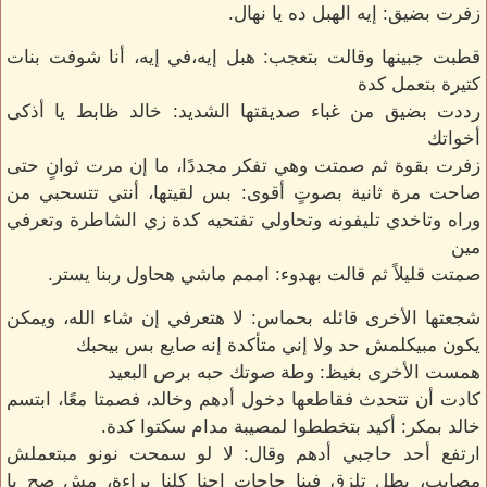
زفرت بضيق: إيه الهبل ده يا نهال.
قطبت جبينها وقالت بتعجب: هبل إيه،في إيه، أنا شوفت بنات
كتيرة بتعمل كدة
رددت بضيق من غباء صديقتها الشديد: خالد ظابط يا أذكى
أخواتك
زفرت بقوة ثم صمتت وهي تفكر مجددًا، ما إن مرت ثوانٍ حتى
صاحت مرة ثانية بصوتٍ أقوى: بس لقيتها، أنتي تتسحبي من
وراه وتاخدي تليفونه وتحاولي تفتحيه كدة زي الشاطرة وتعرفي
مين
صمتت قليلاً ثم قالت بهدوء: اممم ماشي هحاول ربنا يستر.
شجعتها الأخرى قائله بحماس: لا هتعرفي إن شاء الله، ويمكن
يكون مبيكلمش حد ولا إني متأكدة إنه صايع بس بيحبك
همست الأخرى بغيظ: وطة صوتك حبه برص البعيد
كادت أن تتحدث فقاطعها دخول أدهم وخالد، فصمتا معًا، ابتسم
خالد بمكر: أكيد بتخططوا لمصيبة مدام سكتوا كدة.
ارتفع أحد حاجبي أدهم وقال: لا لو سمحت نونو مبتعملش
مصايب، بطل تلزق فينا حاجات احنا كلنا براءة، مش صح يا