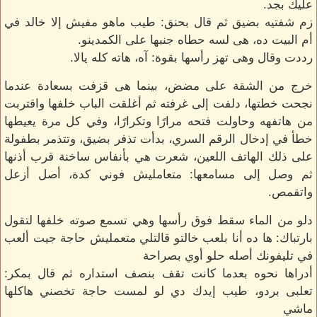
عليك بجد.
زم شفتيه بضيق ثم قال بحنق: طيب ماهو مفيش إلا خالد في
أم البيت ده، هى لسه حطاه جنبها على الكمدينو.
رددت وقال وهى تهز رأسها بقوة: آه، هاته كله يالا.
خرج من الشقة على مضض، بينما هى قزفت بسعادة عندما
نجحت خطتها، دلفت إلى غرفته ثم أغلقت الباب خلفها واقتربت
من هاتفهه وحاولت فتحه مرارًا وتكرارًا، وفي كل مرة يعيطها
خطأ في إدخال الرقم السري، بدأت تذفر بضيق، وتتذمر بطفولة
على ذلك الهاتف اللعين، شعرت هي بأنفاس ساخنة قرب أذنها
ثم وصل إلى مسامعها: متعامليش فوني كدة، أصل أزعل
واتقمص.
دلو من الماء سقط فوق رأسها وهي تسمع صوته خلفها لتقول
بارتباك: ها ده أنا بلعب خالتو قالتلي متعمليش حاجة جيت ألعب
في تليفونك أصله حلو أوي بصراحة
أدراها نحوه بعدما كانت تقف بنصف استداره ثم قال بمكر:
تعلبى بردو، طيب إيدك دي لو لمست حاجة تخصني هاكلها
ماشي