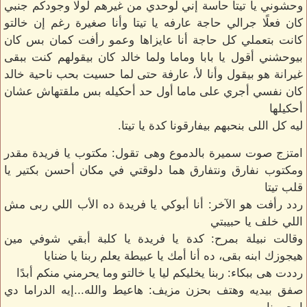
وحشوني يا تيتا حاسة إني لوحدي من غيرهم لولا وجودكم جنبي
كان فعلًا جرالي حاجة عارفه يا تيتا وأنا صغيرة رغم إن خالتو
كانت بتعملي كل حاجة أنا عايزاها وعمو رأفت كمان بس كان
بيوحشني أقول يا بابا وماما ولما خالد كان بيقولهم كنت ببقى
غيرانة هو بيقول وأنا لأ، عارفة حتى لما حسيت بحب ناحية خالد
كان نفسي أجري على ماما أول حد أحكيله بس ملقتهاش عشان
أحكيلها
ليه كل اللى بنحبهم بيفارقونا كدة يا تيتا.
امتزج صوت سميرة بالدموع وهى تقول: مكتوب يا فريدة مقدر
ومكتوب نفارق ونتفارق هما دلوقتي في مكان أحسن بكتير يا
قلب تيتا
ردد رأفت هو الآخر: أنا أبوكي يا فريدة ده الأب اللي ربى مش
اللي خلف يا حبيبتي
وقالت نبيلة بمرح: كدة يا فريدة يا كلبة أبقي شوفي مين
هيجوزك ابنه بقى، ده أنا أمك يا عبيطة يعلم ربنا يا ضنايا
رددت هى ببكاء: ربنا يخليكم ليا يا خالتو وما يحرمني منكم أبدًا
صفق بيديه وهتف بحزن مزيف: هاعيط والله...إيه الدراما دي