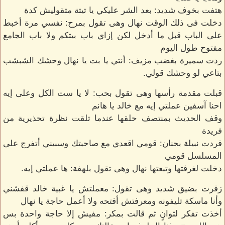
هتفت بخوف شديد: بعد الشر عليكي يا تيتة متقوليش كدة
دخلت فى ذلك الوقت نهال وهى تقول بمرح: نفسي مرة أخبط
على الباب قبل ما أدخل لكن إزاي باب بيتكم ولا باب الجامع
مفتوح طول اليوم
ردت سميرة بغضب مزيف: أنتي يا بت يا نهال وحشك الشبشب
بتاعي لو وحشك قولي.
قبلت مقدمة رأسها وهى تقول بحب: لا يا ست الكل وعلى إيه
احنا آسفين عملتي إيه مع خالد يا هانم
وقف الحديث بمنتصف حلقها عندما تلقت نظرة تحذيرية من
فريدة
فردت نبيلة بحنان: قومي اقعدي مع صاحبتك وسبيني أتفرج على
المسلسل قومي
دخلت لغرفتها وتبعتها نهال وهى تقول بلهفة: ها عملتي إيه.
زفرت بضيق شديد وهى تقول: معملتش يا غبية خالد قفشني
وأنا ماسكة تليفونه ومعرفتش أفتحه ولا أعمل حاجة يا نهال
أخذت تفكر لثوانٍ ثم قالت بمكر: مفيش إلا حاجة واحدة بس