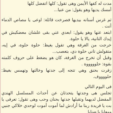
مدت له كفها الأيمن وهى تقول: كلها اتفضل كلها
أمسك يديها وهو يقول: من عنيا...
ثم غرس أسنانه بيديها فصرخت قائلة: اوعى يا مصاص الدماء
أنت .
ابتعد عنها وهو يقول: ابعدي عني بقى علشان معضكيش في
إيدك التانية، يالا يا حلوة.
خرجت من الغرفة وهي تقول بغيظ: حلوة حلوة، في إيه،
متقولش تاني حلوة دي، بتعصب...
وقبل أن تخرج من الغرفة، كان هو يضغط على حروف كلمته
بقوة: حلوووووة .
زفرت بحنق وهي تتجه إلى جدتها وخالتها وتهمس بغيظ:
حلووووف.
فى اليوم التالي
تجلس هى وجدتها يتحدثان عن أحداث المسلسل الهندي
المفضل لديهما وتقبلها جدتها بحنان وحب وهى تقول: تعرفى يا
بت يا فريدة ربنا ما أرادش لما أموت أموت لوحدي خلاكي جنبي
ومعايا يا ضنايا