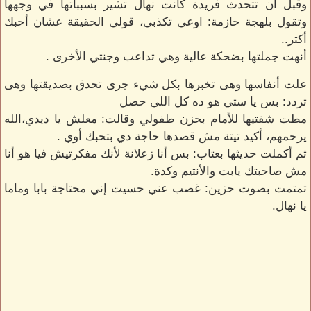
وقبل أن تتحدث فريدة كانت نهال تشير بسبباتها في وجهها
وتقول بلهجة حازمة: اوعي تكذبي، قولي الحقيقة عشان أحبك
أكتر..
أنهت جملتها بضحكة عالية وهي تداعب وجنتي الأخرى .
علت أنفاسها وهى تخبرها بكل شيء جرى تحدق بصديقتها وهى
تردد: بس يا ستي هو ده كل اللي حصل
مطت شفتيها للأمام بحزن طفولي وقالت: معلش يا ديدي،الله
يرحمهم، أكيد تيتة مش قصدها حاجة دي بتحبك أوي .
ثم أكملت حديثها بعتاب: بس أنا زعلانة لأنك مفكرتيش فيا هو أنا
مش صاحبتك يابت والأنتيم وكدة.
تمتمت بصوت حزين: غصب عني حسيت إني محتاجة بابا وماما
يا نهال.