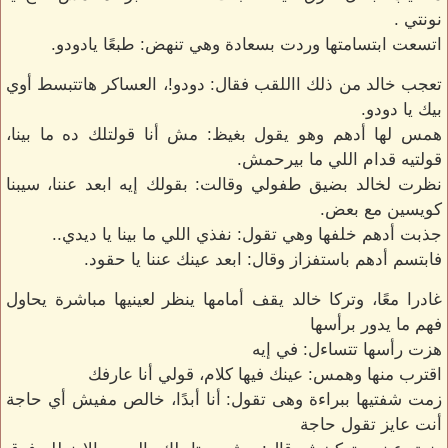
نونتي .
اتسعت ابتسامتها وردت بسعادة وهي تنهض: طبعًا يادودو.
تعجب خالد من ذلك االلقب فقال: دودو!، العساكر هاتتبسط أوي
بيك يا دودو.
همس لها أدهم وهو يقول بغيظ: مش أنا قولتلك ده ما بينا،
قولتيه قدام اللي ما بيرحمش.
نظرت لخالد بضيق طفولي وقالت: بقولك إيه ابعد عننا، سيبنا
كويسين مع بعض.
جذبت أدهم خلفها وهي تقول: نفذي اللي ما بينا يا ديدي..
فابتسم أدهم باستفزاز وقال: ابعد عينك عننا يا حقود.
غادرا معًا، وتركا خالد يقف أمامها ينظر لعينيها مباشرة يحاول
فهم ما يدور برأسها
هزت رأسها تتساءل: في إيه
اقترب منها وهمس: عينك فيها كلام، قولي أنا عارفك
زمت شفتيها ببراءة وهى تقول: أنا أبدًا، خالص مفيش أي حاجة
أنت عايز تقول حاجة