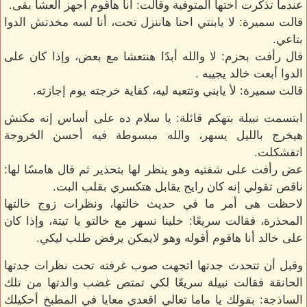
عندما تذكرت أختها المتوفية وقالت: أنا هاقوم أجهز العشا بقى.
قالت سميرة: لا يابنتي احنا هاننزل تحت، أنا لسه مخدتش الدوا
بتاعي.
قال رأفت بحزم: لا والله أبدًا هنتعشا مع بعض، وإذا كان على
الدوا أبعت خالد يجيبه .
قالت سميرة: لأ يابني وتتعبه ليه، كفاية خرجته يوم إجازته.
ابتسمت نبيلة بتهكم قائلة: يا سلام ده على أساس إنه مكنش
هيخرج بالليل يسهر، والله مبسوطة فيه أحسن الخروجة
اتفشكلت.
عض رأفت على شفتيه وهو ينظر لها بتحذير ثم قال هامسًا لها:
ناقص تقولي إنه كان رايح يقابل هتكسري بقلب البت.
لاحظت هى أمر ما في حديث خالتها، ونظرات زوج خالتها
المحذرة، فقالت سريعًا: خلينا نسهر مع خالتو يا تيتة، وإذا كان
على خالد أنا هاقوم أقوله وهو لايمكن يرفض طلب ليكي.
وقبل أن تتحدث جدتها اتجهت صوب غرفته تحت نظرات جدتها
الحانقة فقالت نبيلة سريعًا لكي تمتص غضب والدتها من تلك
الساذجة: بقولك يا ماما تعالي اقعدي معايا في المطبخ أحكيلك