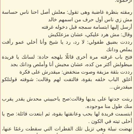
ارحمونا.
رمقته بنظرة غاضبة وهى تقول: معلش أصل احنا ناس حساسة
مش زي ناس أول حرف من اسمهم خالد
أرسل إليها ابتسامة سمجه قبل دخوله غرفته
وقال: مش هرد عليكي، عشان مزعلكيش
رددت بضيق طفولي: لا رد، رد يا شيخ وأنا أخلي عمو رأفت
يملص ودانك
فتح باب غرفته مرة أخرى قائلًا بلهجه حادة: لسانك يا فريدة
ميطولش أكتر من كده، عشان مجيش أنا وأملص ودانك بجد
رددت بثقة مزيفة وصوت منخفض: ميقدرش على فكرة
أغلق الباب خلفه بقوة، فالتفت لهم وقالت: شوفته قولتلكو
ميقدرش...
ربتت جدتها على يديها وقالت:صح ياحبيبتي محدش يقدر يقرب
منك طول منا موجوده.
ابتسمت فريدة لها بحب وعانقتها بقوة، ثم ابتعدت قائلة: صح يا
أحلى تيته في الكون .
نهضت نبيلة وهي تزيل تلك القطرات التي سقطت رغمًا عنها،