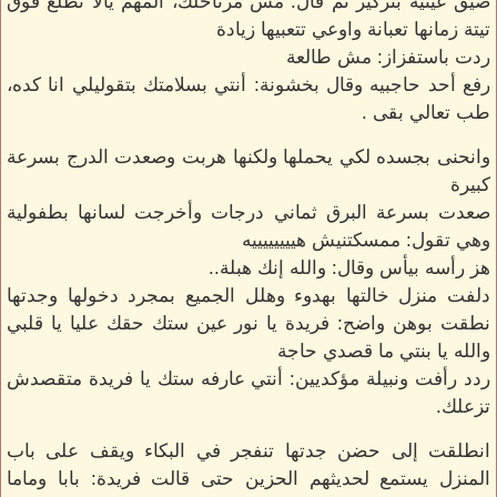
ضيق عينيه بتركيز ثم قال: مش مرتاحلك، المهم يالا نطلع فوق
تيتة زمانها تعبانة واوعي تتعبيها زيادة
ردت باستفزاز: مش طالعة
رفع أحد حاجبيه وقال بخشونة: أنتي بسلامتك بتقوليلي انا كده،
طب تعالي بقى .
وانحنى بجسده لكي يحملها ولكنها هربت وصعدت الدرج بسرعة
كبيرة
صعدت بسرعة البرق ثماني درجات وأخرجت لسانها بطفولية
وهي تقول: ممسكتنيش هييييييييه
هز رأسه بيأس وقال: والله إنك هبلة..
دلفت منزل خالتها بهدوء وهلل الجميع بمجرد دخولها وجدتها
نطقت بوهن واضح: فريدة يا نور عين ستك حقك عليا يا قلبي
والله يا بنتي ما قصدي حاجة
ردد رأفت ونبيلة مؤكديين: أنتي عارفه ستك يا فريدة متقصدش
تزعلك.
انطلقت إلى حضن جدتها تنفجر في البكاء ويقف على باب
المنزل يستمع لحديثهم الحزين حتى قالت فريدة: بابا وماما