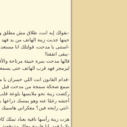
-بقولك إيه انت، طلاق مش مطلق و
حينها جذبت زينة الهاتف من يد فهد
-استنى يا مدحت، قولتلك انا مستع
-يبقى اتفقنا!
قالها مدحت بنبرة خبيثة مرتاحة وال
ليزمجر فهد قرب الهاتف حتى يسمعه
-قدام القانون انت اللي خسران يا
سمع ضحكة سمجة من مدحت قبل أن يغ
ركضت زينة نحو ملابسها بلوعة قلب أم
أجشه رغمًا عنه وهو يمسك ذراعها ب
-انتي رايحه فين؟ مفكراني هاسيبك ت
هزت زينة رأسها نافية بعناد تملك ك
-لا يا فهد، انا هاروح معاك متتوقعش 