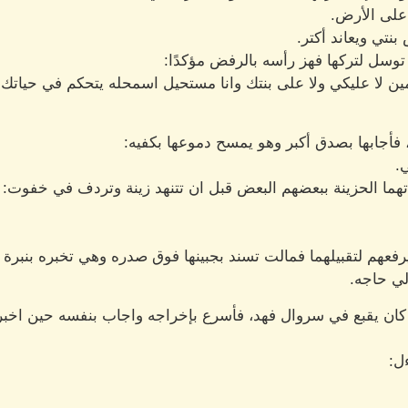
على الأرض.
تي ويعاند أكتر.
وسل لتركها فهز رأسه بالرفض مؤكدًا:
 لا عليكي ولا على بنتك وانا مستحيل اسمحله يتحكم في حياتك ت
، فأجابها بصدق أكبر وهو يمسح دموعها بكفيه:
.
ما الحزينة ببعضهم البعض قبل ان تتنهد زينة وتردف في خفوت:
عهم لتقبيلهما فمالت تسند بجبينها فوق صدره وهي تخبره بنبرة م
لي حاجه.
كان يقبع في سروال فهد، فأسرع بإخراجه واجاب بنفسه حين اخبرت
ل: