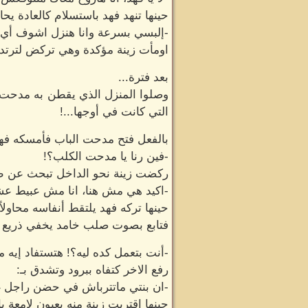
حينها تنهد فهد باستسلام كالعادة يح
-إلبسي بسرعة وانا هنزل اشوف أي 
اومأت زينة مؤكدة وهي تركض لترتدي
بعد فترة...
وصلوا المنزل الذي يقطن به مدحت 
التي كانت في أوجها...!
بالفعل فتح مدحت الباب فأمسكه فهد
-فين رنا يا مدحت الكلب؟!
ركضت زينة نحو الداخل تبحث عن طف
-اكيد هي مش هنا، انا مش عبيط عشان
حينها تركه فهد يلتقط أنفاسه محاول
فتابع بصوت صلب خامد يخفي ذريع 
-أنت بتعمل كده ليه؟! هتستفاد إيه م
رفع الاخر كتفاه ببرود وتشدق بـ:
-ان بنتي ماتترباش في حضن راجل غ
حينها اقتربت زينة منه بعيون لامعة