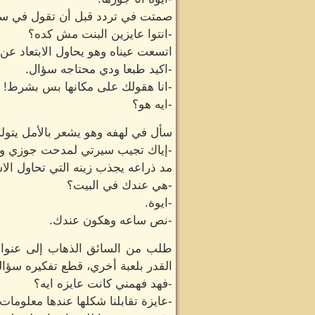
صمتت في تردد قبل أن تقول في سرع
-انتوا عايزين البنت مش كده؟
اتسعت عيناه وهو يحاول الابتعاد عن
-اكيد طبعا ودي محتاجه سؤال.
-انا هقولك على مكانها بس بشرط!
-ايه هو؟
سأل في لهفه وهو يشعر بالأمل يتول
-إياك تجيب سيرتي لمدحت جوزي وال
مد ذراعه يجذب زينه التي تحاول ال
-هي عندك في البيت؟
-ايوة.
-نص ساعه وهكون عندك.
طلب من السائق الذهاب إلى عنوانه
القدر بلعبة أخري، قطع تفكيره سؤاله
-فهد فهمني كانت عايزه ايه؟
-عايزة تقابلنا شكلها عندها معلومات 