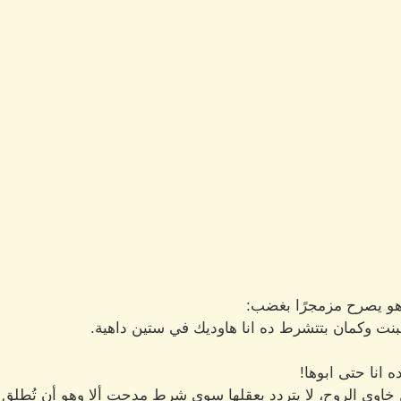
وهو يصرح مزمجرًا بغضب:
نت وكمان بتتشرط ده انا هاوديك في ستين داهية.
 انا حتى ابوها!
ثال خاوي الروح، لا يتردد بعقلها سوى شرط مدحت ألا وهو أن تُطلق 