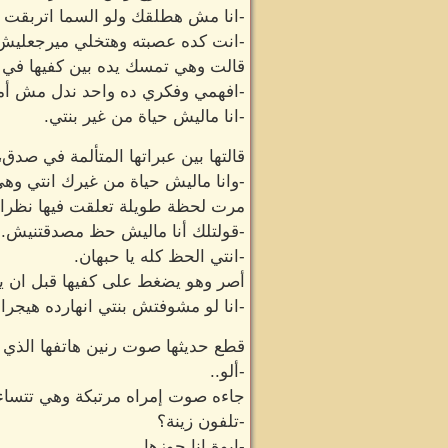
-انا مش هطلقك ولو السما اتربقت 
-انت كده عصبته وهتخلي ميرجعليش بن
قالت وهي تمسك يده بين كفيها في ت
-افهمي وفكري ده واحد ندل مش أمين
-انا ماليش حياة من غير بنتي.
قالتها بين عبراتها المتألمة في صدق
-وانا ماليش حياة من غيرك انتي وهي
مرت لحظة طويلة تعلقت فيها نظراته
-قولتلك أنا ماليش حظ مصدقتنيش.
-انتي الحظ كله يا حبهان.
أصر وهو يضغط على كفيها قبل ان يرف
-انا لو مشوفتش بنتي انهارده هيجرا
قطع حديثها صوت رنين هاتفها الذي 
-ألو..
جاءه صوت إمراه مرتبكة وهي تتساء
-تلفون زينة؟
-ايوة انا جوزها.