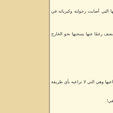
ا التي أصابت رجولته وكبريائه في
عنف رغمًا عنها يسحبها نحو الخارج
عيها وهي التي لا تراعيه بأي طريقة
قي!