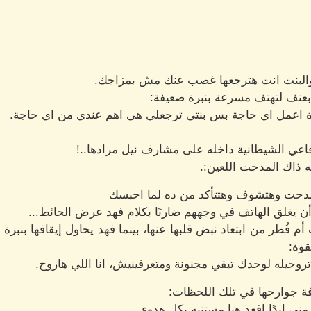
البنت انت هترجعها غصب عنك مش بمزاجك.
 بعنف لتهتف مسرعة بنبرة ضعيفة:
دة اعمل اي حاجة بس بنتي ترجعلي هي اهم عندي من اي حاجة.
أفاعي الشيطانية داخله على مشارف نيل مرادها..!
 ذاك المدحت اللعين:.
 مدحت وهتشوف وهتتأكد من ده لما احبسك
لق الهاتف في وجههم ضاربًا بكلام فهد عرض الحائط...
 فُطر من ابتعاد نبض قلبها عنها، بينما فهد يحاول إيقافها بنبرة
قوة:
روحيله لوحدك تبقي مجنونة ومتعرفينيش، انا اللي هاروح.
افة جوارحها في تلك اللحظات:
مني ابدًا اقعد هنا مستنيه بكل هدوء