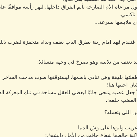
اول مراعاة الأم الصارخة بألم الفراق داخلها، ليهز رأسه موافقًا
تاكسي.
 ملابسها بسرعة...
فتقدم فهد امام زينة يطرق الباب بعنف ويداه متحفزة لضرب ذل
 بعنف من تلابيبه وهو يصرخ في وجهه متسائلا:
لتها بلهفة وهي تنادي باسمها، ليستوقفها صوت مدحت الساخر و
 اجيبها هنا!
اً جعل غضبه يتنحى جانبًا ليعطي للعقل مساحة في تلك المعركة الغ
الغضب خلفه:.
ن اللي بتعمله؟
ريب وابوها على وش الدنيا.
 باكية خالطها شعاع خافت من الأمل والشوق: