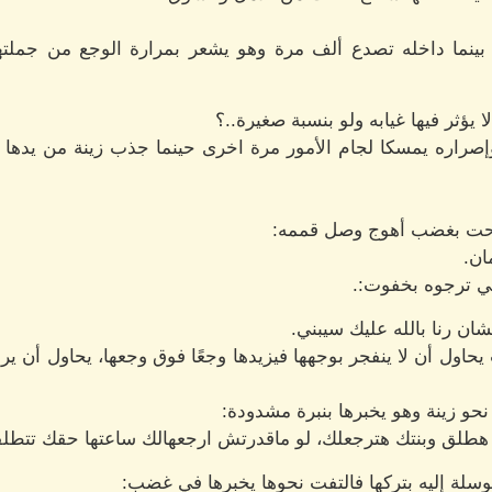
 بينما داخله تصدع ألف مرة وهو يشعر بمرارة الوجع من جملته
ا يؤثر فيها غيابه ولو بنسبة صغيرة..؟
وإصراره يمسكا لجام الأمور مرة اخرى حينما جذب زينة من يدها ب
مدحت بغضب أهوج وصل قممه:
ان.
هي ترجوه بخفوت:.
عشان رنا بالله عليك سيبني.
حاول أن لا ينفجر بوجهها فيزيدها وجعًا فوق وجعها، يحاول أن يرا
حو زينة وهو يخبرها بنبرة مشدودة:
هطلق وبنتك هترجعلك، لو ماقدرتش ارجعهالك ساعتها حقك تتطل
وسلة إليه بتركها فالتفت نحوها يخبرها في غضب: