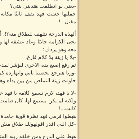
-يعني لو اتطلقت هتديني بنتي؟
جملتها جعلت فهد يقف ثابتًا مكانه
مقتل...!
ألهذه الدرجة تتلهف للطلاق منه؟!، أل
نحى الكرامة جانبًا وعاد عشقه لها 
معه وهو يردف:
-يلا يا زينة بلا كلام فارغ.
ثم رفع إصبع يده الاخرى ليؤشر ل
-ورنا هترجع لحضننا تاني وانهارده كم
حاولت زينة التملص من بين يداه و
-لا يا فهد، لازم نسمع كلامه يا فهد 
ولكنه لم يكن يستمع لها، كان صامت ي
كانت...!
هبطوا فرمى فهد نظرة قوية جامدة ن
-كل اللي اقدر اقولهولك طلاق مش 
هبط على الدرج ومن خلفه زينه المت