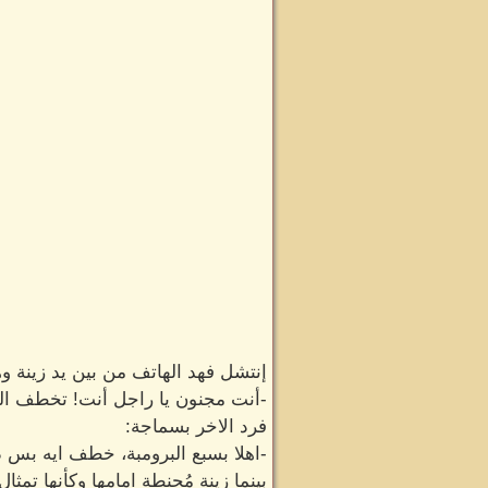
إنتشل فهد الهاتف من بين يد زينة 
-أنت مجنون يا راجل أنت! تخطف الب
فرد الاخر بسماجة:
-اهلا بسبع البرومبة، خطف ايه بس ده
بينما زينة مُحنطة امامها وكأنها تم