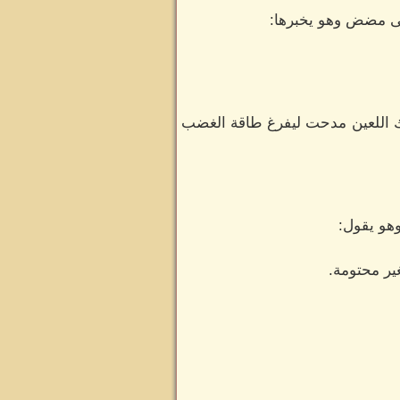
 على مضض وهو يخبرها:
ك اللعين مدحت ليفرغ طاقة الغضب
هو يقول:
ير محتومة.