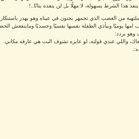
 هذا الشرط بسهولة، لا مهلًا بل لن ينفذه بتاتًا..!
ملتهبة من الغضب الذي تجمهر بجنون في عيناه وهو يهدر باستنكار 
ب امها يوميًا وبيأذي الطفلة نفسها نفسيًا وجسديًا وماينفعش الحض
 وهو يردد:
عاك، واللي عندي قولته، لو عايزه تشوف البت هي عارفه مكاني.
:.